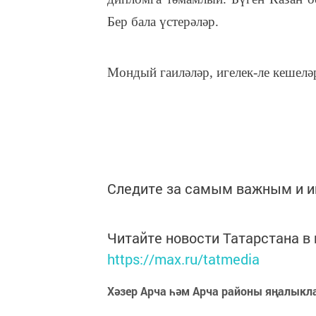
Бер бала үстерәләр.
Мондый гаиләләр, игелек-ле кешеләр
Следите за самым важным и 
Читайте новости Татарстана 
https://max.ru/tatmedia
Хәзер Арча һәм Арча районы яңалыкл