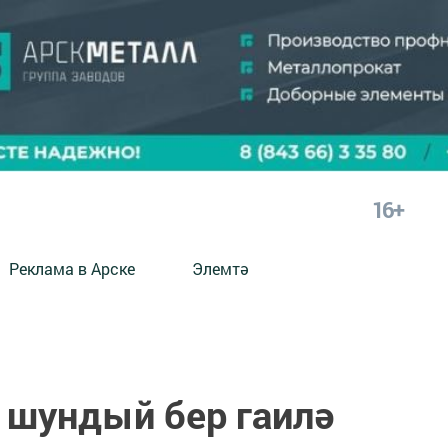
16+
Реклама в Арске
Элемтә
 шундый бер гаилә