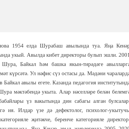
нова 1954 елда Шурабаш авылында туа. Яңа Кенә
мында укый. Авылда кибет директоры булып эшли. 200
Шура, Байкал һәм башка якын-тирәдәге авылларг
әт күрсәтә. Ул нәфис сүз остасы да. Мәдәни чаралард
 Байкал авылы егете. Казанда педагогия институтынд
ура мәктәбендә укыта. Алар нәселләре белән белемг
абайлары үз вакытында дин сабагы алган булсалар
гә ия. Илдар үзе дә дефектолог, психолог-укытуч
категорияле җитәкче, беренче категорияле директор
 укытучысы, Яңа Кенәр авыл җирлегендә 2005–202