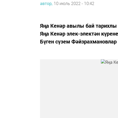
автор,
10 июль 2022 - 10:42
Яңа Кенәр авылы бай тарихлы
Яңа Кенәр элек-электән күрен
Бүген сүзем Фәйзрахмановлар 