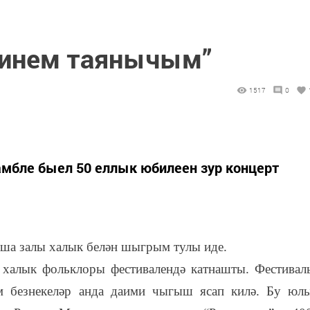
минем таянычым”
1517
0
амбле быел 50 еллык юбилеен зур концерт
аша залы халык белән шыгрым тулы иде.
 халык фольклоры фестивалендә катнашты. Фестивал
м безнекеләр анда даими чыгыш ясап килә. Бу юл