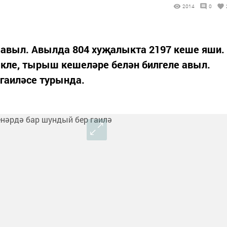
2014
0
 авыл. Авылда 804 хуҗалыкта 2197 кеше яши.
екле, тырыш кешеләре белән билгеле авыл.
гаиләсе турында.