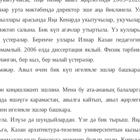
енәр урта мәктәбендә директор эше аңа йөкләнелә. У
выллары арасында Яңа Кенәрдә укытучылар, укучыла
әктәп салына. Бик күп агачлар утыртыла. Үз куллар
 үстерәләр. Беренче уллары Илнар Казан педагоги
әмамлый. 2006 елда диссертация яклый. Физик тәрбия
әнгән, бер кыз, бер малай үстерәләр.
әкәр. Авыл өчен бик күп игелекле эшләр башкара
ән киңәшләшеп эшләнә. Менә бу ата-ананың балаларг
да яшәүгә карамастан, авылга кайтып, авыл җирлег
чен игелекле эшләр башкара.
була. Илүзә дә шундыйлардан. Үзе дә бик тырыш. Яң
гә, Казан архитектура-төзелеш университетын кызы
оешмаларының берсендә инженер булып эшли. Кияүдә