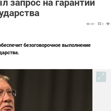
л запрос на гарантии
сударства
681
0
обеспечит безоговорочное выполнение
дарства.