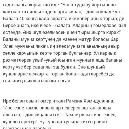
гадәтләргә корылган иде. "Бала тудыру йортыннан
кайткан хатынны кадерләргә кирәк, -- дип сөйләде ул. --
Балага 40 көнгә кадә зиратта ике кабер ачык торыр, ди.
Берсе анага, икенчесе -- балага. Аларның гомерләре кыл
өстендә. Әнә шул өзелмәсен өчен тырышырга кирәк."
Баланы мунча кертүнең дә үзенең матур йоласы бар.
Элек мунчаны яккач, иң элек мунчага авылның авыр
хәлле карчыгын кертә торган булганнар. Ул карчык
рәхмәтләрен укый--укый юынган мунчага яшь баланы
кертү үзе бер саваплы эш булган. Әнә шундый
күңелләрне нечкәртә торган йола--гадәтләребез дә
гаиләнең ныклыгына китергән.
Ире белән озын гомер иткән Рәмзия Хәмидуллина:
"Ирегезне тәмле ризыклар пешереп эштән каршы
алыгыз, -- дип киңәш итте. -- Тәмле ризык ирегезнең
күңелен эретер". Бу турыда тулырак итеп район
газетасында язарбыз.