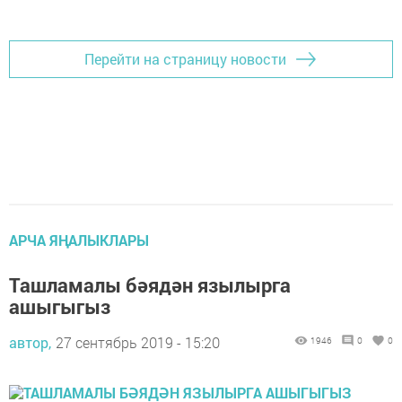
Перейти на страницу новости
АРЧА ЯҢАЛЫКЛАРЫ
Ташламалы бәядән язылырга
ашыгыгыз
автор,
27 сентябрь 2019 - 15:20
1946
0
0