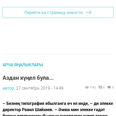
Перейти на страницу новости
АРЧА ЯҢАЛЫКЛАРЫ
Аздан күңел була...
автор,
27 сентябрь 2019 - 14:49
1742
0
0
– Безнең типография ябылганга өч ел инде, – ди элекке
директор Равил Шәйхиев. – Әмма мин элекке гадәт
буенча ветераннарыбызның күңелләрен күреп торам.