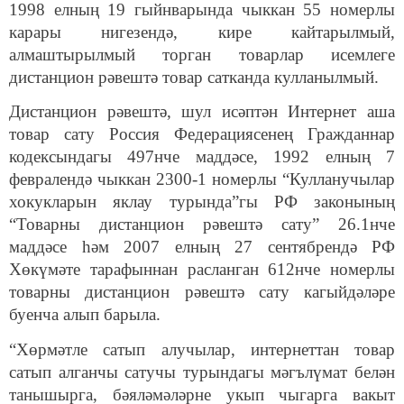
1998 елның 19 гыйнварында чыккан 55 номерлы
карары нигезендә, кире кайтарылмый,
алмаштырылмый торган товарлар исемлеге
дистанцион рәвештә товар сатканда кулланылмый.
Дистанцион рәвештә, шул исәптән Интернет аша
товар сату Россия Федерациясенең Гражданнар
кодексындагы 497нче маддәсе, 1992 елның 7
февралендә чыккан 2300-1 номерлы “Кулланучылар
хокукларын яклау турында”гы РФ законының
“Товарны дистанцион рәвештә сату” 26.1нче
маддәсе һәм 2007 елның 27 сентябрендә РФ
Хөкүмәте тарафыннан расланган 612нче номерлы
товарны дистанцион рәвештә сату кагыйдәләре
буенча алып барыла.
“Хөрмәтле сатып алучылар, интернеттан товар
сатып алганчы сатучы турындагы мәгълүмат белән
танышырга, бәяләмәләрне укып чыгарга вакыт