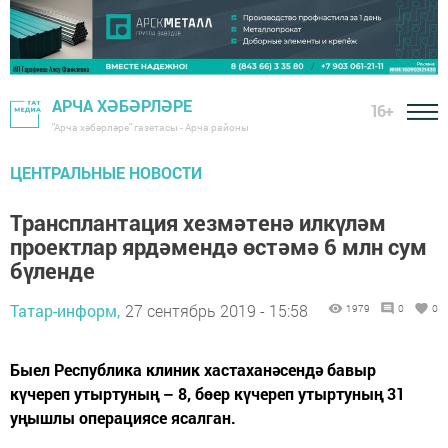
АРЧА ХӘБӘРЛӘРЕ
16+
"Арча хәбәрләре" газетасы - Арча районы
ЦЕНТРАЛЬНЫЕ НОВОСТИ
Трансплантация хезмәтенә илкүләм
проектлар ярдәмендә өстәмә 6 млн сум
бүленде
Татар-информ,
27 сентябрь 2019 - 15:58
1979
0
0
Быел Республика клиник хастаханәсендә бавыр
күчереп утыртуның – 8, бөер күчереп утыртуның 31
уңышлы операциясе ясалган.