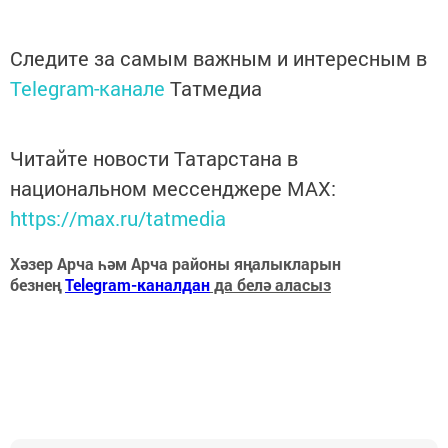
Следите за самым важным и интересным в
Telegram-канале
Татмедиа
Читайте новости Татарстана в
национальном мессенджере MАХ:
https://max.ru/tatmedia
Хәзер Арча һәм Арча районы яңалыкларын
безнең
Telegram-каналдан
да белә аласыз