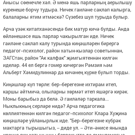
Анысы сөенечле хәл. Ә менә яшь парларның аерылышу
күренеше борчу тудыра. Ничек гаиләне саклап калырга,
балаларны ятим итмәскә? Сүзебез шул турыда булыр.
Арча үзәк китапханәсендә бик матур кичә булды. Анда
өйләнешәсе яшь парлар чакырылган иде. Ничек
гаиләне саклап калу турында киңәшләрен бирергә
педагог--психолог, район хатын-кызлар советыннан,
ЗАГСтан, район "Ак калфак" җәмгыятеннән килгән
иделәр. 44 ел бергә гомер кичергән Рәмзия һәм
Альберт Хәмидулиннар да кичәнең күрке булып торды.
Киңәшләр күп төрле: бер--берегезне ихтирам итеп,
каршы әйтмичә, олыларны хөрмәт итеп яшәргә кирәк.
Моны барыбыз да белә. Ә гаиләләр таркала...
Ныклыкның серләре нидә? Арча педагогика
көллиятеннән килгән педагог--психолог Клара Хуҗина
киңәшләре уйланырлык иде. "Бер--берегезне күбрәк
мактарга тырышыгыз, -- диде ул. -- Әти--әнисе янында
иреңне яки хатыныңны бервакытта да яманламагыз,