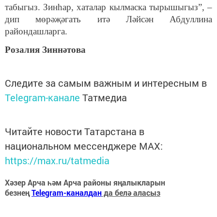
табыгыз. Зинһар, хаталар кылмаска тырышыгыз”, –
дип мөрәҗәгать итә Ләйсән Абдуллина
райондашларга.
Розалия Зиннәтова
Следите за самым важным и интересным в
Telegram-канале
Татмедиа
Читайте новости Татарстана в
национальном мессенджере MАХ:
https://max.ru/tatmedia
Хәзер Арча һәм Арча районы яңалыкларын
безнең
Telegram-каналдан
да белә аласыз