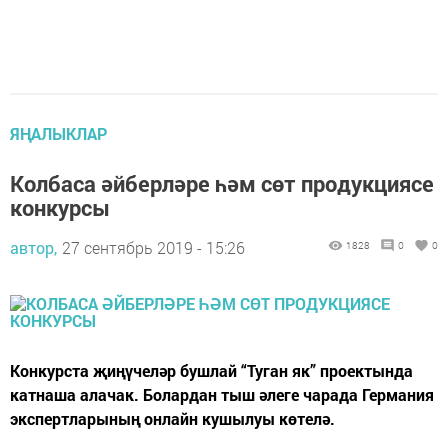
ЯҢАЛЫКЛАР
Колбаса әйберләре һәм сөт продукциясе
конкурсы
автор,
27 сентябрь 2019 - 15:26
1828
0
0
Конкурста җиңүчеләр бушлай “Туган як” проектында
катнаша алачак. Болардан тыш әлеге чарада Германия
экспертларының онлайн кушылуы көтелә.