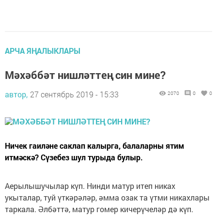
АРЧА ЯҢАЛЫКЛАРЫ
Мәхәббәт нишләттең син мине?
автор,
27 сентябрь 2019 - 15:33
2070
0
0
Ничек гаиләне саклап калырга, балаларны ятим
итмәскә? Сүзебез шул турыда булыр.
Аерылышучылар күп. Нинди матур итеп никах
укыталар, туй үткәрәләр, әмма озак та үтми никахлары
таркала. Әлбәттә, матур гомер кичерүчеләр дә күп.