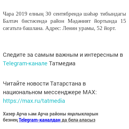
Чара 2019 елның 30 сентябрендә шәһәр тибындагы
Балтач бистәсендә район Мәдәният йортында 15
сәгатьтә башлана. Адрес: Ленин урамы, 52 йорт.
Следите за самым важным и интересным в
Telegram-канале
Татмедиа
Читайте новости Татарстана в
национальном мессенджере MАХ:
https://max.ru/tatmedia
Хәзер Арча һәм Арча районы яңалыкларын
безнең
Telegram-каналдан
да белә аласыз