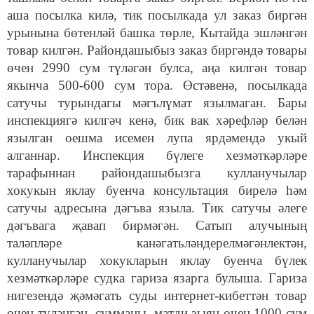
аша посылка килә, тик посылкада ул заказ биргән
урынына бөтенләй башка төрле, Кытайда эшләнгән
товар килгән. Райондашыбыз заказ биргәндә товары
өчен 2990 сум түләгән булса, аңа килгән товар
якынча 500-600 сум тора. Өстәвенә, посылкада
сатучы турындагы мәгълүмат язылмаган. Бары
инспекциягә килгәч кенә, бик вак хәрефләр белән
язылган оешма исемен лупа ярдәмендә укый
алганнар. Инспекция бүлеге хезмәткәрләре
тарафыннан райондашыбызга кулланучылар
хокукын яклау буенча консультация бирелә һәм
сатучы адресына дәгъва языла. Тик сатучы әлеге
дәгъвага җавап бирмәгән. Сатып алучының
таләпләре канәгатьләндерелмәгәнлектән,
кулланучылар хокукларын яклау буенча бүлек
хезмәткәрләре судка гариза язарга булыша. Гариза
нигезендә җәмәгать суды интернет-кибеттән товар
өчен түләнгән сумманы, матди зыян өчен 1000 сум