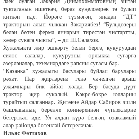
лаек булган Зәкәрия Динмөхәммәтовның эштән
туктаганын ишеткәч, бераз күңелсезрәк тә булып
киткән иде. Йөрәге түзмәгән, яңадан “ДТ”
тракторын алып чыккан Зәкәриябез! “Бульдозеры
белән бөтен ферма яннарын тирестән чистартты,
хәзер сукага чыкты”, – ди Ш.Сәлахов.
Хуҗалыкта җир эшкәртү белән бергә, кукуруздан
силос салалар, кукурузны орлыкка сугарга
әзерләнәләр, теземнәрдәге рапсны сугасы бар.
“Казанка” хуҗалыгы басулары буйлап барулары
рәхәт. Пар җирләренә генә чәчелгән арыш
уҗымнары бик әйбәт хәлдә. Бер басуда дүрт
трактор җир сукалый. Кәкре-бөкре юлларны
турайтып салганнар. Җитәкче Айдар Сабиров эшли
башлавының беренче көннәреннән чүплекләрне
бетерткән иде. Ул алдан күрә белгән, озакламый
алар районда бөтенләй бетереләчәк.
Ильяс Фәттахов