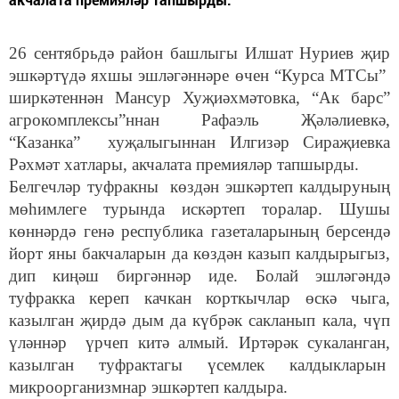
26 сентябрьдә район башлыгы Илшат Нуриев җир
эшкәртүдә яхшы эшләгәннәре өчен “Курса МТСы”
ширкәтеннән Мансур Хуҗиәхмәтовка, “Ак барс”
агрокомплексы”ннан Рафаэль Җәләлиевкә,
“Казанка” хуҗалыгыннан Илгизәр Сираҗиевка
Рәхмәт хатлары, акчалата премияләр тапшырды.
Белгечләр туфракны көздән эшкәртеп калдыруның
мөһимлеге турында искәртеп торалар. Шушы
көннәрдә генә республика газеталарының берсендә
йорт яны бакчаларын да көздән казып калдырыгыз,
дип киңәш биргәннәр иде. Болай эшләгәндә
туфракка кереп качкан корткычлар өскә чыга,
казылган җирдә дым да күбрәк сакланып кала, чүп
үләннәр үрчеп китә алмый. Иртәрәк сукаланган,
казылган туфрактагы үсемлек калдыкларын
микроорганизмнар эшкәртеп калдыра.