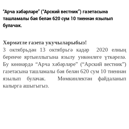
“Арча хәбәрләре” (“Арский вестник”) газетасына
ташламалы бәя белән 620 сум 10 тиеннән язылып
булачак.
Хөрмәтле газета укучыларыбыз!
3 октябрьдән 13 октябрьгә кадәр 2020 елның
беренче яртыеллыгына язылу ункөнлеге үткәрелә.
Бу көннәрдә “Арча хәбәрләре” (“Арский вестник”)
газетасына ташламалы бәя белән 620 сум 10 тиеннән
язылып булачак. Мөмкинлектән файдаланып
калырга ашыгыгыз.