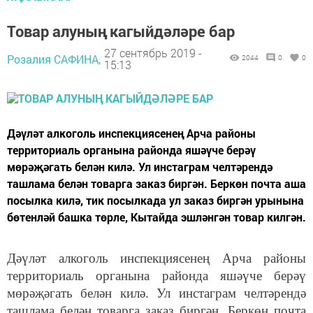
Товар алуның кагыйдәләре бар
27 сентябрь 2019 -
Розалия САФИНА,
2044
0
0
15:13
​​​​​​​Дәүләт алкоголь инспекциясенең Арча районы
территориаль органына районда яшәүче берәү
мөрәҗәгать белән килә. Ул инстаграм челтәрендә
ташлама белән товарга заказ биргән. Беркөн почта аша
посылка килә, тик посылкада ул заказ биргән урынына
бөтенләй башка төрле, Кытайда эшләнгән товар килгән.
Дәүләт алкоголь инспекциясенең Арча районы
территориаль органына районда яшәүче берәү
мөрәҗәгать белән килә. Ул инстаграм челтәрендә
ташлама белән товарга заказ биргән. Беркөн почта