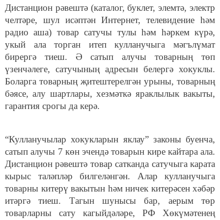
Дистанцион рәвештә (каталог, буклет, элемтә, электр
челтәре, шул исәптән Интернет, телевидение һәм
радио аша) товар сатучы тулы һәм һәркем күрә,
укый ала торган итеп кулланучыга мәгълүмат
бирергә тиеш. Ә сатып алучы товарның төп
үзенчәлеге, сатучының адресын белергә хокуклы.
Боларга товарның җитештерелгән урыны, товарның
бәясе, алу шартлары, хезмәткә яраклылык вакыты,
гарантия срогы да керә.
“Кулланучылар хокукларын яклау” законы буенча,
сатып алучы 7 көн эчендә товарын кире кайтара ала.
Дистанцион рәвештә товар сатканда сатучыга карата
кырыс таләпләр билгеләнгән. Алар кулланучыга
товарны китерү вакытын һәм ничек китерәсен хәбәр
итәргә тиеш. Тагын шунысы бар, аерым төр
товарларны сату кагыйдәләре, РФ Хөкүмәтенең