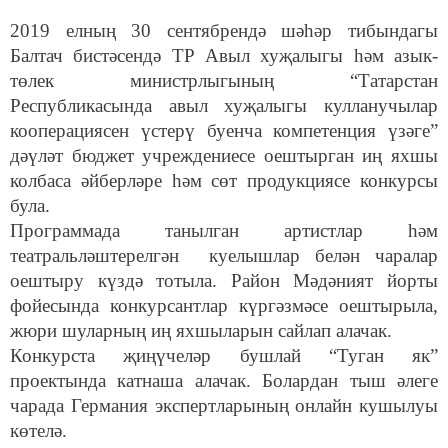
2019 елның 30 сентябрендә шәһәр тибындагы
Балтач бистәсендә ТР Авыл хуҗалыгы һәм азык-
төлек министрлыгының “Татарстан
Республикасында авыл хуҗалыгы кулланучылар
кооперациясен үстерү буенча компетенция үзәге”
дәүләт бюджет учреждениесе оештырган иң яхшы
колбаса әйберләре һәм сөт продукциясе конкурсы
була.
Программада танылган артистлар һәм
театральләштерелгән куелышлар белән чаралар
оештыру күздә тотыла. Район Мәдәният йорты
фойесында конкурсантлар күргәзмәсе оештырыла,
жюри шуларның иң яхшыларын сайлап алачак.
Конкурста җиңүчеләр бушлай “Туган як”
проектында катнаша алачак. Болардан тыш әлеге
чарада Германия экспертларының онлайн кушылуы
көтелә.