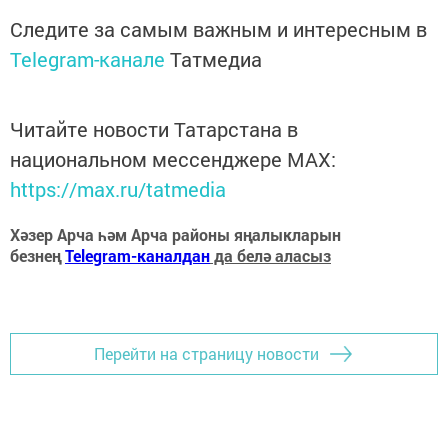
Следите за самым важным и интересным в
Telegram-канале
Татмедиа
Читайте новости Татарстана в
национальном мессенджере MАХ:
https://max.ru/tatmedia
Хәзер Арча һәм Арча районы яңалыкларын
безнең
Telegram-каналдан
да белә аласыз
Перейти на страницу новости