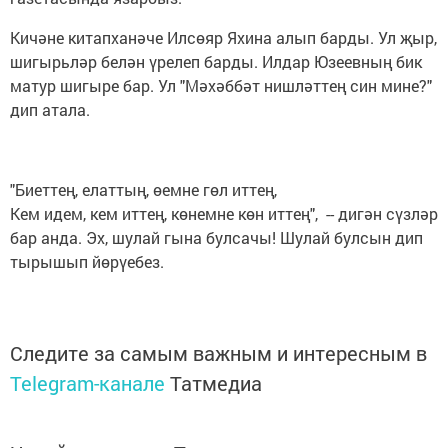
Кичәне китапханәче Илсөяр Яхина алып барды. Ул җыр,
шигырьләр белән үрелеп барды. Илдар Юзеевның бик
матур шигыре бар. Ул "Мәхәббәт нишләттең син мине?"
дип атала.
"Биеттең, елаттың, өемне гөл иттең,
Кем идем, кем иттең, көнемне көн иттең", -- дигән сүзләр
бар анда. Эх, шулай гына булсачы! Шулай булсын дип
тырышып йөрүебез.
Следите за самым важным и интересным в
Telegram-канале
Татмедиа