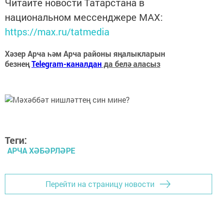
Читайте новости Татарстана в
национальном мессенджере MАХ:
https://max.ru/tatmedia
Хәзер Арча һәм Арча районы яңалыкларын
безнең
Telegram-каналдан
да белә аласыз
Теги:
АРЧА ХӘБӘРЛӘРЕ
Перейти на страницу новости