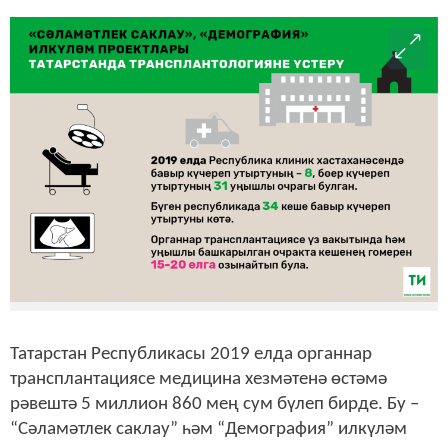
Татарстан Республикасы 2019 елда органнар
трансплантациясе медицина хезмәтенә өстәмә
рәвештә 5 миллион 860 мең сум бүлеп бирде. Бу –
“Сәламәтлек саклау” һәм “Демография” илкүләм