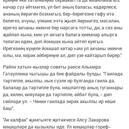
начар сүз әйтмәгез, ул бит аның баласы, кадерлесе,
ананың йөрәген бозмагыз, бер--берегезне гафу итә
белегез, ачуны, үпкәне эчтә җыеп йөрмәгез, мәсәлән,
ирегез акчаны икенче бер нәрсәгә тотты, ди, ә сез аны
җайлап кына, мин ул акчага балага киемнәр алырга
теләгән идем, дип йомшак кына әйтеп куегыз.
Ирегезнең күңеле йомшап китәр һәм ул акчаны икенче
юлы, мә, кирәк әйбереңне ал, дип үзе кайтарып бирер."
Район хатын--кызлар советы рәисе Альмира
Гатауллина чыгышы да бик файдалы булды. "Гаиләдә
тәртипле, акыллы, нык сүзле ир булганда гаилә дә,
балалар да тәртипле була, нишләптер аның туганнары
да, килен, кияүләре дә тәртипле, әйбәт була, -- дип
сөйләде ул. -- Чөнки гаиләдә зирәк акыллы ир кеше
баш".
"Ак калфак" җәмгыяте җитәкчесе Алсу Закарова
киңәшләре дә кызыклы иде. Ул киңәшләр гореф--