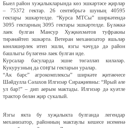
Быел район хуҗалыкларында көз эшкәртәсе җирләр
– 75372 гектар. 26 сентябрьгә шуның 40595
гектары эшкәртелде. “Курса МТСы” ширкәтендә
3095 гектарның 3095 гектары эшкәртелде. Бүләккә
лаек булган Мансур Хуҗиәхмәтов туфракны
тирәнәйтеп эшкәртә. Ветеран механизатор яшьләр
көнләшерлек итеп эшли, язгы чәчүдә дә район
башлыгы бүләгенә лаек булган иде.
Курсалар басуларда эшне төгәлләп киләләр.
соңгы
Кукурузның да
гектарын уралар.
“Ак барс” агрокомплексы” ширкәте җитәкчесе
Шәйдулла Сәлахов Илгизәр Сираҗиевны: “Ярый әле
ул бар!” – дип аерым мактады. Илгизәр дә куәтле
трактор белән җир сукалый.
Язгы якта бу хуҗалыкта булганда легендар
механизатор, районның мактаулы кешесе исеменә