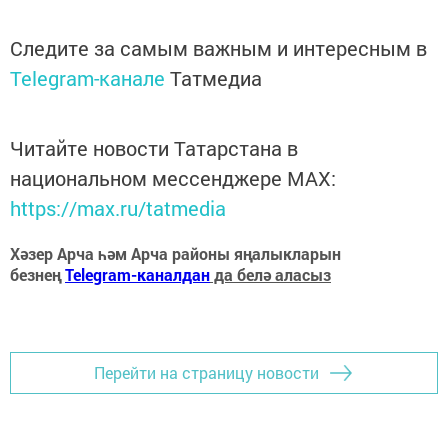
Следите за самым важным и интересным в
Telegram-канале
Татмедиа
Читайте новости Татарстана в
национальном мессенджере MАХ:
https://max.ru/tatmedia
Хәзер Арча һәм Арча районы яңалыкларын
безнең
Telegram-каналдан
да белә аласыз
Перейти на страницу новости