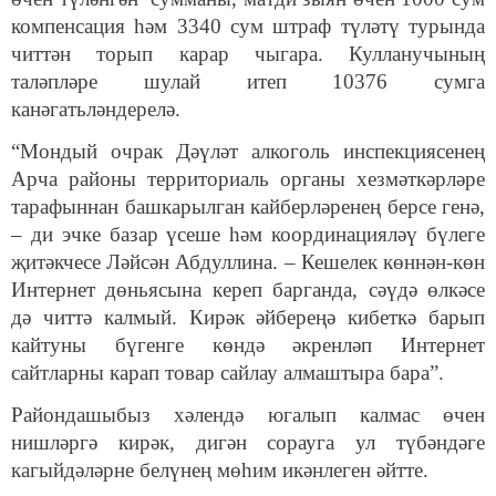
компенсация һәм 3340 сум штраф түләтү турында
читтән торып карар чыгара. Кулланучының
таләпләре шулай итеп 10376 сумга
канәгатьләндерелә.
“Мондый очрак Дәүләт алкоголь инспекциясенең
Арча районы территориаль органы хезмәткәрләре
тарафыннан башкарылган кайберләренең берсе генә,
– ди эчке базар үсеше һәм координацияләү бүлеге
җитәкчесе Ләйсән Абдуллина. – Кешелек көннән-көн
Интернет дөньясына кереп барганда, сәүдә өлкәсе
дә читтә калмый. Кирәк әйбереңә кибеткә барып
кайтуны бүгенге көндә әкренләп Интернет
сайтларны карап товар сайлау алмаштыра бара”.
Райондашыбыз хәлендә югалып калмас өчен
нишләргә кирәк, дигән сорауга ул түбәндәге
кагыйдәләрне белүнең мөһим икәнлеген әйтте.