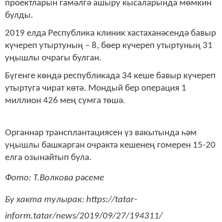
проектларын гамәлгә ашыру кысаларында мөмкин
булды.
2019 елда Республика клиник хастаханәсендә бавыр
күчереп утыртуның – 8, бөер күчереп утыртуның 31
уңышлы очрагы булган.
Бүгенге көндә республикада 34 кеше бавыр күчереп
утыртуга чират көтә. Мондый бер операция 1
миллион 426 мең сумга төшә.
Органнар трансплантациясен үз вакытында һәм
уңышлы башкарган очракта кешенең гомерен 15-20
елга озынайтып була.
Фото: Т.Волкова рәсеме
Бу хакта тулырак: https://tatar-
inform.tatar/news/2019/09/27/194311/