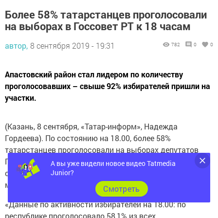
Более 58% татарстанцев проголосовали
на выборах в Госсовет РТ к 18 часам
автор,
8 сентября 2019 - 19:31
782
0
0
Апастовский район стал лидером по количеству
проголосовавших – свыше 92% избирателей пришли на
участки.
(Казань, 8 сентября, «Татар-информ», Надежда
Гордеева). По состоянию на 18.00, более 58%
татарстанцев проголосовали на выборах депутатов
Госсовета РТ шестого созыва. Об этом сообщил
А вы уже видели новое видео Tatmedia
сегодня в Едином информационном центре РТ его
Junior?
модератор Фирдус Гималтдинов.
Cмотреть
«Данные по активности избирателей на 18.00: по
республике проголосовало 58,1% из всех