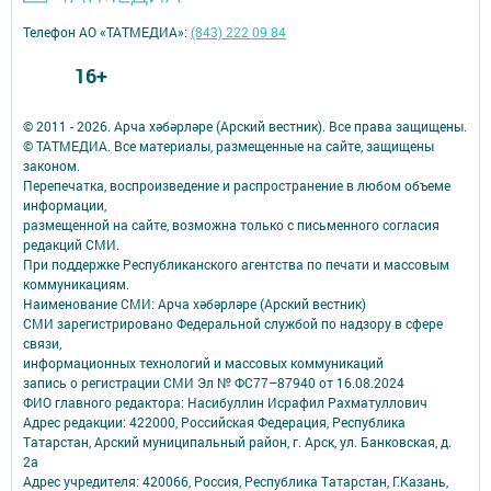
Телефон АО «ТАТМЕДИА»:
(843) 222 09 84
16+
© 2011 - 2026. Арча хәбәрләре (Арский вестник). Все права защищены.
© ТАТМЕДИА. Все материалы, размещенные на сайте, защищены
законом.
Перепечатка, воспроизведение и распространение в любом объеме
информации,
размещенной на сайте, возможна только с письменного согласия
редакций СМИ.
При поддержке Республиканского агентства по печати и массовым
коммуникациям.
Наименование СМИ: Арча хәбәрләре (Арский вестник)
СМИ зарегистрировано Федеральной службой по надзору в сфере
связи,
информационных технологий и массовых коммуникаций
запись о регистрации СМИ Эл № ФС77–87940 от 16.08.2024
ФИО главного редактора: Насибуллин Исрафил Рахматуллович
Адрес редакции: 422000, Российская Федерация, Республика
Татарстан, Арский муниципальный район, г. Арск, ул. Банковская, д.
2а
Адрес учредителя: 420066, Россия, Республика Татарстан, Г.Казань,