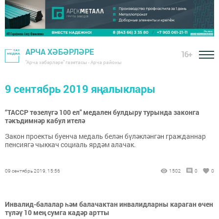
АРЧА ХӘБӘРЛӘРЕ
16+
"Арча хәбәрләре" газетасы - Арча районы
9 сентябрь 2019 яңалыклары
“ТАССР төзелүгә 100 ел" медален булдыру турында законга
тәкъдимнәр кабул ителә
Закон проекты буенча медаль белән бүләкләнгән гражданнар
пенсиягә чыккач социаль ярдәм алачак.
09 сентябрь 2019, 15:56
1502
0
0
Инвалид-балалар һәм балачактан инвалидларны караган өчен
түләү 10 мең сумга кадәр артты