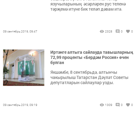
язучыларының әсәрләрен рус теленә
тәрҗемә итүне бик теләп дәвам итә.
09 сентябрь 2019, 09:47
2328
0
0
Иртәнге алтыга сайлауда тавышларның
72,99 проценты «Бердәм Россия» өчен
булган
Якшәмбе, 8 сентябрьдә, алтынчы
чакырылыш Татарстан Дәүләт Советы
депутатларын сайлаулар узды.
09 сентябрь 2019, 09:19
1309
0
0