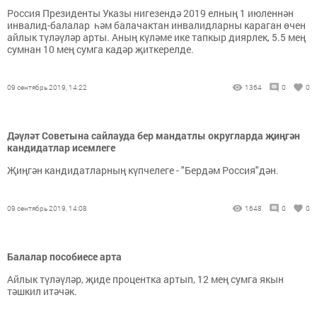
Россия Президенты Указы нигезендә 2019 елның 1 июленнән
инвалид-балалар һәм балачактан инвалидларны караган өчен
айлык түләүләр арты. Аның күләме ике тапкыр диярлек, 5.5 мең
сумнан 10 мең сумга кадәр җиткерелде.
09 сентябрь 2019, 14:22
1364
0
0
Дәүләт Советына сайлауда бер мандатлы округларда җиңгән
кандидатлар исемлеге
Җиңгән кандидатларның күпчелеге - "Бердәм Россия"дән.
09 сентябрь 2019, 14:08
1648
0
0
Балалар пособиесе арта
Айлык түләүләр, җиде процентка артып, 12 мең сумга якын
тәшкил итәчәк.