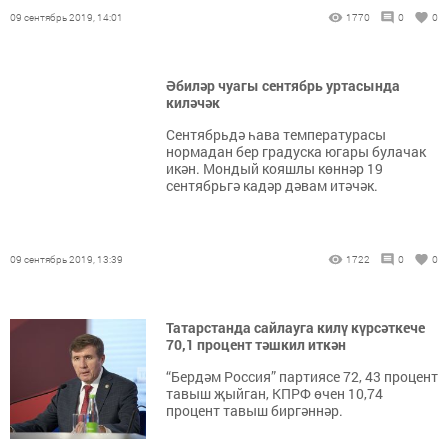
09 сентябрь 2019, 14:01
1770
0
0
Әбиләр чуагы сентябрь уртасында
киләчәк
Сентябрьдә һава температурасы
нормадан бер градуска югары булачак
икән. Мондый кояшлы көннәр 19
сентябрьгә кадәр дәвам итәчәк.
09 сентябрь 2019, 13:39
1722
0
0
Татарстанда сайлауга килү күрсәткече
70,1 процент тәшкил иткән
“Бердәм Россия” партиясе 72, 43 процент
тавыш җыйган, КПРФ өчен 10,74
процент тавыш биргәннәр.