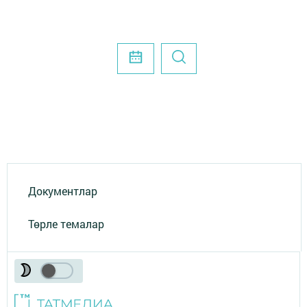
Документлар
Төрле темалар