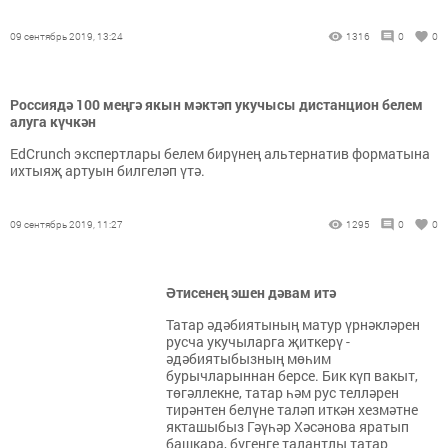
09 сентябрь 2019, 13:24
1316
0
0
Россиядә 100 меңгә якын мәктәп укучысы дистанцион белем
алуга күчкән
EdCrunch экспертлары белем бирүнең альтернатив форматына
ихтыяҗ артуын билгеләп үтә.
09 сентябрь 2019, 11:27
1295
0
0
Әтисенең эшен дәвам итә
Татар әдәбиятының матур үрнәкләрен
русча укучыларга җиткерү -
әдәбиятыбызның мөһим
бурычларыннан берсе. Бик күп вакыт,
төгәллекне, татар һәм рус телләрен
тирәнтен белүне таләп иткән хезмәтне
якташыбыз Гәүһәр Хәсәнова яратып
башкара, бүгенге талантлы татар