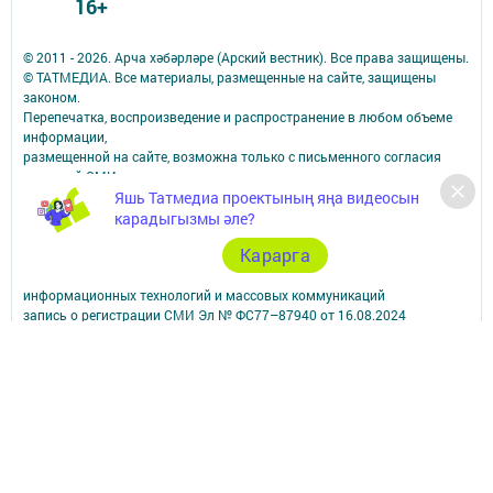
16+
© 2011 - 2026. Арча хәбәрләре (Арский вестник). Все права защищены.
© ТАТМЕДИА. Все материалы, размещенные на сайте, защищены
законом.
Перепечатка, воспроизведение и распространение в любом объеме
информации,
размещенной на сайте, возможна только с письменного согласия
редакций СМИ.
Яшь Татмедиа проектының яңа видеосын
При поддержке Республиканского агентства по печати и массовым
коммуникациям.
карадыгызмы әле?
Наименование СМИ: Арча хәбәрләре (Арский вестник)
Карарга
СМИ зарегистрировано Федеральной службой по надзору в сфере
связи,
информационных технологий и массовых коммуникаций
запись о регистрации СМИ Эл № ФС77–87940 от 16.08.2024
ФИО главного редактора: Насибуллин Исрафил Рахматуллович
Адрес редакции: 422000, Российская Федерация, Республика
Татарстан, Арский муниципальный район, г. Арск, ул. Банковская, д.
2а
Адрес учредителя: 420066, Россия, Республика Татарстан, Г.Казань,
ул.Декабристов, д.2
Телефон редакции: 8(84366) 3-10-58, 89179076963.
Электронная почта: arskij-vestnik@tatmedia.com