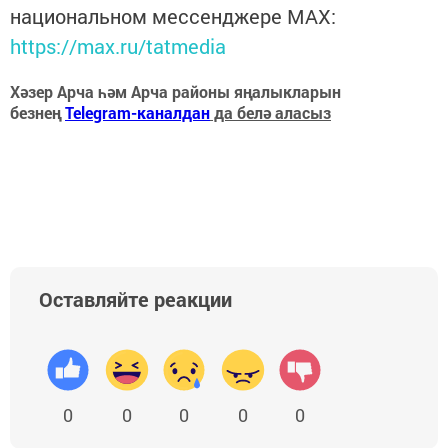
национальном мессенджере MАХ:
https://max.ru/tatmedia
Хәзер Арча һәм Арча районы яңалыкларын
безнең
Telegram-каналдан
да белә аласыз
Оставляйте реакции
0
0
0
0
0