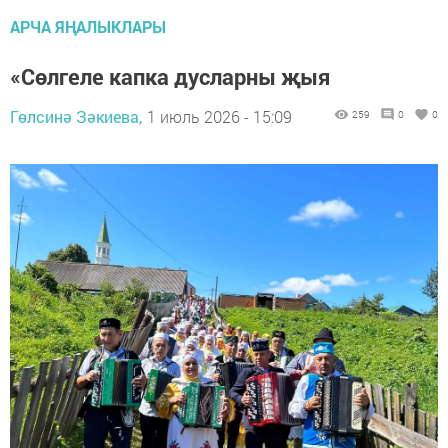
АРЧА ЯҢАЛЫКЛАРЫ
«Сөлгеле капка дусларны җыя
Гөлсинә Зәкиева,
1 июль 2026 - 15:09
259
0
0