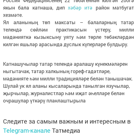
Россия Федерациясенең 22 төбәгеннән килгән 200гә
якын бала катнаша, дип
хәбәр итә
район матбугат
хезмәте.
Ял аланының төп максаты – балаларның татар
телендә сөйләм практикасын үстерү, милли
мәдәнияткә кызыксыну уяту һәм төрле төбәкләрдән
килгән яшьләр арасында дуслык күперләре булдыру.
Катнашучылар татар телендә аралашу күнекмәләрен
ныгытачак, татар халкының гореф-гадәтләре,
мәдәнияте һәм милли традицияләре белән танышачак.
Шулай ук ял аланы кысаларында танылган язучылар,
җырчылар, журналистлар һәм иҗат әһелләре белән
очрашулар үткәрү планлаштырыла
Следите за самым важным и интересным в
Telegram-канале
Татмедиа