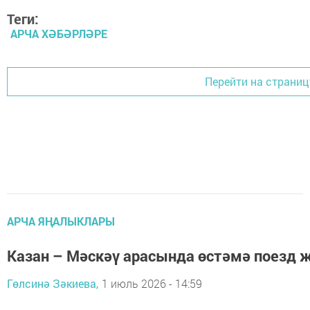
Теги:
АРЧА ХӘБӘРЛӘРЕ
Перейти на страниц
АРЧА ЯҢАЛЫКЛАРЫ
Казан – Мәскәү арасында өстәмә поезд 
Гөлсинә Зәкиева,
1 июль 2026 - 14:59