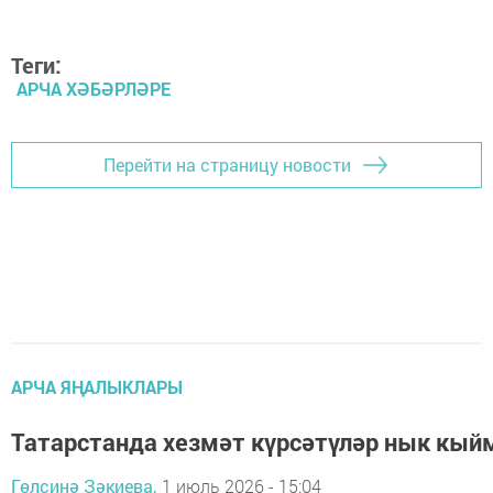
Теги:
АРЧА ХӘБӘРЛӘРЕ
Перейти на страницу новости
АРЧА ЯҢАЛЫКЛАРЫ
Татарстанда хезмәт күрсәтүләр нык кый
Гөлсинә Зәкиева,
1 июль 2026 - 15:04