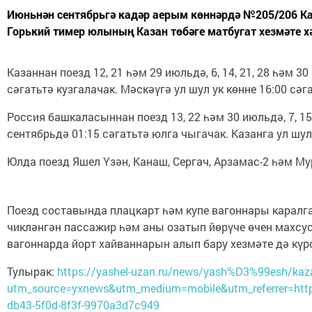
Июньнән сентябрьгә кадәр аерым көннәрдә №205/206 Каз
Горький тимер юлының Казан төбәге матбугат хезмәте хә
Казаннан поезд 12, 21 һәм 29 июльдә, 6, 14, 21, 28 һәм 30
сәгатьтә кузгалачак. Мәскәүгә ул шул ук көнне 16:00 сәг
Россия башкаласыннан поезд 13, 22 һәм 30 июльдә, 7, 15, 
сентябрьдә 01:15 сәгатьтә юлга чыгачак. Казанга ул шул 
Юлда поезд Яшел Үзән, Канаш, Сергач, Арзамас-2 һәм М
Поезд составында плацкарт һәм купе вагоннары каралг
чикләнгән пассажир һәм аны озатып йөрүче өчен махсу
вагоннарда йорт хайваннарын алып бару хезмәте дә күр
Тулырак:
https://yashel-uzan.ru/news/yash%D3%99esh/kaz
utm_source=yxnews&utm_medium=mobile&utm_referrer=ht
db43-5f0d-8f3f-9970a3d7c949