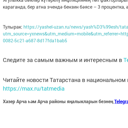
караганда, бер атна эчендә бензин бәясе – 3 процентка,
Тулырак:
https://yashel-uzan.ru/news/yash%D3%99esh/tata
utm_source=yxnews&utm_medium=mobile&utm_referrer=ht
0082-5c21-a687-8d17fda1bab5
Следите за самым важным и интересным в
T
Читайте новости Татарстана в национальном
https://max.ru/tatmedia
Хәзер Арча һәм Арча районы яңалыкларын безнең
Teleg