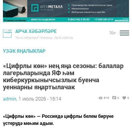
АРЧА ХӘБӘРЛӘРЕ
16+
"Арча хәбәрләре" газетасы - Арча районы
ҮЗӘК ЯҢАЛЫКЛАР
«Цифрлы көн» нең яңа сезоны: балалар
лагерьларында ЯФ һәм
киберкуркынычсызлык буенча
уеннарны яңартылачак
admin,
1 июль 2026 - 16:14
515
0
0
«Цифрлы көн» — Россиядә цифрлы белем бирүне
үстерүдә мөһим адым.