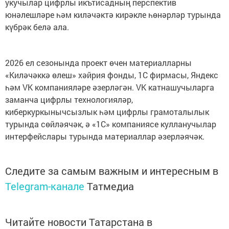
укучылар цифрлы икътисадның перспектив
юнәлешләре һәм киләчәктә кирәкле һөнәрләр турында
күбрәк белә ала.
2026 ел сезонында проект өчен материалларны
«Киләчәккә өлеш» хәйрия фонды, 1С фирмасы, Яндекс
һәм VK компанияләре әзерләгән. VK катнашучыларга
заманча цифрлы технологияләр,
киберкуркынычсызлык һәм цифрлы грамоталылык
турында сөйләячәк, ә «1С» компаниясе кулланучылар
интерфейслары турында материаллар әзерләячәк.
Следите за самым важным и интересным в
Telegram-канале
Татмедиа
Читайте новости Татарстана в