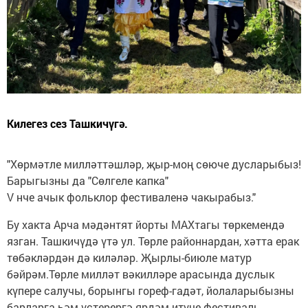
Килегез сез Ташкичүгә.
"Хөрмәтле милләттәшләр, җыр-моң сөюче дусларыбыз!
Барыгызны да "Сөлгеле капка"
V нче ачык фольклор фестиваленә чакырабыз."
Бу хакта Арча мәдәнтят йорты МАХтагы төркемендә
язган. Ташкичүдә үтә ул. Төрле районнардан, хәтта ерак
төбәкләрдән дә киләләр. Җырлы-биюле матур
бәйрәм.Төрле милләт вәкилләре арасында дуслык
күпере салучы, борынгы гореф-гадәт, йолаларыбызны
барларга һәм үстерергә ярдәм итүче фестиваль.