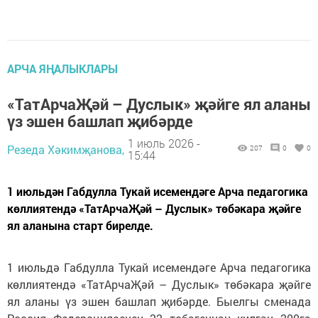
АРЧА ЯҢАЛЫКЛАРЫ
«ТатАрчаҖәй – Дуслык» җәйге ял аланы
үз эшен башлап җибәрде
1 июль 2026 -
Резеда Хәкимҗанова,
207
0
0
15:44
1 июльдән Габдулла Тукай исемендәге Арча педагогика
көллиятендә «ТатАрчаҖәй – Дуслык» төбәкара җәйге
ял аланына старт бирелде.
1 июльдә Габдулла Тукай исемендәге Арча педагогика
көллиятендә «ТатАрчаҖәй – Дуслык» төбәкара җәйге
ял аланы үз эшен башлап җибәрде. Быелгы сменада