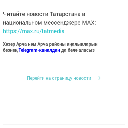
Читайте новости Татарстана в
национальном мессенджере MАХ:
https://max.ru/tatmedia
Хәзер Арча һәм Арча районы яңалыкларын
безнең
Telegram-каналдан
да белә аласыз
Перейти на страницу новости