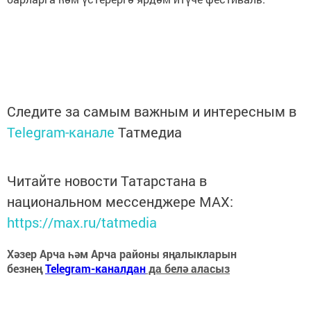
Следите за самым важным и интересным в
Telegram-канале
Татмедиа
Читайте новости Татарстана в
национальном мессенджере MАХ:
https://max.ru/tatmedia
Хәзер Арча һәм Арча районы яңалыкларын
безнең
Telegram-каналдан
да белә аласыз