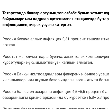
Татарстанда бәяләр артуның төп сәбәбе булып хезмәт к
бәйрәмнәре һәм кадрлар җитешмәве нәтиҗәсендә бу тарм
инфляциянең тизрәк үсүенә китергән.
Россия буенча еллык инфляция 5,31 процент тәшкил иткә
арткан.
Росстат мәгълүматлары буенча, азык-төлек һәм көнкүре
күрсәтүләрнең кыйммәтләнүен каплый алмаган.
Россия Банкы икътисадчылары фикеренчә, бәяләр үсеше
кыенлыклар һәм ягулык базарындагы вәзгыять тә йогы
Россия Банкы ел ахырына инфляция 4,5–5,5 процент бу
базарындагы кризис аркасында бу күрсәткеч 5,8–6,3 пр
Ягулыкка бәяләр күтәрелү инфляциянең төп факторлары