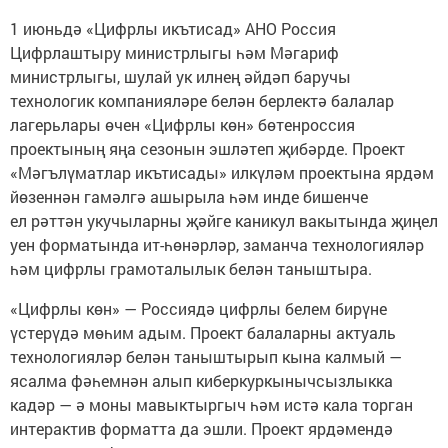
1 июньдә «Цифрлы икътисад» АНО Россия
Цифрлаштыру министрлыгы һәм Мәгариф
министрлыгы, шулай ук илнең әйдәп баручы
технологик компанияләре белән берлектә балалар
лагерьлары өчен «Цифрлы көн» бөтенроссия
проектының яңа сезонын эшләтеп җибәрде. Проект
«Мәгълүматлар икътисады» илкүләм проектына ярдәм
йөзеннән гамәлгә ашырыла һәм инде бишенче
ел рәттән укучыларны җәйге каникул вакытында җиңел
уен форматында ит-һөнәрләр, заманча технологияләр
һәм цифрлы грамоталылык белән таныштыра.
«Цифрлы көн» — Россиядә цифрлы белем бирүне
үстерүдә мөһим адым. Проект балаларны актуаль
технологияләр белән таныштырып кына калмый —
ясалма фәһемнән алып киберкуркынычсызлыкка
кадәр — ә моны мавыктыргыч һәм истә кала торган
интерактив форматта да эшли. Проект ярдәмендә