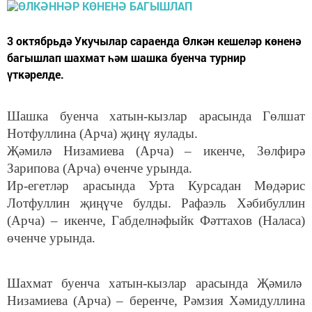
3 октябрьдә Укучылар сараенда Өлкән кешеләр көненә
багышлап шахмат һәм шашка буенча турнир
үткәрелде.
Шашка буенча хатын-кызлар арасында Гөлшат
Нотфуллина (Арча) җиңү яулады.
Җәмилә Низамиева (Арча) – икенче, Зөлфирә
Зарипова (Арча) өченче урында.
Ир-егетләр арасында Урта Курсадан Мөдәрис
Лотфуллин җиңүче булды. Рафаэль Хәбибуллин
(Арча) – икенче, Габделнәфыйк Фәттахов (Наласа)
өченче урында.
Шахмат буенча хатын-кызлар арасында Җәмилә
Низамиева (Арча) – беренче, Рәмзия Хәмидуллина