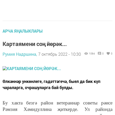
АРЧА ЯҢАЛЫКЛАРЫ
Картаямени соң йөрәк...
Румия Надршина,
7 октябрь 2022 - 10:30
1094
0
0
Өлкәннәр ункөнлеге, гадәттәгечә, быел да бик күп
чараларга, очрашуларга бай булды.
Бу хакта безгә район ветераннар советы рәисе
Рәмзия Хәмидуллина җиткерде. Ул районда