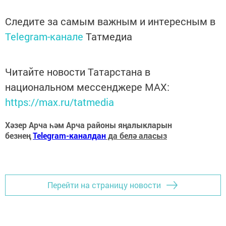
Следите за самым важным и интересным в
Telegram-канале
Татмедиа
Читайте новости Татарстана в
национальном мессенджере MАХ:
https://max.ru/tatmedia
Хәзер Арча һәм Арча районы яңалыкларын
безнең
Telegram-каналдан
да белә аласыз
Перейти на страницу новости