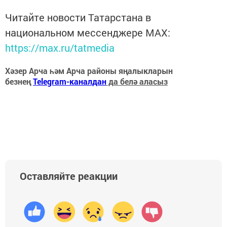
Читайте новости Татарстана в
национальном мессенджере MАХ:
https://max.ru/tatmedia
Хәзер Арча һәм Арча районы яңалыкларын
безнең
Telegram-каналдан
да белә аласыз
Оставляйте реакции