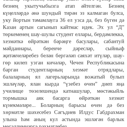
безнең укытучыбызга атап әйтелгән. Безнең
күңелләрдә әнә шундый тирән эз калмаган булса,
уку йортын тәмамлауга 36 ел узса да, без бүген дә
Казан артын сагынып кайтмас идек. Эх ул “Д”
төркеменең шау-шулы студент еллары, бердәмлеккә,
хезмәткә өйрәткән бәрәңге басулары, сабантуй
мәйданнары, беренче дәресләр, сыйныф
җитәкчеләребез белән бергәләп сәяхәт итүләр, шау-
гөр килеп узган кичәләр, Чечен Республикасына
барган студентларның хезмәт отрядлары,
балаларның ял лагерьларында вожатый булып
эшләүләр, ялан кырда “үзебез өчен” диеп яңа
училище төзелешендә катнашулар, мөстәкыйль
тормышка аяк басарга өйрәткән хезмәт
күнекмәләре... Боларның барысы өчен дә без
хөрмәтле шәхесебез Сәгъдиев Илдус Габдрахман
улына һәм аның кул астында эшләгән барлык
мөгаллимнәргә рәхмәтлебез.