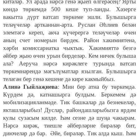
китәләр. Ул арада нәрсә генә җыеп өлгерәсең? Ярты
көндә төркемдә 500 кеше туп-ланды. Хәзерге
вакытта дүрт ватсап төркеме эшли. Булышырга
теләүчеләр артканнан-арта. Руслан Әһлиев белән
элемтәгә кереп, акча күчерергә теләүчеләр өчен
аның счет номерын бирдек. Район хакимиятенә,
хәрби комиссариатка чыктык. Хакимияттә безгә
әйбер җыю өчен урын бирделәр. Кем ничек булыша
ала? Аеруча нәрсә кирәклеге турында ватсап
төркемнәрендә мәгълүматлар язылган. Булышырга
теләгән бер генә кешене дә кире какмыйбыз.
Алинә Гыйлаҗиева
: Мин бер атна бу төркемдә.
Күрдем дә, катнашырга булдым. Беркемем дә
мобилизацияләнмәде. Тик башкалар да безнекеләр,
якташларыбыз! Дуслар, райондашларыбызга ярдәм
кулы сузасым килде. Һәм сезне дә шуңа чакырам.
Нәрсә кирәк, тиешле әйберләрне бирәләр бит,
диючеләр дә бар. Әйе, бирәләр. Тик алда кыш. Һәм