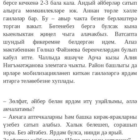
берсе кечкенә 2-3 бала кала. Андый әйберләр сатып
алырга мөмкинлекләре юк. Аннан төрле хәлле
гаиләләр бар. Бу – авыр чакта безне берләштерә
торган вакыт. Бөтенебез бергә булсак кына
кыенлыктан җиңел чыга алачакбыз. Ватсапта
шундый фикеремне белдергән идем. Апаз
мәктәбеннән Гөлназ Фәйзиева беренчеләрдән булып
кабул итте. Чаллыда яшәүче Арча кызы Алия
Нигъмәтҗанова элемтәгә чыкты. Район башлыгы да
ирләре мобилизацияләнеп киткән гаиләләргә ярдәм
итәргә теләвебезне хуплады.
– Зөлфәт, әйбер белән ярдәм итү уңайлымы, әллә
акчалатамы?
– Акчага аптечкаларны һәм башка кирәк-яракларны
үзебез сатып алабыз. Халык белешеп, сорашып
тора. Без әйтәбез. Ярдәм булса, нинди дә ярый.