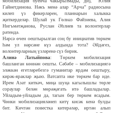
мобилизация буенча чакырылмады, ди), Юлия
Гайнетдинова. Нәкъ менә алар “Арча” радиосына
килеп үз фикерләрен, планнарын халыкка
җиткерделәр. Шулай ук Гөлназ Фәйзиева, Алия
Нигъмәтҗанова, Руслан Әһлиев та волонтерлар
рәтендә.
Нәрсә өчен оештырылган соң бу инициатив төркем
һәм ул нәрсәне күз алдында тота? Әйдәгез,
волонтерларның үзләренә сүз бирик.
Алинә Латыйпова
: Төркем мобилизация
башланган көннән оешты. Сәбәбе – мобилизациягә
эләккән егетләребезгә гуманитар ярдәм оештыру,
кирәк-яраклар җыю. Ватсапта ике төркем бар иде.
Ирем Азат киткәч, миңа шуңа кагылышлы төрле
сораулар белән мөрәҗәгать итә башладылар.
Уйладым-уйладым да, тагын бер төркем ясадым.
Чөнки мобилизацияләнеп китү кисәк кенә булды
бит. Кичтән повестка китерәләр, иртән алып