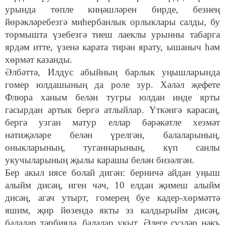
урында төпле киңәшләрен бирде, безнең
йөрәкләребезгә миһербанлык орлыклары салды, бу
тормышта үзебезгә тиеш лаеклы урынны табарга
ярдәм итте, үзенә карата тирән ярату, ышаныч һәм
хөрмәт казанды.
Әлбәттә, Илдус абыйның барлык уңышларында
гомер юлдашының да роле зур. Хәләл җефете
Флюра ханым белән тугры юлдан инде ярты
гасырдан артык бергә атлыйлар. Үткәнгә карасаң,
бергә узган матур еллар бәрәкәтле хезмәт
нәтиҗәләре белән үрелгән, балаларының,
оныкларының, туганнарының, күп санлы
укучыларының җылы карашы белән бизәлгән.
Бер акыл иясе болай дигән: берничә айдан уңыш
алыйм дисәң, иген чәч, 10 елдан җимеш алыйм
дисәң, агач утырт, гомерең буе кадер-хөрмәттә
яшим, җир йөзендә якты эз калдырыйм дисәң,
балалар тәрбиялә, балалар укыт. Әлеге сүзләр нәкъ