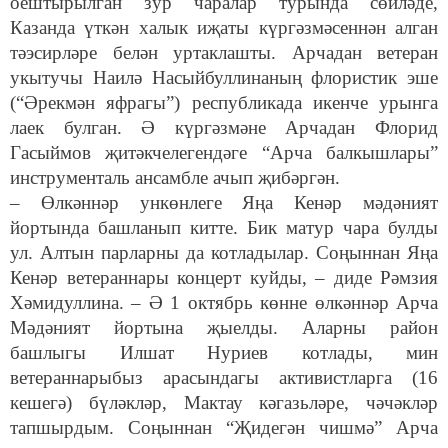
оештырылган зур чаралар турында сөйләде,
Казанда үткән халык иҗаты күргәзмәсеннән алган
тәэсирләре белән уртаклашты. Арчадан ветеран
укытучы Наилә Насыйбуллинаның флористик эше
(“Әрекмән яфрагы”) республикада икенче урынга
лаек булган. Ә күргәзмәне Арчадан Флорид
Гасыймов җитәкчелегендәге “Арча балкышлары”
инструменталь ансамбле ачып җибәргән.
– Өлкәннәр ункөнлеге Яңа Кенәр мәдәният
йортында башланып китте. Бик матур чара булды
ул. Алтын парларны да котладылар. Соңыннан Яңа
Кенәр ветераннары концерт куйды, – диде Рәмзия
Хәмидуллина. – Ә 1 октябрь көнне өлкәннәр Арча
Мәдәният йортына җыелды. Аларны район
башлыгы Илшат Нуриев котлады, мин
ветераннарыбыз арасындагы активистларга (16
кешегә) бүләкләр, Мактау кәгазьләре, чәчәкләр
тапшырдым. Соңыннан “Җидегән чишмә” Арча