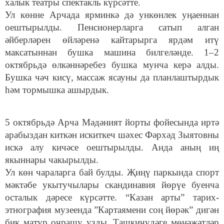
халык театры спектакль күрсәтте.
Ул көнне Арчада ярминкә дә ункөнлек уңаеннан
оештырылды. Пенсионерларга сатып алган
әйберләрен өйләренә кайтарырга ярдәм итү
максатыннан бушка машина билгеләнде. 1–2
октябрьдә өлкәннәребез бушка мунча керә алды.
Бушка чәч кисү, массаж ясауны да планлаштырдык
һәм тормышка ашырдык.
5 октябрьдә Арча Мәдәният йорты фойесында иртә
арабыздан киткән искиткеч шәхес Фәрхәд Зыятовны
искә алу кичәсе оештырылды. Анда аның иң
якыннары чакырылды.
Ул көн чараларга бай булды. Җиңү паркында спорт
мәктәбе укытучылары скандинавия йөрүе буенча
осталык дәресе күрсәтте. “Казан арты” тарих-
этнография музеенда ”Картаямени соң йөрәк” дигән
бик матур очрашу узды. Ташкичүдәге мөнәҗәтләр