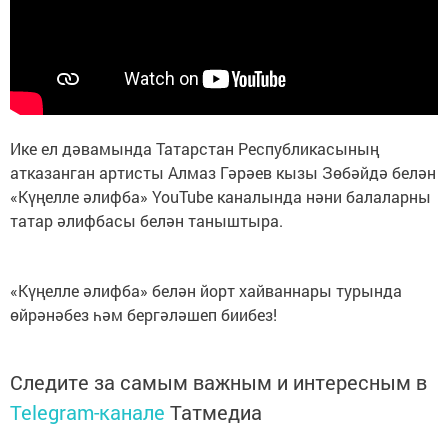
Ике ел дәвамында Татарстан Республикасының
атказанган артисты Алмаз Гәрәев кызы Зөбәйдә белән
«Күңелле әлифба» YouTube каналында нәни балаларны
татар әлифбасы белән таныштыра.
«Күңелле әлифба» белән йорт хайваннары турында
өйрәнәбез һәм бергәләшеп биибез!
Следите за самым важным и интересным в
Telegram-канале
Татмедиа