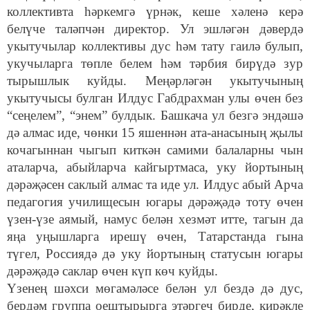
коллективта һәркемгә үрнәк, кеше хәленә керә
белүче таләпчән директор. Ул эшләгән дәвердә
укытучылар коллективы дус һәм тату гаилә булып,
укучыларга төпле белем һәм тәрбия бирүдә зур
тырышлык куйды. Меңәрләгән укытучының
укытучысы булган Илдус Габдрахман улы өчен без
“сеңелем”, “энем” булдык. Башкача ул безгә эндәшә
дә алмас иде, чөнки 15 яшеннән ата-анасының җылы
кочагыннан чыгып киткән самими балаларны чын
аталарча, абыйларча кайгыртмаса, уку йортының
дәрәҗәсен саклый алмас та иде ул. Илдус абый Арча
педагогия училищесын югары дәрәҗәдә тоту өчен
үзен-үзе аямый, намус белән хезмәт итте, тагын да
яңа уңышларга ирешү өчен, Татарстанда гына
түгел, Россиядә дә уку йортының статусын югары
дәрәҗәдә саклар өчен күп көч куйды.
Үзенең шәхси мөгамәләсе белән ул бездә дә дус,
бердәм группа оештырырга этәргеч бирде, кирәкле