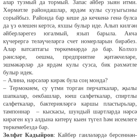
алар тузмый да тормый. Запас әйбер зыян итми.
Хөрмәтле райондашлар, ярдәм кулы сузуыгызны
сорыйбыз. Районда бар кеше дә кечкенә генә булса
да үз өлешен кертсә, яхшы булыр иде. Алып килгән
әйберләрегез югалмый, язып барыла. Акча
күчерергә теләүчеләргә счет номерларын бирәбез.
Алар ватсаптагы төркемнәрдә дә бар. Колхоз
рәисләре, оешма, предприятие җитәкчеләре,
эшмәкәрләр дә ярдәм кулы сузса, бик рәхмәтле
булыр идек.
– Алинә, нәрсәләр кирәк була соң монда?
– Термокием, су үтми торган перчаткалар, җылы
шапкалар, оекбашлар, юеш салфеткалар, спиртлы
салфеткалар, бактерияләргә каршы пластырьлар,
тампоннар – кыскасы, шундый шартларда нәрсә
кирәген күз алдына китерү кыен түгел һәм исемлеге
төркемебездә бар.
Зөлфәт Кадыйров
: Кайбер гаиләләрдә берсеннән-