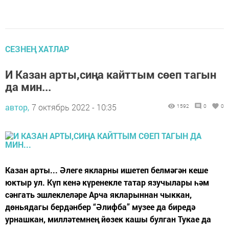
СЕЗНЕҢ ХАТЛАР
И Казан арты,сиңа кайттым сөеп тагын
да мин...
автор,
7 октябрь 2022 - 10:35
1592
0
0
Казан арты... Әлеге якларны ишетеп белмәгән кеше
юктыр ул. Күп кенә күренекле татар язучылары һәм
сәнгать эшлеклеләре Арча якларыннан чыккан,
дөньядагы бердәнбер “Әлифба” музее да биредә
урнашкан, милләтемнең йөзек кашы булган Тукае да