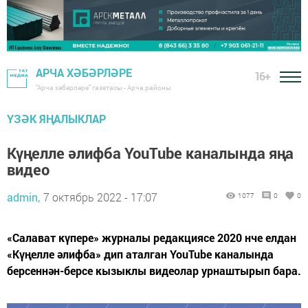
АРЧА ХӘБӘРЛӘРЕ
16+
"Арча хәбәрләре" газетасы - Арча районы
ҮЗӘК ЯҢАЛЫКЛАР
Күңелле әлифба YouTube каналында яңа
видео
admin,
7 октябрь 2022 - 17:07
1077
0
0
«Салават күпере» журналы редакциясе 2020 нче елдан
«Күңелле әлифба» дип аталган YouTube каналында
берсеннән-берсе кызыклы видеолар урнаштырып бара.