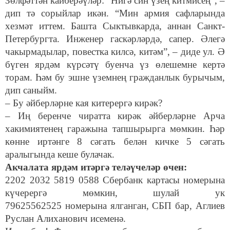
Зөлфәттән кайберәүләр: “Нигә син үзең китмисең”, –
дип тә сорыйлар икән. “Мин армия сафларында
хезмәт иттем. Башта Сыктывкарда, аннан Санкт-
Петербургта. Инженер гаскәрләрдә, сапер. Әлегә
чакырмадылар, повестка килсә, китәм”, – диде ул. Ә
бүген ярдәм күрсәтү буенча үз өлешемне кертә
торам. Һәм бу эшне үземнең гражданлык бурычым,
дип саныйм.
– Бу әйберләрне кая китерергә кирәк?
– Иң беренче чиратта кирәк әйберләрне Арча
хакимиятенең гаражына тапшырырга мөмкин. Һәр
көнне иртәнге 8 сәгать белән кичке 5 сәгать
аралыгында кеше булачак.
Акчалата ярдәм итәргә теләүчеләр өчен:
2202 2032 5819 0588 Сбербанк картасы номерына
күчерергә мөмкин, шулай ук
79625562525 номерына ялганган, СБП бар, Аглиев
Руслан Алиханович исеменә.