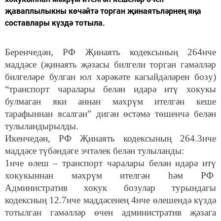
җаваплылыкны көчәйтә торган җинаятьләрнең яңа
составлары күздә тотыла.
Беренчедән, РФ Җинаять кодексының 264нче
маддәсе (җинаять җәзасы билгели торган гамәлләр
билгеләре булган юл хәрәкәте кагыйдәләрен бозу)
“транспорт чаралары белән идарә итү хокукы
булмаган яки аннан мәхрүм ителгән кеше
тарафыннан ясалган” дигән өстәмә төшенчә белән
тулыландырылды.
Икенчедән, РФ Җинаять кодексының 264.3нче
маддәсе түбәндәге эчтәлек белән тулыланды:
1нче өлеш – транспорт чаралары белән идарә итү
хокукыннан мәхрүм ителгән һәм РФ
Административ хокук бозулар турындагы
кодексның 12.7нче маддәсенең 4нче өлешендә күздә
тотылган гамәлләр өчен административ җәзага