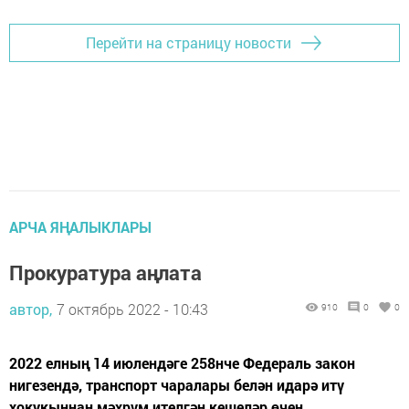
Перейти на страницу новости
АРЧА ЯҢАЛЫКЛАРЫ
Прокуратура аңлата
автор,
7 октябрь 2022 - 10:43
910
0
0
2022 елның 14 июлендәге 258нче Федераль закон
нигезендә, транспорт чаралары белән идарә итү
хокукыннан мәхрүм ителгән кешеләр өчен