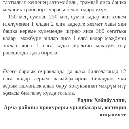
тартылган кешенең автомобиль, трамвай яисә башка
механик транспорт чарасы белән идарә итүе;
– 150 мең сумнан 250 мең сумга кадәр яки хөкем
ителүченең 1 елдан 2 елга кадәрге хезмәт хакы яки
башка кереме күләмендә штраф яисә 360 сәгатькә
кадәр мәҗбүри эшләр яисә 1 елга кадәр мәҗбүри
эшләр яисә 1 елга кадәр иректән мәхрүм итү
рәвешендә җәза бирелә.
Әлеге барлык очракларда да җәза билгеләгәндә 12
елга кадәр аерым вазыйфаларны биләүдән яки
аерым эшчәнлек алып бару хокукыннан мәхрүм итү
җәзасы билгеләү күздә тотыла.
Радик Хәбибуллин,
Арча районы прокуроры урынбасары, юстиция
киңәшчесе