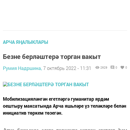
АРЧА ЯҢАЛЫКЛАРЫ
Безне берләштерә торган вакыт
Румия Надршина,
7 октябрь 2022 - 11:31
2629
0
0
Мобилизацияләнгән егетләргә гуманитар ярдәм
оештыру максатында Арча яшьләре үз теләкләре белән
инициатив төркем төзегән.