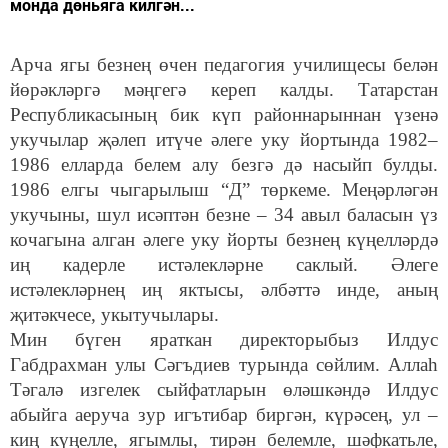
монда дөньяга килгән...
Арча ягы безнең өчен педагогия училищесы белән
йөрәкләргә мәңгегә кереп калды. Татарстан
Республикасының бик күп районнарыннан үзенә
укучылар җәлеп итүче әлеге уку йортында 1982–
1986 елларда белем алу безгә дә насыйп булды.
1986 елгы чыгарылыш “Д” төркеме. Меңәрләгән
укучыны, шул исәптән безне – 34 авыл баласын үз
кочагына алган әлеге уку йорты безнең күңелләрдә
иң кадерле истәлекләрне саклый. Әлеге
истәлекләрнең иң яктысы, әлбәттә инде, аның
җитәкчесе, укытучылары.
Мин бүген яраткан директорыбыз Илдус
Габдрахман улы Сәгъдиев турында сөйлим. Аллаһ
Тәгалә изгелек сыйфатларын өләшкәндә Илдус
абыйга аеруча зур игътибар биргән, күрәсең, ул –
киң күңелле, ягымлы, тирән белемле, шәфкатьле,