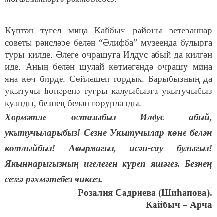
Күптән түгел миңа Кайбыч районы ветераннар
советы рәисләре белән “Әлифба” музеенда булырга
туры килде. Әлеге очрашуга Илдус абый да килгән
иде. Аның белән шулай көтмәгәндә очрашу миңа
яңа көч бирде. Сөйләшеп тордык. Барыбызның да
укытучы һөнәренә тугры калуыбызга укытучыбыз
куанды, безнең белән горурланды.
Хөрмәтле остазыбыз Илдус абый,
укытучыларыбыз! Сезне Укытучылар көне белән
котлыйбыз! Авырмагыз, исән-сау булыгыз!
Якыннарыгызның игелеген күреп яшәгез. Безнең
сезгә рәхмәтебез чиксез.
Розалия
Садриева (Шиһапова).
Кайбыч – Арча