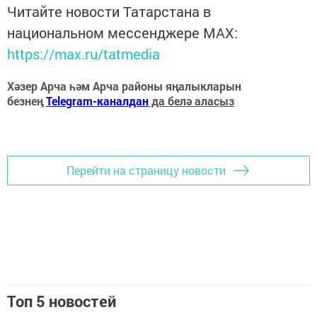
Читайте новости Татарстана в
национальном мессенджере MАХ:
https://max.ru/tatmedia
Хәзер Арча һәм Арча районы яңалыкларын
безнең
Telegram-каналдан
да белә аласыз
Перейти на страницу новости
Топ 5 новостей