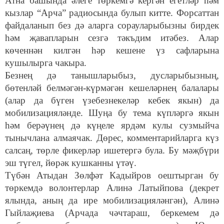
Атна башында әлеге төркемгә кергән егетләр һәм
кызлар “Арча” радиосында булып китте. Форсаттан
файдаланып без дә аларга сорауларыбызны бирдек
һәм җавапларын сезгә тәкъдим итәбез. Алар
көченнән килгән һәр кешене үз сафларына
кушылырга чакыра.
Безнең дә танышларыбыз, дусларыбызның,
бөтенләй белмәгән-күрмәгән кешеләрнең балалары
(алар да бүген үзебезнекеләр кебек якын) да
мобилизацияләнде. Шуңа бу тема күпләргә якын
һәм берәүнең дә күңеле ярдәм кулы сузмыйча
тынычлана алмаячак. Дөрес, комментарийларга күз
салсаң, төрле фикерләр ишетергә була. Бу мәҗбүри
эш түгел, йөрәк кушканны үтәү.
Түбән Атыдан Зөлфәт Кадыйров оештырган бу
төркемдә волонтерлар Алинә Латыйпова (декрет
ялында, аның да ире мобилизацияләнгән), Алинә
Гыйлаҗиева (Арчада чәчтараш, беркемем дә