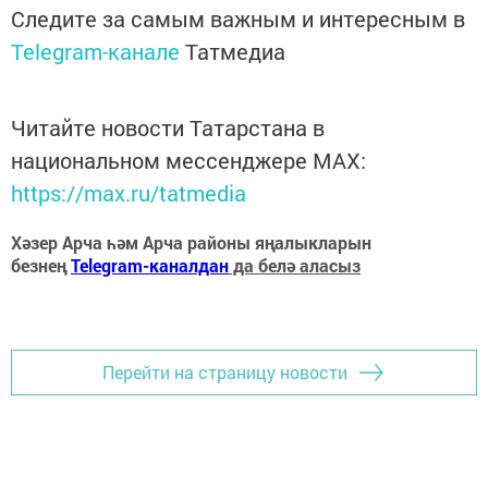
Следите за самым важным и интересным в
Telegram-канале
Татмедиа
Читайте новости Татарстана в
национальном мессенджере MАХ:
https://max.ru/tatmedia
Хәзер Арча һәм Арча районы яңалыкларын
безнең
Telegram-каналдан
да белә аласыз
Перейти на страницу новости