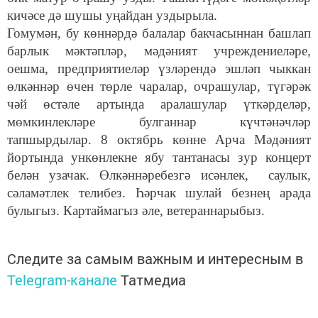
кичәсе дә шушы уңайдан уздырыла.
Гомумән, бу көннәрдә балалар бакчасыннан башлап
барлык мәктәпләр, мәдәният учреждениеләре,
оешма, предприятиеләр үзләрендә эшләп чыккан
өлкәннәр өчен төрле чаралар, очрашулар, түгәрәк
чәй өстәле артында аралашулар үткәрделәр,
мөмкинлекләре булганнар күчтәнәчләр
тапшырдылар. 8 октябрь көнне Арча Мәдәният
йортында ункөнлекне ябу тантанасы зур концерт
белән узачак. Өлкәннәребезгә исәнлек, саулык,
сәламәтлек телибез. Һәрчак шулай безнең арада
булыгыз. Картаймагыз әле, ветераннарыбыз.
Следите за самым важным и интересным в
Telegram-канале
Татмедиа