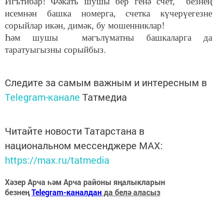
Игътибар! Фәкать шушы бер генә счет, безнең
исемнән башка номерга, счетка күчерүегезне
сорыйлар икән, димәк, бу мошенниклар!
Һәм шушы мәгълүматны башкаларга да
таратуыгызны сорыйбыз.
Следите за самым важным и интересным в
Telegram-канале
Татмедиа
Читайте новости Татарстана в
национальном мессенджере MАХ:
https://max.ru/tatmedia
Хәзер Арча һәм Арча районы яңалыкларын
безнең
Telegram-каналдан
да белә аласыз