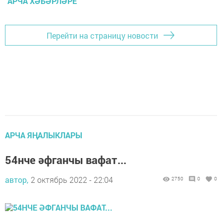
АРЧА ХӘБӘРЛӘРЕ
Перейти на страницу новости
АРЧА ЯҢАЛЫКЛАРЫ
54нче әфганчы вафат...
автор,
2 октябрь 2022 - 22:04
2750
0
0