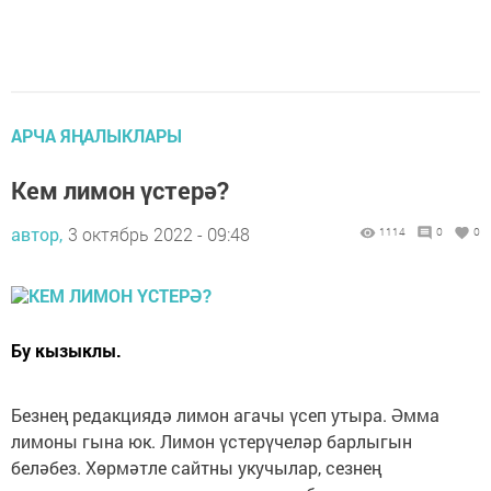
АРЧА ЯҢАЛЫКЛАРЫ
Кем лимон үстерә?
автор,
3 октябрь 2022 - 09:48
1114
0
0
Бу кызыклы.
Безнең редакциядә лимон агачы үсеп утыра. Әмма
лимоны гына юк. Лимон үстерүчеләр барлыгын
беләбез. Хөрмәтле сайтны укучылар, сезнең