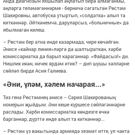
Анда диагнозын яхшылап аңлатып бирә алмаганмы,
аңларга теләмәгәннәрме - берничә сәгатьтән Рөстәм
Шакировны, автобуска утыртып, «солдатка» алып та
киткәннәр. Әйткәнемчә, даруларсыз, «больничные» да
ябылмаган килеш.
– Рөстәм бер атна инде казармада, чире көчәйгән.
Әнисе «кайнар линия»ләргә дә шалтыраткан, хәрби
комиссариатка да барып караганнар. «Файдасыз!» ди.
Нишлик икән, ничек ярдәм итик? – дип шушы хәлләрне
сөйләп бирде Асия Галиева.
«Әни, үләм, хәлем начарая...»
Тиз генә Рөстәмнең әнисе – Сәрия Шакированың
номерын җыйдым. Әни кеше күршесе сөйләгәннәрне
раслады. Хәрби комиссариатка көндезге өчкә
барганнар, дүрттә инде алып та киткәннәр...
– Рөстәм үз вакытында армиядә хезмәт итте, ул чакта