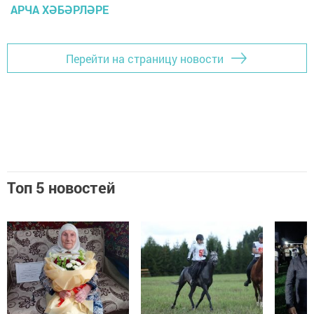
АРЧА ХӘБӘРЛӘРЕ
Перейти на страницу новости
Топ 5 новостей