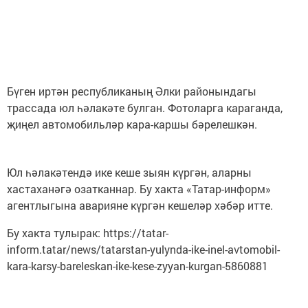
Бүген иртән республиканың Әлки районындагы
трассада юл һәлакәте булган. Фотоларга караганда,
җиңел автомобильләр кара-каршы бәрелешкән.
Юл һәлакәтендә ике кеше зыян күргән, аларны
хастаханәгә озатканнар. Бу хакта «Татар-информ»
агентлыгына аварияне күргән кешеләр хәбәр итте.
Бу хакта тулырак: https://tatar-
inform.tatar/news/tatarstan-yulynda-ike-inel-avtomobil-
kara-karsy-bareleskan-ike-kese-zyyan-kurgan-5860881