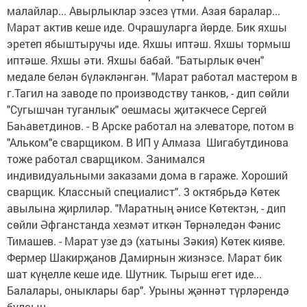
малайлар... Авырлыклар эзсез үтми. Азая баралар...
Марат актив кеше иде. Очрашуларга йөрде. Бик яхшы
эретеп ябыштыручы иде. Яхшы иптәш. Яхшы тормыш
иптәше. Яхшы әти. Яхшы бабай. "Батырлык өчен"
медале белән бүләкләнгән. "Марат работал мастером в
г.Тагил на заводе по производству танков, - дип сөйли
"Сугышчан туганлык" оешмасы җитәкчесе Сергей
Баһаветдинов. - В Арске работал на элеваторе, потом в
"Альком"е сварщиком. В ИП у Алмаза Шигабутдинова
тоже работал сварщиком. Занимался
индивидуальными заказами дома в гараже. Хороший
сварщик. Классный специалист". 3 октябрьдә Көтек
авылына җирлиләр. "Маратның әнисе Көтектэн, - дип
сөйли Әфганстанда хезмәт иткән Төрнәледән Фәнис
Тимашев. - Марат узе дэ (хатыны Зәкия) Көтек кияве.
Фермер Шакирҗанов Дамирнын жизнэсе. Марат бик
шат күңелле кеше иде. Шутник. Тырыш егет иде...
Балалары, оныклары бар". Урыны җәннәт түрләрендә
булсын...