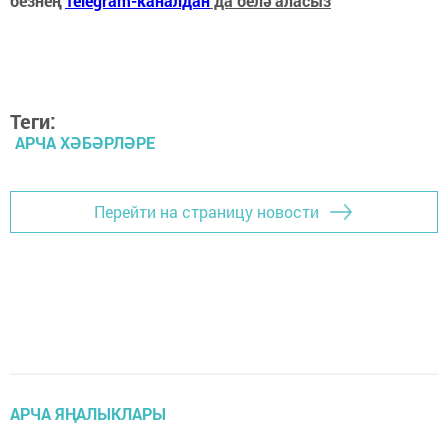
безнең
Telegram-каналдан
да белә аласыз
Теги:
АРЧА ХӘБӘРЛӘРЕ
Перейти на страницу новости
АРЧА ЯҢАЛЫКЛАРЫ