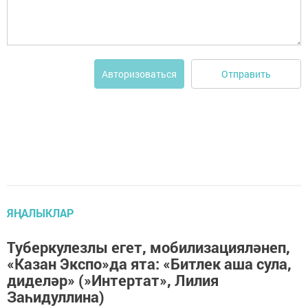
Отправить
Авторизоваться
ЯҢАЛЫКЛАР
Туберкулезлы егет, мобилизацияләнеп,
«Казан Экспо»да ята: «Битлек аша сула,
диделәр» (»Интертат», Лилия
Заһидуллина)