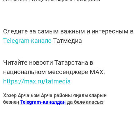
Следите за самым важным и интересным в
Telegram-канале
Татмедиа
Читайте новости Татарстана в
национальном мессенджере MАХ:
https://max.ru/tatmedia
Хәзер Арча һәм Арча районы яңалыкларын
безнең
Telegram-каналдан
да белә аласыз