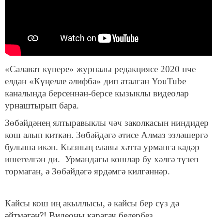
«Салават күпере» журналы редакциясе 2020 нче
елдан «Күңелле әлифба» дип аталган YouTube
каналында берсеннән-берсе кызыклы видеолар
урнаштырып бара.
Зөбәйдәнең ялтыравыклы чәч заколкасын ниндидер
кош алып киткән. Зөбәйдәгә әтисе Алмаз эзләшергә
булыша икән. Кызның елавы хәтта урманга кадәр
ишетелгән ди. Урмандагы кошлар бу хәлгә түзеп
тормаган, ә Зөбәйдәгә ярдәмгә килгәннәр.
Кайсы кош иң акыллысы, ә кайсы бер сүз дә
әйтмәгән?! Видеоны карагач белербез.