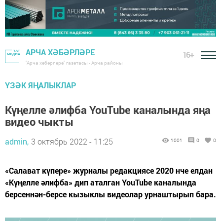
АРЧА ХӘБӘРЛӘРЕ
16+
"Арча хәбәрләре" газетасы - Арча районы
ҮЗӘК ЯҢАЛЫКЛАР
Күңелле әлифба YouTube каналында яңа
видео чыкты
admin,
3 октябрь 2022 - 11:25
1001
0
0
«Салават күпере» журналы редакциясе 2020 нче елдан
«Күңелле әлифба» дип аталган YouTube каналында
берсеннән-берсе кызыклы видеолар урнаштырып бара.