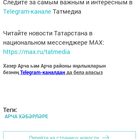
Следите за самым важным и интересным в
Telegram-канале
Татмедиа
Читайте новости Татарстана в
национальном мессенджере MАХ:
https://max.ru/tatmedia
Хәзер Арча һәм Арча районы яңалыкларын
безнең
Telegram-каналдан
да белә аласыз
Теги:
АРЧА ХӘБӘРЛӘРЕ
Перейти на страницу новости