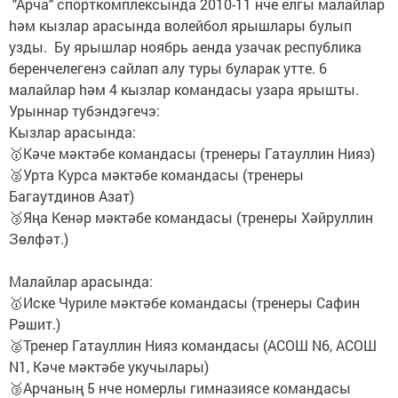
"Арча" спорткомплексында 2010-11 нче елгы малайлар
hәм кызлар арасында волейбол ярышлары булып
узды. Бу ярышлар ноябрь аенда узачак республика
беренчелегенэ сайлап алу туры буларак утте. 6
малайлар hәм 4 кызлар командасы узара ярышты.
Урыннар тубэндэгечэ:
Кызлар арасында:
🥇Кәче мәктәбе командасы (тренеры Гатауллин Нияз)
🥈Урта Курса мәктәбе командасы (тренеры
Багаутдинов Азат)
🥉Яңа Кенәр мәктәбе командасы (тренеры Хәйруллин
Зөлфәт.)
Малайлар арасында:
🥇Иске Чуриле мәктәбе командасы (тренеры Сафин
Рәшит.)
🥈Тренер Гатауллин Нияз командасы (АСОШ N6, АСОШ
N1, Кәче мәктәбе укучылары)
🥉Арчаның 5 нче номерлы гимназиясе командасы