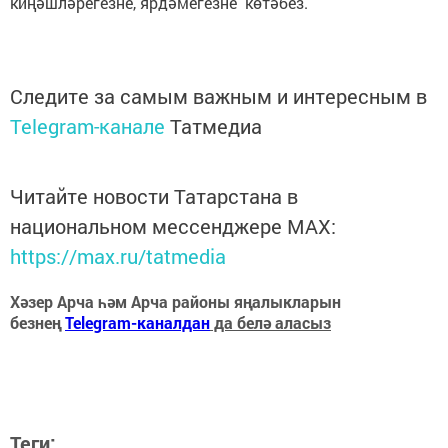
киңәшләрегезне, ярдәмегезне көтәбез.
Следите за самым важным и интересным в
Telegram-канале
Татмедиа
Читайте новости Татарстана в
национальном мессенджере MАХ:
https://max.ru/tatmedia
Хәзер Арча һәм Арча районы яңалыкларын
безнең
Telegram-каналдан
да белә аласыз
Теги: