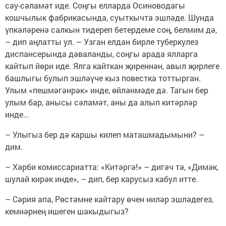
сау-сәламәт иде. Соңгы елларда Осиноводагы
кошчылык фабрикасында, суыткычта эшләде. Шунда
үпкәләренә салкын тидереп бетердеме соң, белмим дә,
– дип аңлатты ул. – Узган елдан бирле туберкулез
диспансерында дәваланды, соңгы арада ялларга
кайтып йөри иде. Ялга кайткан җиреннән, авыл җирлеге
башлыгы булып эшләүче кыз повестка тоттырган.
Улым «пешмәгәнрәк» инде, өйләнмәде дә. Тагын бер
улым бар, анысы сәламәт, аны да алып китәрләр
инде...
– Улыгыз бер дә каршы килеп маташмадымыни? –
дим.
– Хәрби комиссариатта: «Китәргә!» – дигәч тә, «Димәк,
шулай кирәк инде», – дип, бер карусыз кабул итте.
– Сәрия апа, Рөстәмне кайтару өчен ниләр эшләдегез,
кемнәрнең ишеген шакыдыгыз?