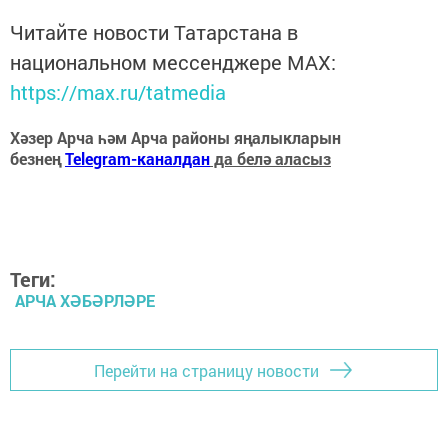
Читайте новости Татарстана в
национальном мессенджере MАХ:
https://max.ru/tatmedia
Хәзер Арча һәм Арча районы яңалыкларын
безнең
Telegram-каналдан
да белә аласыз
Теги:
АРЧА ХӘБӘРЛӘРЕ
Перейти на страницу новости