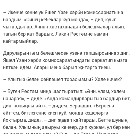
– Икенче көнне үк Яшел Үзән хәрби комиссариатына
бардым. «Синең кебекләр күп монда», – дип, куып
чыгардылар. Аннан хастаханәдән белешмәләр алып,
тагын бер кат бардык. Ләкин Рөстәмне һаман
кайтармыйлар.
Даруларын һәм белешмәсен үзенә тапшырсыннар дип,
Яшел Үзән хәрби комиссариатындагы сәркатип кызга
илткән идем. Алары менә барып җитәргә тиеш.
– Улыгыз белән сөйләшеп торасызмы? Хәле ничек?
– Бүген Рөстәм миңа шалтыратып: «Әни, үләм, хәлем
начарая», – диде. «Анда командирларыгыз бардыр бит,
диагнозыңны әйт», – дидем. Бераздан: «Берсенә
әйттем, битлегеңне киеп куй, монда кешеләргә
йоктырма, диде», – дип җавап кайтарды. Бетте шуның
белән. Улымның авыруы көчәер, дип куркам, ул бер көн