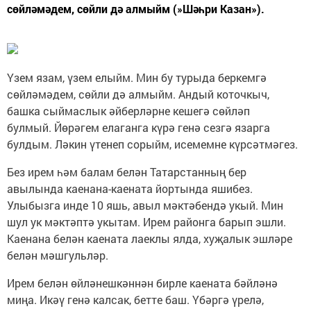
сөйләмәдем, сөйли дә алмыйм (»Шәһри Казан»).
Үзем язам, үзем елыйм. Мин бу турыда беркемгә
сөйләмәдем, сөйли дә алмыйм. Андый коточкыч,
башка сыймаслык әйберләрне кешегә сөйләп
булмый. Йөрәгем елаганга күрә генә сезгә язарга
булдым. Ләкин үтенеп сорыйм, исемемне күрсәтмәгез.
Без ирем һәм балам белән Татарстанның бер
авылында каенана-каената йортында яшибез.
Улыбызга инде 10 яшь, авыл мәктәбендә укый. Мин
шул ук мәктәптә укытам. Ирем районга барып эшли.
Каенана белән каената лаеклы ялда, хуҗалык эшләре
белән мәшгульләр.
Ирем белән өйләнешкәннән бирле каената бәйләнә
миңа. Икәү генә калсак, бетте баш. Үбәргә үрелә,