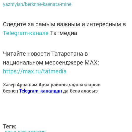
yazmyish/berknne-kaenata-mine
Следите за самым важным и интересным в
Telegram-канале
Татмедиа
Читайте новости Татарстана в
национальном мессенджере MАХ:
https://max.ru/tatmedia
Хәзер Арча һәм Арча районы яңалыкларын
безнең
Telegram-каналдан
да белә аласыз
Теги: