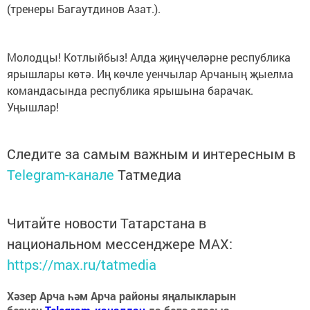
(тренеры Багаутдинов Азат.).
Молодцы! Котлыйбыз! Алда җиңүчеләрне республика
ярышлары көтә. Иң көчле уенчылар Арчаның җыелма
командасында республика ярышына барачак.
Уңышлар!
Следите за самым важным и интересным в
Telegram-канале
Татмедиа
Читайте новости Татарстана в
национальном мессенджере MАХ:
https://max.ru/tatmedia
Хәзер Арча һәм Арча районы яңалыкларын