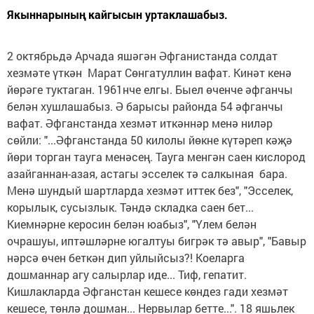
Якыннарының кайгысын уртаклашабыз.
2 октябрьдә Арчада яшәгән Әфганистанда солдат
хезмәте үткән Марат Сөнгатуллин вафат. Кинәт кенә
йөрәге туктаган. 1961нче елгы. Быел өченче әфганчы
белән хушлашабыз. Ә барысы районда 54 әфганчы
вафат. Әфганстанда хезмәт иткәннәр менә ниләр
сөйли: "...Әфганстанда 50 килолы йөкне күтәреп кәҗә
йөри торган тауга менәсең. Тауга менгән саен кислород
азайганнан-азая, астагы эсселек тә салкыная бара.
Менә шундый шартларда хезмәт иттек без", "Эсселек,
корылык, сусызлык. Тәндә складка саен бет...
Киемнәрне керосин белән юабыз", "Үлем белән
очрашуы, иптәшләрне югалтуы бигрәк тә авыр", "Бавыр
нәрсә өчен беткән дип уйлыйсыз?! Коеларга
дошманнар агу салырлар иде... Тиф, гепатит.
Кишлакларда Әфганстан кешесе көндез гади хезмәт
кешесе, төнлә дошман... Нервылар бетте...". 18 яшьлек