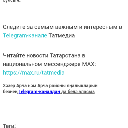
Следите за самым важным и интересным в
Telegram-канале
Татмедиа
Читайте новости Татарстана в
национальном мессенджере MАХ:
https://max.ru/tatmedia
Хәзер Арча һәм Арча районы яңалыкларын
безнең
Telegram-каналдан
да белә аласыз
Теги: