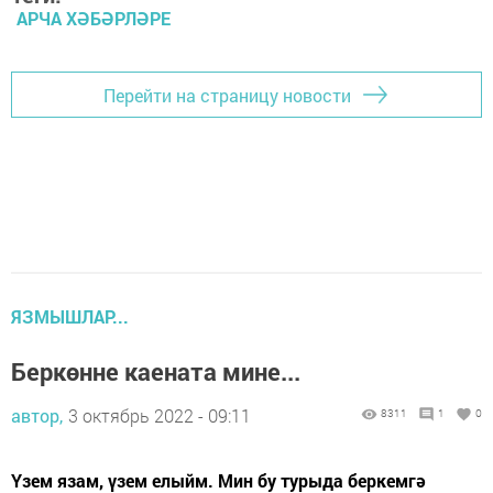
АРЧА ХӘБӘРЛӘРЕ
Перейти на страницу новости
ЯЗМЫШЛАР...
Беркөнне каената мине...
автор,
3 октябрь 2022 - 09:11
8311
1
0
Үзем язам, үзем елыйм. Мин бу турыда беркемгә