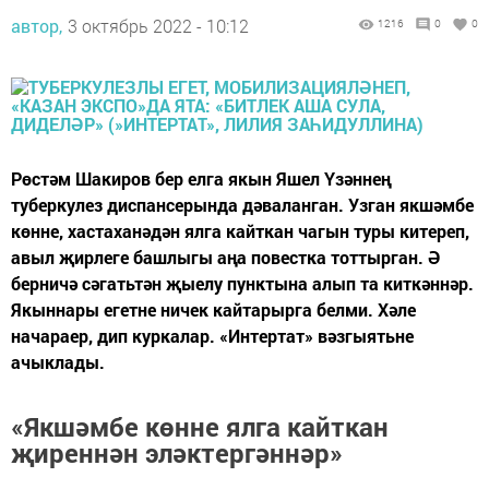
автор,
3 октябрь 2022 - 10:12
1216
0
0
Рөстәм Шакиров бер елга якын Яшел Үзәннең
туберкулез диспансерында дәваланган. Узган якшәмбе
көнне, хастаханәдән ялга кайткан чагын туры китереп,
авыл җирлеге башлыгы аңа повестка тоттырган. Ә
берничә сәгатьтән җыелу пунктына алып та киткәннәр.
Якыннары егетне ничек кайтарырга белми. Хәле
начараер, дип куркалар. «Интертат» вәзгыятьне
ачыклады.
«Якшәмбе көнне ялга кайткан
җиреннән эләктергәннәр»