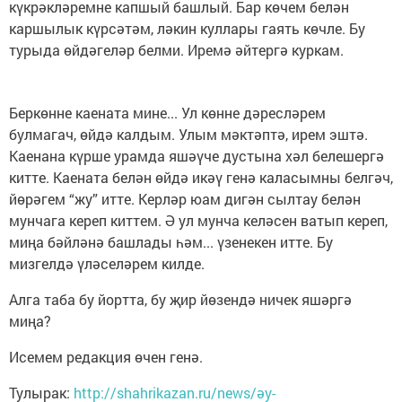
күкрәкләремне капшый башлый. Бар көчем белән
каршылык күрсәтәм, ләкин куллары гаять көчле. Бу
турыда өйдәгеләр белми. Иремә әйтергә куркам.
Беркөнне каената мине... Ул көнне дәресләрем
булмагач, өйдә калдым. Улым мәктәптә, ирем эштә.
Каенана күрше урамда яшәүче дустына хәл белешергә
китте. Каената белән өйдә икәү генә каласымны белгәч,
йөрәгем “жу” итте. Керләр юам дигән сылтау белән
мунчага кереп киттем. Ә ул мунча келәсен ватып кереп,
миңа бәйләнә башлады һәм... үзенекен итте. Бу
мизгелдә үләселәрем килде.
Алга таба бу йортта, бу җир йөзендә ничек яшәргә
миңа?
Исемем редакция өчен генә.
Тулырак:
http://shahrikazan.ru/news/әy-