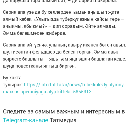
дә дарусыз тора алмый бит, – ди Сәрия Шакирова.
Сәрия апа үзе дә бу хәлләрдән һаман аңышып җитә
алмый кебек. «Улыгызда туберкулезның кайсы төре –
ачыкмы, ябыкмы?» – дип сорадым. Әйтә алмады.
Әмма белешмәсен җибәрде.
Сәрия апа әйтүенчә, улының авыру икәнен бөтен авыл,
шул исәптән фельдшер да белеп торган. Әмма авыл
җирлеге башлыгы – яшь һәм яңа эшли башлаган кеше,
шуңа повестканы ялгыш биргән.
Бу хакта
тулырак:
https://intertat.tatar/news/tuberkulezly-ulymny-
maxsus-operaciyaga-alyp-kittelar-5855313
Следите за самым важным и интересным в
Telegram-канале
Татмедиа