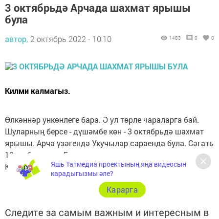
3 октябрьдә Арчада шахмат ярышы
була
автор,
2 октябрь 2022 - 10:10
1483
0
0
Килми калмагыз.
Өлкәннәр ункөнлеге бара. Ә ул төрле чараларга бай.
Шуларның берсе - дүшәмбе көн - 3 октябрьдә шахмат
ярышы. Арча үзәгендә Укучылар сараенда була. Сәгать
10 да башлана. Билгеле, иртәрәк килергә кирәк.
Яшь Татмедиа проектының яңа видеосын
Көтәбез! Һәм уңышлар!
карадыгызмы әле?
Карарга
Следите за самым важным и интересным в