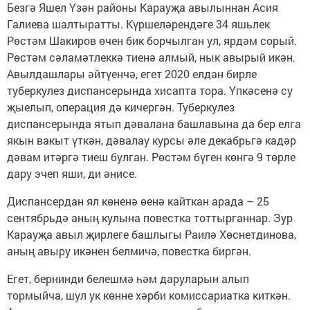
Безгә Яшел Үзән районы Карауҗа авылыннан Асия
Галиева шалтыратты. Күршеләрендәге 34 яшьлек
Рөстәм Шакиров өчен бик борчылган ул, ярдәм сорый.
Рөстәм сәламәтлеккә тиенә алмый, нык авырый икән.
Авылдашлары әйтүенчә, егет 2020 елдан бирле
туберкулез диспансерында хисапта тора. Үпкәсенә су
җыелып, операция дә кичергән. Туберкулез
диспансерында ятып дәвалана башлавына да бер елга
якын вакыт үткән, дәвалау курсы әле декабрьгә кадәр
дәвам итәргә тиеш булган. Рөстәм бүген көнгә 9 төрле
дару эчеп яши, ди әнисе.
Диспансердан ял көненә өенә кайткан арада – 25
сентябрьдә аның кулына повестка тоттырганнар. Зур
Карауҗа авыл җирлеге башлыгы Раилә Хөснетдинова,
аның авыру икәнен белмичә, повестка биргән.
Егет, бернинди белешмә һәм даруларын алып
тормыйча, шул ук көнне хәрби комиссариатка киткән.