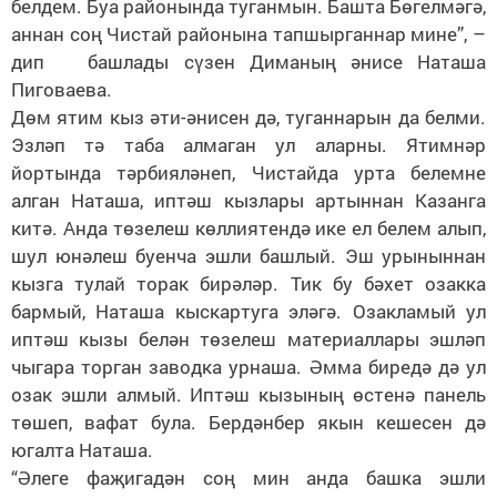
белдем. Буа районында туганмын. Башта Бөгелмәгә,
аннан соң Чистай районына тапшырганнар мине”, –
дип башлады сүзен Диманың әнисе Наташа
Пиговаева.
Дөм ятим кыз әти-әнисен дә, туганнарын да белми.
Эзләп тә таба алмаган ул аларны. Ятимнәр
йортында тәрбияләнеп, Чистайда урта белемне
алган Наташа, иптәш кызлары артыннан Казанга
китә. Анда төзелеш көллиятендә ике ел белем алып,
шул юнәлеш буенча эшли башлый. Эш урыныннан
кызга тулай торак бирәләр. Тик бу бәхет озакка
бармый, Наташа кыскартуга эләгә. Озакламый ул
иптәш кызы белән төзелеш материаллары эшләп
чыгара торган заводка урнаша. Әмма биредә дә ул
озак эшли алмый. Иптәш кызының өстенә панель
төшеп, вафат була. Бердәнбер якын кешесен дә
югалта Наташа.
“Әлеге фаҗигадән соң мин анда башка эшли