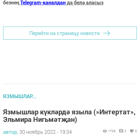
безнең
Telegram-каналдан
да белә аласыз
Перейти на страницу новости
ЯЗМЫШЛАР...
Язмышлар күкләрдә языла (»Интертат»,
Эльмира Нигьмәтҗан)
автор,
30 ноябрь 2022 - 19:34
1735
0
0