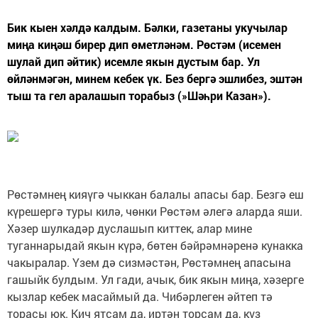
Бик кыен хәлдә калдым. Бәлки, газетаны укучылар
миңа киңәш бирер дип өметләнәм. Рөстәм (исемен
шулай дип әйтик) исемле якын дустым бар. Ул
өйләнмәгән, минем кебек үк. Без бергә эшлибез, эштән
тыш та гел аралашып торабыз (»Шәһри Казан»).
Рөстәмнең кияүгә чыккан балалы апасы бар. Безгә еш
күрешергә туры килә, чөнки Рөстәм әлегә аларда яши.
Хәзер шулкадәр дуслашып киттек, алар мине
туганнарыдай якын күрә, бөтен бәйрәмнәренә кунакка
чакыралар. Үзем дә сизмәстән, Рөстәмнең апасына
гашыйк булдым. Ул гади, ачык, бик якын миңа, хәзерге
кызлар кебек масаймый да. Чибәрлеген әйтеп тә
торасы юк. Кич ятсам да, иртән торсам да, күз