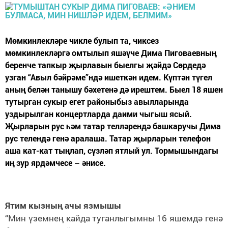
Мөмкинлекләре чикле булып та, чиксез
мөмкинлекләргә омтылып яшәүче Дима Пиговаевның
беренче тапкыр җырлавын быелгы җәйдә Сөрдедә
узган “Авыл бәйрәме”ндә ишеткән идем. Күптән түгел
аның белән танышу бәхетенә дә ирештем. Быел 18 яшен
тутырган сукыр егет районыбыз авылларында
уздырылган концертларда даими чыгыш ясый.
Җырларын рус һәм татар телләрендә башкаручы Дима
рус телендә генә аралаша. Татар җырларын телефон
аша кат-кат тыңлап, сүзләп ятлый ул. Тормышындагы
иң зур ярдәмчесе – әнисе.
Ятим кызның ачы язмышы
“Мин үземнең кайда туганлыгымны 16 яшемдә генә