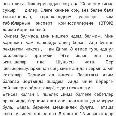
алып китә. Тикшерүләрдән соң, аңа “Сезнең улыгыз
сукыр!” – диләр. Әлеге көннән соң, ана белән бала
хастаханәләр, тернәкләндерү үзәкләре һәм
табибларның эксперт комиссияләренә (ВТЭК)
даими йөри башлый.
“Әнием булмаса, мин нишләр идем, белмим. Мин
һәрвакыт һәм һәркайда аның белән. Аңа булган
рәхмәтем чиксез”, – ди Дима. Ә әтисе турында ул
сөйләшергә яратмый. “Әти белән әни гел
ызгышалар иде. Шунысы истә. Бер
кычкырышуларыннан соң, мине әнидән аерып алып
киттеләр. Берничә ел әнисез Лаештагы ятим
балалар йортында яшәдем. Анда мине йөрергә,
сөйләшергә өйрәттеләр”, – дип искә ала ул.
Әтисез калган 5 яшьлек Дима билгеле сәбәпләр
аркасында, берничә елга әни назыннан да мәхрүм
була. Әмма, беренче мөмкинлек булуга, Наташа
кабат улын үз янына ала. 8 яшьтән 16 яшькә кадәр