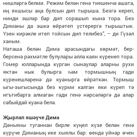
нишләргә белми. Режим белән генә тиешенчә ашата,
иң яхшысы аңа булсын дип тырыша. Безгә кереп,
нинди эшләр бар дип сорашып кына тора. Без
Диманы да эшкә өйрәтеп үстерергә тырыштык.
Үзен кирәкле итеп тойсын дип телибез”, – ди Гүзәл
ханым.
Наташа белән Дима арасындагы хөрмәт, бер-
берсенә рәхмәтле булулары әллә каян күренеп тора.
Гомер юлларында күргән сынаулар аларны рухи
яктан нык булырга һәм тормышның гади
күренешләренә дә куанырга өйрәткән. Тормыш
ыгы-зыгысында без күрми калган яки күреп тә
игътибарга алмаган гади генә нәрсәләргә дә алар
сабыйдай куана белә.
Җырлап яшәүче Дима
Дөньяны туганнан бирле күңел күзе белән генә
күрүче Диманың ике хыялы бар: өендә уйнар өчен