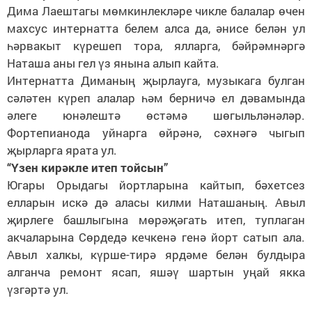
Дима Лаештагы мөмкинлекләре чикле балалар өчен
махсус интернатта белем алса да, әнисе белән ул
һәрвакыт күрешеп тора, ялларга, бәйрәмнәргә
Наташа аны гел үз янына алып кайта.
Интернатта Диманың җырлауга, музыкага булган
сәләтен күреп алалар һәм берничә ел дәвамында
әлеге юнәлештә өстәмә шөгыльләнәләр.
Фортепианода уйнарга өйрәнә, сәхнәгә чыгып
җырларга ярата ул.
“Үзен кирәкле итеп тойсын”
Югары Орыдагы йортларына кайтып, бәхетсез
елларын искә дә аласы килми Наташаның. Авыл
җирлеге башлыгына мөрәҗәгать итеп, туплаган
акчаларына Сөрдедә кечкенә генә йорт сатып ала.
Авыл халкы, күрше-тирә ярдәме белән булдыра
алганча ремонт ясап, яшәү шартын уңай якка
үзгәртә ул.