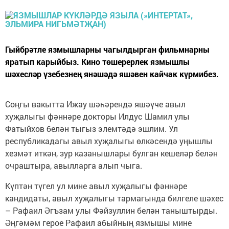
Гыйбрәтле язмышларны чагылдырган фильмнарны
яратып карыйбыз. Кино төшерерлек язмышлы
шәхесләр үзебезнең янәшәдә яшәвен кайчак күрмибез.
Соңгы вакытта Ижау шәһәрендә яшәүче авыл
хуҗалыгы фәннәре докторы Илдус Шамил улы
Фатыйхов белән тыгыз элемтәдә эшлим. Ул
республикадагы авыл хуҗалыгы өлкәсендә уңышлы
хезмәт иткән, зур казанышлары булган кешеләр белән
очраштыра, авылларга алып чыга.
Күптән түгел ул мине авыл хуҗалыгы фәннәре
кандидаты, авыл хуҗалыгы тармагында билгеле шәхес
– Рафаил Әгъзам улы Фәйзуллин белән таныштырды.
Әңгәмәм герое Рафаил абыйның язмышы мине