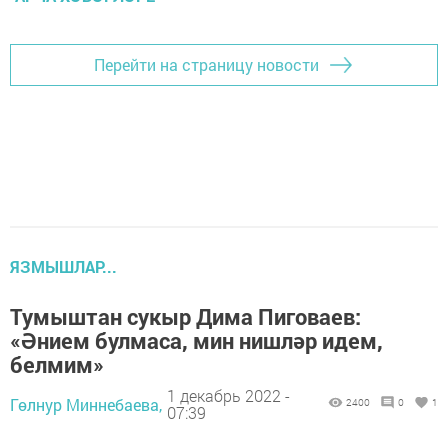
Перейти на страницу новости
ЯЗМЫШЛАР...
Тумыштан сукыр Дима Пиговаев:
«Әнием булмаса, мин нишләр идем,
белмим»
1 декабрь 2022 -
Гөлнур Миннебаева,
2400
0
1
07:39