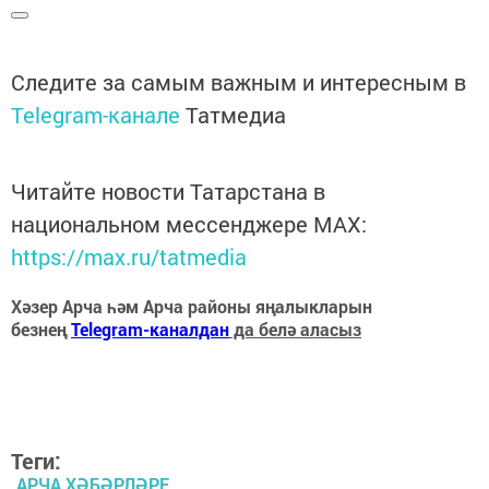
Следите за самым важным и интересным в
Telegram-канале
Татмедиа
Читайте новости Татарстана в
национальном мессенджере MАХ:
https://max.ru/tatmedia
Хәзер Арча һәм Арча районы яңалыкларын
безнең
Telegram-каналдан
да белә аласыз
Теги:
АРЧА ХӘБӘРЛӘРЕ