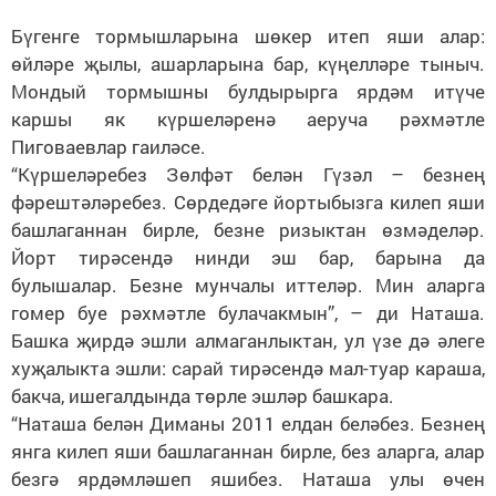
Бүгенге тормышларына шөкер итеп яши алар:
өйләре җылы, ашарларына бар, күңелләре тыныч.
Мондый тормышны булдырырга ярдәм итүче
каршы як күршеләренә аеруча рәхмәтле
Пиговаевлар гаиләсе.
“Күршеләребез Зөлфәт белән Гүзәл – безнең
фәрештәләребез. Сөрдедәге йортыбызга килеп яши
башлаганнан бирле, безне ризыктан өзмәделәр.
Йорт тирәсендә нинди эш бар, барына да
булышалар. Безне мунчалы иттеләр. Мин аларга
гомер буе рәхмәтле булачакмын”, – ди Наташа.
Башка җирдә эшли алмаганлыктан, ул үзе дә әлеге
хуҗалыкта эшли: сарай тирәсендә мал-туар караша,
бакча, ишегалдында төрле эшләр башкара.
“Наташа белән Диманы 2011 елдан беләбез. Безнең
янга килеп яши башлаганнан бирле, без аларга, алар
безгә ярдәмләшеп яшибез. Наташа улы өчен