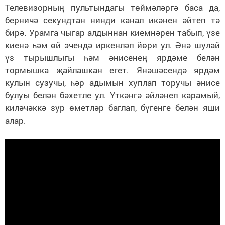
Телевизорның пультындагы төймәләргә баса да,
берничә секундтан нинди канал икәнен әйтеп тә
бирә. Урамга чыгар алдыннан киемнәрен табып, үзе
киенә һәм өй эчендә иркенләп йөри ул. Әнә шулай
үз тырышлыгы һәм әнисенең ярдәме белән
тормышка җайлашкан егет. Янәшәсендә ярдәм
кулын сузучы, һәр адымын хуплап торучы әнисе
булуы белән бәхетле ул. Үткәнгә әйләнеп карамый,
киләчәккә зур өметләр баглап, бүгенге белән яши
алар.