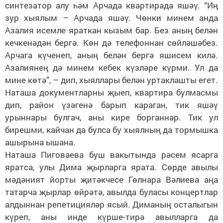
синтезатор алу һәм Арчада квартирада яшәү. “Иң
зур хыялым – Арчада яшәү. Чөнки минем анда
Азалия исемле яраткан кызым бар. Без аның белән
кечкенәдән бергә. Көн дә телефоннан сөйләшәбез.
Арчага күченеп, аның белән бергә яшисем килә.
Азалиянең дә минем кебек күзләре күрми. Ул да
мине көтә”, – дип, хыяллары белән уртаклашты егет.
Наташа документларны җыеп, квартира булмасмы
дип, район үзәгенә барып караган, тик яшәү
урыннары булгач, аны кире борганнар. Тик ул
бирешми, кайчан да булса бу хыялның да тормышка
ашырына ышана.
Наташа Пиговаева буш вакытында рәсем ясарга
яратса, улы Дима җырларга ярата. Сөрде авылы
мәдәният йорты җитәкчесе Гөлнара Вәлиева аңа
татарча җырлар өйрәтә, авылда буласы концертлар
алдыннан репетицияләр ясый. Диманың осталыгын
күреп, аны инде күрше-тирә авылларга да