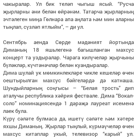
чакыралар. Ул бик теләп чыгыш ясый. “Русча
җырларны әни белән өйрәнәм. Татарча җырларның
эчтәлеген миңа Гөлнара апа аңлата һәм мин аларны
тыңлап, сүзләп ятлыйм”, – ди ул.
Сентябрь аенда Сөрде мәдәният йортында
Диманың 18 яшьлегенә багышланган махсус
концерт та уздыралар. Чарага килүчеләр җырчыны
бүләкләр, күчтәнәчләр белән куандыралар.
Дима шулай ук мөмкинлекләре чикле кешеләр өчен
оештырылган махсус бәйгеләрдә дә катнаша.
Шундыйларның соңгысы – “Белая трость” дип
аталучы республика хәйрия фествале. Дима “Вокал-
соло” номинациясендә 1 дәрәҗә лауреат исеменә
лаек була.
Күрү сәләте булмаса да, ишетү сәләте һәм хәтере
яхшы Диманың. Җырлар тыңлый, күрмәүчеләр өчен
махсус китаплар укый, телевизор “карый” ул.