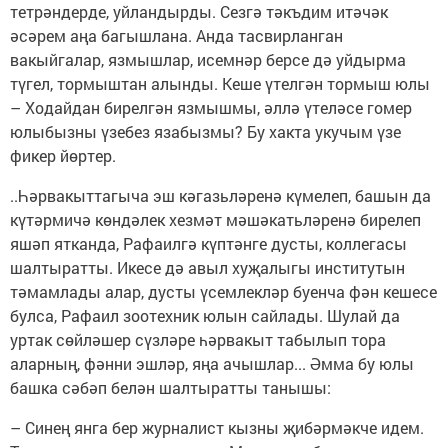
тетрәндерде, уйландырды. Сезгә тәкъдим итәчәк
әсәрем аңа багышлана. Анда тасвирланган
вакыйгалар, язмышлар, исемнәр берсе дә уйдырма
түгел, тормыштан алынды. Кеше үтелгән тормыш юлы
– Ходайдан бирелгән язмышмы, әллә үтеләсе гомер
юлыбызны үзебез язабызмы? Бу хакта укучым үзе
фикер йөртер.
..Һәрвакыттагыча эш кәгазьләренә күмелеп, башын да
күтәрмичә көндәлек хезмәт мәшәкатьләренә бирелеп
яшәп ятканда, Рафаилгә күптәнге дусты, коллегасы
шалтыратты. Икесе дә авыл хуҗалыгы институтын
тәмамлады алар, дусты үсемлекләр буенча фән кешесе
булса, Рафаил зоотехник юлын сайлады. Шулай да
уртак сөйләшер сүзләре һәрвакыт табылып тора
аларның, фәнни эшләр, яңа ачышлар... Әмма бу юлы
башка сәбәп белән шалтыратты танышы:
– Синең янга бер журналист кызны җибәрмәкче идем.