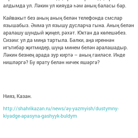
алдымда ул. Ләкин ул кияүдә һәм аның баласы бар.
Кайвакыт без аның аның белән телефонда смслар
язышабыз. Әмма ул язышу дусларча гына. Аның белән
аралашу шундый җиңел, рәхәт. Юктан да көлешәбез.
Сизәм: ул да миңа тартыла. Бәлки, аңа иреннән
игътибар җитмидер, шуңа минем белән аралашадыр.
Ләкин безнең арада зур киртә – аның гаиләсе. Инде
нишләргә? Бу ярату белән ничек яшәргә?
Нияз, Казан.
http://shahrikazan.ru/news/әy-yazmyish/dustymny-
kiyadge-apasyna-gashyyk-buldym