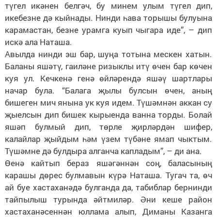
түгел икәнен белгәч, бу минем улым түгел дип,
икебезне дә кыйнады. Нинди һава торышы булуына
карамастан, безне урамга куып чыгара иде”, – дип
искә ала Наташа.
Авылда нинди эш бар, шуңа тотына мескен хатын.
Баланы яшәтү, гаиләне ризыклы итү өчен бар көчен
куя ул. Кечкенә генә өйләрендә яшәү шартлары
начар була. “Балага җылы булсын өчен, аның
бишеген мич янына ук куя идем. Түшәмнән аккан су
җыелсын дип бишек кырыенда ванна торды. Болай
яшәп булмый дип, төрле җирләрдән шифер,
калайлар җыйдым һәм үзем түбәне ямап чыктым.
Түшәмне дә булдыра алганча капладым”, – ди ана.
Өенә кайтып бераз яшәгәннән соң, баласының
карашы дөрес булмавын күрә Наташа. Тугач та, өч
ай буе хастаханәдә булганда да, табиблар бернинди
тайпылыш турында әйтмиләр. Әни кеше район
хастаханәсеннән юллама алып, Диманы Казанга