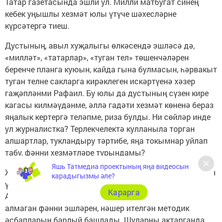
Татар газетасында эшли ул. Милли матбугат синең
кебек уңышлы хезмәт юлы үтүче шәхесләрне
күрсәтергә тиеш.
Дустының, авыл хуҗалыгы өлкәсендә эшләсә дә,
«милләт», «татарлар», «туган тел» төшенчәләрен
беренче планга куюын, кайда гына булмасын, һәрвакыт
туган телне сакларга кирәклеген искәртүенә хәзер
гаҗәпләнми Рафаил. Бу юлы да дустының сүзен кире
кагасы килмәүдәнме, әллә гадәти хезмәт көненә бераз
яңалык кертергә теләпме, риза булды. Ни сөйләр инде
ул журналистка? Терлекчелектә кулланыла торган
алшартлар, тукландыру тәртибе, яңа токымнар уйлап
табу, фәнни хезмәтләре турындамы?
Яшь Татмедиа проектының яңа видеосын
Журналист киләсе көнне шушы хакта уйланып, иртәдән
карадыгызмы әле?
үк үз эшләренә кереп китә алмыйча газапланды.
Карарга
Аннары китап киштәсеннән күптән инде кулына
алмаган фәнни эшләрен, нәшер ителгән методик
әсбапларын барлый башлады. Шуларны актарганда,