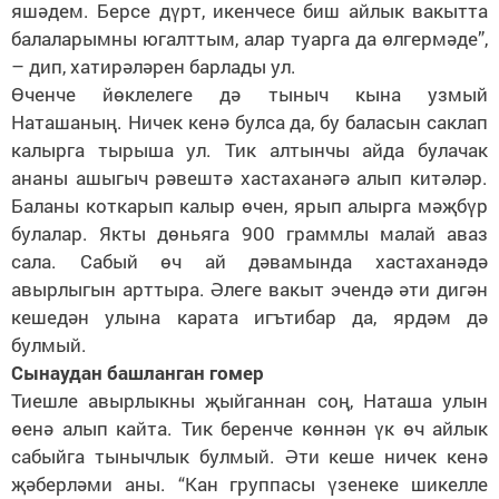
яшәдем. Берсе дүрт, икенчесе биш айлык вакытта
балаларымны югалттым, алар туарга да өлгермәде”,
– дип, хатирәләрен барлады ул.
Өченче йөклелеге дә тыныч кына узмый
Наташаның. Ничек кенә булса да, бу баласын саклап
калырга тырыша ул. Тик алтынчы айда булачак
ананы ашыгыч рәвештә хастаханәгә алып китәләр.
Баланы коткарып калыр өчен, ярып алырга мәҗбүр
булалар. Якты дөньяга 900 граммлы малай аваз
сала. Сабый өч ай дәвамында хастаханәдә
авырлыгын арттыра. Әлеге вакыт эчендә әти дигән
кешедән улына карата игътибар да, ярдәм дә
булмый.
Сынаудан башланган гомер
Тиешле авырлыкны җыйганнан соң, Наташа улын
өенә алып кайта. Тик беренче көннән үк өч айлык
сабыйга тынычлык булмый. Әти кеше ничек кенә
җәберләми аны. “Кан группасы үзенеке шикелле