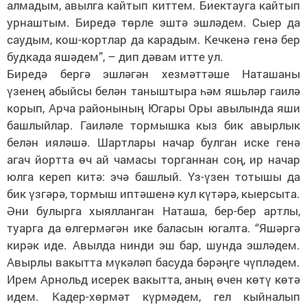
алмадым, авылга кайтып киттем. Биектауга кайтып
урнаштым. Биредә төрле эштә эшләдем. Сыер да
саудым, кош-кортлар да карадым. Кечкенә генә бер
будкада яшәдем”, – дип дәвам итте ул.
Биредә бергә эшләгән хезмәттәше Наташаны
үзенең абыйсы белән таныштыра һәм яшьләр гаилә
корып, Арча районының Югары Оры авылында яши
башлыйлар. Гаиләле тормышка кыз бик авырлык
белән ияләшә. Шартлары начар булган иске генә
агач йортта өч ай чамасы торганнан соң, ир начар
юлга кереп китә: эчә башлый. Үз-үзен тотышы да
бик үзгәрә, тормыш иптәшенә кул күтәрә, кыерсыта.
Әни булырга хыялланган Наташа, бер-бер артлы,
туарга да өлгермәгән ике баласын югалта. “Яшәргә
кирәк иде. Авылда нинди эш бар, шунда эшләдем.
Авырлы вакытта мүкәләп басуда бәрәңге чүпләдем.
Ирем Арнольд исерек вакытта, аның өчен көтү көтә
идем. Кадер-хөрмәт күрмәдем, гел кыйналып