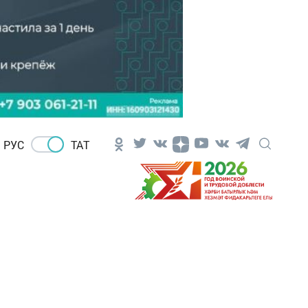
РУС
ТАТ