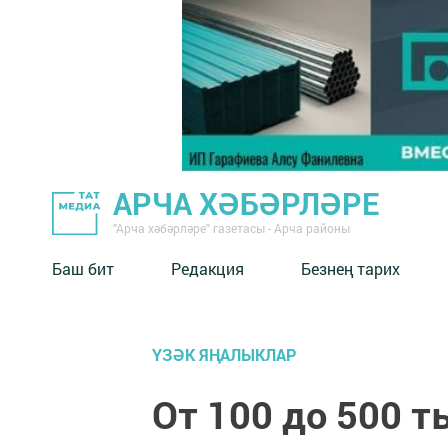
АРЧА ХӘБӘРЛӘРЕ
"Арча хәбәрләре" газетасы - Арча районы
Баш бит
Редакция
Безнең тарих
ҮЗӘК ЯҢАЛЫКЛАР
От 100 до 500 т