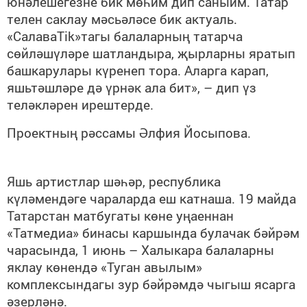
юнәлешегезне бик мөһим дип саныйм. Татар
телен саклау мәсьәләсе бик актуаль.
«СалаваTik»тагы балаларның татарча
сөйләшүләре шатландыра, җырларны яратып
башкарулары күренеп тора. Аларга карап,
яшьтәшләре дә үрнәк ала бит», – дип үз
теләкләрен ирештерде.
Проектның рәссамы Әлфия Йосыпова.
Яшь артистлар шәһәр, республика
күләмендәге чараларда еш катнаша. 19 майда
Татарстан матбугаты көне уңаеннан
«Татмедиа» бинасы каршында булачак бәйрәм
чарасында, 1 июнь – Халыкара балаларны
яклау көнендә «Туган авылым»
комплексындагы зур бәйрәмдә чыгыш ясарга
әзерләнә.