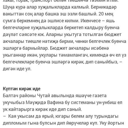
Шуңа күрә алар хуҗалыкларда калмый. Берникадәр
вакыттан соң алар башка эш эзли башлый. 20 мең
сумга беркемнең дә эшлисе килми. Икенчесе – яшь
белгечләрне хуҗалыкларда беркетеп калдыру буенча
дәүләт сәясәте юк. Аларны укытуга тотылган бюджет
акчалары тиешле нәтиҗә бирми, чөнки белгечлек буенча
эшләргә бармыйлар. Бюджет акчалары исәбенә
укыганнар икән, укулары тәмамлангач, кимендә өч ел үз
белгечлекләре буенча эшләргә кирәк, дип саныйбыз, –
дигән иде ул.
Күптән кирәк иде
Балтач районы Чутай авылында яшәүче газета
укучыбыз Мәүҗидә Вафина бу системаны ун-унбиш ел
ук кайтарырга кирәк иде дип саный.
– Кая укысам да ярый, югары белем алу турындагы
дипломым гына булсын дип йөрүчеләр күп. Уку йортын