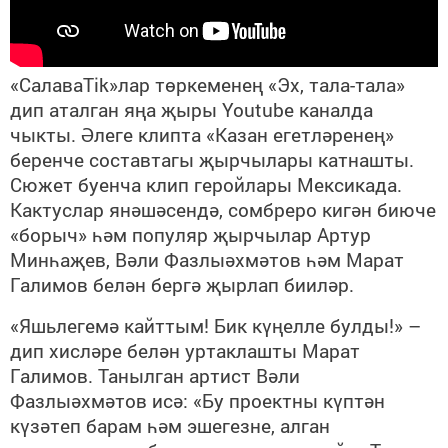
«СалаваTik»лар төркеменең «Эх, тала-тала»
дип аталган яңа җыры Youtube каналда
чыкты. Әлеге клипта «Казан егетләренең»
беренче составтагы җырчылары катнашты.
Сюжет буенча клип геройлары Мексикада.
Кактуслар янәшәсендә, сомбреро кигән биюче
«борыч» һәм популяр җырчылар Артур
Минһаҗев, Вәли Фазлыәхмәтов һәм Марат
Галимов белән бергә җырлап бииләр.
«Яшьлегемә кайттым! Бик күңелле булды!» –
дип хисләре белән уртаклашты Марат
Галимов. Танылган артист Вәли
Фазлыәхмәтов исә: «Бу проектны күптән
күзәтеп барам һәм эшегезне, алган