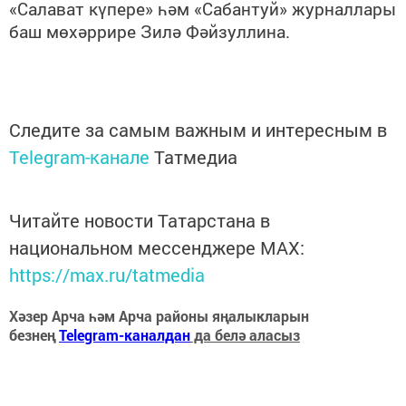
«Салават күпере» һәм «Сабантуй» журналлары
баш мөхәррире Зилә Фәйзуллина.
Следите за самым важным и интересным в
Telegram-канале
Татмедиа
Читайте новости Татарстана в
национальном мессенджере MАХ:
https://max.ru/tatmedia
Хәзер Арча һәм Арча районы яңалыкларын
безнең
Telegram-каналдан
да белә аласыз