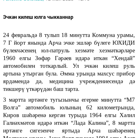
Эчкән килеш юлга чыкканнар
24 февральдә 8 тулып 18 минутта Коммуна урамы,
7 Г йорт янында Арча эчке эшләр бүлеге ЮХИДИ
бүлекчәсенең юл-патруль хезмәте хезмәткәрләре
1960 елгы Зөфәр Гәрәев идарә иткән “Хендай”
автомобилен тоткарлый. Ул эчкән килеш руль
артына утырган була. Әмма урында махсус прибор
ярдәмендә дә, медицина учреждениесендә дә
тикшерү үткәрүдән баш тарта.
3 мартта иртәнге тугызынчы егерме минутта “М7
Волга” автомобиль юлының 62 километрында,
Киров шәһәренә кергән турыда 1964 елгы Хәлил
Галиәхмәтов идарә иткән “Лада Калина”, 8 мартта
иртәнге сигезенче яртыда Арча шәһәренең