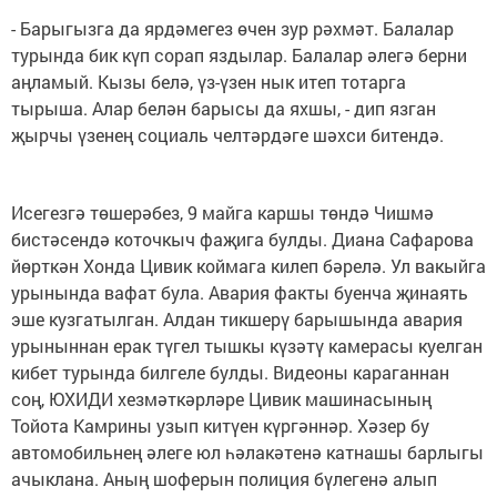
- Барыгызга да ярдәмегез өчен зур рәхмәт. Балалар
турында бик күп сорап яздылар. Балалар әлегә берни
аңламый. Кызы белә, үз-үзен нык итеп тотарга
тырыша. Алар белән барысы да яхшы, - дип язган
җырчы үзенең социаль челтәрдәге шәхси битендә.
Исегезгә төшерәбез, 9 майга каршы төндә Чишмә
бистәсендә коточкыч фаҗига булды. Диана Сафарова
йөрткән Хонда Цивик коймага килеп бәрелә. Ул вакыйга
урынында вафат була. Авария факты буенча җинаять
эше кузгатылган. Алдан тикшерү барышында авария
урыныннан ерак түгел тышкы күзәтү камерасы куелган
кибет турында билгеле булды. Видеоны караганнан
соң, ЮХИДИ хезмәткәрләре Цивик машинасының
Тойота Камрины узып китүен күргәннәр. Хәзер бу
автомобильнең әлеге юл һәлакәтенә катнашы барлыгы
ачыклана. Аның шоферын полиция бүлегенә алып