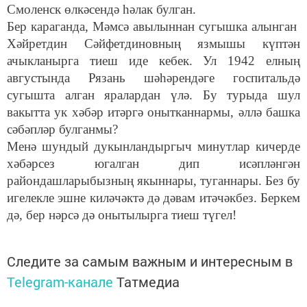
Смоленск өлкәсендә һәлак булган.
Бер караганда, Мәмсә авылыннан сугышка алынган
Хәйретдин Сәйфетдиновның язмышы күптән
ачыкланырга тиеш иде кебек. Ул 1942 елның
августында Рязань шәһәрендәге госпитальдә
сугышта алган яралардан үлә. Бу турыда шул
вакытта ук хәбәр итәргә онытканнармы, әллә башка
сәбәпләр булганмы?
Менә шундый дукынландыргыч минутлар кичерде
хәбәрсез югалган дип исәпләнгән
райондашларыбызның якыннары, туганнары. Без бу
игелекле эшне киләчәктә дә дәвам итәчәкбез. Беркем
дә, бер нәрсә дә онытылырга тиеш түгел!
Следите за самым важным и интересным в
Telegram-канале
Татмедиа