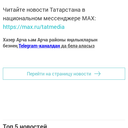
Читайте новости Татарстана в
национальном мессенджере MАХ:
https://max.ru/tatmedia
Хәзер Арча һәм Арча районы яңалыкларын
безнең
Telegram-каналдан
да белә аласыз
Перейти на страницу новости
Топ 5 новостей