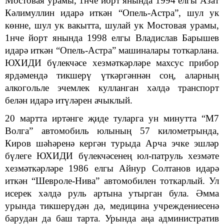
Мостовая урамы, 1нче йорт янында 1994 елгы Азат
Кәлимуллин идарә иткән “Опель-Астра”, шул ук
көнне, шул ук вакытта, шулай ук Мостовая урамы,
1нче йорт янында 1998 елгы Владислав Барышев
идарә иткән “Опель-Астра” машиналары тоткарлана.
ЮХИДИ бүлекчәсе хезмәткәрләре махсус прибор
ярдәмендә тикшерү үткәргәннән соң, аларның
алкогольле эчемлек кулланган хәлдә транспорт
белән идарә итүләрен ачыклый.
20 мартта иртәнге җиде туларга ун минутта “М7
Волга” автомобиль юлының 57 километрында,
Киров шәһәренә кергән турыда Арча эчке эшләр
бүлеге ЮХИДИ бүлекчәсенең юл-патруль хезмәте
хезмәткәрләре 1986 елгы Айнур Солтанов идарә
иткән “Шевроле-Нива” автомобилен тоткарлый. Ул
исерек хәлдә руль артына утырган була. Әмма
урында тикшерүдән дә, медицина учреждениесенә
барудан да баш тарта. Урында аңа административ