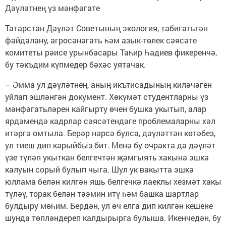
Дәүләтнең үз мәнфәгате
Татарстан Дәүләт Советының экология, табигатьтән
файдалану, агросәнәгать һәм азык-төлек сәясәте
комитеты рәисе урынбасары Таһир Һадиев фикеренчә,
бу тәкъдим күпмедер бәхәс уятачак.
– Әмма ул дәүләтнең, аның икътисадының киләчәген
уйлап эшләнгән документ. Хөкүмәт студентларны үз
мәнфәгатьләрен кайгырту өчен бушка укытып, алар
ярдәмендә кадрлар сәясәтендәге проблемаларны хәл
итәргә омтыла. Берәр нәрсә булса, дәүләттән көтәбез,
ул тиеш дип карыйбыз бит. Менә бу очракта да дәүләт
үзе түләп укыткан белгечтән җәмгыять хакына эшкә
калуын сорый булып чыга. Шул ук вакытта эшкә
юллама белән килгән яшь белгечкә лаеклы хезмәт хакы
түләү, торак белән тәэмин итү һәм башка шартлар
булдыру мөһим. Бердән, ул өч елга дип килгән кешене
шунда төпләндереп калдырырга булыша. Икенчедән, бу