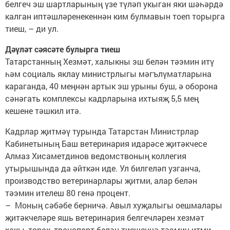
белгеч эш шартларының үзе түләп укыган яки шәһәрдә
калган иптәшләренекеннән ким булмавын тоеп торырга
тиеш, – ди ул.
Дәүләт сәясәте булырга тиеш
Татарстанның Хезмәт, халыкны эш белән тәэмин итү
һәм социаль яклау министрлыгы мәгълүматларына
караганда, 40 меңнән артык эш урыны буш, ә оборона
сәнәгать комплексы кадрларына ихтыяҗ 5,5 мең
кешене тәшкил итә.
Кадрлар җитмәү турында Татарстан Министрлар
Кабинетының Баш ветеринария идарәсе җитәкчесе
Алмаз Хисаметдинов ведомствоның коллегия
утырышында да әйткән иде. Ул билгеләп узганча,
производство ветеринарлары җитми, алар белән
тәэмин ителеш 80 генә процент.
– Моның сәбәбе берничә. Авыл хуҗалыгы оешмалары
җитәкчеләре яшь ветеринария белгечләрен хезмәт
хакы, торак, транспорт белән тиешенчә тәэмин итми.