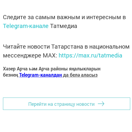
Следите за самым важным и интересным в
Telegram-канале
Татмедиа
Читайте новости Татарстана в национальном
мессенджере MАХ:
https://max.ru/tatmedia
Хәзер Арча һәм Арча районы яңалыкларын
безнең
Telegram-каналдан
да белә аласыз
Перейти на страницу новости