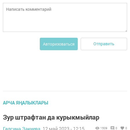
Отправить
Авторизоваться
АРЧА ЯҢАЛЫКЛАРЫ
Зур штрафтан да курыкмыйлар
Гөлсинә Зәкиева,
12 май 2023 - 12:15
1509
0
0