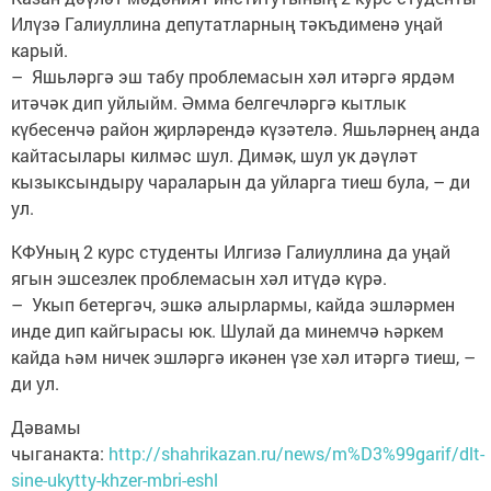
Илүзә Галиуллина депутатларның тәкъдименә уңай
карый.
– Яшьләргә эш табу проблемасын хәл итәргә ярдәм
итәчәк дип уйлыйм. Әмма белгечләргә кытлык
күбесенчә район җирләрендә күзәтелә. Яшьләрнең анда
кайтасылары килмәс шул. Димәк, шул ук дәүләт
кызыксындыру чараларын да уйларга тиеш була, – ди
ул.
КФУның 2 курс студенты Илгизә Галиуллина да уңай
ягын эшсезлек проблемасын хәл итүдә күрә.
– Укып бетергәч, эшкә алырлармы, кайда эшләрмен
инде дип кайгырасы юк. Шулай да минемчә һәркем
кайда һәм ничек эшләргә икәнен үзе хәл итәргә тиеш, –
ди ул.
Дәвамы
чыганакта:
http://shahrikazan.ru/news/m%D3%99garif/dlt-
sine-ukytty-khzer-mbri-eshl