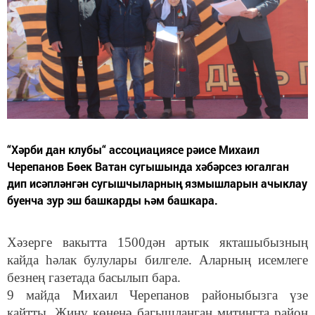
“Хәрби дан клубы“ ассоциациясе рәисе Михаил
Черепанов Бөек Ватан сугышында хәбәрсез югалган
дип исәпләнгән сугышчыларның язмышларын ачыклау
буенча зур эш башкарды һәм башкара.
Хәзерге вакытта 1500дән артык якташыбызның
кайда һәлак булулары билгеле. Аларның исемлеге
безнең газетада басылып бара.
9 майда Михаил Черепанов районыбызга үзе
кайтты. Җиңү көненә багышланган митингта район