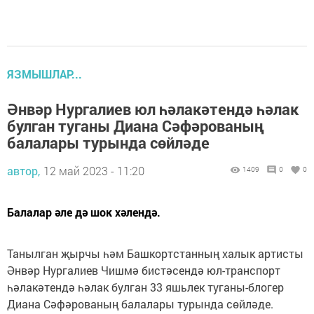
ЯЗМЫШЛАР...
Әнвәр Нургалиев юл һәлакәтендә һәлак
булган туганы Диана Сәфәрованың
балалары турында сөйләде
автор,
12 май 2023 - 11:20
1409
0
0
Балалар әле дә шок хәлендә.
Танылган җырчы һәм Башкортстанның халык артисты
Әнвәр Нургалиев Чишмә бистәсендә юл-транспорт
һәлакәтендә һәлак булган 33 яшьлек туганы-блогер
Диана Сәфәрованың балалары турында сөйләде.