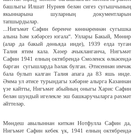
башлыгы Илшат Нуриев белән сигез сугышчының
якыннарына шуларның документларын
тапшырдылар.
...Нигъмәт Сафин беренче көннәреннән сугышка
алына һәм хәбәрсез югала“. Уллары Бакый, Мөнир
(алар да бакый дөньяда инде), 1939 елда туган
Талия ятим кала. Хәзер ачыкланганча, Нигъмәт
Сафин 1941 елның октябрендә Смоленск өлкәсендә
барган сугышларда һәлак булган. Әтисеннән имчәк
бала булып калган Талия апага да 83 яшь инде.
Әмма ул әтисе турындагы хәбәрне алырга Казаннан
үзе кайтты, Нигъмәт абыйның оныгы Харис Сафин
белән шундый игелекле эш башкаручыларга рәхмәт
әйттеләр.
Мөндеш авылыннан киткән Нотфулла Сафин да,
Нигъмәт Сафин кебек үк, 1941 елның октябрендә