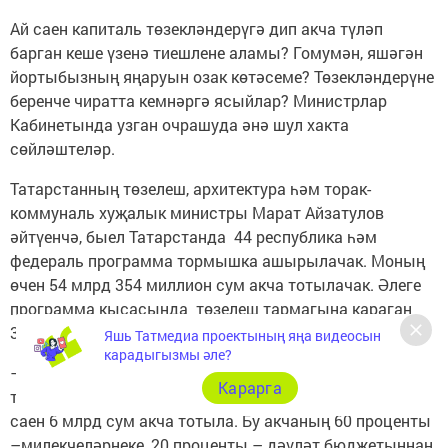
Ай саен капиталь төзекләндерүгә дип акча түләп
барган кеше үзенә тиешлене аламы? Гомумән, яшәгән
йортыбызның яңаруын озак көтәсеме? Төзекләндерүне
беренче чиратта кемнәргә ясыйлар? Министрлар
Кабинетында узган очрашуда әнә шул хакта
сөйләштеләр.
Татарстанның төзелеш, архитектура һәм торак-
коммуналь хуҗалык министры Марат Айзатулов
әйтүенчә, быел Татарстанда 44 республика һәм
федераль программа тормышка ашырылачак. Моның
өчен 54 млрд 354 миллион сум акча тотылачак. Әлеге
программа кысасында төзелеш тармагына караган
3495 объект та бар.
Яшь Татмедиа проектының яңа видеосын
карадыгызмы әле?
– Быел Татарстанда 751 күпфатирлы йорт капиталь
Карарга
төзекләндереләчәк. Капиталь төзекләндерү өчен ел
саен 6 млрд сум акча тотыла. Бу акчаның 60 проценты
–милекчеләрнеке, 20 проценты – дәүләт бюджетыннан,