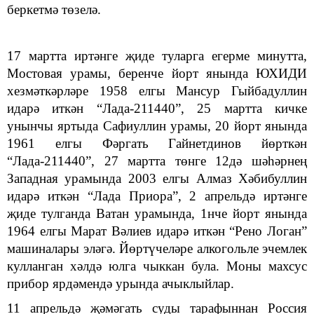
беркетмә төзелә.
17 мартта иртәнге җиде туларга егерме минутта,
Мостовая урамы, беренче йорт янында ЮХИДИ
хезмәткәрләре 1958 елгы Мансур Гыйбадуллин
идарә иткән “Лада-211440”, 25 мартта кичке
унынчы яртыда Сафиуллин урамы, 20 йорт янында
1961 елгы Фәргать Гайнетдинов йөрткән
“Лада-211440”, 27 мартта төнге 12дә шәһәрнең
Западная урамында 2003 елгы Алмаз Хәбибуллин
идарә иткән “Лада Приора”, 2 апрельдә иртәнге
җиде тулганда Ватан урамында, 1нче йорт янында
1964 елгы Марат Вәлиев идарә иткән “Рено Логан”
машиналары эләгә. Йөртүчеләре алкогольле эчемлек
кулланган хәлдә юлга чыккан була. Моны махсус
прибор ярдәмендә урында ачыклыйлар.
11 апрельдә җәмәгать суды тарафыннан Россия