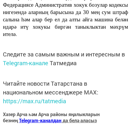
Федерациясе Административ хокук бозулар кодексы
нигезендә аларның барысына да 30 мең сум штраф
салына һәм алар бер ел да алты айга машина белән
идарә итү хокукы биргән таныклыктан мәхрүм
ителә.
Следите за самым важным и интересным в
Telegram-канале
Татмедиа
Читайте новости Татарстана в
национальном мессенджере MАХ:
https://max.ru/tatmedia
Хәзер Арча һәм Арча районы яңалыкларын
безнең
Telegram-каналдан
да белә аласыз