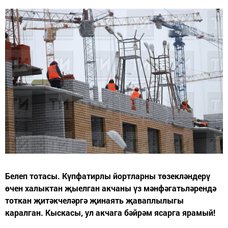
Белеп тотасы. Күпфатирлы йортларны төзекләндерү
өчен халыктан җыелган акчаны үз мәнфәгатьләрендә
тоткан җитәкчеләргә җинаять җаваплылыгы
каралган. Кыскасы, ул акчага бәйрәм ясарга ярамый!