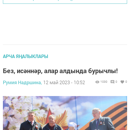
АРЧА ЯҢАЛЫКЛАРЫ
Без, исәннәр, алар алдында бурычлы!
Румия Надршина,
12 май 2023 - 10:52
1030
0
0