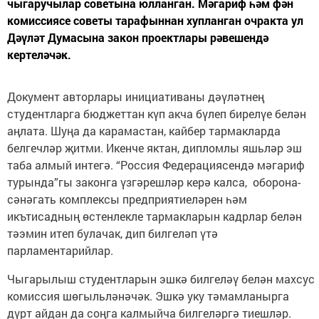
чыгаручылар советына юлланган. Мәгариф һәм фән
комиссиясе советы тарафыннан хупланган очракта ул
Дәүләт Думасына закон проектлары рәвешендә
кертеләчәк.
Документ авторлары инициативаны дәүләтнең
студентларга бюджеттан күп акча бүлеп бирелүе белән
аңлата. Шуңа да карамастан, кайбер тармакларда
белгечләр җитми. Икенче яктан, дипломлы яшьләр эш
таба алмый интегә. “Россия Федерациясендә мәгариф
турында”гы законга үзгәрешләр керә калса, оборона-
сәнәгать комплексы предприятиеләрен һәм
икътисадның өстенлекле тармакларын кадрлар белән
тәэмин итеп булачак, дип билгеләп үтә
парламентарийлар.
Чыгарылыш студентларын эшкә билгеләү белән махсус
комиссия шөгыльләнәчәк. Эшкә уку тәмамланырга
дүрт айдан да соңга калмыйча билгеләргә тиешләр.