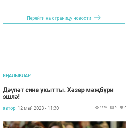
Перейти на страницу новости
ЯҢАЛЫКЛАР
Дәүләт сине укытты. Хәзер мәҗбүри
эшлә!
автор,
12 май 2023 - 11:30
1126
0
0