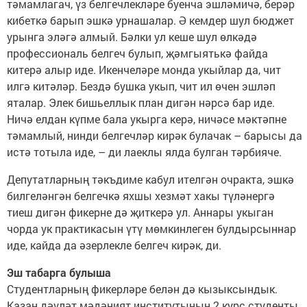
тәмамлагач, үз белгечлекләре буенча эшләмичә, берәр
кибеткә барып эшкә урнашалар. Ә кемдер шул бюджет
урынга эләгә алмый. Бәлки ул кеше шул өлкәдә
профессиональ белгеч булып, җәмгыятькә файда
китерә алыр иде. Икенчеләре монда укыйлар да, чит
илгә китәләр. Бездә бушка укып, чит ил өчен эшләп
яталар. Элек бишьеллык план дигән нәрсә бар иде.
Ничә елдан күпме бала укырга керә, ничәсе мәктәпне
тәмамлый, нинди белгечләр кирәк булачак – барысы да
истә тотыла иде, – ди лаеклы ялда булган тәрбияче.
Депутатларның тәкъдиме кабул ителгән очракта, эшкә
билгеләнгән белгечкә яхшы хезмәт хакы түләнергә
тиеш дигән фикерне дә җиткерә ул. Аннары укыган
чорда ук практикасын үтү мөмкинлеген булдырсыннар
иде, кайда да әзерлекле белгеч кирәк, ди.
Эш табарга булыша
Студентларның фикерләре белән дә кызыксындык.
Казан дәүләт мәдәният институтының 2 курс студенты