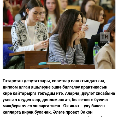
Татарстан депутатлары, советлар вакытындагыча,
диплом алган яшьләрне эшкә билгеләү практикасын
кире кайтарырга тәкъдим итә. Аларча, дәүләт хисабына
укыган студентлар, диплом алгач, белгечлеге буенча
мәҗбүри өч ел эшләргә тиеш. Юк икән – уку бәясен
капларга кирәк булачак. Әлеге проект Закон