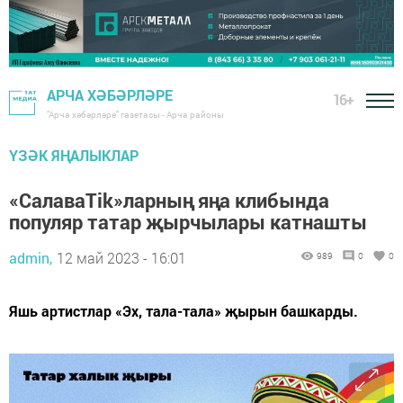
АРЧА ХӘБӘРЛӘРЕ
16+
"Арча хәбәрләре" газетасы - Арча районы
ҮЗӘК ЯҢАЛЫКЛАР
«СалаваTik»ларның яңа клибында
популяр татар җырчылары катнашты
admin,
12 май 2023 - 16:01
989
0
0
Яшь артистлар «Эх, тала-тала» җырын башкарды.