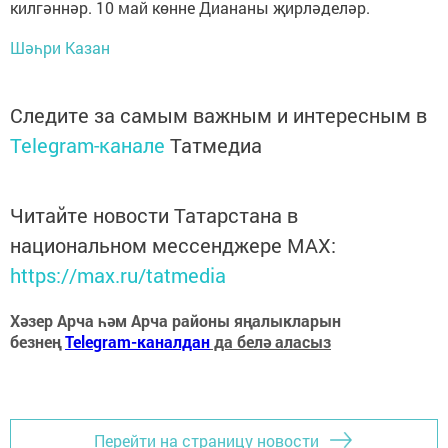
килгәннәр. 10 май көнне Диананы җирләделәр.
Шәһри Казан
Следите за самым важным и интересным в
Telegram-канале
Татмедиа
Читайте новости Татарстана в
национальном мессенджере MАХ:
https://max.ru/tatmedia
Хәзер Арча һәм Арча районы яңалыкларын
безнең
Telegram-каналдан
да белә аласыз
Перейти на страницу новости