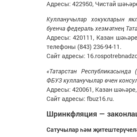
Адресы: 422950, Чистай шәһәре,
Кулланучылар хокукларын як
буенча федераль хезмәтнең Тата
Адресы: 420111, Казан шәһәре
телефоны (843) 236-94-11.
Сайт адресы: 16.rospotrebnadzo
«Татарстан Республикасында (
ФБУЗ кулланучылар өчен консул
Адресы: 420061, Казан шәһәре, С
Сайт адресы: fbuz16.ru.
Шринкфляция — законла
Сатучылар һәм җитештерүчел