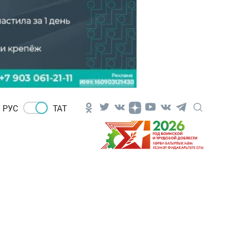
РУС
ТАТ