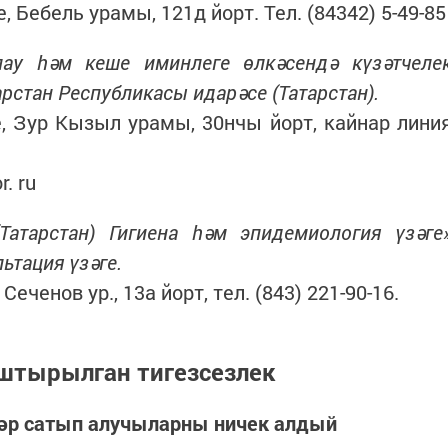
 Бебель урамы, 121д йорт. Тел. (84342) 5-49-85
лау һәм кеше иминлеге өлкәсендә күзәтчеле
рстан Республикасы идарәсе (Татарстан).
, Зур Кызыл урамы, 30нчы йорт, кайнар лини
r. ru
Татарстан) Гигиена һәм эпидемиология үзәге
ьтация үзәге.
еченов ур., 13а йорт, тел. (843) 221-90-16.
штырылган тигезсезлек
әр сатып алучыларны ничек алдый