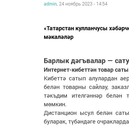
admin,
24 ноябрь 2023 - 14:54
«Татарстан кулланчусы хәбәр
мәкаләләр
Барлык дәгъвалар — сату
Интернет-кибеттән товар саты
Кибеттә сатып алулардан ае
белән товарны сайлау, заказ
тәкъдим ителгәннәр белән т
мөмкин.
Дистанцион ысул белән саты
буларак, түбәндәге очракларда