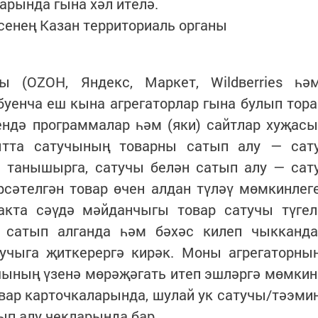
арында гына хәл ителә.
сенең Казан территориаль органы
ы (ОZОН, Яндекс, Маркет, Wildвerries һә
уенча еш кына агрегаторлар гына булып тора
ендә программалар һәм (яки) сайтлар хуҗасы
ытта сатучының товарны сатып алу — сат
н танышырга, сатучы белән сатып алу — сат
рсәтелгән товар өчен алдан түләү мөмкинлег
акта сәүдә мәйданчыгы товар сатучы түгел
 сатып алганда һәм бәхәс килеп чыкканда
тучыга җиткерергә кирәк. Моны агрегаторны
чының үзенә мөрәҗәгать итеп эшләргә мөмкин
вар карточкаларында, шулай ук сатучы/тәэми
ып алу чекларында бар.