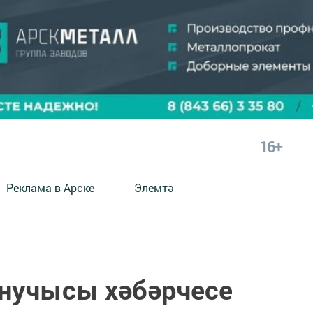
16+
Реклама в Арске
Элемтә
анучысы хәбәрчесе