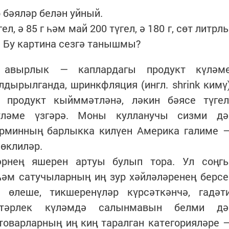
 бәяләр белән уйный.
 ә 85 г һәм май 200 түгел, ә 180 г, сөт литрл
л. Бу картина сезгә танышмы?
 авырлык — каплардагы продукт күләм
лдырылганда, шринкфляция (ингл. shrink кимү
 продукт кыйммәтләнә, ләкин бәясе түгел
ләме үзгәрә. Моны кулланучы сизми дә
ерминның барлыкка килүен Америка галиме 
йөклиләр.
әрнең яшерен артуы булып тора. Ул соңг
әм сатучыларның иң зур хәйләләренең берсе
 өлеше, тикшеренүләр күрсәткәнчә, гадәт
итәрлек күләмдә салынмавын белми дә
товарларның иң киң таралган категорияләре 