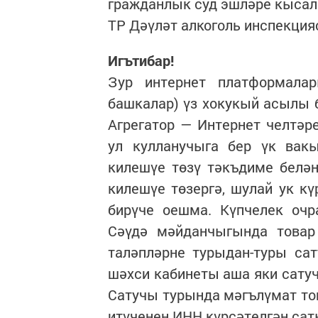
гражданлык суд эшләре кысал
ТР Дәүләт алкоголь инспекция
Игътибар!
Зур интернет платформалар
башкалар) үз хокукый асылы б
Агрегатор — Интернет челтәр
ул кулланучыга бер үк вак
килешүе төзү тәкъдиме белә
килешүе төзергә, шулай ук кү
бирүче оешма. Күпчелек очр
Сәүдә мәйданчыгында товар
таләпләрне турыдан-туры са
шәхси кабинеты аша яки сату
Сатучы турында мәгълүмат то
итүченең ИНН күрсәтелгән сат