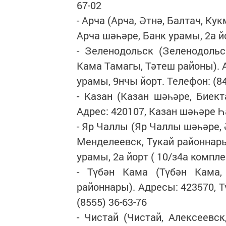
67-02
- Арча (Арча, Әтнә, Балтач, Ку
Арча шәһәре, Банк урамы, 2а йо
- Зеленодольск (Зеленодольс
Кама Тамагы, Тәтеш районы). 
урамы, 9нчы йорт. Телефон: (84
- Казан (Казан шәһәре, Биект
Адрес: 420107, Казан шәһәре Һа
- Яр Чаллы (Яр Чаллы шәһәре,
Менделеевск, Тукай районнары
урамы, 2а йорт ( 10/з4а компле
- Түбән Кама (Түбән Кама,
районнары). Адресы: 423570, Т
(8555) 36-63-76
- Чистай (Чистай, Алексеевск