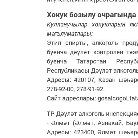
Хокук бозылу очрагында
Кулланучылар хокукларын якл
мәгълүматлары:
Этил спирты, алкоголь про
буенча дәүләт контролен тә
буенча Татарстан Респуб
Республикасы Дәүләт алкоголь
Адресы: 420107, Казан шәһәре
278-92-00, 278-91-92.
Сайт адреслары: gosalcogoLtatar.
ТР Дәүләт алкоголь инспекция
- Әлмәт (Әлмәт, Азнакай, Бау
Адресы: 423400, Әлмәт шәһәре