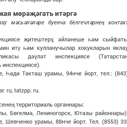
 кая мөрәҗәгать итәргә
ау мәсьәләләре буенча белгечләрнең контак
дукциясе җитештерү, әйләнеше һәм сыйфат
эмин итү һәм кулланучылар хокукларын якла
ликасы дәүләт инспекциясе (Татарста
 инспекциясе).
, Һади Такташ урамы, 94нче йорт, тел.: (843
 ru, tatzpp. ru.
сенең территориаль органнары:
лы, Бөгелмә, Лениногорск, Ютазы районнары)
, Шевченко урамы, 88нче йорт. Тел. (8553) 33