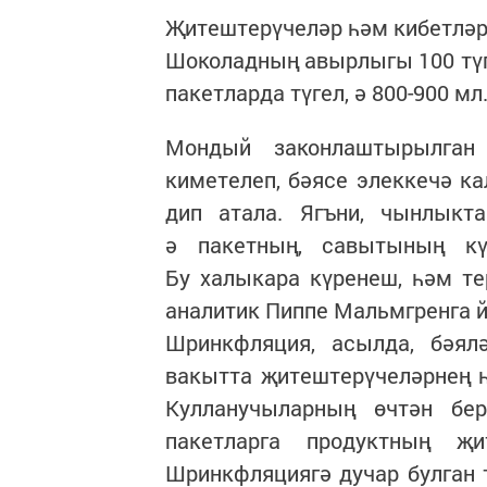
Җитештерүчеләр һәм кибетләр
Шоколадның авырлыгы 100 түгел,
пакетларда түгел, ә 800-900 м
Мондый законлаштырылган
киметелеп, бәясе элеккечә ка
дип атала. Ягъни, чынлыкта
ә пакетның, савытының кү
Бу халыкара күренеш, һәм т
аналитик Пиппе Мальмгренга 
Шринкфляция, асылда, бәял
вакытта җитештерүчеләрнең һ
Кулланучыларның өчтән бер
пакетларга продуктның җ
Шринкфляциягә дучар булган 