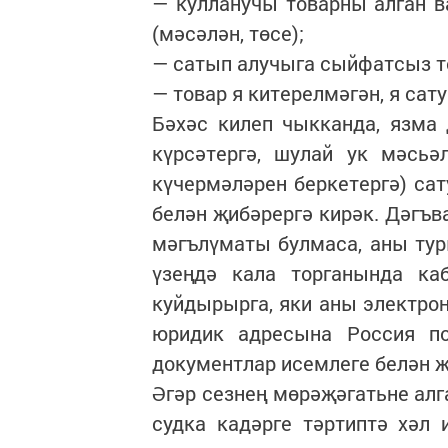
— кулланучы товарны алган 
(мәсәлән, төсе);
— сатып алучыга сыйфатсыз т
— товар я китерелмәгән, я сат
Бәхәс килеп чыкканда, язма 
күрсәтергә, шулай ук мәсь
күчермәләрен беркетергә) са
белән җибәрергә кирәк. Дәг
мәгълүматы булмаса, аны тур
үзеңдә кала торганында каб
куйдырырга, яки аны электрон
юридик адресына Россия по
документлар исемлеге белән җ
Әгәр сезнең мөрәҗәгатьне алг
судка кадәрге тәртиптә хәл