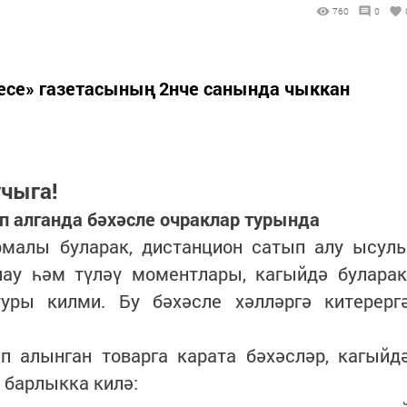
760
0
чесе» газетасының 2нче санында чыккан
чыга!
п алганда бәхәсле очраклар турында
рмалы буларак, дистанцион сатып алу ысул
лау һәм түләү моментлары, кагыйдә буларак
уры килми. Бу бәхәсле хәлләргә китерерг
п алынган товарга карата бәхәсләр, кагыйд
 барлыкка килә: