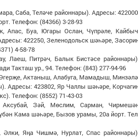
кмара, Саба, Теләче районнары). Адресы: 422000
рт. Телефон: (84366) 3-28-93
к, Апас, Буа, Югары Ослан, Чүпрәле, Кайбыч
Адресы: 422250, Зеленодольск шәһәре, Засори
371) 4-58-78
ау, Лаеш, Питрәч, Балык Бистәсе районнары)
ди Такташ ур., 94. Телефон: (843) 277-94-96
 Әгерҗе, Актаныш, Алабуга, Мамадыш, Минзәлә
). Адресы: 423802, Яр Чаллы шәһәре, Корчаги
кс). Телефон: (8552) 71-43-03
 Аксубай, Зәй, Мөслим, Сарман, Чирмешә
үбән Кама шәһәре, Бызов урамы, 20а йорт. Тел
, Әлки, Яңа Чишмә, Нурлат, Спас районнары)