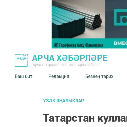
АРЧА ХӘБӘРЛӘРЕ
"Арча хәбәрләре" газетасы - Арча районы
Баш бит
Редакция
Безнең тарих
ҮЗӘК ЯҢАЛЫКЛАР
Татарстан кулл