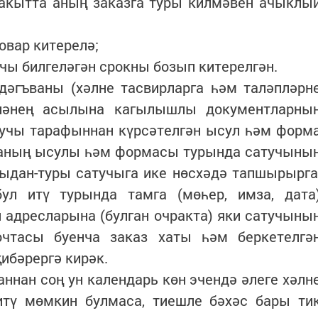
вакытта аның заказга туры килмәвен ачыклы
овар китерелә;
учы билгеләгән срокны бозып китерелгән.
дәгъваны (хәлне тасвирларга һәм таләпләрн
әләнең асылына кагылышлы документларны
тучы тарафыннан күрсәтелгән ысул һәм форм
ъваның ысулы һәм формасы турында сатучыны
ыдан-туры сатучыга ике нөсхәдә тапшырырга
ул итү турында тамга (мөһер, имза, дата
 адресларына (булган очракта) яки сатучыны
чтасы буенча заказ хаты һәм беркетелгә
ибәрергә кирәк.
аннан соң ун календарь көн эчендә әлеге хәлн
 итү мөмкин булмаса, тиешле бәхәс бары ти