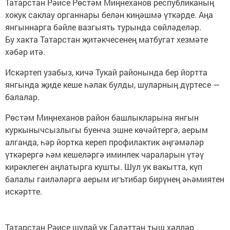
Татарстан Рәисе Рөстәм Миңнеханов республиканың
хокук саклау органнары белән киңәшмә үткәрде. Аңа
янгыннарга бәйле вазгыять турында сөйләделәр.
Бу хакта Татарстан җитәкчесенең матбугат хезмәте
хәбәр итә.
Искәртеп узабыз, кичә Тукай районында бер йортта
янгында җиде кеше һәлак булды, шуларның дүртесе —
балалар.
Рөстәм Миңнеханов район башлыкларына янгын
куркынычсызлыгы буенча эшне көчәйтергә, аерым
алганда, һәр йортка кереп профилактик әңгәмәләр
үткәрергә һәм кешеләргә иминлек чараларын үтәү
кирәклеген аңлатырга кушты. Шул ук вакытта, күп
балалы гаиләләргә аерым игътибар бирүнең әһәмиятен
искәртте.
Татарстан Рәисе шулай ук Гадәттән тыш хәлләр