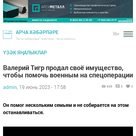
АРЧА ХӘБӘРЛӘРЕ
16+
"Арча хәбәрләре" газетасы - Арча районы
ҮЗӘК ЯҢАЛЫКЛАР
Валерий Тигр продал своё имущество,
чтобы помочь военным на спецоперации
admin,
19 июнь 2023 - 17:58
836
0
0
Он помог нескольким семьям и не собирается на этом
останавливаться.