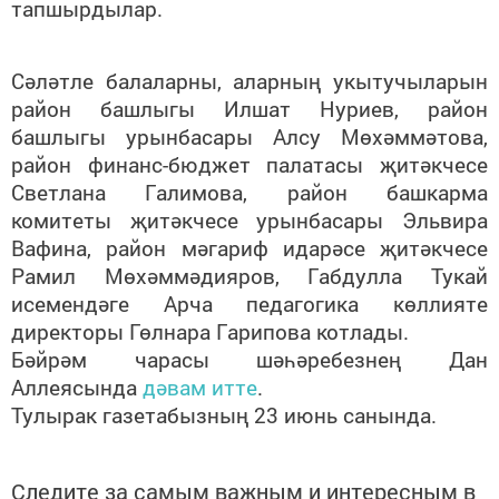
тапшырдылар.
Сәләтле балаларны, аларның укытучыларын
район башлыгы Илшат Нуриев, район
башлыгы урынбасары Алсу Мөхәммәтова,
район финанс-бюджет палатасы җитәкчесе
Светлана Галимова, район башкарма
комитеты җитәкчесе урынбасары Эльвира
Вафина, район мәгариф идарәсе җитәкчесе
Рамил Мөхәммәдияров, Габдулла Тукай
исемендәге Арча педагогика көллияте
директоры Гөлнара Гарипова котлады.
Бәйрәм чарасы шәһәребезнең Дан
Аллеясында
дәвам итте
.
Тулырак газетабызның 23 июнь санында.
Следите за самым важным и интересным в