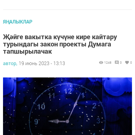
ЯҢАЛЫКЛАР
Җәйге вакытка күчүне кире кайтару
турындагы закон проекты Думага
тапшырылачак
автор,
19 июнь 2023 - 13:13
1248
0
0