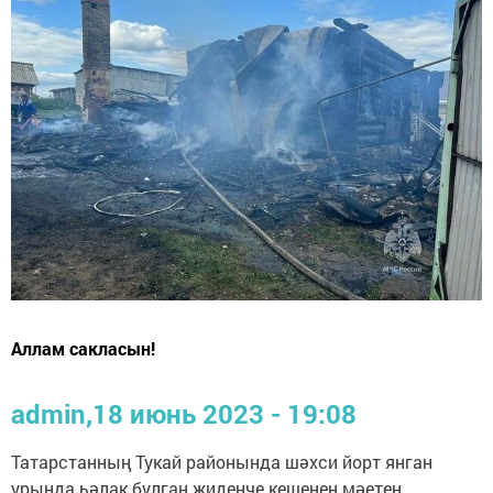
Аллам сакласын!
admin,
18 июнь 2023 - 19:08
Татарстанның Тукай районында шәхси йорт янган
урында һәлак булган җиденче кешенең мәетен