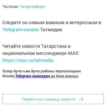
Чыганак:
Татар-информ
Следите за самым важным и интересным в
Telegram-канале
Татмедиа
Читайте новости Татарстана в
национальном мессенджере MАХ:
https://max.ru/tatmedia
Хәзер Арча һәм Арча районы яңалыкларын
безнең
Telegram-каналдан
да белә аласыз
Перейти на страницу новости