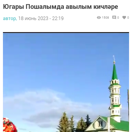
Югары Пошалымда авылым кичләре
автор,
18 июнь 2023 - 22:19
1508
0
0