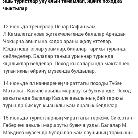
Яшь туристлар уку елын тәмамлап, җәйге походка
чыктылар
13 июньдә тренерлар Ленар Сафин һәм
Л.Камалетдинова җитәкчелегендә балалар Арчадан
Чокырча авылына кадәр араны җәяү үттеләр.
Юлда педагоглар урамнар, биналар тарихы турында
сөйләделәр. Балалар таныш урыннар турында
яңалыклар белделәр. Поход кысаларында мәктәпнең
туган якны өйрәнү музеенда булдылар.
14 июньдә ял көннәренең чираттагы походы Түбән
Мәтәскә - Казиле авылы маршруты буенча иде. Поход
вакытында балалар Казиле авылының бай тарихы
турында бик күп кызыклы һәм яңалык белделәр.
15 июньдә туристларның чираттагы төркеме Сикертән -
Гөберчәк авылы маршруты буенча узды. Балалар М.
Мәһдиев музеенда булдылар һәм язучының тормышы