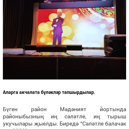
Аларга акчалата бүләкләр тапшырдылар.
Бүген район Мәдәният йортында
районыбызның иң сәләтле, иң тырыш
укучылары җыелды. Биредә “Сәләтле балачак