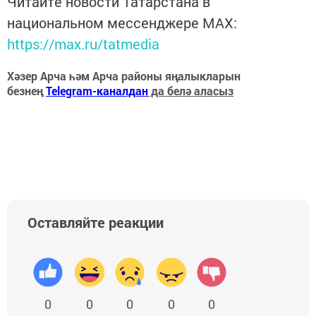
Читайте новости Татарстана в
национальном мессенджере MАХ:
https://max.ru/tatmedia
Хәзер Арча һәм Арча районы яңалыкларын
безнең
Telegram-каналдан
да белә аласыз
Оставляйте реакции
0
0
0
0
0