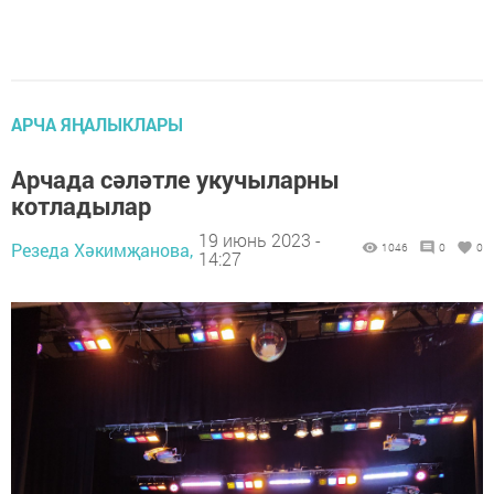
АРЧА ЯҢАЛЫКЛАРЫ
Арчада сәләтле укучыларны
котладылар
19 июнь 2023 -
Резеда Хәкимҗанова,
1046
0
0
14:27