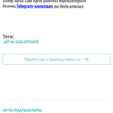
Хәзер Арча һәм Арча районы яңалыкларын
безнең
Telegram-каналдан
да белә аласыз
Теги:
АРЧА ХӘБӘРЛӘРЕ
Перейти на страницу новости
АРЧА ЯҢАЛЫКЛАРЫ