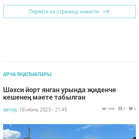
Перейти на страницу новости
АРЧА ЯҢАЛЫКЛАРЫ
Шәхси йорт янган урында җиденче
кешенең мәете табылган
автор,
18 июнь 2023 - 21:45
1958
0
0