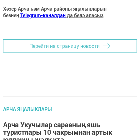
Хәзер Арча һәм Арча районы яңалыкларын
безнең
Telegram-каналдан
да белә аласыз
Перейти на страницу новости
АРЧА ЯҢАЛЫКЛАРЫ
Арча Укучылар сараеның яшь
туристлары 10 чакрымнан артык
юлларны җәяү үтә