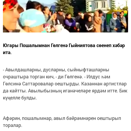
Югары Пошалымнан Гөлгенә Гыйниятова сөенеп хәбәр
итә.
- Авылдашларны, дусларны, сыйныфташларны
очраштыра торган кич, - ди Гөлгенә. - Илдус һәм
Гөлсинә Саттаровалар оештырды. Казаннан артистлар
да кайтты. Авылыбызның иганәчеләре ярдәм итте. Бик
күңелле булды.
Афәрин, пошалымнар, авыл бәйрәмнәрен оештырып
торалар.