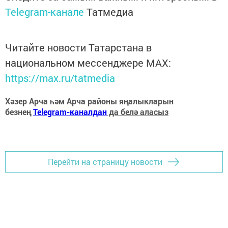
Telegram-канале
Татмедиа
Читайте новости Татарстана в
национальном мессенджере MАХ:
https://max.ru/tatmedia
Хәзер Арча һәм Арча районы яңалыкларын
безнең
Telegram-каналдан
да белә аласыз
Перейти на страницу новости