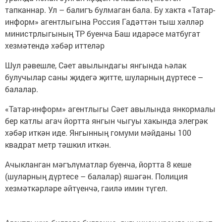
тапканнар. Ул – балигъ булмаган бала. Бу хакта «Татар-
информ» агентлыгына Россия Гадәттән тыш хәлләр
министрлыгының ТР буенча Баш идарәсе матбугат
хезмәтендә хәбәр иттеләр
Шул рәвешле, Сәет авылындагы янгында һәлак
булучылар саны җидегә җитте, шуларның дүртесе –
балалар.
«Татар-информ» агентлыгы Сәет авылында янкормалы
бер катлы агач йортта янгын чыгуы хакында элегрәк
хәбәр иткән иде. Янгынның гомуми мәйданы 100
квадрат метр тәшкил иткән.
Ачыкланган мәгълүматлар буенча, йортта 8 кеше
(шуларның дүртесе – балалар) яшәгән. Полиция
хезмәткәрләре әйтүенчә, гаилә имин түгел.