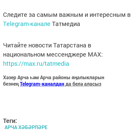
Следите за самым важным и интересным в
Telegram-канале
Татмедиа
Читайте новости Татарстана в
национальном мессенджере MАХ:
https://max.ru/tatmedia
Хәзер Арча һәм Арча районы яңалыкларын
безнең
Telegram-каналдан
да белә аласыз
Теги:
АРЧА ХӘБӘРЛӘРЕ