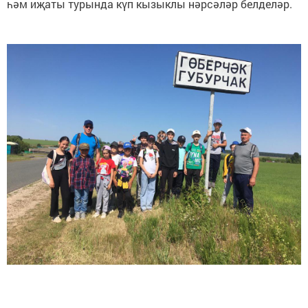
һәм иҗаты турында күп кызыклы нәрсәләр белделәр.