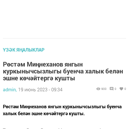
ҮЗӘК ЯҢАЛЫКЛАР
Рөстәм Миңнеханов янгын
куркынычсызлыгы буенча халык белән
эшне көчәйтергә кушты
admin,
19 июнь 2023 - 09:34
900
0
0
Рөстәм Миңнеханов янгын куркынычсызлыгы буенча
халык белән эшне көчәйтергә кушты.