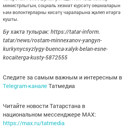
министрлыгын, социаль хезмәт күрсәтү оешмаларын
һәм волонтерларны кисәтү чараларына җәлеп итәргә
кушты.
Бу хакта тулырак: https://tatar-inform.
tatar/news/rostam-minnexanov-yangyn-
kurkynycsyzlygy-buenca-xalyk-belan-esne-
kocaiterga-kusty-5872555
Следите за самым важным и интересным в
Telegram-канале
Татмедиа
Читайте новости Татарстана в
национальном мессенджере MАХ:
https://max.ru/tatmedia