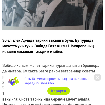
30 ел элек Арчада тарихи вакыйга була. Бу турыда
мәчеттә укытучы Зәбидә Гаяз кызы Шакированың
истәлек язмасын тәкьдим итәбез.
Зәбидә ханым мәчет тарихы турында китап-брошюра
да чыгара. Бу хакта безгә район ветераннар советы
рәисе Рәмзия Хәмидуллина хәбәр итте. Һәм Зәбидә
Яшь Татмедиа проектының яңа видеосын
ханымның истәлек язмасын тәкьдим итте.
карадыгызмы әле?
"Әссаләмүгаләйкүм вә рәхмәтуллаһи вә бәрәкәтүһү!
Карарга
1993 ел 18 июнь. Арча эшчеләр бистәсендә зур
вакыйга: бистә тарихында беренче мәчет ачыла.
Иртәдән үк яңгыр сибәләп торса да, бу тантанага