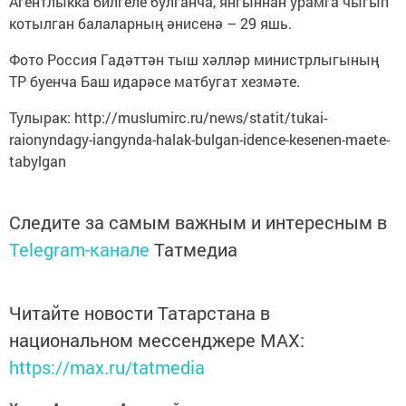
Агентлыкка билгеле булганча, янгыннан урамга чыгып
котылган балаларның әнисенә – 29 яшь.
Фото Россия Гадәттән тыш хәлләр министрлыгының
ТР буенча Баш идарәсе матбугат хезмәте.
Тулырак: http://muslumirc.ru/news/statit/tukai-
raionyndagy-iangynda-halak-bulgan-idence-kesenen-maete-
tabylgan
Следите за самым важным и интересным в
Telegram-канале
Татмедиа
Читайте новости Татарстана в
национальном мессенджере MАХ:
https://max.ru/tatmedia