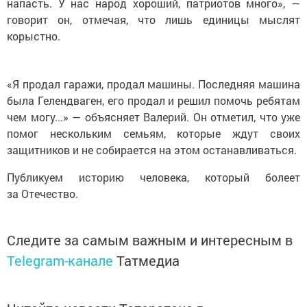
напасть. У нас народ хороший, патриотов много», —
говорит он, отмечая, что лишь единицы мыслят
корыстно.
«Я продал гаражи, продал машины. Последняя машина
была Гелендваген, его продал и решил помочь ребятам
чем могу...» — объясняет Валерий. Он отметил, что уже
помог нескольким семьям, которые ждут своих
защитников и не собирается на этом останавливаться.
Публикуем историю человека, который болеет
за Отечество.
Следите за самым важным и интересным в
Telegram-канале
Татмедиа