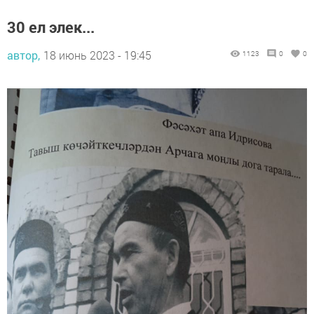
30 ел элек...
автор,
18 июнь 2023 - 19:45
1123
0
0