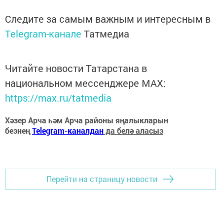
Следите за самым важным и интересным в
Telegram-канале
Татмедиа
Читайте новости Татарстана в
национальном мессенджере MАХ:
https://max.ru/tatmedia
Хәзер Арча һәм Арча районы яңалыкларын
безнең
Telegram-каналдан
да белә аласыз
Перейти на страницу новости