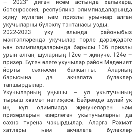
– 2023” дигән исем астында халыкара,
бөтенроссия, республика олимпиадаларында
җиңү яулаган һәм призлы урыннар алган
укучыларны бүләклү тантанасы узды.
2022-2023 уку елында районыбыз
мәктәпләрендә укучылар төрле дәрәҗәдәге
һән олимпиадаларында барысы 136 призлы
урын алган, шуларның 12се – җиңүче, 124е –
призер. Бүген әлеге укучылар район Мәдәният
йорты сәхнәсен балкытты. Аларның
барысына да акчалата бүләкләр
тапшырдылар.
Укучыларның уңышы – ул укытучының
тырыш хезмәт нәтиҗәсе. Бәйрәмдә шулай ук
иң күп олимпиада җиңүчеләрен һәм
призерларын әзерләгән укытучыларны да
сәхнә түренә чакырдылар. Аларга Рәхмәт
хатлары һәм акчалата бүләкләр