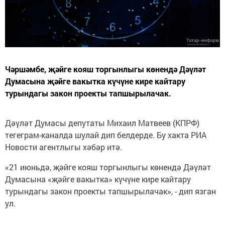
Чәршәмбе, җәйге кояш торгынлыгы көнендә Дәүләт
Думасына җәйге вакытка күчүне кире кайтару
турындагы закон проекты тапшырылачак.
Дәүләт Думасы депутаты Михаил Матвеев (КПРФ)
тегеграм-каналда шулай дип белдерде. Бу хакта РИА
Новости агентлыгы хәбәр итә.
«21 июньдә, җәйге кояш торгынлыгы көнендә Дәүләт
Думасына «җәйге вакытка» күчүне кире кайтару
турындагы закон проекты тапшырылачак», - дип язган
ул.