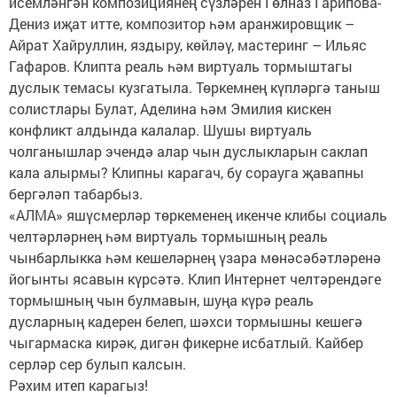
исемләнгән композициянең сүзләрен Гөлназ Гарипова-
Дениз иҗат итте, композитор һәм аранжировщик –
Айрат Хайруллин, яздыру, көйләү, мастеринг – Ильяс
Гафаров. Клипта реаль һәм виртуаль тормыштагы
дуслык темасы кузгатыла. Төркемнең күпләргә таныш
солистлары Булат, Аделина һәм Эмилия кискен
конфликт алдында калалар. Шушы виртуаль
чолганышлар эчендә алар чын дуслыкларын саклап
кала алырмы? Клипны карагач, бу сорауга җавапны
бергәләп табарбыз.
«АЛМА» яшүсмерләр төркеменең икенче клибы социаль
челтәрләрнең һәм виртуаль тормышның реаль
чынбарлыкка һәм кешеләрнең үзара мөнәсәбәтләренә
йогынты ясавын күрсәтә. Клип Интернет челтәрендәге
тормышның чын булмавын, шуңа күрә реаль
дусларның кадерен белеп, шәхси тормышны кешегә
чыгармаска кирәк, дигән фикерне исбатлый. Кайбер
серләр сер булып калсын.
Рәхим итеп карагыз!