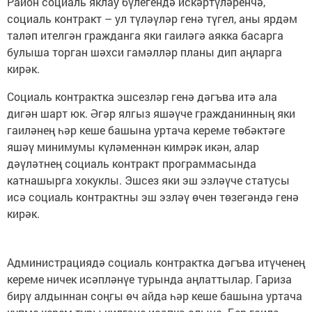
Район социаль яклау бүлегендә искәртүләренчә,
социаль контракт – ул түләүләр генә түгел, аны ярдәм
таләп ителгән гражданга яки гаиләгә аякка басарга
булыша торган шәхси гамәлләр планы дип аңларга
кирәк.
Социаль контрактка эшсезләр генә дәгъва итә ала
дигән шарт юк. Әгәр ялгыз яшәүче гражданинның яки
гаиләнең һәр кеше башына уртача кереме төбәктәге
яшәү минимумы күләменнән кимрәк икән, алар
дәүләтнең социаль контракт программасында
катнашырга хокуклы. Эшсез яки эш эзләүче статусы
исә социаль контрактны эш эзләү өчен төзегәндә генә
кирәк.
Администрациядә социаль контрактка дәгъва итүченең
кереме ничек исәпләнүе турында аңлаттылар. Гариза
бирү алдыннан соңгы өч айда һәр кеше башына уртача