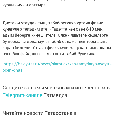
куркынычын арттыра.
Диетаны үтәүдән тыш, табиб регуляр уртача физик
күнегүләр тәкъдим итә. «Гадәттә көн саен 8-10 мең
адым йөрергә киңәш ителә. Өлкән яшьтәге кешеләргә
бу норманы дәвалаучы табиб сәламәтлек торышына
карап билгели. Уртача физик күнегүләр кан тамырлары
өчен бик файдалы», — дип өсти табиб Рунихина.
https://bavly-tat.ru/news/slamtlek/kan-tamyrlaryn-nygytu-
ocen-kinas
Следите за самым важным и интересным в
Telegram-канале
Татмедиа
Читайте новости Татарстана в