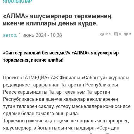
ЯҢАЛЫКЛАР
«АЛМА» яшүсмерләро төркеменең
икенче клиплары дөнья күрде.
автор,
1 июнь 2024 - 10:38
610
0
0
«Син сер саклый беләсеңме?» «АЛМА» яшүсмерләр
төркеменең икенче клибы!
Проект «ТАТМЕДИА» АҖ Филиалы «Сабантуй» журналы
редакциясе тарафыннан Татарстан Республикасы
Рәисе каршындагы Татар телен һәм Татарстан
Республикасында яшәүче халыклар вәкилләренең
туган телләрен саклау, үстерү мәсьәләләре комиссиясе
ярдәме белән гамәлгә ашырыла.
Төркемнең икенче иҗат җимеше социаль челтәрләрнең
яшүсмерләргә йогынтысын чагылдыра. «Сер» дип