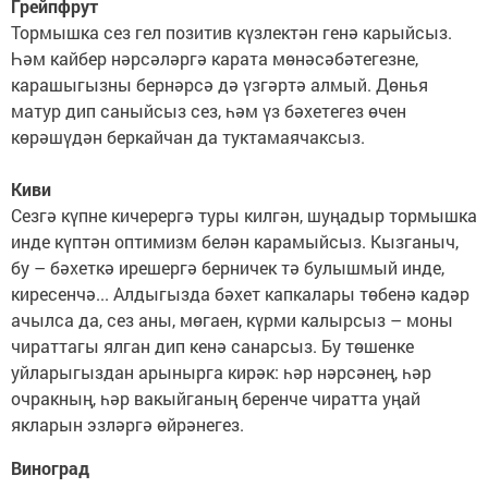
Грейпфрут
Тормышка сез гел позитив күзлектән генә карыйсыз.
Һәм кайбер нәрсәләргә карата мөнәсәбәтегезне,
карашыгызны бернәрсә дә үзгәртә алмый. Дөнья
матур дип саныйсыз сез, һәм үз бәхетегез өчен
көрәшүдән беркайчан да туктамаячаксыз.
Киви
Сезгә күпне кичерергә туры килгән, шуңадыр тормышка
инде күптән оптимизм белән карамыйсыз. Кызганыч,
бу – бәхеткә ирешергә берничек тә булышмый инде,
киресенчә... Алдыгызда бәхет капкалары төбенә кадәр
ачылса да, сез аны, мөгаен, күрми калырсыз – моны
чираттагы ялган дип кенә санарсыз. Бу төшенке
уйларыгыздан арынырга кирәк: һәр нәрсәнең, һәр
очракның, һәр вакыйганың беренче чиратта уңай
якларын эзләргә өйрәнегез.
Виноград