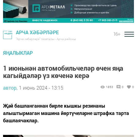
АРЧА ХӘБӘРЛӘРЕ
16+
"Арча хәбәрләре" газетасы - Арча районы
ЯҢАЛЫКЛАР
1 июньнән автомобильчеләр өчен яңа
кагыйдәләр үз көченә керә
автор,
1 июнь 2024 - 13:15
1853
0
0
Җәй башланганнан бирле кышкы резинаны
алыштырмаган машина йөртүчеләрне штрафка тарта
башлаячаклар.