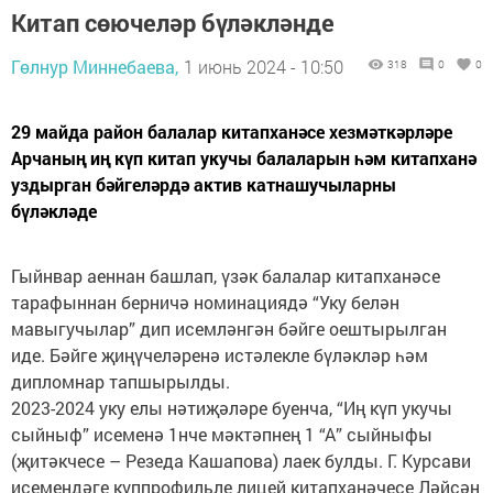
Китап сөючеләр бүләкләнде
Гөлнур Миннебаева,
1 июнь 2024 - 10:50
318
0
0
29 майда район балалар китапханәсе хезмәткәрләре
Арчаның иң күп китап укучы балаларын һәм китапханә
уздырган бәйгеләрдә актив катнашучыларны
бүләкләде
Гыйнвар аеннан башлап, үзәк балалар китапханәсе
тарафыннан берничә номинациядә “Уку белән
мавыгучылар” дип исемләнгән бәйге оештырылган
иде. Бәйге җиңүчеләренә истәлекле бүләкләр һәм
дипломнар тапшырылды.
2023-2024 уку елы нәтиҗәләре буенча, “Иң күп укучы
сыйныф” исеменә 1нче мәктәпнең 1 “А” сыйныфы
(җитәкчесе – Резеда Кашапова) лаек булды. Г. Курсави
исемендәге күппрофильле лицей китапханәчесе Ләйсән