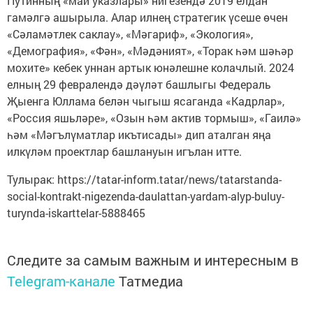
Путинның «май указлары» нигезендә 2019 елдан
гамәлгә ашырыла. Алар илнең стратегик үсеше өчен
«Сәламәтлек саклау», «Мәгариф», «Экология»,
«Демография», «Фән», «Мәдәният», «Торак һәм шәһәр
мохите» кебек уннан артык юнәлешне колачлый. 2024
елның 29 февралендә дәүләт башлыгы Федераль
Җыенга Юллама белән чыгыш ясаганда «Кадрлар»,
«Россия яшьләре», «Озын һәм актив тормыш», «Гаилә»
һәм «Мәгълүматлар икътисады» дип аталган яңа
илкүләм проектлар башлануын игълан итте.
Тулырак: https://tatar-inform.tatar/news/tatarstanda-
social-kontrakt-nigezenda-daulattan-yardam-alyp-buluy-
turynda-iskarttelar-5888465
Следите за самым важным и интересным в
Telegram-канале
Татмедиа