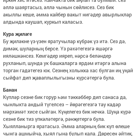
әллә шаяртасыз, әллә чынын сөйлисез. Сез бик
акыллы кеше, әмма кайбер вакыт нигәдер авырлыклар
алдында каушап, куркып каласыз.
Кура җиләге
Бу җиләкне үз-үзен яратучылар күбрәк үз итә. Сез дә,
димәк, шуларның берсе. Үз рәхәтегезгә яшәргә
ияләшкәнсез. Кемгәдер ияреп, нәрсә беләндер
рухланып, шунда ук башкаларга ярдәм итәргә алына
торган гадәтегез юк. Сезнең холыкка хас булган иң уңай
сыйфат дип җаваплылыгызны күрсәтергә була.
Банан
Күпләр сезне бик горур һәм тәккәббер дип санаса да,
чынлыкта андый түгелсез – йөрәгегезгә тау кадәр
мәрхәмәт хисе сыйган. Күңелегез бик нечкә. Шуңа күрә
сезне бик тиз үпкәләтергә, рәнҗетергә була.
Хыялланырга яратасыз. Әмма аларның бик күп өлеше
чынга ашмыйча, хыял гына булып кала. Дөресен әйтик,