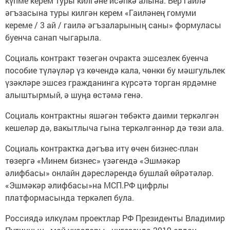
күпме керем туры килгәне исәпкә алына. Бер гаилә
әгъзасына туры килгән керем «Гаиләнең гомуми
кереме / 3 ай / гаилә әгъзаларының саны» формуласы
буенча санап чыгарыла.
Социаль контракт төзегән очракта эшсезлек буенча
пособие түләүләр үз көчендә кала, чөнки бу мәшгульлек
үзәкләре эшсез гражданинга күрсәтә торган ярдәмне
алыштырмый, ә шуңа өстәмә генә.
Социаль контрактны яшәгән төбәктә даими теркәлгән
кешеләр дә, вакытлыча гына теркәлгәннәр дә төзи ала.
Социаль контрактка дәгъва итү өчен бизнес-план
төзергә «Минем бизнес» үзәгендә «Эшмәкәр
әлифбасы» онлайн дәресләрендә бушлай өйрәтәләр.
«Эшмәкәр әлифбасы»на МСП.РФ цифрлы
платформасында теркәлеп була.
Россиядә илкүләм проектлар РФ Президенты Владимир