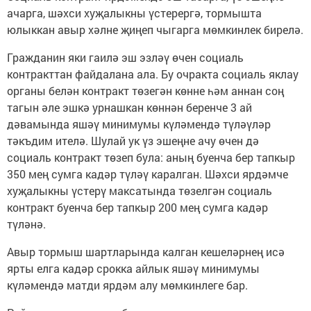
ачарга, шәхси хуҗалыкны үстерергә, тормышта
юлыккан авыр хәлне җиңеп чыгарга мөмкинлек бирелә.
Гражданин яки гаилә эш эзләү өчен социаль
контракттан файдалана ала. Бу очракта социаль яклау
органы белән контракт төзегән көнне һәм аннан соң
тагын әле эшкә урнашкан көннән беренче 3 ай
дәвамында яшәү минимумы күләмендә түләүләр
тәкъдим ителә. Шулай ук үз эшеңне ачу өчен дә
социаль контракт төзеп була: аның буенча бер тапкыр
350 мең сумга кадәр түләү каралган. Шәхси ярдәмче
хуҗалыкны үстерү максатында төзелгән социаль
контракт буенча бер тапкыр 200 мең сумга кадәр
түләнә.
Авыр тормыш шартларында калган кешеләрнең исә
ярты елга кадәр срокка айлык яшәү минимумы
күләмендә матди ярдәм алу мөмкинлеге бар.