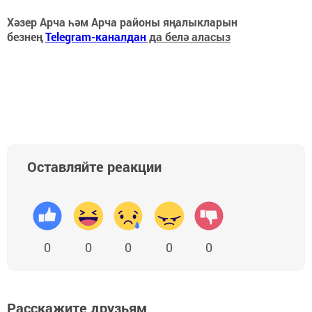
Хәзер Арча һәм Арча районы яңалыкларын
безнең
Telegram-каналдан
да белә аласыз
Оставляйте реакции
0
0
0
0
0
Расскажите друзьям