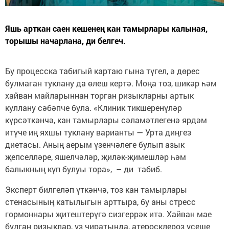
Яшь арткан саен кешенең кан тамырлары калыная,
торышы начарлана, ди белгеч.
Бу процесска табигый картаю гына түгел, ә дөрес
булмаган туклану да өлеш кертә. Моңа тоз, шикәр һәм
хайван майларыннан торган ризыкларны артык
куллану сәбәпче була. «Клиник тикшеренүләр
күрсәткәнчә, кан тамырлары сәламәтлегенә ярдәм
итүче иң яхшы туклану варианты — Урта диңгез
диетасы. Аның аерым үзенчәлеге булып азык
җепселләре, яшелчәләр, җиләк-җимешләр һәм
балыкның күп булуы тора», – ди табиб.
Эксперт билгеләп үткәнчә, тоз кан тамырлары
стенасының катылыгын арттыра, бу аны стресс
гормоннары җитештерүгә сизгеррәк итә. Хайван мае
булган ризыклар, үз чиратында, атеросклероз үсеше