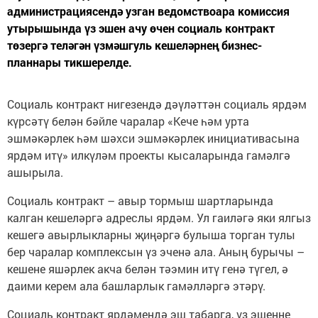
администрациясендә узган ведомствоара комиссия
утырышында үз эшен ачу өчен социаль контракт
төзергә теләгән үзмәшгуль кешеләрнең бизнес-
планнары тикшерелде.
Социаль контракт нигезендә дәүләттән социаль ярдәм
күрсәтү белән бәйле чаралар «Кече һәм урта
эшмәкәрлек һәм шәхси эшмәкәрлек инициативасына
ярдәм итү» илкүләм проекты кысаларында гамәлгә
ашырыла.
Социаль контракт – авыр тормыш шартларында
калган кешеләргә адреслы ярдәм. Ул гаиләгә яки ялгыз
кешегә авырлыкларны җиңәргә булыша торган тулы
бер чаралар комплексын үз эченә ала. Аның бурычы –
кешене яшәрлек акча белән тәэмин итү генә түгел, ә
даими керем ала башларлык гамәлләргә этәрү.
Социаль контракт ярдәмендә эш табарга, үз эшеңне