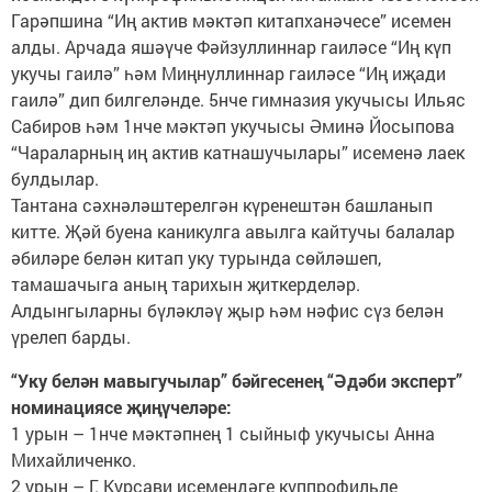
Гарәпшина “Иң актив мәктәп китапханәчесе” исемен
алды. Арчада яшәүче Фәйзуллиннар гаиләсе “Иң күп
укучы гаилә” һәм Миңнуллиннар гаиләсе “Иң иҗади
гаилә” дип билгеләнде. 5нче гимназия укучысы Ильяс
Сабиров һәм 1нче мәктәп укучысы Әминә Йосыпова
“Чараларның иң актив катнашучылары” исеменә лаек
булдылар.
Тантана сәхнәләштерелгән күренештән башланып
китте. Җәй буена каникулга авылга кайтучы балалар
әбиләре белән китап уку турында сөйләшеп,
тамашачыга аның тарихын җиткерделәр.
Алдынгыларны бүләкләү җыр һәм нәфис сүз белән
үрелеп барды.
“Уку белән мавыгучылар” бәйгесенең “Әдәби эксперт”
номинациясе җиңүчеләре:
1 урын – 1нче мәктәпнең 1 сыйныф укучысы Анна
Михайличенко.
2 урын – Г. Курсави исемендәге күппрофильле