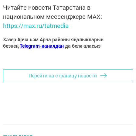
Читайте новости Татарстана в
национальном мессенджере MАХ:
https://max.ru/tatmedia
Хәзер Арча һәм Арча районы яңалыкларын
безнең
Telegram-каналдан
да белә аласыз
Перейти на страницу новости