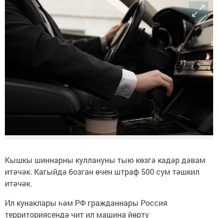
Кышкы шиннарны куллануны тыю көзгә кадәр дәвам
итәчәк. Кагыйдә бозган өчен штраф 500 сум тәшкил
итәчәк.
Ил кунаклары һәм РФ гражданнары Россия
территориясендә чит ил машина йөртү