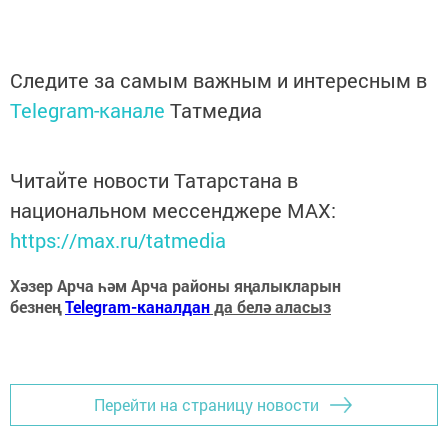
Следите за самым важным и интересным в
Telegram-канале
Татмедиа
Читайте новости Татарстана в
национальном мессенджере MАХ:
https://max.ru/tatmedia
Хәзер Арча һәм Арча районы яңалыкларын
безнең
Telegram-каналдан
да белә аласыз
Перейти на страницу новости