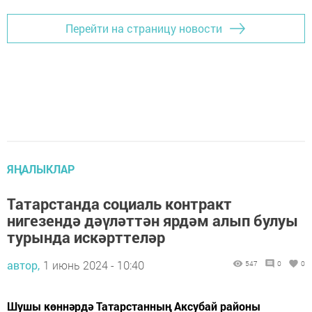
Перейти на страницу новости
ЯҢАЛЫКЛАР
Татарстанда социаль контракт
нигезендә дәүләттән ярдәм алып булуы
турында искәрттеләр
автор,
1 июнь 2024 - 10:40
547
0
0
Шушы көннәрдә Татарстанның Аксубай районы