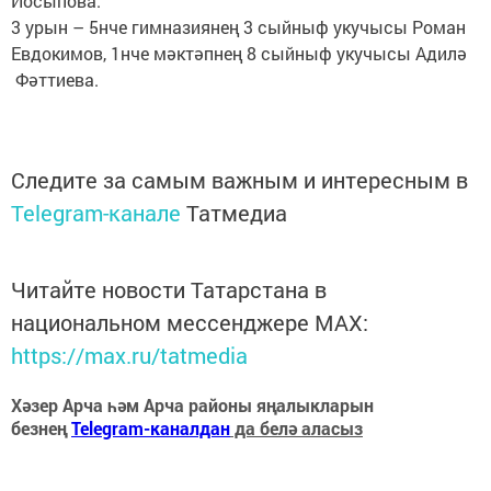
Йосыпова.
3 урын – 5нче гимназиянең 3 сыйныф укучысы Роман
Евдокимов, 1нче мәктәпнең 8 сыйныф укучысы Адилә
Фәттиева.
Следите за самым важным и интересным в
Telegram-канале
Татмедиа
Читайте новости Татарстана в
национальном мессенджере MАХ:
https://max.ru/tatmedia
Хәзер Арча һәм Арча районы яңалыкларын
безнең
Telegram-каналдан
да белә аласыз