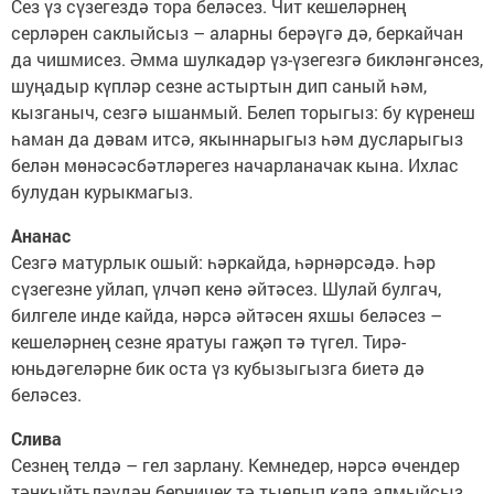
Сез үз сүзегездә тора беләсез. Чит кешеләрнең
серләрен саклыйсыз – аларны берәүгә дә, беркайчан
да чишмисез. Әмма шулкадәр үз-үзегезгә бикләнгәнсез,
шуңадыр күпләр сезне астыртын дип саный һәм,
кызганыч, сезгә ышанмый. Белеп торыгыз: бу күренеш
һаман да дәвам итсә, якыннарыгыз һәм дусларыгыз
белән мөнәсәсбәтләрегез начарланачак кына. Ихлас
булудан курыкмагыз.
Ананас
Сезгә матурлык ошый: һәркайда, һәрнәрсәдә. Һәр
сүзегезне уйлап, үлчәп кенә әйтәсез. Шулай булгач,
билгеле инде кайда, нәрсә әйтәсен яхшы беләсез –
кешеләрнең сезне яратуы гаҗәп тә түгел. Тирә-
юньдәгеләрне бик оста үз кубызыгызга биетә дә
беләсез.
Слива
Сезнең телдә – гел зарлану. Кемнедер, нәрсә өчендер
тәнкыйтьләүдән берничек тә тыелып кала алмыйсыз.