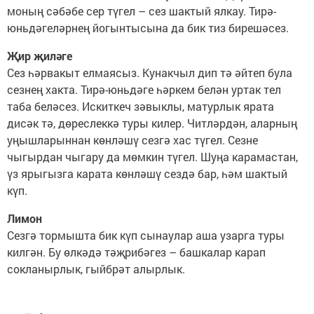
моның сәбәбе сер түгел – сез шактый ялкау. Тирә-
юньдәгеләрнең йогынтысына да бик тиз бирешәсез.
Җир җиләге
Сез һәрвакыт елмаясыз. Кунакчыл дип тә әйтеп була
сезнең хакта. Тирә-юньдәге һәркем белән уртак тел
таба беләсез. Искиткеч зәвыклы, матурлык ярата
дисәк тә, дөреслеккә туры килер. Читләрдән, аларның
уңышларыннан көнләшү сезгә хас түгел. Сезне
чыгырдан чыгару да мөмкин түгел. Шуңа карамастан,
үз ярыгызга карата көнләшү сездә бар, һәм шактый
күп.
Лимон
Сезгә тормышта бик күп сынаулар аша узарга туры
килгән. Бу өлкәдә тәҗрибәгез – башкалар карап
сокланырлык, гыйбрәт алырлык.