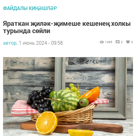
ФАЙДАЛЫ КИҢӘШЛӘР
Яраткан җиләк-җимеше кешенең холкы
турында сөйли
автор,
1 июнь 2024 - 09:58
1395
0
0