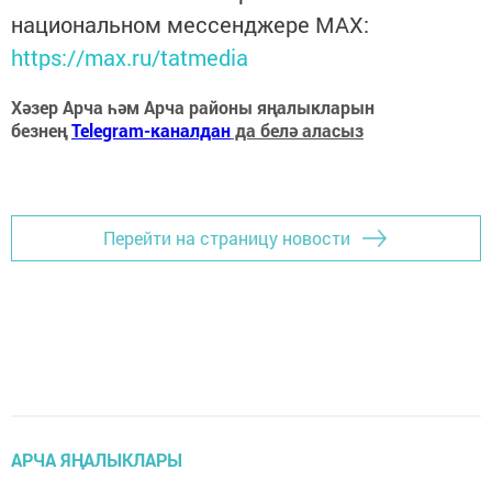
национальном мессенджере MАХ:
https://max.ru/tatmedia
Хәзер Арча һәм Арча районы яңалыкларын
безнең
Telegram-каналдан
да белә аласыз
Перейти на страницу новости
АРЧА ЯҢАЛЫКЛАРЫ