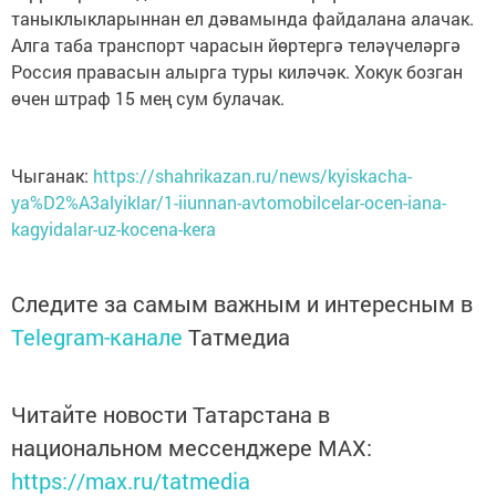
таныклыкларыннан ел дәвамында файдалана алачак.
Алга таба транспорт чарасын йөртергә теләүчеләргә
Россия правасын алырга туры киләчәк. Хокук бозган
өчен штраф 15 мең сум булачак.
Чыганак:
https://shahrikazan.ru/news/kyiskacha-
ya%D2%A3alyiklar/1-iiunnan-avtomobilcelar-ocen-iana-
kagyidalar-uz-kocena-kera
Следите за самым важным и интересным в
Telegram-канале
Татмедиа
Читайте новости Татарстана в
национальном мессенджере MАХ:
https://max.ru/tatmedia