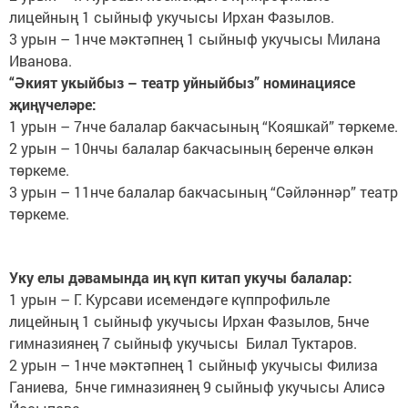
лицейның 1 сыйныф укучысы Ирхан Фазылов.
3 урын – 1нче мәктәпнең 1 сыйныф укучысы Милана
Иванова.
“Әкият укыйбыз – театр уйныйбыз” номинациясе
җиңүчеләре:
1 урын – 7нче балалар бакчасының “Кояшкай” төркеме.
2 урын – 10нчы балалар бакчасының беренче өлкән
төркеме.
3 урын – 11нче балалар бакчасының “Сәйләннәр” театр
төркеме.
Уку елы дәвамында иң күп китап укучы балалар:
1 урын – Г. Курсави исемендәге күппрофильле
лицейның 1 сыйныф укучысы Ирхан Фазылов, 5нче
гимназиянең 7 сыйныф укучысы Билал Туктаров.
2 урын – 1нче мәктәпнең 1 сыйныф укучысы Филиза
Ганиева, 5нче гимназиянең 9 сыйныф укучысы Алисә