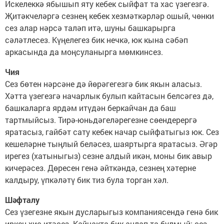
Искелеккә ябышып яту кебек сыйфат та хас үзегезгә.
Җитәкчеләргә сезнең кебек хезмәткәрләр ошый, чөнки
сез алар нәрсә таләп итә, шуны башкарырга
сәләтлесез. Күңелегез бик нечкә, юк кына сәбәп
аркасында да моңсуланырга мөмкинсез.
Чия
Сез бөтен нәрсәне дә йөрәгегезгә бик якын аласыз.
Хәтта үзегезгә начарлык булып кайтасын белсәгез дә,
башкаларга ярдәм итүдән беркайчан да баш
тартмыйсыз. Тирә-юньдәгеләрегезне сөендерергә
яратасыз, гайбәт сату кебек начар сыйфатыгыз юк. Сез
кешеләрне тыңлый беләсез, шаяртырга яратасыз. Әгәр
ирегез (хатыныгыз) сезне алдый икән, моны бик авыр
кичерәсез. Дөресен генә әйткәндә, сезнең хәтерне
калдыру, үпкәләтү бик тиз була торган хәл.
Шәфталу
Сез үзегезне якын дусларыгыз компаниясендә генә бик
иркен хис итәсез. Кайчакта бик аңлап та булмый: сез