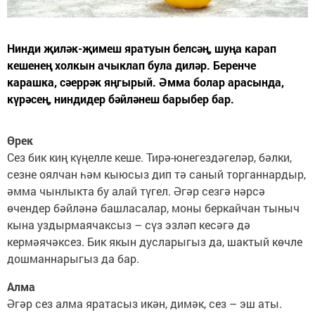
Нинди җиләк-җимеш яратуын белсәң, шуңа карап
кешенең холкын ачыклап була диләр. Беренче
карашка, сәеррәк яңгырый. Әмма болар арасында,
күрәсең, ниндидер бәйләнеш барыбер бар.
Өрек
Сез бик киң күңелле кеше. Тирә-юнегездәгеләр, бәлки,
сезне оялчан һәм кыюсыз дип тә саный торганнардыр,
әмма чынлыкта бу алай түгел. Әгәр сезгә нәрсә
өчендер бәйләнә башласалар, моны беркайчан тыныч
кына уздырмаячаксыз – сүз эзләп кесәгә дә
кермәячәксез. Бик якын дусларыгыз да, шактый көчле
дошманнарыгыз да бар.
Алма
Әгәр сез алма яратасыз икән, димәк, сез – эш аты.