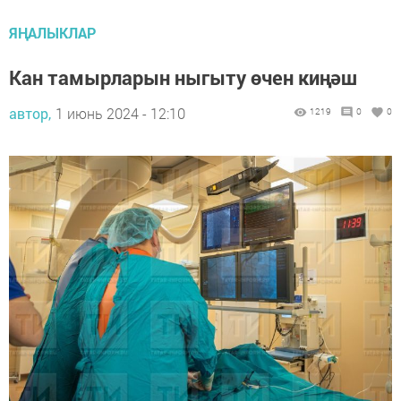
ЯҢАЛЫКЛАР
Кан тамырларын ныгыту өчен киңәш
автор,
1 июнь 2024 - 12:10
1219
0
0