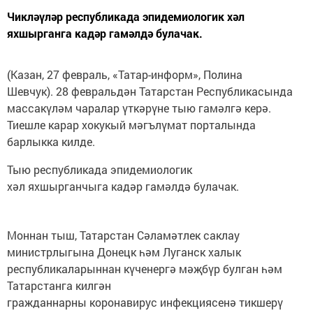
Чикләүләр республикада эпидемиологик хәл
яхшырганга кадәр гамәлдә булачак.
(Казан, 27 февраль, «Татар-информ», Полина
Шевчук). 28 февральдән Татарстан Республикасында
массакүләм чаралар үткәрүне тыю гамәлгә керә.
Тиешле карар хокукый мәгълүмат порталында
барлыкка килде.
Тыю республикада эпидемиологик
хәл яхшырганчыга кадәр гамәлдә булачак.
Моннан тыш, Татарстан Сәламәтлек саклау
министрлыгына Донецк һәм Луганск халык
республикаларыннан күченергә мәҗбүр булган һәм
Татарстанга килгән
гражданнарны коронавирус инфекциясенә тикшерү