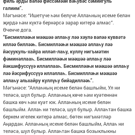
филь әрды вәләә фиссәмәәи вәһувәс сәмиигуль
галиим”.
Мәгънәсе: “Ишетүче һәм белүче Аллаһның исеме белән
җирдә һәм күктә бернәрсә зарар китерә алмас”.
Өченче дога.
“Бисмилләәһи мәәшәә әллаһу ләә хәулә вәләә куввәтә
илләә билләәһ. Бисмилләәһи мәәшәә әллаһу ләә
йәсуукуль-хайра илләл-лаһу, куллү нигъмәтин
фәминәллааһ. Бисмилләәһи мәәшәә әллаһу ләә
йәкшифуссүүә илләллааһ. Бисмилләәһи мәәшәә әллаһу
ләә йәсрифуссүүә илләллаһ. Бисмиллләһи мәәшәә
әллаһу әльхайру куллүһу бийәдилләәһ”.
Мәгънәсе: “Аллаһның исеме белән башлыйм, Ул ни
теләсә, шул булыр. Аллаһның көче һәм куәтеннән
башка көч һәм куәт юк. Аллаһның исеме белән
башлыйм. Аллаһ ни теләсә, шул булыр. Аллаһтан башка
беркем игелек китерә алмас, бөтен нигъмәтләр
Аңардан. Аллаһның исеме белән башлыйм, Аллаһ ни
теләсә, шул булыр. Аллаһтан башка бозыклыкны