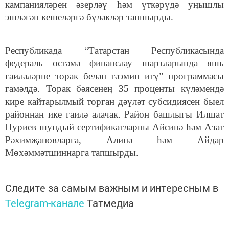
кампанияләрен әзерләү һәм үткәрүдә уңышлы
эшләгән кешеләргә бүләкләр тапшырды.
Республикада “Татарстан Республикасында
федераль өстәмә финанслау шартларында яшь
гаиләләрне торак белән тәэмин итү” программасы
гамәлдә. Торак бәясенең 35 проценты күләмендә
кире кайтарылмый торган дәүләт субсидиясен быел
районнан ике гаилә алачак. Район башлыгы Илшат
Нуриев шундый сертификатларны Айсинә һәм Азат
Рәхимҗановларга, Алинә һәм Айдар
Мөхәммәтшиннарга тапшырды.
Следите за самым важным и интересным в
Telegram-канале
Татмедиа