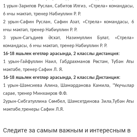
1 урын-Зарипов Руслан, Сабитов Илгиз, «Стрела» командасы,
6 нчы мәктәп, тренер Нәбиуллин Р. Р.
2 урын-Сафин Руслан, Сафин Азат, «Стрела» командасы, 6
нчы мәктәп, тренер Нәбиуллин Р. Р.
3 урын-Сәгъдиев Әсхәт, Назимуллин Булат, «Стрела»
командасы, 6 нчы мәктәп, тренер Нәбиуллин Р. Р.
16-18 яшьлек егетләр арасында, 2 класслы дистанция:
1 урын-Гайфуллин Наил, Габдрахманов Рөстәм, Түбән Аты
мәктәбе, тренер Сафин Л. Я.
16-18 яшьлек егетләр арасында, 2 класслы Дистанция:
1 урын-Шәмсиева Алинә, Шәмәрдәнова Камилә, "Укучылар
сарае, тренер Минхәиров Ф.Ф.
2урын-Сибгатуллина Сөмбел, Шәмсетдинова Зилә,Түбән Аты
мәктәбе,тренеры Сафин Л.Я.
Следите за самым важным и интересным в