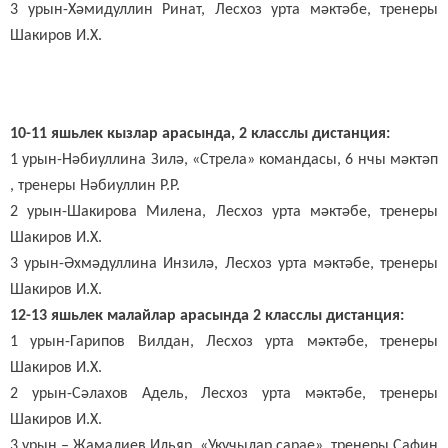
3 урын-Хәмидуллин Ринат, Лесхоз урта мәктәбе, тренеры
Шакиров И.Х.
10-11 яшьлек кызлар арасында, 2 класслы дистанция:
1 урын-Нәбиуллина Зилә, «Стрела» командасы, 6 нчы мәктәп
, тренеры Нәбиуллин Р.Р.
2 урын-Шакирова Милена, Лесхоз урта мәктәбе, тренеры
Шакиров И.Х.
3 урын-Әхмәдуллина Инзилә, Лесхоз урта мәктәбе, тренеры
Шакиров И.Х.
12-13 яшьлек малайлар арасында 2 класслы дистанция:
1 урын-Гарипов Вилдан, Лесхоз урта мәктәбе, тренеры
Шакиров И.Х.
2 урын-Сәлахов Адель, Лесхоз урта мәктәбе, тренеры
Шакиров И.Х.
3 урын – Җамалиев Ильяр, «Укучылар сарае», тренеры Сафин