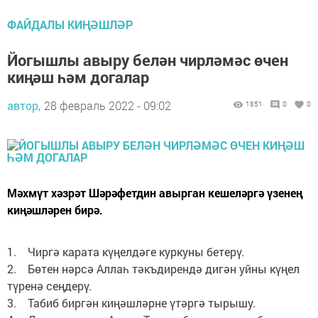
ФАЙДАЛЫ КИҢӘШЛӘР
Йогышлы авыру белән чирләмәс өчен
киңәш һәм догалар
автор,
28 февраль 2022 - 09:02
1851
0
0
Мәхмүт хәзрәт Шәрәфетдин авырган кешеләргә үзенең
киңәшләрен бирә.
1. Чиргә карата күңелдәге куркуны бетерү.
2. Бөтен нәрсә Аллаһ тәкъдирендә дигән уйны күңел
түренә сеңдерү.
3. Табиб биргән киңәшләрне үтәргә тырышу.