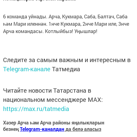
6 команда уйнады. Арча, Кукмара, Саба, Балтач, Саба
һәм Мари иленнән. 1нче Кукмара, 2нче Мари иле, 3нче
Арча командасы. Котлыйбыз! Уңышлар!
Следите за самым важным и интересным в
Telegram-канале
Татмедиа
Читайте новости Татарстана в
национальном мессенджере MАХ:
https://max.ru/tatmedia
Хәзер Арча һәм Арча районы яңалыкларын
безнең
Telegram-каналдан
да белә аласыз