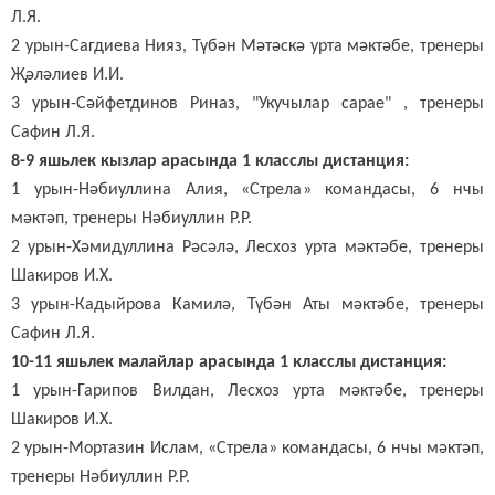
Л.Я.
2 урын-Сагдиева Нияз, Түбән Мәтәскә урта мәктәбе, тренеры
Җәләлиев И.И.
3 урын-Сәйфетдинов Риназ, "Укучылар сарае" , тренеры
Сафин Л.Я.
8-9 яшьлек кызлар арасында 1 класслы дистанция:
1 урын-Нәбиуллина Алия, «Стрела» командасы, 6 нчы
мәктәп, тренеры Нәбиуллин Р.Р.
2 урын-Хәмидуллина Рәсәлә, Лесхоз урта мәктәбе, тренеры
Шакиров И.Х.
3 урын-Кадыйрова Камилә, Түбән Аты мәктәбе, тренеры
Сафин Л.Я.
10-11 яшьлек малайлар арасында 1 класслы дистанция:
1 урын-Гарипов Вилдан, Лесхоз урта мәктәбе, тренеры
Шакиров И.Х.
2 урын-Мортазин Ислам, «Стрела» командасы, 6 нчы мәктәп,
тренеры Нәбиуллин Р.Р.