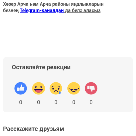
Хәзер Арча һәм Арча районы яңалыкларын
безнең
Telegram-каналдан
да белә аласыз
Оставляйте реакции
0
0
0
0
0
Расскажите друзьям