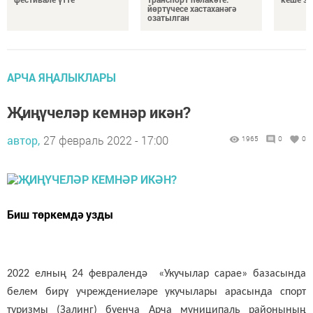
йөртүчесе хастаханәгә
озатылган
АРЧА ЯҢАЛЫКЛАРЫ
Җиңүчеләр кемнәр икән?
автор,
27 февраль 2022 - 17:00
1965
0
0
Биш төркемдә узды
2022 елның 24 февралендә «Укучылар сарае» базасында
белем бирү учреждениеләре укучылары арасында спорт
туризмы (Залинг) буенча Арча муниципаль районының