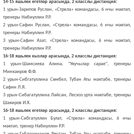
14-15 яшьлек егетләр арасында, 2 класслы дистанция:
1 урын-Зарипов Руслан, «Стрела» командасы, 6 нчы мәктәп,
тренеры Нәбиуллин Р.Р.
2 урын-Сафин Руслан, «Стрела» командасы, 6 нчы мәктәп,
тренеры Нәбиуллин Р.Р.
3 урын-Сафин Азат, «Стрела» командасы, 6 нчы мәктәп,
тренеры Нәбиуллин Р.Р.
16-18 яшьлек кызлар арасында, 2 класслы дистанция:
1 урын-Шәмсиева Алинә, "Укучылар сарае", тренеры
Минхәиров Ф.Ф.
2 урын-Сибгатуллина Сөмбел, Түбән Аты мәктәбе, тренеры
Сафин Л.Я.
3 урын-Сибагатуллина Ләйсән, Лесхоз урта мәктәбе, тренеры
Шакиров И.Х.
16-18 яшьлек егетләр арасында, 2 класслы дистанция:
1 урын-Сибгатуллин Булат, «Стрела» командасы, 6 нчы
мәктәп, тренер Нәбиуллин Р.Р.