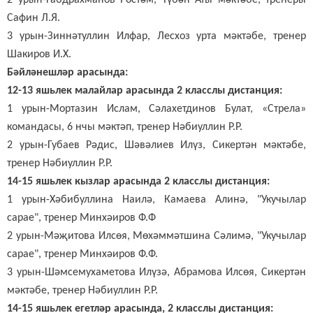
2 урын-Габдрахманов Рөстәм, Түбән Аты мәктәбе, тренеры
Сафин Л.Я.
3 урын-Зиннәтуллин Илфар, Лесхоз урта мәктәбе, тренер
Шакиров И.Х.
Бәйләнешләр арасында:
12-13 яшьлек малайлар арасында 2 класслы дистанция:
1 урын-Мортазин Ислам, Сәлахетдинов Булат, «Стрела»
командасы, 6 нчы мәктәп, тренер Нәбиуллин Р.Р.
2 урын-Губаев Рәдис, Шәвәлиев Илүз, Сикертән мәктәбе,
тренер Нәбиуллин Р.Р.
14-15 яшьлек кызлар арасында 2 класслы дистанция:
1 урын-Хәбибуллина Наилә, Камаева Алинә, "Укучылар
сарае", тренер Минхәиров Ф.Ф
2 урын-Мәҗитова Илсөя, Мөхәммәтшина Сәлимә, "Укучылар
сарае", тренер Минхәиров Ф.Ф.
3 урын-Шәмсемухаметова Илүзә, Абрамова Илсөя, Сикертән
мәктәбе, тренер Нәбиуллин Р.Р.
14-15 яшьлек егетләр арасында, 2 класслы дистанция: