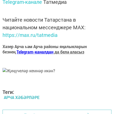
Telegram-канале
Татмедиа
Читайте новости Татарстана в
национальном мессенджере MАХ:
https://max.ru/tatmedia
Хәзер Арча һәм Арча районы яңалыкларын
безнең
Telegram-каналдан
да белә аласыз
Теги:
АРЧА ХӘБӘРЛӘРЕ