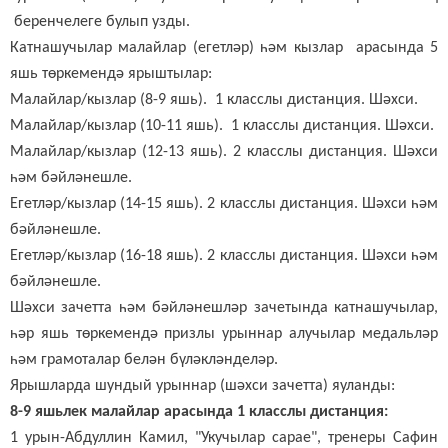
беренчелеге булып узды.
Катнашучылар малайлар (егетләр) һәм кызлар арасында 5
яшь төркемендә ярыштылар:
Малайлар/кызлар (8-9 яшь).
1 класслы дистанция. Шәхси.
Малайлар/кызлар (10-11 яшь).
1 класслы дистанция. Шәхси.
Малайлар/кызлар (12-13 яшь). 2 класслы дистанция. Шәхси
һәм бәйләнешле.
Егетләр/кызлар (14-15 яшь). 2 класслы дистанция. Шәхси һәм
бәйләнешле.
Егетләр/кызлар (16-18 яшь). 2 класслы дистанция. Шәхси һәм
бәйләнешле.
Шәхси зачетта һәм бәйләнешләр зачетында катнашучылар,
һәр яшь төркемендә призлы урыннар алучылар медальләр
һәм грамоталар белән бүләкләнделәр.
Ярышларда шундый урыннар (шәхси зачетта) яуланды:
8-9 яшьлек малайлар арасында 1 класслы дистанция:
1 урын-Абдуллин Камил, "Укучылар сарае", тренеры Сафин