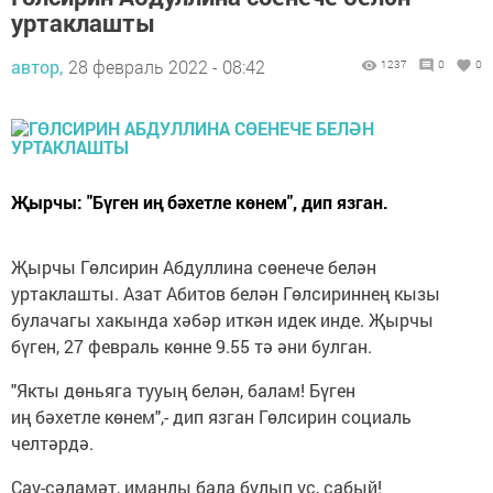
уртаклашты
автор,
28 февраль 2022 - 08:42
1237
0
0
Җырчы: "Бүген иң бәхетле көнем", дип язган.
Җырчы Гөлсирин Абдуллина сөенече белән
уртаклашты. Азат Абитов белән Гөлсириннең кызы
булачагы хакында хәбәр иткән идек инде. Җырчы
бүген, 27 февраль көнне 9.55 тә әни булган.
"Якты дөньяга тууың белән, балам! Бүген
иң бәхетле көнем",- дип язган Гөлсирин социаль
челтәрдә.
Сау-сәламәт, иманлы бала булып үс, сабый!