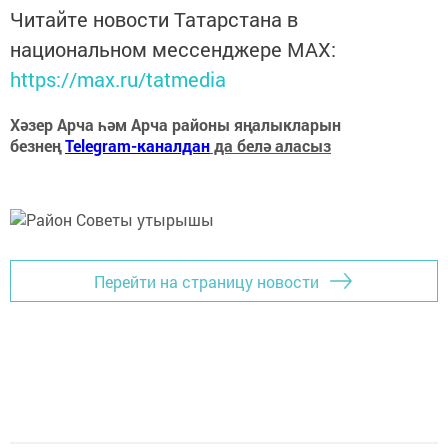
Читайте новости Татарстана в
национальном мессенджере MАХ:
https://max.ru/tatmedia
Хәзер Арча һәм Арча районы яңалыкларын
безнең
Telegram-каналдан
да белә аласыз
Перейти на страницу новости