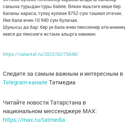
санына турыдан-туры бәйле. Өлкән яшьтәге кеше бер
баланы караса, түләү күләме 8752 сум тәшкил итәчәк.
Ике бала өчен 10 940 сум булачак.
Шунысы да бар: бер үк бала өчен пенсионер әти-әнинең
икесе дә пенсиягә өстәмә алырга мөмкин.
https://vatantat.ru/2022/02/75648/
Следите за самым важным и интересным в
Telegram-канале
Татмедиа
Читайте новости Татарстана в
национальном мессенджере MАХ:
https://max.ru/tatmedia