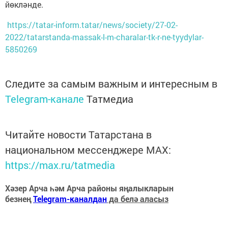
йөкләнде.
https://tatar-inform.tatar/news/society/27-02-
2022/tatarstanda-massak-l-m-charalar-tk-r-ne-tyydylar-
5850269
Следите за самым важным и интересным в
Telegram-канале
Татмедиа
Читайте новости Татарстана в
национальном мессенджере MАХ:
https://max.ru/tatmedia
Хәзер Арча һәм Арча районы яңалыкларын
безнең
Telegram-каналдан
да белә аласыз