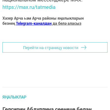
https://max.ru/tatmedia
Хәзер Арча һәм Арча районы яңалыкларын
безнең
Telegram-каналдан
да белә аласыз
Перейти на страницу новости
ЯҢАЛЫКЛАР
Гөлсирин Абдуллина сөенече белән