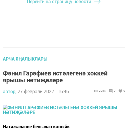
Перейти на страницу новости
АРЧА ЯҢАЛЫКЛАРЫ
Фәнил Гарәфиев истәлегенә хоккей
ярышы нәтиҗәләре
автор,
27 февраль 2022 - 16:46
2054
0
0
Нәтиҗәләрне бергәләп карыйк.