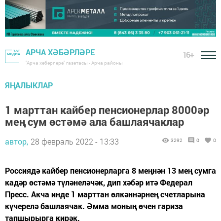
АРЧА ХӘБӘРЛӘРЕ
16+
"Арча хәбәрләре" газетасы - Арча районы
ЯҢАЛЫКЛАР
1 марттан кайбер пенсионерлар 8000әр
мең сум өстәмә ала башлаячаклар
автор,
28 февраль 2022 - 13:33
3292
0
0
Россиядә кайбер пенсионерларга 8 меңнән 13 мең сумга
кадәр өстәмә түләнеләчәк, дип хәбәр итә Федерал
Пресс. Акча инде 1 марттан өлкәннәрнең счетларына
күчерелә башлаячак. Әмма моның өчен гариза
тапшырырга кирәк.