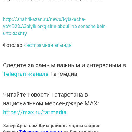
http://shahrikazan.ru/news/kyiskacha-
ya%D2%A3alyiklar/glsirin-abdullina-seneche-beln-
urtaklashty
Фотолар
Инстграмнан алынды
Следите за самым важным и интересным в
Telegram-канале
Татмедиа
Читайте новости Татарстана в
национальном мессенджере MАХ:
https://max.ru/tatmedia
Хәзер Арча һәм Арча районы яңалыкларын
безнең
Telegram-каналдан
да белә аласыз