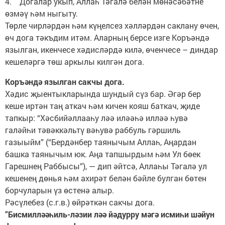
4. Догалар укып, Аллаһ Тәгалә белән мөнәсәбәтне
өзмәү һәм ныгыту.
Төрле чирләрдән һәм күңелсез хәлләрдән саклану өчен,
өч дога тәкъдим итәм. Аларның берсе изге Коръәндә
язылган, икенчесе хәдисләрдә килә, өченчесе – диндар
кешеләргә төш аркылы килгән дога.
Коръәндә язылган сакчы дога.
Хәдис җыентыкларында шундый сүз бар. Әгәр бер
кеше иртән таң аткач һәм кичен кояш баткач, җиде
тапкыр: “Хәсбийәллааһу ләә иләәһә илләә һувә
галәйһи тәвәккәльтү вәһувә раббуль гәршиль
газыыйм” (“Бердәнбер таянычым Аллаһ, Аңардан
башка таянычым юк. Аңа тапшырдым һәм Ул бөек
Гарешнең Раббысы”), — дип әйтсә, Аллаһы Тәгалә ул
кешенең дөнья һәм ахирәт белән бәйле булган бөтен
борчуларын үз өстенә алыр.
Рәсүлебез (с.г.в.) өйрәткән сакчы дога.
“Бисмилләәһиль-ләзии ләә йәдурру мәгә исмиһи шәйун