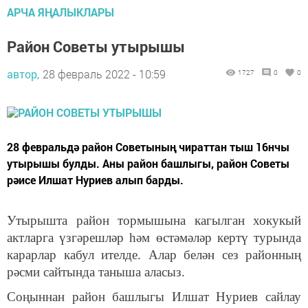
АРЧА ЯҢАЛЫКЛАРЫ
Район Советы утырышы
автор,
28 февраль 2022 - 10:59
1727
0
0
28 февральдә район Советының чираттан тыш 16нчы
утырышы булды. Аны район башлыгы, район Советы
рәисе Илшат Нуриев алып барды.
Утырышта район тормышына кагылган хокукый
актларга үзгәрешләр һәм өстәмәләр кертү турында
карарлар кабул ителде. Алар белән сез районның
рәсми сайтында таныша аласыз.
Соңыннан район башлыгы Илшат Нуриев сайлау