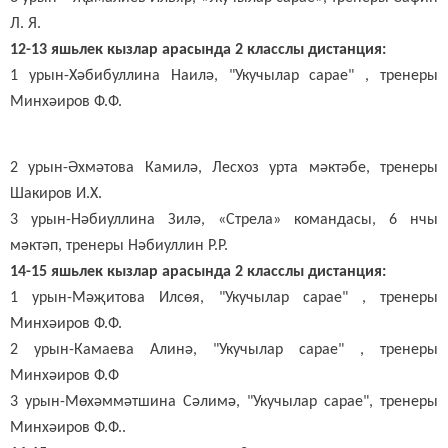
Л. Я.
12-13 яшьлек кызлар арасында 2 класслы дистанция:
1 урын-Хәбибуллина Наилә, "Укучылар сарае" , тренеры
Минхәиров Ф.Ф.
2 урын-Әхмәтова Камилә, Лесхоз урта мәктәбе, тренеры
Шакиров И.Х.
3 урын-Нәбиуллина Зилә, «Стрела» командасы, 6 нчы
мәктәп, тренеры Нәбиуллин Р.Р.
14-15 яшьлек кызлар арасында 2 класслы дистанция:
1 урын-Мәҗитова Илсөя, "Укучылар сарае" , тренеры
Минхәиров Ф.Ф.
2 урын-Камаева Алинә, "Укучылар сарае" , тренеры
Минхәиров Ф.Ф
3 урын-Мөхәммәтшина Сәлимә, "Укучылар сарае", тренеры
Минхәиров Ф.Ф..