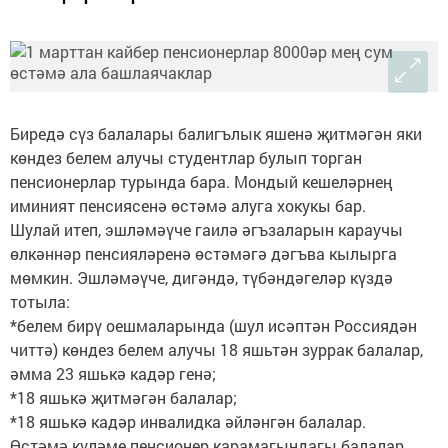
Биредә сүз балалары балигълык яшенә җитмәгән яки
көндез белем алучы студентлар булып торган
пенсионерлар турында бара. Мондый кешеләрнең
иминият пенсиясенә өстәмә алуга хокукы бар.
Шулай итеп, эшләмәүче гаилә әгъзаларын караучы
өлкәннәр пенсияләренә өстәмәгә дәгъва кылырга
мөмкин. Эшләмәүче, дигәндә, түбәндәгеләр күздә
тотыла:
*белем бирү оешмаларында (шул исәптән Россиядән
читтә) көндез белем алучы 18 яшьтән зуррак балалар,
әмма 23 яшькә кадәр генә;
*18 яшькә җитмәгән балалар;
*18 яшькә кадәр инвалидка әйләнгән балалар.
Өстәмә күләме пенсионер карамагындагы балалар