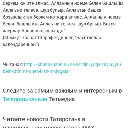
беркем юк итә алмас. Аллаһның исеме белән башлыйм.
Аллаһ ни теләсә, шул булыр. Аллаһтан башка
бозыклыктан беркем коткара алмас. Аллаһның исеме
белән башлыйм. Аллаһ ни теләсә, шул булыр. Бөтен
хәерләр Аллаһның кулында”.
(Мәхмүт хәзрәт Шәрәфетдиннең “Бәхетлеләр
календареннән”)
Чыганак:
http://shahrikazan.ru/news/din/yogyshly-avyru-
beln-chirlms-chen-kish-m-dogalar
Следите за самым важным и интересным в
Telegram-канале
Татмедиа
Читайте новости Татарстана в
национальном мессенджере MАХ: