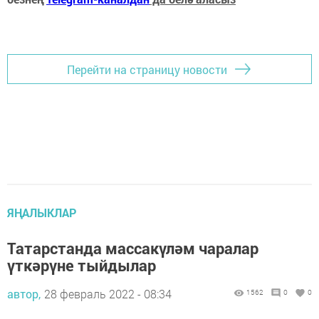
Перейти на страницу новости
ЯҢАЛЫКЛАР
Татарстанда массакүләм чаралар
үткәрүне тыйдылар
автор,
28 февраль 2022 - 08:34
1562
0
0