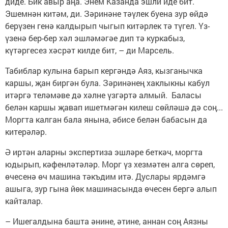
диде. Бик авыр аңа. Энем Казанда эшли иде бит.
Эшемнән китәм, ди. Зәринәне тәүлек буена зур өйдә
берүзен генә калдырып чыгып китәрлек тә түгел. Үз-
үзенә бер-бер хәл эшләмәгәе дип тә куркабыз,
күтәргесез хәсрәт килде бит, – ди Марсель.
Табиблар кулына барып кергәндә Аяз, кызганычка
каршы, җан биргән була. Зәринәнең хаклыкны кабул
итәргә теләмәве дә хәлне үзгәртә алмый. Баласы
белән каршы җавап ишетмәгән килеш сөйләшә дә соң...
Моргта калган бала янына, әбисе белән бабасын да
китерәләр.
Ә иртән аларны экспертиза эшләре беткәч, моргта
юдырып, кәфенләтәләр. Морг үз хезмәтен алга сөреп,
өчесенә өч машина тәкъдим итә. Дуслары ярдәмгә
ашыга, зур гына йөк машинасында өчесен бергә алып
кайталар.
– Ишегалдына башта әнине, әтине, аннан соң Аязны