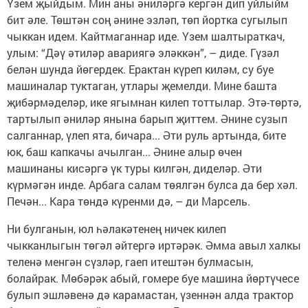
Үзем җыйдым. Мин аны әниләргә кергән дип уйлыйм
бит әле. Төштән соң әнине эзләп, төп йортка сугылып
чыккан идем. Кайтмаганнар иде. Үзем шалтыраткач,
улым: “Дәү әтиләр авариягә эләккән”, – диде. Гүзәл
белән шунда йөгердек. Ерактан күреп киләм, су буе
машиналар туктаган, утлары җемелди. Мине башта
җибәрмәделәр, ике ягымнан килеп тоттылар. Этә-төртә,
тартылып әниләр янына барып җиттем. Әнине сузып
салганнар, үлеп ята, бичара... Әти руль артында, бите
юк, баш капкачы ачылган... Әнине алыр өчен
машинаны кисәргә үк туры килгән, диделәр. Әти
күрмәгән инде. Арбага салам төялгән булса да бер хәл.
Печән... Кара төндә күренми дә, – ди Марсель.
Ни булганын, юл һәлакәтенең ничек килеп
чыкканлыгын төгәл әйтергә иртәрәк. Әмма авыл халкы
теленә менгән сүзләр, гаеп итештән булмасын,
болайрак. Мөбәрәк абый, гомере буе машина йөртүчесе
булып эшләвенә дә карамастан, үзеннән алда трактор