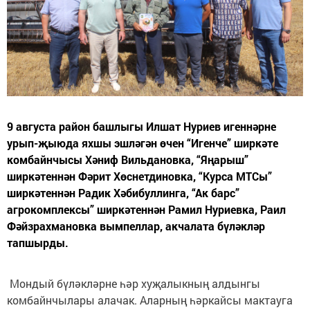
9 августа район башлыгы Илшат Нуриев игеннәрне
урып-җыюда яхшы эшләгән өчен “Игенче” ширкәте
комбайнчысы Хәниф Вильдановка, “Яңарыш”
ширкәтеннән Фәрит Хөснетдиновка, “Курса МТСы”
ширкәтеннән Радик Хәбибуллинга, “Ак барс”
агрокомплексы” ширкәтеннән Рамил Нуриевка, Раил
Фәйзрахмановка вымпеллар, акчалата бүләкләр
тапшырды.
Мондый бүләкләрне һәр хуҗалыкның алдынгы
комбайнчылары алачак. Аларның һәркайсы мактауга