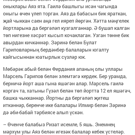
оныклары Аяз ята. Гаилә башлыгы исән чагында
оныгы өчен үлеп торган. Аяз да бабасын бик яраткан,
җай чыккан саен аңа гел ияреп йөргән. Хәтта мәңгелек
йортларына да бергәләп кузгалганнар. Ә бушап калган
төп нигезне хәсрәт кысып кочаклаган. Узган төнне бик
авырдан кичкәннәр. Зәринә белән Булат
Гариповларның бердәнбер балаларын югалту
кайгысыннан юатырлык сүзләр юк.
Мөбәрәк абый белән Фирдания апаның олы уллары
Марсель Гарипов белән элемтәгә кердек. Бер урамда,
берничә йорт аша гына яшәгән алар. Марсель гаилә
коргач та, хатыны Гүзәл белән төп йортта 12 ел яшәгәч,
башка чыкканнар. Йортны да бергәләп җитеш
иткәннәр, беренче ике балалары Илмир белән Зәринә
дә әби-бабай тәрбиясе алып үскән.
– Өченче балабыз Ризат исемле, 5 яшь. Энемнең
мәрхүм улы Аяз белән игезәк балалар кебек үстеләр.