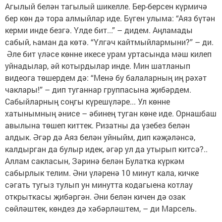
Агылый белән тагылый шикелле. Бер-берсен күрмичә
бер көн дә тора алмыйлар иде. Бүген улыма: “Аяз бүтән
керми инде безгә. Үлде бит...” – дидем. Аңламады
сабый, һаман да көтә. “Үлгәч кайтмыйлармыни?” – ди.
Әле бит үләсе көнне икесе урам уртасында мәш килеп
уйнадылар, әй котырдылар инде. Мин шатланып
видеога төшердем дә: “Менә бу балаларның иң рәхәт
чаклары!” – дип туганнар группасына җибәрдем.
Сабыйларның соңгы күрешүләре... Ул көнне
хатынымның әнисе – әбинең туган көне иде. Орнашбаш
авылына төшеп киттек. Ризатны да үзебез белән
алдык. Әгәр дә Аяз белән уйныйм, дип кәҗәләнсә,
калдырган да булыр идек, әгәр ул да утырып китсә?..
Аллам сакласын, Зәринә белән Булатка күркәм
сабырлык телим. Әни үләренә 10 минут кала, кичке
сәгать тугыз тулып ун минутта кодагыена котлау
открыткасы җибәргән. Әни белән кичен дә озак
сөйләштек, көндез дә хәбәрләштем, – ди Марсель.