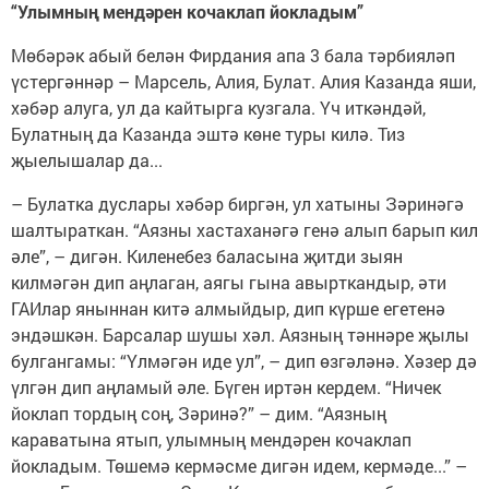
“Улымның мендәрен кочаклап йокладым”
Мөбәрәк абый белән Фирдания апа 3 бала тәрбияләп
үстергәннәр – Марсель, Алия, Булат. Алия Казанда яши,
хәбәр алуга, ул да кайтырга кузгала. Үч иткәндәй,
Булатның да Казанда эштә көне туры килә. Тиз
җыелышалар да...
– Булатка дуслары хәбәр биргән, ул хатыны Зәринәгә
шалтыраткан. “Аязны хастаханәгә генә алып барып кил
әле”, – дигән. Киленебез баласына җитди зыян
килмәгән дип аңлаган, аягы гына авырткандыр, әти
ГАИлар яныннан китә алмыйдыр, дип күрше егетенә
эндәшкән. Барсалар шушы хәл. Аязның тәннәре җылы
булгангамы: “Үлмәгән иде ул”, – дип өзгәләнә. Хәзер дә
үлгән дип аңламый әле. Бүген иртән кердем. “Ничек
йоклап тордың соң, Зәринә?” – дим. “Аязның
караватына ятып, улымның мендәрен кочаклап
йокладым. Төшемә кермәсме дигән идем, кермәде...” –