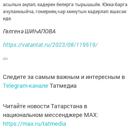
асылын аңлап, кадерен белергә тырышыйк. Юкка-барга
ачуланмыйча, гомернең һәр минутын кадерләп яшәсәк
иде.
Гөлгенә ШИҺАПОВА
https://vatantat.ru/2023/08/119519/
Следите за самым важным и интересным в
Telegram-канале
Татмедиа
Читайте новости Татарстана в
национальном мессенджере MАХ:
https://max.ru/tatmedia