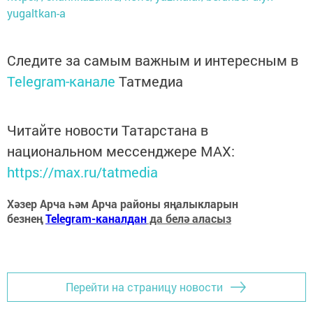
yugaltkan-a
Следите за самым важным и интересным в
Telegram-канале
Татмедиа
Читайте новости Татарстана в
национальном мессенджере MАХ:
https://max.ru/tatmedia
Хәзер Арча һәм Арча районы яңалыкларын
безнең
Telegram-каналдан
да белә аласыз
Перейти на страницу новости