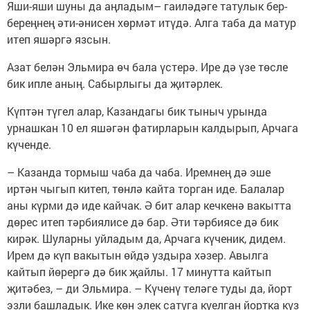
Яши-яши шуны да аңладым– гаиләдәге татулык бер-
береңнең әти-әнисен хөрмәт итүдә. Алга таба да матур
итеп яшәргә язсын.
Азат белән Эльмира өч бала үстерә. Ире дә үзе төсле
бик ипле аның. Сабырлыгы да җитәрлек.
Күптән түгел алар, Казандагы бик тыныч урында
урнашкан 10 ел яшәгән фатирларын калдырып, Арчага
күченде.
– Казанда тормыш чаба да чаба. Иремнең дә эше
иртән чыгып китеп, төнлә кайта торган иде. Балалар
аны күрми дә иде кайчак. Ә бит алар кечкенә вакытта
дөрес итеп тәрбиялисе дә бар. Әти тәрбиясе дә бик
кирәк. Шуларны уйладым да, Арчага күченик, дидем.
Ирем дә күп вакытын өйдә уздыра хәзер. Авылга
кайтып йөрергә дә бик җайлы. 17 минутта кайтып
җитәбез, – ди Эльмира. – Күченү теләге туды да, йорт
эзли башладык. Ике көн элек сатуга куелган йортка күз