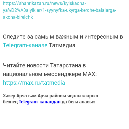
https://shahrikazan.ru/news/kyiskacha-
ya%D2%A3alyiklar/1-syynyfka-ukyrga-kerche-balalarga-
akcha-birelchk
Следите за самым важным и интересным в
Telegram-канале
Татмедиа
Читайте новости Татарстана в
национальном мессенджере MАХ:
https://max.ru/tatmedia
Хәзер Арча һәм Арча районы яңалыкларын
безнең
Telegram-каналдан
да белә аласыз