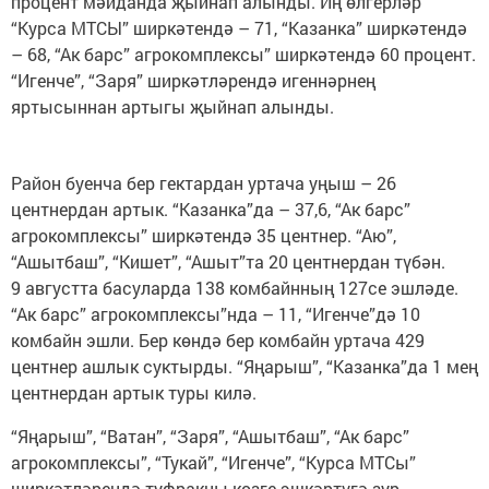
процент мәйданда җыйнап алынды. Иң өлгерләр
“Курса МТСЫ” ширкәтендә – 71, “Казанка” ширкәтендә
– 68, “Ак барс” агрокомплексы” ширкәтендә 60 процент.
“Игенче”, “Заря” ширкәтләрендә игеннәрнең
яртысыннан артыгы җыйнап алынды.
Район буенча бер гектардан уртача уңыш – 26
центнердан артык. “Казанка”да – 37,6, “Ак барс”
агрокомплексы” ширкәтендә 35 центнер. “Аю”,
“Ашытбаш”, “Кишет”, “Ашыт”та 20 центнердан түбән.
9 августта басуларда 138 комбайнның 127се эшләде.
“Ак барс” агрокомплексы”нда – 11, “Игенче”дә 10
комбайн эшли. Бер көндә бер комбайн уртача 429
центнер ашлык суктырды. “Яңарыш”, “Казанка”да 1 мең
центнердан артык туры килә.
“Яңарыш”, “Ватан”, “Заря”, “Ашытбаш”, “Ак барс”
агрокомплексы”, “Тукай”, “Игенче”, “Курса МТСы”
ширкәтләрендә туфракны көзге эшкәртүгә зур