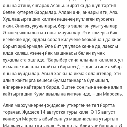
очына әтине, янгарак Аязны. Зиратка да шул тәртип
белән күтәреп бардылар. Алдан әни, аннары әти, Аяз.
Хушлашырга дип килгән кешенең күплеген күрсәгез
икән. Әнинең укучылары, бергә эшләгән укытучылар.
Әтинең яхшылыгын онытмаучылар. Әти гомергә бик
игелекле иде, ярдәм сорап килүчене беркайчан да кире
борып җибәрмәде. Әле бит ул үләсе көнне дә, лаеклы
ялда килеш, үзенең йөк машинасы белән күмәк
хуҗалыкта эшләде. “Барыбер сиңа ялынып киләләр, ул
икмәкне син алып кайтып бирәсең”, – дип әтине амбар
янына куйдылар. Авыл халкына икмәк өләштеләр, әти
алып кайтырга кешесе булмаганнарга булышып,
өйләренә кайтарып бирде. Эштән соң гына әнине алып
кайтырга дип Куәм авылына киткән иде, – ди Марсель.
Алия мәрхүмнәрнең җидесен үткәргәнче төп йортта
торачак. Җидесе 14 августка туры килә. Ә 15 август
көнне ул Марсель абыйсын үз машинасына утыртып
Мәскәүгә алып китәчәк. Рульдә дә Алия үзе барачак. Ә