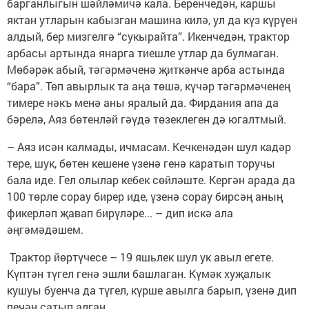
барганлыгын шәйләмичә кала. Беренчедән, каршы
яктан утларын кабызган машина килә, ул да күз күрүен
алдый, бер мизгелгә “сукырайта”. Икенчедән, трактор
арбасы артында янарга тиешле утлар да булмаган.
Мөбәрәк абый, тәгәрмәченә җиткәнче арба астында
“бара”. Төп авырлык та аңа төшә, күчәр тәгәрмәченең
тимере нәкъ менә аны яралый да. Фирдания апа да
бәрелә, Аяз бөтенләй гәүдә төзеклеген дә югалтмый.
– Аяз исән калмады, ичмасам. Кечкенәдән шул кадәр
тере, шук, бөтен кешене үзенә генә каратып торучы
бала иде. Гел олылар кебек сөйләште. Кергән арада да
100 төрле сорау бирер иде, үзенә сорау бирсәң аның
фикерләп җавап бирүләре... – дип искә ала
әңгәмәдәшем.
Трактор йөртүчесе – 19 яшьлек шул ук авыл егете.
Күптән түгел генә эшли башлаган. Күмәк хуҗалык
кушуы буенча да түгел, күрше авылга барып, үзенә дип
печән сатып алган.