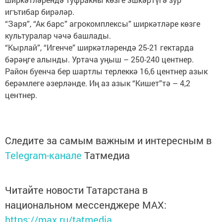
игътибар бирәләр.
“Заря”, “Ак барс” агрокомплексы” ширкәтләре көзге
культуралар чәчә башлады.
“Кырлай”, “Игенче” ширкәтләрендә 25-21 гектарда
бәрәңге алынды. Уртача уңыш – 250-240 центнер.
Район буенча бер шартлы терлеккә 16,6 центнер азык
берәмлеге әзерләнде. Иң аз азык “Кишет”тә – 4,2
центнер.
Следите за самым важным и интересным в
Telegram-канале
Татмедиа
Читайте новости Татарстана в
национальном мессенджере MАХ:
https://max.ru/tatmedia