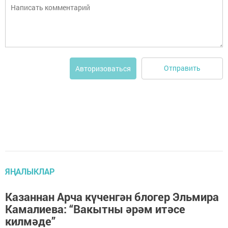
Отправить
Авторизоваться
ЯҢАЛЫКЛАР
Казаннан Арча күченгән блогер Эльмира
Камалиева: “Вакытны әрәм итәсе
килмәде”