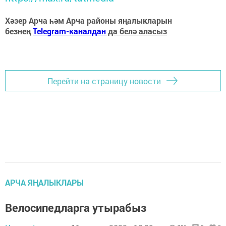
Хәзер Арча һәм Арча районы яңалыкларын
безнең
Telegram-каналдан
да белә аласыз
Перейти на страницу новости
АРЧА ЯҢАЛЫКЛАРЫ
Велосипедларга утырабыз