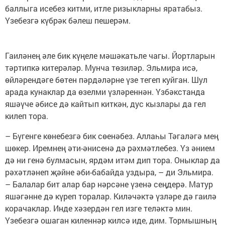
баллыга исебез китми, итле ризыкларны яратабыз.
Үзебезгә күбрәк бәлеш пешерәм.
Гаиләнең әле бик күңеле мәшәкатьле чагы. Йортларын
тәртипкә китерәләр. Мунча төзиләр. Эльмира исә,
өйләрендәге бөтен пәрдәләрне үзе тегеп куйган. Шул
арада кунаклар да өзелми үзләреннән. Үзбәкстанда
яшәүче әбисе дә кайтып киткән, дус кызлары да гел
килеп тора.
– Бүгенге көнебезгә бик сөенәбез. Аллаһы Тәгаләгә мең
шөкер. Иремнең әти-әнисенә дә рәхмәтлебез. Үз әнием
дә ни генә булмасын, ярдәм итәм дип тора. Оныклар да
рәхәтләнеп җәйне әби-бабайда уздыра, – ди Эльмира.
– Балалар бит алар бар нәрсәне үзенә сеңдерә. Матур
яшәгәнне дә күреп торалар. Киләчәктә үзләре дә гаилә
корачаклар. Инде хәзердән гел изге теләктә мин.
Үзебезгә ошаган киленнәр килсә иде, дим. Тормышның