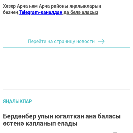
Хәзер Арча һәм Арча районы яңалыкларын
безнең
Telegram-каналдан
да белә аласыз
Перейти на страницу новости
ЯҢАЛЫКЛАР
Бердәнбер улын югалткан ана баласы
өстенә капланып елады