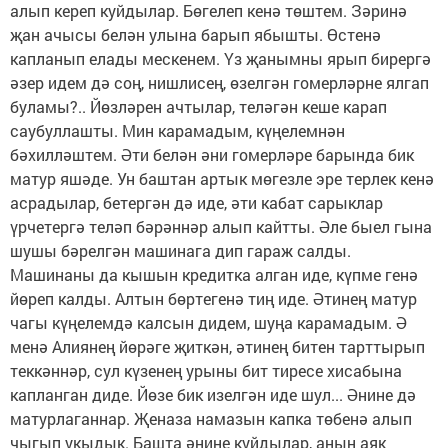
алып кереп куйдылар. Бөгелеп кенә төштем. Зәринә
җан ачысы белән улына барып ябышты. Өстенә
капланып елады мескенем. Үз җанымны ярып бирергә
әзер идем дә соң, нишлисең, өзелгән гомерләрне ялгап
буламы?.. Йөзләрен ачтылар, теләгән кеше карап
саубуллашты. Мин карамадым, күңелемнән
бәхилләштем. Әти белән әни гомерләре барында бик
матур яшәде. Ун баштан артык мөгезле эре терлек кенә
асрадылар, бетергән дә иде, әти кабат сарыклар
үрчетергә теләп бәрәннәр алып кайтты. Әле быел гына
шушы бәрелгән машинага дип гараж салды.
Машинаны да кышын кредитка алган иде, күпме генә
йөреп калды. Алтын бөртегенә тиң иде. Әтинең матур
чагы күңелемдә калсын дидем, шуңа карамадым. Ә
менә Алиянең йөрәге җиткән, әтинең битен тарттырып
теккәннәр, сул күзенең урыны бит тиресе хисабына
капланган диде. Йөзе бик изелгән иде шул... Әнине дә
матурлаганнар. Җеназа намазын капка төбенә алып
чыгып укыдык. Башта әнине куйдылар, аның аяк