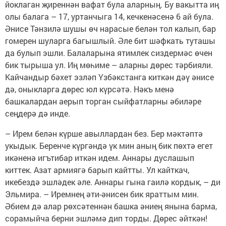
йоклаган җиреннән вафат була аларның. Бу вакытта иң
олы балага – 17, уртанчыга 14, кечкенәсенә 6 ай була.
Әнисе Тәнзилә шушы өч нарасые белән тол калып, бар
гомерен шуларга багышлый. Әле бит шәфкать туташы
да булып эшли. Балаларына ятимлек сиздермәс өчен
бик тырыша ул. Иң мөһиме – аларны дөрес тәрбияли.
Кайчандыр бәхет эзләп Үзбәкстанга киткән дәү әнисе
дә, оныкларга дөрес юл күрсәтә. Нәкъ менә
башкалардан аерып торган сыйфатларны әбиләре
сеңдерә дә инде.
– Ирем белән күрше авыллардан без. Бер мәктәптә
укыдык. Беренче күргәндә үк мин аның бик пөхтә егет
икәненә игътибар иткән идем. Аннары дуслашып
киттек. Азат армиягә барып кайтты. Ул кайткач,
икебездә эшләдек әле. Аннары гына гаилә кордык, – ди
Эльмира. – Иремнең әти-әнисен бик яраттым мин.
Әбием дә алар рөхсәтеннән башка әниең янына барма,
сорамыйча берни эшләмә дип торды. Дөрес әйткән!