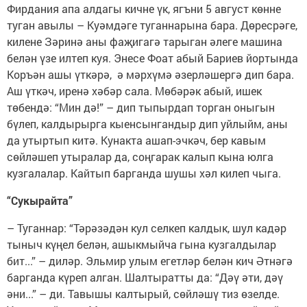
Фирдания апа алдагы кичне үк, ягъни 5 август көнне
туган авылы – Куәмдәге туганнарына бара. Дөресрәге,
килене Зәринә аны фаҗигагә тарыган әлеге машина
белән үзе илтеп куя. Энесе Фоат абый Бариев йортында
Коръән ашы үткәрә, ә мәрхүмә әзерләшергә дип бара.
Аш үткәч, иренә хәбәр сала. Мөбәрәк абый, ишек
төбендә: “Мин дә!” – дип тыпырдап торган оныгын
бүлеп, калдырырга кыенсынгандыр дип уйлыйм, аны
да утыртып китә. Кунакта ашап-эчкәч, бер кавым
сөйләшеп утыралар да, соңгарак калып кына юлга
кузгалалар. Кайтып барганда шушы хәл килеп чыга.
“Сукырайта”
– Туганнар: “Тәрәзәдән кул селкеп калдык, шул кадәр
тыныч күңел белән, ашыкмыйча гына кузгалдылар
бит...” – диләр. Эльмир улым егетләр белән кич Әтнәгә
барганда күреп алган. Шалтыратты да: “Дәү әти, дәү
әни...” – ди. Тавышы калтырый, сөйләшү тиз өзелде.