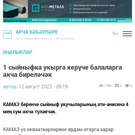
АРЧА ХӘБӘРЛӘРЕ
16+
"Арча хәбәрләре" газетасы - Арча районы
ЯҢАЛЫКЛАР
1 сыйныфка укырга керүче балаларга
акча биреләчәк
автор,
12 август 2023 - 09:19
1763
0
0
КАМАЗ беренче сыйныф укучыларының әти-әнисенә 4
мең сум акча түләячәк.
КАМАЗ үз хезмәткәрләренә ярдәм итәргә карар