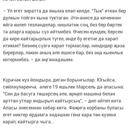
– Ул егет зиратта да яныма елап килде. “Тык” иткән бер
дулкын тойгач кына туктаган. Әти-әнисе дә киченнән
өйгә килеп тезләнделәр, нишләтик соң, без бер бөртек
тә аларга каршы сүз әйтмибез. Өчесен күмдек, берсен
дә кире кайтарырлык түгел, инде бу егетне дә харап
итикме? Безнең сүзгә карап тормаслар, ниндидер җәза
бирерләр, ләкин аның әле яшисе бар, без аңа кыенлык
китермибез, – ди әңгәмәдәшем.
Күрәчәк күз йомдыра, дигән борынгылар. Югыйсә,
сөйләүләренчә, әлеге 19 яшьлек Марсель дә апасына:
“Син дә басуга төшәрсең әле, җиңел машина белән
арттан утлар яндырып кайтырсың”, – дип әйтеп китә.
Апасы энесеннән хәбәр көтә. Фаҗига корбаны буласы
егет никтер ярдәмгә эндәшми генә кара төн күзенә
карап, кайтырга чыга...