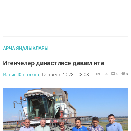
АРЧА ЯҢАЛЫКЛАРЫ
Игенчеләр династиясе дәвам итә
Ильяс Фәттахов,
12 август 2023 - 08:08
1120
0
0