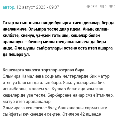
автор,
12 август 2023 - 09:07
2339
0
0
Татар хатын-кызы нинди булырга тиеш дисәләр, бер дә
икеләнмичә, Эльмира төсле дияр идем. Аның килеш-
килбәте, киенүе, үз-үзен тотышы, кешеләр белән
аралашуы – безнең милләтнең асылын ача да бирә
инде. Әле шушы сыйфатлары өстенә оста итеп ашарга
да пешерә ул.
Кешеләргә заказга тортлар әзерләп бирә.
Эльмира Камалиева социаль челтәрләрдә бик матур
итеп үз блогын да алып бара. Язылучыларына бик
игътибарлы, мөлаем ул. Күпләр белә: аңа язылган
кешеләр дә үзе төсле. Бер-берсенә начар сүз әйтмиләр,
матур итеп аралашалар.
Эльмирага кешелекле булу, башкаларны хөрмәт итү
сыйфаты кечкенәдән сеңгән. Әтиләре 42 яшендә