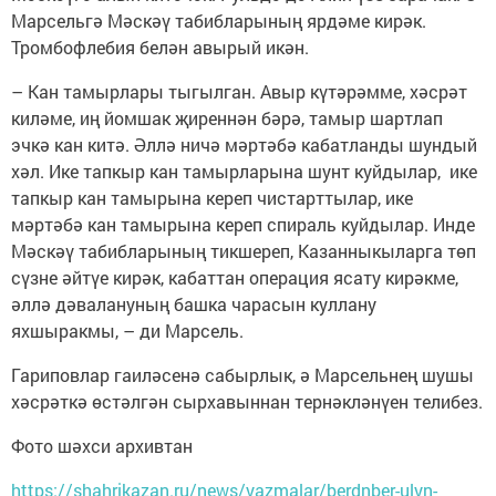
Марсельгә Мәскәү табибларының ярдәме кирәк.
Тромбофлебия белән авырый икән.
– Кан тамырлары тыгылган. Авыр күтәрәмме, хәсрәт
киләме, иң йомшак җиреннән бәрә, тамыр шартлап
эчкә кан китә. Әллә ничә мәртәбә кабатланды шундый
хәл. Ике тапкыр кан тамырларына шунт куйдылар, ике
тапкыр кан тамырына кереп чистарттылар, ике
мәртәбә кан тамырына кереп спираль куйдылар. Инде
Мәскәү табибларының тикшереп, Казанныкыларга төп
сүзне әйтүе кирәк, кабаттан операция ясату кирәкме,
әллә дәвалануның башка чарасын куллану
яхшыракмы, – ди Марсель.
Гариповлар гаиләсенә сабырлык, ә Марсельнең шушы
хәсрәткә өстәлгән сырхавыннан тернәкләнүен телибез.
Фото шәхси архивтан
https://shahrikazan.ru/news/yazmalar/berdnber-ulyn-