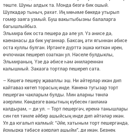
төште. Шуны алдык та. Монда безгә бик ошый.
Шулкадәр тыныч, рәхәт. Иң мөһиме бөкедә утырып
гомер заяга узмый. Буш вакытыбызны балаларга
багышлыйбыз.
Эльмира бик оста пешерә дә әле ул. Үз әнисе дә,
каенанасы да бик уңганнар. Баксаң, әти ягыннан әбисе
оста куллы булган. Иртәнге дүрттә эшкә киткән ирен,
өчпочмак пешереп озаткан ул. Нәселе булдыклы,
Эльмираның. Үзе дә әбисе һәм әниләреннән
калышмый. Заказга тортлар пешереп сата.
– Кешегә пешерү җаваплы эш. Ни әйтерләр икән дип
кайтаваз көтеп торасың инде. Көненә тугызар торт
пешергән чакларым булды. Мин аларны төнлә
әзерлим. Көндезге вакытның күбесен гаиләмә
калдырам, – ди ул. – Торт пешергәч, иремә танышлары
син гел тәмле әйбер ашыйсың инде дип әйтәләр икән.
Ул да югалып калмый: “Әйе, хатыным торт пешергәндә,
йомырка тәбәсе әзерләп ашыйм”, ди икән. Безнең