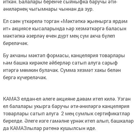
иткән. Балалары беренче сыйныфка баручы әти-
әниләрнең чыгымнары чыннан да зур.
Ел саен үткәрелә торган «Мәктәпкә җыенырга ярдәм
ит» акциясе кысаларында һәр хезмәткәргә баласын
мәктәпкә әзерләү өчен дүрт мең сум акча бүлеп
биреләчәк.
Бу акчаны мәктәп формасы, канцелярия товарлары
һәм башка кирәкле әйберләр сатып алуга сарыф
итәргә мөмкин булачак. Сумма хезмәт хакы белән
бергә күчереләчәк.
КАМАЗ елдан-ел әлеге акцияне дәвам итеп килә. Узган
ел балалары укырга баручы әти-әниләргә канцелярия
товарлары сатып алуга 2 мең сумлык сертификатлар
бирелде. Әлеге изге гамәлне үрнәк итеп алып, башкалар
да КАМАЗлылар рәтенә кушылсын иде.