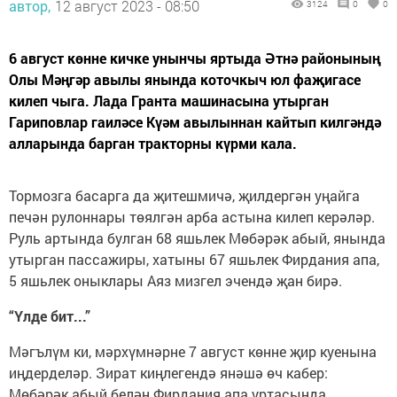
автор,
12 август 2023 - 08:50
3124
0
0
6 август көнне кичке унынчы яртыда Әтнә районының
Олы Мәңгәр авылы янында коточкыч юл фаҗигасе
килеп чыга. Лада Гранта машинасына утырган
Гариповлар гаиләсе Күәм авылыннан кайтып килгәндә
алларында барган тракторны күрми кала.
Тормозга басарга да җитешмичә, җилдергән уңайга
печән рулоннары төялгән арба астына килеп керәләр.
Руль артында булган 68 яшьлек Мөбәрәк абый, янында
утырган пассажиры, хатыны 67 яшьлек Фирдания апа,
5 яшьлек оныклары Аяз мизгел эчендә җан бирә.
“Үлде бит...”
Мәгълүм ки, мәрхүмнәрне 7 август көнне җир куенына
иңдерделәр. Зират киңлегендә янәшә өч кабер:
Мөбәрәк абый белән Фирдания апа уртасында