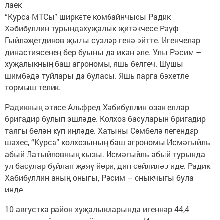
лаек
“Курса МТСы” ширкәте комбайнчысы Радик
Хәбибуллин турындахуҗалык җитәкчесе Рәүф
Гыйләҗетдинов җылы сүзләр генә әйтте. Игенчеләр
династиясенең бер буыны да икән әле. Улы Рәсим –
хуҗалыкның баш агрономы, яшь белгеч. Шушы
шимбәдә туйлары да буласы. Яшь парга бәхетле
тормыш телик.
Радикның әтисе Альфред Хәбибуллин озак еллар
бригадир булып эшләде. Колхоз басуларын бригадир
таягы белән күп иңләде. Хатыны Сөмбелә легендар
шәхес, “Курса” колхозының баш агрономы Исмәгыйль
абый Латыйповның кызы. Исмәгыйль абый турында
ул басулар буйлап җәяү йөри, дип сөйлиләр иде. Радик
Хабибуллин аның оныгы, Рәсим – оныкчыгы була
инде.
10 августка район хуҗалыкларында игеннәр 44,4