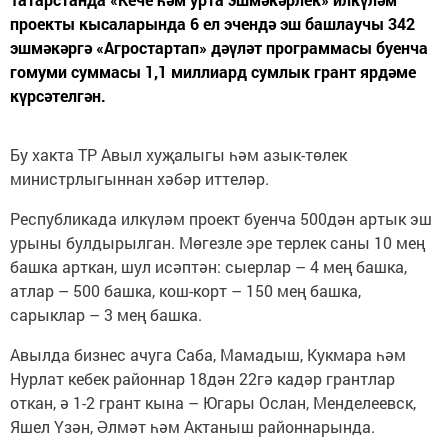
проекты кысаларында 6 ел эчендә эш башлаучы 342
эшмәкәргә «Агростартап» дәүләт программасы буенча
гомуми суммасы 1,1 миллиард сумлык грант ярдәме
күрсәтелгән.
Бу хакта ТР Авыл хуҗалыгы һәм азык-төлек
министрлыгыннан хәбәр иттеләр.
Республикада илкүләм проект буенча 500дән артык эш
урыны булдырылган. Мөгезле эре терлек саны 10 мең
башка арткан, шул исәптән: сыерлар – 4 мең башка,
атлар – 500 башка, кош-корт – 150 мең башка,
сарыклар – 3 мең башка.
Авылда бизнес ачуга Саба, Мамадыш, Кукмара һәм
Нурлат кебек районнар 18дән 22гә кадәр грантлар
откан, ә 1-2 грант кына – Югары Ослан, Менделеевск,
Яшел Үзән, Әлмәт һәм Актаныш районнарында.