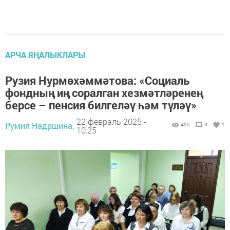
АРЧА ЯҢАЛЫКЛАРЫ
Рузия Нурмөхәммәтова: «Социаль
фондның иң соралган хезмәтләренең
берсе – пенсия билгеләү һәм түләү»
22 февраль 2025 -
Румия Надршина,
495
0
1
10:25