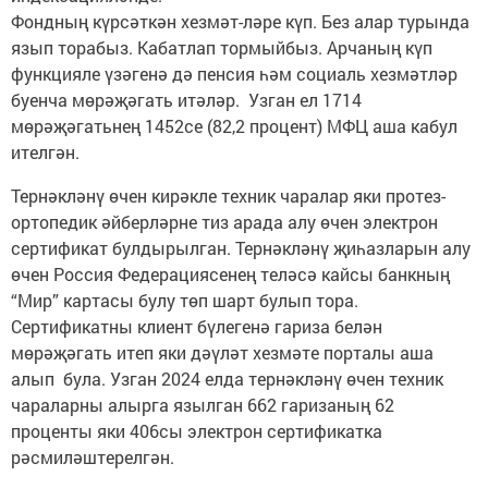
Фондның күрсәткән хезмәт-ләре күп. Без алар турында
язып торабыз. Кабатлап тормыйбыз. Арчаның күп
функцияле үзәгенә дә пенсия һәм социаль хезмәтләр
буенча мөрәҗәгать итәләр. Узган ел 1714
мөрәҗәгатьнең 1452се (82,2 процент) МФЦ аша кабул
ителгән.
Тернәкләнү өчен кирәкле техник чаралар яки протез-
ортопедик әйберләрне тиз арада алу өчен электрон
сертификат булдырылган. Тернәкләнү җиһазларын алу
өчен Россия Федерациясенең теләсә кайсы банкның
“Мир” картасы булу төп шарт булып тора.
Сертификатны клиент бүлегенә гариза белән
мөрәҗәгать итеп яки дәүләт хезмәте порталы аша
алып була. Узган 2024 елда тернәкләнү өчен техник
чараларны алырга язылган 662 гаризаның 62
проценты яки 406сы электрон сертификатка
рәсмиләштерелгән.