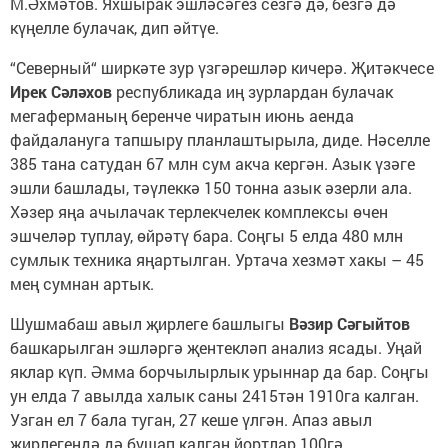
М.Әхмәтов. Яхшырак эшләсәгез сезгә дә, безгә дә
күңелле булачак, дип әйтүе.
“Северный“ ширкәте зур үзгәрешләр кичерә. Җитәкчесе
Ирек Сәләхов
республикада иң зурлардан булачак
мегаферманың беренче чиратын июнь аенда
файдалануга тапшыру планлаштырыла, диде. Нәселле
385 тана сатудан 67 млн сум акча кергән. Азык үзәге
эшли башлады, тәүлеккә 150 тонна азык әзерли ала.
Хәзер яңа ачылачак терлекчелек комплексы өчен
эшчеләр туплау, өйрәтү бара. Соңгы 5 елда 480 млн
сумлык техника яңартылган. Уртача хезмәт хакы – 45
мең сумнан артык.
Шушмабаш авыл җирлеге башлыгы
Вәзир Сәгыйтов
башкарылган эшләргә җентекләп анализ ясады. Уңай
яклар күп. Әмма борчылырлык урыннар да бар. Соңгы
ун елда 7 авылда халык саны 2415тән 1910га калган.
Узган ел 7 бала туган, 27 кеше үлгән. Апаз авыл
җирлегендә дә бушап калган йортлар 100гә