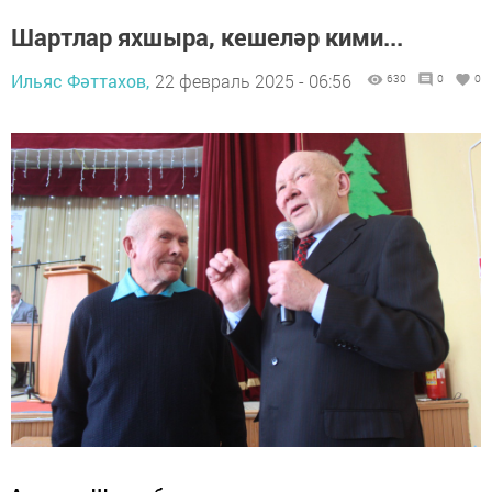
Шартлар яхшыра, кешеләр кими...
Ильяс Фәттахов,
22 февраль 2025 - 06:56
630
0
0