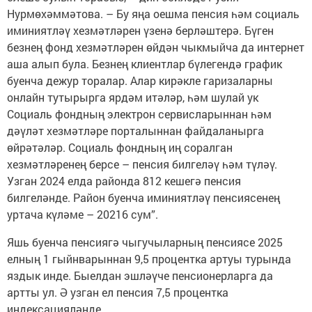
Нурмөхәммәтова. – Бу яңа оешма пенсия һәм социаль
иминиятләү хезмәтләрен үзенә берләштерә. Бүген
безнең фонд хезмәтләрен өйдән чыкмыйча да интернет
аша алып була. Безнең клиентлар бүлегендә график
буенча дежур торалар. Алар кирәкле гаризаларны
онлайн тутырырга ярдәм итәләр, һәм шулай ук
Социаль фондның электрон сервисларыннан һәм
дәүләт хезмәтләре порталыннан файдаланырга
өйрәтәләр. Социаль фондның иң соралган
хезмәтләренең берсе – пенсия билгеләү һәм түләү.
Узган 2024 елда районда 812 кешегә пенсия
билгеләнде. Район буенча иминиятләү пенсиясенең
уртача күләме – 20216 сум”.
Яшь буенча пенсиягә чыгучыларның пенсиясе 2025
елның 1 гыйнварыннан 9,5 процентка артуы турында
яздык инде. Быелдан эшләүче пенсионерларга да
артты ул. Ә узган ел пенсия 7,5 процентка
индексацияләнде.