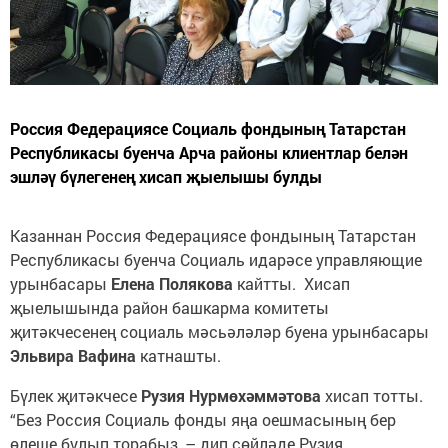
Россия Федерациясе Социаль фондының Татарстан
Республикасы буенча Арча районы клиентлар белән
эшләү бүлегенең хисап җыелышы булды
Казаннан Россия Федерациясе фондының Татарстан
Республикасы буенча Социаль идарәсе управляющие
урынбасары
Елена Полякова
кайтты. Хисап
җыелышында район башкарма комитеты
җитәкчесенең социаль мәсьәләләр буена урынбасары
Эльвира Вафина
катнашты.
Бүлек җитәкчесе
Рузия Нурмөхәммәтова
хисап тотты.
“Без Россия Социаль фонды яңа оешмасының бер
өлеше булып торабыз, – дип сөйләде Рузия