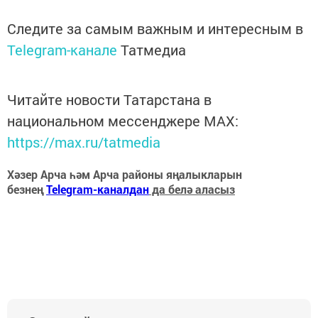
Следите за самым важным и интересным в
Telegram-канале
Татмедиа
Читайте новости Татарстана в
национальном мессенджере MАХ:
https://max.ru/tatmedia
Хәзер Арча һәм Арча районы яңалыкларын
безнең
Telegram-каналдан
да белә аласыз