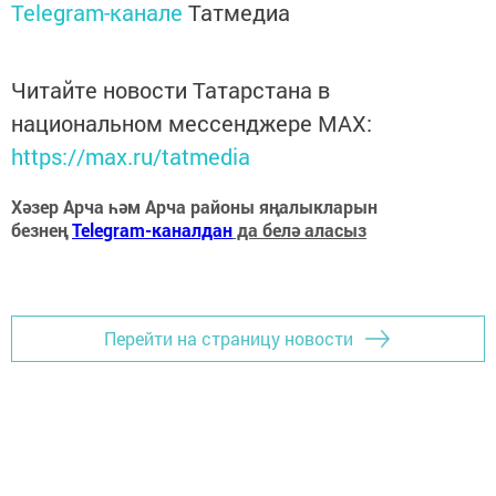
Telegram-канале
Татмедиа
Читайте новости Татарстана в
национальном мессенджере MАХ:
https://max.ru/tatmedia
Хәзер Арча һәм Арча районы яңалыкларын
безнең
Telegram-каналдан
да белә аласыз
Перейти на страницу новости