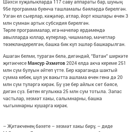
Шәхси хуҗалыкларда 117 саву аппараты бар, шуның
95е программа буенча ташламалы бәяләрдә бирелгән.
Узган ел сыерлар, кәҗәләр, атлар, йорт кошлары өчен 3
млн сумнан артык субсидия бирелгән.
Төрле программалар, ига-нәчеләр ярдәмендә
авылларда юллар, күперләр, чишмәләр, мәчетләр
төзекләндерелгән, башка бик күп эшләр башкарылган.
Ашаган белми, тураган белә, дигәндәй, “Ватан“ ширкәте
җитәкчесе
Мансур Әхмәтов
2024 елда акча кереме 251
млн сум булуын әйтеп үтте. Бер караганда шактый
сумма кебек, шул ук вакытта ашлама өчен генә дә 20
млн сум түләргә кирәк. Бу үзе бер айлык сөт бәясе,
дигән сүз. Бөтен ягулыкка 25 млн сум тотыла. Запас
частьлар, хезмәт хакы, салымнарны, башка
чыгымнарны кушарга кирәк.
– Җитәкченең бәхете – хезмәт хакы бирү, – диде