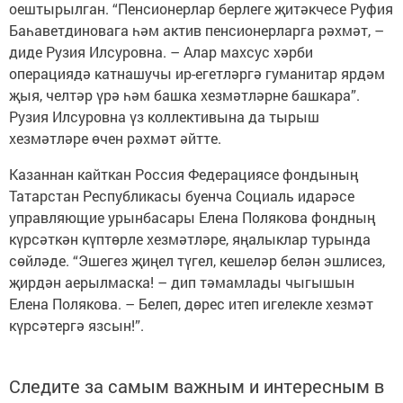
оештырылган. “Пенсионерлар берлеге җитәкчесе Руфия
Баһаветдиновага һәм актив пенсионерларга рәхмәт, –
диде Рузия Илсуровна. – Алар махсус хәрби
операциядә катнашучы ир-егетләргә гуманитар ярдәм
җыя, челтәр үрә һәм башка хезмәтләрне башкара”.
Рузия Илсуровна үз коллективына да тырыш
хезмәтләре өчен рәхмәт әйтте.
Казаннан кайткан Россия Федерациясе фондының
Татарстан Республикасы буенча Социаль идарәсе
управляющие урынбасары Елена Полякова фондның
күрсәткән күптөрле хезмәтләре, яңалыклар турында
сөйләде. “Эшегез җиңел түгел, кешеләр белән эшлисез,
җирдән аерылмаска! – дип тәмамлады чыгышын
Елена Полякова. – Белеп, дөрес итеп игелекле хезмәт
күрсәтергә язсын!”.
Следите за самым важным и интересным в