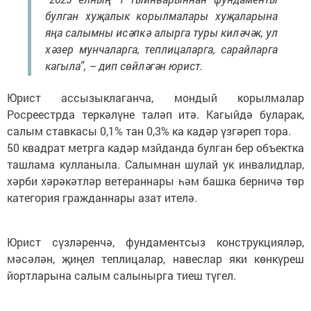
булган хуҗалык корылмалары хуҗаларына
яңа салымны исәпкә алырга туры киләчәк, ул
хәзер мунчаларга, теплицаларга, сарайларга
кагыла”, – дип сөйләгән юрист.
Юрист ассызыклаганча, мондый корылмалар
Росреестрда теркәлүне таләп итә. Кагыйдә буларак,
салым ставкасы 0,1% тан 0,3% ка кадәр үзгәреп тора.
50 квадрат метрга кадәр мзйданда булган бер объектка
ташлама кулланыла. Салымнан шулай ук инвалидлар,
хәрби хәрәкәтләр ветераннары һәм башка берничә төр
категория гражданнары азат ителә.
Юрист сүзләренчә, фундаментсыз конструкцияләр,
мәсәлән, җиңел теплицалар, навеслар яки көнкүреш
йортларына салым салынырга тиеш түгел.