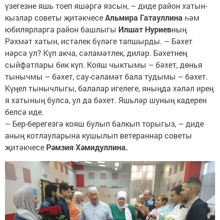
үзегезне яшь тоеп яшәргә язсын, – диде район хатын-
кызлар советы җитәкчесе
Альмира Гатауллина
һәм
юбилярларга район башлыгы
Илшат Нуриев
ның
Рәхмәт хатын, истәлек бүләге тапшырды. – Бәхет
нәрсә ул? Күп акча, сәламәтлек, диләр. Бәхетнең
сыйфатлары бик күп. Кояш чыктымы – бәхет, дөнья
тынычмы – бәхет, сау-сәламәт бала тудымы – бәхет.
Күңел тынычлыгы, балалар игелеге, яныңда хәләл ирең
я хатының булса, ул да бәхет. Яшьләр шуның кадерен
белсә иде.
– Бер-берегезгә кояш булып балкып торыгыз, – диде
аның котлауларына кушылып ветераннар советы
җитәкчесе
Рәмзия Хәмидуллина.