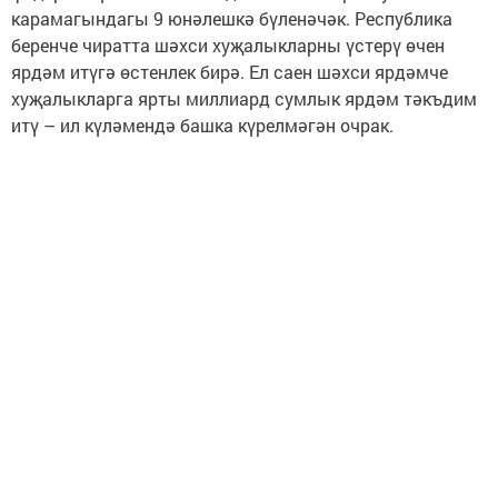
карамагындагы 9 юнәлешкә бүленәчәк. Республика
беренче чиратта шәхси хуҗалыкларны үстерү өчен
ярдәм итүгә өстенлек бирә. Ел саен шәхси ярдәмче
хуҗалыкларга ярты миллиард сумлык ярдәм тәкъдим
итү – ил күләмендә башка күрелмәгән очрак.