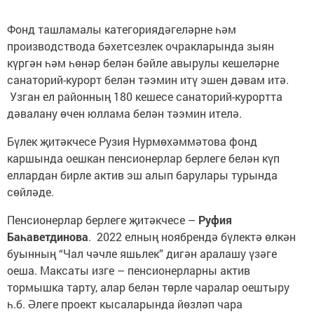
Фонд ташламалы категориядәгеләрне һәм
производствода бәхетсезлек очракларында зыян
күргән һәм һөнәр белән бәйле авырулы кешеләрне
санаторий-курорт белән тәэмин итү эшен дәвам итә.
Узган ел районның 180 кешесе санаторий-курортта
дәвалану өчен юллама белән тәэмин ителә.
Бүлек җитәкчесе Рузия Нурмөхәммәтова фонд
каршында оешкан пенсионерлар берлеге белән күп
еллардан бирле актив эш алып барулары турында
сөйләде.
Пенсионерлар берлеге җитәкчесе –
Руфия
Баһаветдинова
. 2022 елның ноябрендә бүлектә өлкән
буынның “Чал чәчле яшьлек” дигән аралашу үзәге
оеша. Максаты изге – пенсионерларны актив
тормышка тарту, алар белән төрле чаралар оештыру
һ.б. Әлеге проект кысаларында йөзләп чара