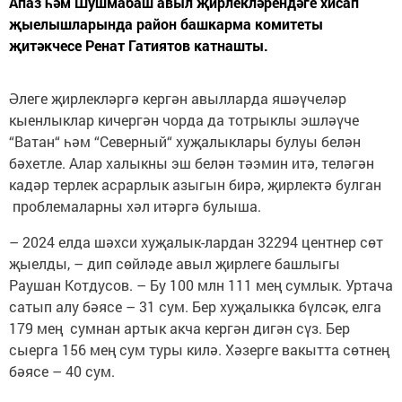
Апаз һәм Шушмабаш авыл җирлекләрендәге хисап
җыелышларында район башкарма комитеты
җитәкчесе Ренат Гатиятов катнашты.
Әлеге җирлекләргә кергән авылларда яшәүчеләр
кыенлыклар кичергән чорда да тотрыклы эшләүче
“Ватан“ һәм “Северный“ хуҗалыклары булуы белән
бәхетле. Алар халыкны эш белән тәэмин итә, теләгән
кадәр терлек асрарлык азыгын бирә, җирлектә булган
проблемаларны хәл итәргә булыша.
– 2024 елда шәхси хуҗалык-лардан 32294 центнер сөт
җыелды, – дип сөйләде авыл җирлеге башлыгы
Раушан Котдусов. – Бу 100 млн 111 мең сумлык. Уртача
сатып алу бәясе – 31 сум. Бер хуҗалыкка бүлсәк, елга
179 мең сумнан артык акча кергән дигән сүз. Бер
сыерга 156 мең сум туры килә. Хәзерге вакытта сөтнең
бәясе – 40 сум.