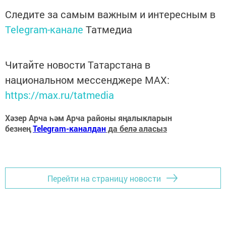
Следите за самым важным и интересным в
Telegram-канале
Татмедиа
Читайте новости Татарстана в
национальном мессенджере MАХ:
https://max.ru/tatmedia
Хәзер Арча һәм Арча районы яңалыкларын
безнең
Telegram-каналдан
да белә аласыз
Перейти на страницу новости