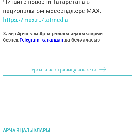
Читайте новости Татарстана в
национальном мессенджере MАХ:
https://max.ru/tatmedia
Хәзер Арча һәм Арча районы яңалыкларын
безнең
Telegram-каналдан
да белә аласыз
Перейти на страницу новости
АРЧА ЯҢАЛЫКЛАРЫ