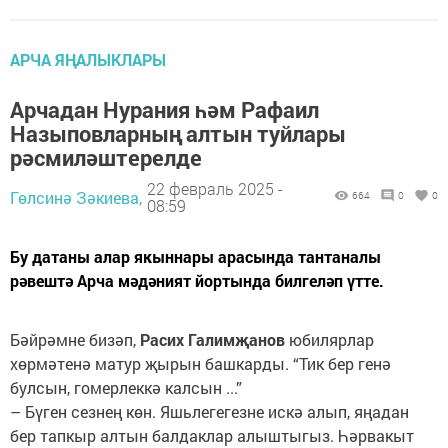
АРЧА ЯҢАЛЫКЛАРЫ
Арчадан Нурания һәм Рафаил
Назыповларның алтын туйлары
рәсмиләштерелде
22 февраль 2025 -
Гөлсинә Зәкиева,
664
0
0
08:59
Бу датаны алар якыннары арасында тантаналы
рәвештә Арча мәдәният йортында билгеләп үтте.
Бәйрәмне бизәп,
Расих Галимҗанов
юбилярлар
хөрмәтенә матур җырын башкарды. “Тик бер генә
булсын, гомерлеккә калсын ...”
– Бүген сезнең көн. Яшьлегегезне искә алып, яңадан
бер тапкыр алтын балдаклар алыштыгыз. Һәрвакыт