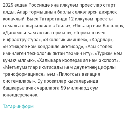
2025 елдан Россиядә яңа илкүләм проектлар старт
алды. Алар тормышның барлык өлкәләрен диярлек
колачлый. Быел Татарстанда 12 илкүләм проекты
гамәлгә ашырылачак: «Гаилә», «Яшьләр һәм балалар»,
«Дәвамлы һәм актив тормыш», «Тормыш өчен
инфраструктура», «Экологик иминлек», «Кадрлар»,
«Нәтиҗәле һәм көндәшле икътисад», «Азык-төлек
иминлеген технологик яктан тәэмин итү», «Туризм һәм
кунакчыллык», «Халыкара кооперация һәм экспорт»,
«Мәгълүматлар икътисады һәм дәүләтнең цифрлы
трансформациясе» һәм «Пилотсыз авиация
системалары». Бу проектлар кысаларында
башкарылачак чараларга 59 миллиард сум
юнәлдереләчәк.
Татар-информ