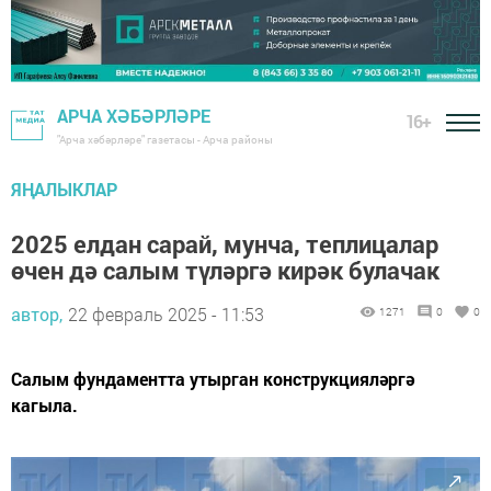
АРЧА ХӘБӘРЛӘРЕ
16+
"Арча хәбәрләре" газетасы - Арча районы
ЯҢАЛЫКЛАР
2025 елдан сарай, мунча, теплицалар
өчен дә салым түләргә кирәк булачак
автор,
22 февраль 2025 - 11:53
1271
0
0
Салым фундаментта утырган конструкцияләргә
кагыла.