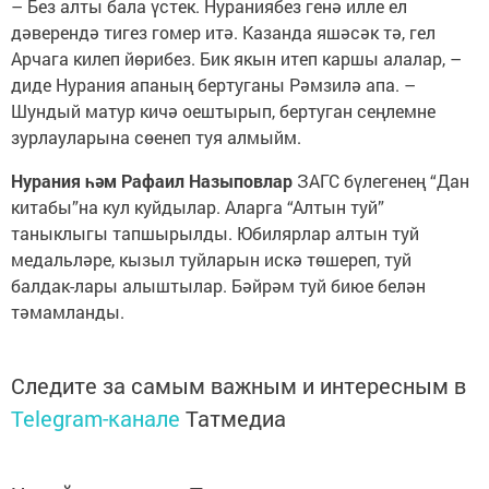
– Без алты бала үстек. Нураниябез генә илле ел
дәверендә тигез гомер итә. Казанда яшәсәк тә, гел
Арчага килеп йөрибез. Бик якын итеп каршы алалар, –
диде Нурания апаның бертуганы Рәмзилә апа. –
Шундый матур кичә оештырып, бертуган сеңлемне
зурлауларына сөенеп туя алмыйм.
Нурания һәм Рафаил Назыповлар
ЗАГС бүлегенең “Дан
китабы”на кул куйдылар. Аларга “Алтын туй”
таныклыгы тапшырылды. Юбилярлар алтын туй
медальләре, кызыл туйларын искә төшереп, туй
балдак-лары алыштылар. Бәйрәм туй биюе белән
тәмамланды.
Следите за самым важным и интересным в
Telegram-канале
Татмедиа