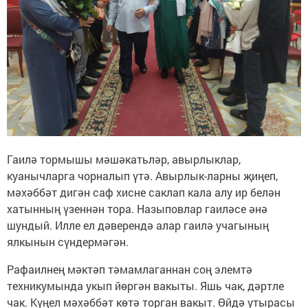
Гаилә тормышы мәшәкатьләр, авырлыклар,
куанычларга чорналып үтә. Авырлык-ларны җиңеп,
мәхәббәт дигән саф хисне саклап кала алу ир белән
хатынның үзеннән тора. Назыповлар гаиләсе әнә
шундый. Илле ел дәверендә алар гаилә учагының
ялкынын сүндермәгән.
Рафаилнең мәктәп тәмамлаганнан соң элемтә
техникумында укып йөргән вакыты. Яшь чак, дәртле
чак. Күңел мәхәббәт көтә торган вакыт. Өйдә утырасы