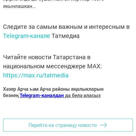
якынлашкан...
Следите за самым важным и интересным в
Telegram-канале
Татмедиа
Читайте новости Татарстана в
национальном мессенджере MАХ:
https://max.ru/tatmedia
Хәзер Арча һәм Арча районы яңалыкларын
безнең
Telegram-каналдан
да белә аласыз
Перейти на страницу новости