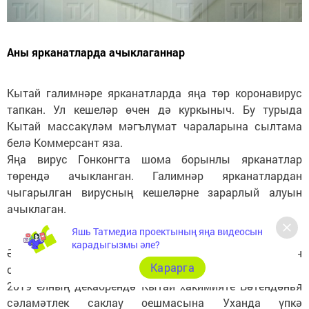
Аны ярканатларда ачыклаганнар
Кытай галимнәре ярканатларда яңа төр коронавирус
тапкан. Ул кешеләр өчен дә куркыныч. Бу турыда
Кытай массакүләм мәгълүмат чараларына сылтама
белә Коммерсант яза.
Яңа вирус Гонконгта шома борынлы ярканатлар
төрендә ачыкланган. Галимнәр ярканатлардан
чыгарылган вирусның кешеләрне зарарлый алуын
ачыклаган.
Яшь Татмедиа проектының яңа видеосын
карадыгызмы әле?
Әмма шул ук вакытта галимнәр әлегә паника өчен
Карарга
сәбәпләр юк, диләр.
2019 елның декабрендә Кытай хакимияте Бөтендөнья
сәламәтлек саклау оешмасына Уханда үпкә