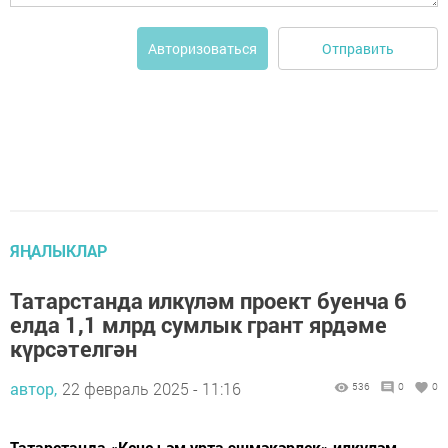
Отправить
Авторизоваться
ЯҢАЛЫКЛАР
Татарстанда илкүләм проект буенча 6
елда 1,1 млрд сумлык грант ярдәме
күрсәтелгән
автор,
22 февраль 2025 - 11:16
536
0
0
Татарстанда «Кече һәм урта эшмәкәрлек» илкүләм