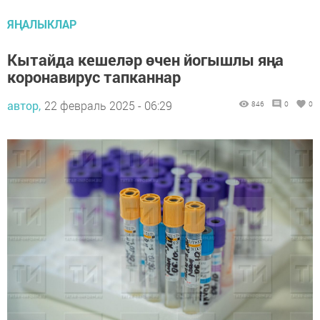
ЯҢАЛЫКЛАР
Кытайда кешеләр өчен йогышлы яңа
коронавирус тапканнар
автор,
22 февраль 2025 - 06:29
846
0
0