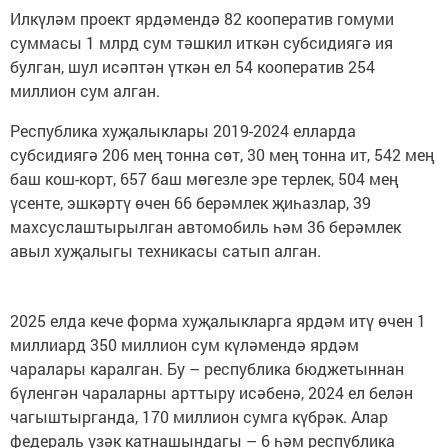
Илкүләм проект ярдәмендә 82 кооператив гомуми
суммасы 1 млрд сум тәшкил иткән субсидиягә ия
булган, шул исәптән үткән ел 54 кооператив 254
миллион сум алган.
Республика хуҗалыклары 2019-2024 елларда
субсидиягә 206 мең тонна сөт, 30 мең тонна ит, 542 мең
баш кош-корт, 657 баш мөгезле эре терлек, 504 мең
үсенте, эшкәртү өчен 66 берәмлек җиһазлар, 39
махсуслаштырылган автомобиль һәм 36 берәмлек
авыл хуҗалыгы техникасы сатып алган.
2025 елда кече форма хуҗалыкларга ярдәм итү өчен 1
миллиард 350 миллион сум күләмендә ярдәм
чаралары каралган. Бу – республика бюджетыннан
бүленгән чараларны арттыру исәбенә, 2024 ел белән
чагыштырганда, 170 миллион сумга күбрәк. Алар
федераль үзәк катнашындагы – 6 һәм республика