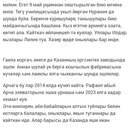
килми. Егет 9 май уңаеннан оештырылган бию киченә
килә. Тегү училищесында укып йөргән Нурания дә
шунда була. Беренче күрешүләре, танышулары бию
мәйданчыгында башлана. Кыз егетне армиягә озата,
көтеп ала. Кайткач өйләнешеп тә куялар. Уллары Илдар,
кызлары Лилия туа. Хәзер җиде оныклары бар инде.
Гаилә коргач, икесе дә Казанның оргсинтез заводында
эшли. Аннан шулай ук бергә кошчылык фабрикасына
күчәләр һәм лаеклы ялга чыкканчы шунда эшлиләр.
Арчага бу пар 2014 елда күчеп кайта. Рафаил абый
Арча элеваторына эшкә урнаша һәм 2023 елга кадәр
хезмәт куя.
Әти-әниләрен, әби-бабайларын алтын туйлары белән
котларга балалары, оныклары, якын туганнары да
кайткан иде. Алар барысы да Казанда яши икән.