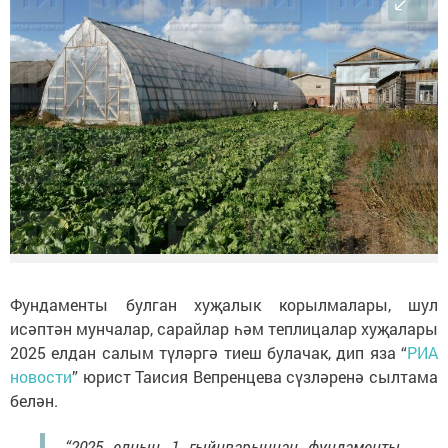
Фундаменты булган хуҗалык корылмалары, шул
исәптән мунчалар, сарайлар һәм теплицалар хуҗалары
2025 елдан салым түләргә тиеш булачак, дип яза “
РИА
новости
” юрист Таисия Вепренцева сүзләренә сылтама
белән.
“2025 елның 1 гыйнварыннан фундаменты