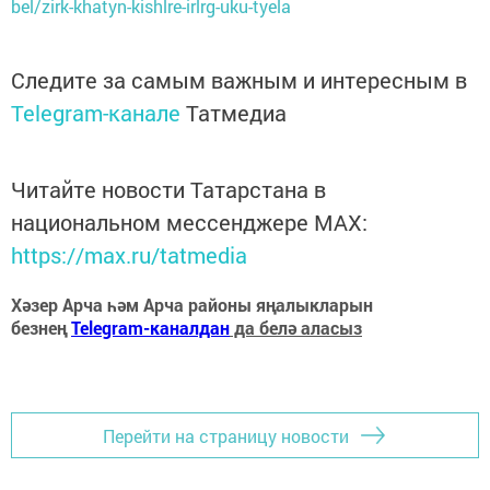
bel/zirk-khatyn-kishlre-irlrg-uku-tyela
Следите за самым важным и интересным в
Telegram-канале
Татмедиа
Читайте новости Татарстана в
национальном мессенджере MАХ:
https://max.ru/tatmedia
Хәзер Арча һәм Арча районы яңалыкларын
безнең
Telegram-каналдан
да белә аласыз
Перейти на страницу новости