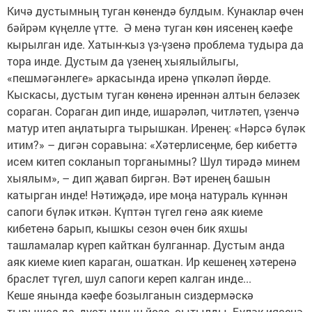
Кичә дустымның туган көнендә булдым. Кунаклар өчен
бәйрәм күңелле үтте. Ә менә туган көн иясенең кәефе
кырылган иде. Хатын-кыз үз-үзенә проблема тудыра да
тора инде. Дустым да үзенең хыялыйлыгы,
«пешмәгәнлеге» аркасында иренә үпкәләп йөрде.
Кыскасы, дустым туган көненә иреннән алтын беләзек
сораган. Сораган дип инде, ишарәләп, читләтеп, үзенчә
матур итеп аңлатырга тырышкан. Иренең: «Нәрсә бүләк
итим?» – дигән соравына: «Хәтерлисеңме, бер кибеттә
исем китеп сокланып торганымны? Шул тирәдә минем
хыялым», – дип җавап биргән. Вәт иренең башын
катырган инде! Нәтиҗәдә, ире моңа натураль күннән
сапоги бүләк иткән. Күптән түгел генә аяк киеме
кибетенә барып, кышкы сезон өчен бик яхшы
ташламалар күреп кайткан булганнар. Дустым анда
аяк киеме киеп караган, ошаткан. Ир кешенең хәтеренә
браслет түгел, шул сапоги кереп калган инде...
Кеше янында кәефе бозылганын сиздермәскә
тырышса да, дустымның йөзе сытылды. Бүләк иясенә