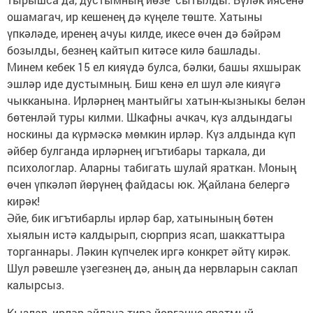
ошамагач, ир кешенең дә күңеле төште. Хатыны
үпкәләде, иренең ачуы килде, икесе өчен дә бәйрәм
бозылды, безнең кайтып китәсе килә башлады.
Минем кебек 15 ел кияүдә булса, бәлки, башы яхшырак
эшләр иде дустымның. Биш кенә ел шул әле кияүгә
чыкканына. Ирләрнең мантыйгы хатын-кызныкы белән
бөтенләй туры килми. Шкафны ачкач, күз алдындагы
носкины да күрмәскә мөмкин ирләр. Күз алдында күп
әйбер булганда ирләрнең игътибары таркала, ди
психологлар. Аларны табигать шулай яраткан. Моның
өчен үпкәләп йөрүнең файдасы юк. Җайлана белергә
кирәк!
Әйе, бик игътибарлы ирләр бар, хатынының бөтен
хыялын истә калдырып, сюрприз ясап, шаккаттыра
торганнары. Ләкин күпчелек иргә конкрет әйтү кирәк.
Шул рәвешле үзегезнең дә, аның да нервларын саклап
калырсыз.
Кызлар, ирләр әйләнә-тирә йөргәнне яратмый.