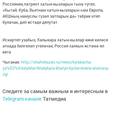
Россиянең патриот хатын-кызларын гына түгел,
«Кытай, Куба, Вьетнам хатын-кызларын һәм Европа,
АКШның намуслы гүзәл затларын да» тәбрик итеп
булачак, дип өстәде депутат.
Искәртеп узабыз, Халыкара хатын-кызлар көне киләсе
атнада билгеләп үтеләчәк, Россия халкын өстәмә ял
көтә
Чыганак:
http://shahrikazan.ru/news/kyiskacha-
ya%D2%A3alyiklar/khalykara-khatyn-kyzlar-knene-atamasy-
zgr
Следите за самым важным и интересным в
Telegram-канале
Татмедиа