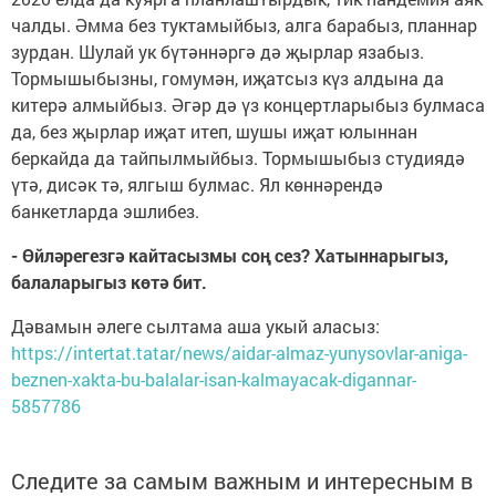
чалды. Әмма без туктамыйбыз, алга барабыз, планнар
зурдан. Шулай ук бүтәннәргә дә җырлар язабыз.
Тормышыбызны, гомумән, иҗатсыз күз алдына да
китерә алмыйбыз. Әгәр дә үз концертларыбыз булмаса
да, без җырлар иҗат итеп, шушы иҗат юлыннан
беркайда да тайпылмыйбыз. Тормышыбыз студиядә
үтә, дисәк тә, ялгыш булмас. Ял көннәрендә
банкетларда эшлибез.
- Өйләрегезгә кайтасызмы соң сез? Хатыннарыгыз,
балаларыгыз көтә бит.
Дәвамын әлеге сылтама аша укый аласыз:
https://intertat.tatar/news/aidar-almaz-yunysovlar-aniga-
beznen-xakta-bu-balalar-isan-kalmayacak-digannar-
5857786
Следите за самым важным и интересным в