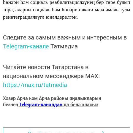
һөнәри һәм социаль реабилитацияләүнең бер төре булып
тора, аларны социаль һәм һөнәри өлкәгә максималь тулы
реинтеграцияләүгә юнәлдерелгән.
Следите за самым важным и интересным в
Telegram-канале
Татмедиа
Читайте новости Татарстана в
национальном мессенджере MАХ:
https://max.ru/tatmedia
Хәзер Арча һәм Арча районы яңалыкларын
безнең
Telegram-каналдан
да белә аласыз