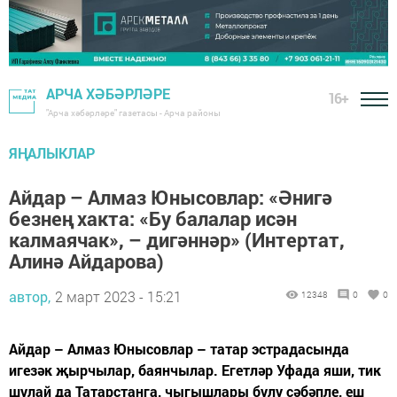
АРЧА ХӘБӘРЛӘРЕ
16+
"Арча хәбәрләре" газетасы - Арча районы
ЯҢАЛЫКЛАР
Айдар – Алмаз Юнысовлар: «Әнигә
безнең хакта: «Бу балалар исән
калмаячак», – дигәннәр» (Интертат,
Алинә Айдарова)
автор,
2 март 2023 - 15:21
12348
0
0
Айдар – Алмаз Юнысовлар – татар эстрадасында
игезәк җырчылар, баянчылар. Егетләр Уфада яши, тик
шулай да Татарстанга, чыгышлары булу сәбәпле, еш