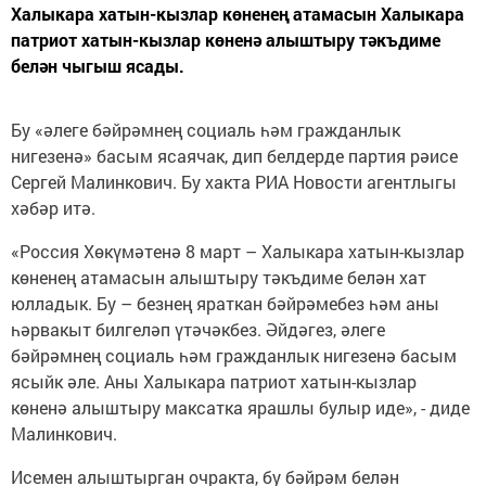
Халыкара хатын-кызлар көненең атамасын Халыкара
патриот хатын-кызлар көненә алыштыру тәкъдиме
белән чыгыш ясады.
Бу «әлеге бәйрәмнең социаль һәм гражданлык
нигезенә» басым ясаячак, дип белдерде партия рәисе
Сергей Малинкович. Бу хакта РИА Новости агентлыгы
хәбәр итә.
«Россия Хөкүмәтенә 8 март – Халыкара хатын-кызлар
көненең атамасын алыштыру тәкъдиме белән хат
юлладык. Бу – безнең яраткан бәйрәмебез һәм аны
һәрвакыт билгеләп үтәчәкбез. Әйдәгез, әлеге
бәйрәмнең социаль һәм гражданлык нигезенә басым
ясыйк әле. Аны Халыкара патриот хатын-кызлар
көненә алыштыру максатка ярашлы булыр иде», - диде
Малинкович.
Исемен алыштырган очракта, бу бәйрәм белән