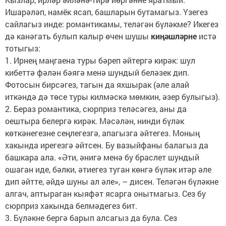
Ишарәләп, намёк ясап, башларын бутамагыз. Үзегез
сайлагыз инде: романтикамы, теләгән бүләкме? Икегез
дә канәгать булып калыр өчен шушы
киңәшләрне
истә
тотыгыз:
1. Ирнең маңгаена туры бәреп әйтергә кирәк: шул
кибеттә фәлән бәягә менә шундый беләзек дип.
Фотосын бирсәгез, тагын да яхшырак (әле алай
иткәндә дә төсе туры килмәскә мөмкин, әзер булыгыз).
2. Бераз романтика, сюрприз теләсәгез, аны да
оештыра белергә кирәк. Мәсәлән, нинди бүләк
көткәнегезне сеңлегезгә, апагызга әйтегез. Моның
хакында ирегезгә әйтсен. Бу вазыйфаны балагыз да
башкара ала. «Әти, әнигә менә бу браслет шундый
ошаган иде, бәлки, әтиегез туган көнгә бүләк итәр әле
дип әйтте, әйдә шуны ал әле», – дисен. Теләгән бүләкне
алгач, аптыраган кыяфәт ясарга онытмагыз. Сез бу
сюрприз хакында белмәдегез бит.
3. Бүләкне бергә барып алсагыз да була. Сез