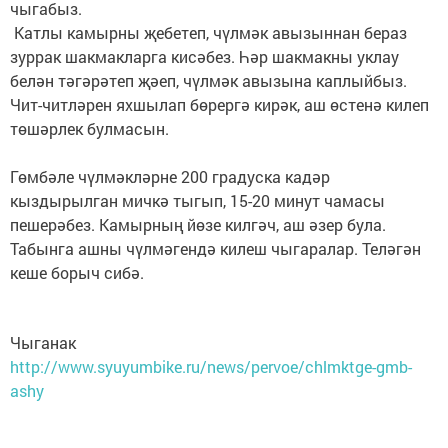
чыгабыз.
Катлы камырны җебетеп, чүлмәк авызыннан бераз
зуррак шакмакларга кисәбез. Һәр шакмакны уклау
белән тәгәрәтеп җәеп, чүлмәк авызына каплыйбыз.
Чит-читләрен яхшылап бөрергә кирәк, аш өстенә килеп
төшәрлек булмасын.
Гөмбәле чүлмәкләрне 200 градуска кадәр
кыздырылган мичкә тыгып, 15-20 минут чамасы
пешерәбез. Камырның йөзе килгәч, аш әзер була.
Табынга ашны чүлмәгендә килеш чыгаралар. Теләгән
кеше борыч сибә.
Чыганак
http://www.syuyumbike.ru/news/pervoe/chlmktge-gmb-
ashy