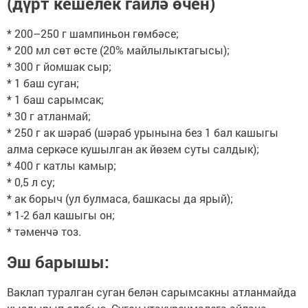
(дүрт кешелек гаилә өчен)
* 200–250 г шампиньон гөмбәсе;
* 200 мл сөт өсте (20% майлылыктагысы);
* 300 г йомшак сыр;
* 1 баш суган;
* 1 баш сарымсак;
* 30 г атланмай;
* 250 г ак шәраб (шәраб урынына без 1 бал кашыгы
алма серкәсе кушылган ак йөзем суты салдык);
* 400 г катлы камыр;
* 0,5 л су;
* ак борыч (ул булмаса, башкасы да ярый);
* 1-2 бал кашыгы он;
* тәменчә тоз.
Эш барышы:
Ваклап туралган суган белән сарымсакны атланмайда