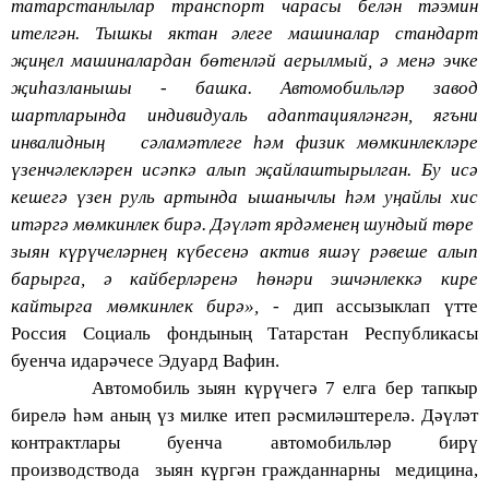
татарстанлылар транспорт чарасы белән тә
эмин
ителгән. Тышкы яктан әлеге машиналар стандарт
җиңел машиналардан бөтенләй аерылмый, ә менә эчке
җиһазланышы - башка. Автомобильләр завод
шартларында индивидуаль адаптацияләнгән, ягъни
инвалидның сәламәтлеге һәм физик мөмкинлекләре
үзенчәлекләрен исә
пкә алып җайлаштырылган. Бу исә
кешегә үзен руль артында ышанычлы һәм уңайлы хис
итәргә мөмкинлек бирә. Дәүләт ярдәменең шундый төре
зыян күрүчеләрнең күбесенә актив яшәү рәвеше алып
барырга, ә кайберләренә һөнәри эшчәнлеккә кире
кайтырга мөмкинлек бирә»,
- дип ассызыклап үтте
Россия Социаль фондының Татарстан Республикасы
буенча идарәчесе Эдуард Вафин.
Автомобиль зыян күрүчегә 7 елга бер тапкыр
бирелә һәм аның үз милке и
теп рәсмиләштерелә. Дәүләт
контрактлары буенча автомобильләр бирү
производствода зыян күргән гражданнарны медицина,