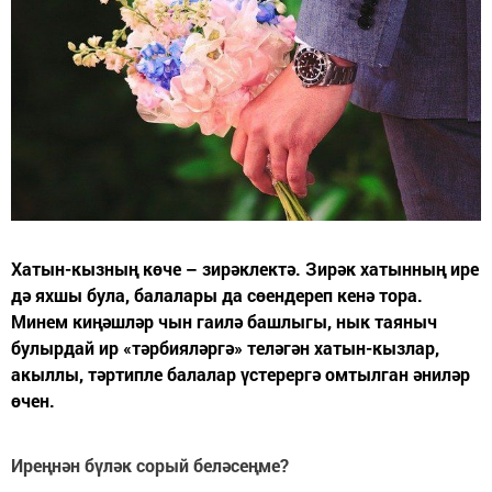
Хатын-кызның көче – зирәклектә. Зирәк хатынның ире
дә яхшы була, балалары да сөендереп кенә тора.
Минем киңәшләр чын гаилә башлыгы, нык таяныч
булырдай ир «тәрбияләргә» теләгән хатын-кызлар,
акыллы, тәртипле балалар үстерергә омтылган әниләр
өчен.
Иреңнән бүләк сорый беләсеңме?