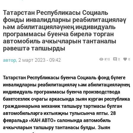
Татарстан Республикасы Социаль
фонды инвалидларны реабилитацияләү
һәм абилитацияләүнең индивидуаль
программасы буенча бирелә торган
автомобиль ачкычларын тантаналы
рәвештә тапшырды
автор,
2 март 2023 - 09:42
810
0
0
Татарстан Республикасы буенча Социаль фонд бүлеге
инвалидларны реабилитацияләү һәм абилитацияләүнең
индивидуаль программасы буенча производствода
бәхетсезлек очрагы аркасында зыян күргән республика
гражданнарына механик тапшыру тартмасы булган
автомобильләргә ихтыяҗны тулысынча япты. 28
февральдә «КАН АВТО» салонында автомобиль
ачкычларын тапшыру тантанасы булды. Зыян