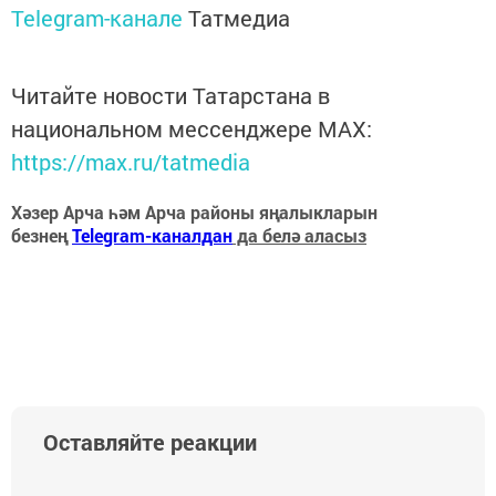
Telegram-канале
Татмедиа
Читайте новости Татарстана в
национальном мессенджере MАХ:
https://max.ru/tatmedia
Хәзер Арча һәм Арча районы яңалыкларын
безнең
Telegram-каналдан
да белә аласыз
Оставляйте реакции