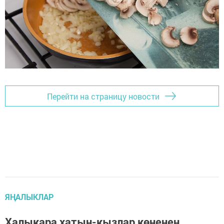
Перейти на страницу новости
ЯҢАЛЫКЛАР
Халыкара хатын-кызлар көненең