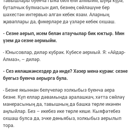
тавышлары буенча гына билгели алмыйм, шуңа күрә,
буталчык булмасын дип, безнең сөйләшүне бер
шәхестән интервью алган кебек язам. Аларның
җаваплары да, фикерләре дә үзләре кебек охшаш.
- Сезне аерып, исем белән атаучылар бик юктыр. Мин
үзем дә сезне аермыйм.
- Юнысовлар, диләр күбрәк. Күбесе аермый. Я: «Айдар-
Алмаз», – диләр.
- Сез ияләшкәнсездер дә инде? Хәзер менә күрәм: сезне
буегыз буенча аерырга була.
- Безне якыннан белүчеләр холкыбыз буенча аера
безне. Күп еллар дәвамында аралашкач, хәтта сөйләү
манерасының да, тавышның да башка төрле икәнен
аңлыйлар. Без – икебез ике төрле кеше. Кыяфәтебез
охшаш булса да, эчке дөньябыз, холкыбыз аерылып
тора.