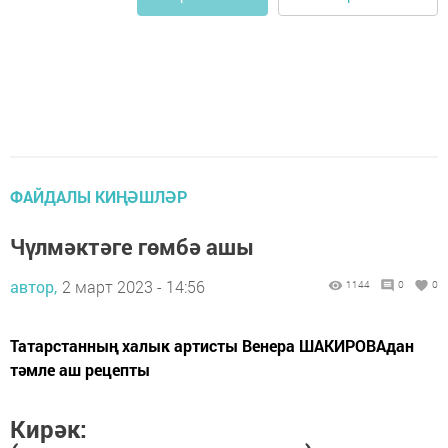
ФАЙДАЛЫ КИҢӘШЛӘР
Чүлмәктәге гөмбә ашы
автор,
2 март 2023 - 14:56
1144
0
0
Татарстанның халык артисты Венера ШАКИРОВАдан
тәмле аш рецепты
Кирәк: