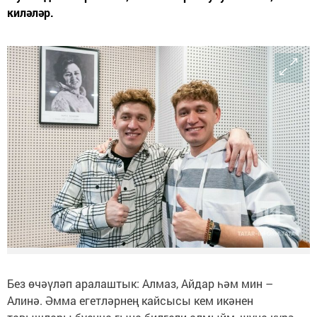
киләләр.
Без өчәүләп аралаштык: Алмаз, Айдар һәм мин –
Алинә. Әмма егетләрнең кайсысы кем икәнен