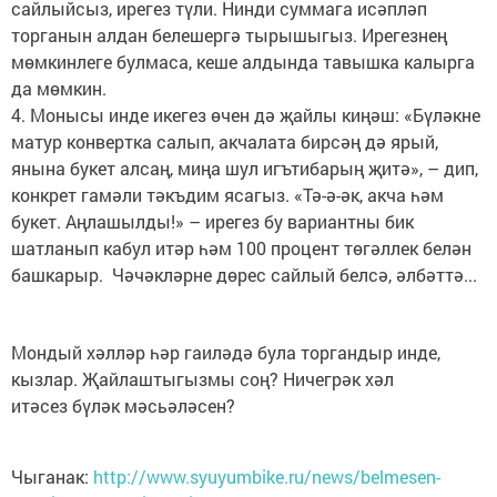
сайлыйсыз, ирегез түли. Нинди суммага исәпләп
торганын алдан белешергә тырышыгыз. Ирегезнең
мөмкинлеге булмаса, кеше алдында тавышка калырга
да мөмкин.
4. Монысы инде икегез өчен дә җайлы киңәш: «Бүләкне
матур конвертка салып, акчалата бирсәң дә ярый,
янына букет алсаң, миңа шул игътибарың җитә», – дип,
конкрет гамәли тәкъдим ясагыз. «Тә-ә-әк, акча һәм
букет. Аңлашылды!» – ирегез бу вариантны бик
шатланып кабул итәр һәм 100 процент төгәллек белән
башкарыр. Чәчәкләрне дөрес сайлый белсә, әлбәттә...
Мондый хәлләр һәр гаиләдә була торгандыр инде,
кызлар. Җайлаштыгызмы соң? Ничегрәк хәл
итәсез бүләк мәсьәләсен?
Чыганак:
http://www.syuyumbike.ru/news/belmesen-