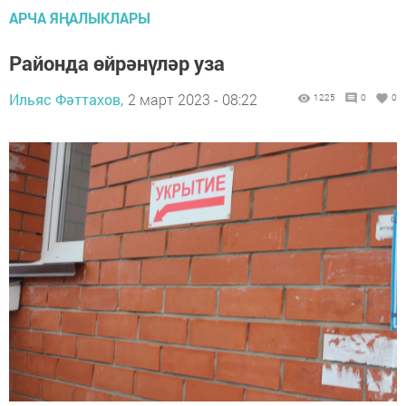
АРЧА ЯҢАЛЫКЛАРЫ
Районда өйрәнүләр уза
Ильяс Фәттахов,
2 март 2023 - 08:22
1225
0
0