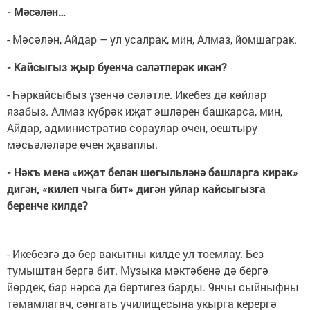
- Мәсәлән…
- Мәсәлән, Айдар – ул усалрак, мин, Алмаз, йомшаграк.
- Кайсыгыз җыр буенча сәләтлерәк икән?
- Һәркайсыбыз үзенчә сәләтле. Икебез дә көйләр
язабыз. Алмаз күбрәк иҗат эшләрен башкарса, мин,
Айдар, административ сораулар өчен, оештыру
мәсьәләләре өчен җаваплы.
- Нәкъ менә «иҗат белән шөгыльләнә башларга кирәк»
дигән, «килеп чыга бит» дигән уйлар кайсыгызга
беренче килде?
- Икебезгә дә бер вакытны килде ул тоемлау. Без
тумыштан бергә бит. Музыка мәктәбенә дә бергә
йөрдек, бар нәрсә дә бертигез барды. 9нчы сыйныфны
тәмамлагач, сәнгать училищесына укырга керергә