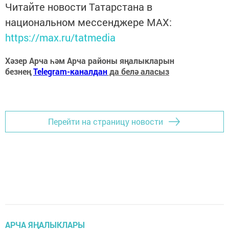
Читайте новости Татарстана в
национальном мессенджере MАХ:
https://max.ru/tatmedia
Хәзер Арча һәм Арча районы яңалыкларын
безнең
Telegram-каналдан
да белә аласыз
Перейти на страницу новости
АРЧА ЯҢАЛЫКЛАРЫ