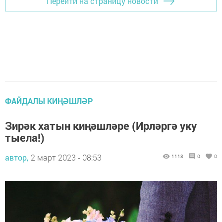
Перейти на страницу новости
ФАЙДАЛЫ КИҢӘШЛӘР
Зирәк хатын киңәшләре (Ирләргә уку
тыела!)
автор,
2 март 2023 - 08:53
1118
0
0