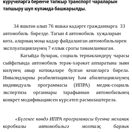
күрүчеләргә беренче тапкыр транспорт чараларын
тапшыру шул күләмдә башкарылды.
34 яшьтән алып 76 яшькә кадәрге гражданнарга 33
автомобиль бирелде. Тагын 4 автомобиль хуҗаларын
көтә, аларның моңа кадәр файдаланган автомобильләрен
эксплуатацияләүнең 7 еллык срогы тәмамланмаган.
Кагыйдә буларак, социаль тернәкләндерү чарасы
сыйфатында автомобиль терәк-хәрәк
әт аппаратына зыян
килүнең авыр нәтиҗәләре булган кешеләргә бирелә.
Инвалидларны реабилитацияләү һәм абилитацияләүнең
индивидуаль программасы (ИПРА) медик-социаль
экспертиза органнары тарафыннан автомобильнең
конкрет модификациясен күрсәтеп рәсмиләштерелә.
«Бүгенге көндә ИПРА программасы буенча механик
коробкалы автомобильгә мохтаҗ барлык