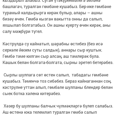
кыздырып алабыз. Суган үтәкүренмәлегә әйләнә
башлагач, туралган гөмбәне кушабыз. Бер-ике гөмбәне
турамый калдырырга кирәк булыр, алары – ашны
бизәү өчен. Гөмбә кызган вакытта онны да салып,
яхшылап болгатабыз. Он ашны куерту өчен кирәк, аны
салу мәҗбүри түгел.
Кәстрүлдә су кайнатып, шәрабны өстибез (без исә
серкәле йөзем суты салдык), аннары сыр куштык.
Гөмбә тәме килгән сыр алсаң, аш тәмлерәк була.
Кашык белән болгата-болгата, сырны эретеп бетерәбез.
Сырлы шулпага сөт өстен салып, табадагы гөмбәне
кушабыз. Тәменчә тоз сибәбез. Бераз кайнаганнан соң,
кәстрүлне уттан алып, гөмбәле шулпаны блендер белән
сыек ботка хәленә китерәбез.
Хәзер бу шулпаны балчык чүлмәк­ләргә бүлеп салабыз.
Аш өстенә юка телемләп туралган гөмбә салып