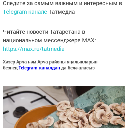
Следите за самым важным и интересным в
Telegram-канале
Татмедиа
Читайте новости Татарстана в
национальном мессенджере MАХ:
https://max.ru/tatmedia
Хәзер Арча һәм Арча районы яңалыкларын
безнең
Telegram-каналдан
да белә аласыз