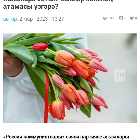
атамасы үзгәрә?
автор,
2 март 2023 - 13:27
1393
0
0
«Россия коммунистлары» сәяси партиясе әгъзалары