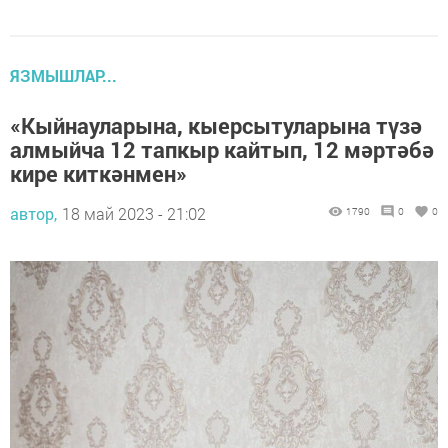
ЯЗМЫШЛАР...
«Кыйнауларына, кыерсытуларына түзә
алмыйча 12 тапкыр кайтып, 12 мәртәбә
кире киткәнмен»
автор,
18 май 2023 - 21:02
1790
0
0