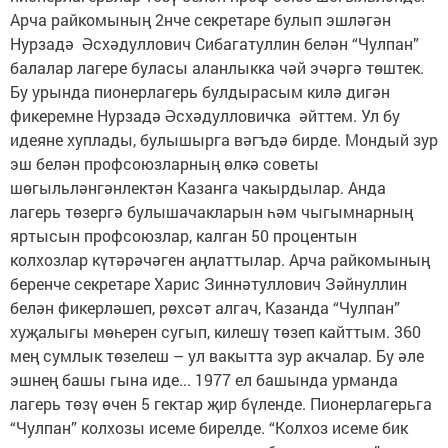
Арча райкомының 2нче секретаре булып эшләгән
Нурзадә Әсхәдуллович Сибагатуллин белән “Чулпан”
балалар лагере буласы аланлыкка чәй эчәргә төштек.
Бу урында пионерлагерь булдырасым килә дигән
фикеремне Нурзадә Әсхәдулловичка әйттем. Ул бу
идеяне хуплады, булышырга вәгъдә бирде. Мондый зур
эш белән профсоюзларның өлкә советы
шөгыльләнгәнлектән Казанга чакырдылар. Анда
лагерь төзергә булышачакларын һәм чыгымнарның
яртысын профсоюзлар, калган 50 процентын
колхозлар күтәрәчәген аңлаттылар. Арча райкомының
беренче секретаре Харис Зиннәтуллович Зәйнуллин
белән фикерләшеп, рөхсәт алгач, Казанда “Чулпан”
хуҗалыгы мөһерен сугып, килешү төзеп кайттым. 360
мең сумлык төзелеш – ул вакытта зур акчалар. Бу әле
эшнең башы гына иде... 1977 ел башында урманда
лагерь төзү өчен 5 гектар җир бүленде. Пионерлагерьга
“Чулпан” колхозы исеме бирелде. “Колхоз исеме бик