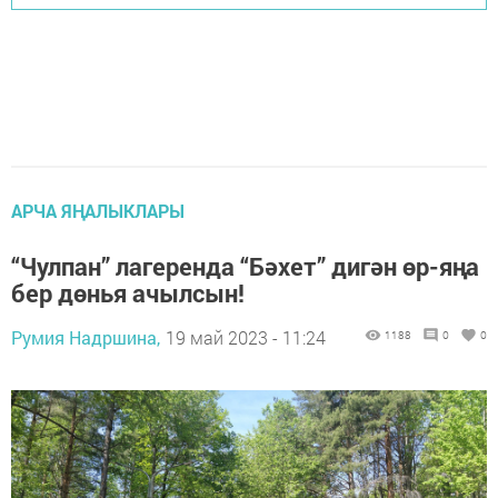
АРЧА ЯҢАЛЫКЛАРЫ
“Чулпан” лагеренда “Бәхет” дигән өр-яңа
бер дөнья ачылсын!
Румия Надршина,
19 май 2023 - 11:24
1188
0
0