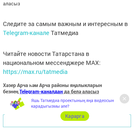
аласыз
Следите за самым важным и интересным в
Telegram-канале
Татмедиа
Читайте новости Татарстана в
национальном мессенджере MАХ:
https://max.ru/tatmedia
Хәзер Арча һәм Арча районы яңалыкларын
безнең
Telegram-каналдан
да белә аласыз
Яшь Татмедиа проектының яңа видеосын
карадыгызмы әле?
Карарга
Перейти на страницу новости