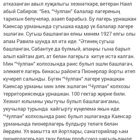
атказанган авыл хуҗалыгы хезмәткәре, ветеран Наил
абый Сабиров: “Без, “Чулпан” балалар лагереның
тарихын белүчеләр, азаеп барабыз. Бу лагерь урнашкан
Каенсар урманында сугышка кадәр үк балалар лагере
эшләгән. Сугыш башланган елны минем 1927 елгы олы
апам Равилә шунда ял итә иде. “Әтинең сугыш
башланган, Сабантуе да булмый, апаңны гына барып
алып кайтам дип, ат белән лагерьга китүе истә калган.
Мин “Чулпан” колхозында рәис булып эшли башлагач,
элеккеге лагерь бинасы районга Пионерлар йорты итеп
күчереп салынды. Бүген “Чулпан” лагере урнашкан
Каенсар урманы мин элек эшләгән “Чулпан” колхозы
территориясендә урнашкан. 100 гектар җирне били.
Хезмәт юлымны укытучы булып башлагангамы,
укучылар турында кайгырту күңелемә якын иде.
“Чулпан” колхозында рәис булып эшләгәндә Каенсар
урманында пионерлагерь булдыру теләге белән
йөрдем. Ул вакытта ял йортлары, санаторийлар һәм
пионерлагерьлар төзү белән проф-союз шөгыльләнде.