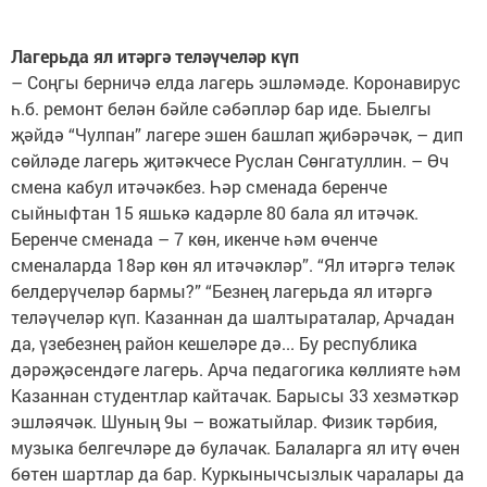
Лагерьда ял итәргә теләүчеләр күп
– Соңгы берничә елда лагерь эшләмәде. Коронавирус
һ.б. ремонт белән бәйле сәбәпләр бар иде. Быелгы
җәйдә “Чулпан” лагере эшен башлап җибәрәчәк, – дип
сөйләде лагерь җитәкчесе Руслан Сөнгатуллин. – Өч
смена кабул итәчәкбез. Һәр сменада беренче
сыйныфтан 15 яшькә кадәрле 80 бала ял итәчәк.
Беренче сменада – 7 көн, икенче һәм өченче
сменаларда 18әр көн ял итәчәкләр”. “Ял итәргә теләк
белдерүчеләр бармы?” “Безнең лагерьда ял итәргә
теләүчеләр күп. Казаннан да шалтыраталар, Арчадан
да, үзебезнең район кешеләре дә... Бу республика
дәрәҗәсендәге лагерь. Арча педагогика көллияте һәм
Казаннан студентлар кайтачак. Барысы 33 хезмәткәр
эшләячәк. Шуның 9ы – вожатыйлар. Физик тәрбия,
музыка белгечләре дә булачак. Балаларга ял итү өчен
бөтен шартлар да бар. Куркынычсызлык чаралары да