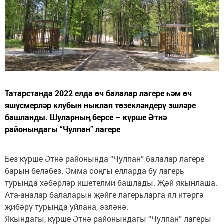
Татарстанда 2022 елда өч балалар лагере һәм өч
яшүсмерләр клубын ныклап төзекләндерү эшләре
башланды. Шуларның берсе – күрше Әтнә
районындагы “Чулпан” лагере
Без күрше Әтнә районында “Чулпан” балалар лагере
барын беләбез. Әмма соңгы елларда бу лагерь
турында хәбәрләр ишетелми башлады. Җәй якынлаша.
Ата-аналар балаларын җәйге лагерьларга ял итәргә
җибәрү турында уйлана, эзләнә.
Якындагы, күрше Әтнә районындагы “Чулпан” лагеры