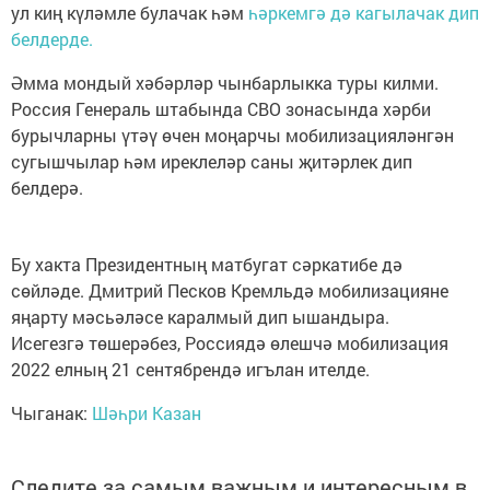
ул киң күләмле булачак һәм
һәркемгә дә кагылачак дип
белдерде.
Әмма мондый хәбәрләр чынбарлыкка туры килми.
Россия Генераль штабында СВО зонасында хәрби
бурычларны үтәү өчен моңарчы мобилизацияләнгән
сугышчылар һәм иреклеләр саны җитәрлек дип
белдерә.
Бу хакта Президентның матбугат сәркатибе дә
сөйләде. Дмитрий Песков Кремльдә мобилизацияне
яңарту мәсьәләсе каралмый дип ышандыра.
Исегезгә төшерәбез, Россиядә өлешчә мобилизация
2022 елның 21 сентябрендә игълан ителде.
Чыганак:
Шәһри Казан
Следите за самым важным и интересным в