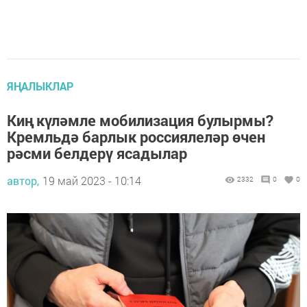
ЯҢАЛЫКЛАР
Киң күләмле мобилизация булырмы?
Кремльдә барлык россиялеләр өчен
рәсми белдерү ясадылар
автор,
19 май 2023 - 10:14
2332
0
0