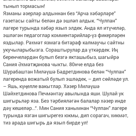
тынып тормасын!
Язманы әзерләр алдыннан без “Арча хәбәрләре”
газетасы сайты белән дә эшләп алдык. “Чулпан”
лагере турында хәбәр язып элдек. Анда ял итүчеләр,
эшләгән педагоглар комментарийлар-үз фикерләрен
яздылар. Рәхмәт язмага битараф калмаучы сайтны
укучыларыбызга. Сораштырулар да үткәрдек. Иң
беренчеләрдән булып безгә якташыбыз, шагыйрә
Сания Әхмәтҗанова чыкты. 80нче елда без
Шурабаштан Миләүшә Бәдретдинова белән “Чулпан”
лагеренда вожатый булып эшләдек, – дип сөйләде ул.
– Яшь, күңелле вакытлар. Хәзер Миләүшә
Шәйхетдинова Печмәнтау авылында яши. Шулай ук
шигырьләр яза. Без тәрбияләгән балалар хәзер инде
дәү кешеләр...“. Мин Сания ханымнан “Чулпан” лагере
турында язган шигырегез юкмы, дип сорагач, хикмәт,
тиз арада шигырь дә язып бирде ул!