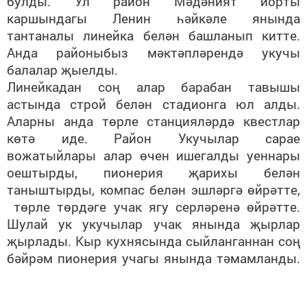
булды. Ул район Мәдәният йорты
каршындагы Ленин һәйкәле янында
тантаналы линейка белән башланып китте.
Анда районыбыз мәктәпләрендә укучы
балалар җыелды.
Линейкадан соң алар барабан тавышы
астында строй белән стадионга юл алды.
Аларны анда төрле станцияләрдә квестлар
көтә иде. Район Укучылар сарае
вожатыйлары алар өчен ишегалды уеннары
оештырды, пионерия җарихы белән
таныштырды, компас белән эшләргә өйрәтте,
төрле төрдәге учак ягу серләренә өйрәтте.
Шулай ук укучылар учак янында җырлар
җырлады. Кыр кухнясында сыйланганнан соң
бәйрәм пионерия учагы янында тәмамланды.