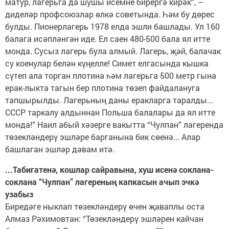
матур, лагерьга да шушы исемне бирергә кирәк”, –
диделәр профсоюзлар өлкә советында. Һәм бу дөрес
булды. Пионерлагерь 1978 елда эшли башлады. Ул 160
балага исәпләнгән иде. Ел саен 480-500 бала ял итте
монда. Сусыз лагерь була алмый. Лагерь, җәй, балачак
су коенулар белән күңелле! Симет елгасында кышка
сүтеп ала торган плотина һәм лагерьга 500 метр гына
ерак-лыкта тагын бер плотина төзеп файдалануга
тапшырылды. Лагерьның даны еракларга таралды...
СССР таркалу алдыннан Польша балалары да ял итте
монда!” Наил абый хәзерге вакытта “Чулпан” лагеренда
төзекләндерү эшләре барганына бик сөенә... Алар
башлаган эшләр дәвам итә.
...Табигатенә, кошлар сайравына, хуш исенә соклана-
соклана “Чулпан” лагереның капкасын ачып эчкә
узабыз
Биредәге ныклап төзекләндерү өчен җаваплы оста
Алмаз Рәхимовтан: “Төзекләндерү эшләрен кайчан