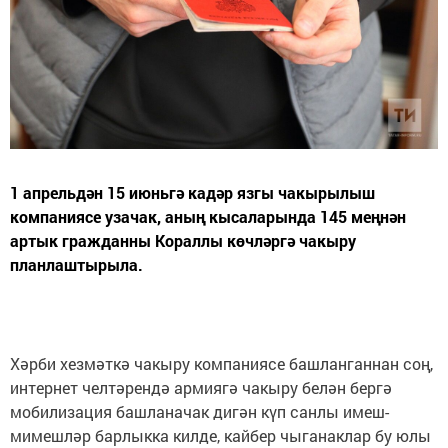
1 апрельдән 15 июньгә кадәр язгы чакырылыш
компаниясе узачак, аның кысаларында 145 меңнән
артык гражданны Кораллы көчләргә чакыру
планлаштырыла.
Хәрби хезмәткә чакыру компаниясе башланганнан соң,
интернет челтәрендә армиягә чакыру белән бергә
мобилизация башланачак дигән күп санлы имеш-
мимешләр барлыкка килде, кайбер чыганаклар бу юлы