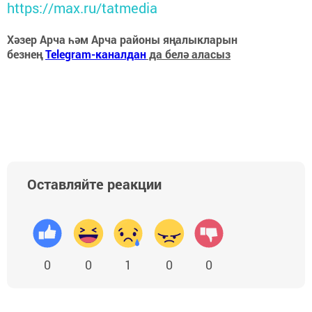
https://max.ru/tatmedia
Хәзер Арча һәм Арча районы яңалыкларын
безнең
Telegram-каналдан
да белә аласыз
Оставляйте реакции
0
0
1
0
0