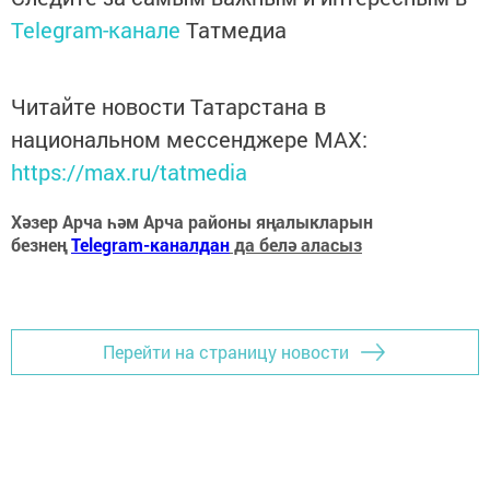
Telegram-канале
Татмедиа
Читайте новости Татарстана в
национальном мессенджере MАХ:
https://max.ru/tatmedia
Хәзер Арча һәм Арча районы яңалыкларын
безнең
Telegram-каналдан
да белә аласыз
Перейти на страницу новости