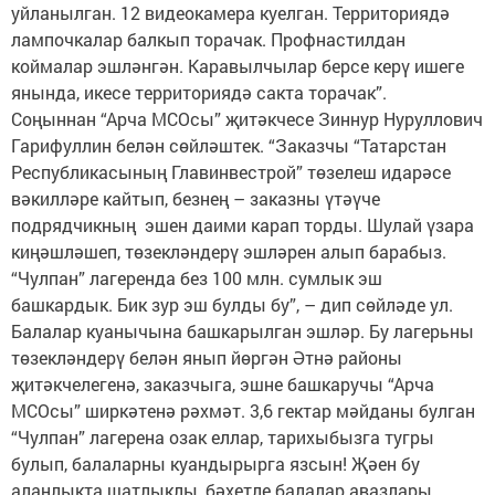
уйланылган. 12 видеокамера куелган. Территориядә
лампочкалар балкып торачак. Профнастилдан
коймалар эшләнгән. Каравылчылар берсе керү ишеге
янында, икесе территориядә сакта торачак”.
Соңыннан “Арча МСОсы” җитәкчесе Зиннур Нуруллович
Гарифуллин белән сөйләштек. “Заказчы “Татарстан
Республикасының Главинвестрой” төзелеш идарәсе
вәкилләре кайтып, безнең – заказны үтәүче
подрядчикның эшен даими карап торды. Шулай үзара
киңәшләшеп, төзекләндерү эшләрен алып барабыз.
“Чулпан” лагеренда без 100 млн. сумлык эш
башкардык. Бик зур эш булды бу”, – дип сөйләде ул.
Балалар куанычына башкарылган эшләр. Бу лагерьны
төзекләндерү белән янып йөргән Әтнә районы
җитәкчелегенә, заказчыга, эшне башкаручы “Арча
МСОсы” ширкәтенә рәхмәт. 3,6 гектар мәйданы булган
“Чулпан” лагерена озак еллар, тарихыбызга тугры
булып, балаларны куандырырга язсын! Җәен бу
аланлыкта шатлыклы, бәхетле балалар авазлары