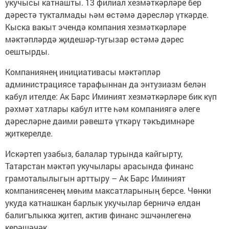
укучысы катнашты. 13 филиал хезмәткәрләре бер
дәрестә тукталмады һәм өстәмә дәресләр үткәрде.
Кыска вакыт эчендә компания хезмәткәрләре
мәктәпләрдә җидешәр-тугызар өстәмә дәрес
оештырды.
Компаниянең инициативасы мәктәпләр
администрациясе тарафыннан да энтузиазм белән
кабул ителде: Ак Барс Иминият хезмәткәрләре бик күп
рәхмәт хатлары кабул итте һәм компаниягә әлеге
дәресләрне даими рәвештә үткәрү тәкъдимнәре
җиткерелде.
Искәртеп узабыз, балалар турында кайгырту,
Татарстан мәктәп укучылары арасында финанс
грамоталылыгын арттыру – Ак Барс Иминият
компаниясенең мөһим максатларының берсе. Чөнки
укуда катнашкан барлык укучылар берничә елдан
балигълыкка җитеп, актив финанс эшчәнлегенә
керәшәчәк.