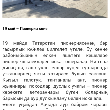
19 май – Пионерия көне
19 майда Татарстан пионериясенең бер
гасырлык юбилее билгеләп үтелә. Бу көнне
районыбызның өлкән яшьтәге кешеләре
пионер яшьлекләрен искә төшерәләр. Ни генә
дисәң дә, галстуклы еллар күңел түрләрендә
үткәннәрнең якты хатирәсе булып саклана.
Кызыл галстук, тантаналы ант, пионер
җыеннары, походлар, дуслык учагы – пионер
хәрәкәте ветераннары бүген боларның
барысын да зур дулкынлану белән искә ала.
Әлеге уңайдан Арчада зур бәйрәм чарасы