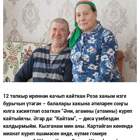
12 тапкыр иреннән качып кайткан Роза ханым изге
бурычын үтәгән – балалары хакына әтиләрен соңгы
юлга хәсиятләп озаткан “Әни, агамны (атамны) күреп
кайтыйкчы. Әгәр дә: “Кайтам”, – дисә үзебездән
калдырмыйм. Кызганам мин аны. Картайган көнендә
михнәт күреп яшәмәсен инде, күпме гомере