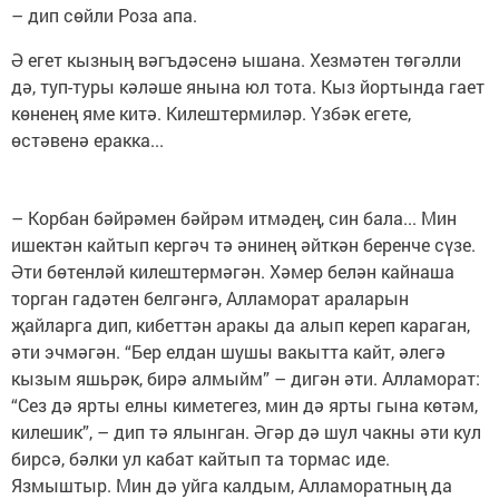
– дип сөйли Роза апа.
Ә егет кызның вәгъдәсенә ышана. Хезмәтен төгәлли
дә, туп-туры кәләше янына юл тота. Кыз йортында гает
көненең яме китә. Килештермиләр. Үзбәк егете,
өстәвенә еракка...
– Корбан бәйрәмен бәйрәм итмәдең, син бала... Мин
ишектән кайтып кергәч тә әнинең әйткән беренче сүзе.
Әти бөтенләй килештермәгән. Хәмер белән кайнаша
торган гадәтен белгәнгә, Алламорат араларын
җайларга дип, кибеттән аракы да алып кереп караган,
әти эчмәгән. “Бер елдан шушы вакытта кайт, әлегә
кызым яшьрәк, бирә алмыйм” – дигән әти. Алламорат:
“Сез дә ярты елны киметегез, мин дә ярты гына көтәм,
килешик”, – дип тә ялынган. Әгәр дә шул чакны әти кул
бирсә, бәлки ул кабат кайтып та тормас иде.
Язмыштыр. Мин дә уйга калдым, Алламоратның да