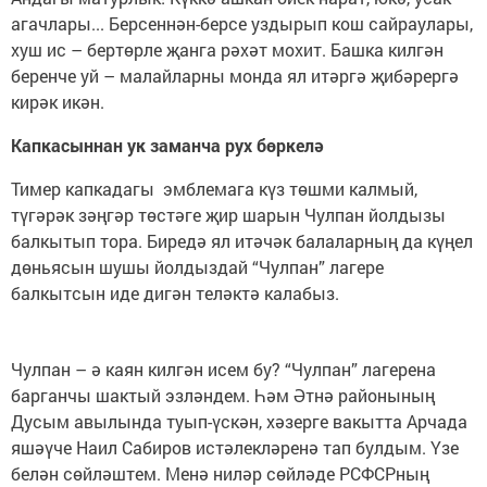
агачлары... Берсеннән-берсе уздырып кош сайраулары,
хуш ис – бертөрле җанга рәхәт мохит. Башка килгән
беренче уй – малайларны монда ял итәргә җибәрергә
кирәк икән.
Капкасыннан ук заманча рух бөркелә
Тимер капкадагы эмблемага күз төшми калмый,
түгәрәк зәңгәр төстәге җир шарын Чулпан йолдызы
балкытып тора. Биредә ял итәчәк балаларның да күңел
дөньясын шушы йолдыздай “Чулпан” лагере
балкытсын иде дигән теләктә калабыз.
Чулпан – ә каян килгән исем бу? “Чулпан” лагерена
барганчы шактый эзләндем. Һәм Әтнә районының
Дусым авылында туып-үскән, хәзерге вакытта Арчада
яшәүче Наил Сабиров истәлекләренә тап булдым. Үзе
белән сөйләштем. Менә ниләр сөйләде РСФСРның