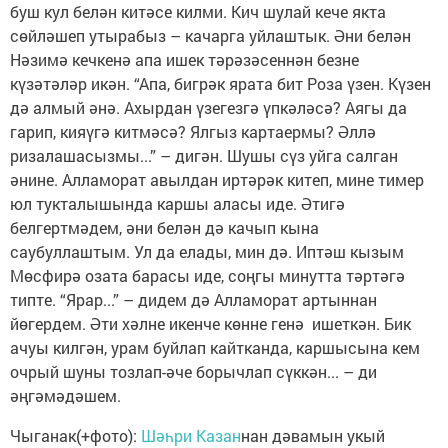
буш кул белән китәсе килми. Кич шулай кече якта
сөйләшеп утырабыз – качарга уйлаштык. Әни белән
Нәзимә кечкенә апа ишек тәрәзәсеннән безне
күзәтәләр икән. “Апа, бигрәк ярата бит Роза үзен. Күзен
дә алмый әнә. Ахырдан үзегезгә үпкәләсә? Аягы да
гарип, кияүгә китмәсә? Ялгыз картаермы? Әллә
ризалашасызмы...” – дигән. Шушы сүз уйга салган
әнине. Алламорат авылдан иртәрәк китеп, мине тимер
юл тукталышында каршы аласы иде. Әтигә
белгертмәдем, әни белән дә качып кына
саубуллаштым. Ул да елады, мин дә. Иптәш кызым
Мөсфирә озата барасы иде, соңгы минутта тәртәгә
типте. “Ярар...” – дидем дә Алламорат артыннан
йөгердем. Әти хәлне икенче көнне генә ишеткән. Бик
ачуы килгән, урам буйлап кайтканда, каршысына кем
очрый шуны тозлап-әче борычлап сүккән... – ди
әңгәмәдәшем.
Чыганак(+фото):
Шәһри Казан
нан дәвамын укый