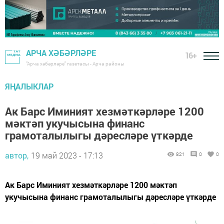
АРЧА ХӘБӘРЛӘРЕ
16+
"Арча хәбәрләре" газетасы - Арча районы
ЯҢАЛЫКЛАР
Ак Барс Иминият хезмәткәрләре 1200
мәктәп укучысына финанс
грамоталылыгы дәресләре үткәрде
автор,
19 май 2023 - 17:13
821
0
0
Ак Барс Иминият хезмәткәрләре 1200 мәктәп
укучысына финанс грамоталылыгы дәресләре үткәрде