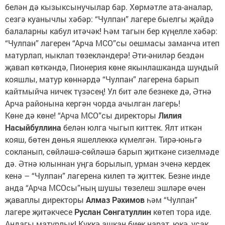
белән дә кызыксынучылар бар. Хөрмәтле ата-аналар,
сезгә куанычлы хәбәр: “Чулпан” лагере быелгы җәйдә
балаларны кабул итәчәк! Һәм тагын бер күңелле хәбәр:
“Чулпан” лагерен “Арча МСО”сы оешмасы заманча итеп
матурлап, ныклап төзекләндерә! Әти-әниләр бездән
җавап көткәндә, Пионерия көне якынлашканда шундый
кояшлы, матур көннәрдә “Чулпан” лагерена барып
кайтмыйча ничек түзәсең! Ул бит әле безнеке дә, Әтнә
Арча районына кергән чорда ачылган лагерь!
Көне дә көне! “Арча МСО”сы директоры
Лилия
Насыйбуллина
белән юлга чыгып киттек. Ялт иткән
кояш, бөтен дөнья яшеллеккә күмелгән. Тирә-юньгә
сокланып, сөйләшә-сөйләшә барып җиткәне сизелмәде
дә. Әтнә юлыннан уңга борылып, урман эченә кердек
кенә – “Чулпан” лагерена килеп тә җиттек. Безне инде
анда “Арча МСОсы”ның шушы төзелеш эшләре өчен
җаваплы директоры
Алмаз Рәхимов
һәм “Чулпан”
лагере җитәкчесе
Руслан Сөнгатуллин
көтеп тора иде.
Андагы матурлык! Күккә ашкан биек нарат, юкә, усак