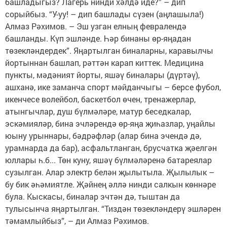
башладыгыз? Лагерь нинди хәлдә иде?” – дип
сорыйбыз. “У-уу! – дип башлады сүзен (аңлашыла!)
Алмаз Рәхимов. – Эш узган елның февралендә
башланды. Күп эшләнде. Һәр бинаны өр-яңадан
төзекләндердек”. Яңартылган биналарны, каравылчы
йортыннан башлап, рәттән карап киттек. Медицина
пункты, мәдәният йорты, яшәү биналары (дүртәү),
ашханә, ике заманча спорт мәйданчыгы – берсе фубол,
икенчесе волейбол, баскетбол өчен, тренажерлар,
атынгычлар, душ бүлмәләре, матур беседкалар,
эскәмияләр, бина эчләрендә өр-яңа җиһазлар, уңайлы
юыну урыннары, бәдрәфләр (алар бина эчендә дә,
урамнарда да бар), асфальтланган, брусчатка җәелгән
юллары һ.б... Төн куну, яшәү бүлмәләренә батареялар
сузылган. Алар электр белән җылытыла. Җылылык –
бу бик әһәмиятле. Җәйнең әллә нинди салкын көннәре
була. Кыскасы, биналар эчтән дә, тыштан да
тулысынча яңартылган. “Тиздән төзекләндерү эшләрен
тәмамлыйбыз”, – ди Алмаз Рәхимов.