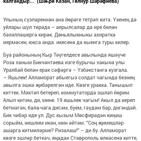
калгандыр...” (Шәһри Казан, Гөлнур Шәрәфиева)
Улының сүзләреннән ана йөрәге тетрәп китә. Үзенең дә
уйлары шул тирәдә – аерылсалар да ире белән
бәхилләшергә кирәк. Дөньялыкныкы ахирәткә
иярмәсен, юкса анда икесенә дә кыенга туры килер.
Буа районының Кыр Тәүгелдесе авылында яшәүче
Роза ханым Бикчәнтәева изге бурычы хакына улы
Уралбай белән ерак сәфәргә – Үзбәкстанга кузгала.
– Яшьлек! Алламорат абыегыз солдат чагында безнең
авылга эшкә җибәрелгән иде. Көзге уракка. Танышып
киттек. Мәктәп бетереп, коммутаторда эшләп йөрим.
Алып китәм, ди, мине. 19 яшьлек чагым! Акыл да кереп
бетмәгән, бала-чага дисәм, буем, гәүдәм бар, дигәндәй.
Бик чибәр иде ул. Дус кызым Мөсфирәдән киңәш
сорыйм, нишлим икән, мин әйтәм. “Соң җимешләр
ашарга китмиләрме? Ризалаш!” – ди бу. Алламорат
көзге эшләр беткәч, яңадан Ставрополь өлкәсенә китте,