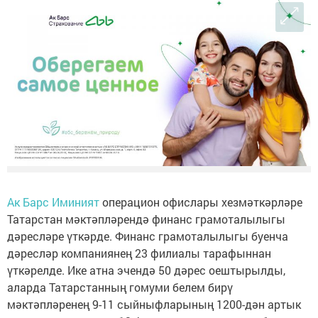
Ак Барс Иминият
операцион офислары хезмәткәрләре
Татарстан мәктәпләрендә финанс грамоталылыгы
дәресләре үткәрде. Финанс грамоталылыгы буенча
дәресләр компаниянең 23 филиалы тарафыннан
үткәрелде. Ике атна эчендә 50 дәрес оештырылды,
аларда Татарстанның гомуми белем бирү
мәктәпләренең 9-11 сыйныфларының 1200-дән артык