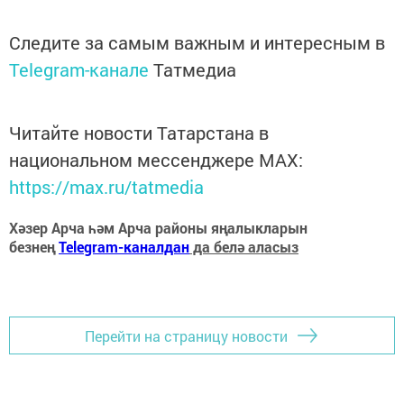
Следите за самым важным и интересным в
Telegram-канале
Татмедиа
Читайте новости Татарстана в
национальном мессенджере MАХ:
https://max.ru/tatmedia
Хәзер Арча һәм Арча районы яңалыкларын
безнең
Telegram-каналдан
да белә аласыз
Перейти на страницу новости