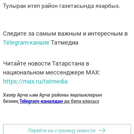
Тулырак итеп район газетасында язарбыз.
Следите за самым важным и интересным в
Telegram-канале
Татмедиа
Читайте новости Татарстана в
национальном мессенджере MАХ:
https://max.ru/tatmedia
Хәзер Арча һәм Арча районы яңалыкларын
безнең
Telegram-каналдан
да белә аласыз
Перейти на страницу новости