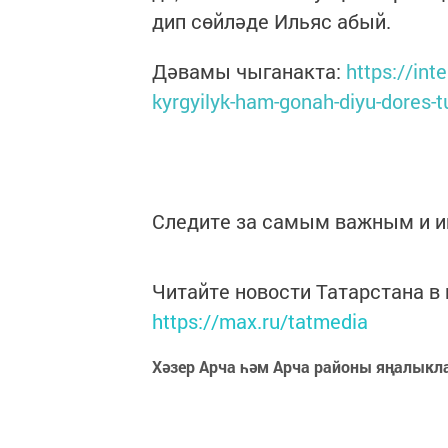
дип сөйләде Ильяс абый.
Дәвамы чыганакта:
https://int
kyrgyilyk-ham-gonah-diyu-dores-
Следите за самым важным и 
Читайте новости Татарстана 
https://max.ru/tatmedia
Хәзер Арча һәм Арча районы яңалыкл