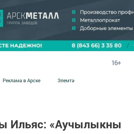
16+
Реклама в Арске
Элемтә
ы Ильяс: «Аучылыкны