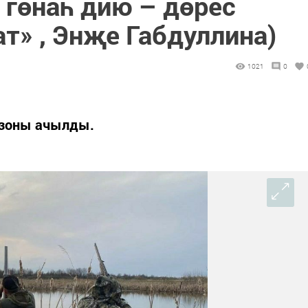
гөнаһ дию – дөрес
ат» , Энҗе Габдуллина)
1021
0
езоны ачылды.