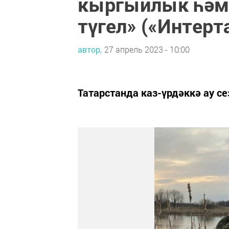
кыргыйлык һәм 
түгел» («Интерт
автор,
27 апрель 2023 - 10:00
Татарстанда каз-үрдәккә ау с