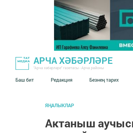
АРЧА ХӘБӘРЛӘРЕ
"Арча хәбәрләре" газетасы - Арча районы
Баш бит
Редакция
Безнең тарих
ЯҢАЛЫКЛАР
Актаныш аучыс