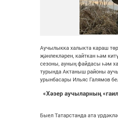
Аучылыкка халыкта караш төр
җәнлекләрен, кайткан һәм китү
сезоны, ауның файдасы һәм х
турында Актаныш районы ауч
урынбасары Ильяс Галямов бе
«Хәзер аучыларның «гаи
Быел Татарстанда ата үрдәкләр