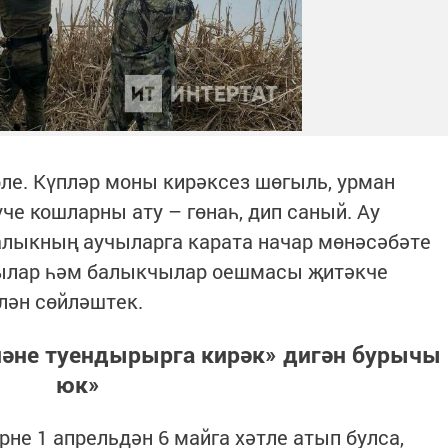
ле. Күпләр моны кирәксез шөгыль, урман
че кошларны ату – гөнаһ, дип саный. Ау
алыкның аучыларга карата начар мөнәсәбәте
ылар һәм балыкчылар оешмасы җитәкче
лән сөйләштек.
ләне туендырырга кирәк» дигән бурычы
юк»
не 1 апрельдән 6 майга хәтле атып булса,