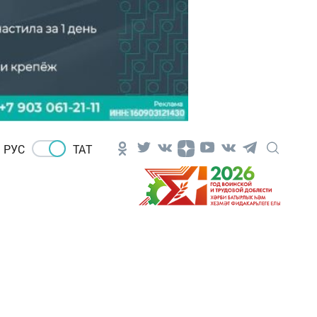
РУС
ТАТ