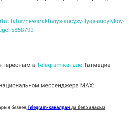
ertat.tatar/news/aktanys-aucysy-ilyas-aucylykny-
tugel-5858792
интересным в
Telegram-канале
Татмедиа
в национальном мессенджере MАХ:
арын безнең
Telegram-каналдан
да белә аласыз