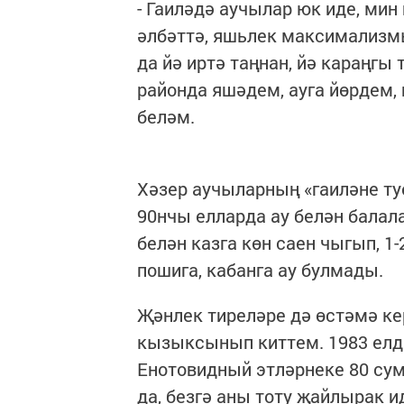
- Гаиләдә аучылар юк иде, ми
әлбәттә, яшьлек максимализмы
да йә иртә таңнан, йә караңгы
районда яшәдем, ауга йөрдем,
беләм.
Хәзер аучыларның «гаиләне ту
90нчы елларда ау белән балал
белән казга көн саен чыгып, 1-
пошига, кабанга ау булмады.
Җәнлек тиреләре дә өстәмә ке
кызыксынып киттем. 1983 елда
Енотовидный этләрнеке 80 сум 
да, безгә аны тоту җайлырак и