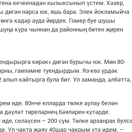
н генә кечкенәдән кызыксынып үстем. Хәзер,
 дигән нәрсә юк, яшь бара. Элек йокламыйча
 төнгә кадәр ауда йөрдек. Гомер буе шушы
 шуңа күрә чыннан да районның бөтен җирен
ендырырга кирәк» дигән бурычы юк. Мин 80-
арны, гаиләмне туендырдым. Яз-көз үрдәк
2 алып кайтырга була бит. Ул заманда, әлбәттә,
рем иде. 80нче елларда төлке аулау белән
 дәүләт тиреләрнең бәяләрен күтәрде.
иде, селәүсен – 200 сум. Төлке арзанрак булс
де. Ул чакта җәяү 40шар чакрым үтә идем, –