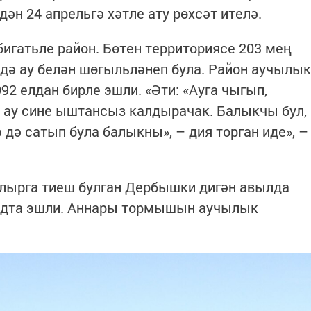
дән 24 апрельгә хәтле ату рөхсәт ителә.
игатьле район. Бөтен территориясе 203 мең
ндә ау белән шөгыльләнеп була. Район аучылык
92 елдан бирле эшли. «Әти: «Ауга чыгып,
 ау сине ыштансыз калдырачак. Балыкчы бул,
дә сатып була балыкны», – дия торган иде», –
лырга тиеш булган Дербышки дигән авылда
оходта эшли. Аннары тормышын аучылык