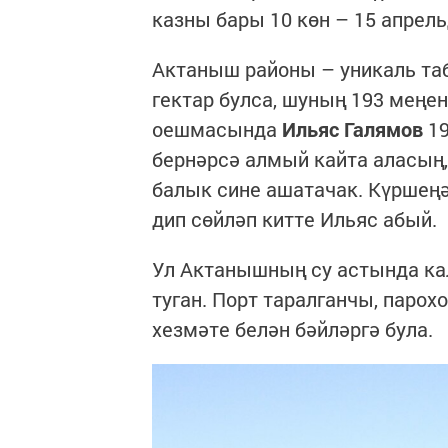
казны бары 10 көн – 15 апрель
Актаныш районы – уникаль таб
гектар булса, шуның 193 меңе
оешмасында
Ильяс Галямов
19
бернәрсә алмый кайта аласың,
балык сине ашатачак. Күршеңә 
дип сөйләп китте Ильяс абый.
Ул Актанышның су астында ка
туган. Порт таралганчы, пар
хезмәте белән бәйләргә була.