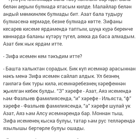
белән аерым бүлмәдә ятасым килде. Малайлар белән
андый мөмкинлек булмады бит. Азат бала тудыру
бүлмәсенә кермәде, безне бүлмәдә көтте. Зифаны
кесарев кисеме ярдәмендә таптым, шуңа күрә беренче
көннәрдә баланы күтәрү түгел, аякка да баса алмадым.
Азат бик нык ярдәм итте.
- Зифа исемен кем тәкъдим итте?
- Башта халыктан сорадык. Бик күп исемнәр арасыннан
нәкъ менә Зифа исемен сайлап алдык. Ул безнең
гаиләгә бик туры килә, исемнәребезнең хәрефеннән
җыелган кебек булды. “З” хәрефе - Азат, Аяз исемендә
һәм Фазлыев фамилиясендә, “и” хәрефе - Ильяста, “ф”
хәрефе - Фазлыев фамилиясендә, “а” хәрефе шулай ук
Азат, Аяз һәм Алсу исемнәрендә бар. Моннан тыш,
Зифа исеменең кыска булуы, татар һәм рус телләрендә
язылышы бертөрле булуы ошады.