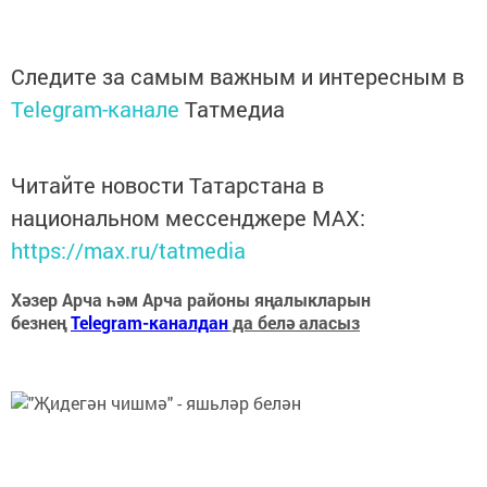
Следите за самым важным и интересным в
Telegram-канале
Татмедиа
Читайте новости Татарстана в
национальном мессенджере MАХ:
https://max.ru/tatmedia
Хәзер Арча һәм Арча районы яңалыкларын
безнең
Telegram-каналдан
да белә аласыз