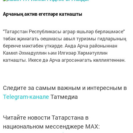
Арчаның актив егетләре катнашты
"Татарстан Республикасы аграр яшьләр берләшмәсе"
төбәк җәмәгать оешмасы авыл туризмы гидларының
беренче мәктәбен үткәрде. Анда Арча районыннан
Камил Әхмәдуллин һәм Илгизәр Хөрмәтуллин
катнашты. Икесе дә Арча агросәнәгать көллиятеннән.
Следите за самым важным и интересным в
Telegram-канале
Татмедиа
Читайте новости Татарстана в
национальном мессенджере MАХ: