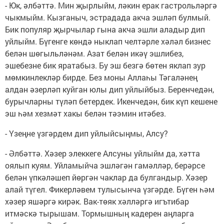
- Юк, әлбәттә. Мин җырлыйм, ләкин ерак гастрольләргә
чыкмыйм. Кызганыч, эстрадада акча эшләп булмый.
Бик популяр җырчылар гына акча эшли аладыр дип
уйлыйм. Бүгенге көндә ныклап челтәрле хәләл бизнес
белән шөгыльләнәм. Азат белән икәү эшлибез,
эшебезне бик яратабыз. Бу эш безгә бөтен яклап зур
мөмкинлекләр бирде. Без моны Аллаһы Тәгаләнең
алдан әзерләп куйган юлы дип уйлыйбыз. Беренчедән,
бурычларны түләп бетердек. Икенчедән, бик күп кешене
эш һәм хезмәт хакы белән тәэмин итәбез.
- Үзеңне үзгәрдем дип уйлыйсыңмы, Алсу?
- Әлбәттә. Хәзер элеккеге Алсуны уйлыйм да, хәтта
оялып куям. Уйламыйча эшләгән гамәлләр, берәрсе
белән үпкәләшеп йөргән чаклар да булгандыр. Хәзер
алай түгел. Фикерләвем тулысынча үзгәрде. Бүген һәм
хәзер яшәргә кирәк. Вак-төяк хәлләргә игътибар
итмәскә тырышам. Тормышның кадерен аңларга