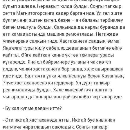
булып эшләде. Һәрвакыт юлда булды. Соңгы тапкыр
хәтта Магнитогорскига кадәр барган иде. Ул гел эштә
булгач, әни эштән китеп, безне – өч баланы тәрбияләү
белән мәшгуль булды. Салкында да, карлы буранда да
әти камаз астында машина ремонтлады. Нәтиҗәдә
үпкәләренә салкын тиде. Хастаханәгә салдык, әмма
Яңа елга туры килү сәбәпле, дәваланып бетмичә өйгә
кайтты. Өйгә кайткан көнне үк тән температурасы
күтәрелде. Яңа ел бәйрәмнәре узганын чак көтеп
алдык, чөнки хастаханәгә барганда, хәле авырлашкан
иде инде. Балтачта үпкә ялкынсынуы белән Казанның
7нче хастаханәсенә китерделәр. Ул дүрт тапкыр
реанимациядә булды. Хәле җиңеләйгәч палатага
чыгаралар да, аннары авырайгач кабат кертәләр иде.
- Бу хәл күпме дәвам итте?
- Әти ике ай хастаханәдә ятты. Ике ай буе яныннан
китмичә чиратлашып сакладык. Соңгы тапкыр