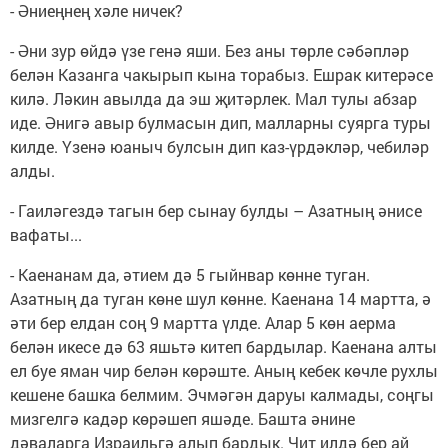
- Әниеңнең хәле ничек?
- Әни зур өйдә үзе генә яши. Без аны төрле сәбәпләр
белән Казанга чакырып кына торабыз. Ешрак китерәсе
килә. Ләкин авылда да эш җитәрлек. Мал тулы абзар
иде. Әнигә авыр булмасын дип, малларны суярга туры
килде. Үзенә юаныч булсын дип каз-үрдәкләр, чебиләр
алды.
- Гаиләгездә тагын бер сынау булды – Азатның әнисе
вафаты...
- Каенанам да, әтием дә 5 гыйнвар көнне туган.
Азатның да туган көне шул көнне. Каенана 14 мартта, ә
әти бер елдан соң 9 мартта үлде. Алар 5 көн аерма
белән икесе дә 63 яшьтә китеп бардылар. Каенана алты
ел буе яман чир белән көрәште. Аның кебек көчле рухлы
кешене башка белмим. Эчмәгән даруы калмады, соңгы
мизгелгә кадәр көрәшеп яшәде. Башта әнине
дәваларга Израильгә алып бардык. Чит илдә бер ай