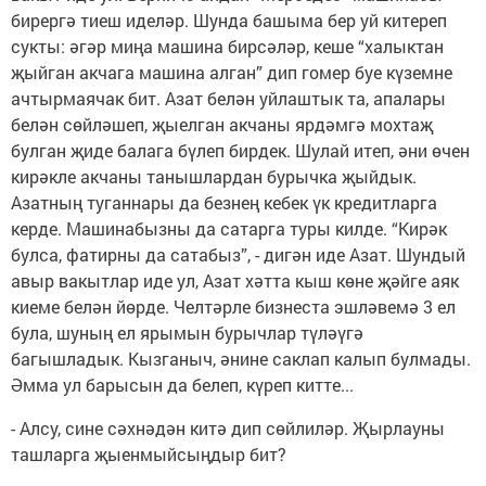
бирергә тиеш иделәр. Шунда башыма бер уй китереп
сукты: әгәр миңа машина бирсәләр, кеше “халыктан
җыйган акчага машина алган” дип гомер буе күземне
ачтырмаячак бит. Азат белән уйлаштык та, апалары
белән сөйләшеп, җыелган акчаны ярдәмгә мохтаҗ
булган җиде балага бүлеп бирдек. Шулай итеп, әни өчен
кирәкле акчаны танышлардан бурычка җыйдык.
Азатның туганнары да безнең кебек үк кредитларга
керде. Машинабызны да сатарга туры килде. “Кирәк
булса, фатирны да сатабыз”, - дигән иде Азат. Шундый
авыр вакытлар иде ул, Азат хәтта кыш көне җәйге аяк
киеме белән йөрде. Челтәрле бизнеста эшләвемә 3 ел
була, шуның ел ярымын бурычлар түләүгә
багышладык. Кызганыч, әнине саклап калып булмады.
Әмма ул барысын да белеп, күреп китте...
- Алсу, сине сәхнәдән китә дип сөйлиләр. Җырлауны
ташларга җыенмыйсыңдыр бит?