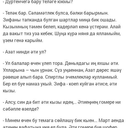
- Дүртенчегә бару теләге юкмы?
- Теләк бар. Сәламәтлек булса, бәлки барырмын.
Зифаны тапканда булган шартлар миңа бик ошады.
Кызымның тәмен белеп, кадерләп кенә үстерәм. Алай
да вакыт тиз уза кебек. Шуңа күрә няня да ялламыйм,
үзем генә карыйм.
- Азат нинди әти ул?
- Ул балалар өчен үлеп тора. Дөньядагы иң яхшы әти.
Улларына – чын үрнәк. Сүз уңаеннан, Азат дөрес яшәү
рәвеше алып бара. Спиртлы эчемлекләр кулланмый.
Бер ел буе намаз укый. Зифа - коеп куйган әтисе, әти
кызы.
- Алсу, син дә бит әти кызы идең... Әтиеңнең гомере ни
сәбәпле өзелде?
- Минем өчен бу темага сөйләшү бик кыен... Март аенда
әтинең вафатына ике ел була. Әти гомере буе шофер