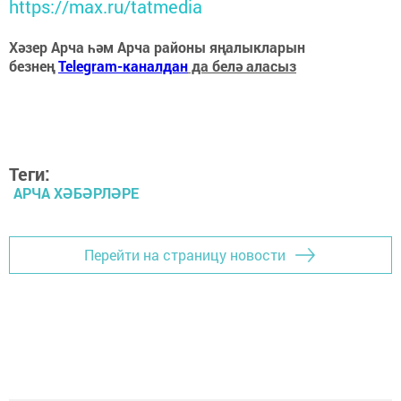
https://max.ru/tatmedia
Хәзер Арча һәм Арча районы яңалыкларын
безнең
Telegram-каналдан
да белә аласыз
Теги:
АРЧА ХӘБӘРЛӘРЕ
Перейти на страницу новости