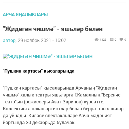
АРЧА ЯҢАЛЫКЛАРЫ
"Җидегән чишмә" - яшьләр белән
автор,
29 ноябрь 2021 - 16:02
1325
0
0
"Пушкин картасы" кысаларында
"Пушкин картасы" кысаларында Арчаның "Җидегән
чишмә" халык театры яшьләргә Г.Камалның "Беренче
театр"ын (режиссеры Азат Зарипов) күрсәтте.
Коллективта өлкән артистлар белән беррәттән яшьләр
дә уйнады. Киләсе спектакльләре Арча мәдәният
йортында 20 декабрьдә булачак.