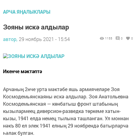
АРЧА ЯҢАЛЫКЛАРЫ
Зояны искә алдылар
автор,
29 ноябрь 2021 - 15:54
1155
0
0
Икенче мәктәптә
Арчаның 2нче урта мәктәбе яшь армиячеләре Зоя
Космодемьянскаяны искә алдылар. Зоя Анатольевна
Космодемьянская — көнбатыш фронт штабының
кызылармеец диверсион-разведка төркеме хатын-
кызы, 1941 елда немец тылына ташланган. Ул моннан
нәкъ 80 ел элек 1941 елның 29 ноябрендә батырларча
һәлак булган.