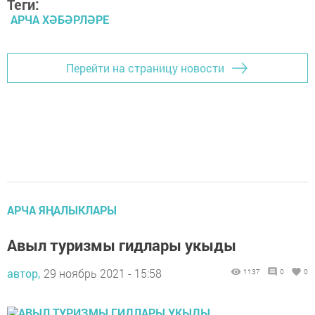
Теги:
АРЧА ХӘБӘРЛӘРЕ
Перейти на страницу новости
АРЧА ЯҢАЛЫКЛАРЫ
Авыл туризмы гидлары укыды
автор,
29 ноябрь 2021 - 15:58
1137
0
0