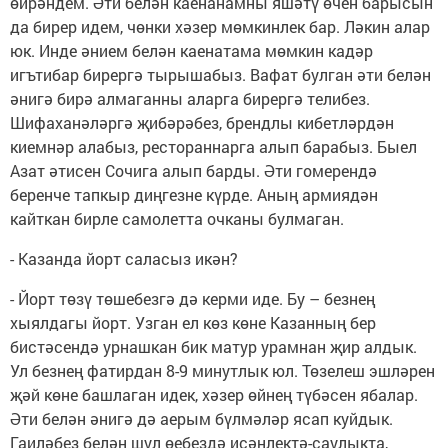
өйрәндем. Әти белән каенанамны яшәтү өчен барысын
да бирер идем, чөнки хәзер мөмкинлек бар. Ләкин алар
юк. Инде әнием белән каенатама мөмкин кадәр
игътибар бирергә тырышабыз. Вафат булган әти белән
әнигә бирә алмаганны аларга бирергә телибез.
Шифаханәләргә җибәрәбез, брендлы кибетләрдән
киемнәр алабыз, рестораннарга алып барабыз. Быел
Азат әтисен Сочига алып барды. Әти гомерендә
беренче тапкыр диңгезне күрде. Аның армиядән
кайткан бирле самолетта очканы булмаган.
- Казанда йорт саласыз икән?
- Йорт төзү төшебезгә дә керми иде. Бу – безнең
хыялдагы йорт. Узган ел көз көне Казанның бер
бистәсендә урнашкан бик матур урамнан җир алдык.
Ул безнең фатирдан 8-9 минутлык юл. Төзелеш эшләрен
җәй көне башлаган идек, хәзер өйнең түбәсен ябалар.
Әти белән әнигә дә аерым бүлмәләр ясап куйдык.
Гаиләбез белән шул өебездә исәнлектә-саулыкта,