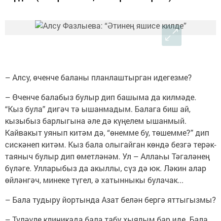
– Алсу, өченче баланы планлаштырган идегезме?
– Өченче балабыз булыр дип башыма да килмәде.
“Кыз була” дигәч тә ышанмадым. Балага биш ай,
кызыбыз барлыгына әле дә күңелем ышанмый.
Кайвакыт уянып китәм дә, “өнемме бу, төшемме?” дип
сискәнеп китәм. Кыз бала олыгайган көндә безгә терәк-
таяныч булыр дип өметләнәм. Ул – Аллаһы Тәгаләнең
бүләге. Улларыбыз да акыллы, сүз дә юк. Ләкин алар
өйләнгәч, минеке түгел, ә хатынныкы булачак...
– Бала тудыру йортында Азат белән бергә яттыгызмы?
– Түләүле клиникада бала табу хыялым бар иде. Бала