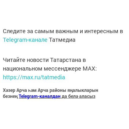
Следите за самым важным и интересным в
Telegram-канале
Татмедиа
Читайте новости Татарстана в
национальном мессенджере MАХ:
https://max.ru/tatmedia
Хәзер Арча һәм Арча районы яңалыкларын
безнең
Telegram-каналдан
да белә аласыз