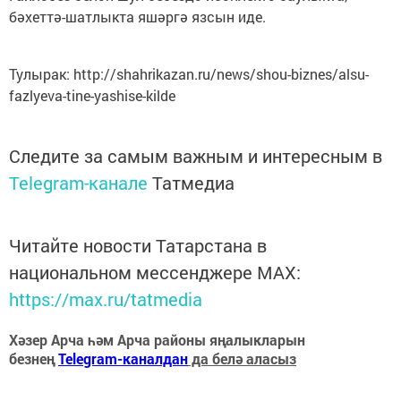
бәхеттә-шатлыкта яшәргә язсын иде.
Тулырак: http://shahrikazan.ru/news/shou-biznes/alsu-
fazlyeva-tine-yashise-kilde
Следите за самым важным и интересным в
Telegram-канале
Татмедиа
Читайте новости Татарстана в
национальном мессенджере MАХ:
https://max.ru/tatmedia
Хәзер Арча һәм Арча районы яңалыкларын
безнең
Telegram-каналдан
да белә аласыз