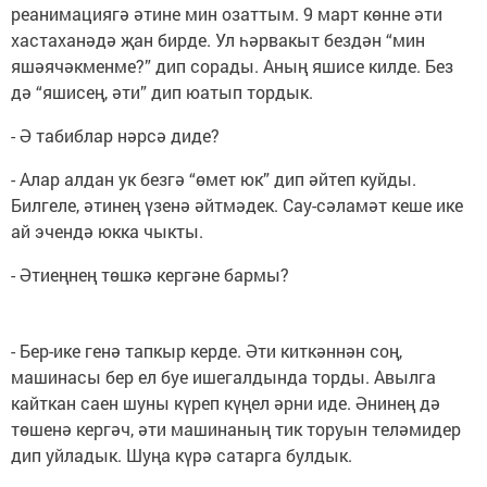
реанимациягә әтине мин озаттым. 9 март көнне әти
хастаханәдә җан бирде. Ул һәрвакыт бездән “мин
яшәячәкменме?” дип сорады. Аның яшисе килде. Без
дә “яшисең, әти” дип юатып тордык.
- Ә табиблар нәрсә диде?
- Алар алдан ук безгә “өмет юк” дип әйтеп куйды.
Билгеле, әтинең үзенә әйтмәдек. Сау-сәламәт кеше ике
ай эчендә юкка чыкты.
- Әтиеңнең төшкә кергәне бармы?
- Бер-ике генә тапкыр керде. Әти киткәннән соң,
машинасы бер ел буе ишегалдында торды. Авылга
кайткан саен шуны күреп күңел әрни иде. Әнинең дә
төшенә кергәч, әти машинаның тик торуын теләмидер
дип уйладык. Шуңа күрә сатарга булдык.