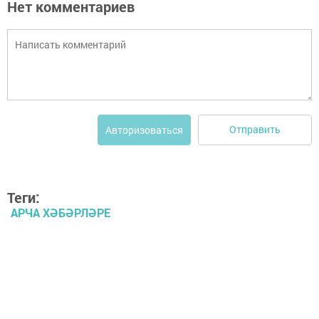
Нет комментариев
Отправить
Авторизоваться
Теги:
АРЧА ХӘБӘРЛӘРЕ