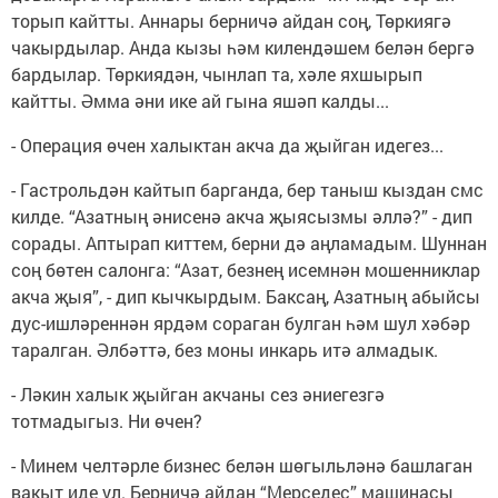
торып кайтты. Аннары берничә айдан соң, Төркиягә
чакырдылар. Анда кызы һәм килендәшем белән бергә
бардылар. Төркиядән, чынлап та, хәле яхшырып
кайтты. Әмма әни ике ай гына яшәп калды...
- Операция өчен халыктан акча да җыйган идегез...
- Гастрольдән кайтып барганда, бер таныш кыздан смс
килде. “Азатның әнисенә акча җыясызмы әллә?” - дип
сорады. Аптырап киттем, берни дә аңламадым. Шуннан
соң бөтен салонга: “Азат, безнең исемнән мошенниклар
акча җыя”, - дип кычкырдым. Баксаң, Азатның абыйсы
дус-ишләреннән ярдәм сораган булган һәм шул хәбәр
таралган. Әлбәттә, без моны инкарь итә алмадык.
- Ләкин халык җыйган акчаны сез әниегезгә
тотмадыгыз. Ни өчен?
- Минем челтәрле бизнес белән шөгыльләнә башлаган
вакыт иде ул. Берничә айдан “Мерседес” машинасы