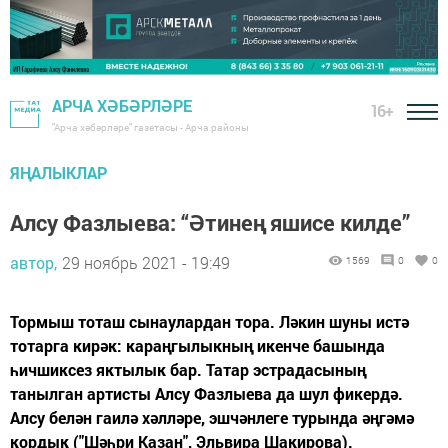
АРЧА ХӘБӘРЛӘРЕ
16+
"Арча хәбәрләре" газетасы - Арча районы
ЯҢАЛЫКЛАР
Алсу Фазлыева: “Әтинең яшисе килде”
автор,
29 ноябрь 2021 - 19:49
1569
0
0
Тормыш тоташ сынаулардан тора. Ләкин шуны истә
тотарга кирәк: караңгылыкның икенче башында
һичшиксез яктылык бар. Татар эстрадасының
танылган артисты Алсу Фазлыева да шул фикердә.
Алсу белән гаилә хәлләре, эшчәнлеге турында әңгәмә
кордык ("Шәһри Казан", Эльвира Шакирова).