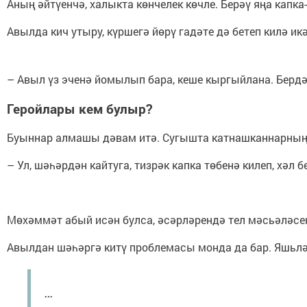
Аның әйтүенчә, халыкта көнчелек көчле. Берәү яңа капк
Авылда кич утыру, күршегә йөрү гадәте дә бетеп килә и
– Авыл үз эченә йомылып бара, кеше кыргыйлана. Бердә
Геройлары
кем
булыр
?
Буыннар алмашы дәвам итә. Сугышта катнашканнарның, 
– Ул, шәһәрдән кайтуга, тизрәк капка төбенә килеп, хә
Мөхәммәт абый исән булса, әсәрләрендә тел мәсьәләсен
Авылдан шәһәргә китү проблемасы монда да бар. Яшьләр
…