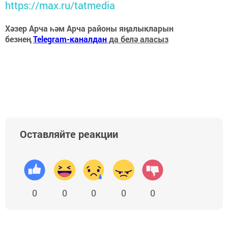
https://max.ru/tatmedia
Хәзер Арча һәм Арча районы яңалыкларын
безнең
Telegram-каналдан
да белә аласыз
Оставляйте реакции
0
0
0
0
0