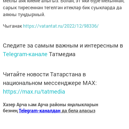
мехлы аяк киеме алыгыз. Болан, эт яки бүре мехыннан,
сарык тиресеннән тегелгән итекләр бик суыкларда да
аякны туңдырмый.
Чыганак
https://vatantat.ru/2022/12/98336/
Следите за самым важным и интересным в
Telegram-канале
Татмедиа
Читайте новости Татарстана в
национальном мессенджере MАХ:
https://max.ru/tatmedia
Хәзер Арча һәм Арча районы яңалыкларын
безнең
Telegram-каналдан
да белә аласыз