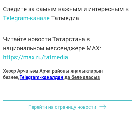
Следите за самым важным и интересным в
Telegram-канале
Татмедиа
Читайте новости Татарстана в
национальном мессенджере MАХ:
https://max.ru/tatmedia
Хәзер Арча һәм Арча районы яңалыкларын
безнең
Telegram-каналдан
да белә аласыз
Перейти на страницу новости