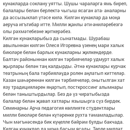
кунакларда соклану уятты. Шушы чараларга ямь биреп,
балалары белән берлектә чыгыш ясаган ата- аналарны
да ассызыклап үтәсе килә. Килгән кунаклар да моңа
аеруча игътибар итте. Милли җанлы әти-әниләребезгә
олы рәхмәтебезне җиткерәбез.
Килгән кунакларыбыз да сынатмады. Шурабаш
авылыннан килгән Олеся Игоревна үзенең мари халык
биюләре белән барлык кунакларны җилкендерде.
Балтач районыннан килгән тәрбиячеләр удмурт халык
җырлары белән таң калдырды. Әтнә кунаклары курчак
театрының бала тәрбияләүдә ролен аңлатып киттеләр.
Казан шәһәреннән килгән тәрбиячеләр, онытылган хат
язу традицияләрен яңартып, посткроссинг алымнары
белән таныштырдылар. Без дә үз чиратыбызда
балалар белән җавап хатлары язышырга сүз бирдек.
Семинарны Арча педагогия көллияте студентлары
милли биюләре белән күтәренке рухта тәмамладылар.
Чын мәгънәсендә бик күңелле бәйрәм булды бакчада.
Килгән кунаклар да моңа басым ясады. Төрле милләт