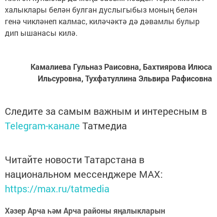
халыклары белән булган дуслыгыбыз моның белән
генә чикләнеп калмас, киләчәктә дә дәвамлы булыр
дип ышанасы килә.
Камалиева Гульназ Раисовна, Бахтиярова Илюса
Ильсуровна, Тухфатуллина Эльвира Рафисовна
Следите за самым важным и интересным в
Telegram-канале
Татмедиа
Читайте новости Татарстана в
национальном мессенджере MАХ:
https://max.ru/tatmedia
Хәзер Арча һәм Арча районы яңалыкларын