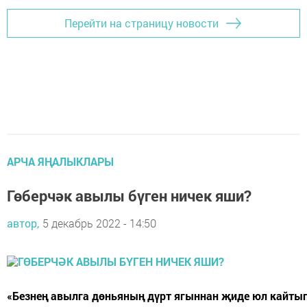
Перейти на страницу новости
АРЧА ЯҢАЛЫКЛАРЫ
Гөберчәк авылы бүген ничек яши?
автор,
5 декабрь 2022 - 14:50
«Безнең авылга дөньяның дүрт ягыннан җиде юл кайтып