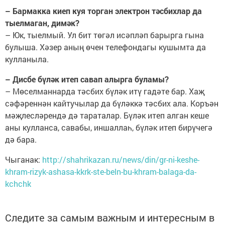
– Бармакка киеп куя торган электрон тәсбихлар да
тыелмаган, димәк?
– Юк, тыелмый. Ул бит төгәл исәпләп барырга гына
булыша. Хәзер аның өчен телефондагы кушымта да
кулланыла.
– Дисбе бүләк итеп савап алырга буламы?
– Мөселманнарда тәсбих бүләк итү гадәте бар. Хаҗ
сәфәреннән кайтучылар да бүләккә тәсбих ала. Коръән
мәҗлесләрендә дә тараталар. Бүләк итеп алган кеше
аны кулланса, савабы, иншаллаһ, бүләк итеп бирүчегә
дә бара.
Чыганак:
http://shahrikazan.ru/news/din/gr-ni-keshe-
khram-rizyk-ashasa-kkrk-ste-beln-bu-khram-balaga-da-
kchchk
Следите за самым важным и интересным в