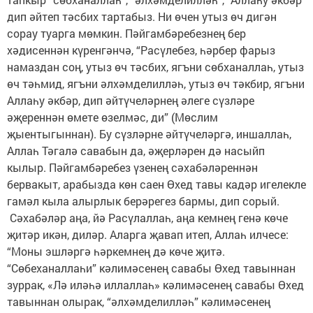
дип әйтеп тәсбих тартабыз. Ни өчен утыз өч дигән
сорау туарга мөмкин. Пәйгамбәребезнең бер
хәдисеннән күренгәнчә, “Расүлебез, һәрбер фарыз
намаздан соң, утыз өч тәсбих, ягъни сөбханаллаһ, утыз
өч тәһмид, ягъни әлхәмделилләһ, утыз өч тәкбир, ягъни
Аллаһу әкбәр, дип әйтүчеләрнең әлеге сүзләре
әҗереннән өмете өзелмәс, ди” (Мөслим
җыентыгыннан). Бу сүзләрне әйтүчеләргә, иншаллаһ,
Аллаһ Тәгалә савабын да, әҗерләрен дә насыйп
кылыр. Пәйгамбәребез үзенең сәхабәләреннән
бервакыт, арабызда көн саен Өхед тавы кадәр игелекле
гамәл кыла алырлык берәрегез бармы, дип сорый.
Сәхабәләр аңа, йә Расүлаллаһ, аңа кемнең генә көче
җитәр икән, диләр. Аларга җавап итеп, Аллаһ илчесе:
“Моны эшләргә һәркемнең дә көче җитә.
“Сөбеханаллаһи” кәлимәсенең савабы Өхед тавыннан
зуррак, «Лә иләһә иллаллаһ» кәлимәсенең савабы Өхед
тавыннан олырак, “әлхәмделилләһ” кәлимәсенең