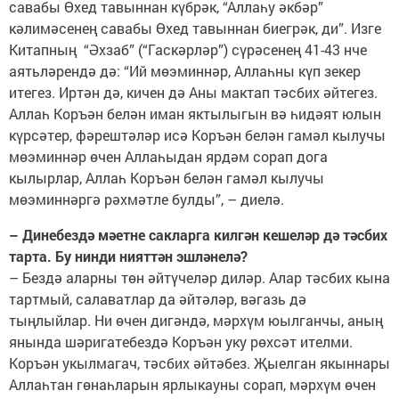
савабы Өхед тавыннан күбрәк, “Аллаһу әкбәр”
кәлимәсенең савабы Өхед тавыннан биегрәк, ди”. Изге
Китапның “Әхзаб” (“Гаскәрләр”) сүрәсенең 41-43 нче
аятьләрендә дә: “Ий мөэминнәр, Аллаһны күп зекер
итегез. Иртән дә, кичен дә Аны мактап тәсбих әйтегез.
Аллаһ Коръән белән иман яктылыгын вә һидәят юлын
күрсәтер, фәрештәләр исә Коръән белән гамәл кылучы
мөэминнәр өчен Аллаһыдан ярдәм сорап дога
кылырлар, Аллаһ Коръән белән гамәл кылучы
мөэминнәргә рәхмәтле булды”, – диелә.
– Динебездә мәетне сакларга килгән кешеләр дә тәсбих
тарта. Бу нинди нияттән эшләнелә?
– Бездә аларны төн әйтүчеләр диләр. Алар тәсбих кына
тартмый, салаватлар да әйтәләр, вәгазь дә
тыңлыйлар. Ни өчен дигәндә, мәрхүм юылганчы, аның
янында шәригатебездә Коръән уку рөхсәт ителми.
Коръән укылмагач, тәсбих әйтәбез. Җыелган якыннары
Аллаһтан гөнаһларын ярлыкауны сорап, мәрхүм өчен