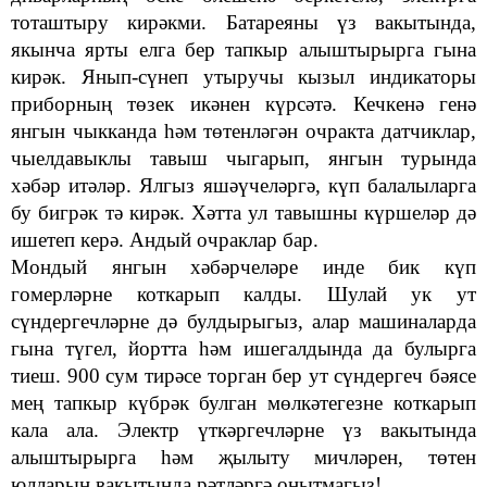
тоташтыру кирәкми.
Батареяны үз вакытында,
якынча ярты елга бер тапкыр алыштырырга гына
кирәк. Янып
-
сүнеп утыручы
кызыл индикаторы
приборның төзек икәнен
күрсәтә. Кечкенә генә
янгын чыкканда һәм төтенләгән очракта
датчиклар,
чыелдавыклы тавыш чыгарып, янгын турында
хәбәр итәләр. Ялгыз яшәүчеләргә, күп балалыларга
бу бигрәк тә кирәк.
Хәтта ул тавышны күршеләр дә
ишетеп керә. Андый очраклар бар.
Мондый янгын хәбәрчеләре инде бик күп
гомерләрне коткарып калды. Шулай ук ут
сүндергечләрне дә булдырыгыз, алар машиналарда
гына түгел, йортта һәм ишегалдында да булырга
тиеш. 900 сум тирәсе торган бер ут сүндергеч бәясе
мең тапкыр күбрәк булган мөлкәтегезне коткарып
кала ала. Электр үткәргечләрне үз вакытында
алыштырырга һәм җылыту мичләрен, төтен
юлларын вакытында рәтләргә онытмагыз!