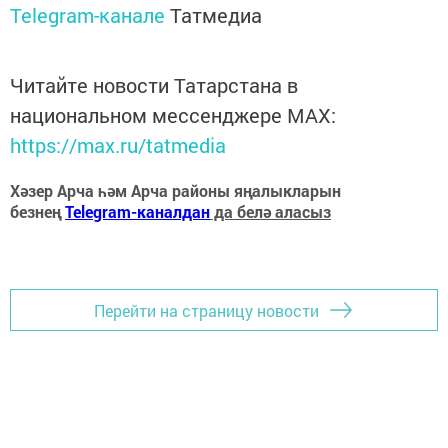
Telegram-канале
Татмедиа
Читайте новости Татарстана в
национальном мессенджере MАХ:
https://max.ru/tatmedia
Хәзер Арча һәм Арча районы яңалыкларын
безнең
Telegram-каналдан
да белә аласыз
Перейти на страницу новости