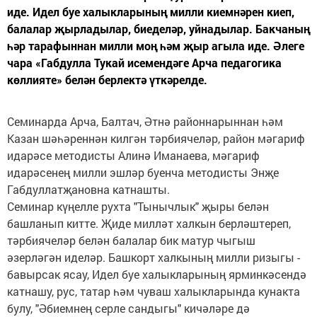
иде. Идел буе халыкларының милли киемнәрен киеп,
балалар җырладылар, биеделәр, уйнадылар. Бакчаның
һәр тарафыннан милли моң һәм җыр агыла иде. Әлеге
чара «Габдулла Тукай исемендәге Арча педагогика
көллияте» белән берлектә үткәрелде.
Семинарда Арча, Балтач, Әтнә районнарыннан һәм
Казан шәһәреннән килгән тәрбиячеләр, район мәгариф
идарәсе методисты Алинә Иманаева, мәгариф
идарәсенең милли эшләр буенча методисты Энҗе
Габдуллатҗановна катнашты.
Семинар күңелле рухта "Тынычлык" җыры белән
башланып китте. Җиде милләт халкын берләштереп,
тәрбиячеләр белән балалар бик матур чыгыш
әзерләгән иделәр. Башкорт халкының милли ризыгы -
бавырсак ясау, Идел буе халыкларының ярминкәсендә
катнашу, рус, татар һәм чуваш халыкларында кунакта
булу, "Әбиемнең серле сандыгы" кичәләре дә