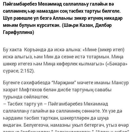
Пәйгамбәребез Мөхәммәд салләллаһу галәйһи вә
сәлләмнең һәр намаздан соң тәсбих тартуы билгеле.
Шул рәвешле ул безгә Аллаһны зикер итүнең никадәр
мөһим булуын күрсәткән. (Шәһри Казан, Дилбәр
Гарифуллина)
Бу хакта Коръәндә дә искә алына: «Мине (зикер итеп)
искә алыгыз, һәм Мин дә сезне истә тотармын. Миңа
шөкер итегез һәм Миңа көферлек кылмагыз» («Бәкара»
сүрәсе, 2:152).
Бүгенге сәхифәбездә “Мәрҗани” мәчете имамы Мансур
хәзрәт Мифтяхов белән дисбе тартуның савабы
турында сөйләштек.
– Тәсбих тарту ул – Пәйгамбәребез Мөхәммәд
салләллаһу галәйһи вә сәлләмнең сөннәте. Ул үзе дә
һәрдаим тәсбих тарткан, шәкертләрен дә шуңа
өндәгән. Белүегезчә, намазны укып бетергәч, утыз өчәр
тапкыр “сөбханаллаһ”, “әлхәмделилләһ”, “Аллаһу әкбәр”