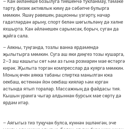
– Кан әйләнеше бозылуга тиешенчә тукланмау, тәмәке
тарту, физик активлык кимү дә сәбәпче булырга
мөмкин. Яшәү рәвешен, рационны үзгәртү, начар
гадәтләрдән арыну, спорт белән шөгыльләнү дә хәлне
яхшырта. Кан әйләнешен сарымсак, борыч, суган да
җайга сала.
– Аякны, туңганда, тозлы ванна ярдәмендә
җылытырга мөмкин. Суга аш яки диңгез тозы кушарга,
2–3 аш кашыгы сөт һәм аз гына розмарин мае өстәргә
кирәк. Җылыта торган компресслар да куярга мөмкин.
Моның өчен аякка табаны спиртка манылган юка
оекбаш, өстеннән йон оекбаш кияләр һәм юрган
астында ятып торалар. Массажның да файдасы тия.
Кышын урамга чыгар алдыннан бурсык мае сөртү дә
ярдәм итәр.
– Аягыгыз тиз туңучан булса, күннән эшләнгән, эче