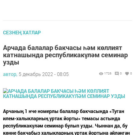
СЕЗНЕҢ ХАТЛАР
Арчада балалар бакчасы һәм көллият
катнашында республикакүләм семинар
узды
автор,
5 декабрь 2022 - 08:05
1726
0
0
Арчаның 1 нче номерлы балалар бакчасында «Туган
илем-халыкларның уртак йорты» темасы астында
республикакүләм семинар булып узды. Чыннан да, бу
көнне бакчабыз халыкларның уртак йортына әйләнгән