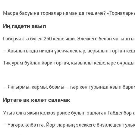
Масра басуына торналар һаман да төшәме? «Торналарны 
Иң
гадәти
авыл
Гөберчәктә бүген 260 кеше яши. Элеккеге белән чагыштыр
– Авылыгызда нинди үзенчәлекләр, аерылып торган кешелә
Тик урам буйлап йөри торгач, кызыклы кешеләре очрады
– Яңгырмы, кармы, бозмы – һәр көн турында язып барам
Иртәгә
ак
келәт
салачак
Утыз елга якын колхоз рәисе булып эшләгән Габделбәр а
– Үзгәрә, әлбәттә. Йортларның элеккеге бизәлешен тул