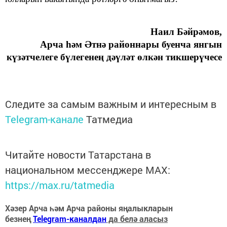
Наил Бәйрәмов,
Арча һәм Әтнә районнары буенча янгын
күзәтчелеге б
ү
легенең дәүләт өлкән тикшерүчесе
Следите за самым важным и интересным в
Telegram-канале
Татмедиа
Читайте новости Татарстана в
национальном мессенджере MАХ:
https://max.ru/tatmedia
Хәзер Арча һәм Арча районы яңалыкларын
безнең
Telegram-каналдан
да белә аласыз