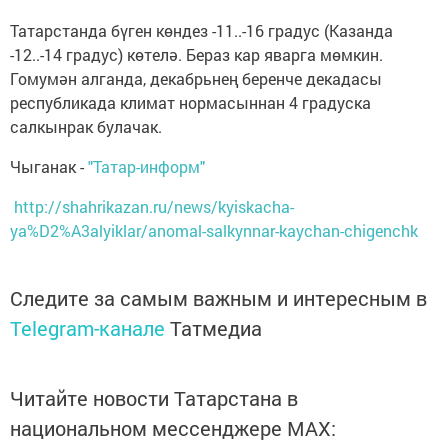
Татарстанда бүген көндез -11..-16 градус (Казанда
-12..-14 градус) көтелә. Бераз кар яварга мөмкин.
Гомумән алганда, декабрьнең беренче декадасы
республикада климат нормасыннан 4 градуска
салкынрак булачак.
Чыганак -
"Татар-информ"
http://shahrikazan.ru/news/kyiskacha-
ya%D2%A3alyiklar/anomal-salkynnar-kaychan-chigenchk
Следите за самым важным и интересным в
Telegram-канале
Татмедиа
Читайте новости Татарстана в
национальном мессенджере MАХ: