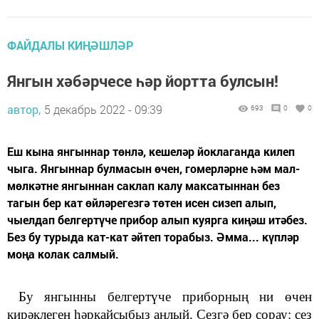
ФАЙДАЛЫ КИҢӘШЛӘР
Янгын хәбәрчесе һәр йортта булсын!
автор,
5 декабрь 2022 - 09:39
693
0
0
Еш кына янгыннар төнлә, кешеләр йоклаганда килеп
чыга. Янгыннар булмасын өчен, гомерләрне һәм мал-
мөлкәтне янгыннан саклап калу максатыннан без
тагын бер кат өйләрегезгә төтен исен сизеп алып,
чыелдап белгертүче прибор алып куярга киңәш итәбез.
Без бу турыда кат-кат әйтеп торабыз. Әмма... күпләр
моңа колак салмый.
Бу янгынны белгертүче приборның ни өчен
кирәклеген һәркайсыбыз аңлый. Сезгә бер сорау: сез