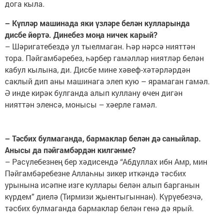
дога кыла.
– Күпләр машинада яки үзләре белән кулларында
дисбе йөртә. Динебез моңа ничек карый?
– Шәригатебездә ул тыелмаган. Һәр нәрсә нияттән
тора. Пәйгамбәребез, һәрбер гамәлләр ниятләр белән
кабул кылына, ди. Дисбе мине хәвеф-хәтәрләрдән
саклый дип аны машинага элеп кую – ярамаган гамәл.
Ә инде кирәк булганда алып куллану өчен дигән
нияттән эленсә, монысы – хәерле гамәл.
– Тәсбих булмаганда, бармаклар белән дә саныйлар.
Анысы да пәйгамбәрдән килгәнме?
– Расүлебезнең бер хәдисендә “Абдуллах ибн Амр, мин
Пәйгамбәребезне Аллаһны зикер иткәндә тәсбих
урынына исәпне изге куллары белән алып барганын
күрдем” диелә (Тирмизи җыентыгыннан). Күрүебезчә,
тәсбих булмаганда бармаклар белән генә дә ярый.