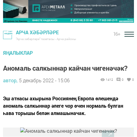
АРЧА ХӘБӘРЛӘРЕ
16+
"Арча хәбәрләре" газетасы - Арча районы
ЯҢАЛЫКЛАР
Аномаль салкыннар кайчан чигенәчәк?
автор,
5 декабрь 2022 - 15:06
1412
0
0
Эш атнасы ахырына Россиянең Европа өлешендә
аномаль салкыннар әлеге чор өчен нормаль булган
һава торышы белән алмашыначак.