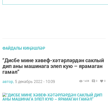
ФАЙДАЛЫ КИҢӘШЛӘР
“Дисбе мине хәвеф-хәтәрләрдән саклый
дип аны машинага элеп кую – ярамаган
гамәл”
автор,
5 декабрь 2022 - 10:09
1408
0
0