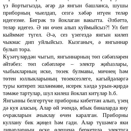
ү
з йортыгызда, әгәр дә янгын башланса, шушы
приборның чыелдап, сезгә хәбәр итүен теләр
идегезме. Бигрәк тә йоклаган вакытта. Әлбәттә,
теләр идегез. Ә ни өчен алып куймыйсыз?! Ул бит
кыйммәт түгел. Ә-ә, сез үзегездә янгын килеп
чыкмас дип уйлыйсыз. Кызганыч, ә янгыннар
булып тора.
Күзәтүләрдән чыгып, янгыннарның төп сәбәпләрен
әйтәбез: төп
сәбәпләре
–
электр җиһазлары,
чыбыкларның иске, төзек булмавы, мичнең һәм
төтен юллыкларының төзексезлеге, кагыйдәләргә
туры китереп эшләнмәве, исерек хәлдә урын-җирдә
тәмәке тартулар, шул килеш йоклап китүләр һ.б.
Янгынны белгертүче приборны кибеттән алып, үзең
дә куя аласың.
Алар өй эчендә, ябык биналарда яну
очракларын ачыклау өчен каралган. Приборны
куллану бик җиңел һәм гади. Алар түшәмгә яки
диварларның өске өлешенә беркетелә, электрга