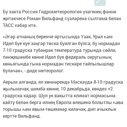
Бу хакта Россия Гидрометеорология үзәгенең фәнни
җитәкчесе Роман Вильфанд сүзләренә сылтама белән
ТАСС хәбәр итә.
«Әгәр атнаның беренче яртысында Үзәк, Урал һәм
Идел буе куе зәңгәр төскә буялган булса, бу нормадан
7-10 градуска түбәнрәк температура турында сөйли,
пәнҗешәмбе көнне Идел буе федераль округының
көньягында гына нормадан тискәре тайпылышлар
булачак», - диде метеоролог.
Аерым алганда, ял көннәрендә Мәскәүдә 8-10 градуска
җылыначак, шимбә көнне, 10 декабрьдә, көндез +2
градуска кадәр. Шул ук вакытта климат нормасына
кайту белән бергә илнең Европа өлешенә болытлы һава
торышы һәм явым-төшемнәр киләчәк, дип ачыклык
кертте Вильфанд.