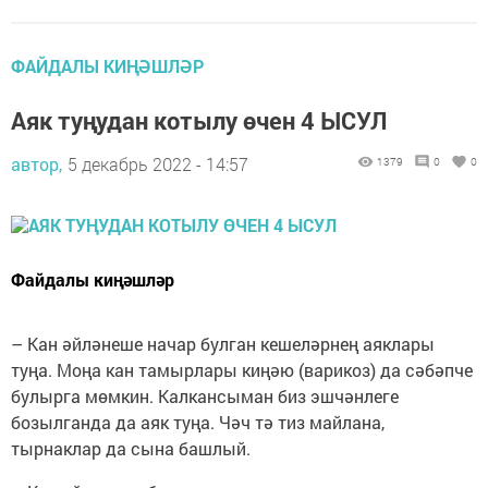
ФАЙДАЛЫ КИҢӘШЛӘР
Аяк туңудан котылу өчен 4 ЫСУЛ
автор,
5 декабрь 2022 - 14:57
1379
0
0
Файдалы киңәшләр
– Кан әйләнеше начар булган кешеләрнең аяклары
туңа. Моңа кан тамырлары киңәю (варикоз) да сәбәпче
булырга мөмкин. Калкансыман биз эшчәнлеге
бозылганда да аяк туңа. Чәч тә тиз майлана,
тырнаклар да сына башлый.