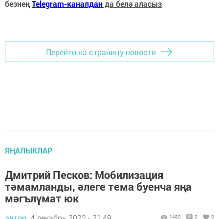
безнең
Telegram-каналдан
да белә аласыз
Перейти на страницу новости
ЯҢАЛЫКЛАР
Дмитрий Песков: Мобилизация
тәмамланды, әлеге тема буенча яңа
мәгълүмат юк
автор,
4 декабрь 2022 - 21:49
1480
0
0