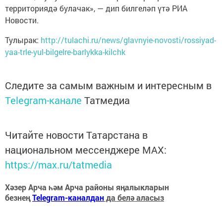
территориядә булачак», — дип билгеләп үтә РИА
Новости.
Тулырак:
http://tulachi.ru/news/glavnyie-novosti/rossiyad-
yaa-trle-yul-bilgelre-barlykka-kilchk
Следите за самым важным и интересным в
Telegram-канале
Татмедиа
Читайте новости Татарстана в
национальном мессенджере MАХ:
https://max.ru/tatmedia
Хәзер Арча һәм Арча районы яңалыкларын
безнең
Telegram-каналдан
да белә аласыз