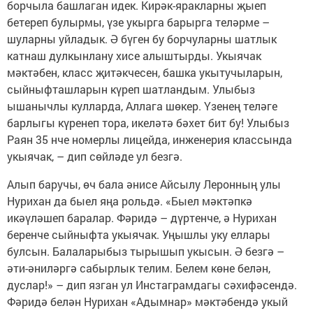
борчыла башлаган идек. Кирәк-яракларны җыеп
бетереп булырмы, үзе укырга барырга теләрме –
шуларны уйладык. Ә бүген бу борчуларны шатлык
катнаш дулкынлану хисе алыштырды. Укыячак
мәктәбен, класс җитәкчесен, башка укытучыларын,
сыйныфташларын күреп шатландым. Улыбыз
ышанычлы кулларда, Аллага шөкер. Үзенең теләге
барлыгы күренеп тора, икеләтә бәхет бит бу! Улыбыз
Раян 35 нче номерлы лицейда, инженерия классында
укыячак, – дип сөйләде ул безгә.
Алып баручы, өч бала әнисе Айсылу Леронның улы
Нурихан да быел яңа рольдә. «Быел мәктәпкә
икәүләшеп баралар. Фәридә – дүртенче, ә Нурихан
беренче сыйныфта укыячак. Уңышлы уку еллары
булсын. Балаларыбыз тырышып укысын. Ә безгә –
әти-әниләргә сабырлык телим. Белем көне белән,
дуслар!» – дип язган ул Инстаграмдагы сәхифәсендә.
Фәридә белән Нурихан «Адымнар» мәктәбендә укый