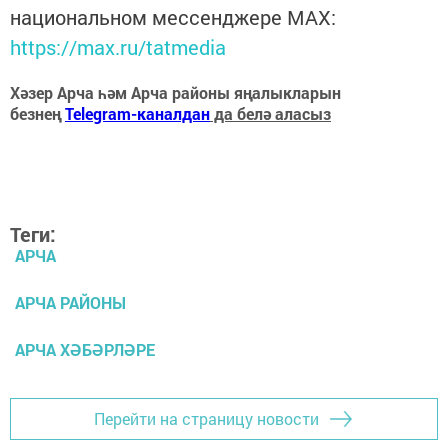
национальном мессенджере MАХ:
https://max.ru/tatmedia
Хәзер Арча һәм Арча районы яңалыкларын
безнең
Telegram-каналдан
да белә аласыз
Теги:
АРЧА
АРЧА РАЙОНЫ
АРЧА ХӘБӘРЛӘРЕ
Перейти на страницу новости