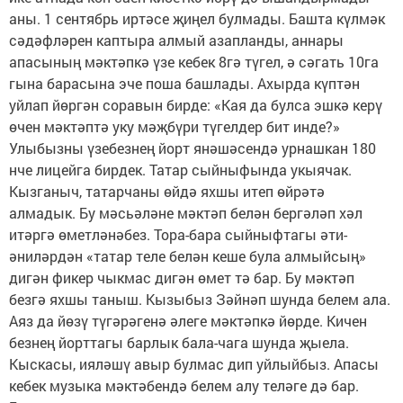
аны. 1 сентябрь иртәсе җиңел булмады. Башта күлмәк
сәдәфләрен каптыра алмый азапланды, аннары
апасының мәктәпкә үзе кебек 8гә түгел, ә сәгать 10га
гына барасына эче поша башлады. Ахырда күптән
уйлап йөргән соравын бирде: «Кая да булса эшкә керү
өчен мәктәптә уку мәҗбүри түгелдер бит инде?»
Улыбызны үзебезнең йорт янәшәсендә урнашкан 180
нче лицейга бирдек. Татар сыйныфында укыячак.
Кызганыч, татарчаны өйдә яхшы итеп өйрәтә
алмадык. Бу мәсьәләне мәктәп белән бергәләп хәл
итәргә өметләнәбез. Тора-бара сыйныфтагы әти-
әниләрдән «татар теле белән кеше була алмыйсың»
дигән фикер чыкмас дигән өмет тә бар. Бу мәктәп
безгә яхшы таныш. Кызыбыз Зәйнәп шунда белем ала.
Аяз да йөзү түгәрәгенә әлеге мәктәпкә йөрде. Кичен
безнең йорттагы барлык бала-чага шунда җыела.
Кыскасы, ияләшү авыр булмас дип уйлыйбыз. Апасы
кебек музыка мәктәбендә белем алу теләге дә бар.