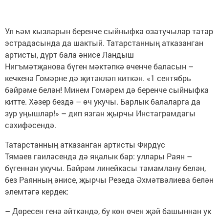
Ул һәм кызларын беренче сыйныфка озатучылар татар
эстрадасында да шактый. Татарстанның атказанган
артисты, дүрт бала әнисе Ландыш
Нигъмәтҗанова бүген мәктәпкә өченче баласын –
кечкенә Гомәрне дә җитәкләп киткән. «1 сентябрь
бәйрәме белән! Минем Гомәрем дә беренче сыйныфка
китте. Хәзер бездә – өч укучы. Барлык балаларга да
зур уңышлар!» – дип язган җырчы Инстаграмдагы
сәхифәсендә.
Татарстанның атказанган артисты Фирдүс
Тямаев гаиләсендә дә яңалык бар: уллары Раян –
бүгеннән укучы. Бәйрәм линейкасы тәмамлану белән,
без Раянның әнисе, җырчы Резеда Әхмәтвәлиева белән
элемтәгә кердек:
– Дөресен генә әйткәндә, бу көн өчен җәй башыннан ук