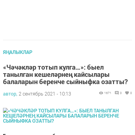
ЯҢАЛЫКЛАР
«Чәчәкләр тотып кулга…»: быел
танылган кешеләрнең кайсылары
балаларын беренче сыйныфка озатты?
автор,
2 сентябрь 2021 - 10:13
1671
0
0