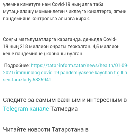
үлемне киметүгә һәм Covid-19 ның алга таба
мутацияләшү мөмкинлеген чикләүгә юнәлтергә, ягъни
пандемияне контрольгә алырга кирәк.
Соңгы мәгълүматларга караганда, дөньяда Covid-
19 ның 218 миллион очрагы теркәлгән. 4,5 миллион
кеше пандемиянең корбаны булган.
Подробнее:
https://tatar-inform.tatar/news/health/01-09-
2021/immunolog-covid-19-pandemiyasene-kaychan-t-g-ll-n-
sen-farazlady-5835941
Следите за самым важным и интересным в
Telegram-канале
Татмедиа
Читайте новости Татарстана в