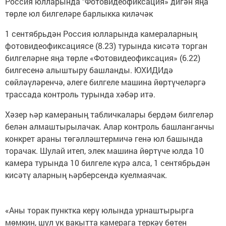
Россия юлларында "Фотовидеофиксация» дигән яңа
төрле юл билгеләре барлыкка киләчәк
1 сентябрьдән Россия юлларында камераларның
фотовидеофиксациясе (8.23) турында кисәтә торган
билгеләрне яңа төрле «Фотовидеофиксация» (6.22)
билгесенә алыштыру башланды. ЮХИДИдә
сөйләүләренчә, әлеге билгеле машина йөртүчеләргә
трассада контроль турында хәбәр итә.
Хәзер һәр камераның табличкалары бердәм билгеләр
белән алмаштырылачак. Алар контроль башланганчы
конкрет араны төгәлләштермичә генә юл башында
торачак. Шулай итеп, элек машина йөртүче юлда 10
камера турында 10 билгеле күрә алса, 1 сентябрьдән
кисәтү аларның һәрберсендә куелмаячак.
«Аны торак пунктка керү юлында урнаштырырга
мөмкин, шул ук вакытта камерага теркәү бөтен