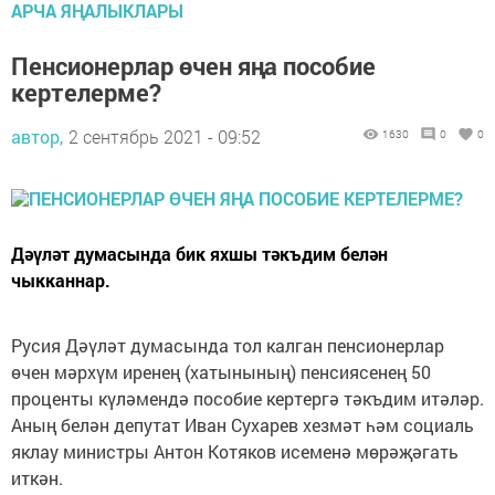
АРЧА ЯҢАЛЫКЛАРЫ
Пенсионерлар өчен яңа пособие
кертелерме?
автор,
2 сентябрь 2021 - 09:52
1630
0
0
Дәүләт думасында бик яхшы тәкъдим белән
чыкканнар.
Русия Дәүләт думасында тол калган пенсионерлар
өчен мәрхүм иренең (хатынының) пенсиясенең 50
проценты күләмендә пособие кертергә тәкъдим итәләр.
Аның белән депутат Иван Сухарев хезмәт һәм социаль
яклау министры Антон Котяков исеменә мөрәҗәгать
иткән.