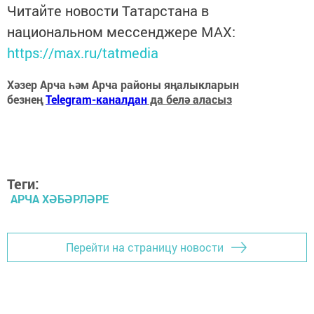
Читайте новости Татарстана в
национальном мессенджере MАХ:
https://max.ru/tatmedia
Хәзер Арча һәм Арча районы яңалыкларын
безнең
Telegram-каналдан
да белә аласыз
Теги:
АРЧА ХӘБӘРЛӘРЕ
Перейти на страницу новости