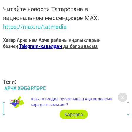
Читайте новости Татарстана в
национальном мессенджере MАХ:
https://max.ru/tatmedia
Хәзер Арча һәм Арча районы яңалыкларын
безнең
Telegram-каналдан
да белә аласыз
Теги:
АРЧА ХӘБӘРЛӘРЕ
Яшь Татмедиа проектының яңа видеосын
карадыгызмы әле?
Перейти на страницу новости
Карарга