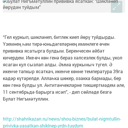
“Гел куркып, шикләнеп, битлек киеп йөрү туйдырды.
Үземнең һәм тирә-юньдәгеләрнең иминлеге өчен
прививка ясатырга булдым. Беренчесен әйбәт
кичердем. Ике-өч көн генә бераз хәлсезлек булды, укол
ясаган кул сызлап алды. Әмма куркыныч түгел. Ә
икенче тапкыр ясаткач, икенче көнне температура 39га
кадәр күтәрелде. Аллаһка шөкер, озакка бармады, бер
көн генә булды ул. Антитәнчекләрне тикшертмәдем әле,
11 сентябрьдә барырга исәп”, - дип сөйләде безгә
Булат Нигъмәтуллин.
http://shahrikazan.ru/news/shou-biznes/bulat-nigmtullin-
privivka-yasatkan-shiklnep-yrdn-tuydym