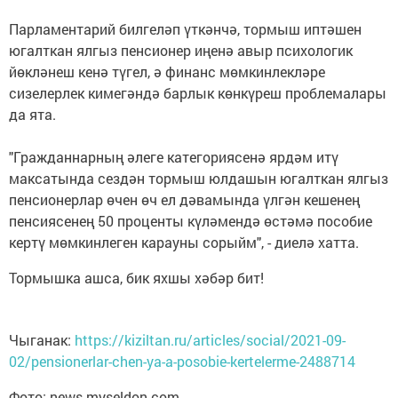
Парламентарий билгеләп үткәнчә, тормыш иптәшен
югалткан ялгыз пенсионер иңенә авыр психологик
йөкләнеш кенә түгел, ә финанс мөмкинлекләре
сизелерлек кимегәндә барлык көнкүреш проблемалары
да ята.
"Гражданнарның әлеге категориясенә ярдәм итү
максатында сездән тормыш юлдашын югалткан ялгыз
пенсионерлар өчен өч ел дәвамында үлгән кешенең
пенсиясенең 50 проценты күләмендә өстәмә пособие
кертү мөмкинлеген карауны сорыйм", - диелә хатта.
Тормышка ашса, бик яхшы хәбәр бит!
Чыганак:
https://kiziltan.ru/articles/social/2021-09-
02/pensionerlar-chen-ya-a-posobie-kertelerme-2488714
Фото: news.myseldon.com