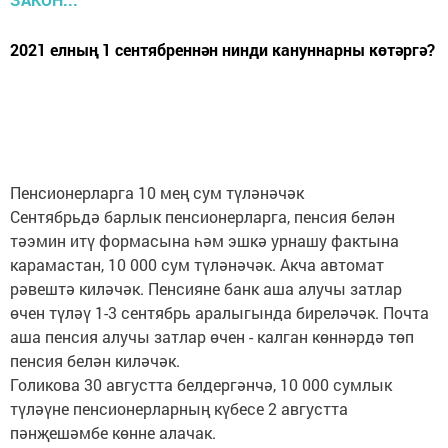
2021 елның 1 сентябреннән нинди кануннарны көтәргә?
Пенсионерларга 10 мең сум түләнәчәк
Сентябрьдә барлык пенсионерларга, пенсия белән
тәэмин итү формасына һәм эшкә урнашу фактына
карамастан, 10 000 сум түләнәчәк. Акча автомат
рәвештә киләчәк. Пенсияне банк аша алучы затлар
өчен түләү 1-3 сентябрь аралыгында биреләчәк. Почта
аша пенсия алучы затлар өчен - калган көннәрдә төп
пенсия белән киләчәк.
Голикова 30 августта белдергәнчә, 10 000 сумлык
түләүне пенсионерларның күбесе 2 августта
пәнҗешәмбе көнне алачак.