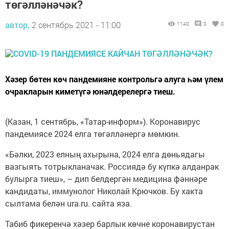
төгәлләнәчәк?
автор,
2 сентябрь 2021 - 11:00
1140
0
0
Хәзер бөтен көч пандемияне контрольгә алуга һәм үлем
очракларын киметүгә юнәлдерелергә тиеш.
(Казан, 1 сентябрь, «Татар-информ»). Коронавирус
пандемиясе 2024 елга төгәлләнергә мөмкин.
«Бәлки, 2023 елның ахырына, 2024 елга дөньядагы
вазгыять тотрыкланачак. Россиядә бу күпкә алданрак
булырга тиеш», – дип белдергән медицина фәннәре
кандидаты, иммунолог Николай Крючков. Бу хакта
сылтама белән ura.ru. сайта яза.
Табиб фикеренчә хәзер барлык көчне коронавирустан