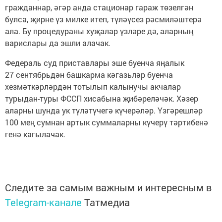
гражданнар, әгәр анда стационар гараж төзелгән
булса, җирне үз милке итеп, түләүсез рәсмиләштерә
ала. Бу процедураны хуҗалар үзләре дә, аларның
варислары да эшли алачак.
Федераль суд приставлары эше буенча яңалык
27 сентябрьдән башкарма кәгазьләр буенча
хезмәткәрләрдән тотылып калынучы акчалар
турыдан-туры ФССП хисабына җибәреләчәк. Хәзер
аларны шунда ук түләтүчегә күчерәләр. Үзгәрешләр
100 мең сумнан артык суммаларны күчерү тәртибенә
генә кагылачак.
Следите за самым важным и интересным в
Telegram-канале
Татмедиа