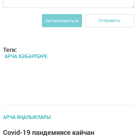
Отправить
Авторизоваться
Теги:
АРЧА ХӘБӘРЛӘРЕ
АРЧА ЯҢАЛЫКЛАРЫ
Covid-19 пандемиясе кайчан