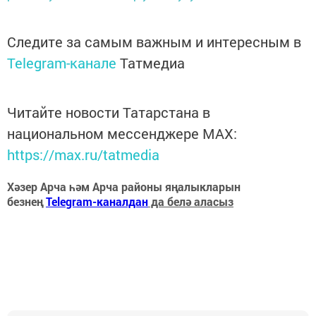
Следите за самым важным и интересным в
Telegram-канале
Татмедиа
Читайте новости Татарстана в
национальном мессенджере MАХ:
https://max.ru/tatmedia
Хәзер Арча һәм Арча районы яңалыкларын
безнең
Telegram-каналдан
да белә аласыз