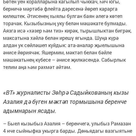
Бөтен уен коралларына кагылып чыккач, һич югы,
берничә мәртәбә флейта дәресенә йөреп карарга
килештек. Әтисенең хыялы булган баян әлегә көтеп
торачак. Кызыбызның уку белән мәшәкате булмады.
Аязга исә «хәзер һәм тиз» кирәк, тырышлыктан бигрәк,
максатына хәйлә белән ирешү ягында. Шуңа күрә
алдан ук сөйләшеп куйдык: ата-аналар җыелышына
әнисе йөриячәк. Яшермим, мәктәп белән бәйле
мәшәкатьнең күбесе – әнисе җилкәсендә. Сабырлык
телим аңа һәм рәхмәт әйтәм.
«ВТ» журналисты Зөһрә Садыйкованың кызы
Азалия дә бүген мәктәп тормышына беренче
адымнарын ясады.
– Быел кызыбыз Азалия – беренчегә, улыбыз Рамазан
4 нче сыйныфка укырга барды. Дөньядагы вазгыятьне