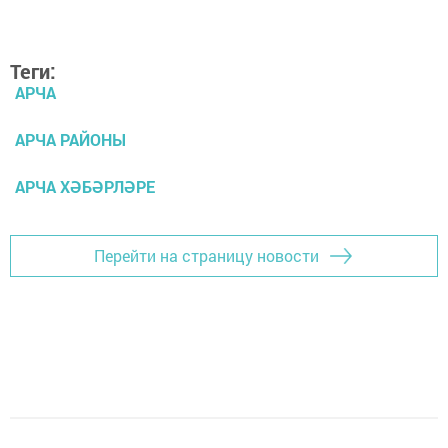
Теги:
АРЧА
АРЧА РАЙОНЫ
АРЧА ХӘБӘРЛӘРЕ
Перейти на страницу новости