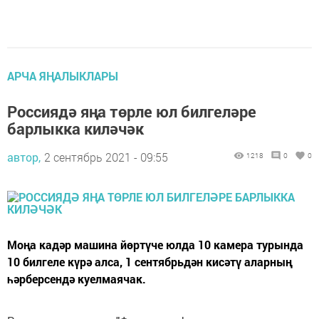
АРЧА ЯҢАЛЫКЛАРЫ
Россиядә яңа төрле юл билгеләре
барлыкка киләчәк
автор,
2 сентябрь 2021 - 09:55
1218
0
0
Моңа кадәр машина йөртүче юлда 10 камера турында
10 билгеле күрә алса, 1 сентябрьдән кисәтү аларның
һәрберсендә куелмаячак.