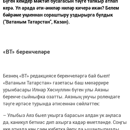
Бүген кемдер мәктәп бусагасын тәүге тапкыр атлап
керә. Ул арада әти-әниләр ниләр кичерә икән? Белем
бәйрәме уңаеннан сораштыру уздырырга булдык
("Ватаным Татарстан", Казан).
«ВТ» беренчеләре
Безнең «ВТ» редакциясе беренчеләргә бай быел!
«Ватаным Татарстан» газетасы баш мөхәррире
урынбасары Илнар Хөснуллин бүген улы Аязны
беренче сыйныфка озатты. Аязның укучы ролендәге
тәүге иртәсе турында әтисеннән сөйләттек:
– Улыбыз Аяз быел укырга барасын алдан ук аңласа
да, каникул бетмәс дип ахырга кадәр өметләнде. Соңгы
ике атнада көн саен кибеткә йөрү дә ышандырмады