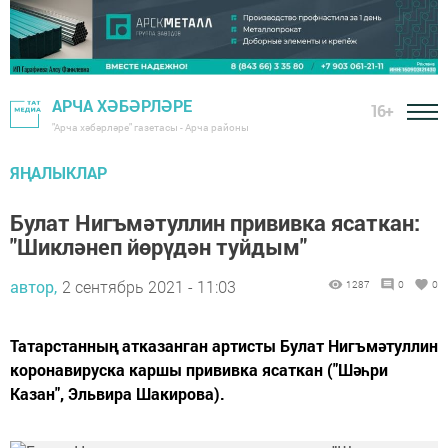
АРЧА ХӘБӘРЛӘРЕ
16+
"Арча хәбәрләре" газетасы - Арча районы
ЯҢАЛЫКЛАР
Булат Нигъмәтуллин прививка ясаткан:
"Шикләнеп йөрүдән туйдым"
автор,
2 сентябрь 2021 - 11:03
1287
0
0
Татарстанның атказанган артисты Булат Нигъмәтуллин
коронавируска каршы прививка ясаткан ("Шәһри
Казан", Эльвира Шакирова).