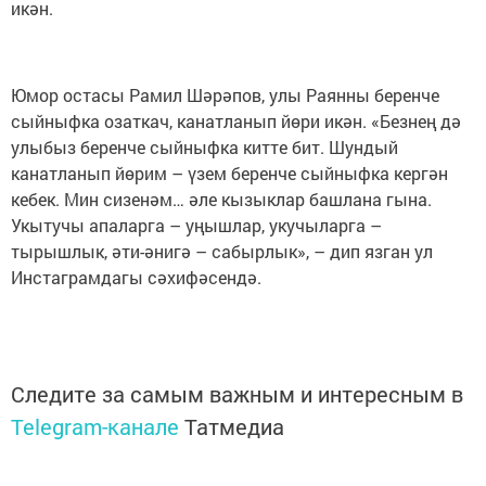
икән.
Юмор остасы Рамил Шәрәпов, улы Раянны беренче
сыйныфка озаткач, канатланып йөри икән. «Безнең дә
улыбыз беренче сыйныфка китте бит. Шундый
канатланып йөрим – үзем беренче сыйныфка кергән
кебек. Мин сизенәм… әле кызыклар башлана гына.
Укытучы апаларга – уңышлар, укучыларга –
тырышлык, әти-әнигә – сабырлык», – дип язган ул
Инстаграмдагы сәхифәсендә.
Следите за самым важным и интересным в
Telegram-канале
Татмедиа