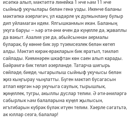
исәпкә алып, мәктәптә линейка 1 нче һәм 11 нче
сыйныф укучылары белән генә узды. Икенче баланы
мәктәпкә әзерләгәч, ул кадәрле үк дулкынлану булыр
дип уйламаган идем. Ялгышканмын икән. Баланың
укуга баруы – һәр әти-әни өчен дә күңелле дә, җаваплы
да вакыт. Азалия үзе дә, абыйсыннан аермалы
буларак, бу көнне бик зур түземсезлек белән көтеп
алды. Мәктәп кирәк-яракларын бик яратып, тәмләп
сайлады. Киемнәрен шкафтан көн саен алып карады.
Бәйрәмгә бик теләп әзерләнде. Татарча шигырь
сөйләде, биеде, чыгарылыш сыйныф укучысы белән
җиз кыңгырау чыңлатты. Бүген мәктәп бусагасын
атлап кергән һәр укучыга саулык, тырышлык,
җиңеллек, тугры, акыллы дуслар телим. Ә әти-әниләргә
сабырлык һәм балаларына күңел җылысын,
игътибарын күбрәк бүләк итүен телим. Хәерле сәгатьтә,
ак юллар сезгә, балалар!