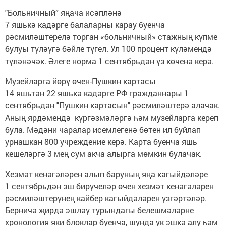
"Больничный” яңача исәпләнә
7 яшькә кадәрге балаларны карау буенча
рәсмиләштерелә торган «больничный» стажның күпме
булуы түләүгә бәйле түгел. Ул 100 процент күләмендә
түләнәчәк. Әлеге норма 1 сентябрьдән үз көченә керә.
Музейларга йөрү өчен-Пушкин картасы
14 яшьтән 22 яшькә кадәрге РФ гражданнары 1
сентябрьдән "Пушкин картасын" рәсмиләштерә алачак.
Аның ярдәмендә күргәзмәләргә һәм музейларга кереп
була. Мәдәни чаралар исемлегенә бөтен ил буйлап
урнашкан 800 учреждение керә. Карта буенча яшь
кешеләргә 3 мең сум акча алырга мөмкин булачак.
Хезмәт кенәгәләрен алып баруның яңа кагыйдәләре
1 сентябрьдән эш бирүчеләр өчен хезмәт кенәгәләрен
рәсмиләштерүнең кайбер кагыйдәләрен үзгәртәләр.
Берничә җирдә эшләү турындагы белешмәләрне
хронология яки блоклар буенча, шунда ук эшкә алу һәм