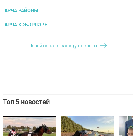
АРЧА РАЙОНЫ
АРЧА ХӘБӘРЛӘРЕ
Перейти на страницу новости
Топ 5 новостей