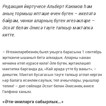
Редакция йөртүчесе Альберт Каюмов һәм
аның тормыш иптәше өчен бүген – икеләтә
бәйрәм, чөнки аларның бүген игезәкләре –
Әсхәт белән Әнисә тәүге тапкыр мәктәпкә
китте.
– Игезәкләребезнең быел укырга барасына 1 сентябрь
җиткәнче ышанып бетә алмадык. Аларны һаман
кечкенә итеп күрәсе килә! Әле бүген, җитәкләшеп
мәктәпкә барганда да, «Кай арада үтте бу вакыт», –
диештек. Мәктәп бусагасын тәүге тапкыр атлап кергән
һәр балага исәнлек-саулык, тел ачкычлары, уңышлар
телим! – дип сөйләде Әсхәт белән Әнисәнең әнисе
Гөлфинә ханым.
«Әти-әниләргә сабырлык…»