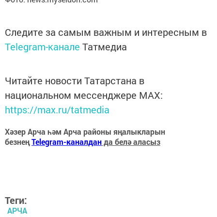
Следите за самым важным и интересным в
Telegram-канале
Татмедиа
Читайте новости Татарстана в
национальном мессенджере MАХ:
https://max.ru/tatmedia
Хәзер Арча һәм Арча районы яңалыкларын
безнең
Telegram-каналдан
да белә аласыз
Теги:
АРЧА