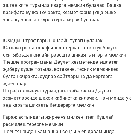
эштән китә турында язарга мөмкин булачак. Башка
вазифага күчкән очракта, хезмәткәрнең яңа эшкә
урнашу урынын күрсәтергә кирәк булачак.
ЮХИДИ штрафларын онлайн түләп булачак
Юл камерасы тарафыннан теркәлгән хокук бозуга
сентябрьдән онлайн рәвештә шикаять итәргә мөмкин.
Тиешле программаны Дәүләт хезмәтендә эшләтеп
җибәрү күздә тотыла, өстәвенә, техник мөмкинлек
булган очракта, судлар сайтларына да кертергә
җыеналар.
Штраф салынуы турындагы хәбәрнамә Дәүләт
хезмәтләрендә шәхси кабинетка киләчәк. Һәм монда ук
аңа карата шикаять белдерергә мөмкин.
Гараж астындагы җирне үз милкең итеп, бушлай
рәсмиләштерергә мөмкин
1 сентябрьдән һәм аннан соңгы 5 ел дәвамында