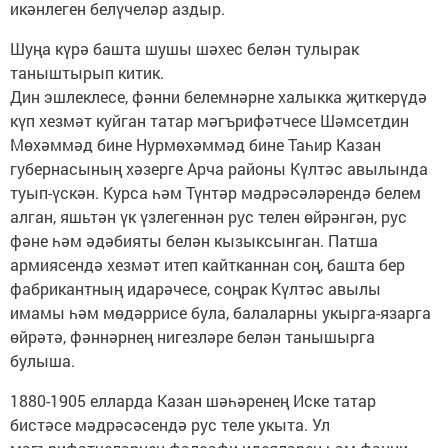
икәнлеген белүчеләр аздыр.
Шуңа күрә башта шушы шәхес белән тулырак
таныштырып китик.
Дин эшлеклесе, фәнни белемнәрне халыкка җиткерүдә
күп хезмәт куйган татар мәгърифәтчесе Шәмсетдин
Мөхәммәд бине Нурмөхәммәд бине Таһир Казан
губернасының хәзерге Арча районы Күлтәс авылында
туып-үскән. Курса һәм Түнтәр мәдрәсәләрендә белем
алган, яшьтән үк үзлегеннән рус телен өйрәнгән, рус
фәне һәм әдәбияты белән кызыксынган. Патша
армиясендә хезмәт итеп кайтканнан соң, башта бер
фабрикантның идарәчесе, соңрак Күлтәс авылы
имамы һәм мөдәррисе була, балаларны укырга-язарга
өйрәтә, фәннәрнең нигезләре белән танышырга
булыша.
1880-1905 елларда Казан шәһәренең Иске татар
бистәсе мәдрәсәсендә рус теле укыта. Ул