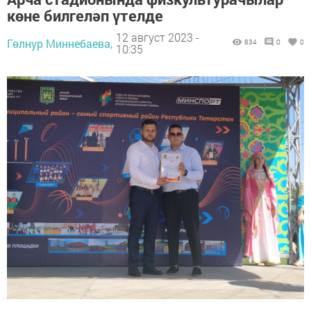
көне билгеләп үтелде
12 август 2023 -
Гөлнур Миннебаева,
834
0
0
10:35