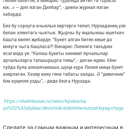
Лилия бәхетле, ә Винарис турында әйтеп тә торасы
юк...» – дип язган Дилбәр”, - диелә журнал язган
хәбәрдә.
Без бу сорауга ачыклык кертергә теләп, Нурзадәнең үзе
белән элемтәгә чыктык. Җырчы бу яңалыкны ишеткәч
башта көлеп җибәрде. “Букет алган бөтен кеше дә
кияүгә чыга башласа?! Винарис Лилиягә тәкъдим
ясаганда ук: “Кәләш букеты минеке! Арчалылар
арчалыларга тапшырырга тиеш”, - дигән идем. Мин
туйда була алмаячакмын, шуңа күрә Лилия миңа букет
әзерләгән. Хәзер кияү генә табасы калды. Ә “девичник”
бик күңелле узды”, - диде безгә Нурзадә.
https://shahrikazan.ru/news/kyiskacha-
ya%D2%A3alyiklar/devichnik-khikmtlre-nurzad-kiyag-chyga
Следите за самым важным и интересным в