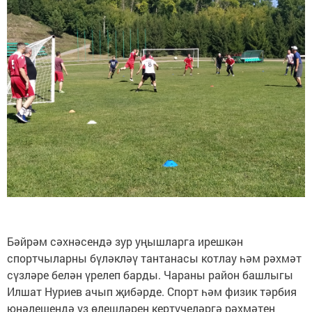
Бәйрәм сәхнәсендә зур уңышларга ирешкән
спортчыларны бүләкләү тантанасы котлау һәм рәхмәт
сүзләре белән үрелеп барды. Чараны район башлыгы
Илшат Нуриев ачып җибәрде. Спорт һәм физик тәрбия
юнәлешендә үз өлешләрен кертүчеләргә рәхмәтен