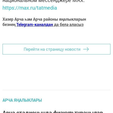
https://max.ru/tatmedia
Хәзер Арча һәм Арча районы яңалыкларын
безнең
Telegram-каналдан
да белә аласыз
Перейти на страницу новости
АРЧА ЯҢАЛЫКЛАРЫ
Арча стадионында физкультурачылар