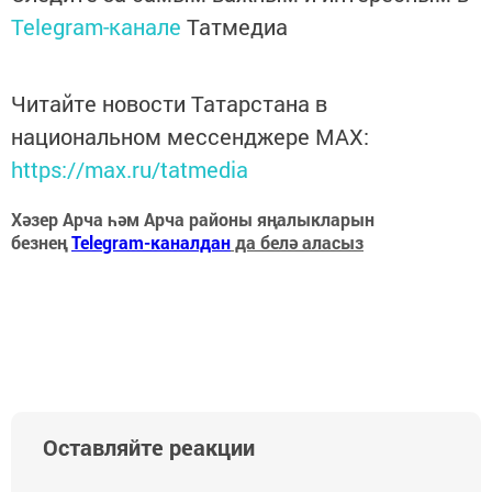
Telegram-канале
Татмедиа
Читайте новости Татарстана в
национальном мессенджере MАХ:
https://max.ru/tatmedia
Хәзер Арча һәм Арча районы яңалыкларын
безнең
Telegram-каналдан
да белә аласыз
Оставляйте реакции