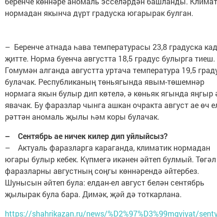
беренче көннәре аномаль эсселәрдән башланды. Клима
нормадан якынча дүрт градуска югарырак булган.
– Беренче атнада һава температурасы 23,8 градуска ка
җитте. Норма буенча августта 18,5 градус булырга тиеш.
Гомумән алганда августта уртача температура 19,5 град
булачак. Республиканың төньягында явым-төшемнәр
нормага якын булыр дип көтелә, ә көньяк ягында яңгыр 
явачак. Бу фаразлар чынга ашкан очракта август ае өч е
рәттән аномаль җылы һәм коры булачак.
– Сентябрь ае ничек килер дип уйлыйсыз?
– Актуаль фаразларга караганда, климатик нормадан
югары булыр кебек. Күпмегә икәнен әйтеп булмый. Төгәл
фаразларны августның соңгы көннәрендә әйтербез.
Шунысын әйтеп була: елдан-ел август белән сентябрь
җылырак була бара. Димәк, җәй дә тоткарлана.
https://shahrikazan.ru/news/%D2%97%D3%99mgyiyat/senty