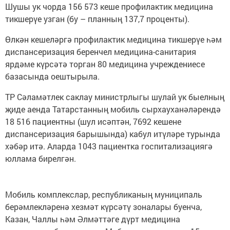
Шушы ук чорда 156 573 кеше профилактик медицина
тикшерүе узган (бу – планның 137,7 проценты).
Өлкән кешеләргә профилактик медицина тикшерүе һәм
диспансеризация беренчел медицина-санитария
ярдәме күрсәтә торган 80 медицина учреждениесе
базасында оештырыла.
ТР Сәламәтлек саклау министрлыгы шулай ук быелның
җиде аенда Татарстанның мобиль сырхауханәләрендә
18 516 пациентны (шул исәптән, 7692 кешене
диспансеризация барышында) кабул итүләре турында
хәбәр итә. Аларда 1043 пациентка госпитализациягә
юллама бирелгән.
Мобиль комплекслар, республиканың муниципаль
берәмлекләренә хезмәт күрсәтү зоналары буенча,
Казан, Чаллы һәм Әлмәттәге дүрт медицина