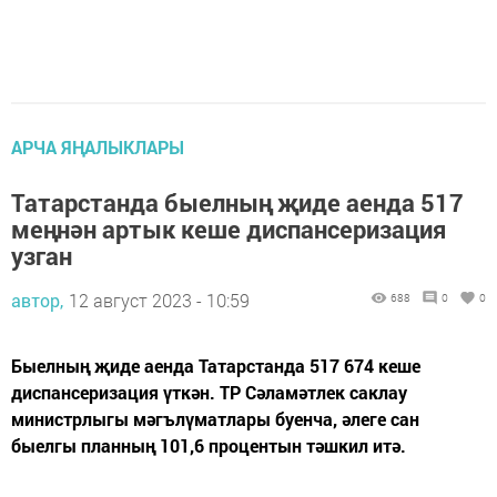
АРЧА ЯҢАЛЫКЛАРЫ
Татарстанда быелның җиде аенда 517
меңнән артык кеше диспансеризация
узган
автор,
12 август 2023 - 10:59
688
0
0
Быелның җиде аенда Татарстанда 517 674 кеше
диспансеризация үткән. ТР Сәламәтлек саклау
министрлыгы мәгълүматлары буенча, әлеге сан
быелгы планның 101,6 процентын тәшкил итә.