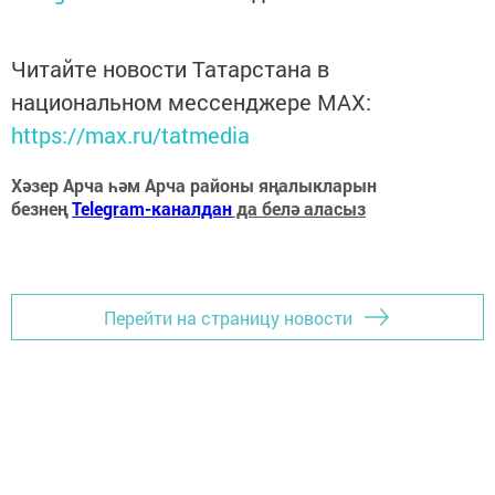
Читайте новости Татарстана в
национальном мессенджере MАХ:
https://max.ru/tatmedia
Хәзер Арча һәм Арча районы яңалыкларын
безнең
Telegram-каналдан
да белә аласыз
Перейти на страницу новости