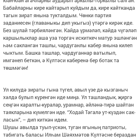
юан-юан агачларны аударып аркылы-торкылы салган.
Бабайларны кире кайтарып куйдым да, кире кайтканда
тагын зират янына тукталдым. Чөнки партия
заданиесен (главаныкы дип укыгыз) үтәргә кирәк иде.
Без шулай тәрбияләнгән. Кайда үрмәләп, кайда чүгәләп
каршылыклар аша уза торгач искиткеч матур эшләнгән
һәм сакланган ташлы, чардуганлы кабер янына килеп
чыктым. Башка ташлар, чардуганнар ватылып,
имгәнеп беткән, ә Күлтәси каберенә бер ботак та
төшмәгән!
Ул килүдә зираты гына түгел, авыл үзе дә кызганыч
хәлдә булып күренгән иде миңа. Ул ташландык, җиргә
сеңгән каралты-куралар, урамнар, әйләнә-тирә шайтан
таякларына күмелгән иде. “Ходай Тәгалә ут-күздән сак-
ласын”, – дип киткән идем.
Шушы авылда туып-үскән, туган ягының патриоты,
табигать баласы Илһам Шәяхмәтов Күлтәсне бераздан