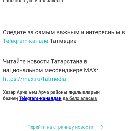
саныннан укый алачаксыз.
Следите за самым важным и интересным в
Telegram-канале
Татмедиа
Читайте новости Татарстана в
национальном мессенджере MАХ:
https://max.ru/tatmedia
Хәзер Арча һәм Арча районы яңалыкларын
безнең
Telegram-каналдан
да белә аласыз
Перейти на страницу новости