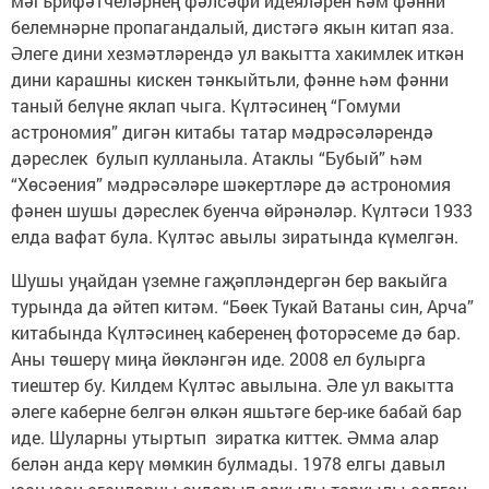
мәгърифәтчеләрнең фәлсәфи идеяләрен һәм фәнни
белемнәрне пропагандалый, дистәгә якын китап яза.
Әлеге дини хезмәтләрендә ул вакытта хакимлек иткән
дини карашны кискен тәнкыйтьли, фәнне һәм фәнни
таный белүне яклап чыга. Күлтәсинең “Гомуми
астрономия” дигән китабы татар мәдрәсәләрендә
дәреслек булып кулланыла. Атаклы “Бубый” һәм
“Хөсәения” мәдрәсәләре шәкертләре дә астрономия
фәнен шушы дәреслек буенча өйрәнәләр. Күлтәси 1933
елда вафат була. Күлтәс авылы зиратында күмелгән.
Шушы уңайдан үземне гаҗәпләндергән бер вакыйга
турында да әйтеп китәм. “Бөек Тукай Ватаны син, Арча”
китабында Күлтәсинең каберенең фоторәсеме дә бар.
Аны төшерү миңа йөкләнгән иде. 2008 ел булырга
тиештер бу. Килдем Күлтәс авылына. Әле ул вакытта
әлеге каберне белгән өлкән яшьтәге бер-ике бабай бар
иде. Шуларны утыртып зиратка киттек. Әмма алар
белән анда керү мөмкин булмады. 1978 елгы давыл