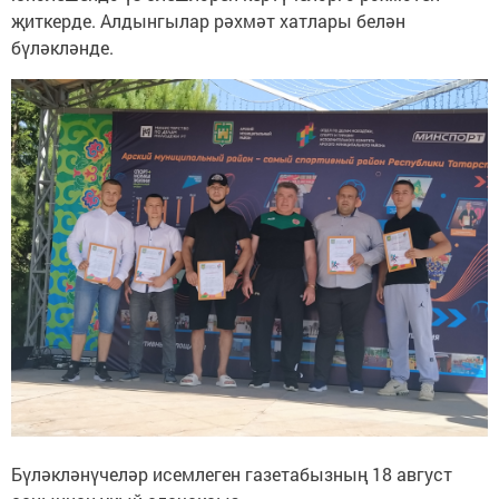
җиткерде. Алдынгылар рәхмәт хатлары белән
бүләкләнде.
Бүләкләнүчеләр исемлеген газетабызның 18 август