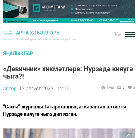
АРЧА ХӘБӘРЛӘРЕ
16+
"Арча хәбәрләре" газетасы - Арча районы
ЯҢАЛЫКЛАР
«Девичник» хикмәтләре: Нурзадә кияүгә
чыга?!
автор,
12 август 2023 - 12:16
1798
0
0
“Сәхнә” журналы Татарстанның атказанган артисты
Нурзадә кияүгә чыга дип язган.