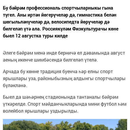
Бу бәйрәм профессиональ спортчыларныкы гына
түгел. Аны иртән йөгерүчеләр дә, гимнастика белән
шөгыльләнүчеләр дә, велосипедта йөрүчеләр дә
билгеләп үтә ала. Россиякүләм Физкультурачы көне
быел 12 августка туры килде
Әлеге бәйрәм менә инде берничә ел дәвамында август
аеның икенче шимбәсендә билгеләп үтелә.
Арчада бу көнне традиция буенча һәр елны спорт
ярышлары уза, районыбызның алдынгы спортчылары
бүләкләнә.
Быел да шәһәрнең стадионында тантаналы бәйрәм
үткәрелде. Спорт мәйданчыкларында мини футбол һәм
волейбол ярышлары уздырылды.