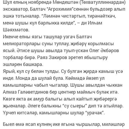
Шул елның ноябрендә Мөндештән (Төхватуллиннардан)
экскаватор, Балтач “Агрохимия”сеннән бульдозер алып
эшкә тотыналар. “Ләмнән чистартып, тирәнәйткәч,
менә шушы күл барлыкка килде”, – ди Илһам
Шәяхмәтов.
Икенче елны язгы ташулар узгач Балтач
мелиораторлары суны туплау, җибәрү корылмасы
ясый. Әтисе шушы авылда туып-үскән Олег Әкбәров
торбалар бирә. Раяз Закиров эретеп ябыштыру
эшләрен башкара.
Ярый, күл су белән тулды. Су булган җирдә камыш үсә
инде. Монда да шулай була. Көймәдә йөзеп ул
камышларны чабып чыгалар. Шушы авылдан чыккан
Алмаз Галәветдинов бер центнер маймыч бүләк итә.
Көзге якта ак амур балыгы алып кайтып җибәрергә
җыеналар. Әлеге балыкны “су сыеры” дип тә атыйлар.
Үрчеп китсәләр, камышларны шулар “урачак”.
Быел өмә ясап күлнең ике ягына чыршылар, миләшләр