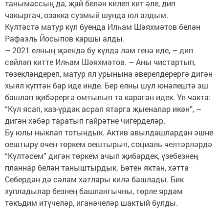
танымассың да, җай белән килеп кит әле, дип
чакыргач, озакка сузмый шунда юл алдым.
Күлтәстә матур күл буенда Илһам Шәяхмәтов белән
Рафаэль Йосыпов каршы алды.
– 2021 елның җәендә бу күлдә ләм генә иде, – дип
сөйләп китте Илһам Шәяхмәтов. – Аны чистартып,
төзекләндереп, матур ял урынына әверелдерергә дигән
хыял күптән бар иде инде. Бер елны шул юнәлештә эш
башлап җибәрергә омтылып та караган идек. Ул чакта:
“Күл ясап, каз-үрдәк асрап ятарга җыеналар икән”, –
дигән хәбәр таратып гайрәтне чигерделәр.
Бу юлы ныклап тотындык. Актив авылдашлардан эшне
оештыру өчен төркем оештырып, социаль челтәрләрдә
“Күлтәсем” дигән төркем ачып җибәрдек, үзебезнең
планнар белән таныштырдык. Бөтен яктан, хәтта
Себердән дә сәлам хатлары килә башлады. Бик
хупладылар безнең башлангычны, төрле ярдәм
тәкъдим итүчеләр, иганәчеләр шактый булды.