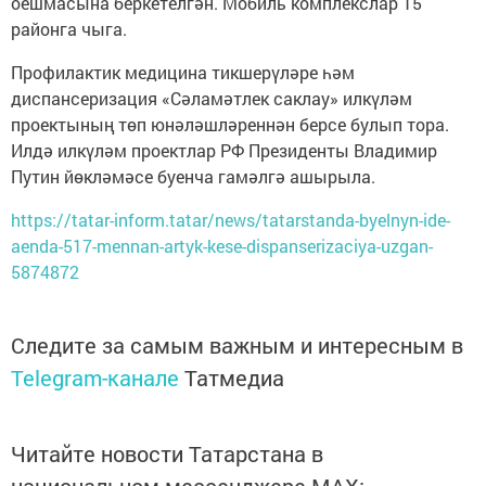
оешмасына беркетелгән. Мобиль комплекслар 15
районга чыга.
Профилактик медицина тикшерүләре һәм
диспансеризация «Сәламәтлек саклау» илкүләм
проектының төп юнәләшләреннән берсе булып тора.
Илдә илкүләм проектлар РФ Президенты Владимир
Путин йөкләмәсе буенча гамәлгә ашырыла.
https://tatar-inform.tatar/news/tatarstanda-byelnyn-ide-
aenda-517-mennan-artyk-kese-dispanserizaciya-uzgan-
5874872
Следите за самым важным и интересным в
Telegram-канале
Татмедиа
Читайте новости Татарстана в
национальном мессенджере MАХ: