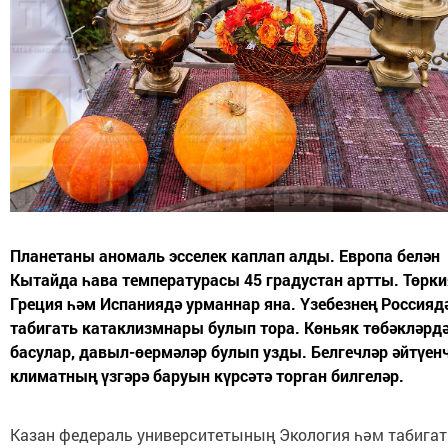
Планетаны аномаль эсселек каплап алды. Европа белән
Кытайда һава температурасы 45 градустан артты. Төрки
Греция һәм Испаниядә урманнар яна. Үзебезнең Россияд
табигать катаклизмнары булып тора. Көньяк төбәкләрдә
басулар, давыл-өермәләр булып узды. Белгечләр әйтүенч
климатның үзгәрә баруын күрсәтә торган билгеләр.
Казан федераль университетының Экология һәм табигат