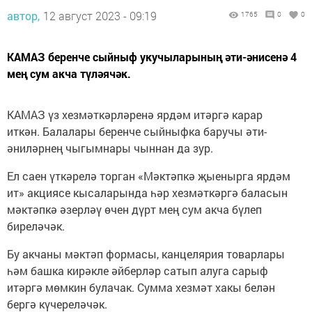
автор,
12 август 2023 - 09:19
1765
0
0
КАМАЗ беренче сыйныф укучыларының әти-әнисенә 4
мең сум акча түләячәк.
КАМАЗ үз хезмәткәрләренә ярдәм итәргә карар
иткән. Балалары беренче сыйныфка баручы әти-
әниләрнең чыгымнары чыннан да зур.
Ел саен үткәрелә торган «Мәктәпкә җыенырга ярдәм
ит» акциясе кысаларында һәр хезмәткәргә баласын
мәктәпкә әзерләү өчен дүрт мең сум акча бүлеп
биреләчәк.
Бу акчаны мәктәп формасы, канцелярия товарлары
һәм башка кирәкле әйберләр сатып алуга сарыф
итәргә мөмкин булачак. Сумма хезмәт хакы белән
бергә күчереләчәк.