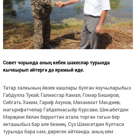
Совет чорында аның кебек шәхесләр турында
кычкырып әйтергә дә ярамый иде.
Татар халкының йөзек кашлары булган язучыларыбыз
Габдулла Тукай, Галиәсгар Камал, Гомәр Бәширов,
Сибгать Хәким, Гариф Ахунов, Мөхәммәт Мәһдиев,
мәгърифәтчеләр Габделнасыйр Курсави, Шиһабетдин
Мәрҗәни белән беррәттән атала торган тагын бер
якташыбыз бар әле безнең. Сүз Шәмсетдин Күлтәси
турында бара һәм, дөресен әйткәндә, аның кем