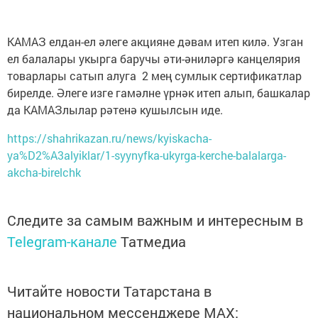
КАМАЗ елдан-ел әлеге акцияне дәвам итеп килә. Узган
ел балалары укырга баручы әти-әниләргә канцелярия
товарлары сатып алуга 2 мең сумлык сертификатлар
бирелде. Әлеге изге гамәлне үрнәк итеп алып, башкалар
да КАМАЗлылар рәтенә кушылсын иде.
https://shahrikazan.ru/news/kyiskacha-
ya%D2%A3alyiklar/1-syynyfka-ukyrga-kerche-balalarga-
akcha-birelchk
Следите за самым важным и интересным в
Telegram-канале
Татмедиа
Читайте новости Татарстана в
национальном мессенджере MАХ: