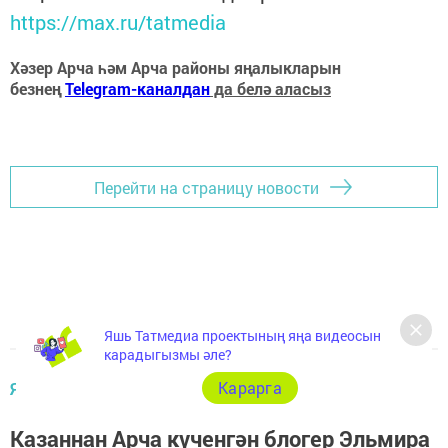
https://max.ru/tatmedia
Хәзер Арча һәм Арча районы яңалыкларын
безнең
Telegram-каналдан
да белә аласыз
Перейти на страницу новости
Яшь Татмедиа проектының яңа видеосын
карадыгызмы әле?
Карарга
ЯҢАЛЫКЛАР
Казаннан Арча күченгән блогер Эльмира