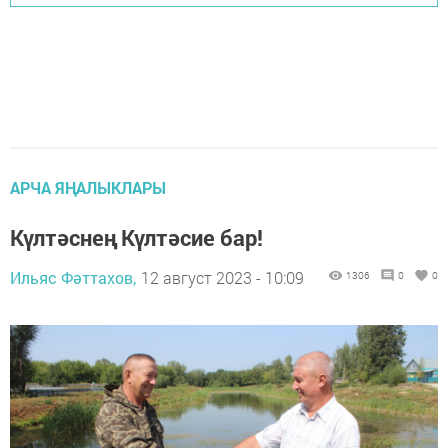
АРЧА ЯҢАЛЫКЛАРЫ
Күлтәснең Күлтәсие бар!
Ильяс Фәттахов,
12 август 2023 - 10:09
1306
0
0