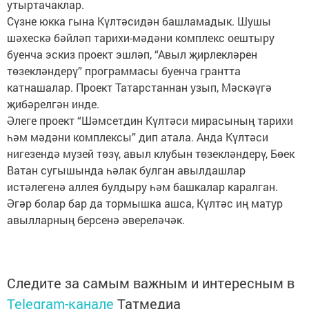
утыртачаклар.
Сүзне юкка гына Күлтәсидән башламадык. Шушы
шәхескә бәйләп тарихи-мәдәни комплекс оештыру
буенча эскиз проект эшләп, “Авыл җирлекләрен
төзекләндерү” программасы буенча грантта
катнашалар. Проект Татарстаннан узып, Мәскәүгә
җибәрелгән инде.
Әлеге проект “Шәмсетдин Күлтәси мирасының тарихи
һәм мәдәни комплексы” дип атала. Анда Күлтәси
нигезендә музей төзү, авыл клубын төзекләндерү, Бөек
Ватан сугышында һәлак булган авылдашлар
истәлегенә аллея булдыру һәм башкалар каралган.
Әгәр болар бар да тормышка ашса, Күлтәс иң матур
авылларның берсенә әвереләчәк.
Следите за самым важным и интересным в
Telegram-канале
Татмедиа