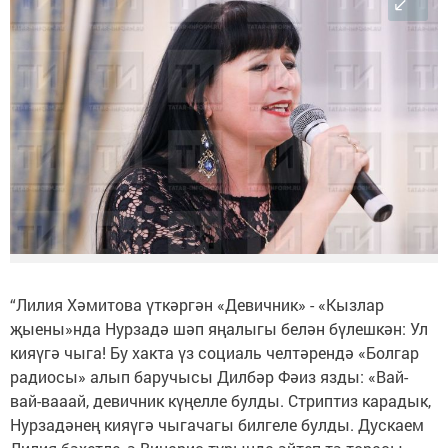
“Лилия Хәмитова үткәргән «Девичник» - «Кызлар
җыены»нда Нурзадә шәп яңалыгы белән бүлешкән: Ул
кияүгә чыга! Бу хакта үз социаль челтәрендә «Болгар
радиосы» алып баручысы Дилбәр Фәиз язды: «Вай-
вай-вааай, девичник күңелле булды. Стриптиз карадык,
Нурзадәнең кияүгә чыгачагы билгеле булды. Дускаем