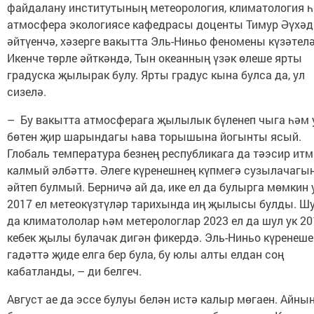
файдалану институтының метеорология, климатология 
атмосфера экологиясе кафедрасы доценты Тимур Әүхәд
әйтүенчә, хәзерге вакытта Эль-Ниньо феномены күзәтелә
Икенче төрле әйткәндә, Тын океанның үзәк өлеше ярты
градуска җылырак булу. Ярты градус кына булса да, ул
сизелә.
– Бу вакытта атмосферага җылылык бүленеп чыга һәм 
бөтен җир шарындагы һава торышына йогынты ясый.
Глобаль температура безнең республикага да тәэсир итм
калмый әлбәттә. Әлеге күренешнең күпмегә сузылачагы
әйтеп булмый. Берничә ай да, ике ел да булырга мөмкин 
2017 ел метеокүзтүләр тарихында иң җылысы булды. Ш
да климатололар һәм метерологлар 2023 ел да шул ук 20
кебек җылы булачак дигән фикердә. Эль-Ниньо күренеше
гадәттә җиде елга бер була, бу юлы алты елдан соң
кабатланды, – ди белгеч.
Август ае да эссе булуы белән истә калыр мөгаен. Айны