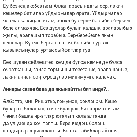
Бу безнең икебез һәм Аллаһ арасындагы сер, ләкин
кешеләр бит алар уйдырмалар ярата. Уйдырмалар
ясамаска киңәш итәм, чөнки бу серне барыбер беркем
белә алмаячак. Без дуслар булып калдык, араларыбыз
җылы, аралашып торабыз. Бер-беребезгә якын
кешеләр. Күпме бергә яшәгәч, барыбер уртак
кызыксынулар, уртак сыйфатлар туа.
Без шулай сөйләштек: кем дә булса кемне дә булса
очратканчы, гаилә тормышы төзегәнче, аралашабыз,
ләкин аннан соң күрешүләр минимумга калачак.
Аннары сезне бала да якынайтты бит инде?..
Әлбәттә, мин Ришатка, гомумән, сокланам. Кеше
буларак, баланың әтисе буларак, бик хөрмәт итәм.
Чөнки башка ир-атлар югалып кала алганда
да ул үзендә көч тапты. Беренчедән, баланы
калдырырга ризалашты. Башта табиблар әйткәч,