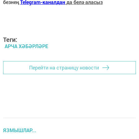
безнең
Telegram-каналдан
да белә аласыз
Теги:
АРЧА ХӘБӘРЛӘРЕ
Перейти на страницу новости
ЯЗМЫШЛАР...