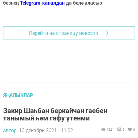
безнең
Telegram-каналдан
да белә аласыз
Перейти на страницу новости
ЯҢАЛЫКЛАР
Закир Шаһбан беркайчан гаебен
танымый һәм гафу үтенми
автор,
13 декабрь 2021 - 11:02
1621
0
0