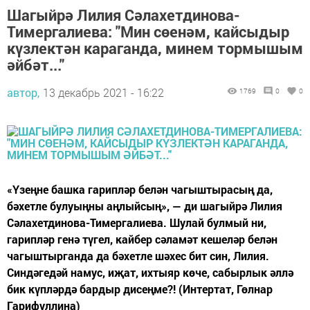
Шагыйрә Лилия Сәлахетдинова-
Тимергалиева: "Мин сөенәм, кайсыдыр
күзлектән караганда, минем тормышым
әйбәт..."
автор,
13 декабрь 2021 - 16:22
1769
0
0
«Үзеңне башка гарипләр белән чагыштырасың да,
бәхетле булуыңны аңлыйсың», — ди шагыйрә Лилия
Сәлахетдинова-Тимергалиева. Шулай булмый ни,
гарипләр генә түгел, кайбер сәламәт кешеләр белән
чагыштырганда да бәхетле шәхес бит син, Лилия.
Синдәгедәй намус, иҗат, ихтыяр көче, сабырлык әллә
бик күпләрдә бардыр дисеңме?! (Интертат, Гөлнар
Гарифуллина)