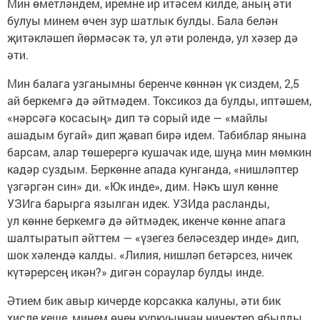
Мин өметләндем, иремне ир итәсем килде, аның әти
булуы минем өчен зур шатлык булды. Бала белән
җитәкләшеп йөрмәсәк тә, ул әти ролендә, ул хәзер дә
әти.
Мин балага узганымны беренче көннән үк сиздем, 2,5
ай беркемгә дә әйтмәдем. Токсикоз да булды, иптәшем,
«нәрсәгә косасың» дип тә сорый иде — «майлы
ашадым бугай» дип җавап бирә идем. Табиблар янына
барсам, алар төшерергә кушачак иде, шуңа мин мөмкин
кадәр суздым. Беркөнне апада кунганда, «нишләптер
үзгәргән син» ди. «Юк инде», дим. Нәкъ шул көнне
УЗИга барырга язылган идек. УЗИда расланды,
ул көнне беркемгә дә әйтмәдек, икенче көнне апага
шалтыратып әйттем — «үзегез беләсездер инде» дип,
шок хәлендә калды. «Лилия, нишләп бетәрсез, ничек
күтәрерсең икән?» дигән сораулар булды инде.
Әтием бик авыр кичерде корсакка калуны, әти бик
хисле кеше, минем өчен куркуыннан ничектер ябылды,