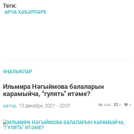
Теги:
АРЧА ХӘБӘРЛӘРЕ
ЯҢАЛЫКЛАР
Ильмира Нәгыймова балаларын
карамыйча, “гулять” итәме?
автор,
13 декабрь 2021 - 20:01
2249
0
0