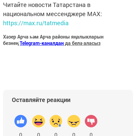
Читайте новости Татарстана в
национальном мессенджере MАХ:
https://max.ru/tatmedia
Хәзер Арча һәм Арча районы яңалыкларын
безнең
Telegram-каналдан
да белә аласыз
Оставляйте реакции
0
0
0
0
0