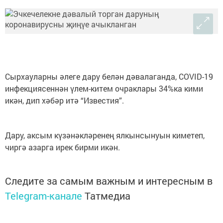
Сырхауларны әлеге дару белән дәвалаганда, COVID-19
инфекциясеннән үлем-китем очраклары 34%ка кими
икән, дип хәбәр итә “Известия”.
Дару, аксым күзәнәкләренең ялкынсынуын киметеп,
чиргә азарга ирек бирми икән.
Следите за самым важным и интересным в
Telegram-канале
Татмедиа