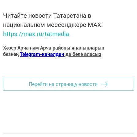
Читайте новости Татарстана в
национальном мессенджере MАХ:
https://max.ru/tatmedia
Хәзер Арча һәм Арча районы яңалыкларын
безнең
Telegram-каналдан
да белә аласыз
Перейти на страницу новости