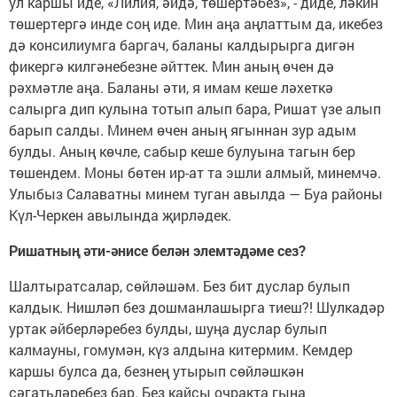
ул каршы иде, «Лилия, әйдә, төшертәбез», - диде, ләкин
төшертергә инде соң иде. Мин аңа аңлаттым да, икебез
дә консилиумга баргач, баланы калдырырга дигән
фикергә килгәнебезне әйттек. Мин аның өчен дә
рәхмәтле аңа. Баланы әти, я имам кеше ләхеткә
салырга дип кулына тотып алып бара, Ришат үзе алып
барып салды. Минем өчен аның ягыннан зур адым
булды. Аның көчле, сабыр кеше булуына тагын бер
төшендем. Моны бөтен ир-ат та эшли алмый, минемчә.
Улыбыз Салаватны минем туган авылда — Буа районы
Күл-Черкен авылында җирләдек.
Ришатның әти-әнисе белән элемтәдәме сез?
Шалтыратсалар, сөйләшәм. Без бит дуслар булып
калдык. Нишләп без дошманлашырга тиеш?! Шулкадәр
уртак әйберләребез булды, шуңа дуслар булып
калмауны, гомумән, күз алдына китермим. Кемдер
каршы булса да, безнең утырып сөйләшкән
сәгатьләребез бар. Без кайсы очракта гына