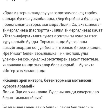
«Ярдәм» тернәкләндерү үзәге җитәкчесенең тәрбия
эшләре буенча урынбасары, «Бер-беребезгә булышу»
проектының авторы, шагыйрә Лилия Сәлахетдинова-
Тимергалиева (паспортта - Лилия Тимергалиева) кабат
«Татар-информ» мәгълүмат агентлыгы кунагы итеп
күрү насыйп булды. Тормышында булган ачы
вакыйгалардан соң ул безгә интервью бирергә килде.
Ире Ришат белән аерылышкач, ничек яши, улы
үлеменнән соң күңел җәрәхәтләрен вакыт төзәтәме,
киләчәккә нинди хыяллар белән карый — бу хакта
«Интертат» язмасында.
«Кешедә эреп китәргә, бөтен тормыш мәгънәсен
күрергә ярамый»
Лилия, Яңа ел якынлаша. Бу елны нинди кичерешләр
белән тәмамлыйсыз?
Бу ел минем өчен авыр булды, ләкин бер хыялым