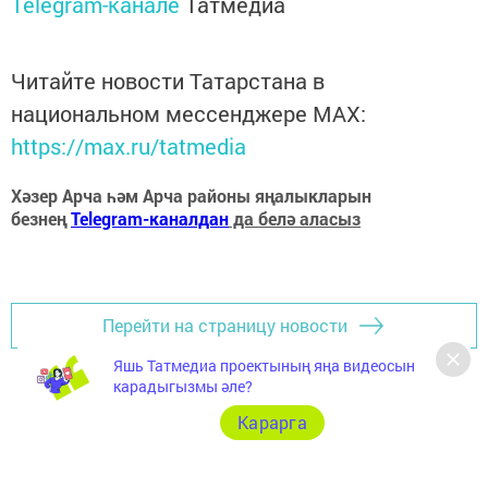
Telegram-канале
Татмедиа
Читайте новости Татарстана в
национальном мессенджере MАХ:
https://max.ru/tatmedia
Хәзер Арча һәм Арча районы яңалыкларын
безнең
Telegram-каналдан
да белә аласыз
Перейти на страницу новости
Яшь Татмедиа проектының яңа видеосын
карадыгызмы әле?
Карарга