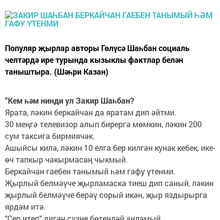
Популяр җырлар авторы Гөлүсә Шаһбан социаль
челтәрдә ире турында кызыклы фактлар белән
таныштыра. (Шәһри Казан)
“Кем һәм нинди ул Закир Шаһбан?
Ярата, ләкин беркайчан да яратам дип әйтми.
30 меңгә телевизор алып бирергә мөмкин, ләкин 200
сум таксига бирмиячәк.
Ашыйсы килә, ләкин 10 елга бер килгән кунак кебек, ике-
өч тапкыр чакырмасаң чыкмый.
Беркайчан гаебен танымый һәм гафу үтенми.
Җырлый белмәүче җырламаска тиеш дип саный, ләкин
җырлый белмәүче берәү сорый икән, җыр яздырырга
ярдәм итә.
"Сер итеп" дигән сүзне бөтенләй аңламый.