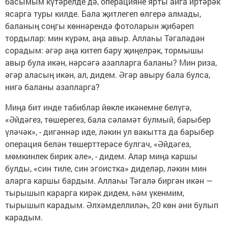
басымым күтәрелде дә, операцияне ярты айга иртәрәк
ясарга туры килде. Бала җитлегеп өлгерә алмады,
баланың соңгы көннәрендә фотоларын җибәреп
тордылар: мин күрәм, аңа авыр. Аллаһы Тәгаләдән
сорадым: әгәр аңа китеп бару җиңелрәк, тормышы
авыр була икән, нәрсәгә азапларга баланы? Мин риза,
әгәр аласың икән, ал, дидем. Әгәр авыру бала булса,
нигә баланы азапларга?
Миңа бит инде табиблар йөкле икәнемне белүгә,
«Әйдәгез, төшерегез, бала сәламәт булмый, барыбер
үләчәк», - дигәннәр иде, ләкин ул вакытта да барыбер
операция белән төшерттерәсе булгач, «Әйдәгез,
мөмкинлек бирик әле», - дидем. Алар миңа каршы
булды, «син тиле, син эгоистка» диделәр, ләкин мин
аларга каршы бардым. Аллаһы Тәгалә биргән икән —
тырышып карарга кирәк дидем, һәм үкенмим,
тырышып карадым. Әлхәмделлиләһ, 20 көн әни булып
карадым.