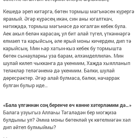
Кешедә эреп китәргә, бөтен тормыш мәгънәсен күрергә
ярамый. Әгәр күрәсең икән, син аны югалткач,
нәтиҗәдә, тормыш мәгънәсе дә югалган кебек була.
Аек акыл белән карасаң, ул бит алай түгел, үткәннәргә
елмаеп та карыйсың, әле ярый моны кичердем, дип тә
карыйсың. Мин һәр хатын-кыз кебек бу тормышта
бөтен сынауларны уза барам, әлхәмделлиләһ. Мин
шулай килеп чыкканга да үкенмим, Хаҗда хыялланып
теләкләр теләгәнемә дә үкенмим. Бәлки, шулай
дөресрәктер. Әгәр алай булмаса, бәлки, начаррак
булган булыр иде…
«Бала үлгәннән соң беренче өч көнне хәтерләмим дә…»
Балага узуыгыз Аллаһы Тәгаләдән бер могҗиза
булдымы ул? Әмма моны бөтенләй үк көтелмәгән хәл
дип әйтеп булмыймы?