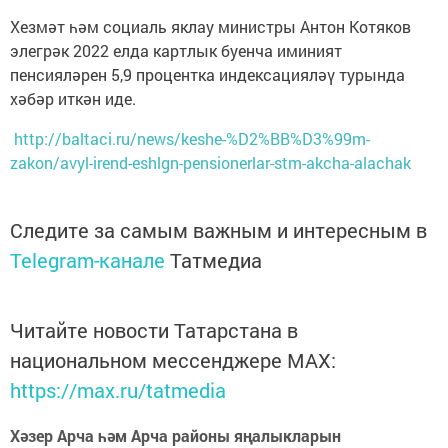
Хезмәт һәм социаль яклау министры Антон Котяков
элегрәк 2022 елда картлык буенча иминият
пенсияләрен 5,9 процентка индексацияләү турында
хәбәр иткән иде.
http://baltaci.ru/news/keshe-%D2%BB%D3%99m-
zakon/avyl-irend-eshlgn-pensionerlar-stm-akcha-alachak
Следите за самым важным и интересным в
Telegram-канале
Татмедиа
Читайте новости Татарстана в
национальном мессенджере MАХ:
https://max.ru/tatmedia
Хәзер Арча һәм Арча районы яңалыкларын