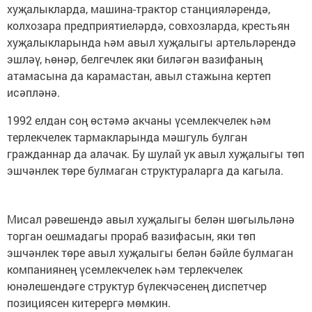
хуҗалыкларда, машина-трактор станцияләрендә,
колхозара предприятиеләрдә, совхозларда, крестьян
хуҗалыкларында һәм авыл хуҗалыгы артельләрендә
эшләү, һөнәр, белгечлек яки биләгән вазифаның
атамасына да карамастан, авыл стажына кертеп
исәпләнә.
1992 елдан соң өстәмә акчаны үсемлекчелек һәм
терлекчелек тармакларында мәшгуль булган
гражданнар да алачак. Бу шулай ук авыл хуҗалыгы төп
эшчәнлек төре булмаган структураларга да кагыла.
Мисал рәвешендә авыл хуҗалыгы белән шөгыльләнә
торган оешмадагы прораб вазифасын, яки төп
эшчәнлек төре авыл хуҗалыгы белән бәйле булмаган
компаниянең үсемлекчелек һәм терлекчелек
юнәлешендәге структур бүлекчәсенең диспетчер
позициясен китерергә мөмкин.