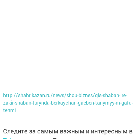
http://shahrikazan.ru/news/shou-biznes/gls-shaban-ire-
zakir-shaban-turynda-berkaychan-gaeben-tanymyy-m-gafu-
tenmi
Следите за самым важным и интересным в