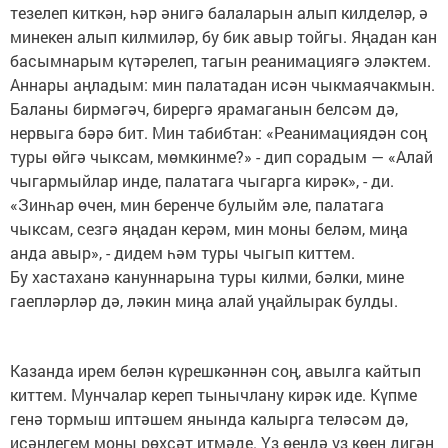
тезелеп киткән, һәр әнигә балаларын алып килделәр, ә
минекен алып килмиләр, бу бик авыр тойгы. Яңадан кан
басымнарым күтәрелеп, тагын реанимациягә эләктем.
Аннары аңладым: мин палатадан исән чыкмаячакмын.
Баланы бирмәгәч, бирергә ярамаганын белсәм дә,
нервыга бәрә бит. Мин табибтан: «Реанимациядән соң
туры өйгә чыксам, мөмкинме?» - дип сорадым — «Алай
чыгармыйлар инде, палатага чыгарга кирәк», - ди.
«Зинһар өчен, мин беренче булыйм әле, палатага
чыксам, сезгә яңадан керәм, мин моны беләм, миңа
анда авыр», - дидем һәм туры чыгып киттем.
Бу хастаханә кануннарына туры килми, бәлки, мине
гаепләрләр дә, ләкин миңа алай уңайлырак булды.
Казанда ирем белән күрешкәннән соң, авылга кайтып
киттем. Мунчалар кереп тынычлану кирәк иде. Күпме
генә тормыш иптәшем янында калырга теләсәм дә,
исәнлегем моны рөхсәт итмәде. Үз өеңдә үз көең дигән