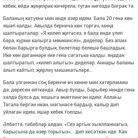
кебек, өйдә җиңелрәк кичерелә, туган нигездә бигрәк тә.
Баланың китүенә мин инде әзер идем. Бала 20 генә көн
яшәп калды. Авылда берничә көн торгач, миңа
шалтыраталар: «Я килеп җитәсез, я бала инде үлеп
бара, күрми калырга мөмкинсез», диделәр. Без апам
белән барырга булдык, билетлар белешә башладык.
Ике көн дигәннәре ике генә сәгатькә калды: яңадан
шалтыратып, «килеп алыгыз» диделәр. Аннары баланы
алып кайтып, җирләү мәшәкатьләре…
Бала үлгәннән соң беренче өч көнне мин хәтерләмим
дә, дөресен әйткәндә. Авыр булды. Барыбер нинди генә
хәлдә булса да, яхшыга өметләнгән идем: Аллаһы
Тәгалә биргән икән, мәгънәсе бардыр, калыр дип
уйлаган идем, яшәр кебек тоелды.
Әлбәттә, табиблар алдан: «Сез артык хыялланмагыз,
барысына да әзер торыгыз», - дип кисәткән иде. Кан