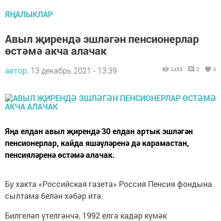
ЯҢАЛЫКЛАР
Авыл җирендә эшләгән пенсионерлар
өстәмә акча алачак
автор,
13 декабрь 2021 - 13:39
2453
0
0
Яңа елдан авыл җирендә 30 елдан артык эшләгән
пенсионерлар, кайда яшәүләренә дә карамастан,
пенсияләренә өстәмә алачак.
Бу хакта «Российская газета» Россия Пенсия фондына
сылтама белән хәбәр итә.
Билгеләп үтелгәнчә, 1992 елга кадәр күмәк