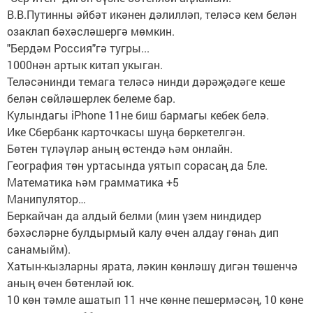
В.В.Путинны әйбәт икәнен дәлилләп, теләсә кем белән
озаклап бәхәсләшергә мөмкин.
"Бердәм Россия"гә тугры...
1000нән артык китап укыган.
Теләсәнинди темага теләсә нинди дәрәҗәдәге кеше
белән сөйләшерлек белеме бар.
Кулындагы iPhone 11не биш бармагы кебек белә.
Ике Сбербанк карточкасы шуңа бөркетелгән.
Бөтен түләүләр аның өстендә һәм онлайн.
География төн уртасында уятып сорасаң да 5ле.
Математика һәм грамматика +5
Манипулятор…
Беркайчан да алдый белми (мин үзем ниндидер
бәхәсләрне булдырмый калу өчен алдау гөнаһ дип
санамыйм).
Хатын-кызларны ярата, ләкин көнләшү дигән төшенчә
аның өчен бөтенләй юк.
10 көн тәмле ашатып 11 нче көнне пешермәсәң, 10 көне