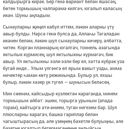
калдырырга кирәк. Бер генә вариант белән яшәсәң,
бөтен тормышың чәлпәрәмә килгәч, югалып каласың
икән. Шуны аңладым.
Сынауларны җиңел кабул иттем, ләкин аларны үтү
авыр булды. Нәрсә генә булса да, Аллаһы Тәгаләдән
икәнен беләм, ләкин шул сынауларны кичерү, әлбәттә,
читен. Корган планнарың югалгач, тоннель азагында
яктылык күрмисең, шул яктылыкны күрмәгәч, бик
авыр. Ул яктылыкны эзли-эзли бер ел, хәтта күбрәк уза
бугай инде… Улым үлгәнгә ел ярым вакыт узды, әмма
ничектер һаман көтү режимында. Булыр ул, яхшы
булыр, ләкин хәзер үк түгел — шунысын беләсең.
Мин сөенәм, кайсыдыр күзлектән караганда, минем
тормышым әйбәт: эшем, торырга урыным (апада
торам), кайтырга әти-әнием, туган нигезем бар. Шул
плюсларны карагач, башка гарипләр белән
чагыштырасың да, әле үзеңнең бәхетле булуыңны, әле
бәхетне югалтып бетермәгәнеңне аңлыйсың.