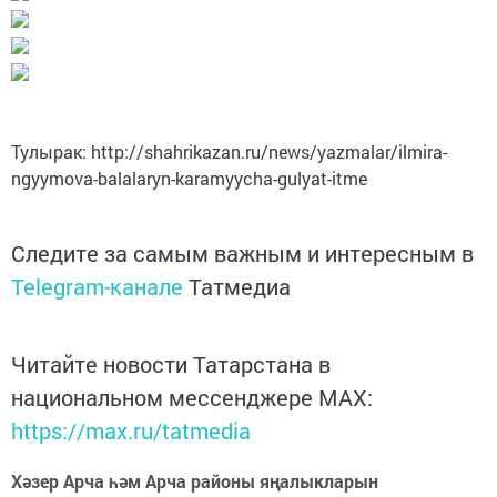
Тулырак: http://shahrikazan.ru/news/yazmalar/ilmira-
ngyymova-balalaryn-karamyycha-gulyat-itme
Следите за самым важным и интересным в
Telegram-канале
Татмедиа
Читайте новости Татарстана в
национальном мессенджере MАХ:
https://max.ru/tatmedia
Хәзер Арча һәм Арча районы яңалыкларын