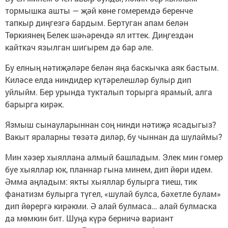
тормышка ашты — җәй көне гомеремдә беренче
тапкыр диңгезгә бардым. Бертуган апам белән
Төркиянең Белек шәһәрендә ял иттек. Диңгездән
кайткач язылган шигырем дә бар әле.
Бу елның нәтиҗәләре белән яңа баскычка аяк бастым.
Киләсе елда ниндидер күтәрелешләр булыр дип
уйлыйм. Бер урында тукталып торырга ярамый, алга
барырга кирәк.
Язмыш сынауларыннан соң нинди нәтиҗә ясадыгыз?
Вакыт яраларны төзәтә диләр, бу чыннан да шулаймы?
Мин хәзер хыяллана алмый башладым. Элек мин гомер
буе хыяллар юк, планнар гына минем, дип йөри идем.
Әмма аңладым: якты хыяллар булырга тиеш, тик
фанатизм булырга түгел, «шулай булса, бәхетле булам»
дип йөрергә кирәкми. Ә алай булмаса… алай булмаска
да мөмкин бит. Шуңа күрә берничә вариант