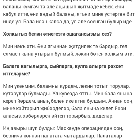
баланы күмгәч тә әле аңышып җитмәде кебек. Әни
кабул итте, әни андый баланы, ягъни мине үстергән бит
инде ул. Бала исән калса да, ул әле сөенгән булыр иде.
Холкыгыз белән әтиегезгә ошагансызмы сез?
Мин нәкъ әти. Әни ягыннан җитдилек тә бардыр, гел
елмаеп кына утырып булмый, ләкин бөтен холкым әти.
Балага кагылырга, сыйпарга, кулга алырга рөхсәт
иттеләрме?
Мин үкенмим, баламны күрдем, ләкин тотып торулар,
күтәрүләр булмады. Ул кувезда ятты. Мин бала янына
кереп йөрдем, аның белән ике атна булдым. Аннан соң
мине кайтарып җибәрделәр, бала янына килеп йөри
аласыз, хәбәрләрен әйтеп торырбыз, диделәр.
Иң авыры шул булды: Мәскәүдә операциядән соң,
берничә көннән палатага чыгардылар. Палаталар