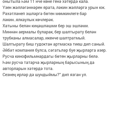
онытыла һәм 11 нче көне генә хәтердә кала.
Үзен жәлләгәннәрен ярата, ләкин жәлләргә урын юк.
Рәхәтләнеп эшләргә бөтен мөмкинлеге бар
ләкин..ялкаулык көчлерәк.
Хатыны белән киңәшләшми бер эш эшләми.
Миннән аермалы буларак, бер шалтырату белән
трубканы алмасалар, икенче шалтратмый.
Шалтырату биш гудоктан артмаска тиеш дип саный.
Әйбәт компания булса, сәгатьләр буе җырларга әзер.
Русча кинофильмнардагы бөтен җырларны белә.
Һәм русча татарча җырларның барысының да
авторларын хәтердә тота.
Сезнең ирләр дә шундыймы?” дип язган ул.