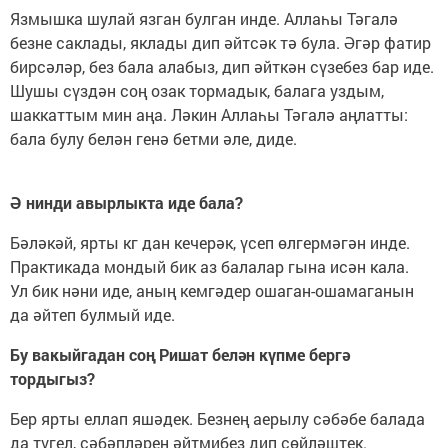
Язмышка шулай язган булган инде. Аллаһы Тәгалә
безне саклады, яклады дип әйтсәк тә була. Әгәр фатир
бирсәләр, без бала алабыз, дип әйткән сүзебез бар иде.
Шушы сүздән соң озак тормадык, балага уздым,
шаккаттым мин аңа. Ләкин Аллаһы Тәгалә аңлатты:
бала булу белән генә бетми әле, диде.
Ә нинди авырлыкта иде бала?
Бәләкәй, ярты кг дан кечерәк, үсеп өлгермәгән инде.
Практикада мондый бик аз балалар гына исән кала.
Ул бик нәни иде, аның кемгәдер ошаган-ошамаганын
да әйтеп булмый иде.
Бу вакыйгадан соң Ришат белән күпме бергә
тордыгыз?
Бер ярты еллап яшәдек. Безнең аерылу сәбәбе балада
да түгел, сәбәпләрен әйтмибез дип сөйләштек.