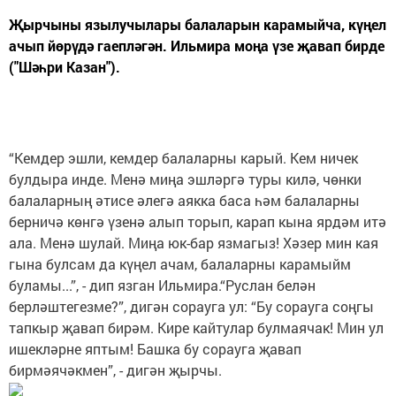
Җырчыны язылучылары балаларын карамыйча, күңел
ачып йөрүдә гаепләгән. Ильмира моңа үзе җавап бирде
("Шәһри Казан").
“Кемдер эшли, кемдер балаларны карый. Кем ничек
булдыра инде. Менә миңа эшләргә туры килә, чөнки
балаларның әтисе әлегә аякка баса һәм балаларны
берничә көнгә үзенә алып торып, карап кына ярдәм итә
ала. Менә шулай. Миңа юк-бар язмагыз! Хәзер мин кая
гына булсам да күңел ачам, балаларны карамыйм
буламы...”, - дип язган Ильмира.“Руслан белән
берләштегезме?”, дигән сорауга ул: “Бу сорауга соңгы
тапкыр җавап бирәм. Кире кайтулар булмаячак! Мин ул
ишекләрне яптым! Башка бу сорауга җавап
бирмәячәкмен”, - дигән җырчы.