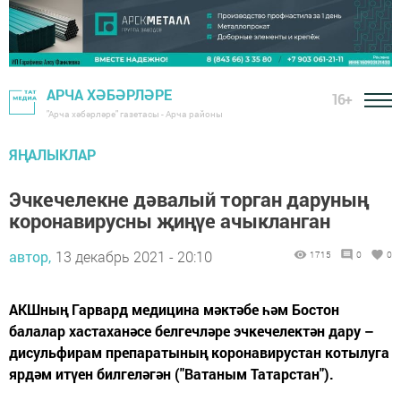
АРЧА ХӘБӘРЛӘРЕ
16+
"Арча хәбәрләре" газетасы - Арча районы
ЯҢАЛЫКЛАР
Эчкечелекне дәвалый торган даруның
коронавирусны җиңүе ачыкланган
автор,
13 декабрь 2021 - 20:10
1715
0
0
АКШның Гарвард медицина мәктәбе һәм Бостон
балалар хастаханәсе белгечләре эчкечелектән дару –
дисульфирам препаратының коронавирустан котылуга
ярдәм итүен билгеләгән ("Ватаным Татарстан").