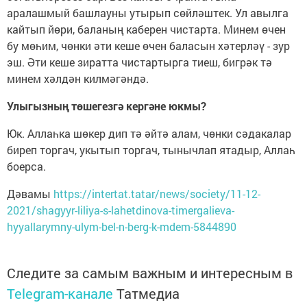
аралашмый башлауны утырып сөйләштек. Ул авылга
кайтып йөри, баланың каберен чистарта. Минем өчен
бу мөһим, чөнки әти кеше өчен баласын хәтерләү - зур
эш. Әти кеше зиратта чистартырга тиеш, бигрәк тә
минем хәлдән килмәгәндә.
Улыгызның төшегезгә кергәне юкмы?
Юк. Аллаһка шөкер дип тә әйтә алам, чөнки сәдакалар
биреп торгач, укытып торгач, тынычлап ятадыр, Аллаһ
боерса.
Дәвамы
https://intertat.tatar/news/society/11-12-
2021/shagyyr-liliya-s-lahetdinova-timergalieva-
hyyallarymny-ulym-bel-n-berg-k-mdem-5844890
Следите за самым важным и интересным в
Telegram-канале
Татмедиа