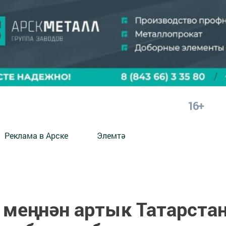
16+
Реклама в Арске
Элемтә
 меңнән артык Татарста