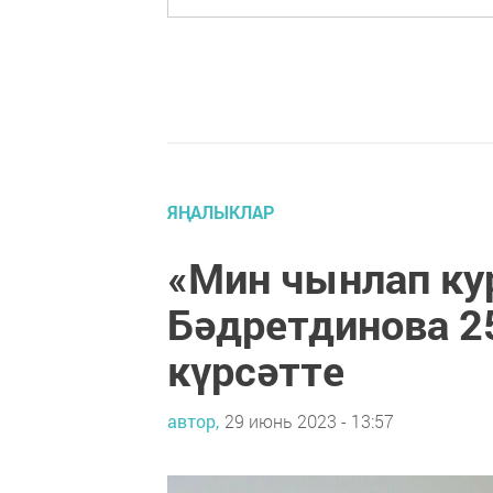
ЯҢАЛЫКЛАР
«Мин чынлап ку
Бәдретдинова 2
күрсәтте
автор,
29 июнь 2023 - 13:57