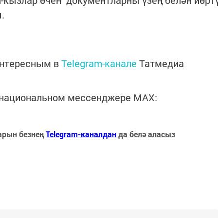
.
интересным в
Telegram-канале
Татмедиа
в национальном мессенджере MАХ:
арын безнең
Telegram-каналдан
да белә аласыз