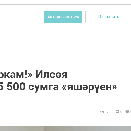
Отправить
Авторизоваться
ркам!» Илсөя
5 500 сумга «яшәрүен»
1382
0