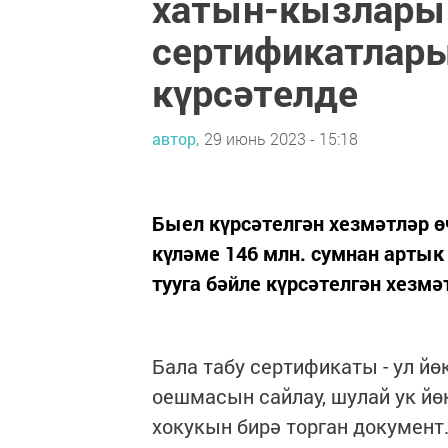
хатын-кызларын
сертификатлары
күрсәтелде
автор,
29 июнь 2023 - 15:18
Быел күрсәтелгән хезмәтләр 
күләме 146 млн. сумнан артык
тууга бәйле күрсәтелгән хезмә
Бала табу сертификаты - ул йө
оешмасын сайлау, шулай ук йө
хокукын бирә торган документ