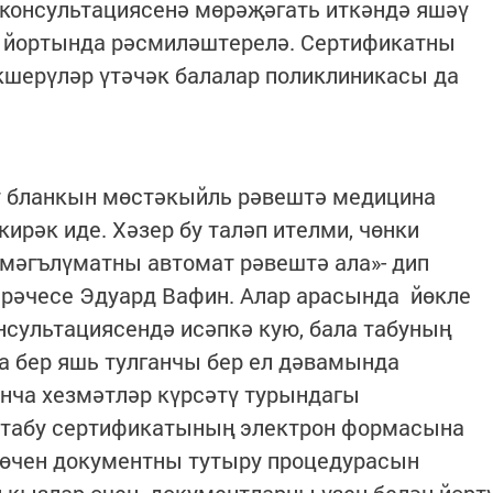
 консультациясенә мөрәҗәгать иткәндә яшәү
у йортында рәсмиләштерелә. Сертификатны
кшерүләр үтәчәк балалар поликлиникасы да
т бланкын мөстәкыйль рәвештә медицина
рәк иде. Хәзер бу таләп ителми, чөнки
мәгълүматны автомат рәвештә ала»- дип
арәчесе Эдуард Вафин. Алар арасында йөкле
сультациясендә исәпкә кую, бала табуның
а бер яшь тулганчы бер ел дәвамында
енча хезмәтләр күрсәтү турындагы
а табу сертификатының электрон формасына
 өчен документны тутыру процедурасын
-кызлар өчен документларны үзең белән йөрт