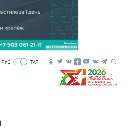
РУС
ТАТ
н