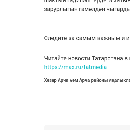
зарурлыгын гамәлдән чыгарды
Следите за самым важным и 
Читайте новости Татарстана 
https://max.ru/tatmedia
Хәзер Арча һәм Арча районы яңалыкл