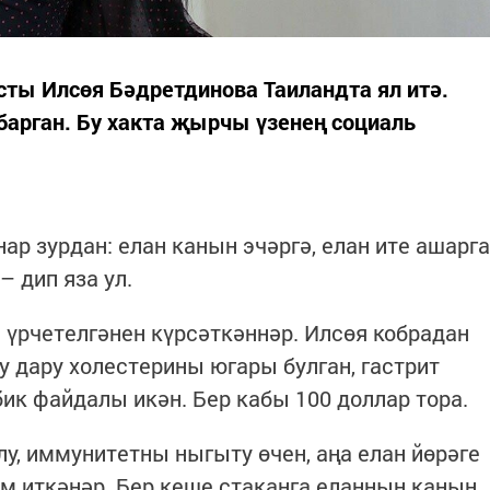
сты Илсөя Бәдретдинова Таиландта ял итә.
арган. Бу хакта җырчы үзенең социаль
нар зурдан: елан канын эчәргә, елан ите ашарга
– дип яза ул.
 үрчетелгәнен күрсәткәннәр. Илсөя кобрадан
Бу дару холестерины югары булган, гастрит
ик файдалы икән. Бер кабы 100 доллар тора.
у, иммунитетны ныгыту өчен, аңа елан йөрәге
им иткәнәр. Бер кеше стаканга еланның канын