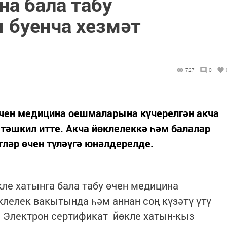
а бала табу
 буенча хезмәт
727
0
өчен медицина оешмаларына күчерелгән акча
 тәшкил итте. Акча йөклелеккә һәм балалар
тләр өчен түләүгә юнәлдерелде.
кле хатынга бала табу өчен медицина
клелек вакытында һәм аннан соң күзәтү үтү
. Электрон сертификат йөкле хатын-кыз