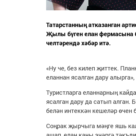
Татарстанның атказанган арти
Җылы бүген елан фермасына б
челтәрендә хәбәр итә.
«Ну че, без килеп җиттек. План
еланнан ясалган дару алырга», 
Туристларга еланнарның кайда
ясалган дару да сатып алган. 
белән интеккән кешеләр өчен б
Соңрак җырчыга мәңге яшь кал
ашап, елан каны эчәргә тәкъд