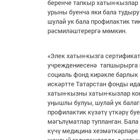
беренче тапкыр хатын-кызлар
урыны буенча яки бала тудыр
шулай ук бала профилактик ти
рәсмиләштерергә мөмкин.
«Элек хатын-кызга сертифика
учреждениесенә тапшырырга ки
социаль фонд кирәкле барлык 
искәртте Татарстан фонды ид
хатын-кызны хатын-кызлар кон
уңышлы булуы, шулай ук балаг
профилактик күзәтү үткәрү бу
мәгълүматлар тупланган. Бал
күчү медицина хезмәткәрләре
шактый гадиләштерде, ә хатын