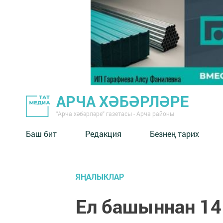
АРЧА ХӘБӘРЛӘРЕ
"Арча хәбәрләре" газетасы - Арча районы
Баш бит
Редакция
Безнең тарих
ЯҢАЛЫКЛАР
Ел башыннан 14