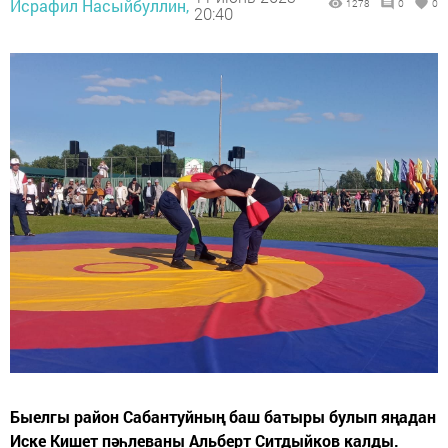
Исрафил Насыйбуллин,
1278
0
0
20:40
Быелгы район Сабантуйның баш батыры булып яңадан
Иске Кишет пәһлеваны Альберт Ситдыйков калды.