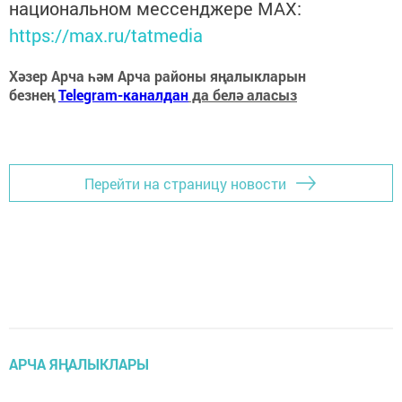
национальном мессенджере MАХ:
https://max.ru/tatmedia
Хәзер Арча һәм Арча районы яңалыкларын
безнең
Telegram-каналдан
да белә аласыз
Перейти на страницу новости
АРЧА ЯҢАЛЫКЛАРЫ