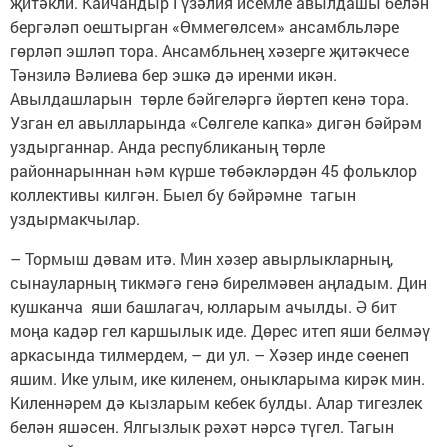
җитәкли. Кайчандыр Гүзәлия исемле авылдашы белән
бергәләп оештырган «Өммегөлсем» ансамбльләре
гөрләп эшләп тора. Ансамбльнең хәзерге җитәкчесе
Тәнзилә Вәлиева бер эшкә дә иренми икән.
Авылдашларын төрле бәйгеләргә йөртеп кенә тора.
Узган ел авылларында «Сөлгеле капка» дигән бәйрәм
уздырганнар. Анда республиканың төрле
районнарыннан һәм күрше төбәкләрдән 45 фольклор
коллективы килгән. Быел бу бәйрәмне тагын
уздырмакчылар.
– Тормыш дәвам итә. Мин хәзер авырлыкларның,
сынауларның тикмәгә генә бирелмәвен аңладым. Дин
кушканча яши башлагач, юлларым ачылды. Ә бит
моңа кадәр гел каршылык иде. Дөрес итеп яши белмәү
аркасында тилмердем, – ди ул. – Хәзер инде сөенеп
яшим. Ике улым, ике киленем, оныкларыма кирәк мин.
Киленнәрем дә кызларым кебек булды. Алар тигезлек
белән яшәсен. Ялгызлык рәхәт нәрсә түгел. Тагын