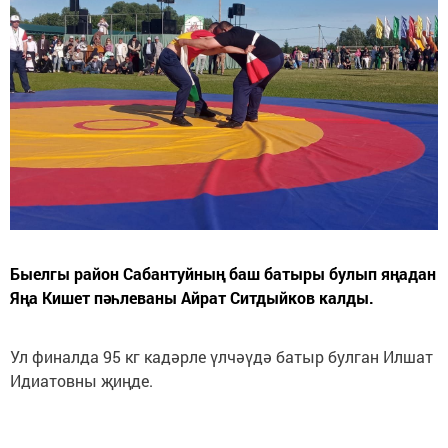
Быелгы район Сабантуйның баш батыры булып яңадан
Яңа Кишет пәһлеваны Айрат Ситдыйков калды.
Ул финалда 95 кг кадәрле үлчәүдә батыр булган Илшат
Идиатовны җиңде.