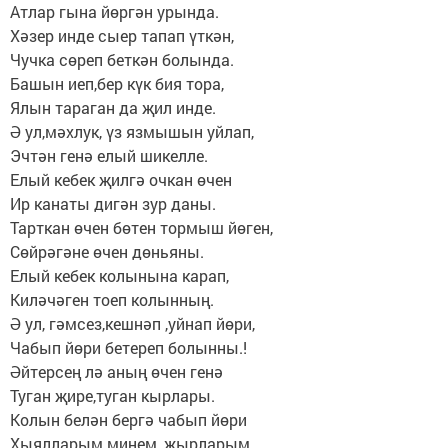
Атлар гына йөргән урында.
Хәзер инде сыер тапап үткән,
Чучка сөреп беткән болында.
Башын иеп,бер күк бия тора,
Ялын тараган да җил инде.
Ә ул,мәхлук, үз язмышын уйлап,
Эчтән генә елый шикелле.
Елый кебек җилгә очкан өчен
Ир канаты дигән зур даны.
Тарткан өчен бөтен тормыш йөген,
Сөйрәгәне өчен дөньяны.
Елый кебек колынына карап,
Киләчәген тоеп колынның.
Ә ул, гәмсез,кешнәп ,уйнап йөри,
Чабып йөри бетереп болынны.!
Әйтерсең лә аның өчен генә
Туган җире,туган кырлары.
Колын белән бергә чабып йөри
Хыялларым минем, җырларым.