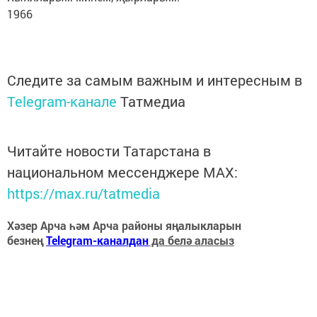
1966
Следите за самым важным и интересным в
Telegram-канале
Татмедиа
Читайте новости Татарстана в
национальном мессенджере MАХ:
https://max.ru/tatmedia
Хәзер Арча һәм Арча районы яңалыкларын
безнең
Telegram-каналдан
да белә аласыз