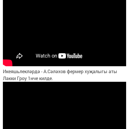
Икеяшьлекләрдә - А.Сәләхов фермер хуҗалыгы аты
Лакки Гроу 1нче килде.