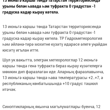
13 июньгә каршы төндә Татарстан территориясендә
урыны белән һавада һәм туфракта 0 градустан -1
градуска кадәр кырау көтелә.
13 июньгә каршы төндә Татарстан территориясендә
урыны белән һавада һәм туфракта 0 градустан -1
градуска кадәр кырау көтелә. ТР Гидрометеорология
һәм әйләнә-тирә мохитне күзәтү идарәсе әлеге уңайдан
кисәтү игълан итте.
Шул ук вакытта, элегрәк метеорологлар 12 июньгә
каршы төндә генә туфракта бераз кырау күзәтелергә
мөмкин дип фаразлаган иде. Аларның фаразлавынча,
13 июньгә каршы төндә һава температурасы +2..+7, ә
республиканың көнбатышында +10 градус тәшкил
итәчәк.
Синоптикларның якынча мәгълүматлары буенча, 12