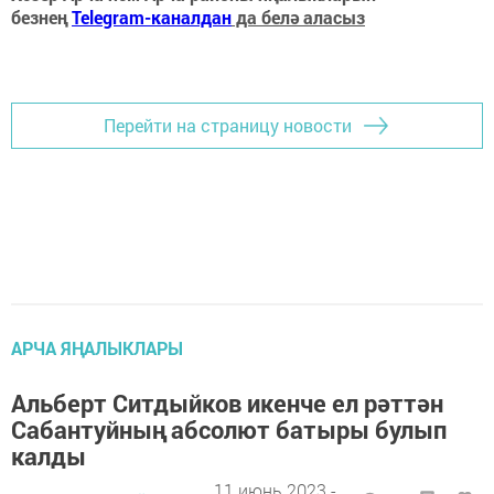
безнең
Telegram-каналдан
да белә аласыз
Перейти на страницу новости
АРЧА ЯҢАЛЫКЛАРЫ
Альберт Ситдыйков икенче ел рәттән
Сабантуйның абсолют батыры булып
калды
11 июнь 2023 -