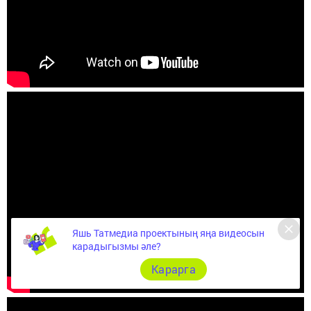
Яшь Татмедиа проектының яңа видеосын
карадыгызмы әле?
Карарга