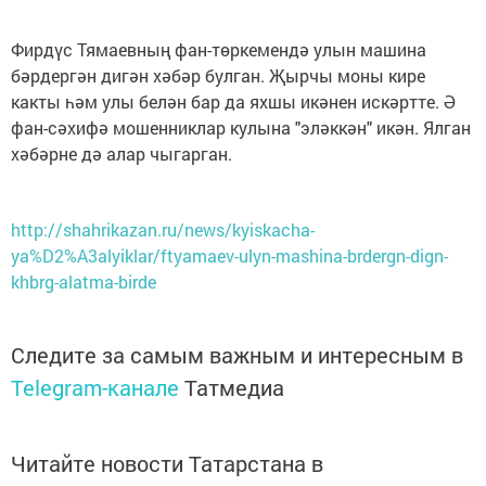
Фирдүс Тямаевның фан-төркемендә улын машина
бәрдергән дигән хәбәр булган. Җырчы моны кире
какты һәм улы белән бар да яхшы икәнен искәртте. Ә
фан-сәхифә мошенниклар кулына "эләккән" икән. Ялган
хәбәрне дә алар чыгарган.
http://shahrikazan.ru/news/kyiskacha-
ya%D2%A3alyiklar/ftyamaev-ulyn-mashina-brdergn-dign-
khbrg-alatma-birde
Следите за самым важным и интересным в
Telegram-канале
Татмедиа
Читайте новости Татарстана в