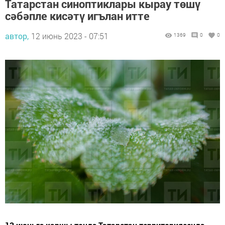
Татарстан синоптиклары кырау төшү
сәбәпле кисәтү игълан итте
автор,
12 июнь 2023 - 07:51
1369
0
0