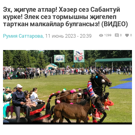
Эх, җигүле атлар! Хәзер сез Сабантуй
күрке! Элек сез тормышны җигелеп
тарткан малкайлар булгансыз! (ВИДЕО)
Румия Саттарова,
11 июнь 2023 - 20:39
1299
0
0