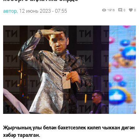
автор,
12 июнь 2023 - 07:55
1916
0
0
Җырчының улы белән бәхетсезлек килеп чыккан дигән
хәбәр таралган.