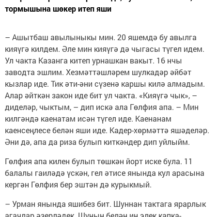
тормышына шөкер итеп яши
– Ашытбаш авылыныкы мин. 20 яшемдә бу авылга
кияүгә килдем. Әле мин кияүгә дә чыгасы түгел идем.
Ул чакта Казанга китеп урнашкан вакыт. 16 нчы
заводта эшлим. Хезмәттәшләрем шулкадәр әйбәт
кызлар иде. Тик әти-әни сүзенә каршы килә алмадым.
Алар әйткән закон иде бит ул чакта. «Кияүгә чык», –
диделәр, чыктым, – дип искә ала Гөлфия апа. – Мин
килгәндә каенатам исән түгел иде. Каенанам
каенсеңлесе белән яши иде. Кадер-хөрмәттә яшәделәр.
Әни дә, апа да риза булып киткәндер дип уйлыйм.
Гөлфия апа килен булып төшкән йорт иске була. 11
балалы гаиләдә үскән, гел әтисе янында кул арасына
кергән Гөлфия бер эштән дә курыкмый.
– Урман янында яшибез бит. Шуннан тактага ярарлык
агачлар әзерләдек. Шуның белән иң элек капка-