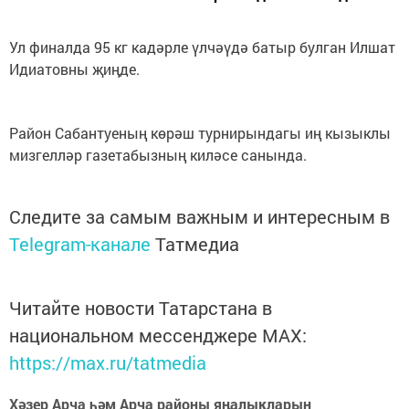
Ул финалда 95 кг кадәрле үлчәүдә батыр булган Илшат
Идиатовны җиңде.
Район Сабантуеның көрәш турнирындагы иң кызыклы
мизгелләр газетабызның киләсе санында.
Следите за самым важным и интересным в
Telegram-канале
Татмедиа
Читайте новости Татарстана в
национальном мессенджере MАХ:
https://max.ru/tatmedia
Хәзер Арча һәм Арча районы яңалыкларын