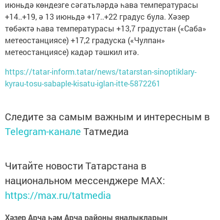
июньдә көндезге сәгатьләрдә һава температурасы
+14..+19, ә 13 июньдә +17..+22 градус була. Хәзер
төбәктә һава температурасы +13,7 градустан («Саба»
метеостанциясе) +17,2 градуска («Чулпан»
метеостанциясе) кадәр тәшкил итә.
https://tatar-inform.tatar/news/tatarstan-sinoptiklary-
kyrau-tosu-sabaple-kisatu-iglan-itte-5872261
Следите за самым важным и интересным в
Telegram-канале
Татмедиа
Читайте новости Татарстана в
национальном мессенджере MАХ:
https://max.ru/tatmedia
Хәзер Арча һәм Арча районы яңалыкларын