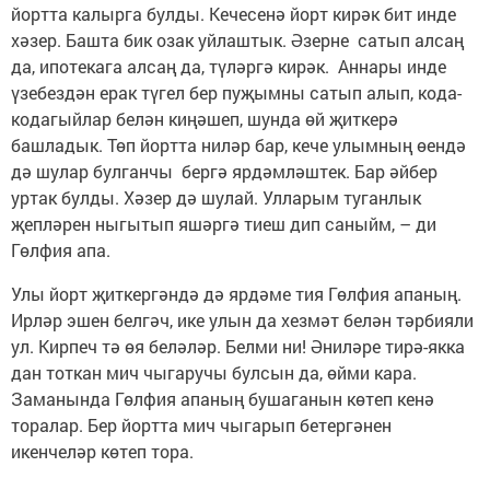
йортта калырга булды. Кечесенә йорт кирәк бит инде
хәзер. Башта бик озак уйлаштык. Әзерне сатып алсаң
да, ипотекага алсаң да, түләргә кирәк. Аннары инде
үзебездән ерак түгел бер пуҗымны сатып алып, кода-
кодагыйлар белән киңәшеп, шунда өй җиткерә
башладык. Төп йортта ниләр бар, кече улымның өендә
дә шулар булганчы бергә ярдәмләштек. Бар әйбер
уртак булды. Хәзер дә шулай. Улларым туганлык
җепләрен ныгытып яшәргә тиеш дип саныйм, – ди
Гөлфия апа.
Улы йорт җиткергәндә дә ярдәме тия Гөлфия апаның.
Ирләр эшен белгәч, ике улын да хезмәт белән тәрбияли
ул. Кирпеч тә өя беләләр. Белми ни! Әниләре тирә-якка
дан тоткан мич чыгаручы булсын да, өйми кара.
Заманында Гөлфия апаның бушаганын көтеп кенә
торалар. Бер йортта мич чыгарып бетергәнен
икенчеләр көтеп тора.