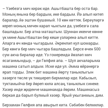
– Үзебезгә мич кирәк иде. Ашытбашта бер оста бар.
Моның янына бер бардым, ике бардым. Йә алып китеп
баралар, йә эштән бушамый. 10 көн көттек. Берәүләргә
кереп моның мичен карап чыктым да, үзебезгә сала
башладым. Бер атна маташтым. Шуннан икенче көнне
үк мине Ашытбаштан бер кеше үзләренә алып китте.
Аларга өч көндә чыгардым. Әкренләп кул шомарды.
Бер көнгә бер мич чыгара башладым. Берсе өчен 500
сум акча бирәләр иде. Үз гомеремдә йөзләп мич
ясаганмындыр, – ди Гөлфия апа. – Шул акчаларыма
машина сатып алдым. Иске иде ул. Әмма өйрәнергә
ярап торды. Элек бит машина йөртү таныклыгын
хәзерге төсле үк тикшереп бирмиләр иде. Кабызып,
туктамыйча бер йөреп килә алсаң, таныклык синеке.
Хәзер инде җиденче машинамда йөрим. Машинасыз
беркая да барып булмый хәзер. Ярый укыганмын, дим.
Берзаман Гөлфия апа авырып китә. Сәбәбен белмиләр.