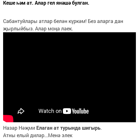
Кеше һәм ат. Алар гел янәшә булган.
Сабантуйлары атлар белән күркәм! Без аларга дан
җырлыйбыз. Алар моңа лаек.
Назар Нәҗми
Елаган
ат
турында
шигырь
.
Атны елый диләр...Менә элек