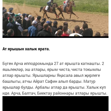
Ат ярышын халык ярата.
Бүген Арча ипподромында 27 ат ярышта катнашты. 2
яшьлекләр, эш атлары, ярым чиста, чиста токымлы
атлар ярышты. Ярышларны Яңасала авыл җирлеге
башлыгы, атчы Айрат Сафин алып барды. Матур
ярышлар булды. Арбалы атлар да ярышты. Халык күп
иде. Арча, Балтач, Биектау районнары атлары ярышты.