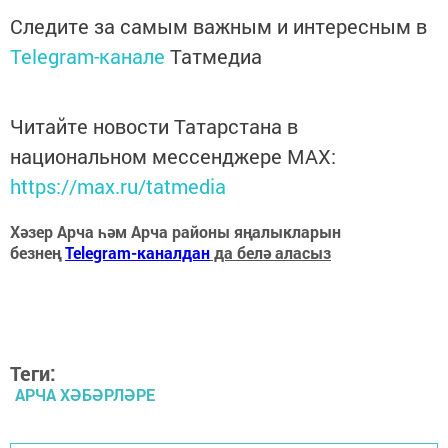
Следите за самым важным и интересным в
Telegram-канале
Татмедиа
Читайте новости Татарстана в
национальном мессенджере MАХ:
https://max.ru/tatmedia
Хәзер Арча һәм Арча районы яңалыкларын
безнең
Telegram-каналдан
да белә аласыз
Теги:
АРЧА ХӘБӘРЛӘРЕ