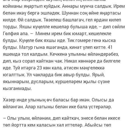
койманы яңартып куйдык. Аннары мунча салдык. Ирем
белән икәү бергә эшләдек. Шуннан соң өйне яңартасы
килде. Өй салдык. Төзелеш башлагач, гел ярдәм килеп
торды. Яхшы күңелле кешеләр булыша иде, – дип сөйли
Гөлфия апа. – Минем ирем бик юмарт, кешелекле
булды. Күңеле бик яхшы иде. Тик гомере генә кыска
булды. Матур гына яшәгәндә, кинәт үлеп китте. 41
яшемдә тол калдым. Кечкенә улымны өйләндерәбез,
дип, кыз сорап кайткан чак. Никах көннәре дә билгеле
иде. Туй итәргә 23 көн кала, әтисен мәңгелеккә
югалттык. Ул чакларда бик авыр булды. Ярый,
якыннарым, дусларым, күршеләрем җылы сүзне
кызганмады.
Хәзер инде улының өч баласы бар икән. Олысы да
өйләнгән. Алар хатыны белән ике бала үстерәләр.
– Олы улым, өйләнәм, дип кайткач, энесе белән икесе
төп йортта кем каласын хәл иттеләр. Абыйсы төп