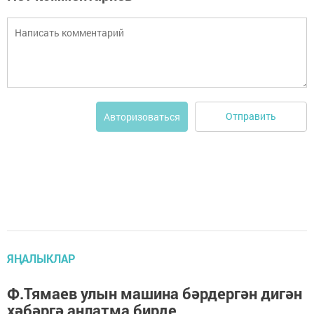
Отправить
Авторизоваться
ЯҢАЛЫКЛАР
Ф.Тямаев улын машина бәрдергән дигән
хәбәргә аңлатма бирде