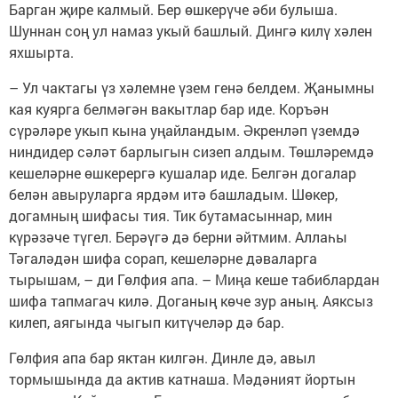
Барган җире калмый. Бер өшкерүче әби булыша.
Шуннан соң ул намаз укый башлый. Дингә килү хәлен
яхшырта.
– Ул чактагы үз хәлемне үзем генә белдем. Җанымны
кая куярга белмәгән вакытлар бар иде. Коръән
сүрәләре укып кына уңайландым. Әкренләп үземдә
ниндидер сәләт барлыгын сизеп алдым. Төшләремдә
кешеләрне өшкерергә кушалар иде. Белгән догалар
белән авыруларга ярдәм итә башладым. Шөкер,
догамның шифасы тия. Тик бутамасыннар, мин
күрәзәче түгел. Берәүгә дә берни әйтмим. Аллаһы
Тәгаләдән шифа сорап, кешеләрне дәваларга
тырышам, – ди Гөлфия апа. – Миңа кеше табиблардан
шифа тапмагач килә. Доганың көче зур аның. Аяксыз
килеп, аягында чыгып китүчеләр дә бар.
Гөлфия апа бар яктан килгән. Динле дә, авыл
тормышында да актив катнаша. Мәдәният йортын