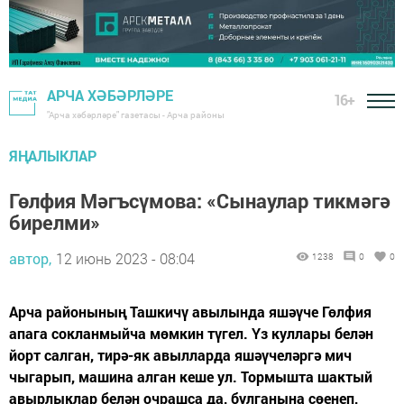
АРЧА ХӘБӘРЛӘРЕ
16+
"Арча хәбәрләре" газетасы - Арча районы
ЯҢАЛЫКЛАР
Гөлфия Мәгъсүмова: «Сынаулар тикмәгә
бирелми»
автор,
12 июнь 2023 - 08:04
1238
0
0
Арча районының Ташкичү авылында яшәүче Гөлфия
апага сокланмыйча мөмкин түгел. Үз куллары белән
йорт салган, тирә-як авылларда яшәүчеләргә мич
чыгарып, машина алган кеше ул. Тормышта шактый
авырлыклар белән очрашса да, булганына сөенеп,