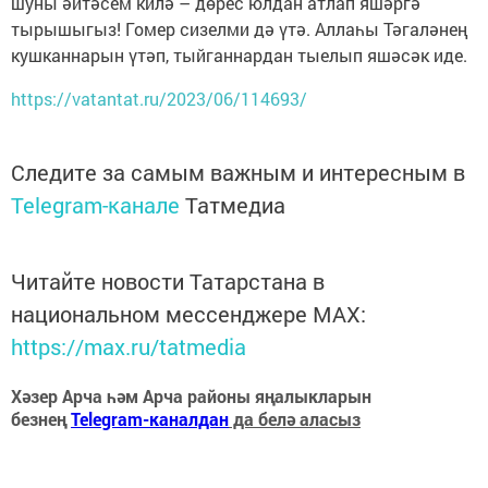
шуны әйтәсем килә – дөрес юлдан атлап яшәргә
тырышыгыз! Гомер сизелми дә үтә. Аллаһы Тәгаләнең
кушканнарын үтәп, тыйганнардан тыелып яшәсәк иде.
https://vatantat.ru/2023/06/114693/
Следите за самым важным и интересным в
Telegram-канале
Татмедиа
Читайте новости Татарстана в
национальном мессенджере MАХ:
https://max.ru/tatmedia
Хәзер Арча һәм Арча районы яңалыкларын
безнең
Telegram-каналдан
да белә аласыз