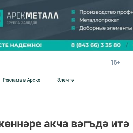
16+
Реклама в Арске
Элемтә
көннәре акча вәгъдә итә