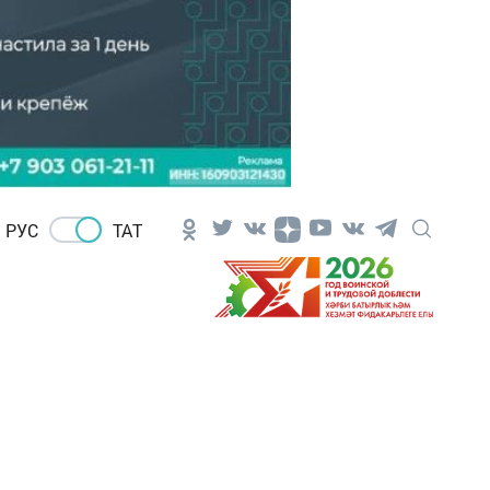
РУС
ТАТ