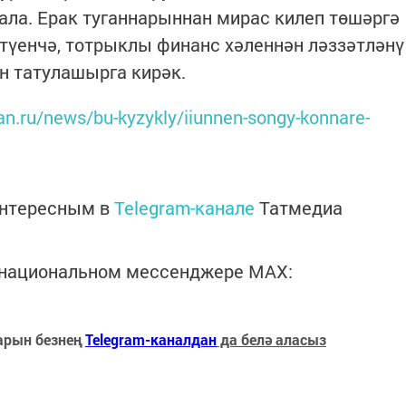
ала. Ерак туганнарыннан мирас килеп төшәргә
йтүенчә, тотрыклы финанс хәленнән ләззәтләнү
н татулашырга кирәк.
n.ru/news/bu-kyzykly/iiunnen-songy-konnare-
интересным в
Telegram-канале
Татмедиа
в национальном мессенджере MАХ:
арын безнең
Telegram-каналдан
да белә аласыз