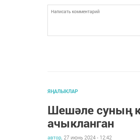
ЯҢАЛЫКЛАР
Шешәле суның 
ачыкланган
автор,
27 июнь 2024 - 12:42