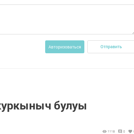
Отправить
Авторизоваться
куркыныч булуы
1118
0