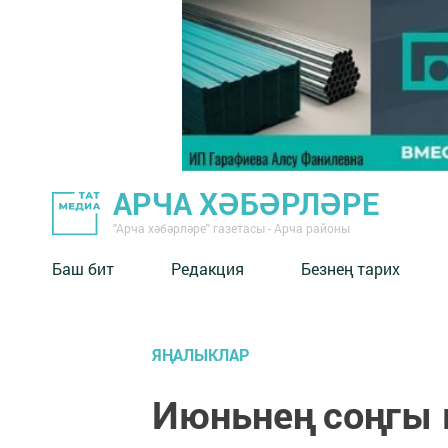
АРЧА ХӘБӘРЛӘРЕ
"Арча хәбәрләре" газетасы - Арча районы
Баш бит
Редакция
Безнең тарих
ЯҢАЛЫКЛАР
Июньнең соңгы 