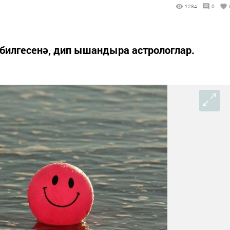
1284
0
билгесенә, дип ышандыра астрологлар.