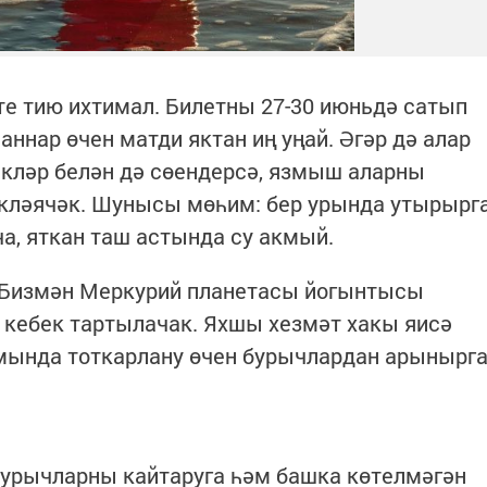
те тию ихтимал. Билетны 27-30 июньдә сатып
аннар өчен матди яктан иң уңай. Әгәр дә алар
кләр белән дә сөендерсә, язмыш аларны
әкләячәк. Шунысы мөһим: бер урында утырырг
ча, яткан таш астында су акмый.
 Бизмән Меркурий планетасы йогынтысы
т кебек тартылачак. Яхшы хезмәт хакы яисә
ымында тоткарлану өчен бурычлардан арынырг
урычларны кайтаруга һәм башка көтелмәгән