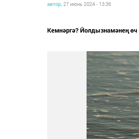
автор,
27 июнь 2024 - 13:36
Кемнәргә? Йолдызнамәнең өч 