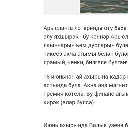
Арысланга лотереядә оту бәхе
алу яхшырак - бу көннәр Арысл
якыннарын һәм дусларын бүлә
чиксез акча агымы белән бүл
ярамый, чөнки, билгеле булган
18 июньнән ай ахырына кадәр
астында була. Акча аңа магни
премия көтелә. Бу финанс аг
кирәк (алар булса).
Июнь ахырында Балык үзенә б