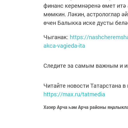
финанс керемнәренә өмет итә 
мөмкин. Ләкин, астрологлар ә
өчен Балыкка иске дусты белә
Чыганак:
https://nashcheremsha
akca-vagieda-ita
Следите за самым важным и 
Читайте новости Татарстана 
https://max.ru/tatmedia
Хәзер Арча һәм Арча районы яңалыкл