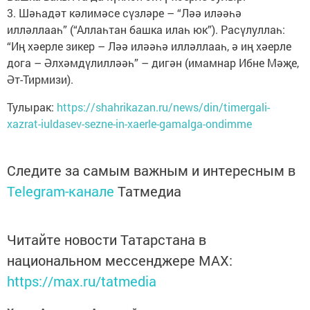
3. Шәһадәт кәлимәсе сүзләре – “Ләә иләәһә
илләллааһ” (“Аллаһтан башка илаһ юк”). Расүлуллаһ:
“Иң хәерле зикер – Ләә иләәһә илләллааһ, ә иң хәерле
дога – Әлхәмдүлилләәһ” – дигән (имамнар Ибне Мәҗе,
Әт-Тирмизи).
Тулырак:
https://shahrikazan.ru/news/din/timergali-
xazrat-iuldasev-sezne-in-xaerle-gamalga-ondimme
Следите за самым важным и интересным в
Telegram-канале
Татмедиа
Читайте новости Татарстана в
национальном мессенджере MАХ:
https://max.ru/tatmedia