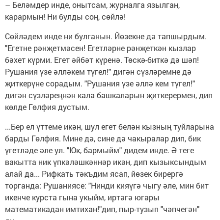
– Беләмдер инде, онытсам, журналга язылган,
карармын! Ни булды соң, сөйлә!
Сөйләдем инде ни булганын. Йөзекне дә тапшырдым.
"Егетне рәнҗетмәсен! Егетләрне рәнҗеткән кызлар
бәхет күрми. Егет әйбәт күренә. Төскә-биткә дә шәп!
Рушания үзе әлләкем түгел!" дигән сүзләремне дә
җиткерүне сорадым. "Рушания үзе әллә кем түгел!"
дигән сүзләреңнән кала башкаларын җиткерермен, дип
көлде Гөлфия дустым.
...Бер ел үттеме икән, шул егет белән кызның туйларына
барды Гөлфия. Мине дә, сине дә чакыралар дип, бик
үгетләде әле ул. "Юк, бармыйм" дидем инде. Ә теге
вакытта ник үпкәләшкәннәр икән, дип кызыксындым
алай да... Рифкать тәкъдим ясап, йөзек бирергә
торганда: Рушаниясе: "Нинди кияүгә чыгу әле, мин бит
икенче курста гына укыйм, иртәгә югары
математикадан имтихан!"дип, пыр-тузып "чәпчегән"