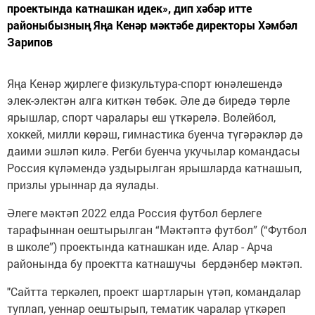
проектында катнашкан идек», дип хәбәр итте
районыбызның Яңа Кенәр мәктәбе директоры Хәмбәл
Зарипов
Яңа Кенәр җирлеге физкультура-спорт юнәлешендә
элек-электән алга киткән төбәк. Әле дә биредә төрле
ярышлар, спорт чаралары еш үткәрелә. Волейбол,
хоккей, милли көрәш, гимнастика буенча түгәрәкләр дә
даими эшләп килә. Регби буенча укучылар командасы
Россия күләмендә уздырылган ярышларда катнашып,
призлы урыннар да яулады.
Әлеге мәктәп 2022 елда Россия футбол берлеге
тарафыннан оештырылган “Мәктәптә футбол” (“Футбол
в школе”) проектында катнашкан иде. Алар - Арча
районында бу проектта катнашучы бердәнбер мәктәп.
"Сайтта теркәлеп, проект шартларын үтәп, командалар
туплап, уеннар оештырып, тематик чаралар үткәреп