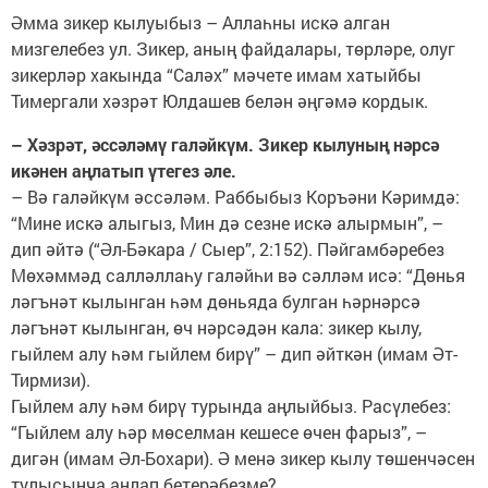
Әмма зикер кылуыбыз – Аллаһны искә алган
мизгелебез ул. Зикер, аның файдалары, төрләре, олуг
зикерләр хакында “Саләх” мәчете имам хатыйбы
Тимергали хәзрәт Юлдашев белән әңгәмә кордык.
– Хәзрәт, әссәләмү галәйкүм. Зикер кылуның нәрсә
икәнен аңлатып үтегез әле.
– Вә галәйкүм әссәләм. Раббыбыз Коръәни Кәримдә:
“Мине искә алыгыз, Мин дә сезне искә алырмын”, –
дип әйтә (“Әл-Бәкара / Сыер”, 2:152). Пәйгамбәребез
Мөхәммәд салләллаһу галәйһи вә сәлләм исә: “Дөнья
ләгънәт кылынган һәм дөньяда булган һәрнәрсә
ләгънәт кылынган, өч нәрсәдән кала: зикер кылу,
гыйлем алу һәм гыйлем бирү” – дип әйткән (имам Әт-
Тирмизи).
Гыйлем алу һәм бирү турында аңлыйбыз. Расүлебез:
“Гыйлем алу һәр мөселман кешесе өчен фарыз”, –
дигән (имам Әл-Бохари). Ә менә зикер кылу төшенчәсен
тулысынча аңлап бетерәбезме?