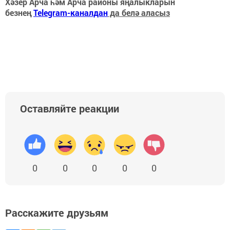
Хәзер Арча һәм Арча районы яңалыкларын
безнең
Telegram-каналдан
да белә аласыз
Оставляйте реакции
0
0
0
0
0
Расскажите друзьям