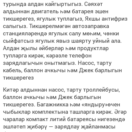
турында алдан кайгыртыгыз. Сәяхәт
алдыннан двигатель һәм батарея эшен
тикшерегез, ягулык туплагыз, Яхшы антифриз
салыгыз. Тикшерелмәгән автозаправка
станцияләрендә ягулык салу мөһим, чөнки
сыйфатсыз ягулык явыз шаярту уйный ала.
Алдан җылы әйберләр һәм продуктлар
тупларга кирәк, кәрәзле телефон
зарядлагычын онытмагыз. Насос, тарту
кабель, баллон ачкычы һәм Джек барлыгын
тикшерегез
Китәр алдыннан насос, тарту троллейбусы,
баллон ачкычы һәм Джек барлыгын
тикшерегез. Багажникка һәм «яндыру»өчен
чыбыклар комплектына ташларга кирәк. Әгәр
чаралар компакт литий батареясы нигезендә
эшләтеп җибәрү — зарядлау җайланмасы