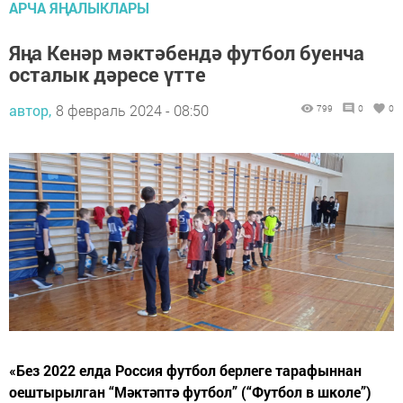
АРЧА ЯҢАЛЫКЛАРЫ
Яңа Кенәр мәктәбендә футбол буенча
осталык дәресе үтте
автор,
8 февраль 2024 - 08:50
799
0
0
«Без 2022 елда Россия футбол берлеге тарафыннан
оештырылган “Мәктәптә футбол” (“Футбол в школе”)