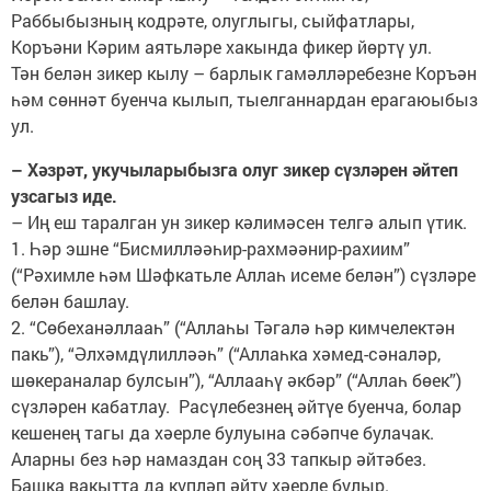
Раббыбызның кодрәте, олуглыгы, сыйфатлары,
Коръәни Кәрим аятьләре хакында фикер йөртү ул.
Тән белән зикер кылу – барлык гамәлләребезне Коръән
һәм сөннәт буенча кылып, тыелганнардан ерагаюыбыз
ул.
– Хәзрәт, укучыларыбызга олуг зикер сүзләрен әйтеп
узсагыз иде.
– Иң еш таралган ун зикер кәлимәсен телгә алып үтик.
1. Һәр эшне “Бисмилләәһир-рахмәәнир-рахиим”
(“Рәхимле һәм Шәфкатьле Аллаһ исеме белән”) сүзләре
белән башлау.
2. “Сөбеханәллааһ” (“Аллаһы Тәгалә һәр кимчелектән
пакь”), “Әлхәмдүлилләәһ” (“Аллаһка хәмед-сәналәр,
шөкераналар булсын”), “Аллааһү әкбәр” (“Аллаһ бөек”)
сүзләрен кабатлау. Расүлебезнең әйтүе буенча, болар
кешенең тагы да хәерле булуына сәбәпче булачак.
Аларны без һәр намаздан соң 33 тапкыр әйтәбез.
Башка вакытта да күпләп әйтү хәерле булыр.