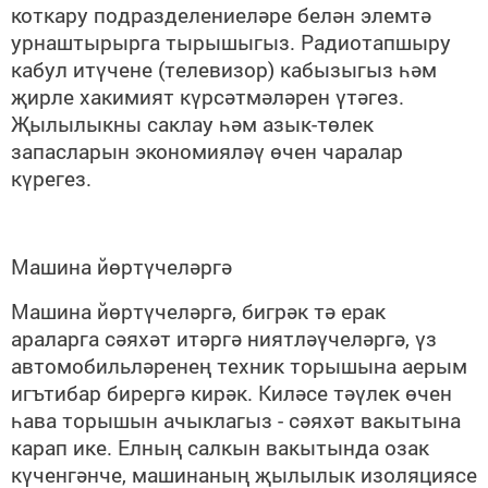
коткару подразделениеләре белән элемтә
урнаштырырга тырышыгыз. Радиотапшыру
кабул итүчене (телевизор) кабызыгыз һәм
җирле хакимият күрсәтмәләрен үтәгез.
Җылылыкны саклау һәм азык-төлек
запасларын экономияләү өчен чаралар
күрегез.
Машина йөртүчеләргә
Машина йөртүчеләргә, бигрәк тә ерак
араларга сәяхәт итәргә ниятләүчеләргә, үз
автомобильләренең техник торышына аерым
игътибар бирергә кирәк. Киләсе тәүлек өчен
һава торышын ачыклагыз - сәяхәт вакытына
карап ике. Елның салкын вакытында озак
күченгәнче, машинаның җылылык изоляциясе