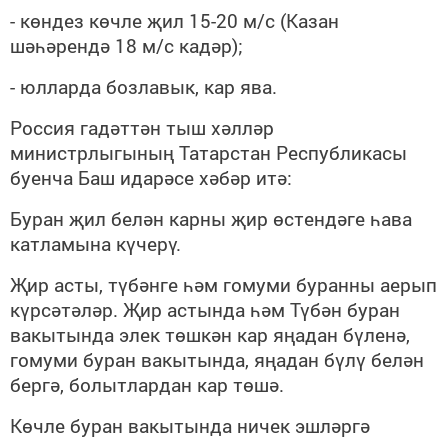
- көндез көчле җил 15-20 м/с (Казан
шәһәрендә 18 м/с кадәр);
- юлларда бозлавык, кар ява.
Россия гадәттән тыш хәлләр
министрлыгының Татарстан Республикасы
буенча Баш идарәсе хәбәр итә:
Буран җил белән карны җир өстендәге һава
катламына күчерү.
Җир асты, түбәнге һәм гомуми буранны аерып
күрсәтәләр. Җир астында һәм Түбән буран
вакытында элек төшкән кар яңадан бүленә,
гомуми буран вакытында, яңадан бүлү белән
бергә, болытлардан кар төшә.
Көчле буран вакытында ничек эшләргә