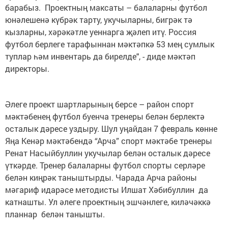
барабыз. Проектның максаты – балаларны футбол
юнәлешенә күбрәк тарту, укучыларны, бигрәк тә
кызларны, хәрәкәтле уеннарга җәлеп итү. Россия
футбол берлеге тарафыннан мәктәпкә 53 мең сумлык
туплар һәм инвентарь да бирелде", - диде мәктәп
директоры.
Әлеге проект шартларының берсе – район спорт
мәктәбенең футбол буенча тренеры белән берлектә
осталык дәресе уздыру. Шул уңайдан 7 февраль көнне
Яңа Кенәр мәктәбендә “Арча” спорт мәктәбе тренеры
Ренат Насыйбуллин укучылар белән осталык дәресе
үткәрде. Тренер балаларны футбол спорты серләре
белән киңрәк таныштырды. Чарада Арча районы
мәгариф идарәсе методисты Илшат Хәбибуллин да
катнашты. Ул әлеге проектның эшчәнлеге, киләчәккә
планнар белән танышты.