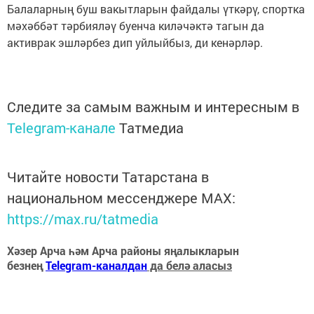
Балаларның буш вакытларын файдалы үткәрү, спортка
мәхәббәт тәрбияләү буенча киләчәктә тагын да
активрак эшләрбез дип уйлыйбыз, ди кенәрләр.
Следите за самым важным и интересным в
Telegram-канале
Татмедиа
Читайте новости Татарстана в
национальном мессенджере MАХ:
https://max.ru/tatmedia
Хәзер Арча һәм Арча районы яңалыкларын
безнең
Telegram-каналдан
да белә аласыз