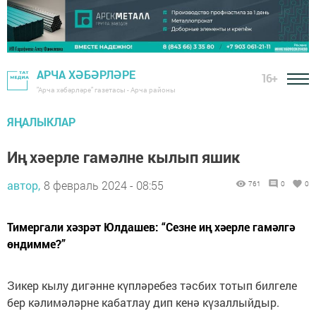
АРЧА ХӘБӘРЛӘРЕ
16+
"Арча хәбәрләре" газетасы - Арча районы
ЯҢАЛЫКЛАР
Иң хәерле гамәлне кылып яшик
автор,
8 февраль 2024 - 08:55
761
0
0
Тимергали хәзрәт Юлдашев: “Сезне иң хәерле гамәлгә
өндимме?”
Зикер кылу дигәнне күпләребез тәсбих тотып билгеле
бер кәлимәләрне кабатлау дип кенә күзаллыйдыр.