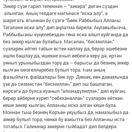
Зикер сүзе гарәп теленнән – “зәкәра” дигән сүздән
алынган. Аның телдәге мәгънәсе “искә алу”, ә
шәригать ягыннан бу сүзгә “Бөек Раббыбыз Аллаһы
Тәгаләне искә алу” дип аңлатма бирелә. Аңлавыбызча,
Раббыбызны күңелебездән генә искә алып куйганда да
без зикер кылган булабыз. Мәсәлән, “бисмилләһ”
сүзләрен әйтеп табын өстен каплау да, берәр эшебезне
эшли башлау да, ишекне ачып өебезгә керү дә, иртән
уянып урыныбыздан тору да – барысы да безнең зикер
кылган мизгелләребез булып тора. Һәм аның
фазыйләте, файдалары бик зур. Димәк, көн дәвамында
үзе дә сизмәстән “бисмилләһ” дип эш башлаган,
нәрсәгә дә булса куанып “әлхәмдүлилләһ” дип куйган,
берәр әйберне күреп “сөбеханәллаһ” сүзләрен әйткән
кеше зикер кылган, Аллаһны искә алган кеше була.
Моннан тыш безнең Коръән укуыбыз да, намазыбыз да
зикер булып тора, чөнки бу вакытта без Аллаһны истә
тотабыз. Галимнәр зикерне гыйбадәт дип белдерә.