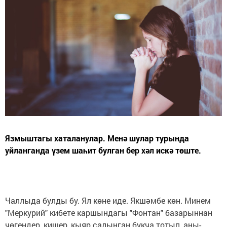
Язмыштагы хаталанулар. Менә шулар турында
уйланганда үзем шаһит булган бер хәл искә төште.
Чаллыда булды бу. Ял көне иде. Якшәмбе көн. Минем
"Меркурий" кибете каршындагы "Фонтан" базарыннан
чөгендер, кишер, кыяр салынган букча тотып, аны-