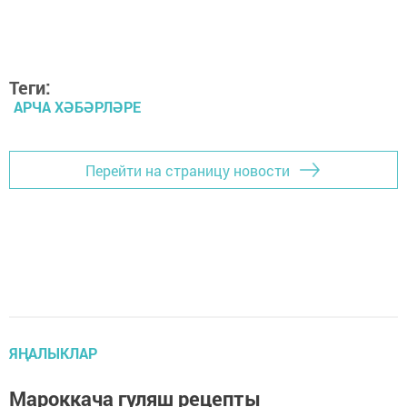
Теги:
АРЧА ХӘБӘРЛӘРЕ
Перейти на страницу новости
ЯҢАЛЫКЛАР
Мароккача гуляш рецепты