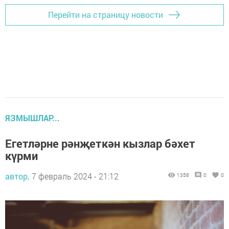
Перейти на страницу новости
ЯЗМЫШЛАР...
Егетләрне рәнҗеткән кызлар бәхет
күрми
автор,
7 февраль 2024 - 21:12
1358
0
0