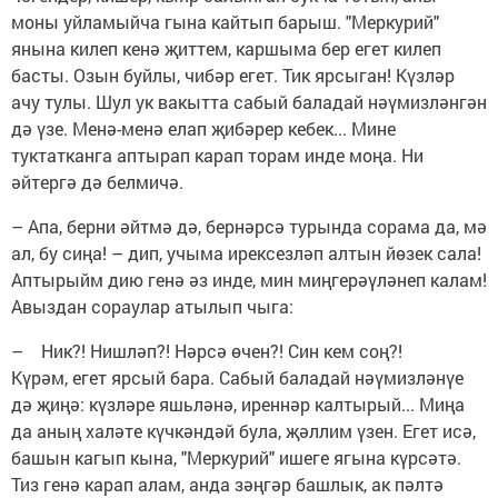
моны уйламыйча гына кайтып барыш. "Меркурий"
янына килеп кенә җиттем, каршыма бер егет килеп
басты. Озын буйлы, чибәр егет. Тик ярсыган! Күзләр
ачу тулы. Шул ук вакытта сабый баладай нәүмизләнгән
дә үзе. Менә-менә елап җибәрер кебек... Мине
туктатканга аптырап карап торам инде моңа. Ни
әйтергә дә белмичә.
– Апа, берни әйтмә дә, бернәрсә турында сорама да, мә
ал, бу сиңа! – дип, учыма ирексезләп алтын йөзек сала!
Аптырыйм дию генә әз инде, мин миңгерәүләнеп калам!
Авыздан сораулар атылып чыга:
– Ник?! Нишләп?! Нәрсә өчен?! Син кем соң?!
Күрәм, егет ярсый бара. Сабый баладай нәүмизләнүе
дә җиңә: күзләре яшьләнә, иреннәр калтырый... Миңа
да аның халәте күчкәндәй була, җәллим үзен. Егет исә,
башын кагып кына, "Меркурий" ишеге ягына күрсәтә.
Тиз генә карап алам, анда зәңгәр башлык, ак пәлтә