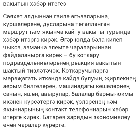
вакытын хәбәр итегез
Сәяхәт алдыннан гаилә әгъзаларына,
күршеләренә, дусларына төгәлләнгән
маршрут һәм якынча кайту вакыты турында
хәбәр итәргә кирәк. Әгәр юлда бәла килеп
чыкса, заманча элемтә чараларыннан
файдаланырга кирәк – бу коткару
подразделениеләренең реакция вакытын
шактый тизләтәчәк. Коткаручыларга
мөрәҗәгать иткәндә кайда булуын, җирлекнең
аерым билгеләрен, машинадагы кешеләрнең
санын, яшен, авырулар, балалар бармы-юкмы
икәнен күрсәтергә кирәк, үзләренең һәм
якыннарының контакт телефоннарын хәбәр
итәргә кирәк. Батарея зарядын экономияләү
өчен чаралар күрергә.