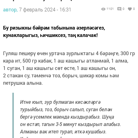
автор,
7 февраль 2024 - 16:31
1101
0
0
Бу ризыкны бәйрәм табынына әзерләсәгез,
кунакларыгыз, һичшиксез, таң калачак!
Гуляш пешерү өчен уртача зурлыктагы 4 бәрәңге, 300 гр
кара ит, 500 гр кабак, 1 аш кашыгы атланмай, 1 алма,
1 суган, 1 аш кашыгы сөт өсте, 1 аш кашыгы он,
2 стакан су, тәменчә тоз, борыч, шикәр комы һәм
петрушка алына.
Итне юып, зур булмаган кисәкләргә
турыйбыз, тоз, борыч салып, суган белән
бергә үсемлек маенда кыздырабыз. Шуңа
он өстәп, тагын 3-5 минут кыздырып алабыз.
Алманы вак итеп турап, иткә кушабыз.