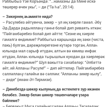
Раббыбыз Үзе Коръәндә: “...намазны да Мине искә
төшерер өчен укы”, – ди (“Та Һа”, 20:14).
– Зикернең әһәмияте нидә?
– Расүлебез әйтүенчә, зикер – ул иң хәерле гамәл. Әбү
Әд-Дардә радыяллаһу ганһе болай дип риваять иткән:
“Пәйгамбәребез болай дип әйтте: “Сезне иң хәерле
гамәлгә өндимме? Раббыгыз каршында иң зәки (чиста,
пакь) булган, дәрәҗәләрегезне күтәрә торган, Аллаһ
юлында мал сарыф итүдән, алтын вә көмеш инфак
итүдән, Аллаһ юлында тырышлык куюдан да хәерлерәк
гамәлгә өндимме?” Шул вакытта сәхабәләр: “Әлбәттә
әйт, ий Аллаһы Расүле!” – дип әйттеләр. Пәйгамбәребез
салләллаһу галәйһи вә сәлләм: “Аллаһны зикер кылу”,
– диде” (имам Әт-Тирмизи).
– Динебездә шөкер кылуның да өстенлеге зур икәнен
беләбез. Зикер белән шөкер төшенчәләре үзара
бәйлеме?
– Бервакыт Муса галәйһиссәлам Аллаһы Тәгаләдән: