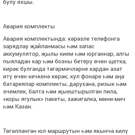
булу яхшы.
Авария комплекты
Авария комплектында: кәрәзле телефонга
зарядлау җайланмасы һәм запас
аккумулятор, җылы кием һәм юрганнар, алгы
пыяладан кар һәм бозны бетерү өчен щетка,
кирәк булганда тәгәрмәчләрне кардан азат
итү өчен кечкенә көрәк; кул фонаре һәм аңа
батареялар комплекты, даруханә, ризык һәм
эчемлек, балта һәм җыештырылган пила,
«коры ягулык» пакеты, зажигалка, мини-мич
һәм Казан.
Төгәлләнгән юл маршрутын һәм якынча килү