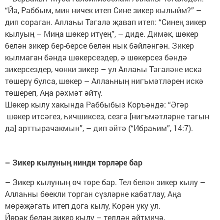
“Йә, Раббым, мин ничек итеп Сине зикер кылыйм?” –
дип сораган. Аллаһы Тәгалә җавап итеп: “Синең зикер
кылуың – Миңа шөкер итүең”, – диде. Димәк, шөкер
белән зикер бер-берсе белән нык бәйләнгән. Зикер
кылмаган бәндә шөкерсездер, ә шөкерсез бәндә
зикерсездер, чөнки зикер – ул Аллаһы Тәгаләне искә
төшерү булса, шөкер – Аллаһның нигъмәтләрен искә
төшереп, Аңа рәхмәт әйтү.
Шөкер кылу хакында Раббыбыз Коръәндә: “Әгәр
шөкер итсәгез, һичшиксез, сезгә [нигъмәтләрне тагын
да] арттырачакмын”, – дип әйтә (“Ибраһим”, 14:7).
– Зикер кылуның нинди төрләре бар
– Зикер кылуның өч төре бар. Тел белән зикер кылу –
Аллаһны бөекли торган сүзләрне кабатлау, Аңа
мөрәҗәгать итеп дога кылу, Корән уку ул.
Йөрәк белән зикер кылу – телдән әйтмичә,