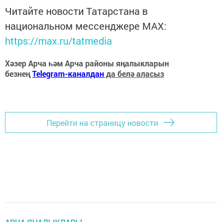
Читайте новости Татарстана в
национальном мессенджере MАХ:
https://max.ru/tatmedia
Хәзер Арча һәм Арча районы яңалыкларын
безнең
Telegram-каналдан
да белә аласыз
Перейти на страницу новости