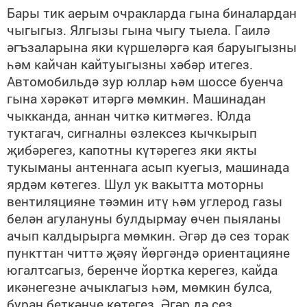
Бары тик аерым очракларда гына биналардан
чыгыгыз. Ялгызы гына чыгу тыела. Гаилә
әгъзаларына яки күршеләргә кая баруыгызны
һәм кайчан кайтуыгызны хәбәр итегез.
Автомобильдә зур юллар һәм шоссе буенча
гына хәрәкәт итәргә мөмкин. Машинадан
чыкканда, аннан читкә китмәгез. Юлда
туктагач, сигналны өзлексез кычкырып
җибәрегез, капотны күтәрегез яки якты
тукыманы антеннага асып куегыз, машинада
ярдәм көтегез. Шул ук вакытта моторны
вентиляцияне тәэмин итү һәм углерод газы
белән агулануны булдырмау өчен пыяланы
ачып калдырырга мөмкин. Әгәр дә сез торак
пункттан читтә җәяү йөргәндә ориентацияне
югалтсагыз, беренче йортка керегез, кайда
икәнегезне ачыклагыз һәм, мөмкин булса,
буран беткәнче көтегез. Әгәр дә сез