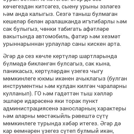
көчегездән китсәгез, сыену урыны эзләгез
һәм анда калыгыз. Сезгә таныш булмаган
кешеләр белән аралашканда игътибарлы һәм
сак булыгыз, чөнки табигать афәтләре
вакытында автомобиль, фатир һәм хезмәт
урыннарыннан урлаулар саны кискен арта.
Әгәр дә сез көчле кертүләр шартларында
бүлмәдә бикләнгән булсагыз, сак кына,
паникасыз, кертүләрдән үзегез чыгу
мөмкинлеге юкмы икәнен ачыклагыз (булган
инструментны һәм кулдан килгән чараларны
кулланып). ГО һәм гадәттән тыш хәлләр
эшләре идарәсенә яки торак пункт
администрациясенә заносларның характеры
һәм аларны мөстәкыйль рәвештә сүтү
мөмкинлеге турында хәбәр итегез. Әгәр дә
кар өемнәрен үзегез сүтеп булмый икән,