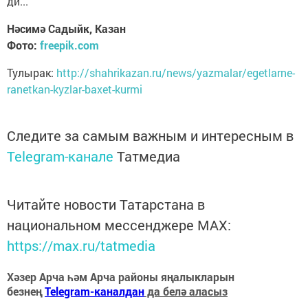
ди...
Нәсимә Садыйк, Казан
Фото:
freepik.com
Тулырак:
http://shahrikazan.ru/news/yazmalar/egetlarne-
ranetkan-kyzlar-baxet-kurmi
Следите за самым важным и интересным в
Telegram-канале
Татмедиа
Читайте новости Татарстана в
национальном мессенджере MАХ:
https://max.ru/tatmedia
Хәзер Арча һәм Арча районы яңалыкларын
безнең
Telegram-каналдан
да белә аласыз