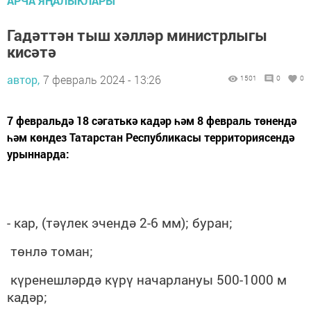
АРЧА ЯҢАЛЫКЛАРЫ
Гадәттән тыш хәлләр министрлыгы
кисәтә
автор,
7 февраль 2024 - 13:26
1501
0
0
7 февральдә 18 сәгатькә кадәр һәм 8 февраль төнендә
һәм көндез Татарстан Республикасы территориясендә
урыннарда:
- кар, (тәүлек эчендә 2-6 мм);
буран;
төнлә томан;
күренешләрдә күрү начарлануы 500-1000 м
кадәр;