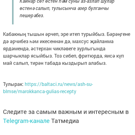
Кайнар сөт өстен һәм суны аз-азлап шулар
өстенә салып, тулысынча әзер булганчы
пешерәбез.
Кабакның тышын әрчеп, эре итеп турыйбыз. Бәрәңгене
дә әрчибез һәм икесеннән дә, махсус җайланма
ярдәмендә, әстерхан чикләвеге зурлыгында
шарчыклар ясыйбыз. Тоз сибеп, фритюрда, яисә күп
май салып, тирән табада кыздырып алабыз.
Тулырак:
https://baltaci.ru/news/ash-su-
blmse/marokkanca-gulias-recepty
Следите за самым важным и интересным в
Telegram-канале
Татмедиа