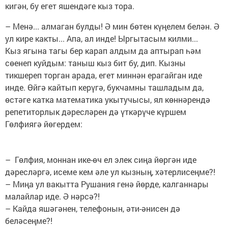
кигән, бу егет яшендәге кыз тора.
– Менә... алмаган булды! Ә мин бөтен күңелем белән. Ә
ул кире какты... Апа, ал инде! Ыргытасым килми...
Кыз ягына тагы бер карап алдым да аптырап һәм
сөенеп куйдым: таныш кыз бит бу, дип. Кызны
тикшереп торган арада, егет миннән ерагайган иде
инде. Өйгә кайтып керүгә, букчамны ташладым да,
өстәге катка математика укытучысы, ял көннәрендә
репетиторлык дәресләрен дә үткәрүче күршем
Гөлфиягә йөгердем:
– Гөлфия, моннан ике-өч ел элек сиңа йөргән иде
дәресләргә, исеме кем әле ул кызның, хәтерлисеңме?!
– Миңа ул вакытта Рушания генә йөрде, калганнары
малайлар иде. Ә нәрсә?!
– Кайда яшәгәнен, телефонын, әти-әнисен дә
беләсеңме?!