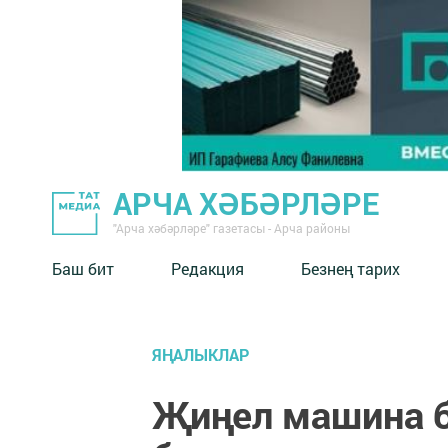
АРЧА ХӘБӘРЛӘРЕ
"Арча хәбәрләре" газетасы - Арча районы
Баш бит
Редакция
Безнең тарих
ЯҢАЛЫКЛАР
Җиңел машина б