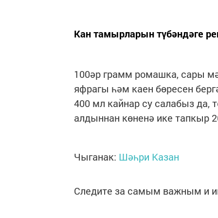
Кан тамырларын түбәндәге рец
100әр грамм ромашка, сары мә
яфрагы һәм каен бөресен бер
400 мл кайнар су салабыз да,
алдыннан көненә ике тапкыр 20
Чыганак:
Шәһри Казан
Следите за самым важным и 