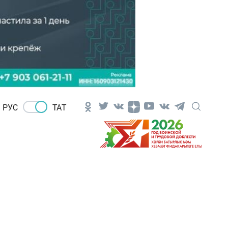
РУС
ТАТ