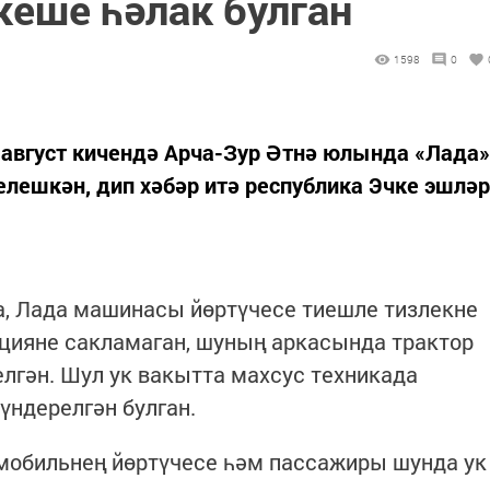
кеше һәлак булган
1598
0
 август кичендә Арча-Зур Әтнә юлында «Лада»
елешкән, дип хәбәр итә республика Эчке эшләр
а, Лада машинасы йөртүчесе тиешле тизлекне
цияне сакламаган, шуның аркасында трактор
лгән. Шул ук вакытта махсус техникада
ндерелгән булган.
мобильнең йөртүчесе һәм пассажиры шунда ук