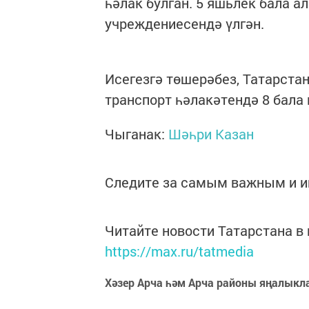
һәлак булган. 5 яшьлек бала 
учреждениесендә үлгән.
Исегезгә төшерәбез, Татарста
транспорт һәлакәтендә 8 бала 
Чыганак:
Шәһри Казан
Следите за самым важным и 
Читайте новости Татарстана 
https://max.ru/tatmedia
Хәзер Арча һәм Арча районы яңалыкл