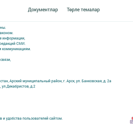
Документлар
Төрле темалар
ены.
аконом.
ме информации,
 редакций СМИ.
ым коммуникациям.
связи,
тан, Арский муниципальный район, г. Арск, ул. Банковская, д. 2а
, ул.Декабристов, д.2
в и удобства пользователей сайтом.