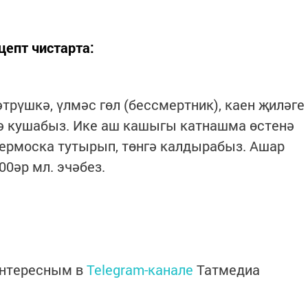
епт чистарта:
трүшкә, үлмәс гөл (бессмертник), каен җиләге
гә кушабыз. Ике аш кашыгы катнашма өстенә
 термоска тутырып, төнгә калдырабыз. Ашар
0әр мл. эчәбез.
интересным в
Telegram-канале
Татмедиа