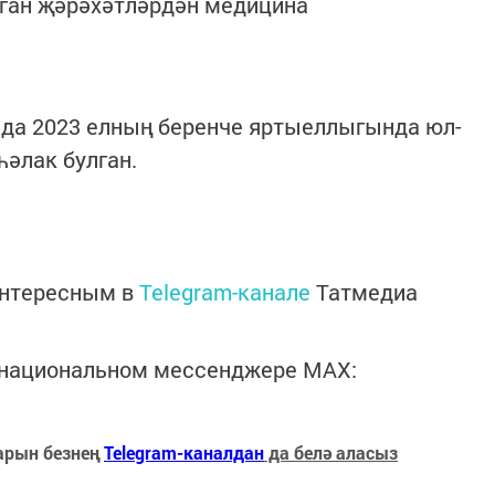
алган җәрәхәтләрдән медицина
нда 2023 елның беренче яртыеллыгында юл-
һәлак булган.
интересным в
Telegram-канале
Татмедиа
в национальном мессенджере MАХ:
арын безнең
Telegram-каналдан
да белә аласыз