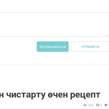
Отправить
Авторизоваться
 чистарту өчен рецепт
1210
0