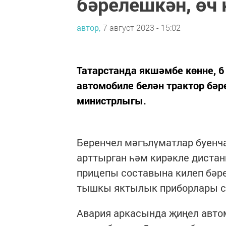
бәрелешкән, өч 
автор,
7 август 2023 - 15:02
Татарстанда якшәмбе көнне, 6
автомобиле белән трактор бәр
министрлыгы.
Беренчел мәгълүматлар буенч
арттырган һәм кирәкле дистан
прицепы составына килеп бәре
тышкы яктылык приборлары сү
Авария аркасында җиңел авто