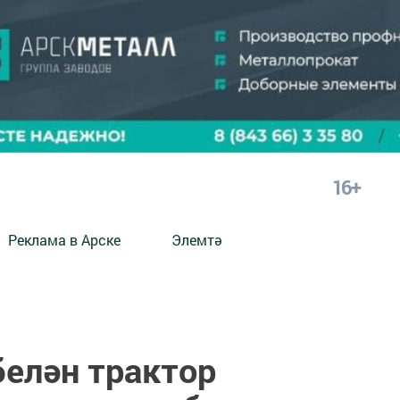
16+
Реклама в Арске
Элемтә
елән трактор