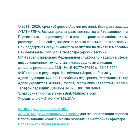
© 2011 - 2026. Арча хәбәрләре (Арский вестник). Все права защищ
© ТАТМЕДИА. Все материалы, размещенные на сайте, защищены з
Перепечатка, воспроизведение и распространение в любом объе
размещенной на сайте, возможна только с письменного согласия
При поддержке Республиканского агентства по печати и массов
Наименование СМИ: Арча хәбәрләре (Арский вестник)
СМИ зарегистрировано Федеральной службой по надзору в сфере 
информационных технологий и массовых коммуникаций
запись о регистрации СМИ Эл № ФС77–87940 от 16.08.2024
ФИО главного редактора: Насибуллин Исрафил Рахматуллович
Адрес редакции: 422000, Российская Федерация, Республика Татарс
Адрес учредителя: 420066, Россия, Республика Татарстан, Г.Казань
Телефон редакции: 8(84366) 3-10-58, 89179076963.
Электронная почта: arskij-vestnik@tatmedia.com
Учредитель СМИ: АО «ТАТМЕДИА»
Антикоррупционная политика
АО «ТАТМЕДИА» использует «cookie»
для персонализации сервисо
Использование «cookie» можно отменить в настройках браузера.
Политика конфиденциальности