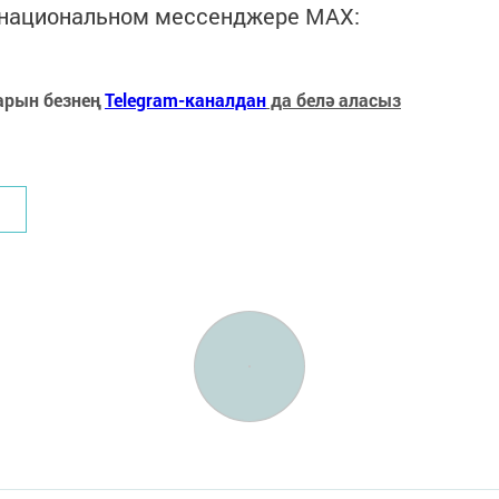
в национальном мессенджере MАХ:
арын безнең
Telegram-каналдан
да белә аласыз