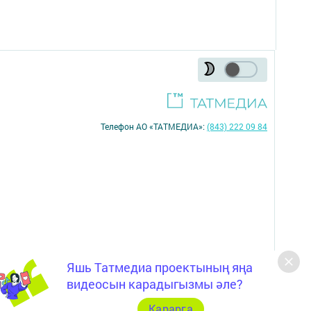
Телефон АО «ТАТМЕДИА»:
(843) 222 09 84
Яшь Татмедиа проектының яңа
16+
видеосын карадыгызмы әле?
Карарга