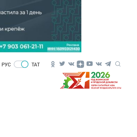
РУС
ТАТ