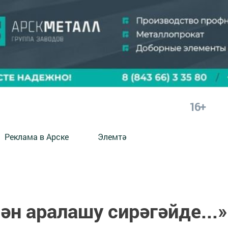
16+
Реклама в Арске
Элемтә
ән аралашу сирәгәйде...»