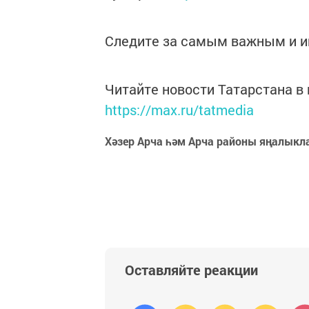
Следите за самым важным и 
Читайте новости Татарстана 
https://max.ru/tatmedia
Хәзер Арча һәм Арча районы яңалыкл
Оставляйте реакции