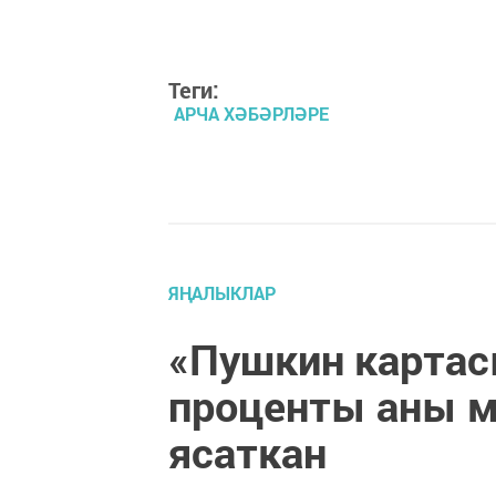
Теги:
АРЧА ХӘБӘРЛӘРЕ
ЯҢАЛЫКЛАР
«Пушкин картас
проценты аны 
ясаткан