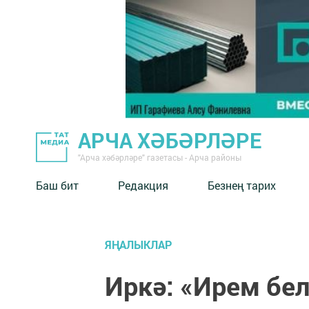
АРЧА ХӘБӘРЛӘРЕ
"Арча хәбәрләре" газетасы - Арча районы
Баш бит
Редакция
Безнең тарих
ЯҢАЛЫКЛАР
Иркә: «Ирем бел