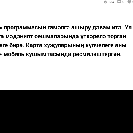
834
0
» программасын гамәлгә ашыру дәвам итә. Ул
га мәдәният оешмаларында үткәрелә торган
еге бирә. Карта хуҗуларының күпчелеге аны
т» мобиль кушымтасында рәсмиләштергән.