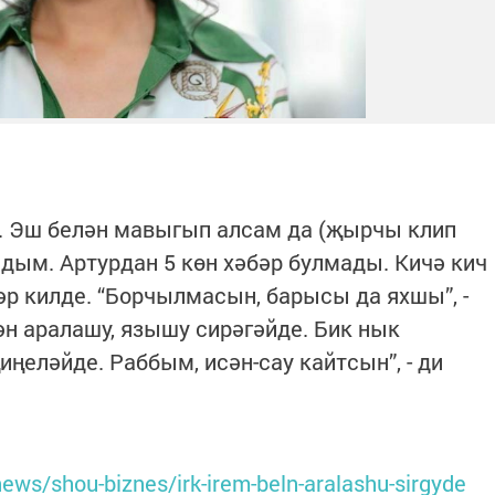
. Эш белән мавыгып алсам да (җырчы клип
лдым. Артурдан 5 көн хәбәр булмады. Кичә кич
әр килде. “Борчылмасын, барысы да яхшы”, -
ән аралашу, язышу сирәгәйде. Бик нык
иңеләйде. Раббым, исән-сау кайтсын”, - ди
news/shou-biznes/irk-irem-beln-aralashu-sirgyde