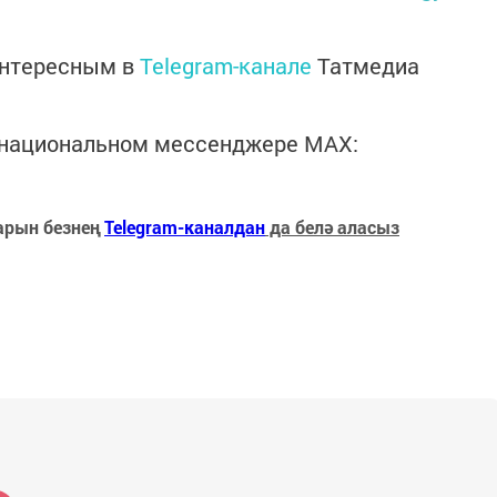
интересным в
Telegram-канале
Татмедиа
в национальном мессенджере MАХ:
арын безнең
Telegram-каналдан
да белә аласыз