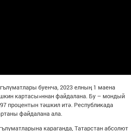
ълүматлары буенча, 2023 елның 1 маена
ушкин картасы»ннан файдалана. Бу – мондый
97 процентын тәшкил итә. Республикада
артаны файдалана ала.
ълүматларына караганда, Татарстан абсолют