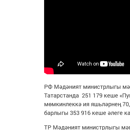
РФ Мәдәният министрлыгы мәг
Татарстанда 251 179 кеше «П
мөмкинлеккә ия яшьләрнең 70,
барлыгы 353 916 кеше әлеге к
ТР Мәдәният министрлыгы мәг