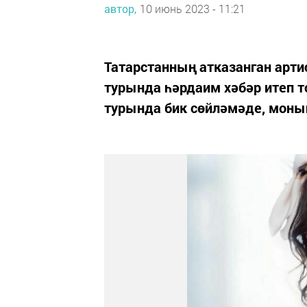
автор,
10 июнь 2023 - 11:21
Татарстанның атказанган арти
турында һәрдаим хәбәр итеп 
турында бик сөйләмәде, моның