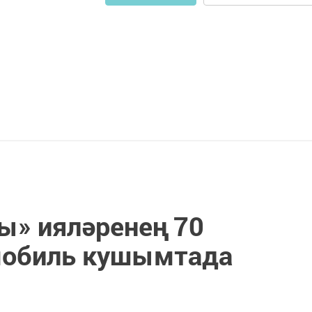
ы» ияләренең 70
мобиль кушымтада