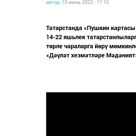
автор,
10 июнь 2023 - 11:10
Татарстанда «Пушкин картасы
14-22 яшьлек татарстанлылар
төрле чараларга йөрү мөмкинл
«Дәүләт хезмәтләре Мәдәния