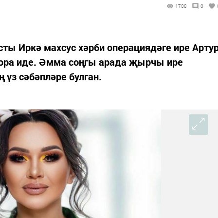
1708
0
сты Иркә махсус хәрби операциядәге ире Арту
тора иде. Әмма соңгы арада җырчы ире
 үз сәбәпләре булган.