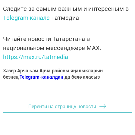
Следите за самым важным и интересным в
Telegram-канале
Татмедиа
Читайте новости Татарстана в
национальном мессенджере MАХ:
https://max.ru/tatmedia
Хәзер Арча һәм Арча районы яңалыкларын
безнең
Telegram-каналдан
да белә аласыз
Перейти на страницу новости