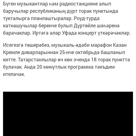
Бүген музыкантлар һәм радиостанцияне алып
баручылар республиканың дүрт торак пунктында
тукталырга планлаштыралар. Роуд-турда
катнашучылар беренче булып Дүртөйле шәһәренә
барачаклар. Иртәгә алар Уфада концерт үткәрәчәкләр.
Исегезгә төшерәбез, музыкаль-әдәби марафон Казан
Кремле диварларыннан 25-нче октябрьдә башланып
китте. Татарстанлылар өч көн эчендә 18 торак пунктта
булачак. Анда 20 минутлык программа тәкъдим
ителәчәк.