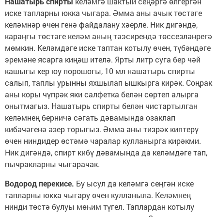
Нашатырь спирты
келәмгә шактый сеңәргә өлгергән
иске тапларны юкка чыгара. Әмма аны ачык төстәге
келәмнәр өчен генә файдалану хәерле. Ник дигәндә,
караңгы төстәге келәм аның тәэсирендә төссезләнрегә
мөмкин. Келәмдәге иске таптан котылу өчен, түбәндәге
эремәне ясарга киңәш ителә. Ярты литр суга бер чәй
кашыгы кер юу порошогы, 10 мл нашатырь спирты
салып, таплы урынны яхшылап ышкырга кирәк. Соңрак
аны коры чүпрәк яки салфетка белән сөртеп алырга
онытмагыз. Нашатырь спирты белән чистартылган
келәмнең берничә сәгать дәвамында озаклап
кибәчәгенә әзер торыгыз. Әмма аны тизрәк киптерү
өчен ниндидер өстәмә чаралар кулланырга кирәкми.
Ник дигәндә, спирт кибү дәвамында да келәмдәге тап,
пычракларны чыгарачак.
Водород перекисе.
Бу ысул да келәмгә сеңгән иске
тапларны юкка чыгару өчен кулланыла. Келәмнең
нинди төстә булуы мөһим түгел. Таплардан котылу