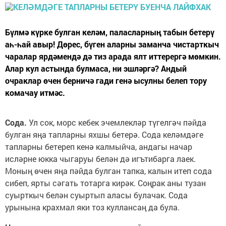
Бүлмә күрке булган келәм, паласларның табын бетерү
аһ-һай авыр! Дөрес, бүген аларны заманча чистарткыч
чаралар ярдәмендә дә тиз арада ялт иттерергә мөмкин.
Алар кул астында булмаса, ни эшләргә? Андый
очраклар өчен берничә гади генә ысулны белеп тору
комачау итмәс.
Сода.
Ул сок, морс кебек эчемлекләр түгелгәч пәйда
булган яңа тапларны яхшы бетерә. Сода келәмдәге
тапларны бетереп кенә калмыйча, андагы начар
исләрне юкка чыгаруы белән дә игътибарга лаек.
Моның өчен яңа пәйда булган тапка, калын итеп сода
сибеп, ярты сәгать тотарга кирәк. Соңрак аны тузан
суырткыч белән суыртып аласы булачак. Сода
урынына крахмал яки тоз куллансаң да була.