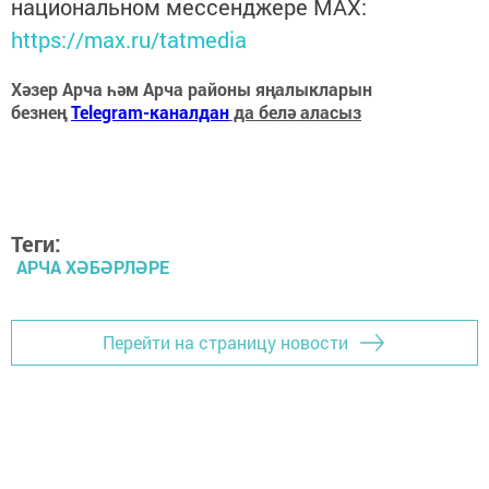
национальном мессенджере MАХ:
https://max.ru/tatmedia
Хәзер Арча һәм Арча районы яңалыкларын
безнең
Telegram-каналдан
да белә аласыз
Теги:
АРЧА ХӘБӘРЛӘРЕ
Перейти на страницу новости