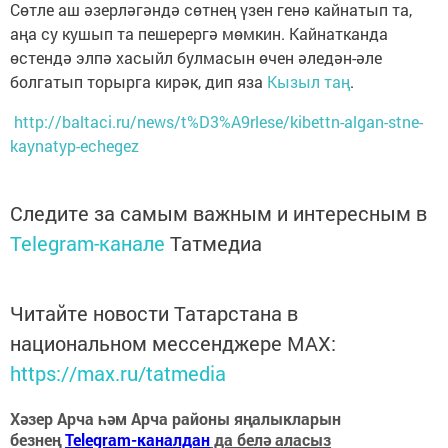
Сөтле аш әзерләгәндә сөтнең үзен генә кайнатып та,
аңа су кушып та пешерергә мөмкин. Кайнатканда
өстендә элпә хасыйл булмасын өчен әледән-әле
болгатып торырга кирәк, дип яза
Кызыл таң
.
http://baltaci.ru/news/t%D3%A9rlese/kibettn-algan-stne-
kaynatyp-echegez
Следите за самым важным и интересным в
Telegram-канале
Татмедиа
Читайте новости Татарстана в
национальном мессенджере MАХ:
https://max.ru/tatmedia
Хәзер Арча һәм Арча районы яңалыкларын
безнең
Telegram-каналдан
да белә аласыз