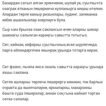
Базардан сатып алган эремчекне, шулай ук, суыткычта
озаграк ятканын пешермичә кулланырга киңәш ителми.
Алардан төрле камыр ризыклары, пудинг, запеканка
кебек ашамлыклар әзерләргә була.
Сыр һәм брынза озак саклансын өчен аларны шикәр
шакмагы салынган караңгы савытта тотыгыз.
Сөт, каймак, кефирны суыткычның өске шүрлегендә,
парга әйләндергечкә якынрак урында тотарга кирәк.
Сөт фаянс, пыяла яисә эмаль савытта караңгы урында
яхшы саклана.
Сөтле ашларны төрлечә пешерергә мөмкин, тик барлык
очракта да яшелчәләрне, ярмаларны, макаронны
башта суда пешерәләр, аннан соң гына кайнап торган
сөткә салалар.