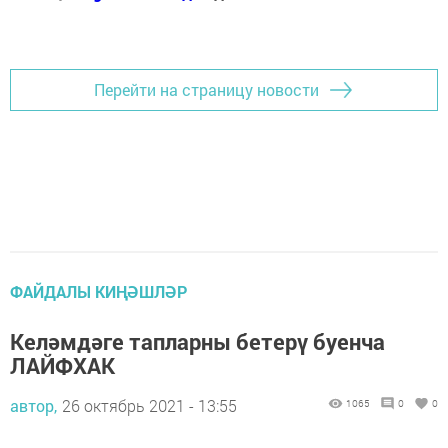
Перейти на страницу новости
ФАЙДАЛЫ КИҢӘШЛӘР
Келәмдәге тапларны бетерү буенча
ЛАЙФХАК
автор,
26 октябрь 2021 - 13:55
1065
0
0