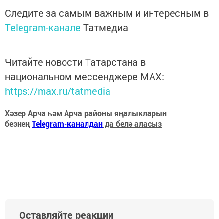
Следите за самым важным и интересным в
Telegram-канале
Татмедиа
Читайте новости Татарстана в
национальном мессенджере MАХ:
https://max.ru/tatmedia
Хәзер Арча һәм Арча районы яңалыкларын
безнең
Telegram-каналдан
да белә аласыз
Оставляйте реакции