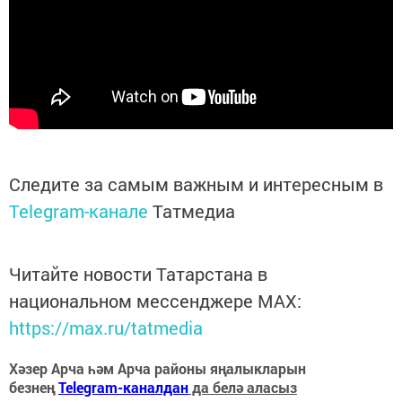
Следите за самым важным и интересным в
Telegram-канале
Татмедиа
Читайте новости Татарстана в
национальном мессенджере MАХ:
https://max.ru/tatmedia
Хәзер Арча һәм Арча районы яңалыкларын
безнең
Telegram-каналдан
да белә аласыз