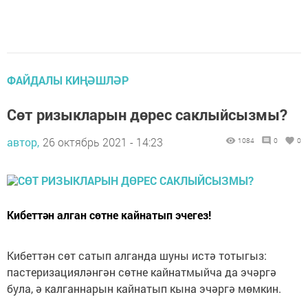
ФАЙДАЛЫ КИҢӘШЛӘР
Сөт ризыкларын дөрес саклыйсызмы?
автор,
26 октябрь 2021 - 14:23
1084
0
0
Кибеттән алган сөтне кайнатып эчегез!
Кибеттән сөт сатып алганда шуны истә тотыгыз:
пастеризацияләнгән сөтне кайнатмыйча да эчәргә
була, ә калганнарын кайнатып кына эчәргә мөмкин.