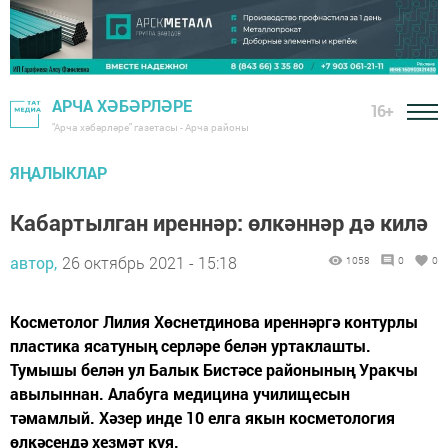
АРЧА ХӘБӘРЛӘРЕ
16+
"Арча хәбәрләре" газетасы - Арча районы
ЯҢАЛЫКЛАР
Кабартылган иреннәр: өлкәннәр дә килә
автор,
26 октябрь 2021 - 15:18
1058
0
0
Косметолог Лилия Хөснетдинова иреннәргә контурлы
пластика ясатуның серләре белән уртаклашты.
Тумышы белән ул Балык Бистәсе районының Уракчы
авылыннан. Алабуга медицина училищесын
тәмамлый. Хәзер инде 10 елга якын косметология
өлкәсендә хезмәт куя.