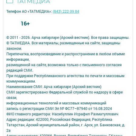
Телефон АО «ТАТМЕДИА»:
(843) 222 09 84
16+
© 2011 - 2026. Арча хәбәрләре (Арский вестник). Все права защищены.
© ТАТМЕДИА. Все материалы, размещенные на сайте, защищены
законом.
Перепечатка, воспроизведение и распространение в любом объеме
информации,
размещенной на сайте, возможна только с письменного согласия
редакций СМИ.
При поддержке Республиканского агентства по печати и массовым
коммуникациям.
Наименование СМИ: Арча хәбәрләре (Арский вестник)
СМИ зарегистрировано Федеральной службой по надзору в сфере
связи,
информационных технологий и массовых коммуникаций
запись о регистрации СМИ Эл № ФС77–87940 от 16.08.2024
ФИО главного редактора: Насибуллин Исрафил Рахматуллович
Адрес редакции: 422000, Российская Федерация, Республика
Татарстан, Арский муниципальный район, г. Арск, ул. Банковская, д.
2а
Адрес учредителя: 420066, Россия, Республика Татарстан, Г.Казань,