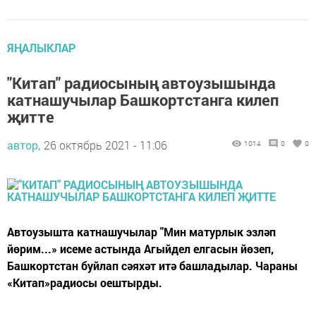
ЯҢАЛЫКЛАР
"Китап" радиосының автоузышында
катнашучылар Башкортстанга килеп
җитте
автор,
26 октябрь 2021 - 11:06
1014
0
0
Автоузышта катнашучылар "Мин матурлык эзләп
йөрим...» исеме астында Агыйдел елгасын йөзеп,
Башкортстан буйлап сәяхәт итә башладылар. Чараны
«Китап»радиосы оештырды.