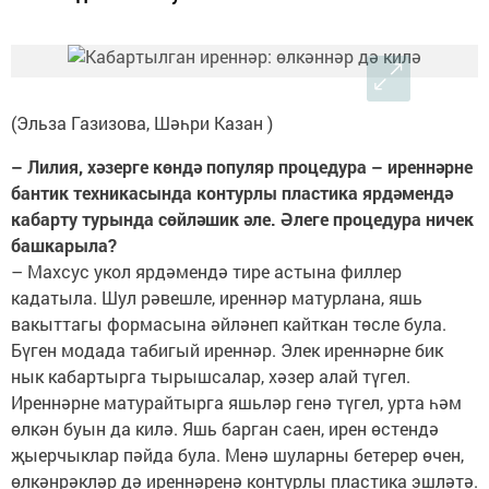
(Эльза Газизова, Шәһри Казан )
– Лилия, хәзерге көндә популяр процедура – иреннәрне
бантик техникасында контурлы пластика ярдәмендә
кабарту турында сөйләшик әле. Әлеге процедура ничек
башкарыла?
– Махсус укол ярдәмендә тире астына филлер
кадатыла. Шул рәвешле, иреннәр матурлана, яшь
вакыттагы формасына әйләнеп кайткан төсле була.
Бүген модада табигый иреннәр. Элек иреннәрне бик
нык кабартырга тырышсалар, хәзер алай түгел.
Иреннәрне матурайтырга яшьләр генә түгел, урта һәм
өлкән буын да килә. Яшь барган саен, ирен өстендә
җыерчыклар пәйда була. Менә шуларны бетерер өчен,
өлкәнрәкләр дә иреннәренә контурлы пластика эшләтә.