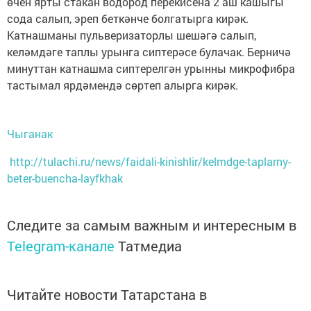
өчен ярты стакан водород перекисена 2 аш кашыгы
сода салып, эреп беткәнче болгатырга кирәк.
Катнашманы пульверизаторлы шешәгә салып,
келәмдәге таплы урынга сиптерәсе булачак. Берничә
минуттан катнашма сиптерелгән урынны микрофибра
тастымал ярдәмендә сөртеп алырга кирәк.
Чыганак
http://tulachi.ru/news/faidali-kinishlir/kelmdge-taplarny-
beter-buencha-layfkhak
Следите за самым важным и интересным в
Telegram-канале
Татмедиа
Читайте новости Татарстана в