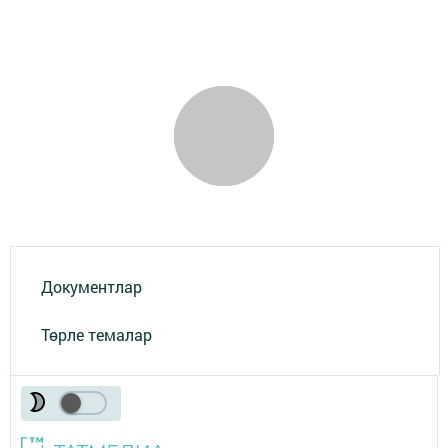
Документлар
Төрле темалар