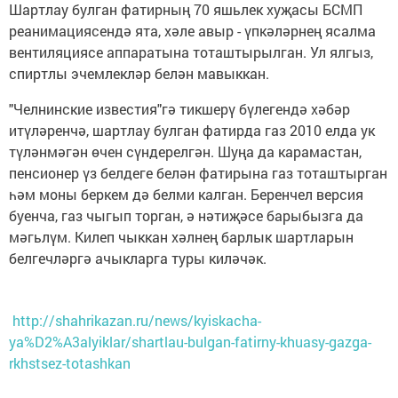
Шартлау булган фатирның 70 яшьлек хуҗасы БСМП
реанимациясендә ята, хәле авыр - үпкәләрнең ясалма
вентиляциясе аппаратына тоташтырылган. Ул ялгыз,
спиртлы эчемлекләр белән мавыккан.
"Челнинские известия"гә тикшерү бүлегендә хәбәр
итүләренчә, шартлау булган фатирда газ 2010 елда ук
түләнмәгән өчен сүндерелгән. Шуңа да карамастан,
пенсионер үз белдеге белән фатирына газ тоташтырган
һәм моны беркем дә белми калган. Беренчел версия
буенча, газ чыгып торган, ә нәтиҗәсе барыбызга да
мәгьлүм. Килеп чыккан хәлнең барлык шартларын
белгечләргә ачыкларга туры киләчәк.
http://shahrikazan.ru/news/kyiskacha-
ya%D2%A3alyiklar/shartlau-bulgan-fatirny-khuasy-gazga-
rkhstsez-totashkan