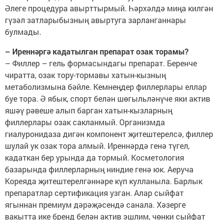
Әлеге процедура авырттырмый. Һәрхәлдә миңа килгән
гүзәл затларыбызның авыртуга зарланганнары
булмады.
– Иреннәргә кадатылган препарат озак торамы?
– Филлер – гель формасындагы препарат. Беренче
чиратта, озак тору-тормавы хатын-кызның
метаболизмына бәйле. Кемнеңдер филлерлары еллар
буе тора. Ә ябык, спорт белән шөгыльләнүче яки актив
яшәү рәвеше алып барган хатын-кызларның
филлерлары озак сакланмый. Организмда
гиалуронидаза дигән компонент җитештерелсә, филлер
шулай ук озак тора алмый. Иреннәрдә генә түгел,
кадаткан бер урында да тормый. Косметология
базарында филлерларның ниндие генә юк. Аеруча
Кореяда җитештерелгәннәре күп кулланыла. Барлык
препаратлар сертификация узган. Алар сыйфат
ягыннан премиум дәрәҗәсендә санала. Хәзерге
вакытта ике бренд белән актив эшлим, чөнки сыйфат