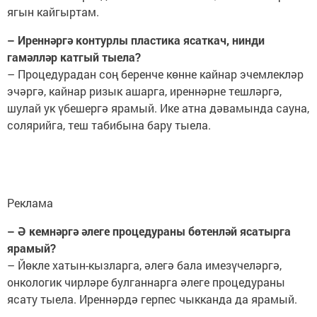
ягын кайгыртам.
– Иреннәргә контурлы пластика ясаткач, нинди
гамәлләр катгый тыела?
– Процедурадан соң беренче көнне кайнар эчемлекләр
эчәргә, кайнар ризык ашарга, иреннәрне тешләргә,
шулай ук үбешергә ярамый. Ике атна дәвамында сауна,
солярийга, теш табибына бару тыела.
Реклама
– Ә кемнәргә әлеге процедураны бөтенләй ясатырга
ярамый?
– Йөкле хатын-кызларга, әлегә бала имезүчеләргә,
онкологик чирләре булганнарга әлеге процедураны
ясату тыела. Иреннәрдә герпес чыкканда да ярамый.