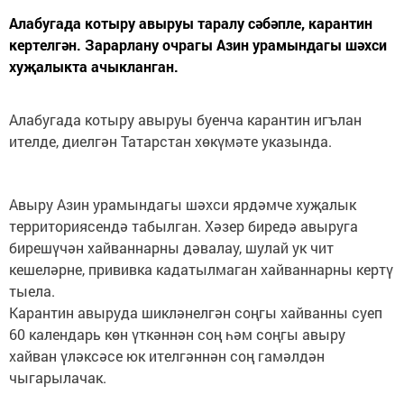
Алабугада котыру авыруы таралу сәбәпле, карантин
кертелгән. Зарарлану очрагы Азин урамындагы шәхси
хуҗалыкта ачыкланган.
Алабугада котыру авыруы буенча карантин игълан
ителде, диелгән Татарстан хөкүмәте указында.
Авыру Азин урамындагы шәхси ярдәмче хуҗалык
территориясендә табылган. Хәзер биредә авыруга
бирешүчән хайваннарны дәвалау, шулай ук чит
кешеләрне, прививка кадатылмаган хайваннарны кертү
тыела.
Карантин авыруда шикләнелгән соңгы хайванны суеп
60 календарь көн үткәннән соң һәм соңгы авыру
хайван үләксәсе юк ителгәннән соң гамәлдән
чыгарылачак.