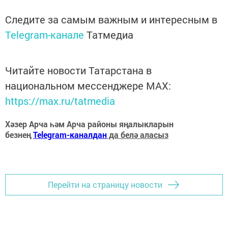
Следите за самым важным и интересным в
Telegram-канале
Татмедиа
Читайте новости Татарстана в
национальном мессенджере MАХ:
https://max.ru/tatmedia
Хәзер Арча һәм Арча районы яңалыкларын
безнең
Telegram-каналдан
да белә аласыз
Перейти на страницу новости