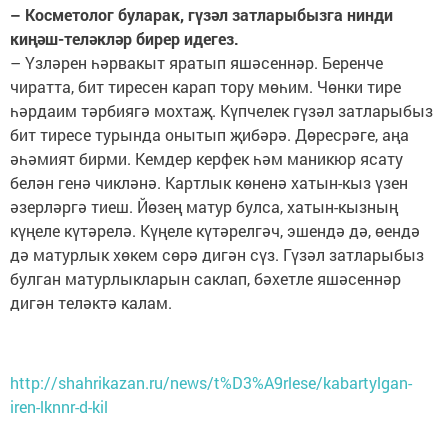
– Косметолог буларак, гүзәл затларыбызга нинди
киңәш-теләкләр бирер идегез.
– Үзләрен һәрвакыт яратып яшәсеннәр. Беренче
чиратта, бит тиресен карап тору мөһим. Чөнки тире
һәрдаим тәрбиягә мохтаҗ. Күпчелек гүзәл затларыбыз
бит тиресе турында онытып җибәрә. Дөресрәге, аңа
әһәмият бирми. Кемдер керфек һәм маникюр ясату
белән генә чикләнә. Картлык көненә хатын-кыз үзен
әзерләргә тиеш. Йөзең матур булса, хатын-кызның
күңеле күтәрелә. Күңеле күтәрелгәч, эшендә дә, өендә
дә матурлык хөкем сөрә дигән сүз. Гүзәл затларыбыз
булган матурлыкларын саклап, бәхетле яшәсеннәр
дигән теләктә калам.
http://shahrikazan.ru/news/t%D3%A9rlese/kabartylgan-
iren-lknnr-d-kil