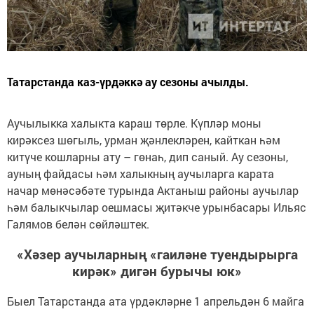
Татарстанда каз-үрдәккә ау сезоны ачылды.
Аучылыкка халыкта караш төрле. Күпләр моны
кирәксез шөгыль, урман җәнлекләрен, кайткан һәм
китүче кошларны ату – гөнаһ, дип саный. Ау сезоны,
ауның файдасы һәм халыкның аучыларга карата
начар мөнәсәбәте турында Актаныш районы аучылар
һәм балыкчылар оешмасы җитәкче урынбасары Ильяс
Галямов белән сөйләштек.
«Хәзер аучыларның «гаиләне туендырырга
кирәк» дигән бурычы юк»
Быел Татарстанда ата үрдәкләрне 1 апрельдән 6 майга