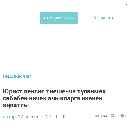
Отправить
Авторизоваться
ЯҢАЛЫКЛАР
Юрист пенсия тиешенчә түләнмәү
сәбәбен ничек ачыкларга икәнен
аңлатты
автор,
27 апрель 2023 - 11:00
1244
0
0