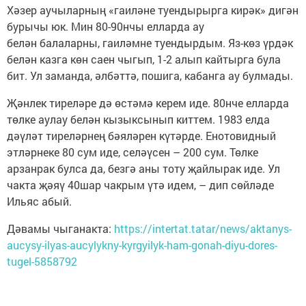
Хәзер аучыларның «гаиләне туендырырга кирәк» дигән
бурычы юк. Мин 80-90нчы елларда ау
белән балаларны, гаиләмне туендырдым. Яз-көз үрдәк
белән казга көн саен чыгып, 1-2 алып кайтырга була
бит. Ул заманда, әлбәттә, пошига, кабанга ау булмады.
Җәнлек тиреләре дә өстәмә керем иде. 80нче елларда
төлке аулау белән кызыксынып киттем. 1983 елда
дәүләт тиреләрнең бәяләрен күтәрде. Енотовидный
этләрнеке 80 сум иде, селәүсен – 200 сум. Төлке
арзанрак булса да, безгә аны тоту җайлырак иде. Ул
чакта җәяү 40шар чакрым үтә идем, – дип сөйләде
Ильяс абый.
Дәвамы чыганакта:
https://intertat.tatar/news/aktanys-
aucysy-ilyas-aucylykny-kyrgyilyk-ham-gonah-diyu-dores-
tugel-5858792