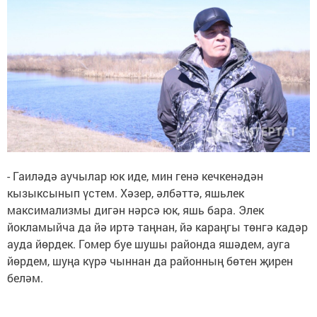
- Гаиләдә аучылар юк иде, мин генә кечкенәдән
кызыксынып үстем. Хәзер, әлбәттә, яшьлек
максимализмы дигән нәрсә юк, яшь бара. Элек
йокламыйча да йә иртә таңнан, йә караңгы төнгә кадәр
ауда йөрдек. Гомер буе шушы районда яшәдем, ауга
йөрдем, шуңа күрә чыннан да районның бөтен җирен
беләм.