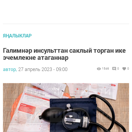
ЯҢАЛЫКЛАР
Галимнәр инсульттан саклый торган ике
эчемлекне атаганнар
автор,
27 апрель 2023 - 09:00
1546
0
0