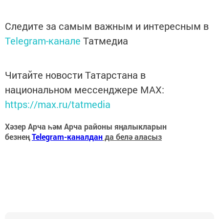
Следите за самым важным и интересным в
Telegram-канале
Татмедиа
Читайте новости Татарстана в
национальном мессенджере MАХ:
https://max.ru/tatmedia
Хәзер Арча һәм Арча районы яңалыкларын
безнең
Telegram-каналдан
да белә аласыз