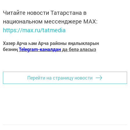
Читайте новости Татарстана в
национальном мессенджере MАХ:
https://max.ru/tatmedia
Хәзер Арча һәм Арча районы яңалыкларын
безнең
Telegram-каналдан
да белә аласыз
Перейти на страницу новости