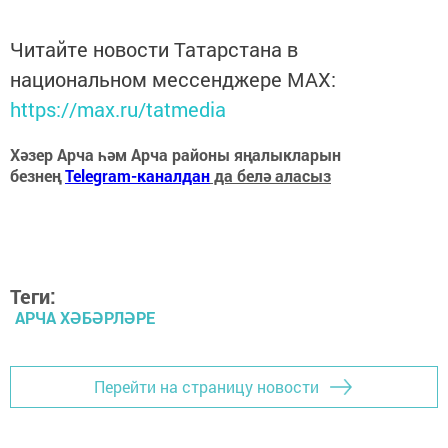
Читайте новости Татарстана в
национальном мессенджере MАХ:
https://max.ru/tatmedia
Хәзер Арча һәм Арча районы яңалыкларын
безнең
Telegram-каналдан
да белә аласыз
Теги:
АРЧА ХӘБӘРЛӘРЕ
Перейти на страницу новости