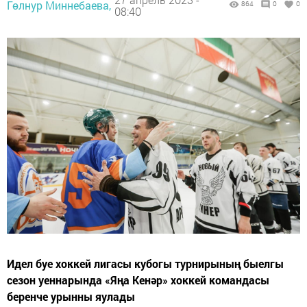
Гөлнур Миннебаева,
864
0
0
08:40
Идел буе хоккей лигасы кубогы турнирының быелгы
сезон уеннарында «Яңа Кенәр» хоккей командасы
беренче урынны яулады