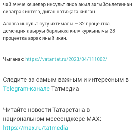
чәй эчүче кешеләр инсульт яисә акыл зәгыйфьлегеннән
сирәгрәк интегә, дигән нәтиҗәгә килгән.
Аларга инсульт сугу ихтималы – 32 процентка,
деменция авыруы барлыкка килү куркынычы 28
процентка азрак яный икән.
Чыганак:
https://vatantat.ru/2023/04/111002/
Следите за самым важным и интересным в
Telegram-канале
Татмедиа
Читайте новости Татарстана в
национальном мессенджере MАХ:
https://max.ru/tatmedia