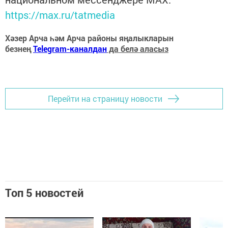
https://max.ru/tatmedia
Хәзер Арча һәм Арча районы яңалыкларын
безнең
Telegram-каналдан
да белә аласыз
Перейти на страницу новости
Топ 5 новостей