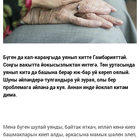
Бүген дә кап-караңгыда уянып китте Гамбәрияттәй.
Соңгы вакытта йокысызлыктан интегә. Төн уртасында
уянып китә дә башына берәр юк-бар уй кереп оялый.
Шуны әйләндерә-тулгандыра уй зурая, олы бер
проблемага әйләнә дә куя. Аннан инде йоклап китәм
димә.
Менә бүген шулай уянды, байтак яткач, ипләп кенә киез
башмакларын киеп алды, аркасына мамык шәлен элеп,