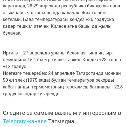
караганда, 28-29 апрельдә республика бик җылы һава
агымнары чолганышында калачак. Явы-төшем
көтелми. Һава температурасы көндез +26 градуска
кадәр тәшкил итәчәк. Киләсе атна башы да җылы
булачак.
Иртәгә – 27 апрельдә урыны белән аз гына яңгыр,
секундына 15-17 метр тизлектә җил. Көндез +23, төнлә
+12 градус.
Исегезгә төшерәбез: 24 апрельдә Татарстанда моннан
50 ел элек (1975 елда) булган температура рекорды
кабатланды: термометрның терекөмеш баганасы +22,8
градуска кадәр күтәрелде.
Следите за самым важным и интересным в
Telegram-канале
Татмедиа