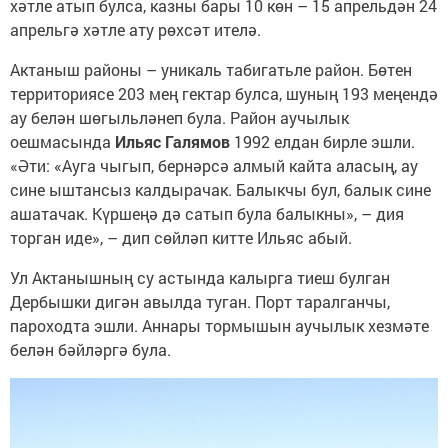
хәтле атып булса, казны бары 10 көн – 15 апрельдән 24
апрельгә хәтле ату рөхсәт ителә.
Актаныш районы – уникаль табигатьле район. Бөтен
территориясе 203 мең гектар булса, шуның 193 меңендә
ау белән шөгыльләнеп була. Район аучылык
оешмасында
Ильяс Галямов
1992 елдан бирле эшли.
«Әти: «Ауга чыгып, бернәрсә алмый кайта аласың, ау
сине ыштансыз калдырачак. Балыкчы бул, балык сине
ашатачак. Күршеңә дә сатып була балыкны», – дия
торган иде», – дип сөйләп китте Ильяс абый.
Ул Актанышның су астында калырга тиеш булган
Дербышки дигән авылда туган. Порт таралганчы,
пароходта эшли. Аннары тормышын аучылык хезмәте
белән бәйләргә була.