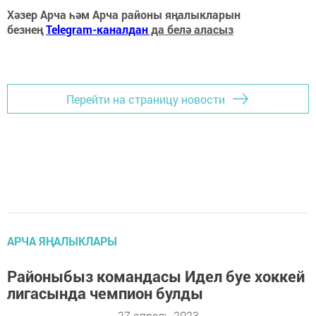
Хәзер Арча һәм Арча районы яңалыкларын
безнең
Telegram-каналдан
да белә аласыз
Перейти на страницу новости
АРЧА ЯҢАЛЫКЛАРЫ
Районыбыз командасы Идел буе хоккей
лигасында чемпион булды
27 апрель 2023 -