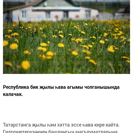
Республика бик җылы һава агымы чолганышында
калачак.
Татарстанга җылы һәм хәтта эссе һава кире кайта.
Гидрометеоүзәкнең башлангыч мәгълүматларына