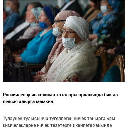
Россиялеләр исәп-хисап хаталары аркасында бик аз
пенсия алырга мөмкин.
Түләүнең тулысынча түгеллеген ничек танырга һәм
кимчелекләрне ничек төзәтергә икәнлеге хакында