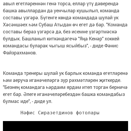
авыл егетләреннән генә торса, еллар үтү дәверендә
башка авыллардан да уенчылар кушылып, команда
составы үзгәрә. Бүгенге көндә командада шулай ук
Хәсәншәех һәм Субаш Атыдан өч егет дә бар. "Команда
составы бераз үзгәрсә дә, без исемне үзгәртмәскә
булдык. Башланып киткәндәгечә "Яңа Кенәр" хоккей
командасы буларак чыгыш ясыйбыз", - диде Фәнис
Файзрахманов.
Команда тренеры шулай ук барлык команда егетләренә
һәм аеруча иганәчеләргә зур рәхмәтләрен җиткерде.
"Безнең командага һәрдаим ярдәм итеп торган берничә
егет бар. Әлеге иганәчеләребездән башка командабыз
булмас иде", - диде ул.
      Нәфис Сиразетдинов фотолары