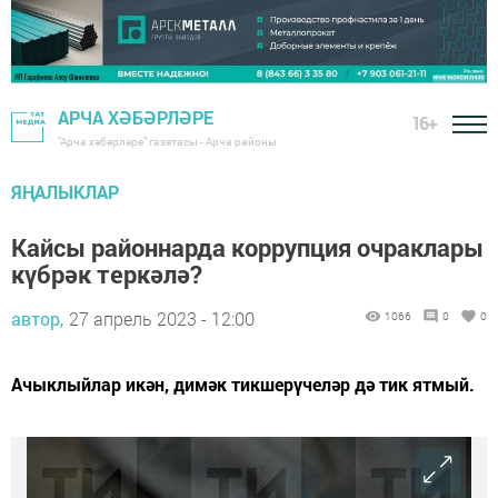
АРЧА ХӘБӘРЛӘРЕ
16+
"Арча хәбәрләре" газетасы - Арча районы
ЯҢАЛЫКЛАР
Кайсы районнарда коррупция очраклары
күбрәк теркәлә?
автор,
27 апрель 2023 - 12:00
1066
0
0
Ачыклыйлар икән, димәк тикшерүчеләр дә тик ятмый.