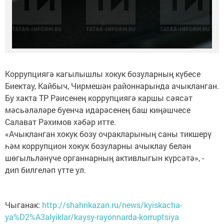
Коррупциягә кагылышлы хокук бозуларның күбесе
Биектау, Кайбыч, Чирмешән районнарында ачыкланган.
Бу хакта ТР Рәисенең коррупциягә каршы сәясәт
мәсьәләләре буенча идарәсенең баш киңәшчесе
Салават Рәхимов хәбәр итте.
«Ачыкланган хокук бозу очракларының саны тикшерү
һәм коррупцион хокук бозуларны ачыклау белән
шөгыльләнүче органнарның активлыгын күрсәтә», -
дип билгеләп үтте ул.
Чыганак:
http://shahrikazan.ru/news/kyiskacha-
ya%D2%A3alyiklar/kaysy-rayonnarda-korruptsiya