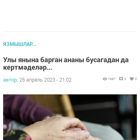
ЯЗМЫШЛАР...
Улы янына барган ананы бусагадан да
кертмәделәр...
автор,
26 апрель 2023 - 21:02
1687
0
0