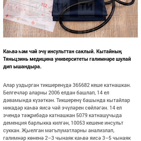
Каһвә һәм чәй эчү инсульттан саклый. Кытайның
Тяньцзинь медицина университеты галимнәре шулай
дип ышандыра.
Алар уздырган тикшеренүдә 365682 кеше катнашкан.
Белгечләр аларны 2006 елдан башлап, 14 ел
дәвамында күзәткән. Тикшеренү башында кытайлар
никадәр каһвә яисә чәй эчүләрен сөйләгән. 14 ел
эчендә тәҗрибәдә катнашкан 5079 катнашучыда
деменция барлыкка килгән, 10053 кешене инсульт
суккан. Җыелган мәгълүматларны анализлап,
галимнәр көненә 2–3 чынаяк каһвә яисә 3–5 чынаяк