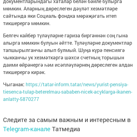
документларындагы хаталар белән бәйле булырга
мөмкин. Аларның дөреслеген дәүләт хезмәтләре
сайтында яки Социаль фондка мөрәҗәгать итеп
тикшерергә мөмкин.
Белгеч кайбер түләүләрне гариза биргәннән соң гына
алырга мөмкин булуын әйтте. Түләүләрне документлар
тапшырылганчы алып булмый. Шуңа күрә пенсиягә
чыкканчы ук хезмәткәргә шәхси счетның торышын
даими өйрәнергә һәм исәпләүләрнең дөреслеген алдан
тикшерергә кирәк.
Чыганак:
https://tatar-inform.tatar/news/yurist-pensiya-
tiesenca-tulap-beterelmau-sababen-nicek-acyklarga-ikanen-
anlatty-5870277
Следите за самым важным и интересным в
Telegram-канале
Татмедиа