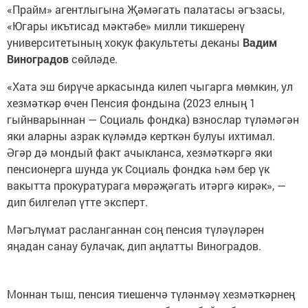
«Прайм» агентлыгына Җәмәгать палатасы әгъзасы,
«Югары икътисад мәктәбе» милли тикшеренү
университетының хокук факультеты деканы
Вадим
Виноградов
сөйләде.
«Хата эш бирүче аркасында килеп чыгарга мөмкин, ул
хезмәткәр өчен Пенсия фондына (2023 елның 1
гыйнварыннан — Социаль фондка) взнослар түләмәгән
яки аларны азрак күләмдә керткән булуы ихтимал.
Әгәр дә мондый факт ачыкланса, хезмәткәргә яки
пенсионерга шунда ук Социаль фондка һәм бер үк
вакытта прокуратурага мөрәҗәгать итәргә кирәк», —
дип билгеләп үтте эксперт.
Мәгълүмат расланганнан соң пенсия түләүләрен
яңадан санау булачак, дип аңлатты Виноградов.
Моннан тыш, пенсия тиешенчә түләнмәү хезмәткәрнең