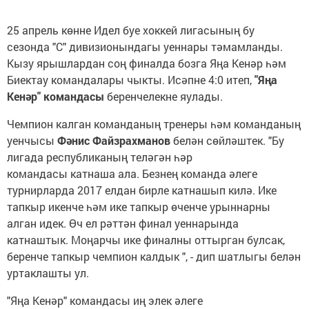
25 апрель көнне Идел буе хоккей лигасының бу
сезонда "С" дивизионындагы уеннары тәмамланды.
Кызу ярышлардан соң финалда бозга Яңа Кенәр һәм
Биектау командалары чыкты. Исәпне 4:0 итеп,
"Яңа
Кенәр" командасы
беренчелекне яулады.
Чемпион калган команданың тренеры һәм команданың
уенчысы
Фәнис Файзрахманов
белән сөйләштек. "Бу
лигада республиканың теләгән һәр
командасы катнаша ала. Безнең команда әлеге
турнирларда 2017 елдан бирле катнашып килә. Ике
тапкыр икенче һәм ике тапкыр өченче урыннарны
алган идек. Өч ел рәттән финал уеннарында
катнаштык. Моңарчы ике финалны оттырган булсак,
беренче тапкыр чемпион калдык ", - дип шатлыгы белән
уртаклашты ул.
"Яңа Кенәр" командасы иң элек әлеге