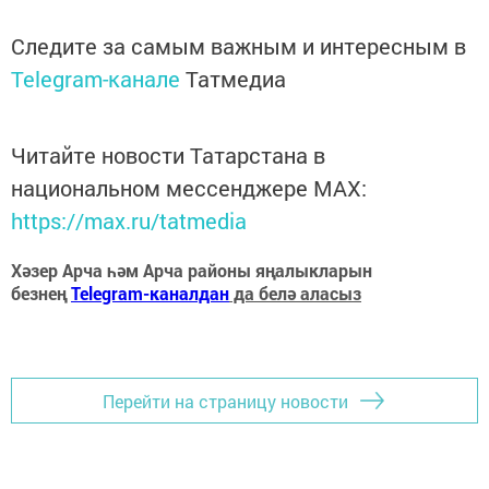
Следите за самым важным и интересным в
Telegram-канале
Татмедиа
Читайте новости Татарстана в
национальном мессенджере MАХ:
https://max.ru/tatmedia
Хәзер Арча һәм Арча районы яңалыкларын
безнең
Telegram-каналдан
да белә аласыз
Перейти на страницу новости