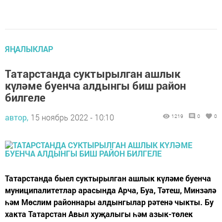
ЯҢАЛЫКЛАР
Татарстанда суктырылган ашлык
күләме буенча алдынгы биш район
билгеле
автор,
15 ноябрь 2022 - 10:10
1219
0
0
Татарстанда быел суктырылган ашлык күләме буенча
муниципалитетлар арасында Арча, Буа, Тәтеш, Минзәлә
һәм Мөслим районнары алдынгылар рәтенә чыкты. Бу
хакта Татарстан Авыл хуҗалыгы һәм азык-төлек