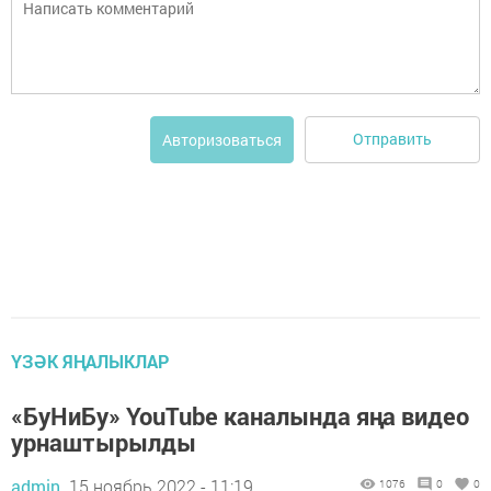
Отправить
Авторизоваться
ҮЗӘК ЯҢАЛЫКЛАР
«БуНиБу» YouTube каналында яңа видео
урнаштырылды
admin,
15 ноябрь 2022 - 11:19
1076
0
0