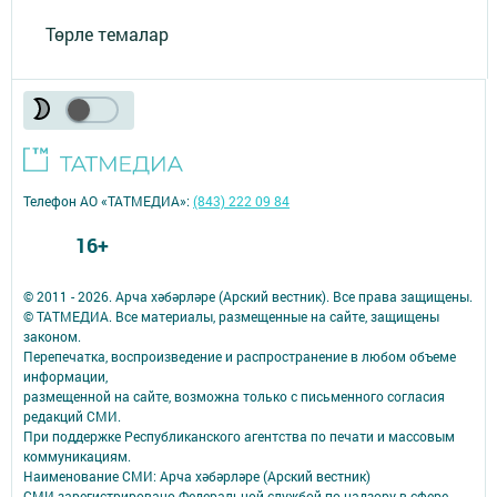
Төрле темалар
Телефон АО «ТАТМЕДИА»:
(843) 222 09 84
16+
© 2011 - 2026. Арча хәбәрләре (Арский вестник). Все права защищены.
© ТАТМЕДИА. Все материалы, размещенные на сайте, защищены
законом.
Перепечатка, воспроизведение и распространение в любом объеме
информации,
размещенной на сайте, возможна только с письменного согласия
редакций СМИ.
При поддержке Республиканского агентства по печати и массовым
коммуникациям.
Наименование СМИ: Арча хәбәрләре (Арский вестник)
СМИ зарегистрировано Федеральной службой по надзору в сфере