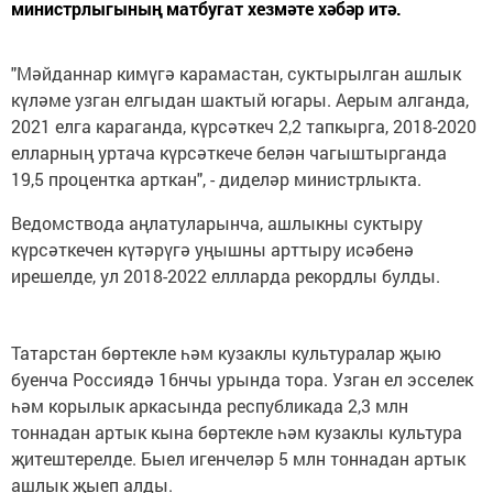
министрлыгының матбугат хезмәте хәбәр итә.
"Мәйданнар кимүгә карамастан, суктырылган ашлык
күләме узган елгыдан шактый югары. Аерым алганда,
2021 елга караганда, күрсәткеч 2,2 тапкырга, 2018-2020
елларның уртача күрсәткече белән чагыштырганда
19,5 процентка арткан", - диделәр министрлыкта.
Ведомствода аңлатуларынча, ашлыкны суктыру
күрсәткечен күтәрүгә уңышны арттыру исәбенә
ирешелде, ул 2018-2022 еллларда рекордлы булды.
Татарстан бөртекле һәм кузаклы культуралар җыю
буенча Россиядә 16нчы урында тора. Узган ел эсселек
һәм корылык аркасында республикада 2,3 млн
тоннадан артык кына бөртекле һәм кузаклы культура
җитештерелде. Быел игенчеләр 5 млн тоннадан артык
ашлык җыеп алды.