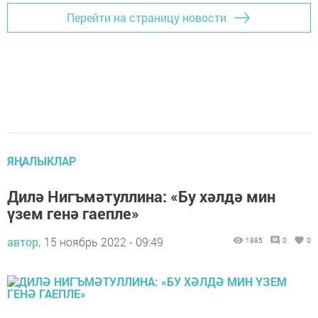
Перейти на страницу новости
ЯҢАЛЫКЛАР
Дилә Нигъмәтуллина: «Бу хәлдә мин
үзем генә гаепле»
автор,
15 ноябрь 2022 - 09:49
1885
0
0