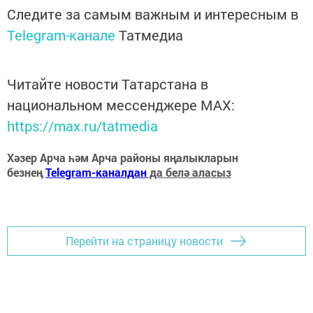
Следите за самым важным и интересным в
Telegram-канале
Татмедиа
Читайте новости Татарстана в
национальном мессенджере MАХ:
https://max.ru/tatmedia
Хәзер Арча һәм Арча районы яңалыкларын
безнең
Telegram-каналдан
да белә аласыз
Перейти на страницу новости