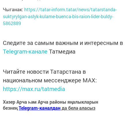
Чыганак:
https://tatar-inform.tatar/news/tatarstanda-
suktyrylgan-aslyk-kulame-buenca-bis-raion-lider-buldy-
5862889
Следите за самым важным и интересным в
Telegram-канале
Татмедиа
Читайте новости Татарстана в
национальном мессенджере MАХ:
https://max.ru/tatmedia
Хәзер Арча һәм Арча районы яңалыкларын
безнең
Telegram-каналдан
да белә аласыз