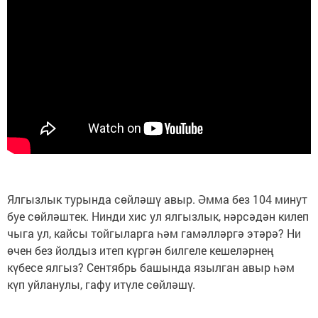
Ялгызлык турында сөйләшү авыр. Әмма без 104 минут
буе сөйләштек. Нинди хис ул ялгызлык, нәрсәдән килеп
чыга ул, кайсы тойгыларга һәм гамәлләргә этәрә? Ни
өчен без йолдыз итеп күргән билгеле кешеләрнең
күбесе ялгыз? Сентябрь башында язылган авыр һәм
күп уйланулы, гафу итүле сөйләшү.