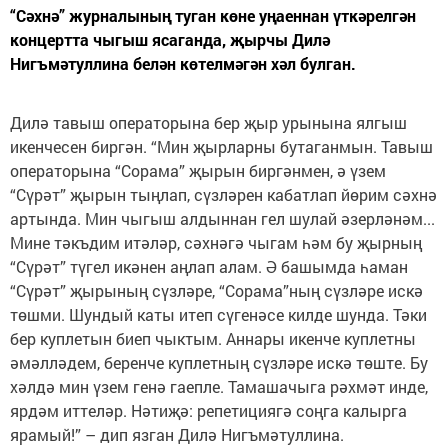
“Сәхнә” журналының туган көне уңаеннан үткәрелгән
концертта чыгыш ясаганда, җырчы Дилә
Нигъмәтуллина белән көтелмәгән хәл булган.
Дилә тавыш операторына бер җыр урынына ялгыш
икенчесен биргән. “Мин җырларны бутаганмын. Тавыш
операторына “Сорама” җырын биргәнмен, ә үзем
“Сүрәт” җырын тыңлап, сүзләрен кабатлап йөрим сәхнә
артында. Мин чыгыш алдыннан гел шулай әзерләнәм...
Мине тәкъдим итәләр, сәхнәгә чыгам һәм бу җырның
“Сүрәт” түгел икәнен аңлап алам. Ә башымда һаман
“Сүрәт” җырының сүзләре, “Сорама”ның сүзләре искә
төшми. Шундый каты итеп сүгенәсе килде шунда. Тәки
бер куплетын биеп чыктым. Аннары икенче куплетны
әмәлләдем, беренче куплетның сүзләре искә төште. Бу
хәлдә мин үзем генә гаепле. Тамашачыга рәхмәт инде,
ярдәм иттеләр. Нәтиҗә: репетициягә соңга калырга
ярамый!” – дип язган Дилә Нигъмәтуллина.