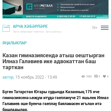
АРЧА ХӘБӘРЛӘРЕ
16+
"Арча хәбәрләре" газетасы - Арча районы
ЯҢАЛЫКЛАР
Казан гимназиясендә атыш оештырган
Илназ Галәвиев ике адвокаттан баш
тарткан
автор,
15 ноябрь 2022 - 13:49
1553
0
0
Бүген Татарстан Югары судында Казанның 175 нче
гимназиясенә һөҗүм итүдә гаепләнүче 21 яшьлек Илназ
Галәвиев эше буенча гаепләү бәяләмәсен игълан итә
башладылар.