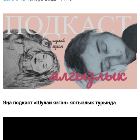
Яңа подкаст «Шулай язган» ялгызлык турында.