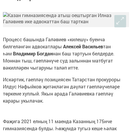
Процесс башында Галәвиев «килешү» буенча
билгеләнгән адвокатлары
Алексей Васильев
тан
һәм
Владимир Богдан
нан баш тартуын белдерде.
Моннан тыш, гаепләнүче суд залыннан матбугат
вәкилләрен чыгаруны таләп итте.
Искәртик, гаепләү позициясен Татарстан прокуроры
Илдус Нәфыйков җитәкләгән дәүләт гаепләүчеләре
төркеме хуплый. Якын арада Галәвиевка гаепләү
карары укылачак.
Фаҗига 2021 елның 11 маенда Казанның 175нче
гимназиясендә булды. Һөҗүмдә тугыз кеше һәлак