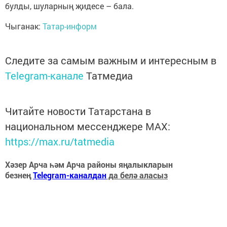
булды, шуларның җидесе – бала.
Чыганак:
Татар-информ
Следите за самым важным и интересным в
Telegram-канале
Татмедиа
Читайте новости Татарстана в
национальном мессенджере MАХ:
https://max.ru/tatmedia
Хәзер Арча һәм Арча районы яңалыкларын
безнең
Telegram-каналдан
да белә аласыз