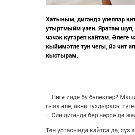
Хатыным, дигәндә үлепләр кит
утыртмыйм үзен. Яратам шул, 
чәчәк күтәреп кайтам. Әлеге 
кыйммәтле тун чегы, йә чит и
кыстырам.
– Нигә инде бу бүләкләр? Маш
гына әле, акча туздырасы түге
– Син дигәндә бер нәрсә дә жәл
Төн уртасында кайтса да, сүз