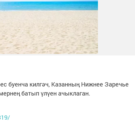
ес буенча килгәч, Казанның Нижнее Заречье
мернең батып үлүен ачыклаган.
319/