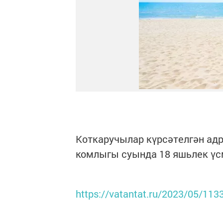
Коткаручылар күрсәтелгән адр
комлыгы суында 18 яшьлек үс
https://vatantat.ru/2023/05/113