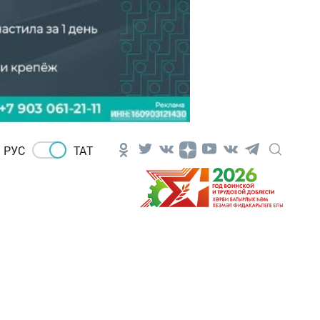
РУС
ТАТ