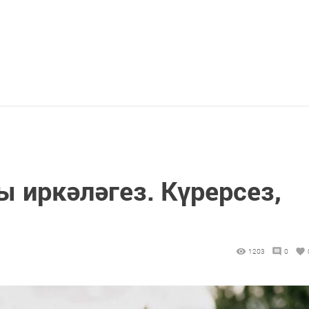
 иркәләгез. Күрерсез,
1203
0