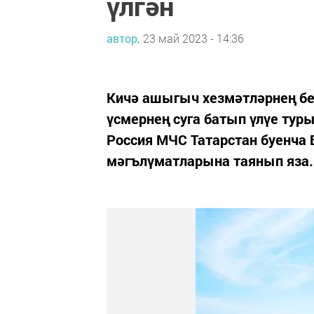
үлгән
автор,
23 май 2023 - 14:36
Кичә ашыгыч хезмәтләрнең бе
үсмернең суга батып үлүе туры
Россия МЧС Татарстан буенча 
мәгълүматларына таянып яза.