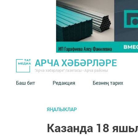
АРЧА ХӘБӘРЛӘРЕ
"Арча хәбәрләре" газетасы - Арча районы
Баш бит
Редакция
Безнең тарих
ЯҢАЛЫКЛАР
Казанда 18 яшь