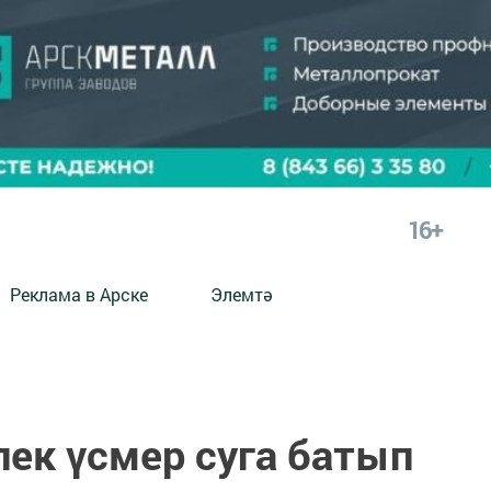
16+
Реклама в Арске
Элемтә
лек үсмер суга батып