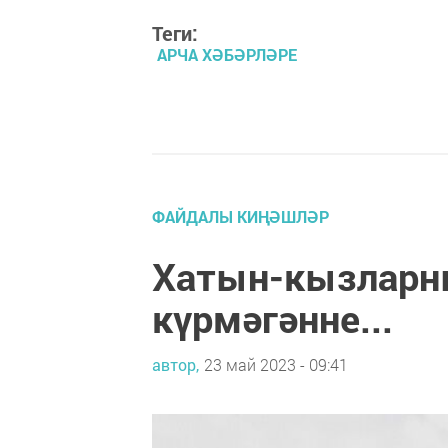
Теги:
АРЧА ХӘБӘРЛӘРЕ
ФАЙДАЛЫ КИҢӘШЛӘР
Хатын-кызларны
күрмәгәнне...
автор,
23 май 2023 - 09:41