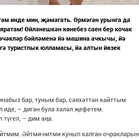
әм инде мин, җәмәгать. Өрмәгән урынга да
яратам! Өйләнешкән көнебез саен бер кочак
чәчәкләр бәйләменә йә машина ачкычы, йә
лгә туристлык юлламасы, йә алтын йөзек
инабыз бар, туным бар, сәяхәттән кайттым
л иде, – дигән була хәләл җефетем.
 түгел, – дим аңа.
 әйтмим. Әйтми-нитми кунып калган очракларын