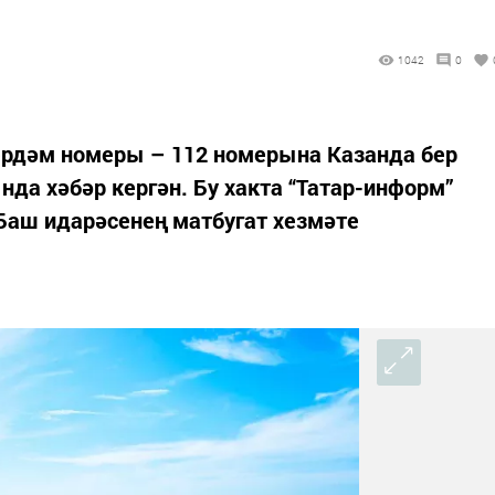
1042
0
рдәм номеры – 112 номерына Казанда бер
нда хәбәр кергән. Бу хакта “Татар-информ”
Баш идарәсенең матбугат хезмәте