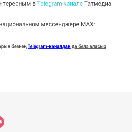
интересным в
Telegram-канале
Татмедиа
в национальном мессенджере MАХ:
арын безнең
Telegram-каналдан
да белә аласыз