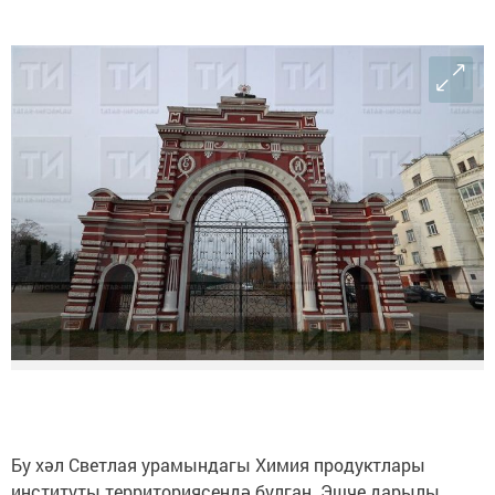
Бу хәл Светлая урамындагы Химия продуктлары
институты территориясендә булган. Эшче дарылы