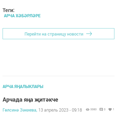
Теги:
АРЧА ХӘБӘРЛӘРЕ
Перейти на страницу новости
АРЧА ЯҢАЛЫКЛАРЫ
Арчада яңа җитәкче
Гөлсинә Зәкиева,
13 апрель 2023 - 09:18
3383
0
1