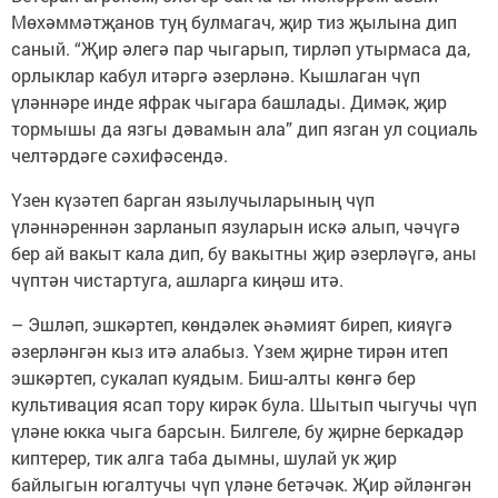
Мөхәммәтҗанов туң булмагач, җир тиз җылына дип
саный. “Җир әлегә пар чыгарып, тирләп утырмаса да,
орлыклар кабул итәргә әзерләнә. Кышлаган чүп
үләннәре инде яфрак чыгара башлады. Димәк, җир
тормышы да язгы дәвамын ала” дип язган ул социаль
челтәрдәге сәхифәсендә.
Үзен күзәтеп барган язылучыларының чүп
үләннәреннән зарланып язуларын искә алып, чәчүгә
бер ай вакыт кала дип, бу вакытны җир әзерләүгә, аны
чүптән чистартуга, ашларга киңәш итә.
– Эшләп, эшкәртеп, көндәлек әһәмият биреп, кияүгә
әзерләнгән кыз итә алабыз. Үзем җирне тирән итеп
эшкәртеп, сукалап куядым. Биш-алты көнгә бер
культивация ясап тору кирәк була. Шытып чыгучы чүп
үләне юкка чыга барсын. Билгеле, бу җирне беркадәр
киптерер, тик алга таба дымны, шулай ук җир
байлыгын югалтучы чүп үләне бетәчәк. Җир әйләнгән