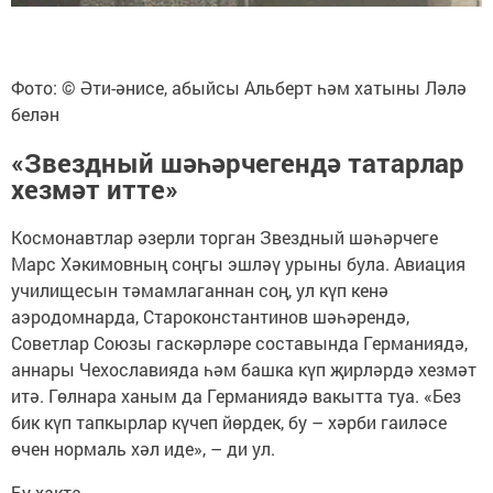
Фото: © Әти-әнисе, абыйсы Альберт һәм хатыны Ләлә
белән
«Звездный шәһәрчегендә татарлар
хезмәт итте»
Космонавтлар әзерли торган Звездный шәһәрчеге
Марс Хәкимовның соңгы эшләү урыны була. Авиация
училищесын тәмамлаганнан соң, ул күп кенә
аэродомнарда, Староконстантинов шәһәрендә,
Советлар Союзы гаскәрләре составында Германиядә,
аннары Чехославияда һәм башка күп җирләрдә хезмәт
итә. Гөлнара ханым да Германиядә вакытта туа. «Без
бик күп тапкырлар күчеп йөрдек, бу – хәрби гаиләсе
өчен нормаль хәл иде», – ди ул.
Бу хакта