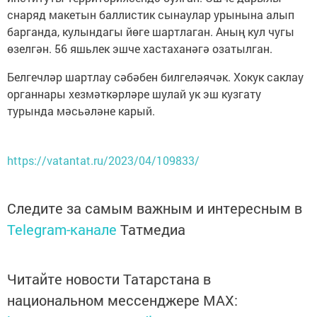
снаряд макетын баллистик сынаулар урынына алып
барганда, кулындагы йөге шартлаган. Аның кул чугы
өзелгән. 56 яшьлек эшче хастаханәгә озатылган.
Белгечләр шартлау сәбәбен билгеләячәк. Хокук саклау
органнары хезмәткәрләре шулай ук эш кузгату
турында мәсьәләне карый.
https://vatantat.ru/2023/04/109833/
Следите за самым важным и интересным в
Telegram-канале
Татмедиа
Читайте новости Татарстана в
национальном мессенджере MАХ: