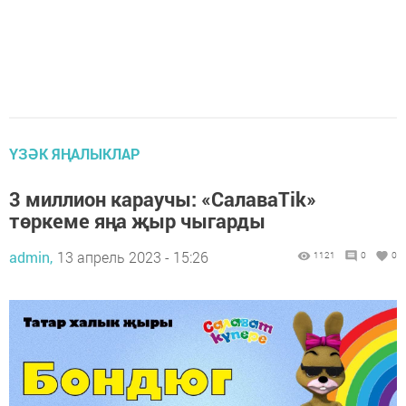
ҮЗӘК ЯҢАЛЫКЛАР
3 миллион караучы: «СалаваTik»
төркеме яңа җыр чыгарды
admin,
13 апрель 2023 - 15:26
1121
0
0