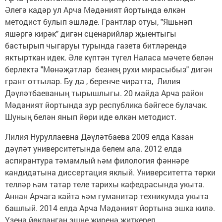
Әлегә кадәр ул Арча Мәдәният йортында өлкән
методист булып эшләде. Грантлар отуы, "Яшьнәп
яшәргә кирәк" дигән сценарийлар җыентыгы
бастырып чыгаруы турында газета битләрендә
яктырткан идек. Әле күптән түгел Наласа мәчете белән
берлектә "Мөнәҗәтләр безнең рухи мирасыбыз" дигән
грант оттылар. Бу да , беренче чиратта, Лилия
Дәүләтбаеваның тырышлыгы. 20 майда Арча район
Мәдәният йортында зур республика бәйгесе булачак.
Шуның белән янып йөри иде өлкән методист.
Лилия Нуруллаевна Дәүләтбаева 2009 елда Казан
дәүләт университетында белем ала. 2012 елда
аспирантура тәмамлый һәм филология фәннәре
кандидатына диссертация яклый. Университетта төрки
телләр һәм татар теле тарихы кафедрасында укыта.
Аннан Арчага кайта һәм гуманитар техникумда укыта
башлый. 2014 елда Арча Мәдәният йортына эшкә килә.
Үзенә йөкләнгән эшне җиренә җиткереп