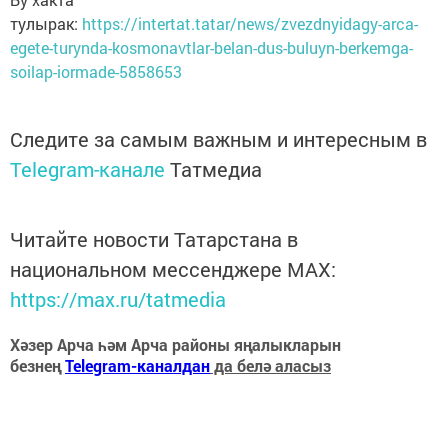
тулырак:
https://intertat.tatar/news/zvezdnyidagy-arca-
egete-turynda-kosmonavtlar-belan-dus-buluyn-berkemga-
soilap-iormade-5858653
Следите за самым важным и интересным в
Telegram-канале
Татмедиа
Читайте новости Татарстана в
национальном мессенджере MАХ:
https://max.ru/tatmedia
Хәзер Арча һәм Арча районы яңалыкларын
безнең
Telegram-каналдан
да белә аласыз