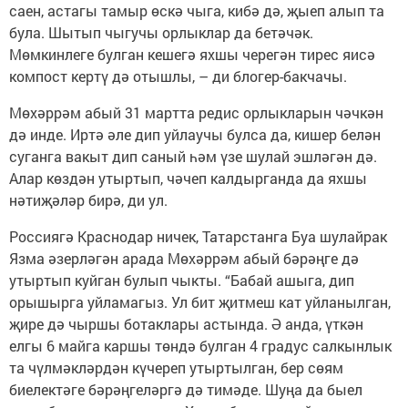
саен, астагы тамыр өскә чыга, кибә дә, җыеп алып та
була. Шытып чыгучы орлыклар да бетәчәк.
Мөмкинлеге булган кешегә яхшы черегән тирес яисә
компост кертү дә отышлы, – ди блогер-бакчачы.
Мөхәррәм абый 31 мартта редис орлыкларын чәчкән
дә инде. Иртә әле дип уйлаучы булса да, кишер белән
суганга вакыт дип саный һәм үзе шулай эшләгән дә.
Алар көздән утыртып, чәчеп калдырганда да яхшы
нәтиҗәләр бирә, ди ул.
Россиягә Краснодар ничек, Татарстанга Буа шулайрак
Язма әзерләгән арада Мөхәррәм абый бәрәңге дә
утыртып куйган булып чыкты. “Бабай ашыга, дип
орышырга уйламагыз. Ул бит җитмеш кат уйланылган,
җире дә чыршы ботаклары астында. Ә анда, үткән
елгы 6 майга каршы төндә булган 4 градус салкынлык
та чүлмәкләрдән күчереп утыртылган, бер сөям
биелектәге бәрәңгеләргә дә тимәде. Шуңа да быел