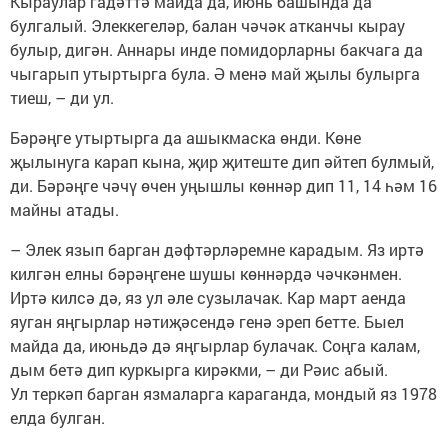
Кыраулар гадәттә майда да, июнь башында да
булгалый. Элеккегеләр, балан чәчәк атканчы кырау
булыр, дигән. Аннары инде помидорларны бакчага да
чыгарып утыртырга була. Ә менә май җылы булырга
тиеш, – ди ул.
Бәрәңге утыртырга да ашыкмаска өнди. Көне
җылынуга карап кына, җир җитеште дип әйтеп булмый,
ди. Бәрәңге чәчү өчен уңышлы көннәр дип 11, 14 һәм 16
майны атады.
– Элек язып барган дәфтәрләремне карадым. Яз иртә
килгән елны бәрәңгене шушы көннәрдә чәчкәнмен.
Иртә килсә дә, яз ул әле сузылачак. Кар март аенда
яуган яңгырлар нәтиҗәсендә генә эреп бетте. Быел
майда да, июньдә дә яңгырлар булачак. Соңга калам,
дым бетә дип куркырга кирәкми, – ди Рәис абый.
Ул теркәп барган язмаларга караганда, мондый яз 1978
елда булган.