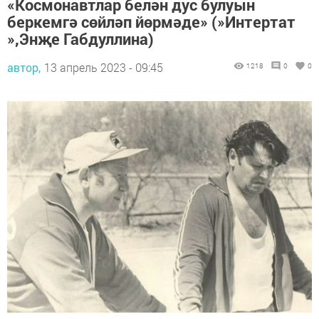
«Космонавтлар белән дус булуын
беркемгә сөйләп йөрмәде» (»Интертат
»,Энҗе Габдуллина)
автор,
13 апрель 2023 - 09:45
1218
0
0