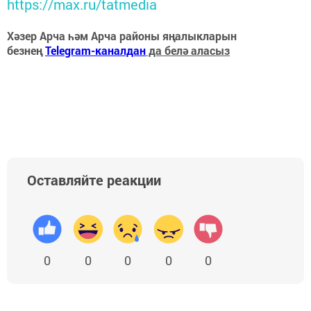
https://max.ru/tatmedia
Хәзер Арча һәм Арча районы яңалыкларын
безнең
Telegram-каналдан
да белә аласыз
Оставляйте реакции
0
0
0
0
0