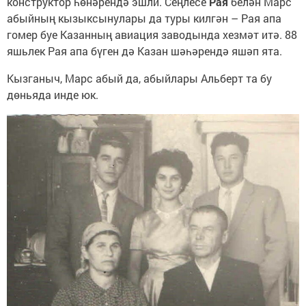
конструктор һөнәрендә эшли. Сеңлесе
Рая
белән Марс
абыйның кызыксынулары да туры килгән – Рая апа
гомер буе Казанның авиация заводында хезмәт итә. 88
яшьлек Рая апа бүген дә Казан шәһәрендә яшәп ята.
Кызганыч, Марс абый да, абыйлары Альберт та бу
дөньяда инде юк.