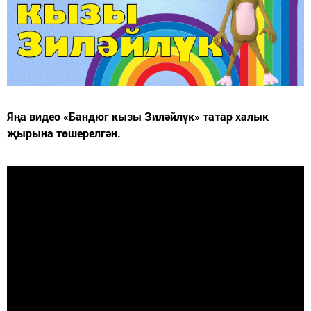
Яңа видео «Бандюг кызы Зиләйлүк» татар халык
җырына төшерелгән.