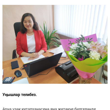
Уңышлар телибез.
Арча үзәк китапханәсенә яңа җитәкче билгеләнде.