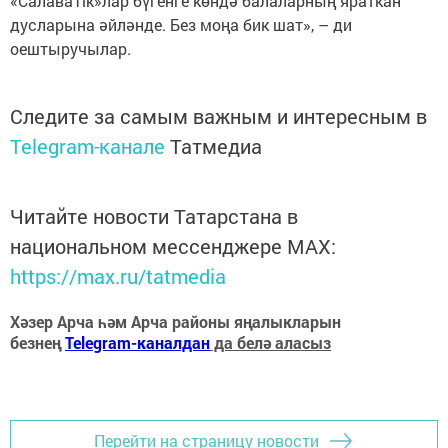
«СалаваTik»лар бүгенге көндә балаларның яраткан
дусларына әйләнде. Без моңа бик шат», – ди
оештыручылар.
Следите за самым важным и интересным в
Telegram-канале
Татмедиа
Читайте новости Татарстана в
национальном мессенджере MАХ:
https://max.ru/tatmedia
Хәзер Арча һәм Арча районы яңалыкларын
безнең
Telegram-каналдан
да белә аласыз
Перейти на страницу новости