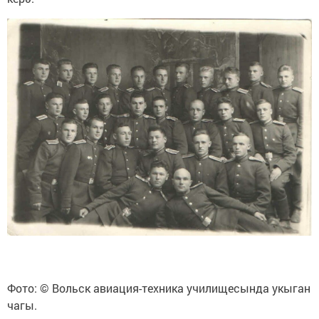
Фото: © Вольск авиация-техника училищесында укыган
чагы.