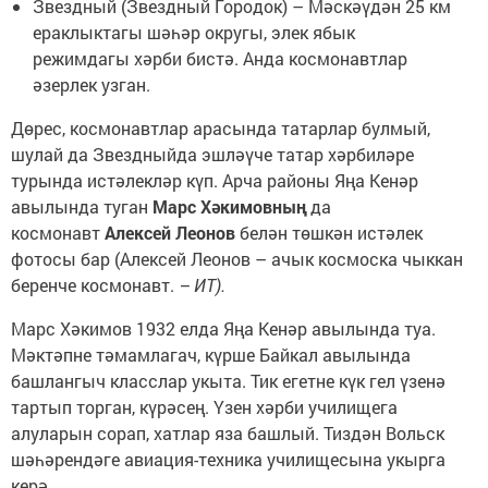
Звездный (Звездный Городок) – Мәскәүдән 25 км
ераклыктагы шәһәр округы, элек ябык
режимдагы хәрби бистә. Анда космонавтлар
әзерлек узган.
Дөрес, космонавтлар арасында татарлар булмый,
шулай да Звездныйда эшләүче татар хәрбиләре
турында истәлекләр күп. Арча районы Яңа Кенәр
авылында туган
Марс Хәкимовның
да
космонавт
Алексей Леонов
белән төшкән истәлек
фотосы бар (Алексей Леонов – ачык космоска чыккан
беренче космонавт.
– ИТ).
Марс Хәкимов 1932 елда Яңа Кенәр авылында туа.
Мәктәпне тәмамлагач, күрше Байкал авылында
башлангыч класслар укыта. Тик егетне күк гел үзенә
тартып торган, күрәсең. Үзен хәрби училищега
алуларын сорап, хатлар яза башлый. Тиздән Вольск
шәһәрендәге авиация-техника училищесына укырга
керә.