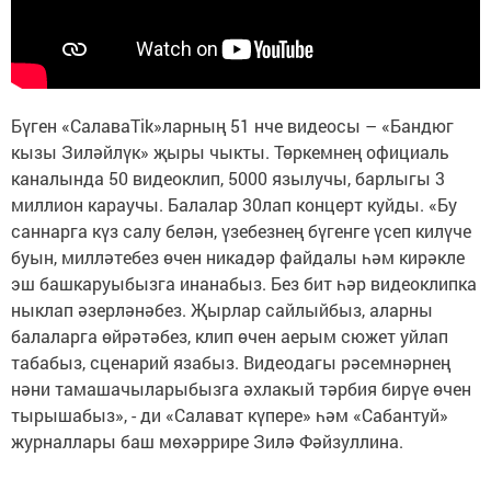
Бүген «СалаваTik»ларның 51 нче видеосы – «Бандюг
кызы Зиләйлүк» җыры чыкты. Төркемнең официаль
каналында 50 видеоклип, 5000 язылучы, барлыгы 3
миллион караучы. Балалар 30лап концерт куйды. «Бу
саннарга күз салу белән, үзебезнең бүгенге үсеп килүче
буын, милләтебез өчен никадәр файдалы һәм кирәкле
эш башкаруыбызга инанабыз. Без бит һәр видеоклипка
ныклап әзерләнәбез. Җырлар сайлыйбыз, аларны
балаларга өйрәтәбез, клип өчен аерым сюжет уйлап
табабыз, сценарий язабыз. Видеодагы рәсемнәрнең
нәни тамашачыларыбызга әхлакый тәрбия бирүе өчен
тырышабыз», - ди «Салават күпере» һәм «Сабантуй»
журналлары баш мөхәррире Зилә Фәйзуллина.