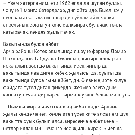
– Үзем хәтерләмим, әти 1962 елда да шулай булды,
чәчүне 1 майга бетерделәр, дип әйтә иде. Быел чәчү
шул вакытка тәмамланыр дип уйламыйм, чөнки
апрельның соңгы ун көне салкынрак булачак, төнлә
катырачак, көндез җылытачак.
Вакытында булса әйбәт
Арча районы Көтек авылында яшәүче фермер Дамир
Шакирҗанов, Габдулла Тукайның шигырь юлларын
искә алып, җил дә вакытында исеп, яңгыр да
вакытында ява дигән кебек, җылысы да, суыгы да
вакытында булса гына әйбәт, ди. Ә язның иртә килүе
файдага түгел дигән фикердә. Фермер әлегә дым
каплату, печән җирләрен тырмалау эше белән мәшгуль.
– Дымлы җиргә чәчеп калсаң әйбәт инде. Арпаны
җылы көндә чәчеп, көчле итеп үсеп китә алса һәм шул
вакытта суык булып алса, киресенчә әйбәт кенә –
бетләр ияләшми. Печәнгә исә җылы кирәк. Быел яз