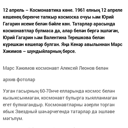
12 апрель – Космонавтика көне. 1961 елның 12 апреле
кешенең беренче тапкыр космоска очуы һәм Юрий
Гагарин исеме белән бәйле көн. Татарлар арасында
космонавтлар булмаса да, алар белән бергә эшләгән,
Юрий Гагарин һәм Валентина Терешкова белән
күрешкән кешеләр булган. Яңа Кенәр авылыннан Марс
Хәкимов – шундыйларның берсе.
Марс Хәкимов космонавт Алексей Леонов белән
архив фотолар
Узган гасырның 60-70нче елларында космос белән
кызыксынмаган, космонавт булырга хыялланмаган
егет булмагандыр. Космонавтларны әзерли торган
ябык Звездный шәһәрчегендә татарлар да эшләве
мәгълүм.