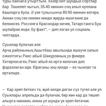
туры бакчага утырттым. Хәзер бит шундый сортлар
бар. Тишелеп чыгып, 35-40 көннән соң алып куллана
башларга була. Ә үзе тулысынча 80-90 көннән өлгерә.
Аннан соң сез минем нинди җирдә яшәгәнне дә
белмисез. Россиягә Краснодар ничек, Татарстанга Буа
шулайрак инде. Бу факт”, – дип язган ул социаль
челтәрдә.
Суыклар булачак әле
Арча районының Ашытбаш авылында яшәүче халык
синоптигы Рәис абый Шәкүровның үз фикере.
Хәтерләсәгез, Рәис абый яз иртә киләчәк дип
фаразлаган иде. Юраганы юш килде – яз чынлап та
иртәләде.
– Кар эреп беткәч тә, җәй килде дигән сүз түгел әле ул.
Суыклары апрельдә дә булачак, бер көн кар да төшеп
алырга мөмкин, әмма ул шунда ук эреп бетәчәк.