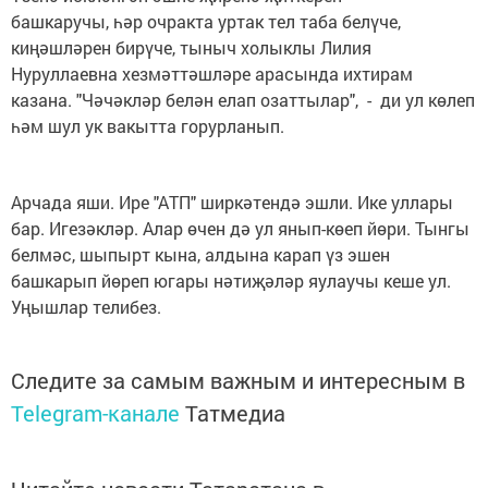
башкаручы, һәр очракта уртак тел таба белүче,
киңәшләрен бирүче, тыныч холыклы Лилия
Нуруллаевна хезмәттәшләре арасында ихтирам
казана. "Чәчәкләр белән елап озаттылар", - ди ул көлеп
һәм шул ук вакытта горурланып.
Арчада яши. Ире "АТП" ширкәтендә эшли. Ике уллары
бар. Игезәкләр. Алар өчен дә ул янып-көеп йөри. Тынгы
белмәс, шыпырт кына, алдына карап үз эшен
башкарып йөреп югары нәтиҗәләр яулаучы кеше ул.
Уңышлар телибез.
Следите за самым важным и интересным в
Telegram-канале
Татмедиа