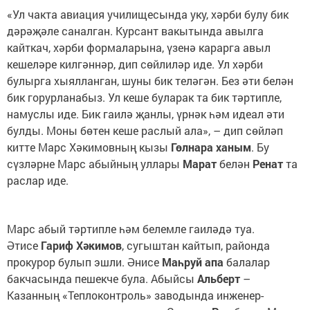
«Ул чакта авиация училищесында уку, хәрби булу бик
дәрәҗәле саналган. Курсант вакытында авылга
кайткач, хәрби формаларына, үзенә карарга авыл
кешеләре килгәннәр, дип сөйлиләр иде. Ул хәрби
булырга хыялланган, шуны бик теләгән. Без әти белән
бик горурланабыз. Ул кеше буларак та бик тәртипле,
намуслы иде. Бик гаилә җанлы, үрнәк һәм идеал әти
булды. Моны бөтен кеше раслый ала», – дип сөйләп
китте Марс Хәкимовның кызы
Гөлнара ханым
. Бу
сүзләрне Марс абыйның уллары
Марат
белән
Ренат
та
раслар иде.
Марс абый тәртипле һәм белемле гаиләдә туа.
Әтисе
Гариф Хәкимов
, сугыштан кайтып, районда
прокурор булып эшли. Әнисе
Маһруй апа
балалар
бакчасында пешекче була. Абыйсы
Альберт
–
Казанның «Теплоконтроль» заводында инженер-