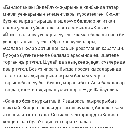
«Бандюг кызы Зиләйлүк» җырының клибында татар
милли уеннарының элементлары күрсәтелгән. Сюжет
буенча кырда тырышып эшләүче балалар ял иткән
арада уеннар уйнап ала, алар арасында «Капка»,
«Йөзек салыш» уеннары. Бүгенге заман баласы өчен бу
уеннар таныш түгел. «Яраткан кумирлары,
«СалаваTik»лар артыннан сабый рәхәтләнеп кабатлый.
Бу җыр бүгенге көндә балалар арасында еш ишетелә
торган җыр түгел. Шулай да аның көе җиңел, сүзләре дә
авыр түгел. Без үз чиратыбызда проект кысаларында
татар халык җырларына аерым басым ясарга
тырышабыз. Бу бит безнең мирасыбыз. Аны балалалар
тыңлап, ишетеп, җырлап үссеннәр!», – ди Фәйзуллина.
«Саннар безне куркытмый. Яздырасы җырларыбыз
шактый. Концертларны да тамашачылар, балалар һәм
әти-әниләр көтеп ала. Социаль челтәрләрдә «Кайчан
концертлар була?», дип еш сорап язалар.