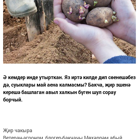
Ә кемдер инде утырткан. Яз иртә килде дип сөенешәбез
дә, суыклары май аена калмасмы? Бакча, җир эшенә
керешә башлаган авыл халкын бүген шул сорау
борчый.
Җир чакыра
Ветеран-агроном, блогер-бакчачы Мөхәррәм абый