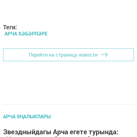
Теги:
АРЧА ХӘБӘРЛӘРЕ
Перейти на страницу новости
АРЧА ЯҢАЛЫКЛАРЫ
Звездныйдагы Арча егете турында: