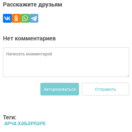
Расскажите друзьям
Нет комментариев
Отправить
Авторизоваться
Теги:
АРЧА ХӘБӘРЛӘРЕ