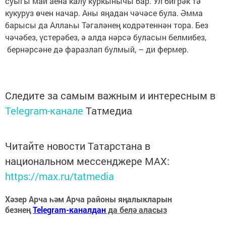
суыгы май аена калу куркынычы бар. Ул бигрәк тә
кукуруз өчен начар. Аны яңадан чәчәсе була. Әмма
барысы да Аллаһы Тәгаләнең кодрәтеннән тора. Без
чәчәбез, үстерәбез, ә алда нәрсә буласын белмибез,
бернәрсәне дә фаразлап булмый, – ди фермер.
Следите за самым важным и интересным в
Telegram-канале
Татмедиа
Читайте новости Татарстана в
национальном мессенджере MАХ:
https://max.ru/tatmedia
Хәзер Арча һәм Арча районы яңалыкларын
безнең
Telegram-каналдан
да белә аласыз