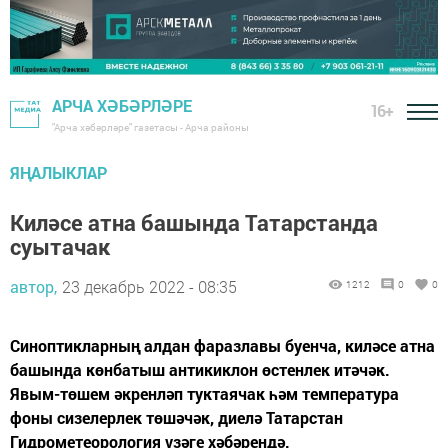
АРЧА ХӘБӘРЛӘРЕ
16+
"Арча хәбәрләре" газетасы - Арча районы
ЯҢАЛЫКЛАР
Киләсе атна башында Татарстанда
суытачак
автор,
23 декабрь 2022 - 08:35
1212
0
0
Синоптикларның алдан фаразлавы буенча, киләсе атна
башында көнбатыш антикиклон өстенлек итәчәк.
Явым-төшем әкренләп туктаячак һәм температура
фоны сизелерлек төшәчәк, диелә Татарстан
Гидрометеорология үзәге хәбәрендә.