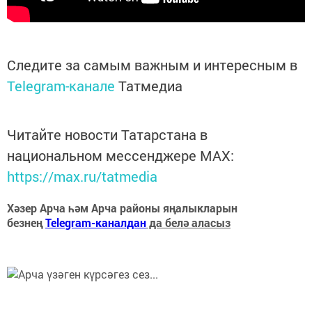
Следите за самым важным и интересным в
Telegram-канале
Татмедиа
Читайте новости Татарстана в
национальном мессенджере MАХ:
https://max.ru/tatmedia
Хәзер Арча һәм Арча районы яңалыкларын
безнең
Telegram-каналдан
да белә аласыз