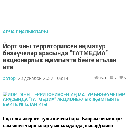
АРЧА ЯҢАЛЫКЛАРЫ
Йорт яны территориясен иң матур
бизәүчеләр арасында “ТАТМЕДИА”
акционерлык җәмгыяте бәйге игълан
итә
автор,
23 декабрь 2022 - 08:14
1073
0
0
Яңа елга әзерлек тулы көченә бара. Бәйрәм бизәкләре
һәм яшел чыршылар үзәк мәйданда, шәһәр/район