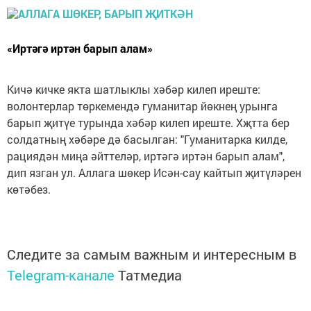
«Иртәгә иртән барып алам»
Кичә кичке якта шатлыклы хәбәр килеп иреште:
волонтерлар төркемендә гуманитар йөкнең урынга
барып җитүе турында хәбәр килеп иреште. Хҗтта бер
солдатның хәбәре дә басылган: "Гуманитарка килде,
рациядән миңа әйттеләр, иртәгә иртән барып алам",
дип язган ул. Аллага шөкер Исән-сау кайтып җитүләрен
көтәбез.
Следите за самым важным и интересным в
Telegram-канале
Татмедиа