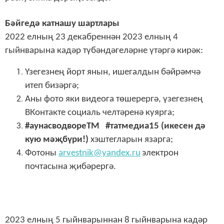
Бәйгедә катнашу шартлары
2022 елның 23 декабреннән 2023 елның 4
гыйнварына кадәр түбәндәгеләрне үтәргә кирәк:
Үзегезнең йорт янын, ишегалдын бәйрәмчә
итеп бизәргә;
Аны фото яки видеога төшерергә, үзегезнең
ВКонтакте социаль челтәренә куярга;
#аунасводвореТМ #
татмедиа15 (икесен дә
кую мәҗбүри!)
хэштегларын язарга;
Фотоны
arvestnik@yandex.ru
электрон
почтасына җибәрергә.
2023 елның 5 гыйнварыннан 8 гыйнварына кадәр