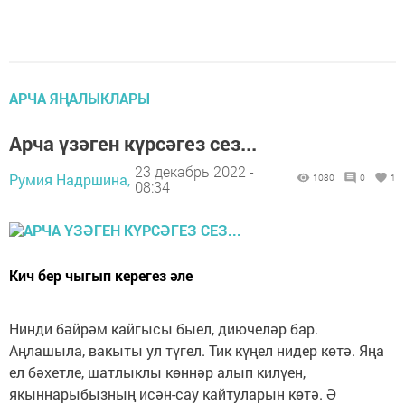
АРЧА ЯҢАЛЫКЛАРЫ
Арча үзәген күрсәгез сез...
23 декабрь 2022 -
Румия Надршина,
1080
0
1
08:34
Кич бер чыгып керегез әле
Нинди бәйрәм кайгысы быел, диючеләр бар.
Аңлашыла, вакыты ул түгел. Тик күңел нидер көтә. Яңа
ел бәхетле, шатлыклы көннәр алып килүен,
якыннарыбызның исән-сау кайтуларын көтә. Ә