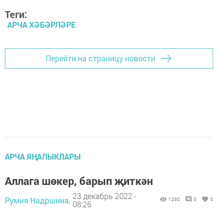
Теги:
АРЧА ХӘБӘРЛӘРЕ
Перейти на страницу новости
АРЧА ЯҢАЛЫКЛАРЫ
Аллага шөкер, барып җиткән
23 декабрь 2022 -
Румия Надршина,
1290
0
0
08:26