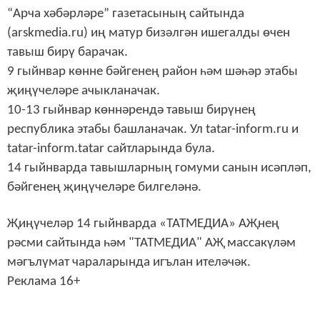
“Арча хәбәрләре” газетасының сайтында
(arskmedia.ru) иң матур бизәлгән ишегалды өчен
тавыш бирү барачак.
9 гыйнвар көнне бәйгенең район һәм шәһәр этабы
җиңүчеләре ачыкланачак.
10-13 гыйнвар көннәрендә тавыш бирүнең
республика этабы башланачак. Ул tatar-inform.ru и
tatar-inform.tatar сайтларында була.
14 гыйнварда тавышларның гомуми санын исәпләп,
бәйгенең җиңүчеләре билгеләнә.
Җиңүчеләр 14 гыйнварда «ТАТМЕДИА» АҖнең
рәсми сайтында һәм "ТАТМЕДИА" АҖ массакүләм
мәгълүмат чараларында игълан ителәчәк.
Реклама 16+