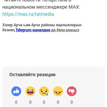
национальном мессенджере MАХ:
https://max.ru/tatmedia
Хәзер Арча һәм Арча районы яңалыкларын
безнең
Telegram-каналдан
да белә аласыз
Оставляйте реакции
0
0
0
0
0