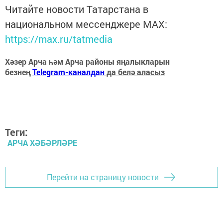
Читайте новости Татарстана в
национальном мессенджере MАХ:
https://max.ru/tatmedia
Хәзер Арча һәм Арча районы яңалыкларын
безнең
Telegram-каналдан
да белә аласыз
Теги:
АРЧА ХӘБӘРЛӘРЕ
Перейти на страницу новости