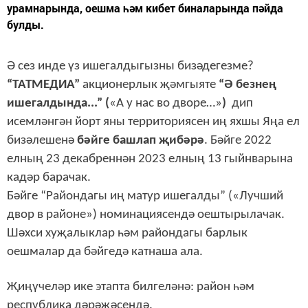
урамнарында, оешма һәм кибет биналарында пәйда
булды.
Ә сез инде үз ишегалдыгызны бизәдегезме?
“ТАТМЕДИА”
акционерлык җәмгыяте
“Ә безнең
ишегалдында...” (
«А у нас во дворе…»
)
дип
исемләнгән йорт яны территориясен иң яхшы Яңа ел
бизәлешенә
бәйге башлап җибәрә
. Бәйге 2022
елның 23 декабреннән 2023 елның 13 гыйнварына
кадәр барачак.
Бәйге “Райондагы иң матур ишегалды” («Лучший
двор в районе») номинациясендә оештырылачак.
Шәхси хуҗалыклар һәм райондагы барлык
оешмалар да бәйгедә катнаша ала.
Җиңүчеләр ике этапта билгеләнә: район һәм
республика дәрәҗәсендә.