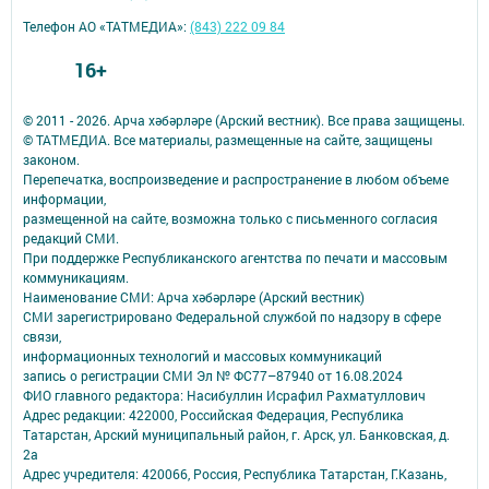
Телефон АО «ТАТМЕДИА»:
(843) 222 09 84
16+
© 2011 - 2026. Арча хәбәрләре (Арский вестник). Все права защищены.
© ТАТМЕДИА. Все материалы, размещенные на сайте, защищены
законом.
Перепечатка, воспроизведение и распространение в любом объеме
информации,
размещенной на сайте, возможна только с письменного согласия
редакций СМИ.
При поддержке Республиканского агентства по печати и массовым
коммуникациям.
Наименование СМИ: Арча хәбәрләре (Арский вестник)
СМИ зарегистрировано Федеральной службой по надзору в сфере
связи,
информационных технологий и массовых коммуникаций
запись о регистрации СМИ Эл № ФС77–87940 от 16.08.2024
ФИО главного редактора: Насибуллин Исрафил Рахматуллович
Адрес редакции: 422000, Российская Федерация, Республика
Татарстан, Арский муниципальный район, г. Арск, ул. Банковская, д.
2а
Адрес учредителя: 420066, Россия, Республика Татарстан, Г.Казань,