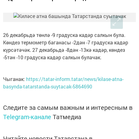
26 декабрьдә төнлә -9 градуска кадәр салкын була.
Көндез термометр баганасы -2дән -7 градуска кадәр
күрсәтәчәк. 27 декабрьдә -8дән -13кә кадәр, көндез
-5тән -10 градуска кадәр салкын булачак.
Чыганак:
https://tatar-inform.tatar/news/kilase-atna-
basynda-tatarstanda-suytacak-5864690
Следите за самым важным и интересным в
Telegram-канале
Татмедиа
Читайте новости Татарстана в