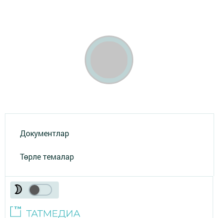
Документлар
Төрле темалар