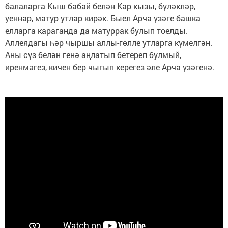
балаларга Кыш бабай белән Кар кызы, бүләкләр,
уеннар, матур утлар кирәк. Быел Арча үзәге башка
елларга караганда да матуррак булып тоелды.
Аллеядагы һәр чыршы аллы-гөлле утларга күмелгән.
Аны сүз белән генә аңлатып бетереп булмый,
иренмәгез, кичен бер чыгып керегез әле Арча үзәгенә.