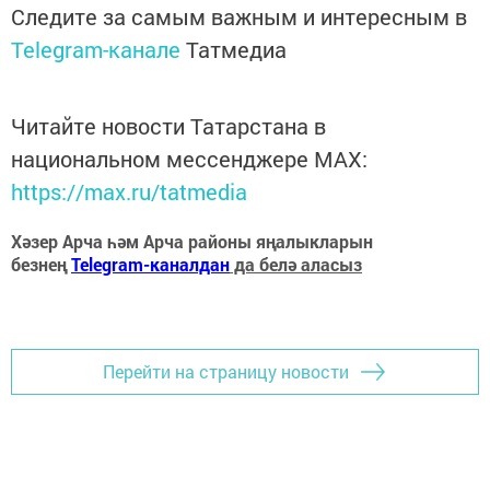
Следите за самым важным и интересным в
Telegram-канале
Татмедиа
Читайте новости Татарстана в
национальном мессенджере MАХ:
https://max.ru/tatmedia
Хәзер Арча һәм Арча районы яңалыкларын
безнең
Telegram-каналдан
да белә аласыз
Перейти на страницу новости