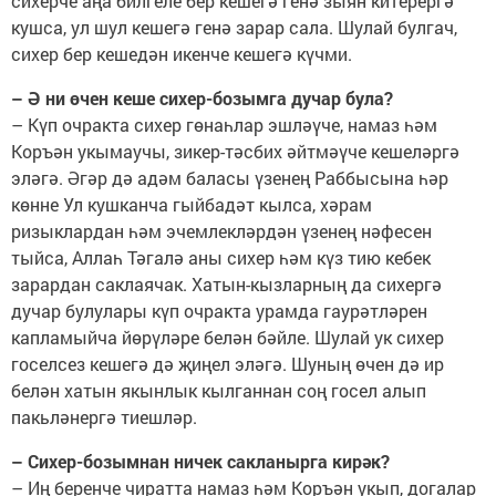
сихерче аңа билгеле бер кешегә генә зыян китерергә
кушса, ул шул кешегә генә зарар сала. Шулай булгач,
сихер бер кешедән икенче кешегә күчми.
– Ә ни өчен кеше сихер-бозымга дучар була?
– Күп очракта сихер гөнаһлар эшләүче, намаз һәм
Коръән укымаучы, зикер-тәсбих әйтмәүче кешеләргә
эләгә. Әгәр дә адәм баласы үзенең Раббысына һәр
көнне Ул кушканча гыйбадәт кылса, хәрам
ризыклардан һәм эчемлекләрдән үзенең нәфесен
тыйса, Аллаһ Тәгалә аны сихер һәм күз тию кебек
зарардан саклаячак. Хатын-кызларның да сихергә
дучар булулары күп очракта урамда гаурәтләрен
капламыйча йөрүләре белән бәйле. Шулай ук сихер
госелсез кешегә дә җиңел эләгә. Шуның өчен дә ир
белән хатын якынлык кылганнан соң госел алып
пакьләнергә тиешләр.
– Сихер-бозымнан ничек сакланырга кирәк?
– Иң беренче чиратта намаз һәм Коръән укып, догалар