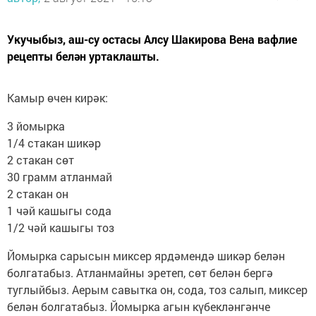
Укучыбыз, аш-су остасы Алсу Шакирова Вена вафлие
рецепты белән уртаклашты.
Камыр өчен кирәк:
3 йомырка
1/4 стакан шикәр
2 стакан сөт
30 грамм атланмай
2 стакан он
1 чәй кашыгы сода
1/2 чәй кашыгы тоз
Йомырка сарысын миксер ярдәмендә шикәр белән
болгатабыз. Атланмайны эретеп, сөт белән бергә
туглыйбыз. Аерым савытка он, сода, тоз салып, миксер
белән болгатабыз. Йомырка агын күбекләнгәнче