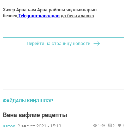
Хәзер Арча һәм Арча районы яңалыкларын
безнең
Telegram-каналдан
да белә аласыз
Перейти на страницу новости
ФАЙДАЛЫ КИҢӘШЛӘР
Вена вафлие рецепты
автор,
2 август 2021 - 15:13
1466
0
1