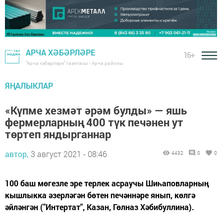
АРЧА ХӘБӘРЛӘРЕ
16+
"Арча хәбәрләре" газетасы - Арча районы
ЯҢАЛЫКЛАР
«Күпме хезмәт әрәм булды» — яшь
фермерларның 400 түк печәнен ут
төртеп яндырганнар
автор,
3 август 2021 - 08:46
4432
0
0
100 баш мөгезле эре терлек асраучы Шиһаповларның
кышлыкка әзерләгән бөтен печәннәре янып, көлгә
әйләнгән ("Интертат", Казан, Гөлназ Хәбибуллина).