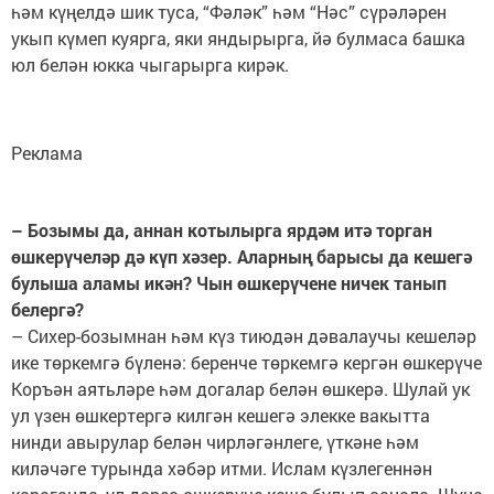
һәм күңелдә шик туса, “Фәләк” һәм “Нәс” сүрәләрен
укып күмеп куярга, яки яндырырга, йә булмаса башка
юл белән юкка чыгарырга кирәк.
Реклама
– Бозымы да, аннан котылырга ярдәм итә торган
өшкерүчеләр дә күп хәзер. Аларның барысы да кешегә
булыша аламы икән? Чын өшкерүчене ничек танып
белергә?
– Сихер-бозымнан һәм күз тиюдән дәвалаучы кешеләр
ике төркемгә бүленә: беренче төркемгә кергән өшкерүче
Коръән аятьләре һәм догалар белән өшкерә. Шулай ук
ул үзен өшкертергә килгән кешегә элекке вакытта
нинди авырулар белән чирләгәнлеге, үткәне һәм
киләчәге турында хәбәр итми. Ислам күзлегеннән