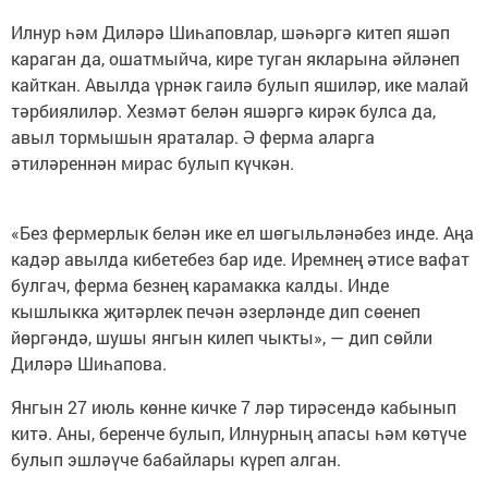
Илнур һәм Диләрә Шиһаповлар, шәһәргә китеп яшәп
караган да, ошатмыйча, кире туган якларына әйләнеп
кайткан. Авылда үрнәк гаилә булып яшиләр, ике малай
тәрбиялиләр. Хезмәт белән яшәргә кирәк булса да,
авыл тормышын яраталар. Ә ферма аларга
әтиләреннән мирас булып күчкән.
«Без фермерлык белән ике ел шөгыльләнәбез инде. Аңа
кадәр авылда кибетебез бар иде. Иремнең әтисе вафат
булгач, ферма безнең карамакка калды. Инде
кышлыкка җитәрлек печән әзерләнде дип сөенеп
йөргәндә, шушы янгын килеп чыкты», — дип сөйли
Диләрә Шиһапова.
Янгын 27 июль көнне кичке 7 ләр тирәсендә кабынып
китә. Аны, беренче булып, Илнурның апасы һәм көтүче
булып эшләүче бабайлары күреп алган.