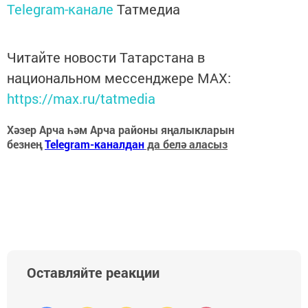
Telegram-канале
Татмедиа
Читайте новости Татарстана в
национальном мессенджере MАХ:
https://max.ru/tatmedia
Хәзер Арча һәм Арча районы яңалыкларын
безнең
Telegram-каналдан
да белә аласыз
Оставляйте реакции