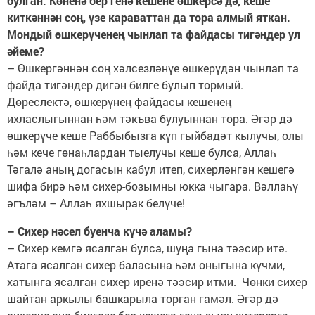
булган. Көненә бер генә кешене өшкерсә дә, кеше
киткәннән соң, үзе караваттан да тора алмый яткан.
Мондый өшкерүченең чынлап та файдасы тигәндер ул
әйеме?
– Өшкергәннән соң хәлсезләнүе өшкерүдән чынлап та
файда тигәндер дигән билге булып тормый.
Дөреслектә, өшкерүнең файдасы кешенең
ихласлыгыннан һәм тәкъва булуыннан тора. Әгәр дә
өшкерүче кеше Раббыбызга күп гыйбадәт кылучы, олы
һәм кече гөнаһлардан тыелучы кеше булса, Аллаһ
Тәгалә аның догасын кабул итеп, сихерләнгән кешегә
шифа бирә һәм сихер-бозымны юкка чыгара. Вәллаһү
әгъләм – Аллаһ яхшырак белүче!
– Сихер нәсел буенча күчә аламы?
– Сихер кемгә ясалган булса, шуңа гына тәэсир итә.
Атага ясалган сихер баласына һәм оныгына күчми,
хатынга ясалган сихер иренә тәэсир итми. Чөнки сихер
шайтан аркылы башкарыла торган гамәл. Әгәр дә