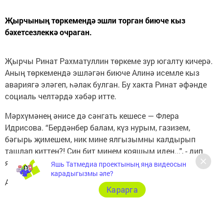
Җырчының төркемендә эшли торган биюче кыз
бәхетсезлеккә очраган.
Җырчы Ринат Рахматуллин төркеме зур югалту кичерә.
Аның төркемендә эшләгән биюче Алинә исемле кыз
авариягә эләгеп, һәлак булган. Бу хакта Ринат әфәнде
социаль челтәрдә хәбәр итте.
Мәрхүмәнең әнисе дә сәнгать кешесе — Флера
Идрисова. “Бердәнбер балам, күз нурым, газизем,
бәгырь җимешем, ник мине ялгызымны калдырып
ташлап киттең?! Син бит минем кояшым идең...", - дип
язган ул да социаль челтәрдәге сәхифәсендә.
Яшь Татмедиа проектының яңа видеосын
карадыгызмы әле?
Алинәнең якыннарының кайгысын уртаклашабыз.
Карарга