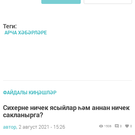
Теги:
АРЧА ХӘБӘРЛӘРЕ
ФАЙДАЛЫ КИҢӘШЛӘР
Сихерне ничек ясыйлар һәм аннан ничек
сакланырга?
автор,
2 август 2021 - 15:26
1506
0
0