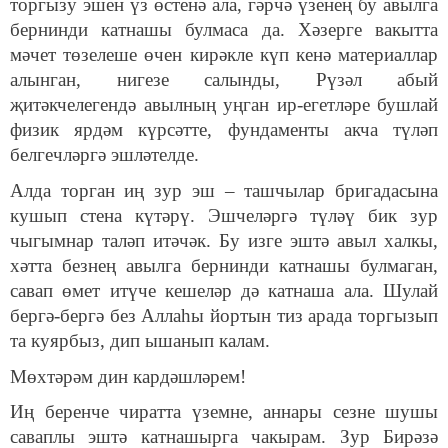
торгызу эшен үз өстенә ала, гәрчә үзенең бу авылга
бернинди катнашы булмаса да. Хәзерге вакытта
мәчет төзелеше өчен кирәкле күп кенә материаллар
алынган, нигезе салынды, Рүзәл абый
җитәкчелегендә авылның уңган ир-егетләре бушлай
физик ярдәм күрсәтте, фундаменты акча түләп
белгечләргә эшләтелде.
Алда торган иң зур эш – ташчылар бригадасына
кушып стена күтәрү. Эшчеләргә түләү бик зур
чыгымнар таләп итәчәк. Бу изге эштә авыл халкы,
хәтта безнең авылга бернинди катнашы булмаган,
савап өмет итүче кешеләр дә катнаша ала. Шулай
бергә-бергә без Аллаһы йортын тиз арада торгызып
та куярбыз, дип ышанып калам.
Мөхтәрәм дин кардәшләрем!
Иң беренче чиратта үземне, аннары сезне шушы
саваплы эштә катнашырга чакырам. Зур Бирәзә