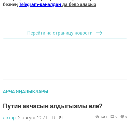
безнең
Telegram-каналдан
да белә аласыз
Перейти на страницу новости
АРЧА ЯҢАЛЫКЛАРЫ
Путин акчасын алдыгызмы әле?
автор,
2 август 2021 - 15:09
1461
0
0