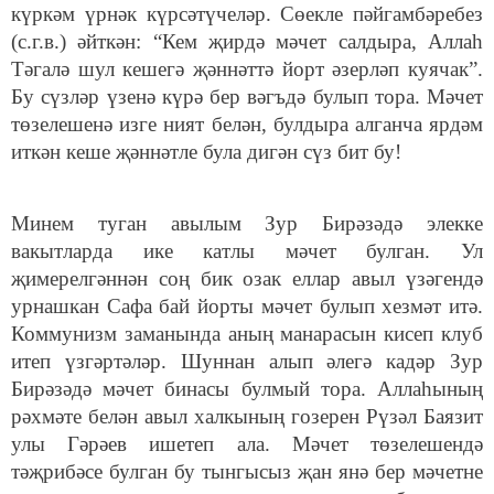
күркәм үрнәк күрсәтүчеләр. Сөекле пәйгамбәребез
(с.г.в.) әйткән: “Кем җирдә мәчет салдыра, Аллаһ
Тәгалә шул кешегә җәннәттә йорт әзерләп куячак”.
Бу сүзләр үзенә күрә бер вәгъдә булып тора. Мәчет
төзелешенә изге ният белән, булдыра алганча ярдәм
иткән кеше җәннәтле була дигән сүз бит бу!
Минем туган авылым Зур Бирәзәдә элекке
вакытларда ике катлы мәчет булган. Ул
җимерелгәннән соң бик озак еллар авыл үзәгендә
урнашкан Сафа бай йорты мәчет булып хезмәт итә.
Коммунизм заманында аның манарасын кисеп клуб
итеп үзгәртәләр. Шуннан алып әлегә кадәр Зур
Бирәзәдә мәчет бинасы булмый тора. Аллаһының
рәхмәте белән авыл халкының гозерен Рүзәл Баязит
улы Гәрәев ишетеп ала. Мәчет төзелешендә
тәҗрибәсе булган бу тынгысыз җан янә бер мәчетне