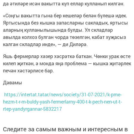
да әтиләре исән вакытта күп еллар кулланып килгән.
«Соңгы вакытта гына бер кешеләр белән бүлешә идек.
Яртысында без кышка запасларны сакладык, яртысы
аларның кулланылышында булды. Ул складлар
авылда колхоз булган чорда төзелгән, кабат хуҗасыз
калган складлар инде», — ди Диләрә.
Яшь фермерлар хәзер хәсрәткә баткан. Чөнки урак өсте
килеп җиткән, ә монда яңа проблема — кышка җитәрлек
печән хәстәрлисе бар.
Дәвамы
https://intertat.tatar/news/society/31-07-2021/k-pme-
hezm-t-r-m-buldy-yash-fermerlarny-400-t-k-pech-nen-ut-t-
rtep-yandyrgannar-5832217
Следите за самым важным и интересным в