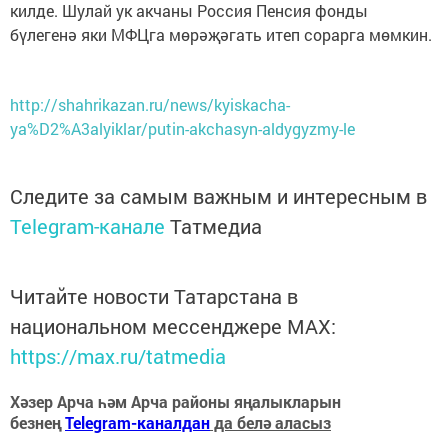
килде. Шулай ук акчаны Россия Пенсия фонды
бүлегенә яки МФЦга мөрәҗәгать итеп сорарга мөмкин.
http://shahrikazan.ru/news/kyiskacha-
ya%D2%A3alyiklar/putin-akchasyn-aldygyzmy-le
Следите за самым важным и интересным в
Telegram-канале
Татмедиа
Читайте новости Татарстана в
национальном мессенджере MАХ:
https://max.ru/tatmedia
Хәзер Арча һәм Арча районы яңалыкларын
безнең
Telegram-каналдан
да белә аласыз