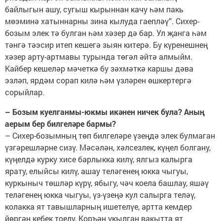
байлыгын ашу, сугыш кырыннан качу һәм пакь
мөэминә хатыннарны зина кылуда гаепләү”. Сихер-
бозым элек тә булган һәм хәзер дә бар. Ул җанга һәм
тәнгә тәэсир итеп кешегә зыян китерә. Бу күренешнең
хәзер арту-артмавы турында төгәл әйтә алмыйм.
Кайбер кешеләр мәчеткә бу зәхмәткә каршы дәва
эзләп, ярдәм сорап килә һәм үзләрен өшкертергә
сорыйлар.
– Бозым куелганмы-юкмы икәнен ничек була? Аның
аерым бер билгеләре бармы?
– Сихер-бозымның төп билгеләре үзеңдә элек булмаган
үзгәрешләрне сизү. Мәсәлән, хәлсезлек, күңел болгану,
күңелдә курку хисе барлыкка килү, ялгыз калырга
ярату, елыйсы килү, ашау теләгенең юкка чыгуы,
куркыныч төшләр күрү, ябыгу, чәч коела башлау, яшәү
теләгенең юкка чыгуы, үз-үзеңә кул салырга теләү,
колакка ят тавышларның ишетелүе, артта кемдер
йөргән кебек тоелу, Коръән укылган вакытта ят