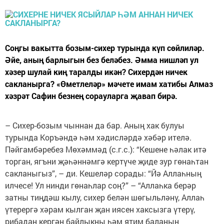
Соңгы вакытта бозым-сихер турында күп сөйлиләр.
Әйе, аның барлыгын без беләбез. Әмма нишләп ул
хәзер шулай киң таралды икән? Сихердән ничек
сакланырга? «Өметлеләр» мәчете имам хатибы Алмаз
хәзрәт Сафин безнең сорауларга җавап бирә.
– Сихер-бозым чыннан да бар. Аның хак булуы
турында Коръәндә һәм хәдисләрдә хәбәр ителә.
Пәйгамбәребез Мөхәммәд (с.г.с.): “Кешене һәлак итә
торган, ягъни җәһәннәмгә кертүче җиде зур гөнаһтан
сакланыгыз”, – ди. Кешеләр сорады: “Йә Аллаһның
илчесе! Ул нинди гөнаһлар соң?” – “Аллаһка берәр
затны тиңдәш кылу, сихер белән шөгыльләнү, Аллаһ
үтерергә хәрам кылган җан иясен хаксызга үтерү,
рибадан кергән байлыкны һәм ятим баланың