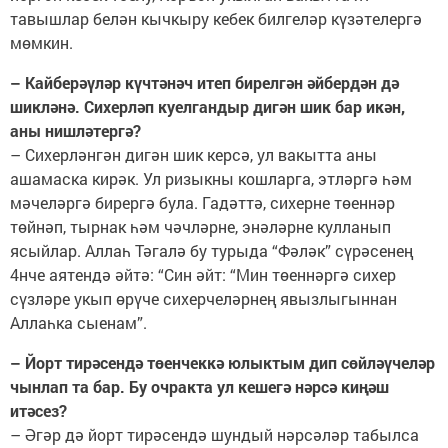
тавышлар белән кычкыру кебек билгеләр күзәтелергә
мөмкин.
– Кайберәүләр күчтәнәч итеп бирелгән әйбердән дә
шикләнә. Сихерләп куелгандыр дигән шик бар икән,
аны нишләтергә?
– Сихерләнгән дигән шик керсә, ул вакытта аны
ашамаска кирәк. Ул ризыкны кошларга, этләргә һәм
мәчеләргә бирергә була. Гадәттә, сихерне төеннәр
төйнәп, тырнак һәм чәчләрне, энәләрне кулланып
ясыйлар. Аллаһ Тәгалә бу турыда “Фәләк” сүрәсенең
4нче аятендә әйтә: “Син әйт: “Мин төеннәргә сихер
сүзләре укып өрүче сихерчеләрнең явызлыгыннан
Аллаһка сыенам”.
– Йорт тирәсендә төенчеккә юлыктым дип сөйләүчеләр
чынлап та бар. Бу очракта ул кешегә нәрсә киңәш
итәсез?
– Әгәр дә йорт тирәсендә шундый нәрсәләр табылса