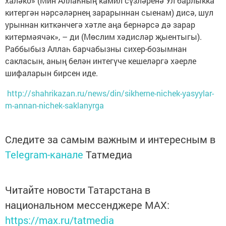
халәко» (Мин Аллаһның камил сүзләренә Ул барлыкка
китергән нәрсәләрнең зарарыннан сыенам) дисә, шул
урыннан киткәнчегә хәтле аңа бернәрсә дә зарар
китермәячәк», – ди (Мөслим хәдисләр җыентыгы).
Раббыбыз Аллаһ барчабызны сихер-бозымнан
сакласын, аның белән интегүче кешеләргә хәерле
шифаларын бирсен иде.
http://shahrikazan.ru/news/din/sikherne-nichek-yasyylar-
m-annan-nichek-saklanyrga
Следите за самым важным и интересным в
Telegram-канале
Татмедиа
Читайте новости Татарстана в
национальном мессенджере MАХ:
https://max.ru/tatmedia