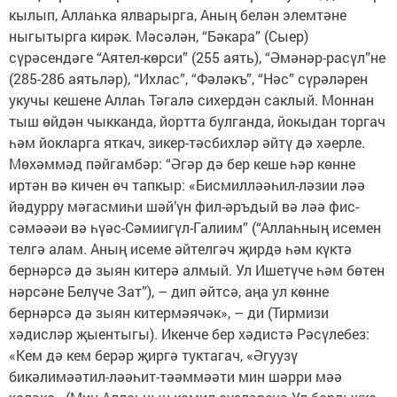
кылып, Аллаһка ялварырга, Аның белән элемтәне
ныгытырга кирәк. Мәсәлән, “Бәкара” (Сыер)
сүрәсендәге “Аятел-көрси” (255 аять), “Әмәнәр-расүл”не
(285-286 аятьләр), “Ихлас”, “Фәләкъ”, “Нәс” сүрәләрен
укучы кешене Аллаһ Тәгалә сихердән саклый. Моннан
тыш өйдән чыкканда, йортта булганда, йокыдан торгач
һәм йокларга яткач, зикер-тәсбихләр әйтү дә хәерле.
Мөхәммәд пәйгамбәр: “Әгәр дә бер кеше һәр көнне
иртән вә кичен өч тапкыр: «Бисмилләәһил-ләзии ләә
йәдурру мәгасмиһи шәй’үн фил-әръдый вә ләә фис-
сәмәәәи вә һүәс-Сәмиигүл-Галиим” (“Аллаһның исемен
телгә алам. Аның исеме әйтелгәч җирдә һәм күктә
бернәрсә дә зыян китерә алмый. Ул Ишетүче һәм бөтен
нәрсәне Белүче Зат”), – дип әйтсә, аңа ул көнне
бернәрсә дә зыян китермәячәк», – ди (Тирмизи
хәдисләр җыентыгы). Икенче бер хәдистә Рәсүлебез:
«Кем дә кем берәр җиргә туктагач, «Әгуузү
бикәлимәәтил-ләәһит-тәәммәәти мин шәрри мәә