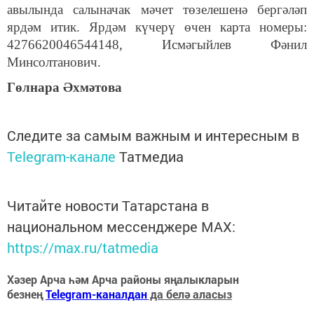
авылында салыначак мәчет төзелешенә бергәләп
ярдәм итик. Ярдәм күчерү өчен карта номеры:
4276620046544148, Исмәгыйлев Фәнил
Минсолтанович.
Гөлнара Әхмәтова
Следите за самым важным и интересным в
Telegram-канале
Татмедиа
Читайте новости Татарстана в
национальном мессенджере MАХ:
https://max.ru/tatmedia
Хәзер Арча һәм Арча районы яңалыкларын
безнең
Telegram-каналдан
да белә аласыз