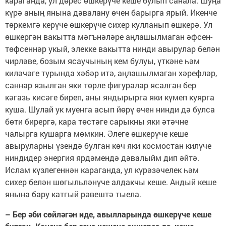
караганда, ул дөрес өшкерүче кеше булып санала. Шуңа
күрә аның янына дәвалану өчен барырга ярый. Икенче
төркемгә керүче өшкерүче сихер кулланып өшкерә. Ул
өшкергән вакытта мәгънәләре аңлашылмаган әфсен-
төфсеннәр укый, элекке вакытта нинди авырулар белән
чирләве, бозым ясаучының кем булуы, үткәне һәм
киләчәге турында хәбәр итә, аңлашылмаган хәрефләр,
саннар язылган яки төрле фигуралар ясалган бер
кәгазь кисәге биреп, аны яндырырга яки күмеп куярга
куша. Шулай ук муенга асып йөрү өчен нинди дә булса
бөти бирергә, кара төстәге сарыкны яки әтәчне
чалырга кушарга мөмкин. Әлеге өшкерүче кеше
авыруларны үзендә булган көч яки космостан килүче
ниндидер энергия ярдәмендә дәвалыйм дип әйтә.
Ислам күзлегеннән караганда, ул күрәзәчелек һәм
сихер белән шөгыльләнүче алдакчы кеше. Андый кеше
янына бару катгый рәвештә тыела.
– Бер әби сөйләгән иде, авылларында өшкерүче кеше