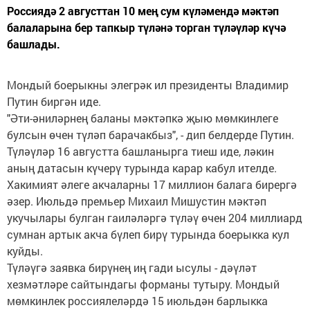
Россиядә 2 августтан 10 мең сум күләмендә мәктәп
балаларына бер тапкыр түләнә торган түләүләр күчә
башлады.
Мондый боерыкны элегрәк ил президенты Владимир
Путин биргән иде.
"Әти-әниләрнең баланы мәктәпкә җыю мөмкинлеге
булсын өчен түләп барачакбыз", - дип белдерде Путин.
Түләүләр 16 августта башланырга тиеш иде, ләкин
аның датасын күчерү турында карар кабул ителде.
Хакимият әлеге акчаларны 17 миллион балага бирергә
әзер. Июльдә премьер Михаил Мишустин мәктәп
укучылары булган гаиләләргә түләү өчен 204 миллиард
сумнан артык акча бүлеп бирү турында боерыкка кул
куйды.
Түләүгә заявка бирүнең иң гади ысулы - дәүләт
хезмәтләре сайтындагы форманы тутыру. Мондый
мөмкинлек россиялеләрдә 15 июльдән барлыкка