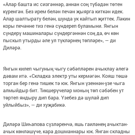
«Алар башта ис сизгәннәр, аннан соң түбәдән төтен
күренгән. Без ирем белән печән җыярга киткән идек.
Алар шалтырату белән, шунда ук кайтып җиттек. Ләкин
коры печәнне тиз генә сүндереп буламыни. Янгын
сүндерү машиналары сүндергәннән соң да, өч көн
пыскып утырды әле ул түкләрнең төпләре», — ди
Диләрә.
Янгын килеп чыгуның чыгу сәбәпләрен ачыклау әлегә
дәвам итә. «Складка электр уты кермәгән. Кояш төшә
торган бер генә тишек тә юк. Янгын үзеннән-үзе чыга
алмыйдыр бит. Тикшерүчеләр моның төп сәбәбен ут
төртеп яндыру дип бара. Үзебез дә шулай дип
уйлыйбыз», — ди хуҗабикә.
Диләрә Шиһапова сүзләренчә, яшь гаиләнең ачыктан-
ачык көнләшүче, кара дошманнары юк. Янган складны