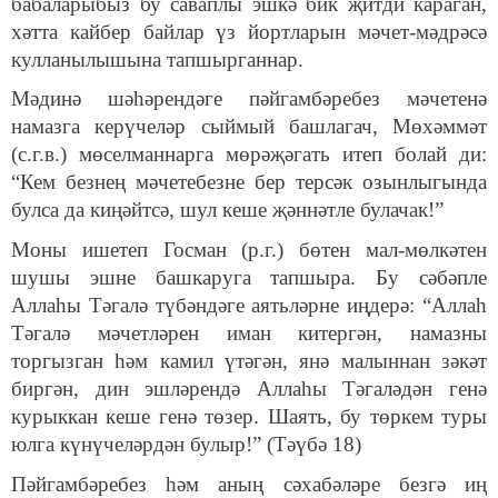
бабаларыбыз бу саваплы эшкә бик җитди караган,
хәтта кайбер байлар үз йортларын мәчет-мәдрәсә
кулланылышына тапшырганнар.
Мәдинә шәһәрендәге пәйгамбәребез мәчетенә
намазга керүчеләр сыймый башлагач, Мөхәммәт
(с.г.в.) мөселманнарга мөрәҗәгать итеп болай ди:
“Кем безнең мәчетебезне бер терсәк озынлыгында
булса да киңәйтсә, шул кеше җәннәтле булачак!”
Моны ишетеп Госман (р.г.) бөтен мал-мөлкәтен
шушы эшне башкаруга тапшыра. Бу сәбәпле
Аллаһы Тәгалә түбәндәге аятьләрне иңдерә: “Аллаһ
Тәгалә мәчетләрен иман китергән, намазны
торгызган һәм камил үтәгән, янә малыннан зәкәт
биргән, дин эшләрендә Аллаһы Тәгаләдән генә
курыккан кеше генә төзер. Шаять, бу төркем туры
юлга күнүчеләрдән булыр!” (Тәүбә 18)
Пәйгамбәребез һәм аның сәхабәләре безгә иң