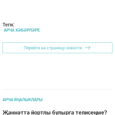
Теги:
АРЧА ХӘБӘРЛӘРЕ
Перейти на страницу новости
АРЧА ЯҢАЛЫКЛАРЫ
Җәннәттә йортлы булырга телисеңме?