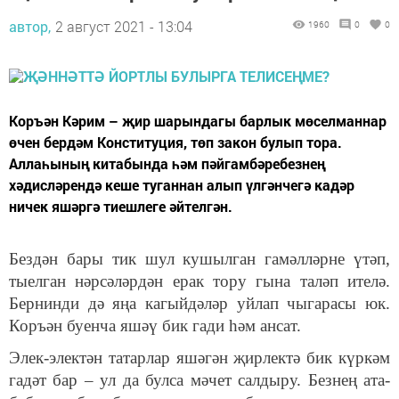
автор,
2 август 2021 - 13:04
1960
0
0
Коръән Кәрим – җир шарындагы барлык мөселманнар
өчен бердәм Конституция, төп закон булып тора.
Аллаһының китабында һәм пәйгамбәребезнең
хәдисләрендә кеше туганнан алып үлгәнчегә кадәр
ничек яшәргә тиешлеге әйтелгән.
Бездән бары тик шул кушылган гамәлләрне үтәп,
тыелган нәрсәләрдән ерак тору гына таләп ителә.
Бернинди дә яңа кагыйдәләр уйлап чыгарасы юк.
Коръән буенча яшәү бик гади һәм ансат.
Элек-электән татарлар яшәгән җирлектә бик күркәм
гадәт бар – ул да булса мәчет салдыру. Безнең ата-