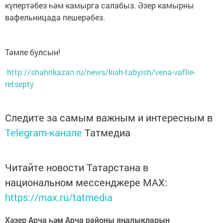
күпертәбез һәм камырга салабыз. Әзер камырны
вафельницада пешерәбез.
Тәмле булсын!
http://shahrikazan.ru/news/kish-tabyish/vena-vaflie-
retsepty
Следите за самым важным и интересным в
Telegram-канале
Татмедиа
Читайте новости Татарстана в
национальном мессенджере MАХ:
https://max.ru/tatmedia
Хәзер Арча һәм Арча районы яңалыкларын