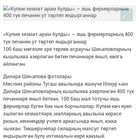
«Күпме хезмәт әрәм булды» — яшь фермерларның 400
түк печәнен ут төртеп яндырганнар
100 баш мөгезле эре терлек асраучы Шиһаповларның
кышлыкка әзерләгән бөтен печәннәре янып, көлгә
әйләнгән.
Диләрә Шиһапова фотолары
Мөслим районы Тугаш авылында яшәүче Илнур һәм
Диләрә Шиһаповларның кышлыкка әзерләнгән 400 түк
печәннәре янып беткән. 100 баш мал тотучы яшь
фермерлар бүген бик нык борчылалар. Күпме көч куеп
эшләгән хезмәтләре, малларның авызына керәсе
ризык, кемнеңдер үчлеге аркасында янып, юкка
чыккан. Тикшерүчеләр складның махсус төртеп
яндырылган булу ихтималын кире какмый.