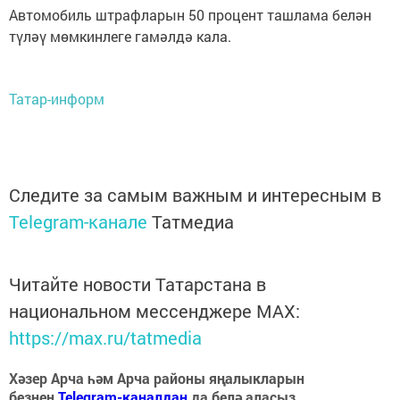
Автомобиль штрафларын 50 процент ташлама белән
түләү мөмкинлеге гамәлдә кала.
Татар-информ
Следите за самым важным и интересным в
Telegram-канале
Татмедиа
Читайте новости Татарстана в
национальном мессенджере MАХ:
https://max.ru/tatmedia
Хәзер Арча һәм Арча районы яңалыкларын
безнең
Telegram-каналдан
да белә аласыз