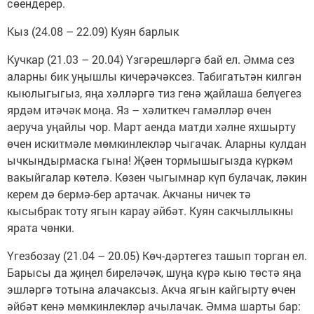
сөендерер.
Кыз (24.08 – 22.09) Куян барлык
Кучкар (21.03 – 20.04) Үзгәрешләргә бай ел. Әмма сез
аларны бик уңышлы кичерәчәксез. Табигатьтән килгән
кыюлыгыгыз, яңа хәлләргә тиз генә җайлаша белүегез
ярдәм итәчәк моңа. Яз – хәлиткеч гамәлләр өчен
аеруча уңайлы чор. Март аенда матди хәлне яхшырту
өчен искитмәле мөмкинлекләр чыгачак. Аларны кулдан
ычкындырмаска гына! Җәен тормышыгызда күркәм
вакыйгалар көтелә. Көзен чыгымнар күп булачак, ләкин
керем дә бермә-бер артачак. Акчаны ничек тә
кысыбрак тоту ягын карау әйбәт. Куян сакчыллыкны
ярата чөнки.
Үгезбозау (21.04 – 20.05) Көч-дәртегез ташып торган ел.
Барысы да җиңел биреләчәк, шуңа күрә кыю төстә яңа
эшләргә тотына алачаксыз. Акча ягын кайгырту өчен
әйбәт кенә мөмкинлекләр ачылачак. Әмма шарты бар: