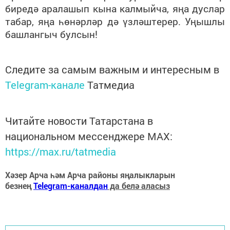
биредә аралашып кына калмыйча, яңа дуслар
табар, яңа һөнәрләр дә үзләштерер. Уңышлы
башлангыч булсын!
Следите за самым важным и интересным в
Telegram-канале
Татмедиа
Читайте новости Татарстана в
национальном мессенджере MАХ:
https://max.ru/tatmedia
Хәзер Арча һәм Арча районы яңалыкларын
безнең
Telegram-каналдан
да белә аласыз