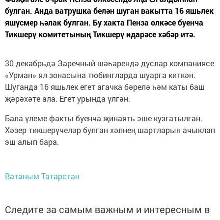
булган. Анда ватрушка белән шуган вакытта 16 яшьлек
яшүсмер һәлак булган. Бу хакта Пенза өлкәсе буенча
Тикшерү комитетының Тикшерү идарәсе хәбәр итә.
30 декабрьдә Заречный шәһәрендә дуслар компаниясе
«Урман» ял зонасына тюбингларда шуарга киткән.
Шуганда 16 яшьлек егет агачка бәрелә һәм каты баш
җәрәхәте ала. Егет урында үлгән.
Бала үлеме факты буенча җинаять эше кузгатылган.
Хәзер тикшерүчеләр булган хәлнең шартларын ачыклап
эш алып бара.
Ватаным Татарстан
Следите за самым важным и интересным в