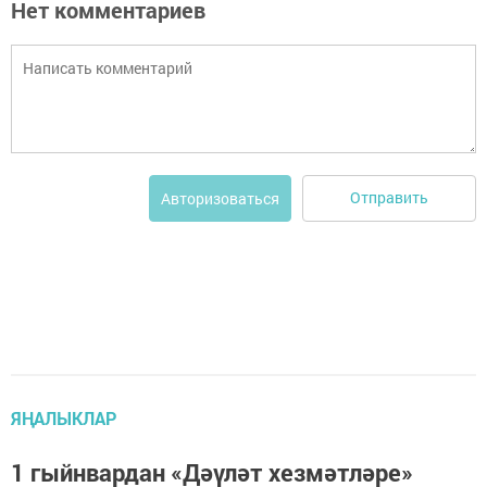
Нет комментариев
Отправить
Авторизоваться
ЯҢАЛЫКЛАР
1 гыйнвардан «Дәүләт хезмәтләре»