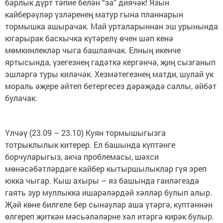
барлык дүрт тәпие белән “за” диячәк! Язын
кайберәүләр үзләренең матур гына планнарын
тормышка ашырачак. Май урталарыннан эш урынында
югарырак баскычка күтәрелү өчен шәп кенә
мөмкинлекләр чыга башлаячак. Елның икенче
яртысында, үзегезнең гадәткә кергәнчә, җиң сызганып
эшләргә туры киләчәк. Хезмәтегезнең матди, шулай ук
мораль әҗере әйтеп бетергесез дәрәҗәдә саллы, әйбәт
булачак.
Үлчәү (23.09 – 23.10) Куян тормышыгызга
тотрыклылык китерер. Ел башында күптәнге
борчуларыгыз, акча проблемасы, шәхси
мөнәсәбәтләрдәге кайбер кытыршылыклар гүя эреп
юкка чыгар. Кыш ахыры – яз башында гаиләгездә
гаять зур муллыкка ишарәләрдәй хәлләр булып алыр.
Җәй көне билгеле бер сынаулар аша үтәргә, күптәннән
өлгереп җиткән мәсьәләләрне хәл итәргә кирәк булыр.