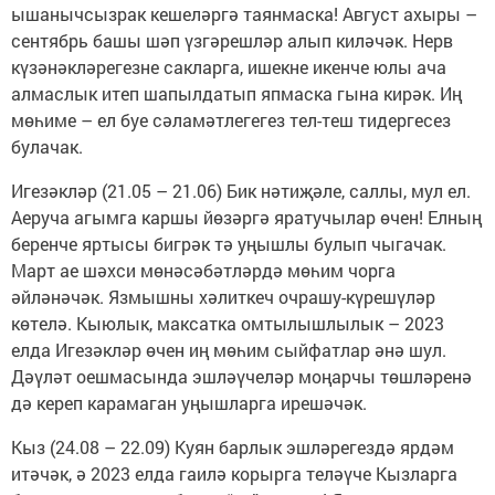
ышанычсызрак кешеләргә таянмаска! Август ахыры –
сентябрь башы шәп үзгәрешләр алып киләчәк. Нерв
күзәнәкләрегезне сакларга, ишекне икенче юлы ача
алмаслык итеп шапылдатып япмаска гына кирәк. Иң
мөһиме – ел буе сәламәтлегегез тел-теш тидергесез
булачак.
Игезәкләр (21.05 – 21.06) Бик нәтиҗәле, саллы, мул ел.
Аеруча агымга каршы йөзәргә яратучылар өчен! Елның
беренче яртысы бигрәк тә уңышлы булып чыгачак.
Март ае шәхси мөнәсәбәтләрдә мөһим чорга
әйләнәчәк. Язмышны хәлиткеч очрашу-күрешүләр
көтелә. Кыюлык, максатка омтылышлылык – 2023
елда Игезәкләр өчен иң мөһим сыйфатлар әнә шул.
Дәүләт оешмасында эшләүчеләр моңарчы төшләренә
дә кереп карамаган уңышларга ирешәчәк.
Кыз (24.08 – 22.09) Куян барлык эшләрегездә ярдәм
итәчәк, ә 2023 елда гаилә корырга теләүче Кызларга