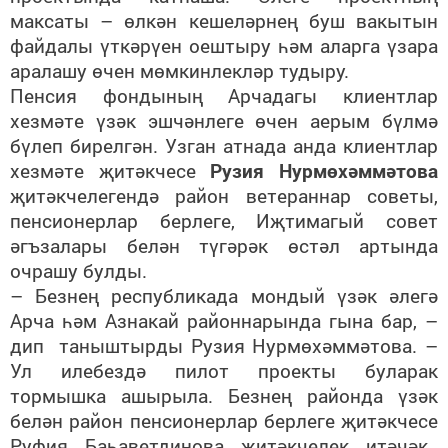
максаты – өлкән кешеләрнең буш вакытын
файдалы үткәрүен оештыру һәм аларга үзара
аралашу өчен мөмкинлекләр тудыру.
Пенсия фондының Арчадагы клиентлар
хезмәте үзәк эшчәнлеге өчен аерым бүлмә
бүлеп бирелгән. Узган атнада анда клиентлар
хезмәте җитәкчесе
Рузия Нурмөхәммәтова
җитәкчелегендә район ветераннар советы,
пенсионерлар берлеге, Иҗтимагый совет
әгъзалары белән түгәрәк өстәл артында
очрашу булды.
– Безнең республикада мондый үзәк әлегә
Арча һәм Азнакай районнарында гына бар, –
дип таныштырды Рузия Нурмөхәммәтова. –
Ул илебездә пилот проекты буларак
тормышка ашырыла. Безнең районда үзәк
белән район пенсионерлар берлеге җитәкчесе
Руфия Баһаветдинова җитәкчелек итәчәк.