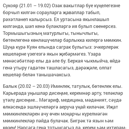
Сукояр (21.01 – 19.02) Озак вакытлар буе күңелегезне
борчып килгән сорауларга җаваплар табып,
рәхәтләнеп калырсыз. Ел уртасына якынлашып
килгәндә, шәп кенә бүләкләргә ия булып сөенерсез.
Тормышыгызның матурлыгы, тынычлыгы,
бөтенлегенә көнләшүчеләр барлыкка килергә мөмкин.
Шуңа күрә Куян елында саграк булыгыз: эчкерлерәк
кешеләрне үзегезгә якын җибәрмәгез. Үзара
мөнәсәбәтләр елы да әле бу. Беркая чыкмыйча, өйдә
генә утыру гадәтен ташласагыз, дәрәҗәле, олпат
кешеләр белән танышачаксыз.
Балык (20.02 – 20.03) Иминлек, татулык, бөтенлек елы.
Карьерада уңышлар дисеңме, керемнәр арту, теләкләр
үтәлү дисеңме… Мәгариф, медицина, мәдәният, сәүдә
өлкәсендә эшләүчеләргә аеруча уңай киләчәк. Иҗат
мөмкинлекләрен ачу өчен моңарчы күрелмәгән
мөмкинлекләр пәйда булачак. Бигрәк тә язын һәм
көзен! Нәрсәгә генә тотынсагыз да, керем һәм ихтирам-