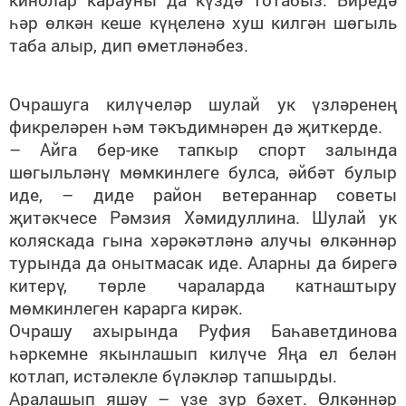
һәр өлкән кеше күңеленә хуш килгән шөгыль
таба алыр, дип өметләнәбез.
Очрашуга килүчеләр шулай ук үзләренең
фикреләрен һәм тәкъдимнәрен дә җиткерде.
– Айга бер-ике тапкыр спорт залында
шөгыльләнү мөмкинлеге булса, әйбәт булыр
иде, – диде район ветераннар советы
җитәкчесе Рәмзия Хәмидуллина. Шулай ук
коляскада гына хәрәкәтләнә алучы өлкәннәр
турында да онытмасак иде. Аларны да бирегә
китерү, төрле чараларда катнаштыру
мөмкинлеген карарга кирәк.
Очрашу ахырында Руфия Баһаветдинова
һәркемне якынлашып килүче Яңа ел белән
котлап, истәлекле бүләкләр тапшырды.
Аралашып яшәү – үзе зур бәхет. Өлкәннәр