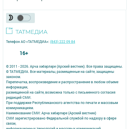
Телефон АО «ТАТМЕДИА»:
(843) 222 09 84
16+
© 2011 - 2026. Арча хәбәрләре (Арский вестник). Все права защищены.
© ТАТМЕДИА. Все материалы, размещенные на сайте, защищены
законом.
Перепечатка, воспроизведение и распространение в любом объеме
информации,
размещенной на сайте, возможна только с письменного согласия
редакций СМИ.
При поддержке Республиканского агентства по печати и массовым
коммуникациям.
Наименование СМИ: Арча хәбәрләре (Арский вестник)
СМИ зарегистрировано Федеральной службой по надзору в сфере
связи,
информационных технологий и массовых коммуникаций