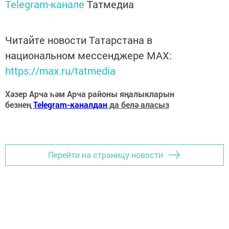
Telegram-канале
Татмедиа
Читайте новости Татарстана в
национальном мессенджере MАХ:
https://max.ru/tatmedia
Хәзер Арча һәм Арча районы яңалыкларын
безнең
Telegram-каналдан
да белә аласыз
Перейти на страницу новости