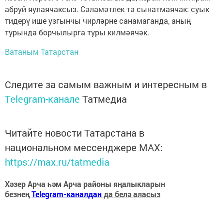
абруй яулаячаксыз. Сәламәтлек тә сынатмаячак: суык
тидерү ише узгынчы чирләрне санамаганда, аның
турында борчылырга туры килмәячәк.
Ватаным Татарстан
Следите за самым важным и интересным в
Telegram-канале
Татмедиа
Читайте новости Татарстана в
национальном мессенджере MАХ:
https://max.ru/tatmedia
Хәзер Арча һәм Арча районы яңалыкларын
безнең
Telegram-каналдан
да белә аласыз