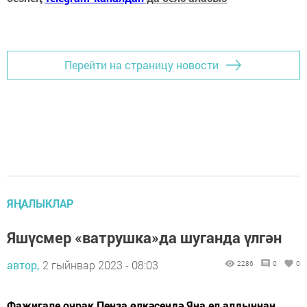
Перейти на страницу новости
ЯҢАЛЫКЛАР
Яшүсмер «ватрушка»да шуганда үлгән
автор,
2 гыйнвар 2023 - 08:03
2286
0
0
Фаҗигале очрак Пенза өлкәсендә Яңа ел алдыннан