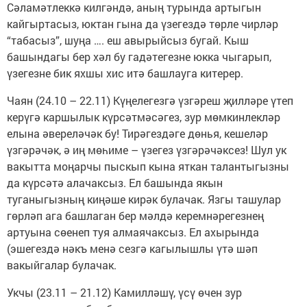
Сәламәтлеккә килгәндә, аның турында артыгын
кайгыртасыз, юктан гына да үзегездә төрле чирләр
“табасыз”, шуңа …. еш авырыйсыз бугай. Кыш
башындагы бер хәл бу гадәтегезне юкка чыгарып,
үзегезне бик яхшы хис итә башлауга китерер.
Чаян (24.10 – 22.11) Күңелегезгә үзгәреш җилләре үтеп
керүгә каршылык күрсәтмәсәгез, зур мөмкинлекләр
елына әвереләчәк бу! Тирәгездәге дөнья, кешеләр
үзгәрәчәк, ә иң мөһиме – үзегез үзгәрәчәксез! Шул ук
вакытта моңарчы пыскып кына яткан талантыгызны
да күрсәтә алачаксыз. Ел башында якын
туганыгызның киңәше кирәк булачак. Язгы ташулар
гөрләп ага башлаган бер мәлдә керемнәрегезнең
артуына сөенеп туя алмаячаксыз. Ел ахырында
(эшегездә нәкъ менә сезгә кагылышлы үтә шәп
вакыйгалар булачак.
Укчы (23.11 – 21.12) Камилләшү, үсү өчен зур