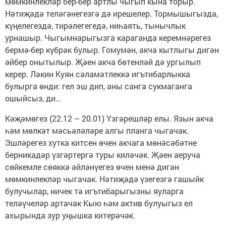
мөмкинлекләр бер-бер артлы чыгып кына торыр.
Нәтиҗәдә теләгәнегезгә дә ирешелер. Тормышыгызда,
күңелегездә, тирәлегегедә, ниһаять, тынычлык
урнашыр. Чыгымнарыгызга караганда керемнәрегез
бермә-бер күбрәк булыр. Гомумән, акча кытлыгы дигән
әйбер онытылыр. Җәен акча бөтенләй дә ургылып
керер. Ләкин Куян сәламәтлеккә игътибарлыкка
булырга өнди: гел эш дип, аны санга сукмаганга
ошыйсыз, ди…
Кәҗәмөгез (22.12 – 20.01) Үзгәрешләр елы. Язын акча
һәм мөлкәт мәсьәләләре алгы планга чыгачак.
Эшләрегез хутка китсен өчен акчага мөнәсәбәтне
берникадәр үзгәртергә туры киләчәк. Җәен аеруча
сөйкемле сөяккә әйләнүегез өчен менә дигән
мөмкинлекләр чыгачак. Нәтиҗәдә үзегезгә гашыйк
булучылар, ничек тә игътибарыгызны яуларга
теләүчеләр артачак Кыю һәм актив булуыгыз ел
ахырында зур уңышка китерәчәк.