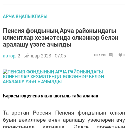
АРЧА ЯҢАЛЫКЛАРЫ
Пенсия фондының Арча районындагы
клиентлар хезмәтендә өлкәннәр белән
аралашу үзәге ачылды
автор,
2 гыйнвар 2023 - 07:05
1198
0
0
Һәркем күңеленә якын шөгыль таба алачак
Татарстан Россия Пенсия фондының өлкән
буын вәкилләре өчен аралашу үзәкләрен ачу
проектында катнаша. Әлеге проектның