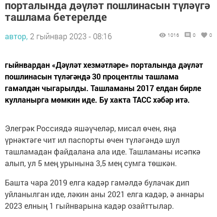
порталында дәүләт пошлинасын түләүгә
ташлама бетерелде
автор,
2 гыйнвар 2023 - 08:16
1016
0
0
гыйнвардан «Дәүләт хезмәтләре» порталында дәүләт
пошлинасын түләгәндә 30 процентлы ташлама
гамәлдән чыгарылды. Ташламаны 2017 елдан бирле
кулланырга мөмкин иде. Бу хакта ТАСС хәбәр итә.
Элегрәк Россиядә яшәүчеләр, мисал өчен, яңа
үрнәктәге чит ил паспорты өчен түләгәндә шул
ташламадан файдалана ала иде. Ташламаны исәпкә
алып, ул 5 мең урынына 3,5 мең сумга төшкән.
Башта чара 2019 елга кадәр гамәлдә булачак дип
уйланылган иде, ләкин аны 2021 елга кадәр, ә аннары
2023 елның 1 гыйнварына кадәр озайттылар.