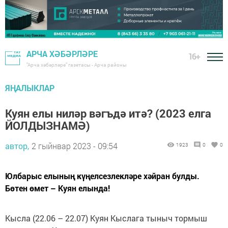
АРЧА ХӘБӘРЛӘРЕ
16+
"Арча хәбәрләре" газетасы - Арча районы
ЯҢАЛЫКЛАР
Куян елы ниләр вәгъдә итә? (2023 елга
ЙОЛДЫЗНАМӘ)
автор,
2 гыйнвар 2023 - 09:54
1923
0
0
Юлбарыс елының күңелсезлекләре хәйран булды.
Бөтен өмет – Куян елында!
Кысла (22.06 – 22.07) Куян Кыслага тыныч тормыш