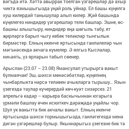
вәгъдә итә. Хәтта авыррак тоелган үзгәрешләр дә ахыр
чиктә язмышыгызда уңай роль уйнар. Ел башы күңелгә
хуш килердәй танышулар алып килер. Җәй башында
күңелегез ниндидер үзгәрешләр тели башлар. Эшне, өс-
башны алыштыру, ниндидер яңа шөгыль табу, ят
җирләргә барып чыгу кебек теләкләр тынгылык
бирмәстер. Елның икенче яртысында гаиләлеләр чын
мәгънәсендә акчага күмелер. Ә ялгыз Кыслалар,
ниһаять, үз ярларын табып сөенер.
Арыслан (23.07 – 23.08) Ямансулап утырырга вакыт
булмаячак! Эш, шәхси мөнәсәбәтләр, күңелнең
чынбарлыкта нәрсә теләвен ачыкларга тырышу… Язын
үзегездә таулар күчерердәй көч-куәт сизәрсез. 21
апрельгә кадәр – карьера баскычыннан югарыга
үрмәли башлау өчен искиткеч дәрәҗәдә уңайлы чор.
Шул ук вакытта бик акчалы вакыт. Елның икенче
яртысында шәхси тормышыгызда, гаиләгегездә менә
дигән үзгәрешләр булыр. Якыннарыгыз үзегезне бик тә