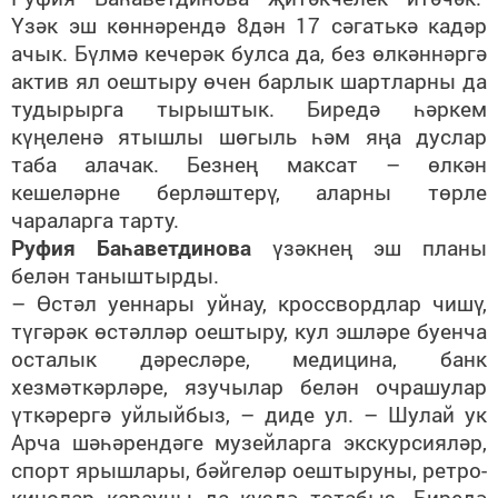
Үзәк эш көннәрендә 8дән 17 сәгатькә кадәр
ачык. Бүлмә кечерәк булса да, без өлкәннәргә
актив ял оештыру өчен барлык шартларны да
тудырырга тырыштык. Биредә һәркем
күңеленә ятышлы шөгыль һәм яңа дуслар
таба алачак. Безнең максат – өлкән
кешеләрне берләштерү, аларны төрле
чараларга тарту.
Руфия Баһаветдинова
үзәкнең эш планы
белән таныштырды.
– Өстәл уеннары уйнау, кроссвордлар чишү,
түгәрәк өстәлләр оештыру, кул эшләре буенча
осталык дәресләре, медицина, банк
хезмәткәрләре, язучылар белән очрашулар
үткәрергә уйлыйбыз, – диде ул. – Шулай ук
Арча шәһәрендәге музейларга экскурсияләр,
спорт ярышлары, бәйгеләр оештыруны, ретро-
кинолар карауны да күздә тотабыз. Биредә