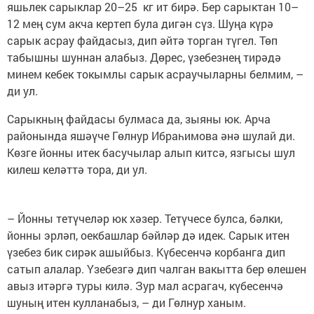
яшьлек сарыклар 20–25 кг ит бирә. Бер сарыктан 10–
12 мең сум акча кертеп була дигән сүз. Шуңа күрә
сарык асрау файдасыз, дип әйтә торган түгел. Төп
табышны шуннан алабыз. Дөрес, үзебезнең тирәдә
минем кебек токымлы сарык асраучыларны белмим, –
ди ул.
Сарыкның файдасы булмаса да, зыяны юк. Арча
районында яшәүче Гөлнур Ибраһимова әнә шулай ди.
Көзге йонны итек басучылар алып китсә, язгысы шул
килеш келәттә тора, ди ул.
– Йонны тетүчеләр юк хәзер. Тетүчесе булса, бәлки,
йонны эрләп, оекбашлар бәйләр дә идек. Сарык итен
үзебез бик сирәк ашыйбыз. Күбесенчә корбанга дип
сатып алалар. Үзебезгә дип чалган вакытта бер өлешен
авыз итәргә туры килә. Зур мал асрагач, күбесенчә
шуның итен кулланабыз, – ди Гөлнур ханым.