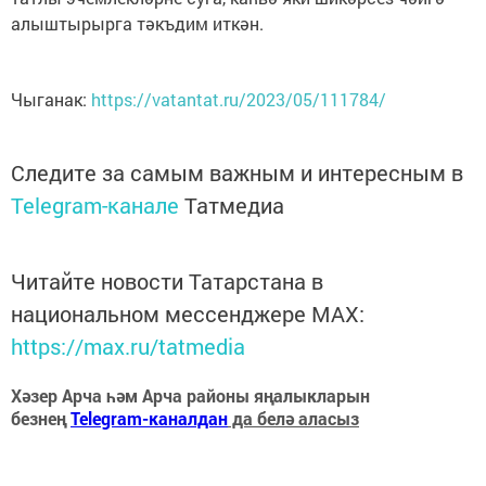
алыштырырга тәкъдим иткән.
Чыганак:
https://vatantat.ru/2023/05/111784/
Следите за самым важным и интересным в
Telegram-канале
Татмедиа
Читайте новости Татарстана в
национальном мессенджере MАХ:
https://max.ru/tatmedia
Хәзер Арча һәм Арча районы яңалыкларын
безнең
Telegram-каналдан
да белә аласыз