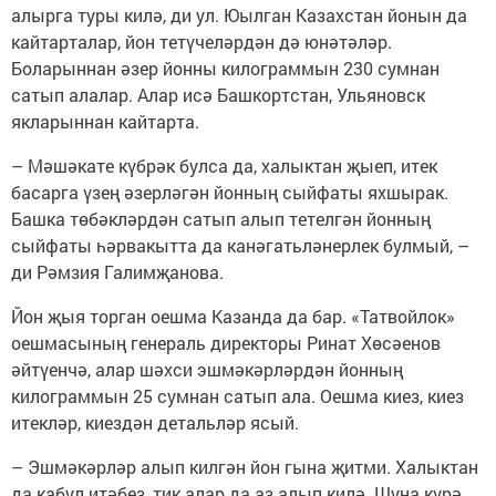
алырга туры килә, ди ул. Юылган Казахстан йонын да
кайтарталар, йон тетүчеләрдән дә юнәтәләр.
Боларыннан әзер йонны килограммын 230 сумнан
сатып алалар. Алар исә Башкортстан, Ульяновск
якларыннан кайтарта.
– Мәшәкате күбрәк булса да, халыктан җыеп, итек
басарга үзең әзерләгән йонның сыйфаты яхшырак.
Башка төбәкләрдән сатып алып тетелгән йонның
сыйфаты һәрвакытта да канәгатьләнерлек булмый, –
ди Рәмзия Галимҗанова.
Йон җыя торган оешма Казанда да бар. «Татвойлок»
оешмасының генераль директоры Ринат Хөсәенов
әйтүенчә, алар шәхси эшмәкәрләрдән йонның
килограммын 25 сумнан сатып ала. Оешма киез, киез
итекләр, киездән детальләр ясый.
– Эшмәкәрләр алып килгән йон гына җитми. Халыктан
да кабул итәбез, тик алар да аз алып килә. Шуңа күрә