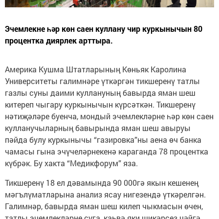
Эчемлекне һәр көн саен куллану чир куркынычын 80
процентка диярлек арттыра.
Америка Кушма Штатларының Көньяк Каролина
Университеты галимнәре үткәргән тикшеренү татлы
газлы суны даими куллануның бавырда яман шеш
китереп чыгару куркынычын күрсәткән. Тикшеренү
нәтиҗәләре буенча, мондый эчемлекләрне һәр көн саен
кулланучыларның бавырында яман шеш авыруы
пәйда булу куркынычы “газировка”ны аена өч банка
чамасы гына эчүчеләрнекенә караганда 78 процентка
күбрәк. Бу хакта “Медикфорум” яза.
Тикшеренү 18 ел дәвамында 90 000гә якын кешенең
мәгълүматларына анализ ясау нигезендә үткәрелгән.
Галимнәр, бавырда яман шеш килеп чыкмасын өчен,
татлы эчемлекләрне суга, каһвә яки шикәрсез чәйгә