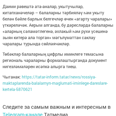
Даими рәвештә ата-аналар, укытучылар,
китапханәчеләр – балаларны тәрбияләү һәм укыту
белән бәйле барлык белгечләр өчен «агарту чаралары»
үткәреләчәк. Аерым алганда, бу дәресләрдә балаларны
«аларның сәламәтлегенә, әхлакый һәм рухи үсешенә
зыян китерә ала торган» мәгълүматтан саклау
чаралары турында сөйләячәкләр.
Төбәкләр балаларның цифрлы иминлеге темасына
региональ чараларны формалаштырганда документ
нигезләмәләрен исәпкә алырга тиеш.
Чыганак:
https://tatar-inform.tatar/news/rossiya-
maktaplarenda-balalarnyn-maglumati-iminlege-dareslare-
kertela-5870621
Следите за самым важным и интересным в
Telegram-канале
Татмедиа