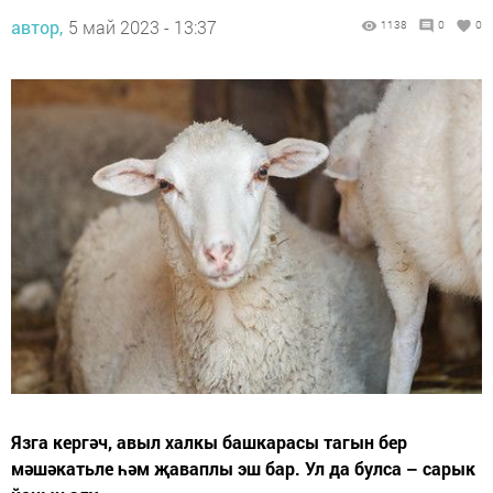
автор,
5 май 2023 - 13:37
1138
0
0
Язга кергәч, авыл халкы башкарасы тагын бер
мәшәкатьле һәм җаваплы эш бар. Ул да булса – сарык