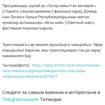
Программада, шулай ук, «Хәтер вакыттан көчлерәк «
(»Память сильнее времени») фильмын карау, Донецк
һәм Луганск Халык Республикаларыннан килгән
кунаклар катнашында «Якты май» (»Светлый май»)
фестивале планлаштырыла.
Трансляциягә һәр кешене кушылырга чакырабыз. Эфир
яздырылып барачак, аны трансляциядән соң да карау
мөмкинлеге бар.
Чыганак(фото) :
https://tatar-inform.tatar/news/maskau-
tatar-madani-uzagenda-telekuper-ilnen-torle-sahar-
veterannaryn-berlastera-5870627
Следите за самым важным и интересным в
Telegram-канале
Татмедиа