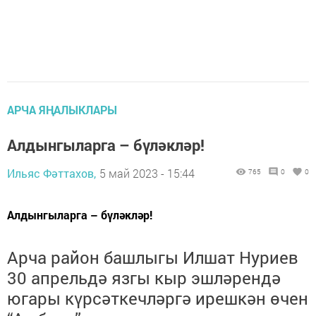
АРЧА ЯҢАЛЫКЛАРЫ
Алдынгыларга – бүләкләр!
Ильяс Фәттахов,
5 май 2023 - 15:44
765
0
0
Алдынгыларга – бүләкләр!
Арча район башлыгы Илшат Нуриев
30 апрельдә язгы кыр эшләрендә
югары күрсәткечләргә ирешкән өчен