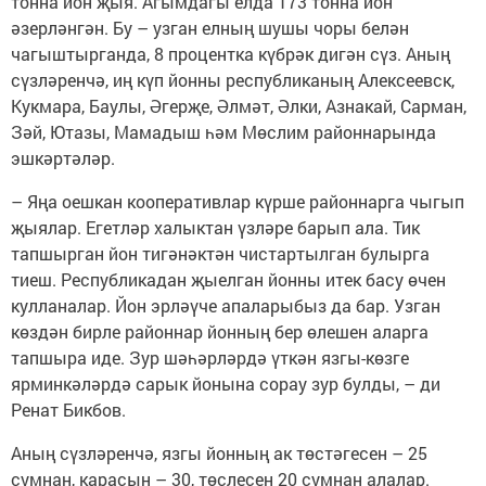
тонна йон җыя. Агымдагы елда 173 тонна йон
әзерләнгән. Бу – узган елның шушы чоры белән
чагыштырганда, 8 процентка күбрәк дигән сүз. Аның
сүзләренчә, иң күп йонны республиканың Алексеевск,
Кукмара, Баулы, Әгерҗе, Әлмәт, Әлки, Азнакай, Сарман,
Зәй, Ютазы, Мамадыш һәм Мөслим районнарында
эшкәртәләр.
– Яңа оешкан кооперативлар күрше районнарга чыгып
җыялар. Егетләр халыктан үзләре барып ала. Тик
тапшырган йон тигәнәктән чистартылган булырга
тиеш. Республикадан җыелган йонны итек басу өчен
кулланалар. Йон эрләүче апаларыбыз да бар. Узган
көздән бирле районнар йонның бер өлешен аларга
тапшыра иде. Зур шәһәрләрдә үткән язгы-көзге
ярминкәләрдә сарык йонына сорау зур булды, – ди
Ренат Бикбов.
Аның сүзләренчә, язгы йонның ак төстәгесен – 25
сумнан, карасын – 30, төслесен 20 сумнан алалар.