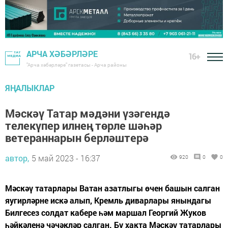
АРЧА ХӘБӘРЛӘРЕ
16+
"Арча хәбәрләре" газетасы - Арча районы
ЯҢАЛЫКЛАР
Мәскәү Татар мәдәни үзәгендә
телекүпер илнең төрле шәһәр
ветераннарын берләштерә
автор,
5 май 2023 - 16:37
920
0
0
Мәскәү татарлары Ватан азатлыгы өчен башын салган
яугирләрне искә алып, Кремль диварлары янындагы
Билгесез солдат кабере һәм маршал Георгий Жуков
һәйкәленә чәчәкләр салган. Бу хакта Мәскәү татарлары