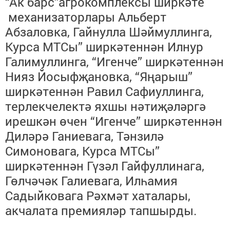
“Ак барс”агрокомплексы ширкәте
механизаторлары Альберт
Абзаловка, Гайнулла Шәймуллинга,
Курса МТСы” ширкәтеннән Илнур
Галимуллинга, “Игенче” ширкәтеннән
Нияз Йосыфҗановка, “Яңарыш”
ширкәтеннән Равил Сафиуллинга,
терлекчелектә яхшы нәтиҗәләргә
ирешкән өчен “Игенче” ширкәтеннән
Диләрә Ганиевага, Тәнзилә
Симоновага, Курса МТСы”
ширкәтеннән Гүзәл Гайфуллинага,
Гөлчәчәк Галиевага, Илһамия
Садыйковага Рәхмәт хаталары,
акчалата премияләр тапшырды.