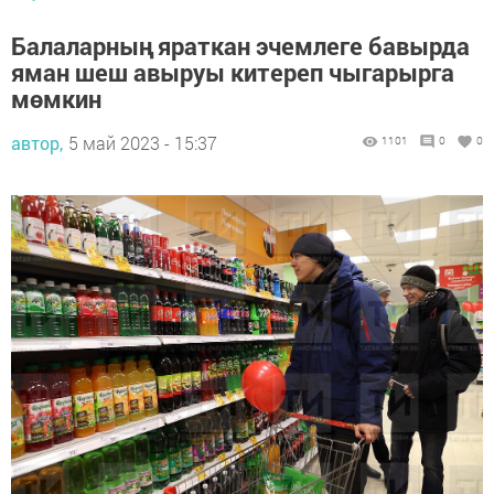
Балаларның яраткан эчемлеге бавырда
яман шеш авыруы китереп чыгарырга
мөмкин
автор,
5 май 2023 - 15:37
1101
0
0