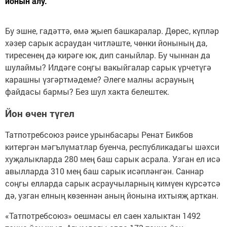
йонын алу.
Бу эшне, гадәттә, өмә җыеп башкаралар. Дөрес, күпләр
хәзер сарык асраудан читләште, чөнки йонының да,
тиресенең дә кирәге юк, дип саныйлар. Бу чыннан да
шулаймы? Илдәге соңгы вакыйгалар сарык үрчетүгә
карашны үзгәртмәдеме? Әлеге малны асрауның
файдасы бармы? Без шул хакта белештек.
Йон өчен түгел
Татпотребсоюз рәисе урынбасары Ренат Бикбов
китергән мәгълүматлар буенча, республикадагы шәхси
хуҗалыкларда 280 мең баш сарык асрала. Узган ел исә
авылларда 310 мең баш сарык исәпләнгән. Саннар
соңгы елларда сарык асраучыларның кимүен күрсәтсә
дә, узган елның көзеннән аның йонына ихтыяҗ арткан.
«Татпотребсоюз» оешмасы ел саен халыктан 1492