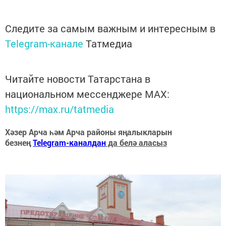
Следите за самым важным и интересным в
Telegram-канале
Татмедиа
Читайте новости Татарстана в
национальном мессенджере MАХ:
https://max.ru/tatmedia
Хәзер Арча һәм Арча районы яңалыкларын
безнең
Telegram-каналдан
да белә аласыз