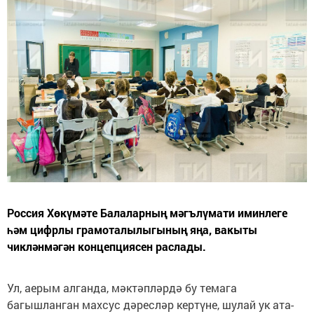
Россия Хөкүмәте Балаларның мәгълүмати иминлеге
һәм цифрлы грамоталылыгының яңа, вакыты
чикләнмәгән концепциясен раслады.
Ул, аерым алганда, мәктәпләрдә бу темага
багышланган махсус дәресләр кертүне, шулай ук ата-