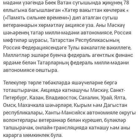
мәдәни үзәгендә Бөек Ватан сугышында җиңүнең 78
еллыгына багышланган «Хәтер вакыттан көчлерәк «
(»Память сильнее времени») дип аталган сугыш
ветераннарын хөрмәтләү акциясе уза. Аны Мәскәү
шәһәренең татар милли-мәдәни автономиясе, Россия
мөфтиләр шурасы, Татарстан Республикасының
Россия Федерациясендәге Тулы вәкаләтле вәкиллеге,
Милләтләр эшләре буенча федераль агентлык финанс
ярдәме белән Татарларның федераль милли-мәдәни
автономиясе оештыра.
Телекүпер төрле төбәкләрдә яшәүчеләрне бергә
тоташтырачак. Акциядә катнашучы Мәскәү, Санкт-
Петербург, Казан, Владивосток, Сахалин, Урай, Ялта,
Омск, Махачкала шәһәрләре, Кырым һәм Дагыстан
республикалары, Ханты-Мансийск автономияле округы
волонтерлары ветераннар белән күрешеп, бүләкләр
тапшырачак, онлайн-трансляциядә катнашу һәм аны
карарга мөмкинлек була.