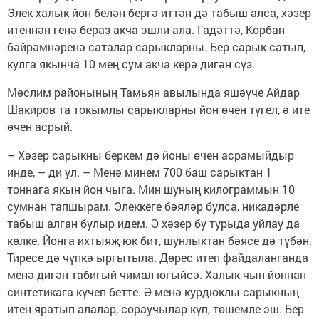
Элек халык йон белән бергә иттән дә табыш алса, хәзер
итеннән генә бераз акча эшли ала. Гадәттә, Корбан
бәйрәмнәренә саталар сарыкларны. Бер сарык сатып,
кулга якынча 10 мең сум акча керә дигән сүз.
Мөслим районының Тамьян авылында яшәүче Айдар
Шакиров та токымлы сарыкларны йон өчен түгел, ә ите
өчен асрый.
– Хәзер сарыкны беркем дә йоны өчен асрамыйдыр
инде, – ди ул. – Менә минем 700 баш сарыктан 1
тоннага якын йон чыга. Мин шуның килограммын 10
сумнан тапшырам. Элеккеге бәяләр булса, никадәрле
табыш алган булыр идем. Ә хәзер бу турыда уйлау да
көлке. Йонга ихтыяҗ юк бит, шунлыктан бәясе дә түбән.
Тиресе дә чүпкә ыргытыла. Дөрес итеп файдаланганда
менә дигән табигый чимал югыйсә. Халык чын йоннан
синтетикага күчеп бетте. Ә менә курдюклы сарыкның
итен яратып алалар, сораучылар күп, төшемле эш. Бер