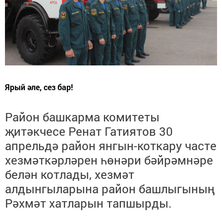
Ярый әле, сез бар!
Район башкарма комитеты
җитәкчесе Ренат Гатиятов 30
апрельдә район янгын-коткару часте
хезмәткәрләрен һөнәри бәйрәмнәре
белән котлады, хезмәт
алдынгыларына район башлыгының
Рәхмәт хатларын тапшырды.