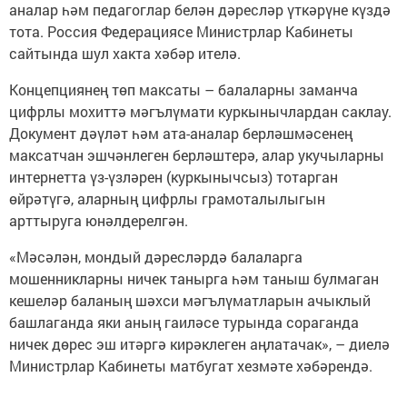
аналар һәм педагоглар белән дәресләр үткәрүне күздә
тота. Россия Федерациясе Министрлар Кабинеты
сайтында шул хакта хәбәр ителә.
Концепциянең төп максаты – балаларны заманча
цифрлы мохиттә мәгълүмати куркынычлардан саклау.
Документ дәүләт һәм ата-аналар берләшмәсенең
максатчан эшчәнлеген берләштерә, алар укучыларны
интернетта үз-үзләрен (куркынычсыз) тотарган
өйрәтүгә, аларның цифрлы грамоталылыгын
арттыруга юнәлдерелгән.
«Мәсәлән, мондый дәресләрдә балаларга
мошенникларны ничек танырга һәм таныш булмаган
кешеләр баланың шәхси мәгълүматларын ачыклый
башлаганда яки аның гаиләсе турында сораганда
ничек дөрес эш итәргә кирәклеген аңлатачак», – диелә
Министрлар Кабинеты матбугат хезмәте хәбәрендә.