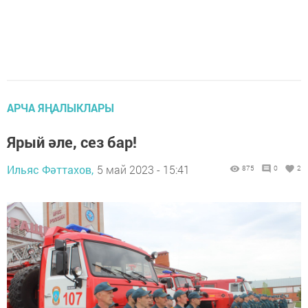
АРЧА ЯҢАЛЫКЛАРЫ
Ярый әле, сез бар!
Ильяс Фәттахов,
5 май 2023 - 15:41
875
0
2