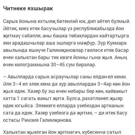
Читнеке яхшырак
Сарык йонына ихтыяҗ бөтенләй юк, дип әйтеп булмый.
Әйтик, киез итек басучылар үз республикабызда йон
җитмәү сәбәпле, аны башка төбәкләрдән кайтартырга
яки арадашчылар аша эшләргә мәҗбүр. Зур Кукмара
авылында яшәүче Галимҗановлар гаиләсе итек басар
өчен халыктан бары тик көзге йонны гына җыя. Аның
өчен килограммына 30–45 сум бирәләр.
– Авылларда сарык асраучылар саны елдан-ел кими.
Әле 3–4 ел элек кенә дә зур авыллардан 3–4әр көн йон
җыя идек. Хәзер бу эш өчен нибары бер көн, кайвакыт
хәтта 1 сәгать вакыт җитә. Булса, рәхәтләнеп җыяр
идек югыйсә. Элеккеге елларда үзебездән артканын
сата да идек. Хәзер үзебезгә дә җитми, – ди итек басу
остасы Рәмзия Галимҗанова.
Халыктан җыелган йон җитмәгәч, күбесенчә сатып