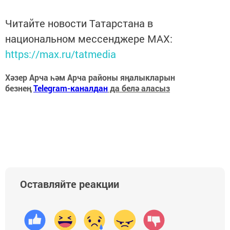
Читайте новости Татарстана в
национальном мессенджере MАХ:
https://max.ru/tatmedia
Хәзер Арча һәм Арча районы яңалыкларын
безнең
Telegram-каналдан
да белә аласыз
Оставляйте реакции