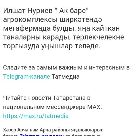
Илшат Нуриев “ Ак барс”
агрокомплексы ширкәтендә
мегафермада булды, яңа кайткан
таналарны карады, терлекчелекне
торгызуда уңышлар теләде.
Следите за самым важным и интересным в
Telegram-канале
Татмедиа
Читайте новости Татарстана в
национальном мессенджере MАХ:
https://max.ru/tatmedia
Хәзер Арча һәм Арча районы яңалыкларын
безнең
Telegram-каналдан
да белә аласыз