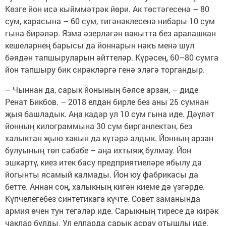
Көзге йон исә кыйммәтрәк йөри. Ак төстәгесенә – 80
сум, карасына – 60 сум, тигәнәклесенә нибары 10 сум
гына бирәләр. Язма әзерләгән вакытта без аралашкан
кешеләрнең барысы да йоннарын нәкъ менә шул
бәядән тапшыруларын әйттеләр. Күрәсең, 60–80 сумга
йон тапшыру бик сирәкләргә генә эләгә торгандыр.
– Чыннан да, сарык йонының бәясе арзан, – диде
Ренат Бикбов. – 2018 елдан бирле без аны 25 сумнан
җыя башладык. Аңа кадәр ул 10 сум гына иде. Дәүләт
йонның килограммына 30 сум биргәнлектән, без
халыктан җыю хакын да күтәрә алдык. Йонның арзан
булуының төп сәбәбе – аңа ихтыяҗ булмау. Йон
эшкәртү, киез итек басу предприятиеләре ябылу да
йогынты ясамый калмады. Йон юу фабрикасы да
бетте. Аннан соң, халыкның кигән киеме дә үзгәрде.
Күпчелегебез синтетикага күчте. Совет заманында
армия өчен тун тегәләр иде. Сарыкның тиресе дә кирәк
чаклар булды. Ул елларда сарык асрау отышлы иде.