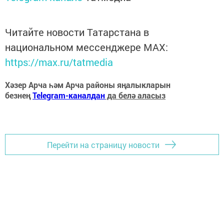
Читайте новости Татарстана в
национальном мессенджере MАХ:
https://max.ru/tatmedia
Хәзер Арча һәм Арча районы яңалыкларын
безнең
Telegram-каналдан
да белә аласыз
Перейти на страницу новости