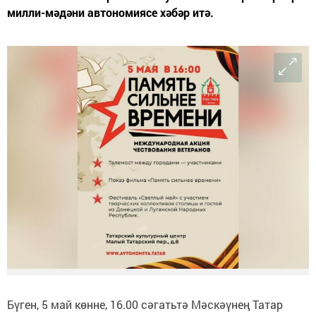
милли-мәдәни автономиясе хәбәр итә.
Бүген, 5 май көнне, 16.00 сәгатьтә Мәскәүнең Татар