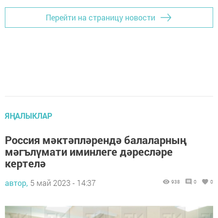
Перейти на страницу новости
ЯҢАЛЫКЛАР
Россия мәктәпләрендә балаларның
мәгълүмати иминлеге дәресләре
кертелә
автор,
5 май 2023 - 14:37
938
0
0