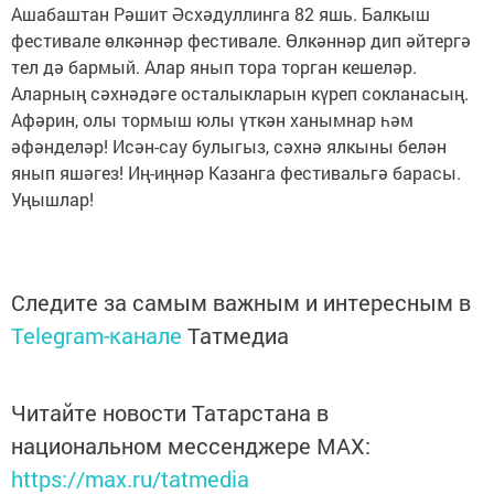
Ашабаштан Рәшит Әсхәдуллинга 82 яшь. Балкыш
фестивале өлкәннәр фестивале. Өлкәннәр дип әйтергә
тел дә бармый. Алар янып тора торган кешеләр.
Аларның сәхнәдәге осталыкларын күреп сокланасың.
Афәрин, олы тормыш юлы үткән ханымнар һәм
әфәнделәр! Исән-сау булыгыз, сәхнә ялкыны белән
янып яшәгез! Иң-иңнәр Казанга фестивальгә барасы.
Уңышлар!
Следите за самым важным и интересным в
Telegram-канале
Татмедиа
Читайте новости Татарстана в
национальном мессенджере MАХ:
https://max.ru/tatmedia