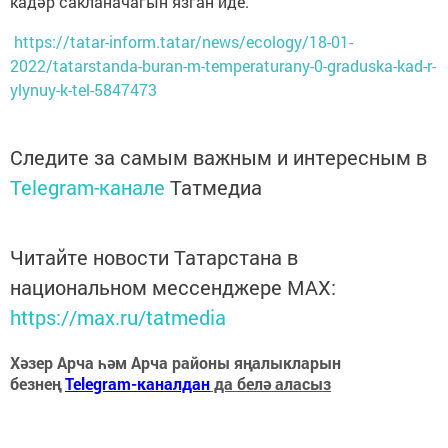
кадәр сакланачагын язган иде.
https://tatar-inform.tatar/news/ecology/18-01-
2022/tatarstanda-buran-m-temperaturany-0-graduska-kad-r-
ylynuy-k-tel-5847473
Следите за самым важным и интересным в
Telegram-канале
Татмедиа
Читайте новости Татарстана в
национальном мессенджере MАХ:
https://max.ru/tatmedia
Хәзер Арча һәм Арча районы яңалыкларын
безнең
Telegram-каналдан
да белә аласыз