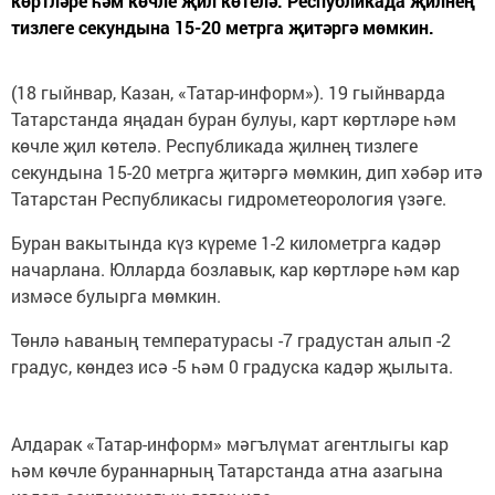
көртләре һәм көчле җил көтелә. Республикада җилнең
тизлеге секундына 15-20 метрга җитәргә мөмкин.
(18 гыйнвар, Казан, «Татар-информ»). 19 гыйнварда
Татарстанда яңадан буран булуы, карт көртләре һәм
көчле җил көтелә. Республикада җилнең тизлеге
секундына 15-20 метрга җитәргә мөмкин, дип хәбәр итә
Татарстан Республикасы гидрометеорология үзәге.
Буран вакытында күз күреме 1-2 километрга кадәр
начарлана. Юлларда бозлавык, кар көртләре һәм кар
измәсе булырга мөмкин.
Төнлә һаваның температурасы -7 градустан алып -2
градус, көндез исә -5 һәм 0 градуска кадәр җылыта.
Алдарак «Татар-информ» мәгълүмат агентлыгы кар
һәм көчле бураннарның Татарстанда атна азагына