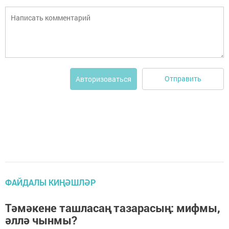
Отправить
Авторизоваться
ФАЙДАЛЫ КИҢӘШЛӘР
Тәмәкене ташласаң тазарасың: мифмы,
әллә чынмы?