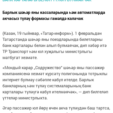
Барлык шәһәр яны кассаларында һәм автоматларда
акчасыз түләү формасы гамәлдә калачак
(Казан, 19 гыйнвар, «Татар-информ»). 1 февральдән
Татарстанда шәһәр яны поездларында билетларны
банк карталары белән алып булмаячак, дип хәбәр итә
ТР Транспорт һәм юл хуҗалыгы министрлыгы
матбугат хезмәте.
«Мондый карар „Содружество“ шәһәр яны пассажир
компаниясенә хезмәт күрсәтү полигонында тотрыклы
интернет булмау сәбәпле кабул ителде. Барлык
банкларның һәм түләү системаларының банк
карталары түләүгә кабул ителмәячәк», — дип билгеләп
үттеләр министрлыкта.
Әгәр пассажир юл йөрү өчен акча түләүдән баш тартса,