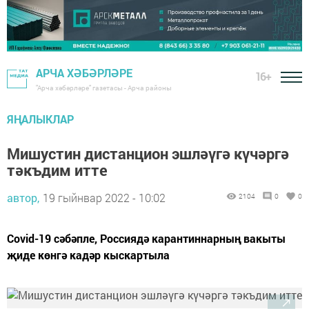
АРЧА ХӘБӘРЛӘРЕ
16+
"Арча хәбәрләре" газетасы - Арча районы
ЯҢАЛЫКЛАР
Мишустин дистанцион эшләүгә күчәргә
тәкъдим итте
автор,
19 гыйнвар 2022 - 10:02
2104
0
0
Covid-19 сәбәпле, Россиядә карантиннарның вакыты
җиде көнгә кадәр кыскартыла