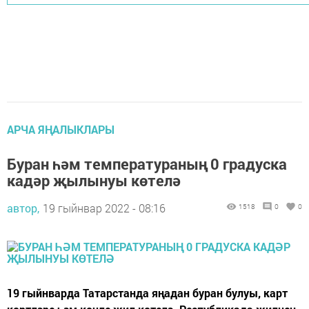
АРЧА ЯҢАЛЫКЛАРЫ
Буран һәм температураның 0 градуска
кадәр җылынуы көтелә
автор,
19 гыйнвар 2022 - 08:16
1518
0
0
19 гыйнварда Татарстанда яңадан буран булуы, карт