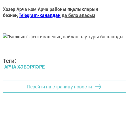
Хәзер Арча һәм Арча районы яңалыкларын
безнең
Telegram-каналдан
да белә аласыз
Теги:
АРЧА ХӘБӘРЛӘРЕ
Перейти на страницу новости