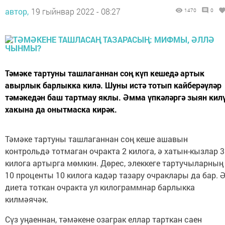
автор,
19 гыйнвар 2022 - 08:27
1470
0
Тәмәке тартуны ташлаганнан соң күп кешедә артык
авырлык барлыкка килә. Шуны истә тотып кайберәүләр
тәмәкедән баш тартмау яклы. Әмма үпкәләргә зыян кил
хакына да онытмаска кирәк.
Тәмәке тартуны ташлаганнан соң кеше ашавын
контрольдә тотмаган очракта 2 килога, ә хатын-кызлар 3
килога артырга мөмкин. Дөрес, элеккеге тартучыларның
10 проценты 10 килога кадәр тазару очраклары да бар. 
диета тоткан очракта ул килограммнар барлыкка
килмәячәк.
Сүз уңаеннан, тәмәкене озаграк еллар тарткан саен