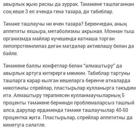
авырлык җыю рискы да зуррак. Тәмәкене ташлаганнан
соң кеше 3 ел эчендә генә тазара, ди табиблар.
Тәмәке ташлаучы ни өчен тазара? Беренчедән, аның
аппетиты яхшыра, метаболизмы акрыная. Моннан тыш
организмда майлар күчешендә катнаша торган
липопротеинлипаз дигән матдәләр активлашу белән дә
бәйле.
Тәмәкене баллы конфетлар белән “алмаштыру” да
авырлык артуга китерергә мөмкин. Табиблар тартуны
ташларга карар кылган кешеләргә беренче атналарда
никотинлы спрейлар, пластырьлар кулланырга тәкъдим
итә. Алмаштыру терапиясен кулланмаучыларның 5
проценты тәмәкене бернинди проблемаларсыз ташлый
алса, дарулар ярдәмендә тәмәке ташлаучылар 40-50
процентка җитә. Пластырьлар, спрейлар аппетитны да
киметүгә сәләтле.