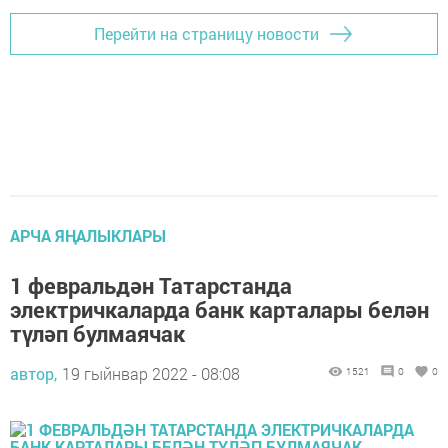
Перейти на страницу новости
АРЧА ЯҢАЛЫКЛАРЫ
1 февральдән Татарстанда
электричкаларда банк карталары белән
түләп булмаячак
автор,
19 гыйнвар 2022 - 08:08
1521
0
0