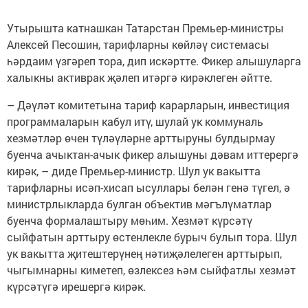
Утырышта катнашкан Татарстан Премьер-министры
Алексей Песошин, тарифларны көйләү системасы
һәрдаим үзгәреп тора, дип искәртте. Фикер алышуларга
халыкны активрак җәлеп итәргә кирәклеген әйтте.
– Дәүләт комитетына тариф карарларын, инвестиция
программаларын кабул итү, шулай ук коммуналь
хезмәтләр өчен түләүләрне арттыруны булдырмау
буенча ачыктан-ачык фикер алышуны дәвам иттерергә
кирәк, – диде Премьер-министр. Шул ук вакытта
тарифларны исәп-хисап ысуллары белән генә түгел, ә
министрлыкларда булган объектив мәгълүматлар
буенча формалаштыру мөһим. Хезмәт күрсәтү
сыйфатын арттыру өстенлекле бурыч булып тора. Шул
ук вакытта җитештерүнең нәтиҗәлелеген арттырып,
чыгымнарны киметеп, өзлексез һәм сыйфатлы хезмәт
күрсәтүгә ирешергә кирәк.