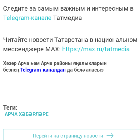
Следите за самым важным и интересным в
Telegram-канале
Татмедиа
Читайте новости Татарстана в национальном
мессенджере MАХ:
https://max.ru/tatmedia
Хәзер Арча һәм Арча районы яңалыкларын
безнең
Telegram-каналдан
да белә аласыз
Теги:
АРЧА ХӘБӘРЛӘРЕ
Перейти на страницу новости