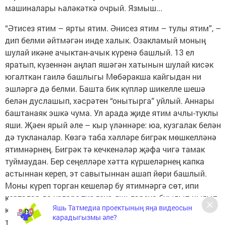
машиналары һаләкәткә очрый. Язмыш...
“Әтисез ятим – ярты ятим. Әнисез ятим – тулы ятим”, –
дип белми әйтмәгән инде халык. Озакламый моның
шулай икәне ачыктан-ачык күренә башлый. 13 ел
яратып, күзеннән аңлап яшәгән хатынын шулай кисәк
югалткан гаилә башлыгы Мөбәракша кайгыдан ни
эшләргә дә белми. Башта бик күпләр шикелле шешә
белән дуслашып, хәсрәтен “онытырга” уйлый. Аннары
баштанаяк эшкә чума. Ул арада җиде ятим ачлы-туклы
яши. Җәен ярый әле – кыр үләннәре: юа, кузгалак белән
дә тукланалар. Көзгә таба хәлләре бигрәк мөшкелләнә
ятимнәрнең. Бигрәк тә кечкенәләр җәфа чигә тамак
туймаудан. Бер сеңелләре хәтта күршеләрнең капка
астыннан кереп, эт савытыннан ашап йөри башлый.
Моны күреп торган кешеләр бу ятимнәргә сөт, ипи
кертәләр дә үзләре тиз генә яшьләренә буылып чыгып
Яшь Татмедиа проектының яңа видеосын
китәләр. Бу хәлләр турында хәбәр район үзәгендәге
карадыгызмы әле?
тиешле органнарга да килеп ирешә.