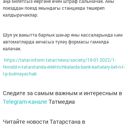
аңа билетсыз йөргәне өчен штраф салыначак. Аны
поезддан поезд якындагы станциядә төшереп
калдырачаклар.
Шул ук вакытта барлык шәһәр яны кассаларында һәм
автоматларда акчасыз түләү формасы гамәлдә
калачак.
https://tatar-inform.tatar/news/society/19-01-2022/1-
fevrald-n-tatarstanda-elektrichkalarda-bank-kartalary-bel-n-t-
l-p-bulmayachak
Следите за самым важным и интересным в
Telegram-канале
Татмедиа
Читайте новости Татарстана в