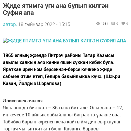
Җиде ятимгә үги ана булып килгән
Суфия апа
автор,
18 гыйнвар 2022 - 15:15
1931
0
0
1965 елның җәендә Питрәч районы Татар Казысы
авылы халкын аяз көнне яшен суккан кебек була.
Яраткан ирен һәм берсеннән-берсе кечкенә җиде
сабыен ятим итеп, Гөлира бакыйлыкка күчә. (Шәһри
Казан, Йолдыз Шәрапова)
Әнисезлек ачысы
Яшь ана да бик жәл – 36 гына бит әле. Олысына – 12,
иң кечесе 10 айлык сабыйлары бигрәк тә үзәкне өзә.
Табибка барып күренеп кенә кайтыйм дип сырхаулап
торгач чыгып киткән була. Казанга барасы