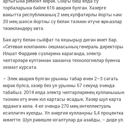
артыгына ремонт кирәк. Соңгы биш елда су
торбаларына бәйле 616 авария булган. Хәзерге
вакытта республиканың 2 мең күпфатирлы йорты һәм
20 мең шәхси йортны су белән тәэмин итүче җиһазлар
төзекләндерү көтә.
Бәя арту белән сыйфат та яхшырыр дигән өмет бар.
«Сетевая компания» оешмасының генераль директоры
Илшат Фәрдиев сүзләренә караганда, электр
челтәрләре күптәннән заманча технологияләр буенча
хезмәт күрсәтә.
– Элек авария булган урынны табар өчен 2–3 сәгать
кирәк булса, хәзер без ул урынны 57 секунд эчендә
табабыз. 2014 елда электр челтәрләренең кулланышын
тәэмин итү өчен юл картасы ясадык. Хәзер шул карта
ярдәмгә килә. 4 ел эчендә 270 мең интеллектуаль
исәпләгеч куелды. Ул энергия куллануны 5,4 процентка
киметте. Шул рәвешле югалтулар да азайды, – диде ул.