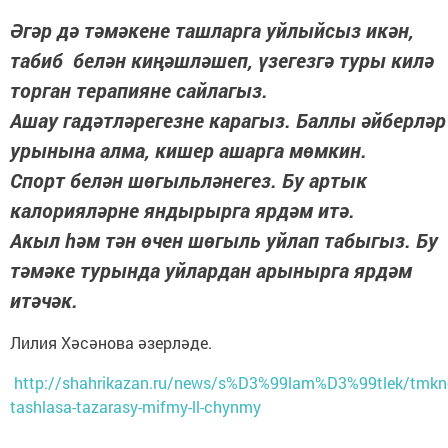
Әгәр дә тәмәкене ташларга уйлыйсыз икән,
табиб белән киңәшләшеп, үзегезгә туры килә
торган терапияне сайлагыз.
Ашау гадәтләрегезне карагыз. Баллы әйберләр
урынына алма, кишер ашарга мөмкин.
Спорт белән шөгыльләнегез. Бу артык
калорияләрне яндырырга ярдәм итә.
Акыл һәм тән өчен шөгыль уйлап табыгыз. Бу
тәмәке турында уйлардан арынырга ярдәм
итәчәк.
Лилия Хәсәнова әзерләде.
http://shahrikazan.ru/news/s%D3%99lam%D3%99tlek/tmkn
tashlasa-tazarasy-mifmy-ll-chynmy