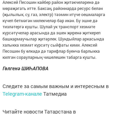
Алексей Песошин кайбер район җитәкчеләренә дә
мөрәҗәгать итте. Баксаң, районнарда ресурс белән
(җылылык, су, газ, электр) тәэмин итүче оешмаларга
күчеп бетмәгән милекчеләр бар икән. Бу эшне дә
тизләтергә кушты. Шулай ук транспорт хезмәте
күрсәтүчеләр арасында да эшен җиренә җиткереп
башкармаучылар җитәрлек. Шундыйлар аркасында
халыкка хезмәт күрсәтү сыйфаты кими. Алексей
Песошин бу өлкәдә дә тарифлар буенча барлыкка
килгән сорауларның чишелешен табарга кушты.
Гөлгенә ШИҺАПОВА
Следите за самым важным и интересным в
Telegram-канале
Татмедиа
Читайте новости Татарстана в