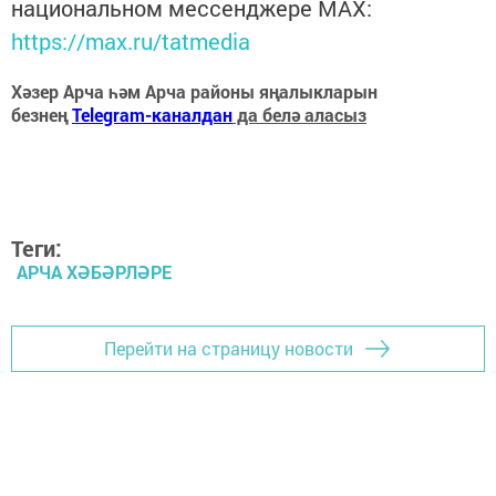
национальном мессенджере MАХ:
https://max.ru/tatmedia
Хәзер Арча һәм Арча районы яңалыкларын
безнең
Telegram-каналдан
да белә аласыз
Теги:
АРЧА ХӘБӘРЛӘРЕ
Перейти на страницу новости