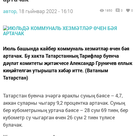
автор,
18 гыйнвар 2022 - 16:10
1850
0
0
Июль башында кайбер коммуналь хезмәтләр өчен бәя
артачак. Бу хакта Татарстанның Тарифлар буенча
дәүләт комитеты җитәкчесе Александр Груничев еллык
киңәйтелгән утырышта хәбәр итте. (Ватаным
Татарстан)
Татарстан буенча эчәргә яраклы суның бәясе – 4,7,
аккан суларны чыгару 9,2 процентка артачак. Суның
бер кубометрының уртача бәясе – 28 сум 69 тиен, бер
кубометр су чыгарган өчен 26 сум 2 тиен түлисе
булачак.