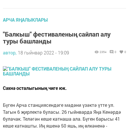
АРЧА ЯҢАЛЫКЛАРЫ
"Балкыш" фестиваленың сайлап алу
туры башланды
автор,
18 гыйнвар 2022 - 19:09
2354
0
0
Сәхнә осталыгының чиге юк.
Бүген Арча станциясендәге мәдәни үзәктә үтте ул.
Тагын 6 җирлектә буласы. 26 гыйнварда Яңа Кенәрдә
булачак. Теләгән кеше катнаша ала. Бүген барысы 41
кеше катнашты. Иң яшенә 50 яшь, иң өлкәненә -