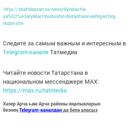
http://shahrikazan.ru/news/kyiskacha-
ya%D2%A3alyiklar/mishustin-distantsion-eshlg-kchrg-
tkdim-itte
Следите за самым важным и интересным в
Telegram-канале
Татмедиа
Читайте новости Татарстана в
национальном мессенджере MАХ:
https://max.ru/tatmedia
Хәзер Арча һәм Арча районы яңалыкларын
безнең
Telegram-каналдан
да белә аласыз