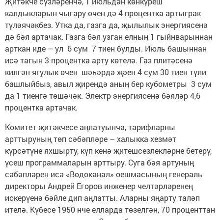
Җитәкче сүзләренчә, 1 июльдән көнкүреш
калдыкларын чыгару өчен дә 4 процентка артыграк
түләячәкбез. Утка да, газга да, җылылык энергиясенә
дә бәя артачак. Газга бәя узган елның 1 гыйнварыннан
арткан иде – ул 6 сум 7 тиен булды. Июль башыннан
исә тагын 3 процентка арту көтелә. Газ плитәсенә
килгән ягулык өчен шәһәрдә җәен 4 сум 30 тиен түли
башлыйбыз, авыл җирендә аның бер кубометры 3 сум
да 1 тиенгә төшәчәк. Электр энергиясенә бәяләр 4,6
процентка артачак.
Комитет җитәкчесе аңлатуынча, тарифларны
арттыруның төп сәбәпләре – халыкка хезмәт
күрсәтүне яхшырту, күп кенә җитешсезлекләрне бетерү,
үсеш программаларын арттыру. Суга бәя артуның
сәбәпләрен исә «Водоканал» оешмасының генераль
директоры Андрей Егоров инженер челтәрләренең
искерүенә бәйле дип аңлатты. Аларны яңарту таләп
ителә. Күбесе 1950 нче елларда төзелгән, 70 проценттан