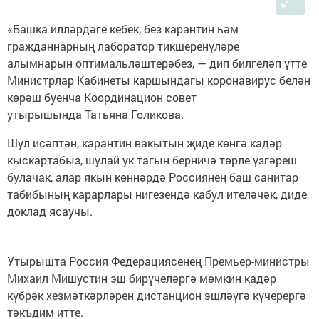
«Башка илләрдәге кебек, без карантин һәм
гражданнарның лаборатор тикшеренүләре
алымнарын оптимальләштерәбез, — дип билгеләп үтте
Министрлар Кабинеты каршындагы коронавирус белән
көрәш буенча Координацион совет
утырышында Татьяна Голикова.
Шул исәптән, карантин вакытын җиде көнгә кадәр
кыскартабыз, шулай ук тагын берничә төрле үзгәреш
булачак, алар якын көннәрдә Россиянең баш санитар
табибының карарлары нигезендә кабул ителәчәк, диде
доклад ясаучы.
Утырышта Россия Федерациясенең Премьер-министры
Михаил Мишустин эш бирүчеләргә мөмкин кадәр
күбрәк хезмәткәрләрен дистанцион эшләүгә күчерергә
тәкъдим итте.