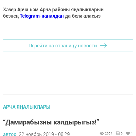
Хәзер Арча һәм Арча районы яңалыкларын
безнең
Telegram-каналдан
да белә аласыз
Перейти на страницу новости
АРЧА ЯҢАЛЫКЛАРЫ
“Дамирабызны калдырыгыз!”
автор,
22 ноябрь 2019 - 08:29
2054
0
1