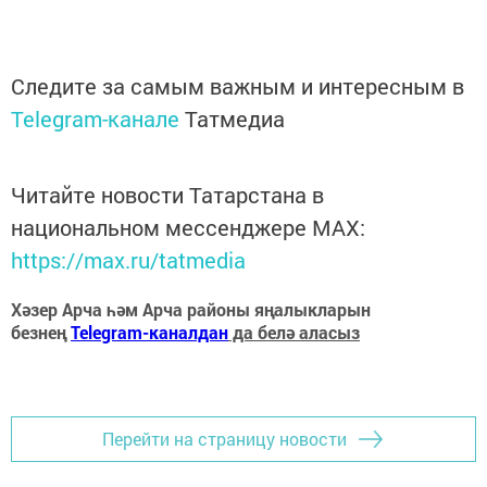
Следите за самым важным и интересным в
Telegram-канале
Татмедиа
Читайте новости Татарстана в
национальном мессенджере MАХ:
https://max.ru/tatmedia
Хәзер Арча һәм Арча районы яңалыкларын
безнең
Telegram-каналдан
да белә аласыз
Перейти на страницу новости