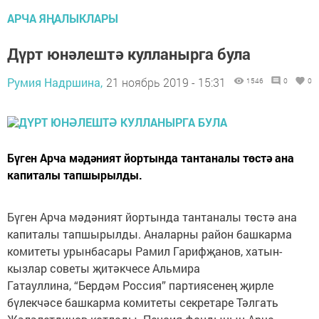
АРЧА ЯҢАЛЫКЛАРЫ
Дүрт юнәлештә кулланырга була
Румия Надршина,
21 ноябрь 2019 - 15:31
1546
0
0
Бүген Арча мәдәният йортында тантаналы төстә ана
капиталы тапшырылды.
Бүген Арча мәдәният йортында тантаналы төстә ана
капиталы тапшырылды. Аналарны район башкарма
комитеты урынбасары Рамил Гарифҗанов, хатын-
кызлар советы җитәкчесе Альмира
Гатауллина, “Бердәм Россия” партиясенең җирле
бүлекчәсе башкарма комитеты секретаре Тәлгать