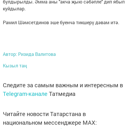
булдырылды. Әмма аны "акча җыю сәбәпле" дип ябып
куйдылар.
Рамил Шәмсетдинов эше буенча тикшерү дәвам итә.
Автор: Ризида Валитова
Кызыл таң
Следите за самым важным и интересным в
Telegram-канале
Татмедиа
Читайте новости Татарстана в
национальном мессенджере MАХ: