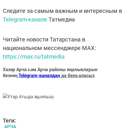
Следите за самым важным и интересным в
Telegram-канале
Татмедиа
Читайте новости Татарстана в
национальном мессенджере MАХ:
https://max.ru/tatmedia
Хәзер Арча һәм Арча районы яңалыкларын
безнең
Telegram-каналдан
да белә аласыз
Теги:
АРЧА