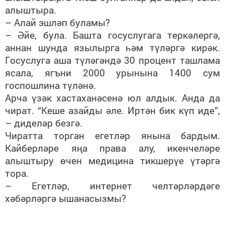
алыштыра.
– Алай эшләп буламы?
– Әйе, була. Башта госуслугага теркәлергә,
аннан шунда язылырга һәм түләргә кирәк.
Госуслуга аша түләгәндә 30 процент ташлама
ясала, ягъни 2000 урынына 1400 сум
госпошлина түләнә.
Арча үзәк хастаханәсенә юл алдык. Анда да
чират. “Кеше азайды әле. Иртән бик күп иде”,
– диделәр безгә.
Чиратта торган егетләр янына бардым.
Кайберләре яңа права алу, икенчеләре
алыштыру өчен медицина тикшерүе үтәргә
тора.
– Егетләр, интернет челтәрләрдәге
хәбәрләргә ышанасызмы?