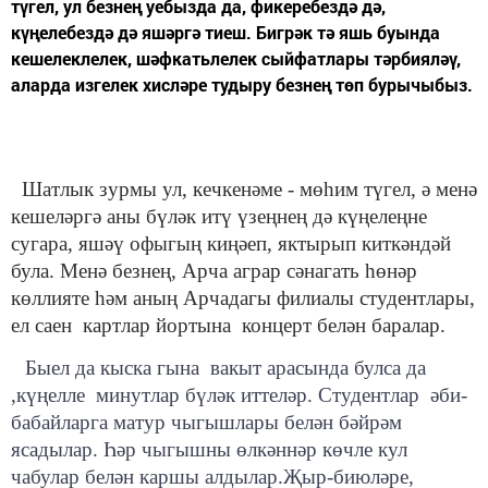
түгел, ул безнең уебызда да, фикеребездә дә,
күңелебездә дә яшәргә тиеш. Бигрәк тә яшь буында
кешелеклелек, шәфкатьлелек сыйфатлары тәрбияләү,
аларда изгелек хисләре тудыру безнең төп бурычыбыз.
Шатлык зурмы ул, кечкенәме - мөһим түгел, ә менә
кешеләргә аны бүләк итү үзеңнең дә күңелеңне
сугара, яшәү офыгың киңәеп, яктырып киткәндәй
була. Менә безне
ң
, Арча аграр с
әнагать һөнәр
көллияте һәм аның Арчадагы филиалы студентлары,
ел саен
картлар йортына концерт белән бара
лар
.
Быел да кыска гына вакыт арасында булса да
,күңелле минутлар бүләк иттеләр.
Студентлар әби-
бабайларга матур чыгышлары белән бәйрәм
ясадылар. Һәр чыгышны өлкәннәр көчле кул
чабулар белән каршы алдылар.Җыр-биюләре,