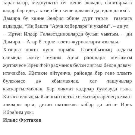
тараттылар, медпунктта өч кеше эшләде, санитаркага
кадәр бар иде, ә хәзер бер кеше дәвалый да, идән дә юа”.
Дамира бу көнне Зөлфия әбине дүрт төрле газетага
яздырды. “Иң башта “Арча хәбәрләре”н укыйм”, – ди ул.
– Иртән Илдар Галәветдиновларда булып чыктым, – ди
Дамира. – Алар 8 төрле газета-журналларга язылды.
Хәзергә нокта куеп торыйк. Газетабызның алдагы
санында әлеге теманы Арча районара почтамты
җитәкчесе Ирек Фәйзрахманов белән әңгәмә белән дәвам
итәчәкбез. Җитәкче әйтүенчә, районда бер генә элемтә
бүлекчәсе дә ябылмаячак, хат ташучылар
кыскартылмаячак. Бар хикмәт кадрлар булмауда гына.
Киләсе елның май аеннан почта хезмәткәрләренең хезмәт
хаклары арта, дигән шатлыклы хәбәр дә әйтте Ирек
Ибраһим улы.
Ильяс Фәттахов