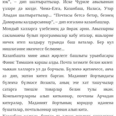
юк”, – дип шалтыраттылар. Иске Чүриле авылыннан
үзләре дә килде. Чөмә-Елга, Казанбаш, Наласа, Утар
Атыдан шалтыраттылар... “Почтасы бетсә бетәр, безнең
Дамираны калдырсыннар”, – дип өзгәләнә казанбашлар.
Мондый хәлләргә үзебезнең дә йөрәк әрни. Авылларны
сакламакчы булып программалар кабу итәләр, яшьләрне
ничек итеп калдыру турында баш ваталар. Бер кул
нишләгәнне икенчесе белмиме...
Казанбашта мине авыл җирлеге башлыгы урынбасары
Фәнис Тимашев каршы алды. Почта хезмәте белән килеп
чыккан хәлләргә ул да борчыла. Бүлекчә җитәкчесе, акча
аз дип, эштән китеп барган. Мәдәният йортындагы
бүлекчә бүлмәсе йозакта, аның эче хат ташучылар
сатарга тиешле товарлар белән тулы икән.
Компьютерларны алып киткәннәр, почтаны Арчадан
китерәләр, Мәдәният йортының коридор идәненә
бушаталар, почтальоннар шуннан алып китә.