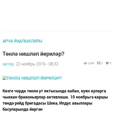
АРЧА ЯҢАЛЫКЛАРЫ
Төнлә нишләп йөриләр?
автор,
22 ноябрь 2019 - 08:32
2209
0
0
Көзге чорда төнлә ут яктысында кабан, куян ауларга
чыккан браконьерлар активлаша. 10 ноябрьгә каршы
төндә рейд бригадасы Шекә, Илдус авыллары
басуларында йөргән