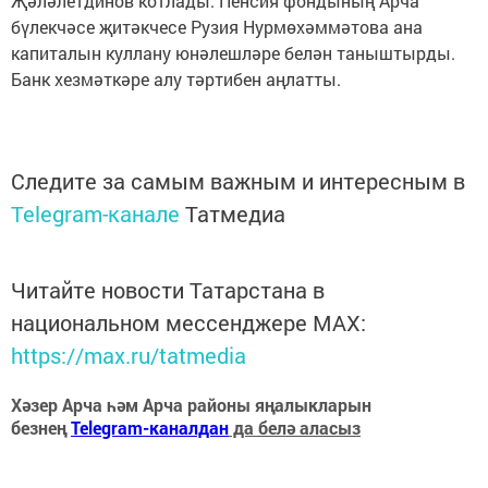
Җәләлетдинов котлады. Пенсия фондының Арча
бүлекчәсе җитәкчесе Рузия Нурмөхәммәтова ана
капиталын куллану юнәлешләре белән таныштырды.
Банк хезмәткәре алу тәртибен аңлатты.
Следите за самым важным и интересным в
Telegram-канале
Татмедиа
Читайте новости Татарстана в
национальном мессенджере MАХ:
https://max.ru/tatmedia
Хәзер Арча һәм Арча районы яңалыкларын
безнең
Telegram-каналдан
да белә аласыз