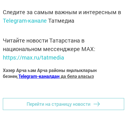
Следите за самым важным и интересным в
Telegram-канале
Татмедиа
Читайте новости Татарстана в
национальном мессенджере MАХ:
https://max.ru/tatmedia
Хәзер Арча һәм Арча районы яңалыкларын
безнең
Telegram-каналдан
да белә аласыз
Перейти на страницу новости