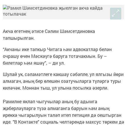
Акча егетнең әтисе Сәлим Шәмсетдиновка
тапшырылган.
“Акчаны ике тапкыр Читага һәм адвокатлар белән
очрашу өчен Мәскәүгә баруга тотачакмын. Бу –
билетлар һәм яшәү”, – ди ул.
Шулай ук, сәламәтлеге какшау сәбәпле, ул ялгызы йөри
алмагач, аның бер өлешен озатучыларга түләргә туры
киләчәк. Моннан тыш, ул улына посылка әзерли.
Рамилне яклап чыгучылар аның бу адымга
җәберләүләргә түзә алмаганга баруын һәм аның
иреккә чыгарылуын таләп итеп петиция дә оештырган
иде. "В Контакте" социаль челтәрендә махсус төркем дә