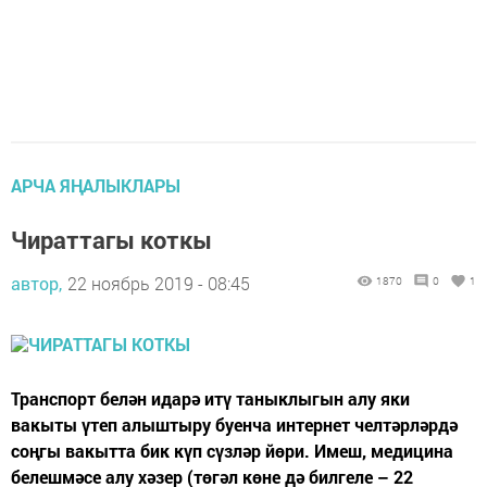
АРЧА ЯҢАЛЫКЛАРЫ
Чираттагы коткы
автор,
22 ноябрь 2019 - 08:45
1870
0
1
Транспорт белән идарә итү таныклыгын алу яки
вакыты үтеп алыштыру буенча интернет челтәрләрдә
соңгы вакытта бик күп сүзләр йөри. Имеш, медицина
белешмәсе алу хәзер (төгәл көне дә билгеле – 22