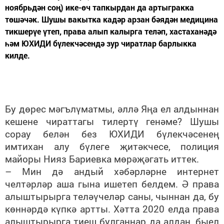
ноябрьдән соң) ике-өч тапкырдан да артыгракка
төшәчәк. Шушы вакытка кадәр арзан бәядән медицина
тикшерүе үтеп, права алып калырга теләп, хастаханәдә
һәм ЮХИДИ бүлекчәсендә зур чиратлар барлыкка
килде.
Бу дөрес мәгълүматмы, әллә Яңа ел алдыннан
кешене чираттагы тилертү генәме? Шушы
сорау белән без ЮХИДИ бүлекчәсенең
имтихан алу бүлеге җитәкчесе, полиция
майоры Нияз Бариевка мөрәҗәгать иттек.
– Мин дә андый хәбәрләрне интернет
челтәрләр аша гына ишетеп белдем. Ә права
алыштырырга теләүчеләр саны, чыннан да, бу
көннәрдә күпкә артты. Хәтта 2020 елда права
алыштырырга тиеш булганнар да алдан, быел