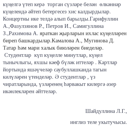
күңелгә үтеп керә торган сүзләре белән өлкәннәр
күңелендә әйтеп бетергесез хис калдырдылар.
Концертны ике телдә алып барылды.Гарифуллин
А.,Фазулзянов Р., Петров И., Самигуллина
З.,Рахимова А.
яраткан җырларын ихлас күңелләрен
биреп башкардылар.Камалова А., Мугинова Д.
Татар һәм мари халык биюләрен биеделәр.
Студентлар күп күңелле минутлар, күңел
тынычлыгы, яхшы кәеф бүләк иттеләр . Картлар
йортында яшәүчеләр саубуллашканда тагын
килүләрен үтенделәр. Ә студентлар , үз
чиратларында, үзләренең һәрвакыт килергә әзер
икәнлекләрен әйттеләр.
Шайдуллина Л.Г.,
инглиз теле укытучысы.