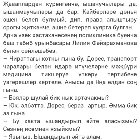
Җаваплардан күренгәнчә, ышанучылары да,
ышанмаучылары да бар. Кайберләре дөнья
эшен белеп булмый, дип, права алыштыру
срогы җиткәнче, эшне бетереп куярга булган.
Арча үзәк хастаханәсенең поликлиника буенча
баш табиб урынбасары Лилия Фәйзрахманова
белән сөйләшәбез.
– Чираттагы коткы гына бу. Дөрес, транспорт
чаралары белән идарә итүчеләрне мәҗбүри
медицина тикшерүе үткәрү тәртибенә
үзгәрешләр кертелә. Анысы да Яңа елдан соң
гына.
– Бәяләр шулай бик нык артачакмы?
– Юк, әлбәттә. Дөрес, бераз артыр. Әмма бик
аз гына.
– Бу хакта ышандырып әйтә аласызмы?
Сезнең исемнән языйкмы?
– Языгыз. Ышандырып әйтә алам.