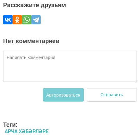
Расскажите друзьям
Нет комментариев
Отправить
Авторизоваться
Теги:
АРЧА ХӘБӘРЛӘРЕ