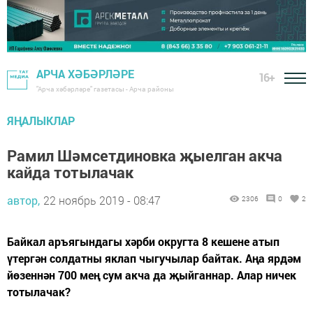
АРЧА ХӘБӘРЛӘРЕ
16+
"Арча хәбәрләре" газетасы - Арча районы
ЯҢАЛЫКЛАР
Рамил Шәмсетдиновка җыелган акча
кайда тотылачак
автор,
22 ноябрь 2019 - 08:47
2306
0
2
Байкал аръягындагы хәрби округта 8 кешене атып
үтергән солдатны яклап чыгучылар байтак. Аңа ярдәм
йөзеннән 700 мең сум акча да җыйганнар. Алар ничек
тотылачак?