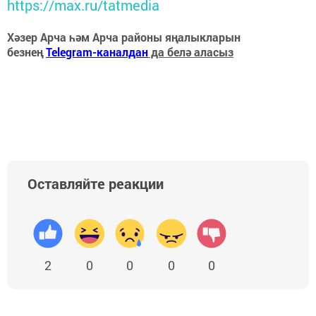
https://max.ru/tatmedia
Хәзер Арча һәм Арча районы яңалыкларын
безнең
Telegram-каналдан
да белә аласыз
Оставляйте реакции
2
0
0
0
0