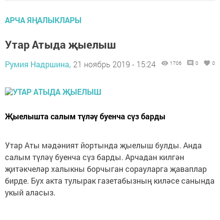
АРЧА ЯҢАЛЫКЛАРЫ
Утар Атыда җыелыш
Румия Надршина,
21 ноябрь 2019 - 15:24
1706
0
0
Җыелышта салым түләү буенча сүз барды
Утар Аты мәдәният йортында җыелыш булды. Анда
салым түләү буенча сүз барды. Арчадан килгән
җитәкчеләр халыкны борчыган сорауларга җаваплар
бирде. Бух акта тулырак газетабызның киләсе санында
укый аласыз.