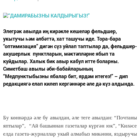
Элегрәк авылда иң кирәкле кешеләр фельдшер,
укытучы һәм әлбәттә, хат ташучы иде. Тора-бара
“оптимизация” дигән сүз уйлап таптылар да, фельдшер-
акушерлык пунктларын, мәктәпләрне ябып та
куйдылар. Халык бик авыр кабул итте боларны.
Симетбаш авылы әби-бабайларының
“Медпунктыбызны ябалар бит, ярдәм итегез!” – дип
редакциягә елап килеп кергәннәре әле дә күз алдында.
Бу көннәрдә әле бу авылдан, әле теге авылдан: “Почтаны
яптылар”, “Ай башыннан газеталар күргән юк”, “Киләсе
елда газета-журналлар укый алмабыз микәнни, яздыручы