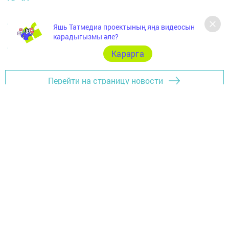
АРЧА РАЙОНЫ
Яшь Татмедиа проектының яңа видеосын
карадыгызмы әле?
АРЧА ХӘБӘРЛӘРЕ
Карарга
Перейти на страницу новости