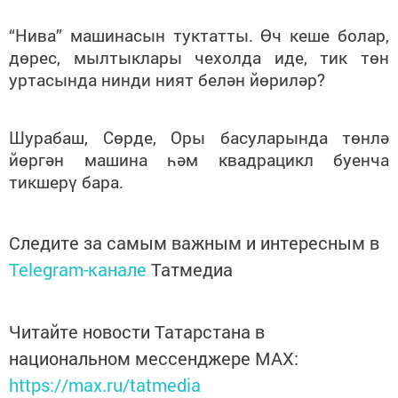
“Нива” машинасын туктатты. Өч кеше болар,
дөрес, мылтыклары чехолда иде, тик төн
уртасында нинди ният белән йөриләр?
Шурабаш, Сөрде, Оры басуларында төнлә
йөргән машина һәм квадрацикл буенча
тикшерү бара.
Следите за самым важным и интересным в
Telegram-канале
Татмедиа
Читайте новости Татарстана в
национальном мессенджере MАХ:
https://max.ru/tatmedia