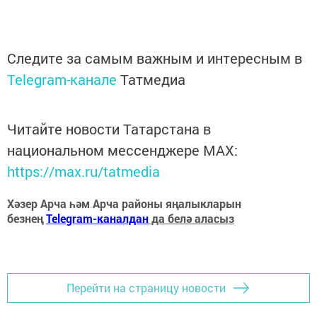
Следите за самым важным и интересным в
Telegram-канале
Татмедиа
Читайте новости Татарстана в
национальном мессенджере MАХ:
https://max.ru/tatmedia
Хәзер Арча һәм Арча районы яңалыкларын
безнең
Telegram-каналдан
да белә аласыз
Перейти на страницу новости