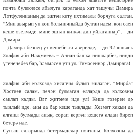
Казанбаш халкын, бигрәк тә өлкән яшьтәге кешеләрне
почта бүлекчәсе ябылуга караганда хат ташучы Дамира
Лотфуллинаның да эштән китү ихтималы борчуга салган.
“Мин авырып ун көн больничныйда булган идем, көн саен
кеше өзелмәде, мине эштән киткән дип уйлаганнар”, – ди
Дамира.
– Дамира безнең үз кешебезгә әверелде, – ди 92 яшьлек
Зөлфия әби Нәҗмиева. – Аннан башка нишләрбез, нинди
үтенечебез бар, һәммәсен үти ул. Тимәсеннәр Дамирага!
Зөлфия әби колхозда хисапчы булып эшләгән. “Мирбат
Хәстиев салам, печән булмаган елларда да колхозны
саклап калды. Вәт җитәкче иде ул! Кеше гозерен дә
тыңлый иде, аны да бар кеше тыңлады. Хезмәт хакын да
алганы булмады аның, сорап кергән кешегә алдан биреп
бетерә иде.
Сугыш елларында бетермәделәр почтаны. Колхозны да