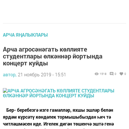
АРЧА ЯҢАЛЫКЛАРЫ
Арча агросәнәгать көллияте
студентлары өлкәннәр йортында
концерт куйды
автор,
21 ноябрь 2019 - 15:51
1518
0
0
Бер- беребезгә изге гамәлләр, яхшы эшләр белән
ярдәм күрсәтү көндәлек тормышыбыздан һич тә
читләшмәсен иде. Игелек дигән төшенчә эштә генә