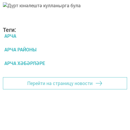
Теги:
АРЧА
АРЧА РАЙОНЫ
АРЧА ХӘБӘРЛӘРЕ
Перейти на страницу новости