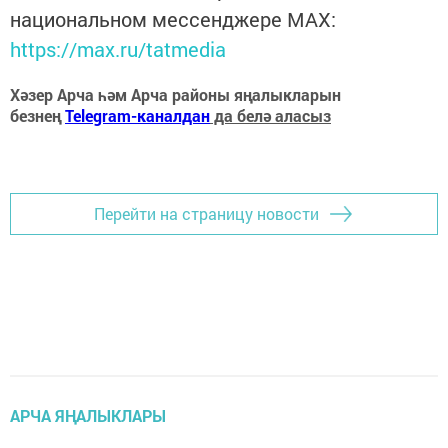
национальном мессенджере MАХ:
https://max.ru/tatmedia
Хәзер Арча һәм Арча районы яңалыкларын
безнең
Telegram-каналдан
да белә аласыз
Перейти на страницу новости
АРЧА ЯҢАЛЫКЛАРЫ