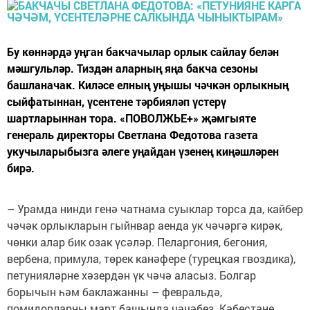
Бу көннәрдә уңган бакчачылар орлык сайлау белән
мәшгульләр. Тиздән аларның яңа бакча сезоны
башланачак. Киләсе елның уңышы чәчкән орлыкның
сыйфатыннан, үсентене тәрбияләп үстерү
шартларыннан тора. «ПОВОЛЖЬЕ+» җәмгыяте
генераль директоры Светлана Федотова газета
укучыларыбызга әлеге уңайдан үзенең киңәшләрен
бирә.
– Урамда нинди генә чатнама суыклар торса да, кайбер
чәчәк орлыкларын гыйнвар аенда ук чәчәргә кирәк,
чөнки алар бик озак үсәләр. Пеларгония, бегония,
вербена, примула, төрек канәфере (турецкая гвоздика),
петунияләрне хәзердән үк чәчә аласыз. Болгар
борычын һәм баклажанны – февральдә,
помидорларны март башында чәчәбез. Кәбестәне,