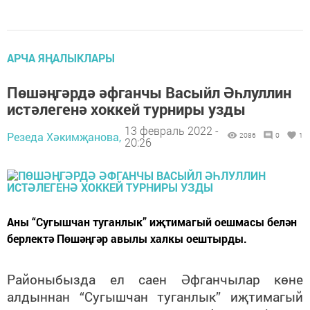
АРЧА ЯҢАЛЫКЛАРЫ
Пөшәңгәрдә әфганчы Васыйл Әһлуллин
истәлегенә хоккей турниры узды
13 февраль 2022 -
Резеда Хәкимҗанова,
2086
0
1
20:26
Аны “Сугышчан туганлык” иҗтимагый оешмасы белән
берлектә Пөшәңгәр авылы халкы оештырды.
Районыбызда ел саен Әфганчылар көне
алдыннан “Сугышчан туганлык” иҗтимагый