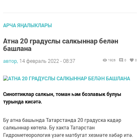
АРЧА ЯҢАЛЫКЛАРЫ
Атна 20 градуслы салкыннар белән
башлана
автор,
14 февраль 2022 - 08:37
1926
0
0
Синоптиклар салкын, томан һәм бозлавык булуы
турында кисәтә.
Бу атна башында Татарстанда 20 градуска кадәр
салкыннар көтелә. Бу хакта Татарстан
Гидрометеорология үзәге матбугат хезмәте хәбәр итә.