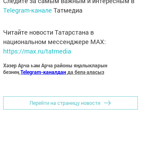
Следите за самым важным и интересным в
Telegram-канале
Татмедиа
Читайте новости Татарстана в
национальном мессенджере MАХ:
https://max.ru/tatmedia
Хәзер Арча һәм Арча районы яңалыкларын
безнең
Telegram-каналдан
да белә аласыз
Перейти на страницу новости