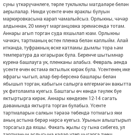
суны үткәрүчәнлеге, төрле туклыклы матдәләре белән
аерылалар. Нинди үсенте өчен ярак­лы булуын
маркировкасына карап чамалыйсыз. Орлыкны, чәчәр
алдыннан, 20 минут марганцовка эремәсендә тотам.
Аннары агып торган суда яхшылап юам. Орлыкны
чәчкәч, тартманың өстен пленка белән кап­лыйм. Алай
иткәндә, туфракның өске катламы дымлы тора һәм
температура да югарырак була. Беренче шытымнар
күренә башлауга ук, пленканы алабыз. Февраль аенда
үсенте өчен өстәмә яктылык кирәк була. Үсентенең ике
яфрагы чыгып, алар бер-берсенә башлары белән
ябышып торган, кабыгын салырга өлгермәгән вакытта
ук фитолампа куегыз. Баштагы өч көндә тәүлек буе
яктыртырга кирәк. Аннары көндезен 12-14 сәгать
дәвамында яктырта торган булабыз. Үсенте
тартмаларын салкын тәрәзә төбендә тотмагыз яки
аның астына берәр нәрсә куегыз. Урынын алыштырып
торсагыз да яхшы. Фәкать җылы су гына сибегез, ул
тартманың аслыгына кадәр үтеп чыгарга тиеш,