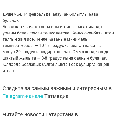
Дүшәмбе, 14 февральдә, аязучан болытлы һава
булачак.
Бераз кар явачак, төнлә һәм иртәнге сәгатьләрдә
урыны белән томан төшүе көтелә. Көньяк-көнбатыштан
талгын җил исә. Төнлә һаваның минималь
температурасы — 10-15 градуска, аязган вакытта
минус 20 градуска кадәр төшәчәк. Әмма көндез инде
шактый җылыта — 3-8 градус кына салкын булачак.
Юлларда бозлавык булганлыктан сак булырга киңәш
ителә.
Следите за самым важным и интересным в
Telegram-канале
Татмедиа
Читайте новости Татарстана в