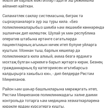
ябылган барлык мәктәпләр гадәти эш режимына
әйләнеп кайткан.
Сәламәтлек саклау системасына, бигрәк тә
сырхауханәләргә зур эш туры килә. «Без
поликлиникаларыбыз шимбә һәм якшәмбе көннәрендә
эшләячәк дип килештек. Шулай ук мин республика
оператив штабына иртәнге сәгатьләрдә
пациентларның агымын ничек итеп бүлүне уйларга
куштым. Моннан тыш, барлык кешеләр дә
поликлиникага килә алмый, әмма безгә ярдәмгә
мохтаҗ булган һәркемгә барып җитәргә кирәк. Безнең
гражданнарның бу категориясен игътибарсыз
калдырырга хакыбыз юк», - дип белдерде Рөстәм
Миңнеханов.
Район һәм шәһәр башлыкларына мөрәҗәгать итеп,
Рөстәм Миңнеханов поликлиникадагы хәлне даими
контрольдә тотарга һәм медицина хезмәткәрләренә
кирәкле ярдәм күрсәтергә кушты.