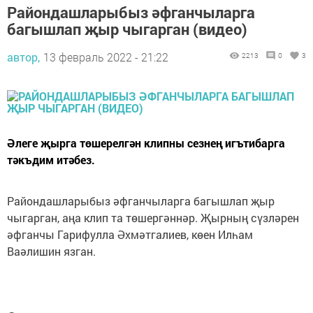
Райондашларыбыз әфганчыларга
багышлап җыр чыгарган (видео)
автор,
13 февраль 2022 - 21:22
2213
0
3
Әлеге җырга төшерелгән клипны сезнең игътибарга
тәкъдим итәбез.
Райондашларыбыз әфганчыларга багышлап җыр
чыгарган, аңа клип та төшергәннәр. Җырның сүзләрен
әфганчы Гарифулла Әхмәтгалиев, көен Илһам
Ваәлишин язган.