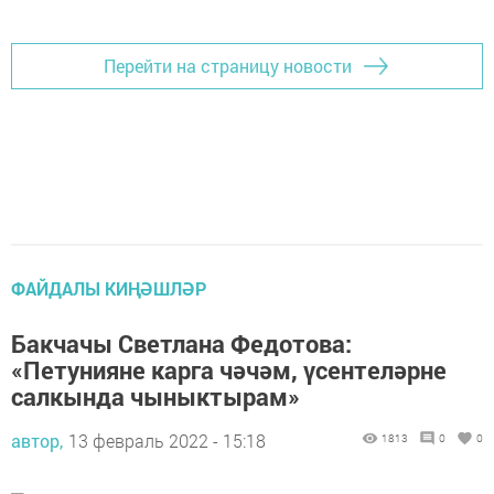
Перейти на страницу новости
ФАЙДАЛЫ КИҢӘШЛӘР
Бакчачы Светлана Федотова:
«Петунияне карга чәчәм, үсентеләрне
салкында чыныктырам»
автор,
13 февраль 2022 - 15:18
1813
0
0