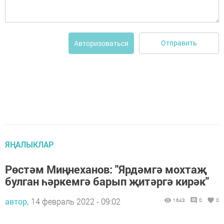
Отправить
Авторизоваться
ЯҢАЛЫКЛАР
Рөстәм Миңнеханов: "Ярдәмгә мохтаҗ
булган һәркемгә барып җитәргә кирәк"
автор,
14 февраль 2022 - 09:02
1643
0
0