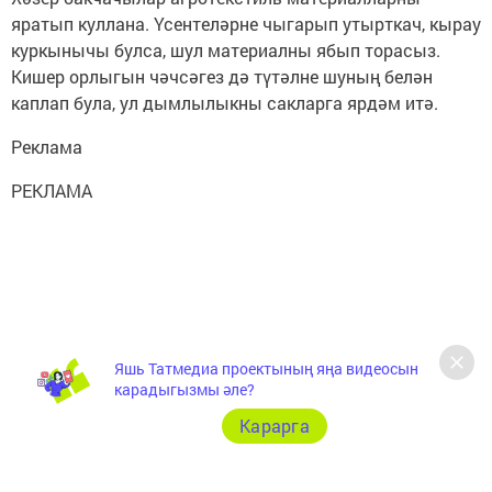
яратып куллана. Үсентеләрне чыгарып утырткач, кырау
куркынычы булса, шул материалны ябып торасыз.
Кишер орлыгын чәчсәгез дә түтәлне шуның белән
каплап була, ул дымлылыкны сакларга ярдәм итә.
Реклама
РЕКЛАМА
Яшь Татмедиа проектының яңа видеосын
карадыгызмы әле?
Карарга