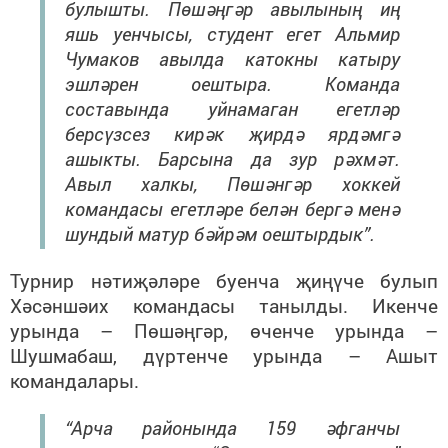
булышты. Пөшәңгәр авылының иң
яшь уенчысы, студент егет Альмир
Чумаков авылда катокны катыру
эшләрен оештыра. Команда
составында уйнамаган егетләр
берсүзсез кирәк җирдә ярдәмгә
ашыкты. Барсына да зур рәхмәт.
Авыл халкы, Пөшәнгәр хоккей
командасы егетләре белән бергә менә
шундый матур бәйрәм оештырдык”.
Турнир нәтиҗәләре буенча җиңүче булып
Хәсәншәих командасы танылды. Икенче
урында – Пөшәңгәр, өченче урында –
Шушмабаш, дүртенче урында – Ашыт
командалары.
“Арча районында 159 әфганчы