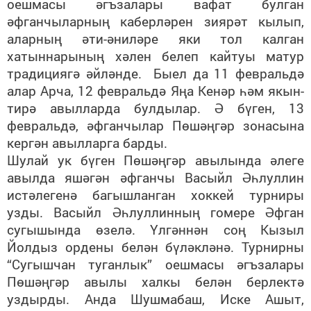
оешмасы әгъзалары вафат булган
әфганчыларның каберләрен зиярәт кылып,
аларның әти-әниләре яки тол калган
хатыннарының хәлен белеп кайтуы матур
традициягә әйләнде. Быел да 11 февральдә
алар Арча, 12 февральдә Яңа Кенәр һәм якын-
тирә авылларда булдылар. Ә бүген, 13
февральдә, әфганчылар Пөшәңгәр зонасына
кергән авылларга барды.
Шулай ук бүген Пөшәңгәр авылында әлеге
авылда яшәгән әфганчы Васыйл Әһлуллин
истәлегенә багышланган хоккей турниры
узды. Васыйл Әһлуллинның гомере Әфган
сугышында өзелә. Үлгәннән соң Кызыл
Йолдыз ордены белән бүләкләнә. Турнирны
“Сугышчан туганлык” оешмасы әгъзалары
Пөшәңгәр авылы халкы белән берлектә
уздырды. Анда Шушмабаш, Иске Ашыт,