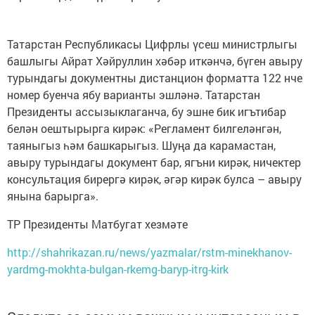
Татарстан Республикасы Цифрлы үсеш министрлыгы
башлыгы Айрат Хәйруллин хәбәр иткәнчә, бүген авыру
турындагы документны дистанцион форматта 122 нче
номер буенча ябу варианты эшләнә. Татарстан
Президенты ассызыклаганча, бу эшне бик игътибар
белән оештырырга кирәк: «Регламент билгеләнгән,
таяныгыз һәм башкарыгыз. Шуңа да карамастан,
авыру турындагы документ бар, ягъни кирәк, ничектер
консультация бирергә кирәк, әгәр кирәк булса – авыру
янына барырга».
ТР Президенты Матбугат хезмәте
http://shahrikazan.ru/news/yazmalar/rstm-minekhanov-
yardmg-mokhta-bulgan-rkemg-baryp-itrg-kirk