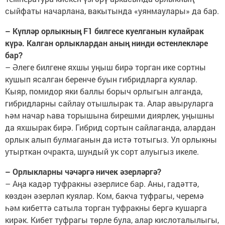
сыйфаты начарлана, вакытында «уянмаулары» да бар.
– Күпләр орлыкның F1 билгесе куелганын кулайрак
күрә. Калган орлыклардан аның нинди өстенлекләре
бар?
– Әлеге билгене яхшы уңыш бирә торган ике сортны
кушып ясалган беренче буын гибридларга куялар.
Кыяр, помидор яки баллы борыч орлыгын алганда,
гибридларны сайлау отышлырак та. Алар авыруларга
һәм начар һава торышына бирешми ­диярлек, уңышны
да яхшырак бирә. Гибрид сортын сайлаганда, алардан
орлык алып булмаганын да истә тотыгыз. Ул орлыкны
утырткан очракта, шундый ук сорт алуыгыз икеле.
– Орлыкларны чәчәргә ничек әзерләргә?
– Аңа кадәр туфракны әзерлисе бар. Аны, гадәттә,
көздән әзерләп куялар. Ком, бакча туфрагы, черемә
һәм кибеттә сатыла торган туфракны бергә кушарга
кирәк. Кибет туфрагы төрле була, алар кислоталылыгы,