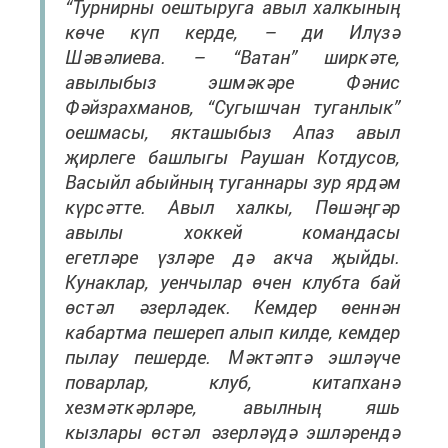
“Турнирны оештыруга авыл халкының
көче күп керде, – ди Илүзә
Шәвәлиева. – “Ватан” ширкәте,
авылыбыз эшмәкәре Фәнис
Фәйзрахманов, “Сугышчан туганлык”
оешмасы, якташыбыз Апаз авыл
җирлеге башлыгы Раушан Котдусов,
Васыйл абыйның туганнары зур ярдәм
күрсәтте. Авыл халкы, Пөшәңгәр
авылы хоккей командасы
егетләре үзләре дә акча җыйды.
Кунаклар, уенчылар өчен клубта бай
өстәл әзерләдек. Кемдер өеннән
кабартма пешереп алып килде, кемдер
пылау пешерде. Мәктәптә эшләүче
поварлар, клуб, китапханә
хезмәткәрләре, авылның яшь
кызлары өстәл әзерләүдә эшләрендә