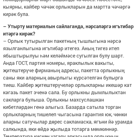
кыярны, кайбер чәчәк орлыкларын да мартта чәчәргә
кирәк була.
– Утырту материалын сайлаганда, нәрсәләргә игътибар
итәргә кирәк?
– Орлык тутырылган пакетның тышлыгына нәрсә
язылганлыгына игътибар итегез. Аның тигез итеп
ябыштырылуы һәм келәймәсе сугылган булу шарт.
Анда ГОСТ, партия номеры, яраклылык вакыты,
җитештерүче фирманың адресы, пакетта орлыкның
саны яки аларның авырлыгы күрсәтелгән булыр­га
тиеш. Кайбер җитештерүчеләр орлыкларны икешәр кат
кәгазь пакет эченә сала. Бу орлыкны дымлылыктан
сакларга булыша. Орлыкны махсуслашкан
кибетләрдән генә алыгыз. Базарда сатыла торган
орлыкларның тишелеп чыгасына гарантия юк, чөнки
аларны сатучылар дөрес сакламаска, ягъни йә урамда
салкында, яки өйдә җылыда тотарга мөмкиннәр.
Температура кискен үзгәрү аркасында орлыкның