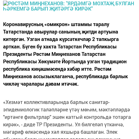
Коронавирусның «омикрон» штаммы таралу
Татарстанда авырулар санының җитди артуына
китергән. Узган атнада күрсәткечләр 2 тапкырга
арткан. Бүген бу хакта Татарстан Республикасы
Президенты Рөстәм Миңнеханов Татарстан
Республикасы Хөкүмәте Йортында узган традицион
республика киңәшмәсендә хәбәр итте. Рөстәм
Миңнеханов ассызыклаганча, республикада барлык
чикләү чаралары дәвам итәчәк.
«Хезмәт коллективларында барлык санитар-
эпидемиологик таләпләрне үтәү мөһим, мәктәпләрдә
"иртәнге фильтрлар" эшен катгый контрольдә тотарга
кирәк», - диде ТР Президенты. Ул билгеләп үткәнчә,
мәгариф өлкәсендә хәл яхшыра башлаган. Элек