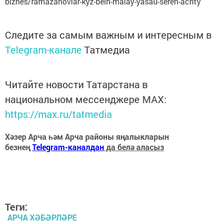
biznes/ramazanovlar-kyz-beln-malay-yasau-seren-achty
Следите за самым важным и интересным в
Telegram-канале
Татмедиа
Читайте новости Татарстана в
национальном мессенджере MАХ:
https://max.ru/tatmedia
Хәзер Арча һәм Арча районы яңалыкларын
безнең
Telegram-каналдан
да белә аласыз
Теги:
АРЧА ХӘБӘРЛӘРЕ