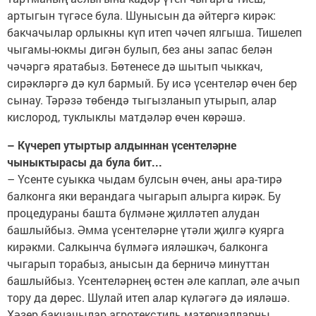
артыгын түгәсе була. Шунысын да әйтергә кирәк:
бакчачылар орлыкны күп итеп чәчеп ялгыша. Тишелеп
чыгамы-юкмы дигән булып, без аны запас белән
чәчәргә яратабыз. Бөтенесе дә шытып чыккач,
сирәкләргә дә кул бармый. Бу исә үсентеләр өчен бер
сынау. Тәрәзә төбендә тыгызланып утырып, алар
кислород, туклык­лы матдәләр өчен көрәшә.
– Күчереп утыртыр алдыннан үсентеләрне
чыныктырасы да була бит...
– Үсенте суыкка чыдам булсын өчен, аны ара-тирә
балконга яки верандага чыгарып алырга кирәк. Бу
процедураны башта бүлмәне җилләтеп алудан
башлыйбыз. Әмма үсентеләрне үтәли җилгә куярга
кирәкми. Салкынча бүлмәгә ияләшкәч, балконга
чыгарып торабыз, анысын да берничә минуттан
башлыйбыз. Үсентеләрнең өстен әле каплап, әле ачып
тору да дөрес. Шулай итеп алар күләгәгә дә ияләшә.
Хәзер бакчачылар агротекстиль материалларны