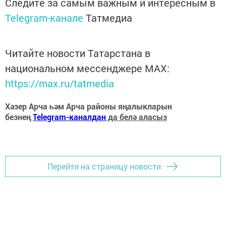
Следите за самым важным и интересным в
Telegram-канале
Татмедиа
Читайте новости Татарстана в
национальном мессенджере MАХ:
https://max.ru/tatmedia
Хәзер Арча һәм Арча районы яңалыкларын
безнең
Telegram-каналдан
да белә аласыз
Перейти на страницу новости