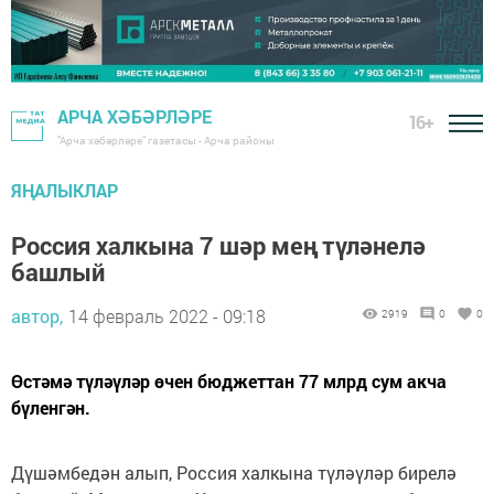
АРЧА ХӘБӘРЛӘРЕ
16+
"Арча хәбәрләре" газетасы - Арча районы
ЯҢАЛЫКЛАР
Россия халкына 7 шәр мең түләнелә
башлый
автор,
14 февраль 2022 - 09:18
2919
0
0
Өстәмә түләүләр өчен бюджеттан 77 млрд сум акча
бүленгән.
Дүшәмбедән алып, Россия халкына түләүләр бирелә