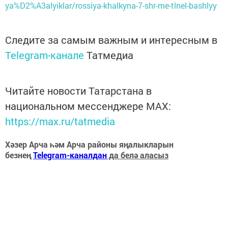
ya%D2%A3alyiklar/rossiya-khalkyna-7-shr-me-tlnel-bashlyy
Следите за самым важным и интересным в
Telegram-канале
Татмедиа
Читайте новости Татарстана в
национальном мессенджере MАХ:
https://max.ru/tatmedia
Хәзер Арча һәм Арча районы яңалыкларын
безнең
Telegram-каналдан
да белә аласыз