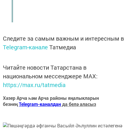
Следите за самым важным и интересным в
Telegram-канале
Татмедиа
Читайте новости Татарстана в
национальном мессенджере MАХ:
https://max.ru/tatmedia
Хәзер Арча һәм Арча районы яңалыкларын
безнең
Telegram-каналдан
да белә аласыз