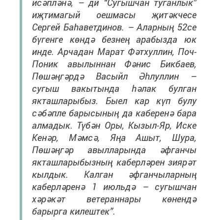
исәпләнә, – ди “Сугышчан туганлык”
иҗтимагый оешмасы җитәкчесе
Сергей Баһаветдинов. – Аларның 52се
бүгенге көндә безнең арабызда юк
инде. Арчадан Марат Фәтхуллин, Поч-
Поник авылыннан Фәнис Бикбаев,
Пөшәңгәрдә Васыйл Әһлуллин –
сугыш вакытында һәлак булган
якташларыбыз. Быел кар күп булу
сәбәпле барысының да каберенә бара
алмадык. Түбән Оры, Кызыл-Яр, Иске
Кенәр, Мәмсә, Яңа Ашыт, Шура,
Пөшәңгәр авылларында әфганчы
якташларыбызның каберләрен зиярәт
кылдык. Калган әфганчыларның
каберләренә 1 июльдә – сугышчан
хәрәкәт ветераннары көнендә
барырга килештек”.