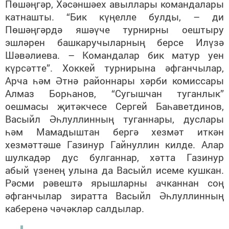
Пөшәңгәр, Хәсәншәех авыллары командалары
катнашты. “Бик күңелле булды, – ди
Пөшәңгәрдә яшәүче турнирны оештыру
эшләрен башкаручыларның берсе Илүзә
Шәвәлиева. – Командалар бик матур уен
күрсәтте”. Хоккей турнирына әфганчылар,
Арча һәм Әтнә районнары хәрби комиссары
Алмаз Борһанов, “Сугышчан туганлык”
оешмасы җитәкчесе Сергей Баһаветдинов,
Васыйл Әһлуллинның туганнары, дуслары
һәм Мамадыштан бергә хезмәт иткән
хезмәттәше Газинур Гайнуллин килде. Алар
шулкадәр дус булганнар, хәтта Газинур
абый үзенең улына да Васыйл исеме кушкан.
Рәсми рәвештә ярышларны ачканнан соң
әфганчылар зиратта Васыйл Әһлуллинның
каберенә чәчәкләр салдылар.