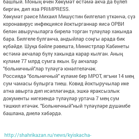
башлый. Моның өчен Хөкүмәт өстәмә акча да бүлеп
биргән, дип яза PRIMPRESS.
Хөкүмәт рәисе Михаил Мишустин билгеләп үткәнчә, сүз
коронавирус инфекциясе йоктырганнар яисә ОРВИ
белән авыручыларга бирелә торган түләүләр хакында
бара. Билгеле булганча, андыйлар соңгы арада бик
күбәйде. Шуңа бәйле рәвештә, Министрлар Кабинеты
өстәмә акчалар бүлү хакында карар кылган. Аның
күләме 77 млрд сумга якын. Бу акчалар
"больничный"лар түләүгә юнәлтеләчәк.
Россиядә "больничный" күләме бер МРОТ, ягъни 14 мең
сум чамасы булырга тиеш. Ковид йоктыручылар ике
атна авырта дип исәпләгәндә, эшкә яраксызлык
документы нигезендә түләүләр уртача 7 мең сум
тәшкил итәчәк. "Больничный"ный түләүләре дүшәмбе
башлана, диелә хәбәрдә.
http://shahrikazan.ru/news/kyiskacha-