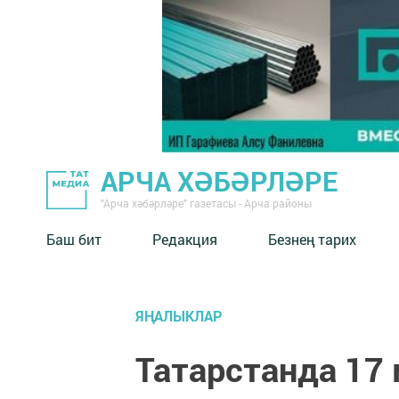
АРЧА ХӘБӘРЛӘРЕ
"Арча хәбәрләре" газетасы - Арча районы
Баш бит
Редакция
Безнең тарих
ЯҢАЛЫКЛАР
Татарстанда 17