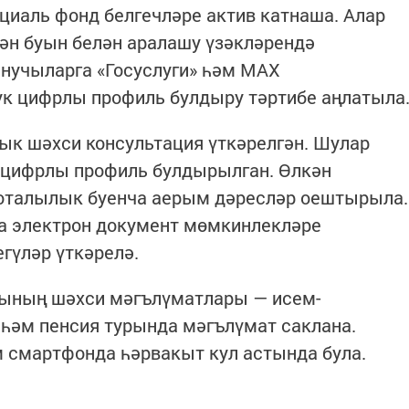
иаль фонд белгечләре актив катнаша. Алар
ән буын белән аралашу үзәкләрендә
анучыларга «Госуслуги» һәм MAX
ук цифрлы профиль булдыру тәртибе аңлатыла
тык шәхси консультация үткәрелгән. Шулар
 цифрлы профиль булдырылган. Өлкән
оталылык буенча аерым дәресләр оештырыла.
та электрон документ мөмкинлекләре
гүләр үткәрелә.
ының шәхси мәгълүматлары — исем-
 һәм пенсия турында мәгълүмат саклана.
 смартфонда һәрвакыт кул астында була.