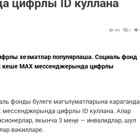
 цифрлы ID куллана
296
0
ифрлы хезмәтләр популярлаша. Социаль фонд
ык кеше MAX мессенджерында цифрлы
аль фонды бүлеге мәгълүматларына караганда
X мессенджерында цифрлы ID куллана. Алар
сионерлар, якынча 3 меңе — инвалидлар, шул
ләр вәкилләре.