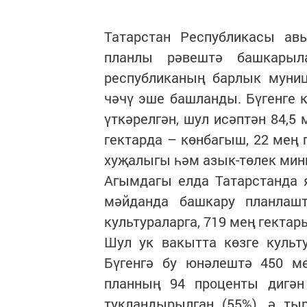
Татарстан Республикасы а
планлы рәвештә башкарыла
республиканың барлык муниц
чәчү эше башланды. Бүгенге 
үткәрелгән, шул исәптән 84,5 
гектарда – көнбагыш, 22 мең 
хуҗалыгы һәм азык-төлек мин
Агымдагы елда Татарстанда 
мәйданда башкару планлаш
культураларга, 719 мең гектар
Шул ук вакытта көзге культ
Бүгенгә бу юнәлештә 450 ме
планның 94 проценты дигән
тукландырылган (55%), ә ты