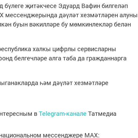
д бүлеге җитәкчесе Эдуард Вафин билгеләп
X мессенджерында дәүләт хезмәтләрен алуны
өлкән буын вәкилләре бу мөмкинлекләр белән
республика халкы цифрлы сервисларны
фонд белгечләре алга таба да гражданнарга
ыганакларда һәм дәүләт хезмәтләре
интересным в
Telegram-канале
Татмедиа
в национальном мессенджере MАХ: