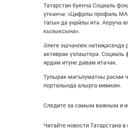
Татарстан буенча Социаль фон
үткәнчә: «Цифрлы профиль MA
тагын да уңайлы итә. Аеруча 
кызыксына».
Әлеге эшчәнлек нәтиҗәсендә 
активрак үзләштерә. Социаль 
ярдәм итүне дәвам итәчәк.
Тулырак мәгълүматны рәсми ч
порталында алырга мөмкин.
Следите за самым важным и 
Читайте новости Татарстана 