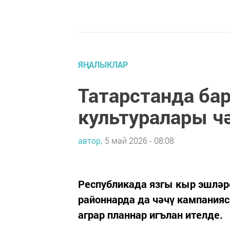
ЯҢАЛЫКЛАР
Татарстанда ба
культуралары ч
автор,
5 май 2026 - 08:08
Республикада язгы кыр эшләр
районнарда да чәчү кампанияс
аграр планнар игълан ителде.