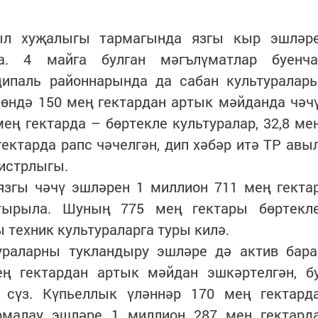
выл хуҗалыгы тармагында язгы кыр эшләр
. 4 майга булган мәгълүматлар буенча
ипаль районнарында да сабан культуралар
көндә 150 мең гектардан артык мәйданда чәч
мең гектарда – бөртекле культуралар, 32,8 ме
гектарда рапс чәчелгән, дип хәбәр итә ТР авы
истрлыгы.
язгы чәчү эшләрен 1 миллион 711 мең гекта
тырыла. Шуның 775 мең гектары бөртекл
ы техник культураларга туры килә.
ураларны тукландыру эшләре дә актив бара
ң гектардан артык мәйдан эшкәртелгән, б
 сүз. Күпьеллык үләннәр 170 мең гектард
рмалау эшләре 1 миллион 287 мең гектард