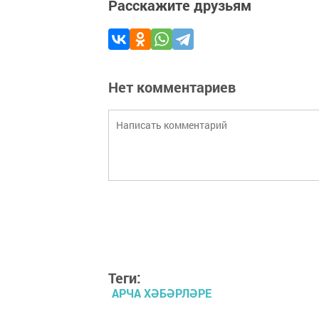
Расскажите друзьям
Нет комментариев
Теги:
АРЧА ХӘБӘРЛӘРЕ