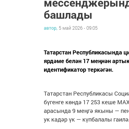
мессенджерында
башлады
автор,
5 май 2026 - 09:05
Татарстан Республикасында ц
ярдәме белән 17 меңнән арт
идентификатор теркәгән.
Татарстан Республикасы Соци
бүгенге көндә 17 253 кеше MA
арасында 9 меңгә якыны — пен
ук кадәр үк — күпбалалы гаилә