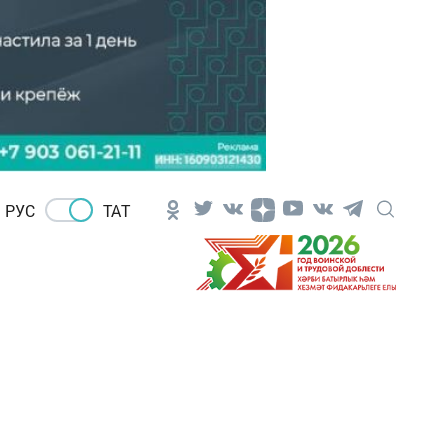
РУС
ТАТ