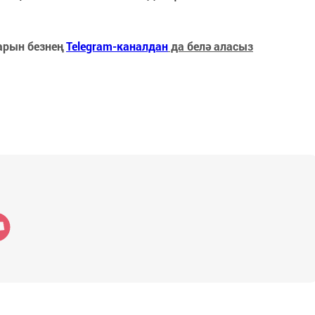
арын безнең
Telegram-каналдан
да белә аласыз