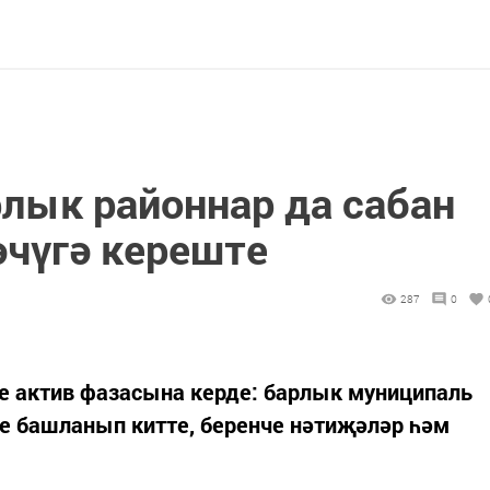
рлык районнар да сабан
әчүгә кереште
287
0
е актив фазасына керде: барлык муниципаль
е башланып китте, беренче нәтиҗәләр һәм