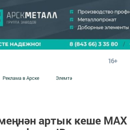
16+
Реклама в Арске
Элемтә
 меңнән артык кеше MAX