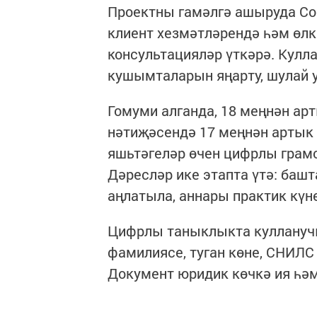
Проектны гамәлгә ашыруда Соц
клиент хезмәтләрендә һәм өлк
консультацияләр үткәрә. Кулл
кушымталарын яңарту, шулай 
Гомуми алганда, 18 меңнән ар
нәтиҗәсендә 17 меңнән артык
яшьтәгеләр өчен цифрлы грам
Дәресләр ике этапта үтә: баш
аңлатыла, аннары практик күне
Цифрлы таныклыкта куллануч
фамилиясе, туган көне, СНИЛС
Документ юридик көчкә ия һәм