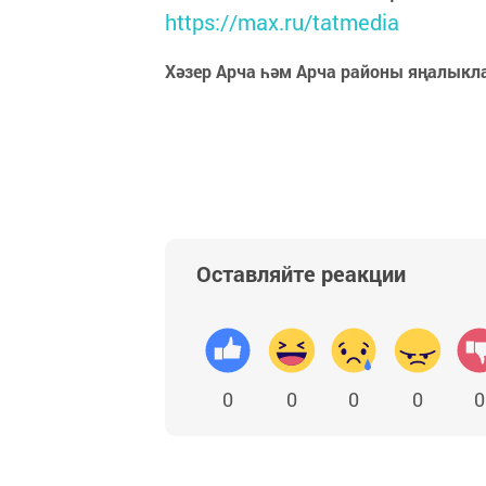
https://max.ru/tatmedia
Хәзер Арча һәм Арча районы яңалыкл
Оставляйте реакции
0
0
0
0
0