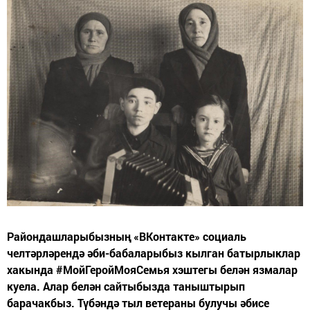
Райондашларыбызның «ВКонтакте» социаль
челтәрләрендә әби-бабаларыбыз кылган батырлыклар
хакында #МойГеройМояСемья хэштегы белән язмалар
куела. Алар белән сайтыбызда таныштырып
барачакбыз. Түбәндә тыл ветераны булучы әбисе