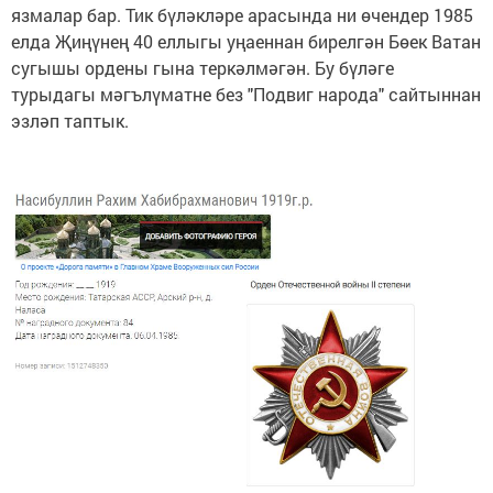
язмалар бар. Тик бүләкләре арасында ни өчендер 1985
елда Җиңүнең 40 еллыгы уңаеннан бирелгән Бөек Ватан
сугышы ордены гына теркәлмәгән. Бу бүләге
турыдагы мәгълүматне без "Подвиг народа" сайтыннан
эзләп таптык.