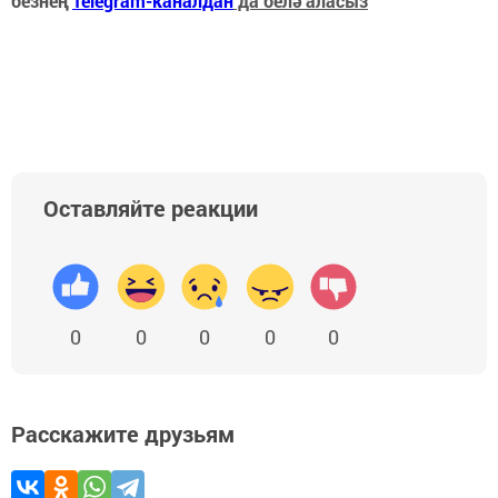
безнең
Telegram-каналдан
да белә аласыз
Оставляйте реакции
0
0
0
0
0
Расскажите друзьям