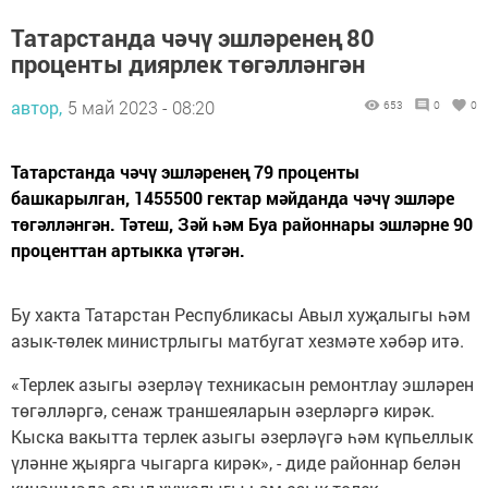
Татарстанда чәчү эшләренең 80
проценты диярлек төгәлләнгән
автор,
5 май 2023 - 08:20
653
0
0
Татарстанда чәчү эшләренең 79 проценты
башкарылган, 1455500 гектар мәйданда чәчү эшләре
төгәлләнгән. Тәтеш, Зәй һәм Буа районнары эшләрне 90
проценттан артыкка үтәгән.
Бу хакта Татарстан Республикасы Авыл хуҗалыгы һәм
азык-төлек министрлыгы матбугат хезмәте хәбәр итә.
«Терлек азыгы әзерләү техникасын ремонтлау эшләрен
төгәлләргә, сенаж траншеяларын әзерләргә кирәк.
Кыска вакытта терлек азыгы әзерләүгә һәм күпьеллык
үләнне җыярга чыгарга кирәк», - диде районнар белән