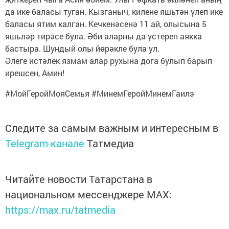
да ике баласы туган. Кызганыч, килене яшьтән үлеп ике
баласы ятим калган. Кечкенәсенә 11 ай, олысына 5
яшьләр тирәсе була. Әби аларны да үстереп аякка
бастыра. Шундый олы йөрәкле була ул.
Әлеге истәлек язмам алар рухына дога булып барып
ирешсен, Амин!
#МойГеройМояСемья #МинемГеройМинемГаилэ
Следите за самым важным и интересным в
Telegram-канале
Татмедиа
Читайте новости Татарстана в
национальном мессенджере MАХ:
https://max.ru/tatmedia