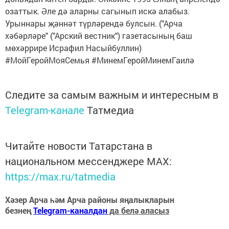
озаттык. Әле дә аларны сагынып искә алабыз.
Урыннары җәннәт түрләрендә булсын. ("Арча
хәбәрләре" ("Арский вестник") газетасының баш
мөхәррире Исрафил Насыйбуллин)
#МойГеройМояСемья #МинемГеройМинемГаилә
Следите за самым важным и интересным в
Telegram-канале
Татмедиа
Читайте новости Татарстана в
национальном мессенджере MАХ:
https://max.ru/tatmedia
Хәзер Арча һәм Арча районы яңалыкларын
безнең
Telegram-каналдан
да белә аласыз