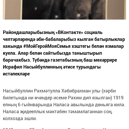
Райондашларыбызның «ВКонтакте» социаль
челтәрләрендә әби-бабаларыбыз кылган батырлыклар
хакында #МойГеройМояСемья хэштегы белән язмалар
куела. Алар белән сайтыбызда таныштырып
барачакбыз. Түбәндә газетабызның баш мөхәррире
Исрафил Насыйбуллинның әтисе турындагы
истәлекләре
Насыйбуллин Рәхмәтулла Хәбибрахман улы (хәрби
билетында ни өчендер исеме Рәхим дип язылган) 1919
елның 6 гыйнварында Наласа авылында дөньяга килә.
Наласа җидееллык мәктәбен тәмамлаганнан соң,
колхозда эшли.