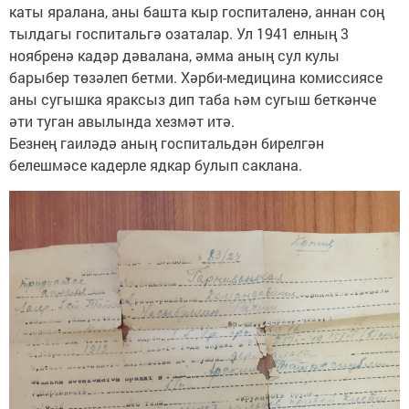
каты яралана, аны башта кыр госпиталенә, аннан соң
тылдагы госпитальгә озаталар. Ул 1941 елның 3
ноябренә кадәр дәвалана, әмма аның сул кулы
барыбер төзәлеп бетми. Хәрби-медицина комиссиясе
аны сугышка яраксыз дип таба һәм сугыш беткәнче
әти туган авылында хезмәт итә.
Безнең гаиләдә аның госпитальдән бирелгән
белешмәсе кадерле ядкар булып саклана.