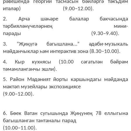
рәвешендә георгий тасмасын бәйләргә тәкъдим
итәләр) (9.00–12.00).
2. Арча шәһәре балалар бакчасында
тәрбияләнүчеләрнең мини-
парады (9.30–9.40).
3. “Җиңүгә багышлана...” әдәби-музыкаль
мәйданчыклар һәм интерактив зона (8.30–10.00).
4. Кыр кухнясы (10.00 сәгатьтән бәйрәм
тәмамланганчы эшли).
5. Район Мәдәният йорты каршындагы мәйданда
мәктәп музейлары экспозициясе
(9.00–12.00).
6. Бөек Ватан сугышында Җиңүнең 7
8
еллыгына
багышланган тантаналы парад
(10.00–
11.00)
.