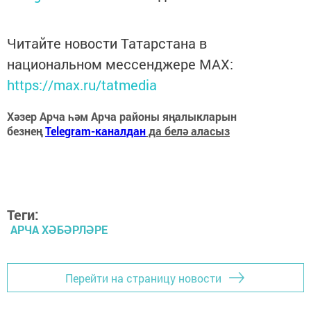
Читайте новости Татарстана в
национальном мессенджере MАХ:
https://max.ru/tatmedia
Хәзер Арча һәм Арча районы яңалыкларын
безнең
Telegram-каналдан
да белә аласыз
Теги:
АРЧА ХӘБӘРЛӘРЕ
Перейти на страницу новости