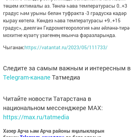
төшем ихтималы аз. Төнлә һава температурасы 0..+3
градус һәм урыны белән туфракта -3 градуска кадәр
кырау көтелә. Көндез һава температурасы +9..+15
градус», диелгән Гидрометеорология һәм әйләнә-тирә
мохитне күзәтү үзәгенең якынча фаразларында.
Чыганак:
https://vatantat.ru/2023/05/111733/
Следите за самым важным и интересным в
Telegram-канале
Татмедиа
Читайте новости Татарстана в
национальном мессенджере MАХ:
https://max.ru/tatmedia
Хәзер Арча һәм Арча районы яңалыкларын