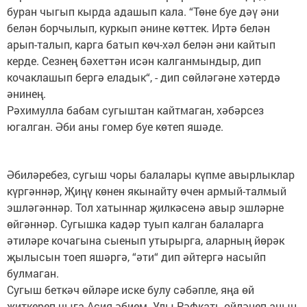
буран чыгып кырда адашып кала. “Төне буе дәү әни
белән борчылып, куркып әнине көттек. Иртә белән
арып-талып, карга батып көч-хәл белән әни кайтып
керде. Сезнең бәхеттән исән калганмындыр, дип
кочаклашып бергә еладык“, - дип сөйләгәне хәтердә
әнинең.
Рәхимулла бабам сугыштан кайтмаган, хәбәрсез
югалган. Әби аны гомер буе көтеп яшәде.
Әбиләребез, сугыш чоры балалары күпме авырлыклар
күргәннәр, Җиңү көнен якынайту өчен армый-талмый
эшләгәннәр. Тол хатыннар җилкәсенә авыр эшләрне
өйгәннәр. Сугышка кадәр туып калган балаларга
әтиләре кочагына сыенып утырырга, аларның йөрәк
җылысын тоеп яшәргә, “әти“ дип әйтергә насыйп
булмаган.
Сугыш беткәч өйләре иске булу сәбәпле, яңа өй
җиткереп чыга Асия әбием. Улы Рәфкать өйләнеп аның