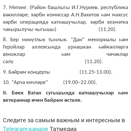
7. Митинг. (Район башлыгы И.Г.Нуриев, республика
вәкилләре, хәрби комиссар
А.Н.Вахитов
һәм
махсус
хәрби операциядә катнашучылар,
хәрби хезмәткә
чакырылучы чыгышы) (
11.20
).
8. Бер минутлык тынлык. “Дан” мемориалы һәм
Геройлар аллеясында урнашкан һәйкәлләргә
веноклар һәм чәчәкләр
салу (11.
2
0).
9. Бәйрәм концерты (
11.25-13.00
).
10.
“Арча кичләре“
(1
9
.00–
22.00
).
II. Бөек Ватан сугышында катнашучылар һәм
ветераннар өчен бәйрәм өстәле.
Следите за самым важным и интересным в
Telegram-канале
Татмедиа