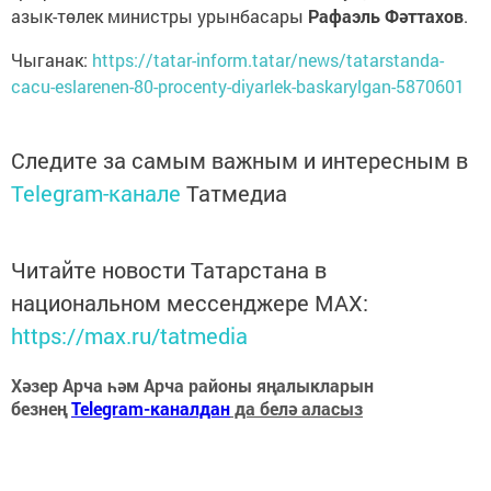
азык-төлек министры урынбасары
Рафаэль Фәттахов
.
Чыганак:
https://tatar-inform.tatar/news/tatarstanda-
cacu-eslarenen-80-procenty-diyarlek-baskarylgan-5870601
Следите за самым важным и интересным в
Telegram-канале
Татмедиа
Читайте новости Татарстана в
национальном мессенджере MАХ:
https://max.ru/tatmedia
Хәзер Арча һәм Арча районы яңалыкларын
безнең
Telegram-каналдан
да белә аласыз