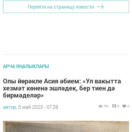
Перейти на страницу новости
АРЧА ЯҢАЛЫКЛАРЫ
Олы йөрәкле Асия әбием: «Ул вакытта
хезмәт көненә эшләдек, бер тиен дә
бирмәделәр»
автор,
5 май 2023 - 07:28
761
0
0