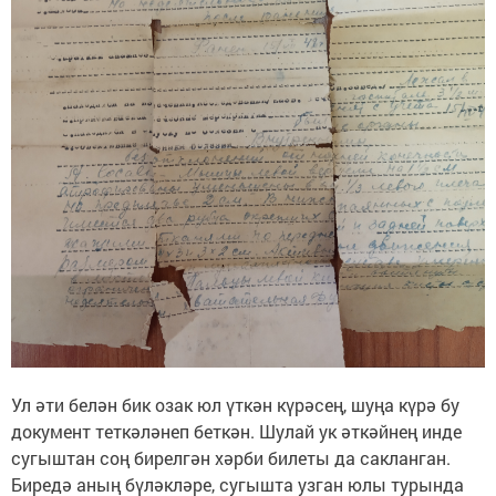
Ул әти белән бик озак юл үткән күрәсең, шуңа күрә бу
документ теткәләнеп беткән. Шулай ук әткәйнең инде
сугыштан соң бирелгән хәрби билеты да сакланган.
Биредә аның бүләкләре, сугышта узган юлы турында