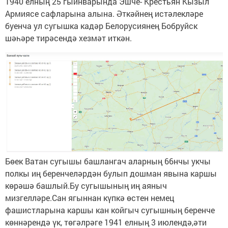
1940 елның 25 гыйнварында Эшче- Крестьян Кызыл
Армиясе сафларына алына. Әткәйнең истәлекләре
буенча ул сугышка кадәр Белорусиянең Бобруйск
шәһәре тирәсендә хезмәт иткән.
Бөек Ватан сугышы башлангач аларның 66нчы укчы
полкы иң беренчеләрдән булып дошман явына каршы
көрәшә башлый.Бу сугышының иң аяныч
мизгелләре.Сан ягыннан күпкә өстен немец
фашистларына каршы кан койгыч сугышның беренче
көннәрендә үк, төгәлрәге 1941 елның 3 июлендә,әти