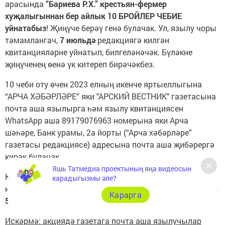
арасында
“Бариева Р.Х.” крестьян-фермер
хуҗалыгыннан бер айлык 10 БРОЙЛЕР ЧЕБИЕ
уйнатабыз
! Җиңүче берәү генә булачак. Ул, язылу чоры
тәмамлангач,
7 июльдә
редакциягә килгән
квитанцияләрне уйнатып, билгеләнәчәк. Бүләкне
җиңүченең өенә үк китереп бирәчәкбез.
10 чеби оту өчен 2023 елның икенче яртыеллыгына
“АРЧА ХӘБӘРЛӘРЕ” яки "АРСКИЙ ВЕСТНИК" газетасына
почта аша язылырга һәм язылу квитанциясен
WhatsApp аша 89179076963 номерына яки Арча
шәһәре, Банк урамы, 2а йорты (“Арча хәбәрләре”
газетасы редакциясе) адресына почта аша җибәрергә
кирәк булачак.
Яшь Татмедиа проектының яңа видеосын
Кире элемтә өчен исем-фамилиягез, телефон
карадыгызмы әле?
номерыгыз һәм адресыгыз булуы шарт. Квитанцияләр
Карарга
5 июльгә
кадәр кабул ителә.
Искәрмә: акциядә газетага почта аша язылучылар