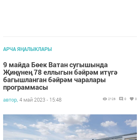
АРЧА ЯҢАЛЫКЛАРЫ
9 майда Бөек Ватан сугышында
Җиңүнең 78 еллыгын бәйрәм итүгә
багышланган бәйрәм чаралары
программасы
автор,
4 май 2023 - 15:48
2126
0
0