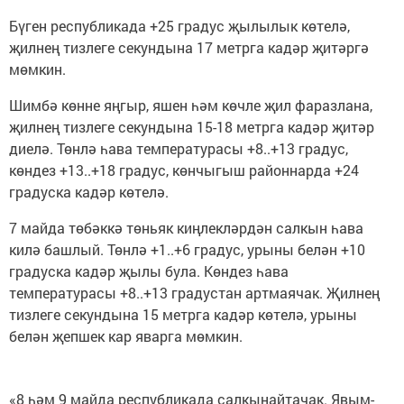
Бүген республикада +25 градус җылылык көтелә,
җилнең тизлеге секундына 17 метрга кадәр җитәргә
мөмкин.
Шимбә көнне яңгыр, яшен һәм көчле җил фаразлана,
җилнең тизлеге секундына 15-18 метрга кадәр җитәр
диелә. Төнлә һава температурасы +8..+13 градус,
көндез +13..+18 градус, көнчыгыш районнарда +24
градуска кадәр көтелә.
7 майда төбәккә төньяк киңлекләрдән салкын һава
килә башлый. Төнлә +1..+6 градус, урыны белән +10
градуска кадәр җылы була. Көндез һава
температурасы +8..+13 градустан артмаячак. Җилнең
тизлеге секундына 15 метрга кадәр көтелә, урыны
белән җепшек кар яварга мөмкин.
«8 һәм 9 майда республикада салкынайтачак. Явым-