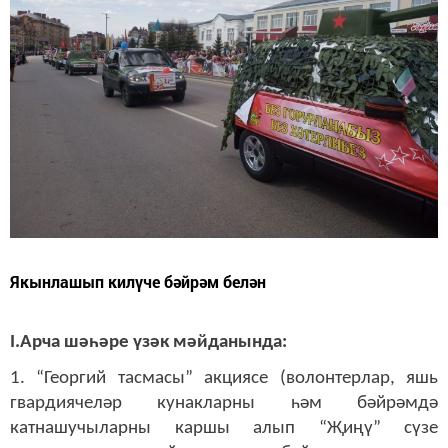
Якынлашып килүче бәйрәм белән
I.Арча шәһәре үзәк мәйданында:
1. “Георгий тасмасы” акциясе (волонтерлар, яшь
гвардиячеләр кунакларны һәм бәйрәмдә
катнашучыларны каршы алып “Җиңү” сүзе