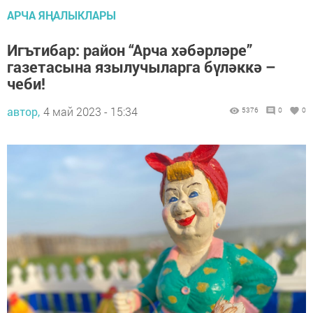
АРЧА ЯҢАЛЫКЛАРЫ
Игътибар: район “Арча хәбәрләре”
газетасына язылучыларга бүләккә –
чеби!
автор,
4 май 2023 - 15:34
5376
0
0