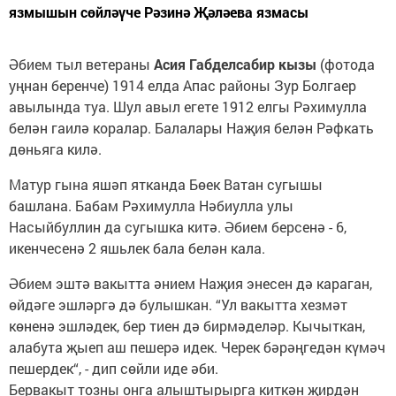
язмышын сөйләүче Рәзинә Җәләева язмасы
Әбием тыл ветераны
Асия Габделсабир кызы
(фотода
уңнан беренче) 1914 елда Апас районы Зур Болгаер
авылында туа. Шул авыл егете 1912 елгы Рәхимулла
белән гаилә коралар. Балалары Наҗия белән Рәфкать
дөньяга килә.
Матур гына яшәп ятканда Бөек Ватан сугышы
башлана. Бабам Рәхимулла Нәбиулла улы
Насыйбуллин да сугышка китә. Әбием берсенә - 6,
икенчесенә 2 яшьлек бала белән кала.
Әбием эштә вакытта әнием Наҗия энесен дә караган,
өйдәге эшләргә дә булышкан. “Ул вакытта хезмәт
көненә эшләдек, бер тиен дә бирмәделәр. Кычыткан,
алабута җыеп аш пешерә идек. Черек бәрәңгедән күмәч
пешердек“, - дип сөйли иде әби.
Бервакыт тозны онга алыштырырга киткән җирдән