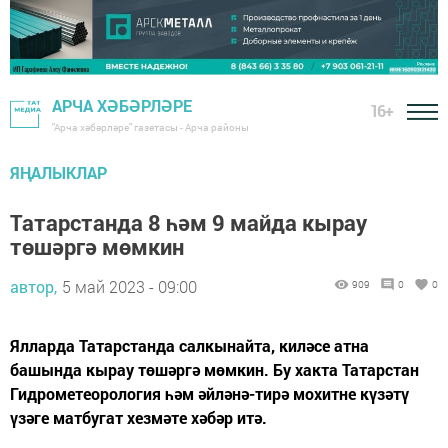
АРЧА ХӘБӘРЛӘРЕ
16+
"Арча хәбәрләре" газетасы - Арча районы
ЯҢАЛЫКЛАР
Татарстанда 8 һәм 9 майда кырау
төшәргә мөмкин
автор,
5 май 2023 - 09:00
909
0
0
Ялларда Татарстанда салкынайта, киләсе атна
башында кырау төшәргә мөмкин. Бу хакта Татарстан
Гидрометеорология һәм әйләнә-тирә мохитне күзәтү
үзәге матбугат хезмәте хәбәр итә.