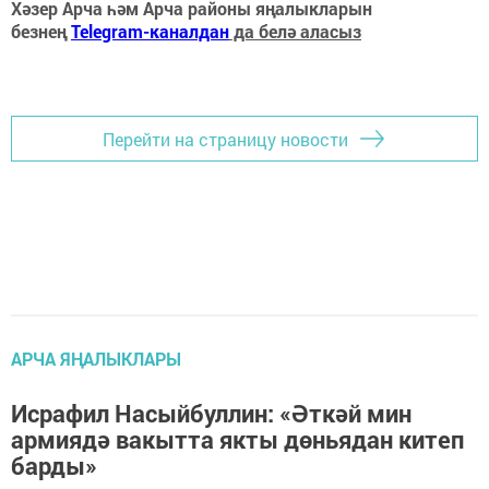
Хәзер Арча һәм Арча районы яңалыкларын
безнең
Telegram-каналдан
да белә аласыз
Перейти на страницу новости
АРЧА ЯҢАЛЫКЛАРЫ
Исрафил Насыйбуллин: «Әткәй мин
армиядә вакытта якты дөньядан китеп
барды»