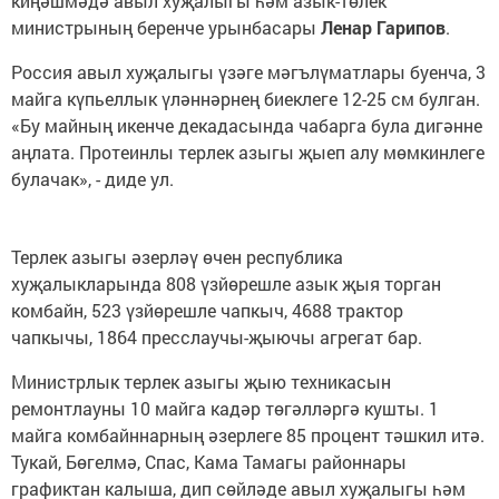
киңәшмәдә авыл хуҗалыгы һәм азык-төлек
министрының беренче урынбасары
Ленар Гарипов
.
Россия авыл хуҗалыгы үзәге мәгълүматлары буенча, 3
майга күпьеллык үләннәрнең биеклеге 12-25 см булган.
«Бу майның икенче декадасында чабарга була дигәнне
аңлата. Протеинлы терлек азыгы җыеп алу мөмкинлеге
булачак», - диде ул.
Терлек азыгы әзерләү өчен республика
хуҗалыкларында 808 үзйөрешле азык җыя торган
комбайн, 523 үзйөрешле чапкыч, 4688 трактор
чапкычы, 1864 пресслаучы-җыючы агрегат бар.
Министрлык терлек азыгы җыю техникасын
ремонтлауны 10 майга кадәр төгәлләргә кушты. 1
майга комбайннарның әзерлеге 85 процент тәшкил итә.
Тукай, Бөгелмә, Спас, Кама Тамагы районнары
графиктан калыша, дип сөйләде авыл хуҗалыгы һәм