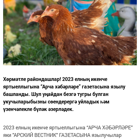
Хөрмәтле райондашлар! 2023 елның икенче
яртыеллыгына “Арча хәбәрләре” газетасына язылу
башланды. Шул уңайдан безгә тугры булган
укучыларыбызны сөендерергә уйладык һәм
үзенчәлекле бүләк әзерләдек.
2023 елның икенче яртыеллыгына “АРЧА ХӘБӘРЛӘРЕ”
яки "АРСКИЙ ВЕСТНИК" ГАЗЕТАСЫНА язылучылар