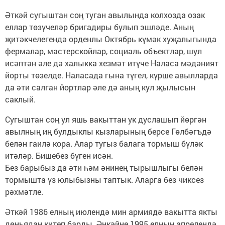
Әткәй сугыштан соң туган авылында колхозда озак
еллар төзүчеләр бригадиры булып эшләде. Аның
җитәкчелегендә орденлы Октябрь күмәк хуҗалыгында
фермалар, мастерскойлар, социаль объектлар, шул
исәптән әле дә халыкка хезмәт итүче Наласа мәдәният
йорты төзелде. Наласада гына түгел, күрше авылларда
да әти салган йортлар әле дә аның кул җылысын
саклый.
Сугыштан соң ул яшь вакыттан ук дуслашып йөргән
авылның иң булдыклы кызларының берсе Гөлбәгъдә
белән гаилә кора. Алар тугыз балага тормыш бүләк
итәләр. Бишебез бүген исән.
Без барыбыз да әти һәм әнинең тырышлыгы белән
тормышта үз юлыбызны таптык. Аларга без чиксез
рәхмәтле.
Әткәй 1986 елның июлендә мин армиядә вакытта якты
дөньядан китеп барды. Әнкәйне 1995 елның апрелендә