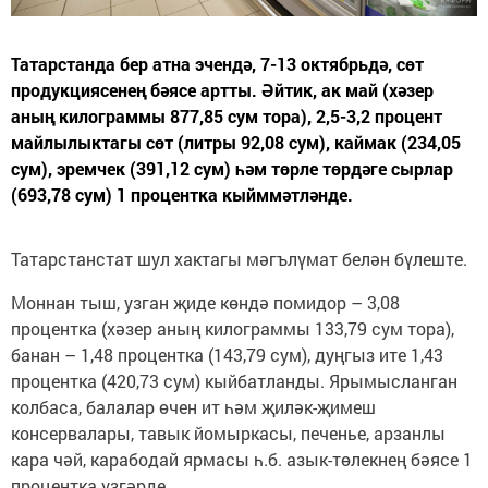
Татарстанда бер атна эчендә, 7-13 октябрьдә, сөт
продукциясенең бәясе артты. Әйтик, ак май (хәзер
аның килограммы 877,85 сум тора), 2,5-3,2 процент
майлылыктагы сөт (литры 92,08 сум), каймак (234,05
сум), эремчек (391,12 сум) һәм төрле төрдәге сырлар
(693,78 сум) 1 процентка кыйммәтләнде.
Татарстанстат шул хактагы мәгълүмат белән бүлеште.
Моннан тыш, узган җиде көндә помидор – 3,08
процентка (хәзер аның килограммы 133,79 сум тора),
банан – 1,48 процентка (143,79 сум), дуңгыз ите 1,43
процентка (420,73 сум) кыйбатланды. Ярымысланган
колбаса, балалар өчен ит һәм җиләк-җимеш
консервалары, тавык йомыркасы, печенье, арзанлы
кара чәй, карабодай ярмасы һ.б. азык-төлекнең бәясе 1
процентка үзгәрде.