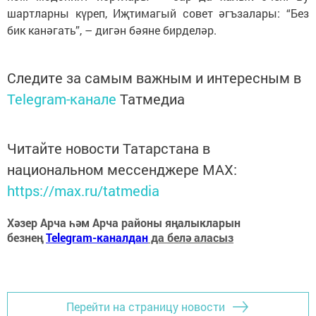
шартларны күреп, Иҗтимагый совет әгъзалары: “Без
бик канәгать”, – дигән бәяне бирделәр.
Следите за самым важным и интересным в
Telegram-канале
Татмедиа
Читайте новости Татарстана в
национальном мессенджере MАХ:
https://max.ru/tatmedia
Хәзер Арча һәм Арча районы яңалыкларын
безнең
Telegram-каналдан
да белә аласыз
Перейти на страницу новости