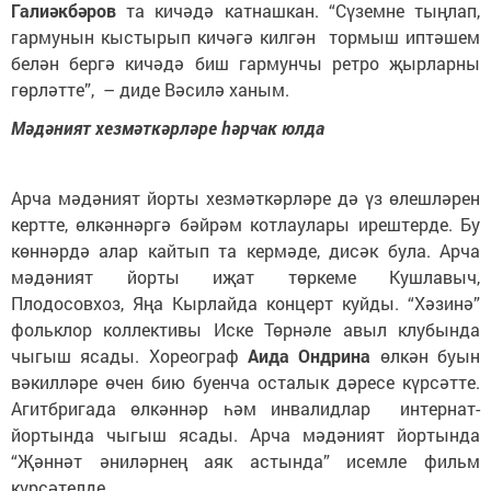
Галиәкбәров
та кичәдә катнашкан. “Сүземне тыңлап,
гармунын кыстырып кичәгә килгән тормыш иптәшем
белән бергә кичәдә биш гармунчы ретро җырларны
гөрләтте”, – диде Вәсилә ханым.
Мәдәният хезмәткәрләре һәрчак юлда
Арча мәдәният йорты хезмәткәрләре дә үз өлешләрен
кертте, өлкәннәргә бәйрәм котлаулары ирештерде. Бу
көннәрдә алар кайтып та кермәде, дисәк була. Арча
мәдәният йорты иҗат төркеме Кушлавыч,
Плодосовхоз, Яңа Кырлайда концерт куйды. “Хәзинә”
фольклор коллективы Иске Төрнәле авыл клубында
чыгыш ясады. Хореограф
Аида Ондрина
өлкән буын
вәкилләре өчен бию буенча осталык дәресе күрсәтте.
Агитбригада өлкәннәр һәм инвалидлар интернат-
йортында чыгыш ясады. Арча мәдәният йортында
“Җәннәт әниләрнең аяк астында” исемле фильм
күрсәтелде.