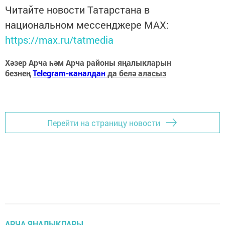
Читайте новости Татарстана в
национальном мессенджере MАХ:
https://max.ru/tatmedia
Хәзер Арча һәм Арча районы яңалыкларын
безнең
Telegram-каналдан
да белә аласыз
Перейти на страницу новости
АРЧА ЯҢАЛЫКЛАРЫ