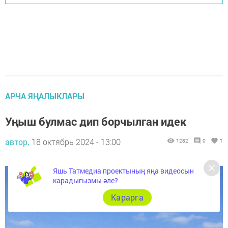
АРЧА ЯҢАЛЫКЛАРЫ
Уңыш булмас дип борчылган идек
автор,
18 октябрь 2024 - 13:00
1282
0
1
Яшь Татмедиа проектының яңа видеосын
карадыгызмы әле?
Карарга