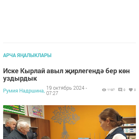
АРЧА ЯҢАЛЫКЛАРЫ
Иске Кырлай авыл җирлегендә бер көн
уздырдык
19 октябрь 2024 -
Румия Надршина,
1197
0
0
07:27