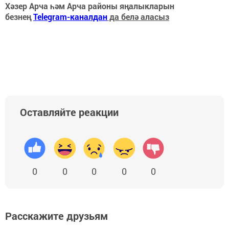
Хәзер Арча һәм Арча районы яңалыкларын
безнең
Telegram-каналдан
да белә аласыз
Оставляйте реакции
0
0
0
0
0
Расскажите друзьям