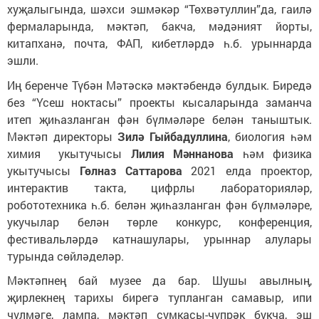
хуҗалыгында, шәхси эшмәкәр “Төхвәтуллин”да, гаилә
фермаларында, мәктәп, бакча, мәдәният йорты,
китапханә, почта, ФАП, кибетләрдә һ.б. урыннарда
эшли.
Иң беренче Түбән Мәтәскә мәктәбендә булдык. Биредә
без “Үсеш ноктасы” проекты кысаларында заманча
итеп җиһазланган фән бүлмәләре белән таныштык.
Мәктәп директоры
Зилә Гыйбадуллина
, биология һәм
химия укытучысы
Лилия Мәннанова
һәм физика
укытучысы
Гөлназ Саттарова
2021 елда проектор,
интерактив такта, цифрлы лабораторияләр,
робототехника һ.б. белән җиһазланган фән бүлмәләре,
укучылар белән төрле конкурс, конференция,
фестивальләрдә катнашулары, урыннар алулары
турында сөйләделәр.
Мәктәпнең бай музее да бар. Шушы авылның,
җирлекнең тарихы бирегә тупланган самавыр, ипи
чүлмәге, лампа, мәктәп сумкасы-чүпрәк букча, эш