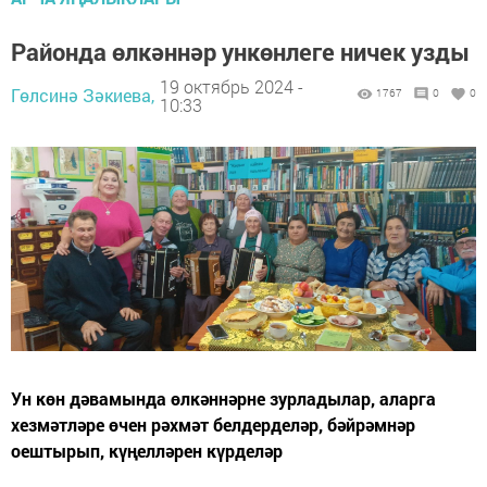
Районда өлкәннәр ункөнлеге ничек узды
19 октябрь 2024 -
Гөлсинә Зәкиева,
1767
0
0
10:33
Ун көн дәвамында өлкәннәрне зурладылар, аларга
хезмәтләре өчен рәхмәт белдерделәр, бәйрәмнәр
оештырып, күңелләрен күрделәр