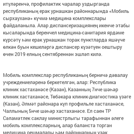
итүләренчә, профилактик чаралар уздырганда
республиканың ерак урнашкан районнарында «Мобиль
сырхауханә» күчмә медицина комплекслары
файдаланыла. Алар диспансеризациянең икенче этабы
кысаларында беренчел медицина-санитария ярдәме
күрсәтү һәм ерак урнашкан торак пунктларда яшәүче
өлкән буын кешеләргә диспансер күзәтүен оештыру
өчен 2019 елның сентябреннән эшләп килә.
Мобиль комплекслар республиканың берничә дәвалау
учреждениеләренә беркетелгән, алар: Республика
клиник хастаханәсе (Казан), Казанның 7нче шәһәр
клиник хастаханәсе, Төбәкара клиник-диагностика үзәге
(Казан), Әлмәт районара күп профильле хастаханәсе,
Чаллының 5нче шәһәр хастаханәсе. Ел саен ТР
Сәламәтлек саклау министрлыгы тарафыннан әлеге
мобиль комплексларның, алар баланста торган
медицина оешмалары һәм районнарның үзәк