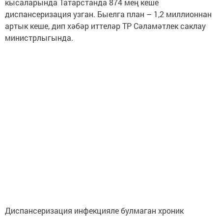
кысаларында Татарстанда 874 мең кеше
диспансеризация узган. Быелга план – 1,2 миллионнан
артык кеше, дип хәбәр иттеләр ТР Сәламәтлек саклау
министрлыгында.
Диспансеризация инфекцияле булмаган хроник