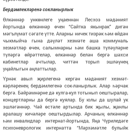
Бердәмлекләренә сокланырлык
Өлкәннәр ункөнлеге уңаеннан Лесхоз мәдәният
йортында өлкәннәр өчен “Сайтка якынрак” дигән
мәгълүмат сәгате үтте. Аларны ничек тизрәк һәм өйдән
чыкмыйча гына дәүләт хезмәте аша коммуналь
хезмәтләр өчен, салымнарны һәм башка түләүләрне
түләргә өйрәттеләр, өлкәннәр белән бергә шәхси
кабинетлар ачтылар, читтән торып эшләүнең
уңайлыгын аңлаттылар.
Үрнәк авыл җирлегенә кергән мәдәният хезмәт-
кәрләренең бердәмлегенә сок-ланырлык. Алар һәрчак
бергә. Бәйрәмнәрне дә кулга-кул тотынып оештыралар,
концертларны да бергә куялар. Бу юлы да шулай ук
эшләгәннәр. Чәй өстәле артында бик җылы, җанлы
аралашу кичәләре оештырдылар. Арчаның өлкәннәр
һәм инвалидлар интернат-йортында, Яңа Чүриледәге
психоневрологик интернатта “Мәрхәмәтле булыйк