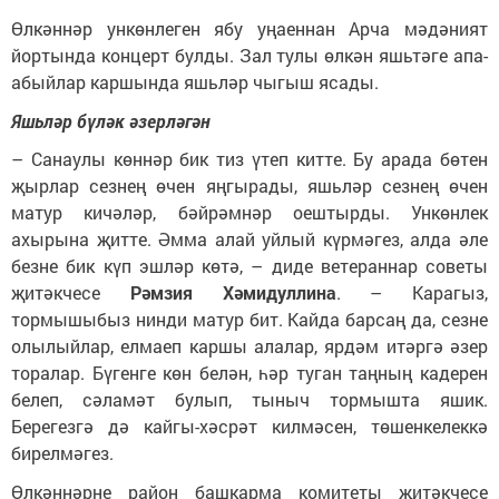
Өлкәннәр ункөнлеген ябу уңаеннан Арча мәдәният
йортында концерт булды. Зал тулы өлкән яшьтәге апа-
абыйлар каршында яшьләр чыгыш ясады.
Яшьләр бүләк әзерләгән
– Санаулы көннәр бик тиз үтеп китте. Бу арада бөтен
җырлар сезнең өчен яңгырады, яшьләр сезнең өчен
матур кичәләр, бәйрәмнәр оештырды. Ункөнлек
ахырына җитте. Әмма алай уйлый күрмәгез, алда әле
безне бик күп эшләр көтә, – диде ветераннар советы
җитәкчесе
Рәмзия Хәмидуллина
. – Карагыз,
тормышыбыз нинди матур бит. Кайда барсаң да, сезне
олылыйлар, елмаеп каршы алалар, ярдәм итәргә әзер
торалар. Бүгенге көн белән, һәр туган таңның кадерен
белеп, сәламәт булып, тыныч тормышта яшик.
Берегезгә дә кайгы-хәсрәт килмәсен, төшенкелеккә
бирелмәгез.
Өлкәннәрне район башкарма комитеты җитәкчесе