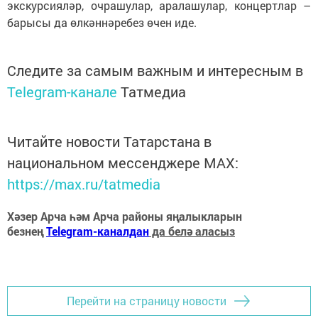
экскурсияләр, очрашулар, аралашулар, концертлар –
барысы да өлкәннәребез өчен иде.
Следите за самым важным и интересным в
Telegram-канале
Татмедиа
Читайте новости Татарстана в
национальном мессенджере MАХ:
https://max.ru/tatmedia
Хәзер Арча һәм Арча районы яңалыкларын
безнең
Telegram-каналдан
да белә аласыз
Перейти на страницу новости