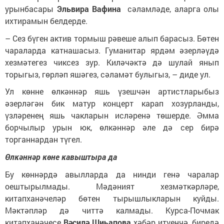
урынбасары
Эльвира Вафина
сәламләде, аларга олы
ихтирамын белдерде.
– Сез бүген актив тормыш рәвеше алып барасыз. Бөтен
чараларда катнашасыз. Гуманитар ярдәм әзерләүдә
хезмәтегез чиксез зур. Киләчәктә дә шулай янып
торыгыз, гөрләп яшәгез, сәламәт булыгыз, – диде ул.
Ул көнне өлкәннәр яшь үзешчән артистларыбыз
әзерләгән бик матур концерт карап хозурланды,
үзләренең яшь чакларын исләренә төшерде. Әмма
борчылыр урын юк, өлкәннәр әле дә сер бирә
торганнардан түгел.
Өлкәннәр көне кавыштыра да
Бу көннәрдә авылларда да нинди генә чаралар
оештырылмады. Мәдәният хезмәткәрләре,
китапханәчеләр бөтен тырышлыкларын куйды.
Мәктәпләр дә читтә калмады. Курса-Почмак
китапханәчесе
Вәсилә Шиһапова
хәбәр итүенчә, биредә