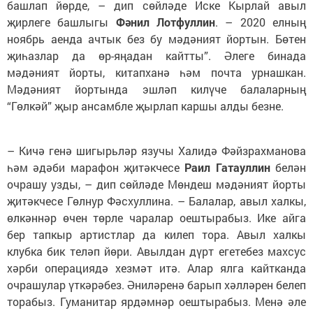
башлап йөрде, – дип сөйләде Иске Кырлай авыл
җирлеге башлыгы
Фәнил Лотфуллин
. – 2020 елның
ноябрь аенда ачтык без бу мәдәният йортын. Бөтен
җиһазлар да өр-яңадан кайтты”. Әлеге бинада
мәдәният йорты, китапханә һәм почта урнашкан.
Мәдәният йортында эшләп килүче балаларның
“Гөлкәй” җыр ансамбле җырлап каршы алды безне.
– Кичә генә шигырьләр язучы Халидә Фәйзрахманова
һәм әдәби марафон җитәкчесе
Раил Гатауллин
белән
очрашу узды, – дип сөйләде Мөндеш мәдәният йорты
җитәкчесе Гөлнур Фәсхуллина. – Балалар, авыл халкы,
өлкәннәр өчен төрле чаралар оештырабыз. Ике айга
бер тапкыр артистлар да килеп тора. Авыл халкы
клубка бик теләп йөри. Авылдан дүрт егетебез махсус
хәрби операциядә хезмәт итә. Алар ялга кайтканда
очрашулар үткәрәбез. Әниләренә барып хәлләрен белеп
торабыз. Гуманитар ярдәмнәр оештырабыз. Менә әле