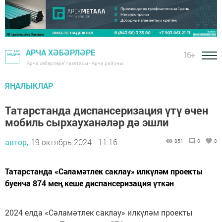
АРЧА ХӘБӘРЛӘРЕ
16+
"Арча хәбәрләре" газетасы - Арча районы
ЯҢАЛЫКЛАР
Татарстанда диспансеризация үтү өчен
мобиль сырхауханәләр дә эшли
автор,
19 октябрь 2024 - 11:16
851
0
0
Татарстанда «Сәламәтлек саклау» илкүләм проекты
буенча 874 мең кеше диспансеризация үткән
2024 елда «Сәламәтлек саклау» илкүләм проекты