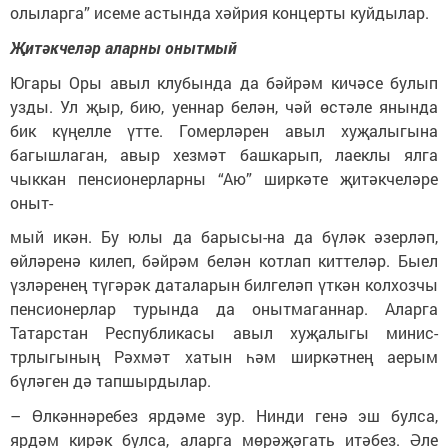
олыларга” исеме астында хәйрия концерты куйдылар.
Җитәкчеләр аларны онытмый
Югары Оры авыл клубында да бәйрәм кичәсе булып
узды. Ул җыр, бию, уеннар белән, чәй өстәле янында
бик күңелле үтте. Гомерләрен авыл хуҗалыгына
багышлаган, авыр хезмәт башкарып, лаеклы ялга
чыккан пенсионерларны “Аю” ширкәте җитәкчеләре
оныт-
мый икән. Бу юлы да барысы-на да бүләк әзерләп,
өйләренә килеп, бәйрәм белән котлап киттеләр. Быел
үзләренең түгәрәк даталарын билгеләп үткән колхозчы
пенсионерлар турында да онытмаганнар. Аларга
Татарстан Республикасы авыл хуҗалыгы минис-
трлыгының Рәхмәт хатын һәм ширкәтнең аерым
бүләген дә тапшырдылар.
– Өлкәннәребез ярдәме зур. Нинди генә эш булса,
ярдәм кирәк булса, аларга мөрәҗәгать итәбез. Әле