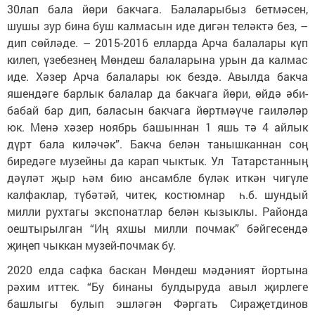
30лап бала йөри бакчага. Балаларыбыз бетмәсен,
шушы зур бина буш калмасын иде дигән теләктә без, –
дип сөйләде. – 2015-2016 елларда Арча балалары күп
килеп, үзебезнең Мөндеш балаларына урын да калмас
иде. Хәзер Арча балалары юк бездә. Авылда бакча
яшендәге барлык балалар да бакчага йөри, өйдә әби-
бабай бар дип, баласын бакчага йөртмәүче гаиләләр
юк. Менә хәзер ноябрь башыннан 1 яшь тә 4 айлык
дүрт бала киләчәк”. Бакча белән танышканнан соң
биредәге музейны да карап чыктык. Ул Татарстанның
дәүләт җыр һәм бию ансамбле бүләк иткән чигүле
калфаклар, түбәтәй, читек, костюмнар һ.б. шундый
милли рухтагы экспонатлар белән кызыклы. Районда
оештырылган “Иң яхшы милли почмак” бәйгесендә
җиңеп чыккан музей-почмак бу.
2020 елда сафка баскан Мөндеш мәдәният йортына
рәхим иттек. “Бу бинаны булдыруда авыл җирлеге
башлыгы булып эшләгән Фәргать Сираҗетдинов