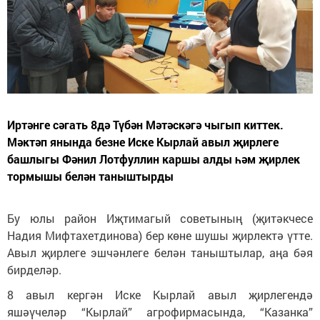
Иртәнге сәгать 8дә Түбән Мәтәскәгә чыгып киттек.
Мәктәп янында безне Иске Кырлай авыл җирлеге
башлыгы Фәнил Лотфуллин каршы алды һәм җирлек
тормышы белән таныштырды
Бу юлы район Иҗтимагый советының (җитәкчесе
Надия Мифтахетдинова) бер көне шушы җирлектә үтте.
Авыл җирлеге эшчәнлеге белән таныштылар, аңа бәя
бирделәр.
8 авыл кергән Иске Кырлай авыл җирлегендә
яшәүчеләр “Кырлай” агрофирмасында, “Казанка”