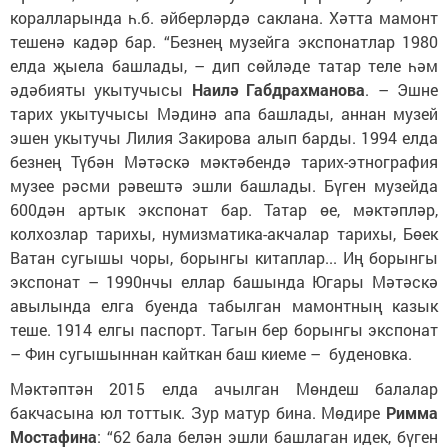
коралларында һ.б. әйберләрдә саклана. Хәтта мамонт
тешенә кадәр бар. “Безнең музейга экспонатлар 1980
елда җыела башлады, – дип сөйләде татар теле һәм
әдәбияты укытучысы
Наилә Габдрахманова
. – Эшне
тарих укытучысы Мәдинә апа башлады, аннан музей
эшен укытучы Лилия Закирова алып барды. 1994 елда
безнең Түбән Мәтәскә мәктәбендә тарих-этнография
музее рәсми рәвештә эшли башлады. Бүген музейда
600дән артык экспонат бар. Татар өе, мәктәпләр,
колхозлар тарихы, нумизматика-акчалар тарихы, Бөек
Ватан сугышы чоры, борынгы китаплар... Иң борынгы
экспонат – 1990нчы еллар башында Югары Мәтәскә
авылында елга буенда табылган мамонтның казык
теше. 1914 елгы паспорт. Тагын бер борынгы экспонат
– Фин сугышыннан кайткан баш киеме – буденовка.
Мәктәптән 2015 елда ачылган Мөндеш балалар
бакчасына юл тоттык. Зур матур бина. Мөдире
Римма
Мостафина
: “62 бала белән эшли башлаган идек, бүген