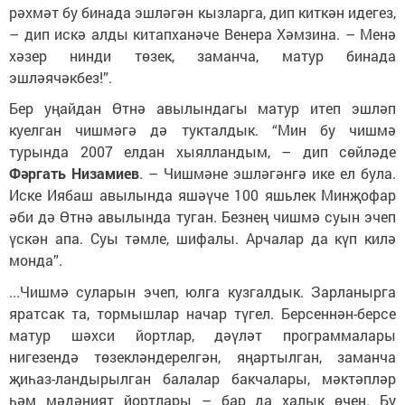
рәхмәт бу бинада эшләгән кызларга, дип киткән идегез,
– дип искә алды китапханәче Венера Хәмзина. – Менә
хәзер нинди төзек, заманча, матур бинада
эшләячәкбез!”.
Бер уңайдан Өтнә авылындагы матур итеп эшләп
куелган чишмәгә дә тукталдык. “Мин бу чишмә
турында 2007 елдан хыялландым, – дип сөйләде
Фәргать Низамиев
. – Чишмәне эшләгәнгә ике ел була.
Иске Иябаш авылында яшәүче 100 яшьлек Минҗофар
әби дә Өтнә авылында туган. Безнең чишмә суын эчеп
үскән апа. Суы тәмле, шифалы. Арчалар да күп килә
монда”.
...Чишмә суларын эчеп, юлга кузгалдык. Зарланырга
яратсак та, тормышлар начар түгел. Берсеннән-берсе
матур шәхси йортлар, дәүләт программалары
нигезендә төзекләндерелгән, яңартылган, заманча
җиһаз-ландырылган балалар бакчалары, мәктәпләр
һәм мәдәният йортлары – бар да халык өчен. Бу