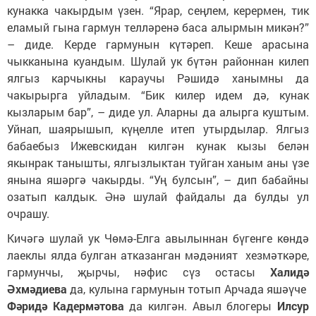
кунакка чакырдым үзен. “Ярар, сеңлем, керермен, тик
еламый гына гармун телләренә баса алырмын микән?”
– диде. Керде гармунын күтәреп. Кеше арасына
чыкканына куандым. Шулай ук бүтән районнан килеп
ялгыз карчыкны караучы Рәшидә ханымны да
чакырырга уйладым. “Бик килер идем дә, кунак
кызларым бар”, – диде ул. Аларны да алырга куштым.
Уйнап, шаярышып, күңелле итеп утырдылар. Ялгыз
бабаебыз Ижевскидан килгән кунак кызы белән
якынрак танышты, ялгызлыктан туйган ханым аны үзе
янына яшәргә чакырды. “Уң булсын”, – дип бабайны
озатып калдык. Әнә шулай файдалы да булды ул
очрашу.
Кичәгә шулай ук Чөмә-Елга авылыннан бүгенге көндә
лаеклы ялда булган атказанган мәдәният хезмәткәре,
гармунчы, җырчы, нәфис сүз остасы
Халидә
Әхмәдиева
да, кулына гармунын тотып Арчада яшәүче
Фәридә Кадермәтова
да килгән. Авыл блогеры
Илсур