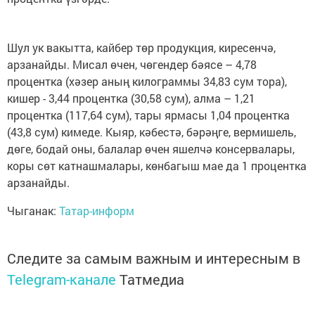
Шул ук вакытта, кайбер төр продукция, киресенчә,
арзанайды. Мисал өчен, чөгендер бәясе – 4,78
процентка (хәзер аның килограммы 34,83 сум тора),
кишер - 3,44 процентка (30,58 сум), алма – 1,21
процентка (117,64 сум), тары ярмасы 1,04 процентка
(43,8 сум) кимеде. Кыяр, кәбестә, бәрәңге, вермишель,
дөге, бодай оны, балалар өчен яшелчә консервалары,
коры сөт катнашмалары, көнбагыш мае да 1 процентка
арзанайды.
Чыганак:
Татар-информ
Следите за самым важным и интересным в
Telegram-канале
Татмедиа