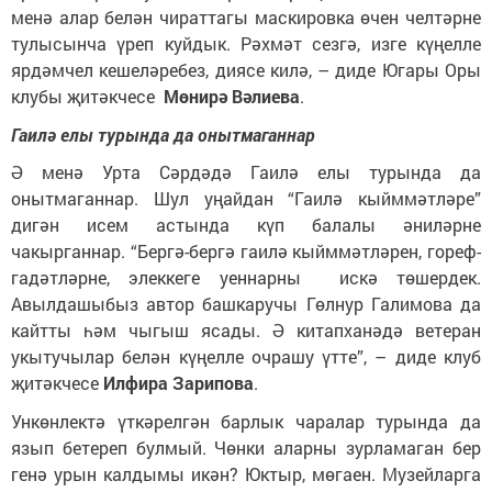
менә алар белән чираттагы маскировка өчен челтәрне
тулысынча үреп куйдык. Рәхмәт сезгә, изге күңелле
ярдәмчел кешеләребез, диясе килә, – диде Югары Оры
клубы җитәкчесе
Мөнирә Вәлиева
.
Гаилә елы турында да онытмаганнар
Ә менә Урта Сәрдәдә Гаилә елы турында да
онытмаганнар. Шул уңайдан “Гаилә кыйммәтләре”
дигән исем астында күп балалы әниләрне
чакырганнар. “Бергә-бергә гаилә кыйммәтләрен, гореф-
гадәтләрне, элеккеге уеннарны искә төшердек.
Авылдашыбыз автор башкаручы Гөлнур Галимова да
кайтты һәм чыгыш ясады. Ә китапханәдә ветеран
укытучылар белән күңелле очрашу үтте”, – диде клуб
җитәкчесе
Илфира Зарипова
.
Ункөнлектә үткәрелгән барлык чаралар турында да
язып бетереп булмый. Чөнки аларны зурламаган бер
генә урын калдымы икән? Юктыр, мөгаен. Музейларга