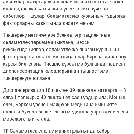
авыруларны иртәрәк ачыклау максатын тота, чөнки
инвалидлыкка һәм яшьли үлемгә китерүче төп
сәбәпләр – шулар. Сәламәтлеккә куркыныч тудырган
факторларны вакытында кисәтү мөһим.
Тикшеренү нәтиҗәләре буенча һәр пациентның
сәламәтлек төркеме ачыклана, шәхси
рекомендацияләр, сәламәтлеккә янаган куркыныч
факторларны төзәтү өчен киңәшләр бирелә, дәвалану
курсы билгеләнә. Тиешле күрсәтмә булганда, пациент
диспансеризация кысаларыннан тыш өстәмә
тикшеренүгә юллана.
Диспансеризация 18 яшьтән 39 яшькәчә затларга – 3
елга 1 тапкыр, ә 40 яшьтән ел саен уздырыла. Моның
өчен, һәркем үзенең мәҗбүри медицина иминияте
полисы буенча беркетелгән медицина учреждениесенә
мөрәҗәгать итә ала.
ТР Сәламәтлек саклау министрлыгында хәбәр