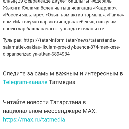
елның 29 февралендә дәүләт башлыгы Федераль
Җыенга Юллама белән чыгыш ясаганда «Кадрлар»,
«Россия яшьләре», «Озын һәм актив тормыш», «Гаилә»
һәм «Мәгълүматлар икътисады» кебек яңа илкүләм
проектлар башланачагы турында игълан итте.
Тулырак: https://tatar-inform.tatar/news/tatarstanda-
salamatlek-saklau-ilkulam-proekty-buenca-874-men-kese-
dispanserizaciya-utkan-5894934
Следите за самым важным и интересным в
Telegram-канале
Татмедиа
Читайте новости Татарстана в
национальном мессенджере MАХ:
https://max.ru/tatmedia