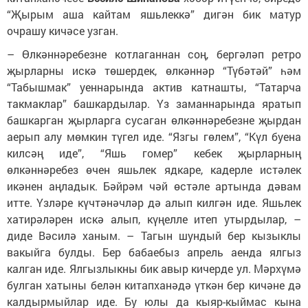
“Җырым аша кайтам яшьлеккә” дигән бик матур
очрашу кичәсе узган.
– Өлкәннәребезне котлаганнан соң, бергәләп ретро
җырларны искә төшердек, өлкәннәр “Түбәтәй” һәм
“Табышмак” уеннарында актив катнашты, “Татарча
такмаклар” башкардылар. Үз заманнарында яратып
башкарган җырларга сусаган өлкәннәребезне җырдан
аерып алу мөмкин түгел иде. “Язгы гөлем”, “Күл буена
килсәң иде”, “Яшь гомер” кебек җырларның
өлкәннәребез өчен яшьлек ядкаре, кадерле истәлек
икәнен аңладык. Бәйрәм чәй өстәле артында дәвам
итте. Үзләре күчтәнәчләр дә алып килгән иде. Яшьлек
хатирәләрен искә алып, күңелле итеп утырдылар, –
диде Вәсилә ханым. – Тагын шундый бер кызыклы
вакыйга булды. Бер бабаебыз апрель аенда ялгыз
калган иде. Ялгызлыкны бик авыр кичерде ул. Мәрхүмә
булган хатыны белән китапханәдә үткән бер кичәне дә
калдырмыйлар иде. Бу юлы да кыяр-кыймас кына