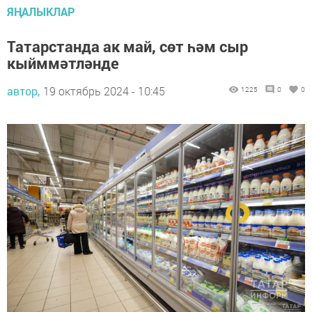
ЯҢАЛЫКЛАР
Татарстанда ак май, сөт һәм сыр
кыйммәтләнде
автор,
19 октябрь 2024 - 10:45
1225
0
0