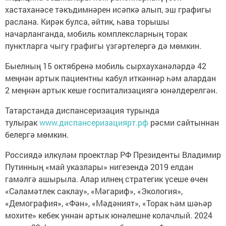
хастаханәсе тәкъдимнәрен исәпкә алып, эш графигы
раслана. Кирәк булса, әйтик, һава торышы
начарланганда, мобиль комплексларның торак
пунктларга чыгу графигы үзгәртелергә дә мөмкин.
Быелның 15 октябренә мобиль сырхауханәләрдә 42
меңнән артык пациентны кабул иткәннәр һәм алардан
2 меңнән артык кеше госпитализациягә юнәлдерелгән.
Татарстанда диспансеризация турында
тулырак
www.диспансеризациярт.рф
рәсми сайтыннан
белергә мөмкин.
Россиядә илкүләм проектлар РФ Президенты Владимир
Путинның «май указлары» нигезендә 2019 елдан
гамәлгә ашырыла. Алар илнең стратегик үсеше өчен
«Сәламәтлек саклау», «Мәгариф», «Экология»,
«Демография», «Фән», «Мәдәният», «Торак һәм шәһәр
мохите» кебек уннан артык юнәлешне колачлый. 2024