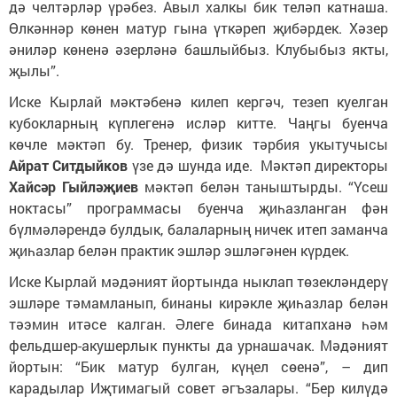
дә челтәрләр үрәбез. Авыл халкы бик теләп катнаша.
Өлкәннәр көнен матур гына үткәреп җибәрдек. Хәзер
әниләр көненә әзерләнә башлыйбыз. Клубыбыз якты,
җылы”.
Иске Кырлай мәктәбенә килеп кергәч, тезеп куелган
кубокларның күплегенә исләр китте. Чаңгы буенча
көчле мәктәп бу. Тренер, физик тәрбия укытучысы
Айрат Ситдыйков
үзе дә шунда иде. Мәктәп директоры
Хайсәр Гыйләҗиев
мәктәп белән таныштырды. “Үсеш
ноктасы” программасы буенча җиһазланган фән
бүлмәләрендә булдык, балаларның ничек итеп заманча
җиһазлар белән практик эшләр эшләгәнен күрдек.
Иске Кырлай мәдәният йортында ныклап төзекләндерү
эшләре тәмамланып, бинаны кирәкле җиһазлар белән
тәэмин итәсе калган. Әлеге бинада китапханә һәм
фельдшер-акушерлык пункты да урнашачак. Мәдәният
йортын: “Бик матур булган, күңел сөенә”, – дип
карадылар Иҗтимагый совет әгъзалары. “Бер килүдә