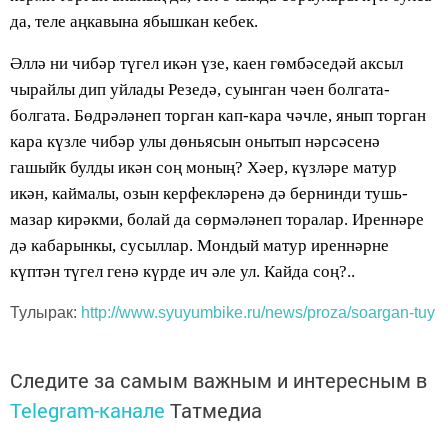
да, теле аңкавына ябышкан кебек.
Әллә ни чибәр түгел икән үзе, каен гөмбәседәй аксыл
чырайлы дип уйлады Резедә, суынган чәен болгата-
болгата. Бөдрәләнеп торган кап-кара чәчле, янып торган
кара күзле чибәр улы дөньясын онытып нәрсәсенә
гашыйк булды икән соң моның? Хәер, күзләре матур
икән, каймалы, озын керфекләренә дә бернинди тушь-
мазар кирәкми, болай да сөрмәләнеп торалар. Иреннәре
дә кабарынкы, сусыллар. Мондый матур иреннәрне
күптән түгел генә күрде ич әле ул. Кайда соң?..
Тулырак:
http://www.syuyumbike.ru/news/proza/soargan-tuy
Следите за самым важным и интересным в
Telegram-канале
Татмедиа