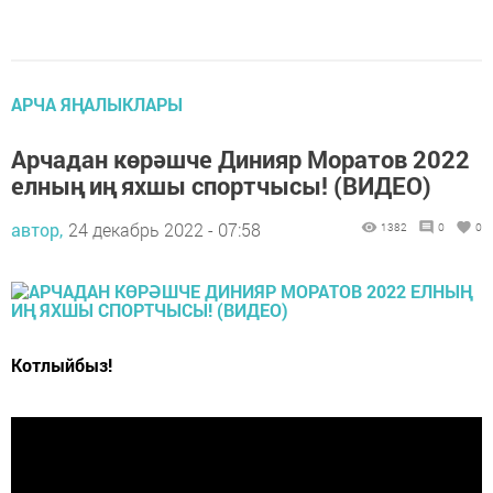
АРЧА ЯҢАЛЫКЛАРЫ
Арчадан көрәшче Динияр Моратов 2022
елның иң яхшы спортчысы! (ВИДЕО)
автор,
24 декабрь 2022 - 07:58
1382
0
0
Котлыйбыз!