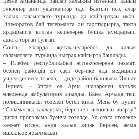
Безне заманында байлар халыкны изгәннәр, канын
эчкәннәр дип укытканнар иде. Бактың исә, алар
халык сәламәтлеге турында да кайгырткан икән.
Ишморатов бай тегермәнгә он тарттырырга, такта
ярдырырга килгән кешеләрне бушка кундырып,
ашата торган булган.
Соңгы елларда җитәк-челәребез дә халык
сәламәтлеге турында ныграк кайгырта башлады.
– Илебез, республикабыз җитәкчеләренә рәхмәт,
безнең районда ел саен бер-ике яңа медицина
учреждениесе төзелә, – диде район башлыгы Илшат
Нуриев. – Узган ел Арча шәһәренең көньяк
өлешендә амбулатория ачылды. Быел Арчада теш
поликлиникасы төзелеп бетеп килә. Менә бу пункт
“Сәламәтлек саклауның беренчел звеносын яңарту“
дигән программа буенча төзелде. Ул сезгә игелекле
хезмәт итсен, анда халык азрак йөрсен, әмма
ишекләре ябылмасын!