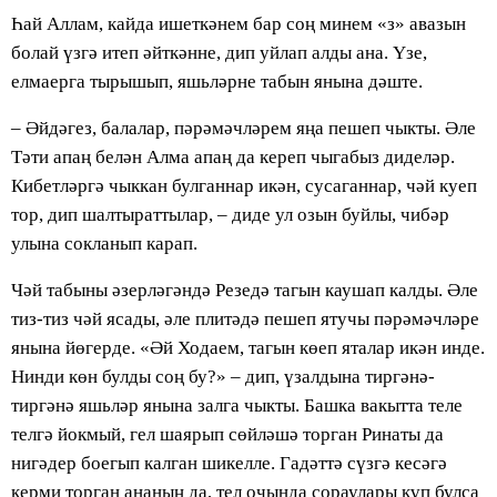
Һай Аллам, кайда ишеткәнем бар соң минем «з» авазын
болай үзгә итеп әйткәнне, дип уйлап алды ана. Үзе,
елмаерга тырышып, яшьләрне табын янына дәште.
– Әйдәгез, балалар, пәрәмәчләрем яңа пешеп чыкты. Әле
Тәти апаң белән Алма апаң да кереп чыгабыз диделәр.
Кибетләргә чыккан булганнар икән, сусаганнар, чәй куеп
тор, дип шалтыраттылар, – диде ул озын буйлы, чибәр
улына сокланып карап.
Чәй табыны әзерләгәндә Резедә тагын каушап калды. Әле
тиз-тиз чәй ясады, әле плитәдә пешеп ятучы пәрәмәчләре
янына йөгерде. «Әй Ходаем, тагын көеп яталар икән инде.
Нинди көн булды соң бу?» – дип, үзалдына тиргәнә-
тиргәнә яшьләр янына залга чыкты. Башка вакытта теле
телгә йокмый, гел шаярып сөйләшә торган Ринаты да
нигәдер боегып калган шикелле. Гадәттә сүзгә кесәгә
керми торган ананың да, тел очында сораулары күп булса