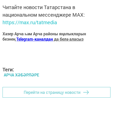
Читайте новости Татарстана в
национальном мессенджере MАХ:
https://max.ru/tatmedia
Хәзер Арча һәм Арча районы яңалыкларын
безнең
Telegram-каналдан
да белә аласыз
Теги:
АРЧА ХӘБӘРЛӘРЕ
Перейти на страницу новости