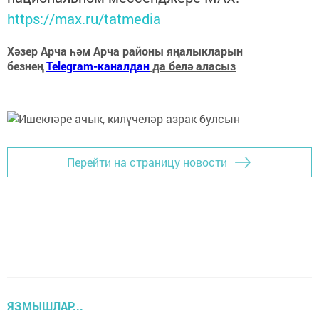
https://max.ru/tatmedia
Хәзер Арча һәм Арча районы яңалыкларын
безнең
Telegram-каналдан
да белә аласыз
Перейти на страницу новости
ЯЗМЫШЛАР...