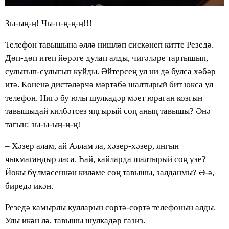
Зы-ың-ң! Чы-н-ң-ң-ң!!!
Телефон тавышына әллә нишләп сискәнеп китте Резедә.
Дөп-дөп итеп йөрәге дулап алды, чигәләре тартышып,
сулыгып-сулыгып куйды. Әйтерсең ул ни дә булса хәбәр
итә. Көненә дистәләрчә мәртәбә шалтырый бит юкса ул
телефон. Нигә бу юлы шулкадәр мәет юраган козгын
тавышыдай килбәтсез яңгырый соң аның тавышы? Әнә
тагын: зы-ы-ың-ң-ң!
– Хәзер алам, ай Аллам ла, хәзер-хәзер, янгын
чыкмагандыр ласа. Һай, кайларда шалтырый соң үзе?
Йокы бүлмәсеннән киләме соң тавышы, залданмы? Ә-ә,
биредә икән.
Резедә камырлы кулларын сөртә-сөртә телефонын алды.
Улы икән лә, тавышы шулкадәр газиз.