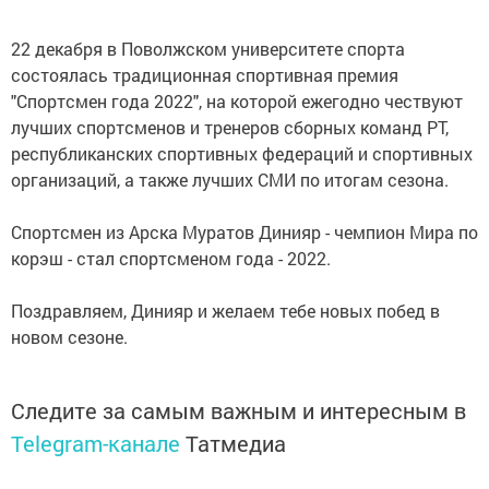
22 декабря в Поволжском университете спорта
состоялась традиционная спортивная премия
"Спортсмен года 2022", на которой ежегодно чествуют
лучших спортсменов и тренеров сборных команд РТ,
республиканских спортивных федераций и спортивных
организаций, а также лучших СМИ по итогам сезона.
Спортсмен из Арска Муратов Динияр - чемпион Мира по
корэш - стал спортсменом года - 2022.
Поздравляем, Динияр и желаем тебе новых побед в
новом сезоне.
Следите за самым важным и интересным в
Telegram-канале
Татмедиа