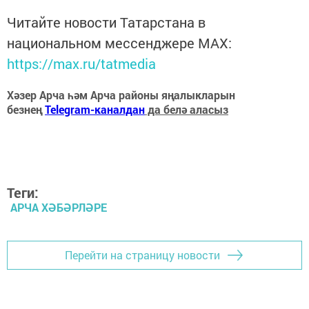
Читайте новости Татарстана в
национальном мессенджере MАХ:
https://max.ru/tatmedia
Хәзер Арча һәм Арча районы яңалыкларын
безнең
Telegram-каналдан
да белә аласыз
Теги:
АРЧА ХӘБӘРЛӘРЕ
Перейти на страницу новости