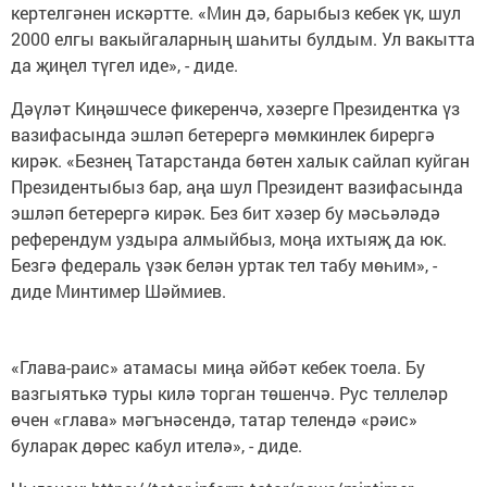
кертелгәнен искәртте. «Мин дә, барыбыз кебек үк, шул
2000 елгы вакыйгаларның шаһиты булдым. Ул вакытта
да җиңел түгел иде», - диде.
Дәүләт Киңәшчесе фикеренчә, хәзерге Президентка үз
вазифасында эшләп бетерергә мөмкинлек бирергә
кирәк. «Безнең Татарстанда бөтен халык сайлап куйган
Президентыбыз бар, аңа шул Президент вазифасында
эшләп бетерергә кирәк. Без бит хәзер бу мәсьәләдә
референдум уздыра алмыйбыз, моңа ихтыяҗ да юк.
Безгә федераль үзәк белән уртак тел табу мөһим», -
диде Минтимер Шәймиев.
«Глава-раис» атамасы миңа әйбәт кебек тоела. Бу
вазгыятькә туры килә торган төшенчә. Рус теллеләр
өчен «глава» мәгънәсендә, татар телендә «рәис»
буларак дөрес кабул ителә», - диде.