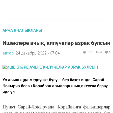
АРЧА ЯҢАЛЫКЛАРЫ
Ишекләре ачык, килүчеләр азрак булсын
автор,
24 декабрь 2022 - 07:04
1424
0
0
Үз авылыңда медпункт булу – бер бәхет инде. Сарай-
Чокырча белән Корайван авылларының икесенә берәү
иде ул.
Пункт Сарай-Чокырчада, Корайванга фельдшерлар