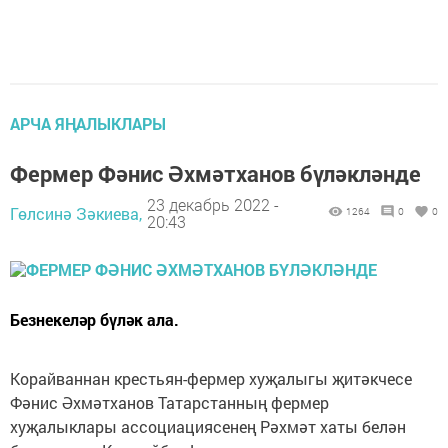
АРЧА ЯҢАЛЫКЛАРЫ
Фермер Фәнис Әхмәтханов бүләкләнде
23 декабрь 2022 -
Гөлсинә Зәкиева,
1264
0
0
20:43
Безнекеләр бүләк ала.
Корайваннан крестьян-фермер хуҗалыгы җитәкчесе
Фәнис Әхмәтханов Татарстанның фермер
хуҗалыклары ассоциациясенең Рәхмәт хаты белән