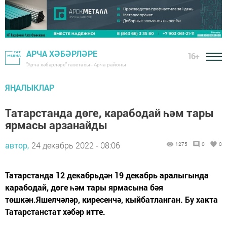
АРЧА ХӘБӘРЛӘРЕ
16+
"Арча хәбәрләре" газетасы - Арча районы
ЯҢАЛЫКЛАР
Татарстанда дөге, карабодай һәм тары
ярмасы арзанайды
автор,
24 декабрь 2022 - 08:06
1275
0
0
Татарстанда 12 декабрьдән 19 декабрь аралыгында
карабодай, дөге һәм тары ярмасына бәя
төшкән.Яшелчәләр, киресенчә, кыйбатланган. Бу хакта
Татарстанстат хәбәр итте.