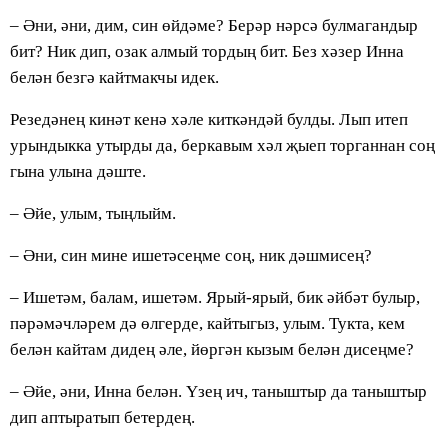
– Әни, әни, дим, син өйдәме? Берәр нәрсә булмагандыр
бит? Ник дип, озак алмый тордың бит. Без хәзер Инна
белән безгә кайтмакчы идек.
Резедәнең кинәт кенә хәле киткәндәй булды. Лып итеп
урындыкка утырды да, беркавым хәл җыеп торганнан соң
гына улына дәште.
– Әйе, улым, тыңлыйм.
– Әни, син мине ишетәсеңме соң, ник дәшмисең?
– Ишетәм, балам, ишетәм. Ярый-ярый, бик әйбәт булыр,
пәрәмәчләрем дә өлгерде, кайтыгыз, улым. Тукта, кем
белән кайтам дидең әле, йөргән кызым белән дисеңме?
– Әйе, әни, Инна белән. Үзең ич, таныштыр да таныштыр
дип аптыратып бетердең.