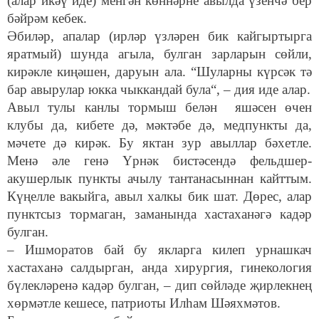
(алар икәү иде) менгән көннәрне авылда үзенчә бер
бәйрәм кебек.
Әбиләр, апалар (ирләр үзләрен бик кайгыртырга
яратмый) шунда агыла, булган зарларын сөйли,
кирәкле киңәшен, даруын ала. “Шуларны күрсәк тә
бар авырулар юкка чыккандай була“, – дия иде алар.
Авыл тулы канлы тормыш белән яшәсен өчен
клубы да, кибете дә, мәктәбе дә, медпункты да,
мәчете дә кирәк. Бу яктан зур авыллар бәхетле.
Менә әле генә Үрнәк бистәсендә фельдшер-
акушерлык пункты ачылу тантанасыннан кайттым.
Күңелле вакыйга, авыл халкы бик шат. Дөрес, алар
пунктсыз тормаган, заманында хастаханәгә кадәр
булган.
– Ишморатов бай бу якларга килеп урнашкач
хастаханә салдырган, анда хирургия, гинекология
бүлекләренә кадәр булган, – дип сөйләде җирлекнең
хөрмәтле кешесе, патриоты Илһам Шәяхмәтов.