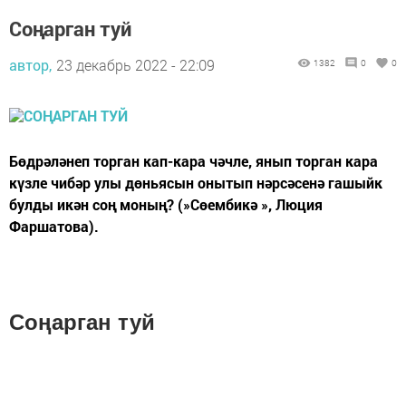
Соңарган туй
автор,
23 декабрь 2022 - 22:09
1382
0
0
Бөдрәләнеп торган кап-кара чәчле, янып торган кара
күзле чибәр улы дөньясын онытып нәрсәсенә гашыйк
булды икән соң моның? (»Сөембикә », Люция
Фаршатова).
Соңарган туй