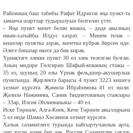
Районның баш табибы Рифат Идрисов яңа пункт-та
заманча шартлар тудырылуын билгеләп үтте.
– Яңа пункт мәчет белән янәшә, – диде авылның
имам-хатыйбы Илдус хәзрәт. – Минем теләк –
кешеләр пунктка азрак, мәчеткә күбрәк йөрсен иде.
Әлеге биналар икесе дә бик кирәк.
Үрнәктәге элекке пункт 30 ел элек төзелгән булган.
Аның мөдире Гөлсирин Шәфый-кованың стажы –
35 ел, шуның 20 елы Үрнәк фельдшер-акушерлык
пунктында. Җирлектә барысы 4 пункт 3223 кешегә
хезмәт күрсәтә. Җәмилә Ибраһимова 41 ел эшли.
Җәлилә Нәҗмиева, Сания Һидиятованың стажлары
– 33әр, Илсөя Әһлиеваныкы – 40 ел.
Иске Төрнәле, Алга-Көек, Кече Төрнәле авылларына
5 ел инде Шамил Хөсәенов хезмәт күрсәтә.
Халык сәламәтлеге турында кайгыртучанлык арта,
дип язган идем бит әле. Россия Сәламәтлек саклау