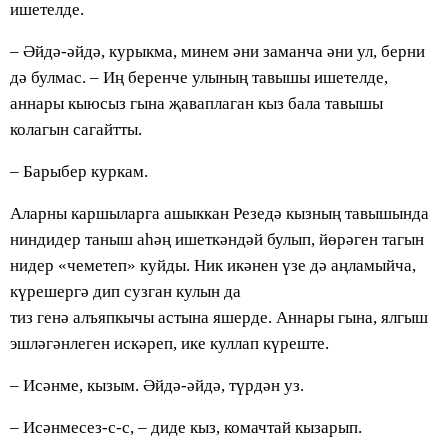
ишетелде.
– Әйдә-әйдә, курыкма, минем әни заманча әни ул, берни
дә булмас. – Иң беренче улының тавышы ишетелде,
аннары кыюсыз гына җаваплаган кыз бала тавышы
колагын сагайтты.
– Барыбер куркам.
Аларны каршыларга ашыккан Резедә кызның тавышында
ниндидер таныш аһәң ишеткәндәй булып, йөрәген тагын
нидер «чеметеп» куйды. Ник икәнен үзе дә аңламыйча,
күрешергә дип сузган кулын да
тиз генә алъяпкычы астына яшерде. Аннары гына, ялгыш
эшләгәнлеген искәреп, ике куллап күреште.
– Исәнме, кызым. Әйдә-әйдә, түрдән уз.
– Исәнмесез-с-с, – диде кыз, комачтай кызарып.