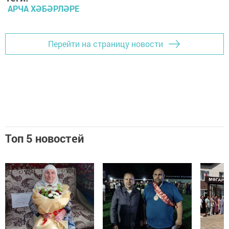
АРЧА ХӘБӘРЛӘРЕ
Перейти на страницу новости
Топ 5 новостей