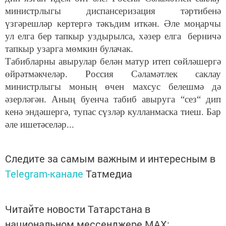
министрлыгы диспансеризация тәртибенә
үзгәрешләр кертергә тәкъдим иткән. Әле моңарчы
ул елга бер тапкыр уздырылса, хәзер елга берничә
тапкыр узарга мөмкин булачак.
Табибларны авырулар белән матур итеп сөйләшергә
өйрәтмәкчеләр. Россия Сәламәтлек саклау
министрлыгы моның өчен махсус белешмә дә
әзерләгән. Аның буенча табиб авыруга “сез“ дип
кенә эндәшергә, тупас сүзләр кулланмаска тиеш. Бар
әле ишетәселәр...
Следите за самым важным и интересным в
Telegram-канале
Татмедиа
Читайте новости Татарстана в
национальном мессенджере MАХ: