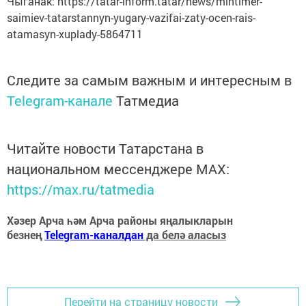
Чыганак: https://tatar-inform.tatar/news/mintimer-
saimiev-tatarstannyn-yugary-vazifai-zaty-ocen-rais-
atamasyn-xuplady-5864711
Следите за самым важным и интересным в
Telegram-канале
Татмедиа
Читайте новости Татарстана в
национальном мессенджере MАХ:
https://max.ru/tatmedia
Хәзер Арча һәм Арча районы яңалыкларын
безнең
Telegram-каналдан
да белә аласыз
Перейти на страницу новости