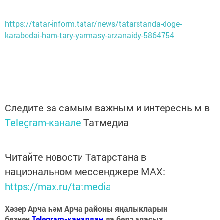
https://tatar-inform.tatar/news/tatarstanda-doge-
karabodai-ham-tary-yarmasy-arzanaidy-5864754
Следите за самым важным и интересным в
Telegram-канале
Татмедиа
Читайте новости Татарстана в
национальном мессенджере MАХ:
https://max.ru/tatmedia
Хәзер Арча һәм Арча районы яңалыкларын
безнең
Telegram-каналдан
да белә аласыз