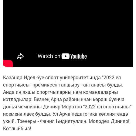
Казанда Идел буе спорт университетында "2022 ел
спортчысы" премиясен тапшыру тантанасы булды.
Анда иң яхшы спортчыларны һәм командаларны
котладылар. Безнең Арча районыннан көрәш буенча
дөнья чемпионы Динияр Моратов "2022 ел спортчысы"
исеменә лаек булды. Ул Арча педагогика көллиятендә
укый. Тренеры - Фәнил Һидиятуллин. Молодец Динияр!
Котлыйбыз!