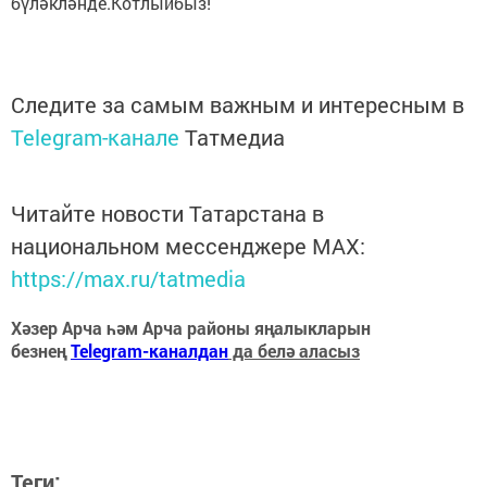
бүләкләнде.Котлыйбыз!
Следите за самым важным и интересным в
Telegram-канале
Татмедиа
Читайте новости Татарстана в
национальном мессенджере MАХ:
https://max.ru/tatmedia
Хәзер Арча һәм Арча районы яңалыкларын
безнең
Telegram-каналдан
да белә аласыз
Теги: