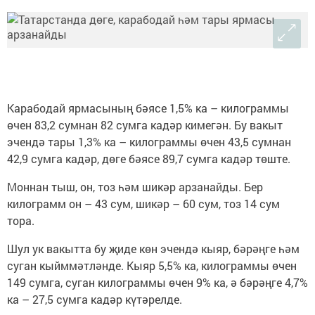
Карабодай ярмасының бәясе 1,5% ка – килограммы
өчен 83,2 сумнан 82 сумга кадәр кимегән. Бу вакыт
эчендә тары 1,3% ка – килограммы өчен 43,5 сумнан
42,9 сумга кадәр, дөге бәясе 89,7 сумга кадәр төште.
Моннан тыш, он, тоз һәм шикәр арзанайды. Бер
килограмм он – 43 сум, шикәр – 60 сум, тоз 14 сум
тора.
Шул ук вакытта бу җиде көн эчендә кыяр, бәрәңге һәм
суган кыйммәтләнде. Кыяр 5,5% ка, килограммы өчен
149 сумга, суган килограммы өчен 9% ка, ә бәрәңге 4,7%
ка – 27,5 сумга кадәр күтәрелде.