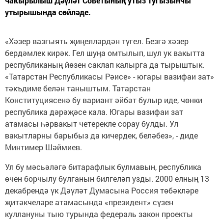
чакырылыш Дәүләт Советының утыз тугызынчы
утырышында сөйләде.
«Хәзер вазгыять җиңелләрдән түгел. Безгә хәзер
бердәмлек кирәк. Гел шуңа омтылып, шул ук вакытта
республиканың йөзен саклап калырга да тырыштык.
«Татарстан Республикасы Рәисе» - югары вазифаи зат»
тәкъдиме белән таныштым. Татарстан
Конституциясенә бу вариант әйбәт булыр иде, чөнки
республика дәрәҗәсе кала. Югары вазифаи зат
атамасы һәрвакыт четерекле сорау булды. Ул
вакытларны барыбыз да кичердек, беләбез», - диде
Минтимер Шәймиев.
Ул бу мәсьәләгә битарафлык булмавын, республика
өчен борчылу булганын билгеләп узды. 2000 елның 13
декабрендә үк Дәүләт Думасына Россия төбәкләре
җитәкчеләре атамасында «президент» сүзен
куллануны тыю турында федераль закон проекты