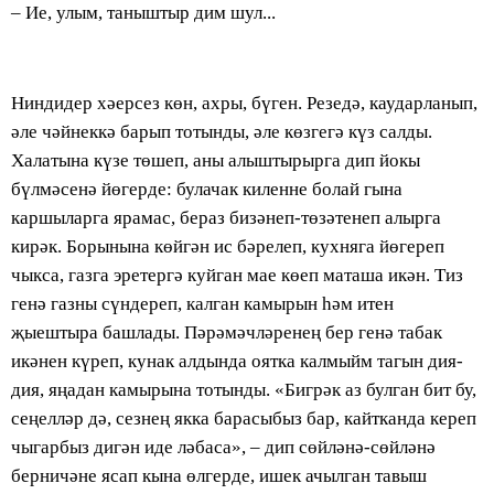
– Ие, улым, таныштыр дим шул...
Ниндидер хәерсез көн, ахры, бүген. Резедә, каударланып,
әле чәйнеккә барып тотынды, әле көзгегә күз салды.
Халатына күзе төшеп, аны алыштырырга дип йокы
бүлмәсенә йөгерде: булачак киленне болай гына
каршыларга ярамас, бераз бизәнеп-төзәтенеп алырга
кирәк. Борынына көйгән ис бәрелеп, кухняга йөгереп
чыкса, газга эретергә куйган мае көеп маташа икән. Тиз
генә газны сүндереп, калган камырын һәм итен
җыештыра башлады. Пәрәмәчләренең бер генә табак
икәнен күреп, кунак алдында оятка калмыйм тагын дия-
дия, яңадан камырына тотынды. «Бигрәк аз булган бит бу,
сеңелләр дә, сезнең якка барасыбыз бар, кайтканда кереп
чыгарбыз дигән иде ләбаса», – дип сөйләнә-сөйләнә
берничәне ясап кына өлгерде, ишек ачылган тавыш