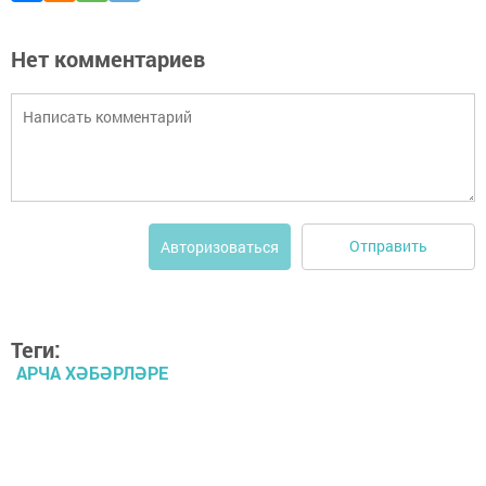
Нет комментариев
Отправить
Авторизоваться
Теги:
АРЧА ХӘБӘРЛӘРЕ