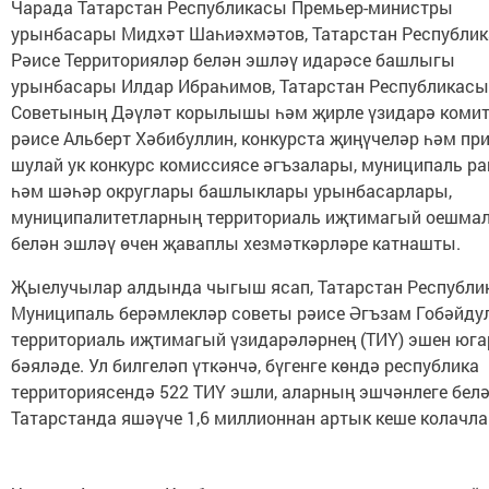
Чарада Татарстан Республикасы Премьер-министры
урынбасары Мидхәт Шаһиәхмәтов, Татарстан Республи
Рәисе Территорияләр белән эшләү идарәсе башлыгы
урынбасары Илдар Ибраһимов, Татарстан Республикасы
Советының Дәүләт корылышы һәм җирле үзидарә коми
рәисе Альберт Хәбибуллин, конкурста җиңүчеләр һәм при
шулай ук конкурс комиссиясе әгъзалары, муниципаль р
һәм шәһәр округлары башлыклары урынбасарлары,
муниципалитетларның территориаль иҗтимагый оешма
белән эшләү өчен җаваплы хезмәткәрләре катнашты.
Җыелучылар алдында чыгыш ясап, Татарстан Республи
Муниципаль берәмлекләр советы рәисе Әгъзам Гобәйду
территориаль иҗтимагый үзидарәләрнең (ТИҮ) эшен юг
бәяләде. Ул билгеләп үткәнчә, бүгенге көндә республика
территориясендә 522 ТИҮ эшли, аларның эшчәнлеге бел
Татарстанда яшәүче 1,6 миллионнан артык кеше колачла