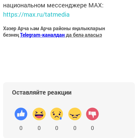
национальном мессенджере MАХ:
https://max.ru/tatmedia
Хәзер Арча һәм Арча районы яңалыкларын
безнең
Telegram-каналдан
да белә аласыз
Оставляйте реакции
0
0
0
0
0