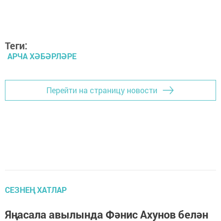
Теги:
АРЧА ХӘБӘРЛӘРЕ
Перейти на страницу новости
СЕЗНЕҢ ХАТЛАР
Яңасала авылында Фәнис Ахунов белән