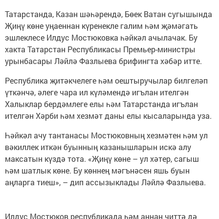
Татарстанда, Казан шәһәрендә, Бөек Ватан сугышында
Җиңү көне уңаеннан күренекле галим һәм җәмәгать
эшлеклесе Илдус Мостюковка һәйкәл ачылачак. Бу
хакта Татарстан Республикасы Премьер-министры
урынбасары Ләйлә Фазлыева брифингта хәбәр итте.
Республика җитәкчелеге һәм оештыручылар билгеләп
үткәнчә, әлеге чара ил күләмендә игълан ителгән
Халыклар бердәмлеге елы һәм Татарстанда игълан
ителгән Хәрби һәм хезмәт даны елы кысаларында уза.
Һәйкәл ачу тантанасы Мостюковның хезмәтен һәм ул
вәкиллек иткән буынның казанышларын искә алу
максатын күздә тота. «Җиңү көне – ул хәтер, сагыш
һәм шатлык көне. Бу көннең мәгънәсен яшь буын
аңларга тиеш», – дип ассызыклады Ләйлә Фазлыева.
Илдус Мостюков республикада һәм аннан читтә дә