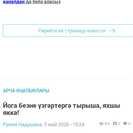
каналдан
да белә аласыз
Перейти на страницу новости
АРЧА ЯҢАЛЫКЛАРЫ
Йога безне үзгәртергә тырыша, яхшы
якка!
Румия Надршина,
5 май 2026 - 10:24
374
0
0