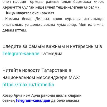
өчен пассив тормыш рәвеше алып бармаска кирәк.
Хәрәкәттә булган кеше күңел төшенкелегенә бирелми.
–
Киңәшләрегез өчен рәхмәт.
...Камилә белән Диләрә, кояш нурлары яктысында
онытылып, үз дөньяларына чумдылар. Мин юлымны
дәвам иттем.
Следите за самым важным и интересным в
Telegram-канале
Татмедиа
Читайте новости Татарстана в
национальном мессенджере MАХ:
https://max.ru/tatmedia
Хәзер Арча һәм Арча районы яңалыкларын
безнең
Telegram-каналдан
да белә аласыз