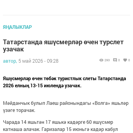
ЯҢАЛЫКЛАР
Татарстанда яшүсмерләр өчен турслет
узачак
автор,
5 май 2026 - 09:28
293
0
0
Яшүсмерләр өчен төбәк туристлык слеты Татарстанда
2026 елның 13-15 июлендә узачак.
Мәйданчык булып Лаеш районындагы «Волга» яшьләр
үзәге торачак.
Чарада 14 яшьтән 17 яшькә кадәрге 60 яшүсмер
катнаша алачак. Гаризалар 15 июньгә кадәр кабул