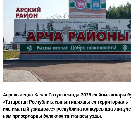
Апрель аенда Казан Ратушасында 2025 ел йомгаклары б
«Татарстан Республикасының иң яхшы ел территориаль
иҗтимагый үзидарәсе» республика конкурсында җиңүче
һәм призерларны бүләкләү тантанасы узды.