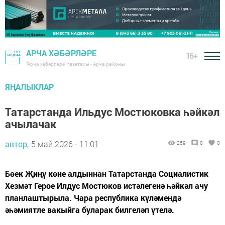
АРЧА ХӘБӘРЛӘРЕ
16+
"Арча хәбәрләре" газетасы - Арча районы
ЯҢАЛЫКЛАР
Татарстанда Ильдус Мостюковка һәйкәл
ачылачак
автор,
5 май 2026 - 11:01
259
0
0
Бөек Җиңү көне алдыннан Татарстанда Социалистик
Хезмәт Герое Илдус Мостюков истәлегенә һәйкәл ачу
планлаштырыла. Чара республика күләмендә
әһәмиятле вакыйга буларак билгеләп үтелә.