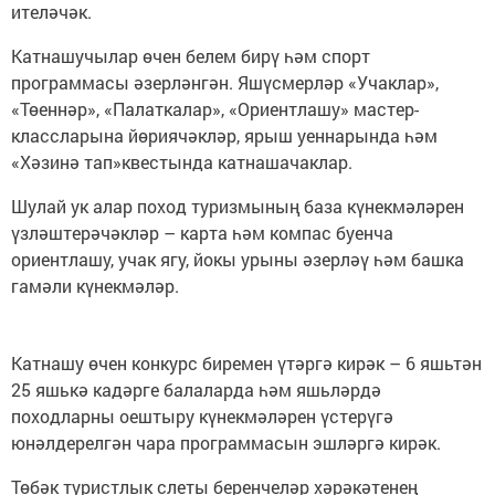
ителәчәк.
Катнашучылар өчен белем бирү һәм спорт
программасы әзерләнгән. Яшүсмерләр «Учаклар»,
«Төеннәр», «Палаткалар», «Ориентлашу» мастер-
классларына йөриячәкләр, ярыш уеннарында һәм
«Хәзинә тап»квестында катнашачаклар.
Шулай ук алар поход туризмының база күнекмәләрен
үзләштерәчәкләр – карта һәм компас буенча
ориентлашу, учак ягу, йокы урыны әзерләү һәм башка
гамәли күнекмәләр.
Катнашу өчен конкурс биремен үтәргә кирәк – 6 яшьтән
25 яшькә кадәрге балаларда һәм яшьләрдә
походларны оештыру күнекмәләрен үстерүгә
юнәлдерелгән чара программасын эшләргә кирәк.
Төбәк туристлык слеты беренчеләр хәрәкәтенең