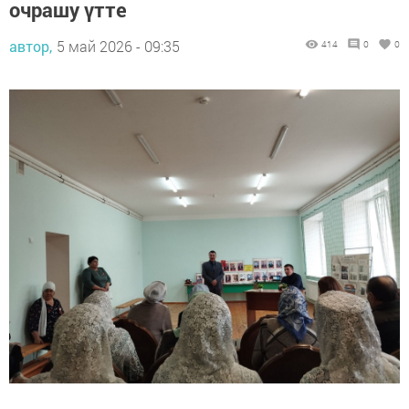
очрашу үтте
автор,
5 май 2026 - 09:35
414
0
0