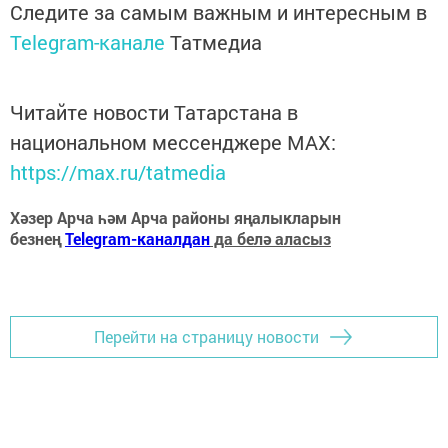
Следите за самым важным и интересным в
Telegram-канале
Татмедиа
Читайте новости Татарстана в
национальном мессенджере MАХ:
https://max.ru/tatmedia
Хәзер Арча һәм Арча районы яңалыкларын
безнең
Telegram-каналдан
да белә аласыз
Перейти на страницу новости