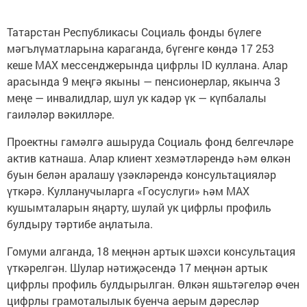
Татарстан Республикасы Социаль фонды бүлеге
мәгълүматларына караганда, бүгенге көндә 17 253
кеше MAX мессенджерында цифрлы ID куллана. Алар
арасында 9 меңгә якыны — пенсионерлар, якынча 3
меңе — инвалидлар, шул ук кадәр үк — күпбалалы
гаиләләр вәкилләре.
Проектны гамәлгә ашыруда Социаль фонд белгечләре
актив катнаша. Алар клиент хезмәтләрендә һәм өлкән
буын белән аралашу үзәкләрендә консультацияләр
үткәрә. Кулланучыларга «Госуслуги» һәм MAX
кушымталарын яңарту, шулай ук цифрлы профиль
булдыру тәртибе аңлатыла.
Гомуми алганда, 18 меңнән артык шәхси консультация
үткәрелгән. Шулар нәтиҗәсендә 17 меңнән артык
цифрлы профиль булдырылган. Өлкән яшьтәгеләр өчен
цифрлы грамоталылык буенча аерым дәресләр