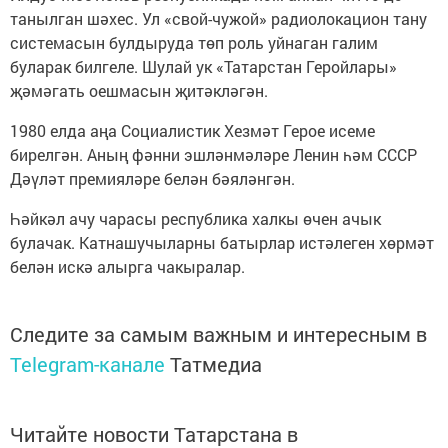
танылган шәхес. Ул «свой-чужой» радиолокацион тану
системасын булдыруда төп роль уйнаган галим
буларак билгеле. Шулай ук «Татарстан Геройлары»
җәмәгать оешмасын җитәкләгән.
1980 елда аңа Социалистик Хезмәт Герое исеме
бирелгән. Аның фәнни эшләнмәләре Ленин һәм СССР
Дәүләт премияләре белән бәяләнгән.
Һәйкәл ачу чарасы республика халкы өчен ачык
булачак. Катнашучыларны батырлар истәлеген хөрмәт
белән искә алырга чакыралар.
Следите за самым важным и интересным в
Telegram-канале
Татмедиа
Читайте новости Татарстана в