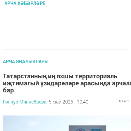
АРЧА ХӘБӘРЛӘРЕ
АРЧА ЯҢАЛЫКЛАРЫ
Татарстанның иң яхшы территориаль
иҗтимагый үзидарәләре арасында арчал
бар
Гөлнур Миннебаева,
5 май 2026 - 10:40
402