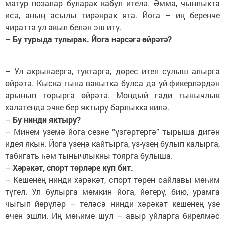
матур позалар буларак кабул ителә. Әмма, чынлыкта
исә, аның асылы тирәнрәк ята. Йога – иң беренче
чиратта ул акыл белән эш итү.
–
Бу турыда тулырак. Йога нәрсәгә өйрәтә?
–
Ул акрынаерга, туктарга, дөрес итеп сулыш алырга
өйрәтә. Кыска гына вакытка булса да уй-фикерләрдән
арынып торырга өйрәтә. Мондый гади тынычлык
халәтендә эчке бер яктыру барлыкка килә.
–
Бу нинди яктыру?
–
Минем үземә йога сезне “үзгәртергә” тырыша дигән
идея якын. Йога үзеңә кайтырга, үз-үзең булып калырга,
табигать һәм тынычлыкны тоярга булыша.
–
Хәрәкәт, спорт төрләре күп бит.
–
Кешенең нинди хәрәкәт, спорт төрен сайлавы мөһим
түгел. Ул булырга мөмкин йога, йөгерү, бию, урамга
чыгып йөрүләр – теләсә нинди хәрәкәт кешенең үзе
өчен эшли. Иң мөһиме шул – авыр уйларга бирелмәс