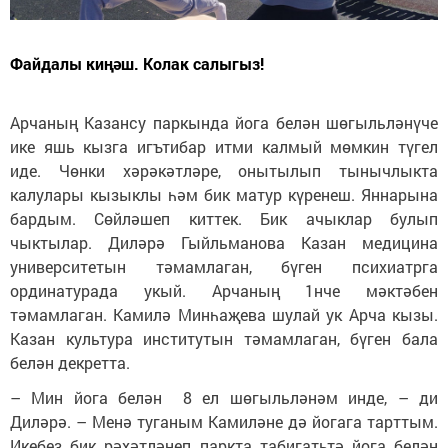
Файдалы киңәш. Колак салыгыз!
Арчаның Казансу паркында йога белән шөгыльләнүче
ике яшь кызга игътибар итми калмый мөмкин түгел
иде. Чөнки хәрәкәтләре, онытылып тынычлыкта
калулары кызыклы һәм бик матур күренеш. Яннарына
бардым. Сөйләшеп киттек. Бик ачыклар булып
чыктылар. Диләрә Гыйльманова Казан медицина
университетын тәмамлаган, бүген психиатрга
ординатурада укый. Арчаның 1нче мәктәбен
тәмамлаган. Камилә Минһаҗева шулай ук Арча кызы.
Казан культура институтын тәмамлаган, бүген бала
белән декретта.
–
Мин йога белән 8 ел шөгыльләнәм инде,
–
ди
Диләрә. – Менә туганым Камиләне дә йогага тарттым.
Икебез бик рәхәтләнеп паркта табигатьтә йога белән