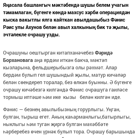
Яңасала башлангыч мәктәбендә шушы белем учагын
тәмамлаган, бүгенге көндә махсус хәрби операциядән
кыска вакытлы ялга кайткан авылдашыбыз Фәнис
Рәис улы Ахунов белән авыл халкының бик тә җылы,
эчтәлекле очрашу узды.
Очрашуны оештырган китапханәчебез
Фәридә
Борхановага
аңа ярдәм иткән бакча, мәктәп
кызларына, фельдшерыбызга олы рәхмәт. Алар
бердәм булып гел шушындый җылы, матур кичәләр
белән сөендереп торалар, без өлкән буынны. Ә бүгенге
очрашу кичәбезгә килгәндә Фәнис очрашуга гаиләсе
тормыш иптәше һәм ике кызы белән килгән иде.
Фәнис — безнең авылыбызның горурлыгы. Уңган,
булган, тырыш егет. Аның каһарманлыгы,батырлыгы,
ныклыгы һәм туган җиргә булган мәхәббәте
һәрберебез өчен үрнәк булып тора. Очрашу барышында