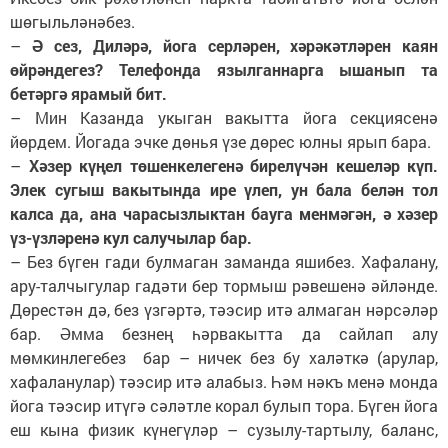
шөгыльләнәбез.
–
Ә сез, Диләрә, йога серләрен, хәрәкәтләрен каян
өйрәндегез? Телефонда язылганнарга ышанып та
бетәргә ярамый бит.
–
Мин Казанда укыган вакытта йога секциясенә
йөрдем. Йогада эчке дөнья үзе дөрес юлны ярып бара.
–
Хәзер күңел төшенкелегенә бирелүчән кешеләр күп.
Элек сугыш вакытында ире үлеп, ун бала белән тол
калса да, ана чарасызлыктан бауга менмәгән, ә хәзер
үз-үзләренә кул салучылар бар.
–
Без бүген гади булмаган заманда яшибез. Хафалану,
ару-талчыгулар гадәти бер тормыш рәвешенә әйләнде.
Дөрестән дә, без үзгәртә, тәэсир итә алмаган нәрсәләр
бар. Әмма безнең һәрвакытта да сайлап алу
мөмкинлегебез бар – ничек без бу халәткә (арулар,
хафаланулар) тәэсир итә алабыз. Һәм нәкъ менә монда
йога тәэсир итүгә сәләтле корал булып тора. Бүген йога
еш кына физик күнегүләр – сузылу-тартылу, баланс,