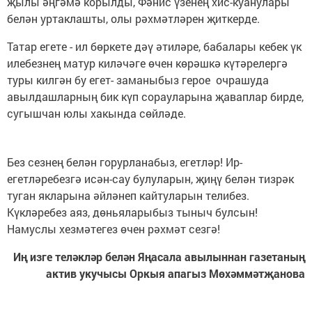
җылы әңгәмә корылды, Фәнис үзенең хис-куанулары
белән уртаклашты, олы рәхмәтләрен җиткерде.
Татар егете - ил бөркете дәү әтиләре, бабалары кебек үк
илебезнең матур киләчәге өчен көрәшкә күтәрелергә
туры килгән бу егет- заманыбыз герое очрашуда
авылдашларның бик күп сорауларына җаваплар бирде,
сугышчан юлы хакында сөйләде.
Без сезнең белән горурланабыз, егетләр! Ир-
егетләребезгә исән-сау булуларын, җиңү белән тизрәк
туган якларына әйләнеп кайтуларын телибез.
Күкләребез аяз, дөньяларыбыз тыныч булсын!
Намуслы хезмәтегез өчен рәхмәт сезгә!
Иң изге теләкләр белән Яңасала авылыннан газетаның
актив укучысы Оркыя апагыз Мөхәммәтҗанова