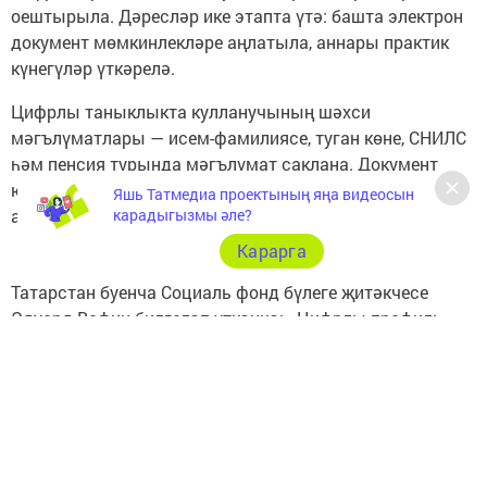
оештырыла. Дәресләр ике этапта үтә: башта электрон
документ мөмкинлекләре аңлатыла, аннары практик
күнегүләр үткәрелә.
Цифрлы таныклыкта кулланучының шәхси
мәгълүматлары — исем-фамилиясе, туган көне, СНИЛС
һәм пенсия турында мәгълүмат саклана. Документ
юридик көчкә ия һәм смартфонда һәрвакыт кул
Яшь Татмедиа проектының яңа видеосын
астында була.
карадыгызмы әле?
Карарга
Татарстан буенча Социаль фонд бүлеге җитәкчесе
Эдуард Вафин билгеләп үткәнчә: «Цифрлы профиль
MAX мессенджерында дәүләт хезмәтләрен алуны
тагын да уңайлы итә. Аеруча өлкән буын вәкилләре бу
мөмкинлекләр белән кызыксына».
Әлеге эшчәнлек нәтиҗәсендә республика халкы
цифрлы сервисларны активрак үзләштерә. Социаль