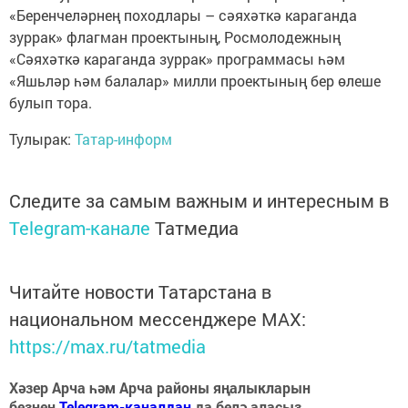
«Беренчеләрнең походлары – сәяхәткә караганда
зуррак» флагман проектының, Росмолодежның
«Сәяхәткә караганда зуррак» программасы һәм
«Яшьләр һәм балалар» милли проектының бер өлеше
булып тора.
Тулырак:
Татар-информ
Следите за самым важным и интересным в
Telegram-канале
Татмедиа
Читайте новости Татарстана в
национальном мессенджере MАХ:
https://max.ru/tatmedia
Хәзер Арча һәм Арча районы яңалыкларын
безнең
Telegram-каналдан
да белә аласыз