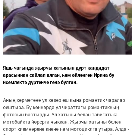
Яшь чагында җырчы хатынын дүрт кандидат
арасыннан сайлап алган, һәм өйләнгән Ирина бу
исемлектә дүртенче генә булган.
Аның хөрмәтенә ул хәзер еш кына романтик чаралар
оештыра. Бу көннәрдә ул чираттагы романтикның
фотосын бастырды. Ул хатыны белән табигатькә
мотобайкта йөрергә чыккан. Җырчы хатыны белән
спорт киемнәренә киенә һәм мотоциклга утыра. Алда -