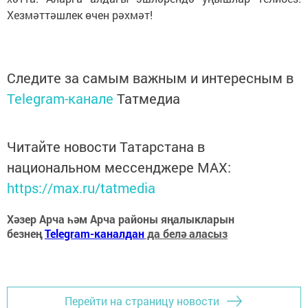
Хезмәттәшлек өчен рәхмәт!
Следите за самым важным и интересным в
Telegram-канале
Татмедиа
Читайте новости Татарстана в
национальном мессенджере MАХ:
https://max.ru/tatmedia
Хәзер Арча һәм Арча районы яңалыкларын
безнең
Telegram-каналдан
да белә аласыз
Перейти на страницу новости