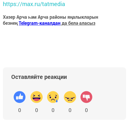
https://max.ru/tatmedia
Хәзер Арча һәм Арча районы яңалыкларын
безнең
Telegram-каналдан
да белә аласыз
Оставляйте реакции
0
0
0
0
0