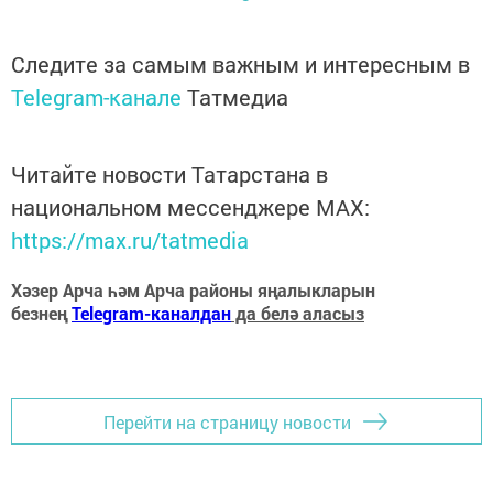
Следите за самым важным и интересным в
Telegram-канале
Татмедиа
Читайте новости Татарстана в
национальном мессенджере MАХ:
https://max.ru/tatmedia
Хәзер Арча һәм Арча районы яңалыкларын
безнең
Telegram-каналдан
да белә аласыз
Перейти на страницу новости