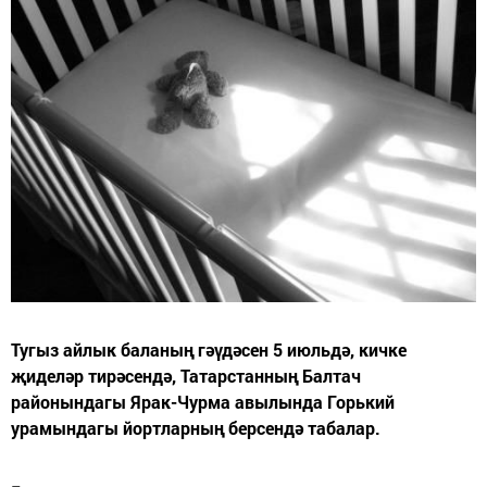
Тугыз айлык баланың гәүдәсен 5 июльдә, кичке
җиделәр тирәсендә, Татарстанның Балтач
районындагы Ярак-Чурма авылында Горький
урамындагы йортларның берсендә табалар.