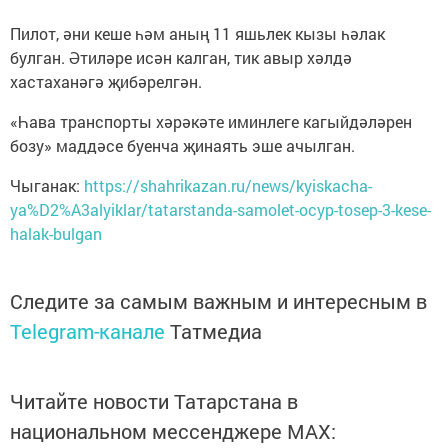
Пилот, әни кеше һәм аның 11 яшьлек кызы һәлак
булган. Әтиләре исән калган, тик авыр хәлдә
хастаханәгә җибәрелгән.
«Һава транспорты хәрәкәте иминлеге кагыйдәләрен
бозу» маддәсе буенча җинаять эше ачылган.
Чыганак:
https://shahrikazan.ru/news/kyiskacha-
ya%D2%A3alyiklar/tatarstanda-samolet-ocyp-tosep-3-kese-
halak-bulgan
Следите за самым важным и интересным в
Telegram-канале
Татмедиа
Читайте новости Татарстана в
национальном мессенджере MАХ: