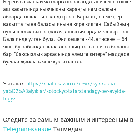
Беренчел мәгълүматларга караганда, әни кеше төшке
аш вакытында кызчыкны караңгы һәм салкын
абзарда йоклатып калдырган. Бары эңгер-меңгер
вакытта гына баласы янына кире килгән. Сабыйның
сулыш алмавын аңлагач, ашыгыч ярдәм чакырткан.
Бала инде үлгән була. Әни кешегә - 44, әтисенә — 64
яшь, бу сабыйдан кала аларның тагын сигез баласы
бар. "Саксызлык аркасында үлемгә китерү" маддәсе
буенча җинаять эше кузгатылган.
Чыганак:
https://shahrikazan.ru/news/kyiskacha-
ya%D2%A3alyiklar/kotockyc-tatarstandagy-ber-avylda-
tugyz
Следите за самым важным и интересным в
Telegram-канале
Татмедиа