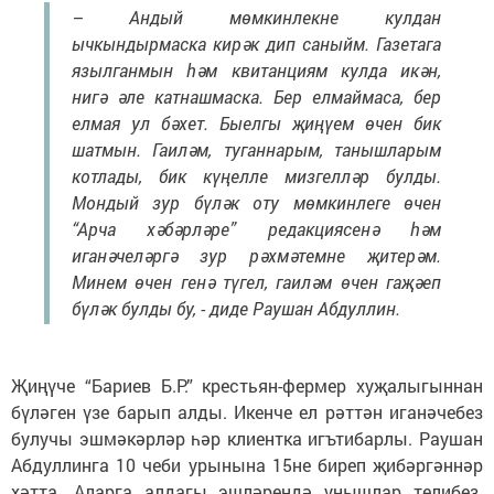
– Андый мөмкинлекне кулдан
ычкындырмаска кирәк дип саныйм. Газетага
язылганмын һәм квитанциям кулда икән,
нигә әле катнашмаска. Бер елмаймаса, бер
елмая ул бәхет. Быелгы җиңүем өчен бик
шатмын. Гаиләм, туганнарым, танышларым
котлады, бик күңелле мизгелләр булды.
Мондый зур бүләк оту мөмкинлеге өчен
“Арча хәбәрләре” редакциясенә һәм
иганәчеләргә зур рәхмәтемне җитерәм.
Минем өчен генә түгел, гаиләм өчен гаҗәеп
бүләк булды бу, - диде Раушан Абдуллин.
Җиңүче “Бариев Б.Р.” крестьян-фермер хуҗалыгыннан
бүләген үзе барып алды. Икенче ел рәттән иганәчебез
булучы эшмәкәрләр һәр клиентка игътибарлы. Раушан
Абдуллинга 10 чеби урынына 15не биреп җибәргәннәр
хәтта. Аларга алдагы эшләрендә уңышлар телибез.