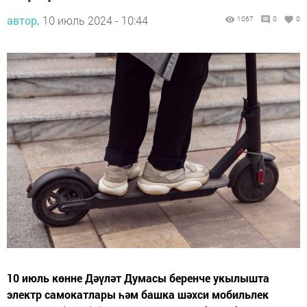
автор,
10 июль 2024 - 10:44
1067
0
0
10 июль көнне Дәүләт Думасы беренче укылышта
электр самокатлары һәм башка шәхси мобильлек