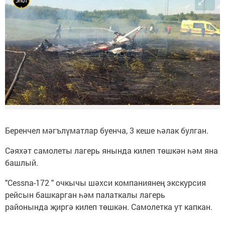
Беренчел мәгълүматлар буенча, 3 кеше һәлак булган.
Сәяхәт самолеты лагерь янында килеп төшкән һәм яна
башлый.
"Cessna-172 " очкычы шәхси компаниянең экскурсия
рейсын башкарган һәм палаткалы лагерь
районында җиргә килеп төшкән. Самолетка ут капкан.