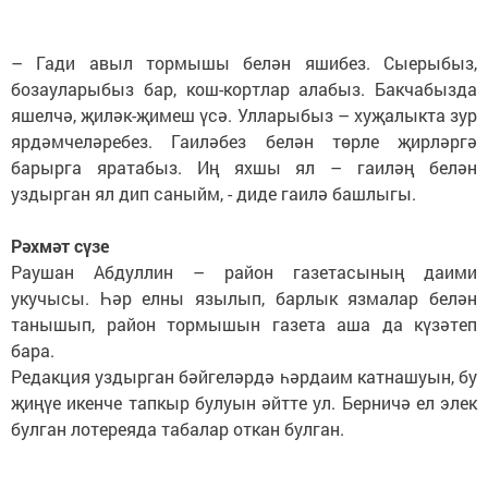
– Гади авыл тормышы белән яшибез. Сыерыбыз,
бозауларыбыз бар, кош-кортлар алабыз. Бакчабызда
яшелчә, җиләк-җимеш үсә. Улларыбыз – хуҗалыкта зур
ярдәмчеләребез. Гаиләбез белән төрле җирләргә
барырга яратабыз. Иң яхшы ял – гаиләң белән
уздырган ял дип саныйм, - диде гаилә башлыгы.
Рәхмәт сүзе
Раушан Абдуллин – район газетасының даими
укучысы. Һәр елны язылып, барлык язмалар белән
танышып, район тормышын газета аша да күзәтеп
бара.
Редакция уздырган бәйгеләрдә һәрдаим катнашуын, бу
җиңүе икенче тапкыр булуын әйтте ул. Берничә ел элек
булган лотереяда табалар откан булган.