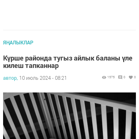
ЯҢАЛЫКЛАР
Күрше районда тугыз айлык баланы үле
килеш тапканнар
автор,
10 июль 2024 - 08:21
1575
0
0