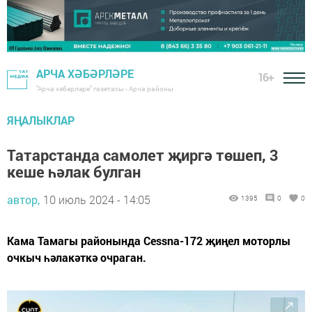
АРЧА ХӘБӘРЛӘРЕ
16+
"Арча хәбәрләре" газетасы - Арча районы
ЯҢАЛЫКЛАР
Татарстанда самолет җиргә төшеп, 3
кеше һәлак булган
автор,
10 июль 2024 - 14:05
1395
0
0
Кама Тамагы районында Cessna-172 җиңел моторлы
очкыч һәлакәткә очраган.