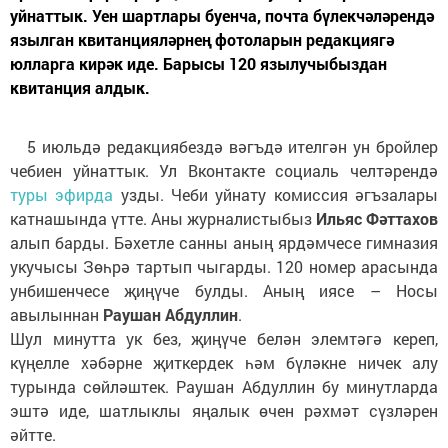
уйнаттык. Уен шартлары буенча, почта бүлекчәләрендә
язылган квитанцияләрнең фотоларын редакциягә
юлларга кирәк иде. Барысы 120 язылучыбыздан
квитанция алдык.
5 июльдә редакциябездә вәгъдә ителгән ун бройлер
чебиен уйнаттык. Ул Вконтакте социаль челтәрендә
туры эфирда
узды. Чеби уйнату комиссия әгъзалары
катнашында үтте. Аны журналистыбыз
Ильяс Фәттахов
алып барды. Бәхетле санны аның ярдәмчесе гимназия
укучысы Зөһрә тартып чыгарды. 120 номер арасында
унбишенчесе җиңүче булды. Аның иясе – Носы
авылыннан
Раушан Абдуллин
.
Шул минутта ук без, җиңүче белән элемтәгә кереп,
күңелле хәбәрне җиткердек һәм бүләкне ничек алу
турында сөйләштек. Раушан Абдуллин бу минутларда
эштә иде, шатлыклы яңалык өчен рәхмәт сүзләрен
әйтте.