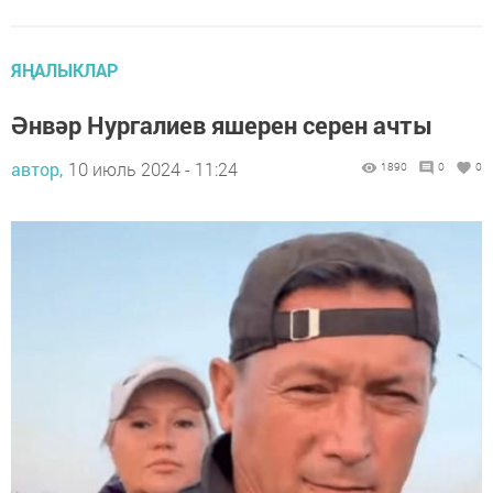
ЯҢАЛЫКЛАР
Әнвәр Нургалиев яшерен серен ачты
автор,
10 июль 2024 - 11:24
1890
0
0