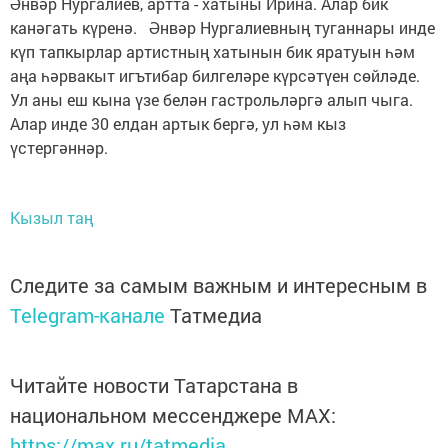
Әнвәр Нургалиев, артта - хатыны Ирина. Алар бик
канәгать күренә. Әнвәр Нургалиевның туганнары инде
күп тапкырлар артистның хатынын бик яратуын һәм
аңа һәрвакыт игътибар билгеләре күрсәтүен сөйләде.
Ул аны еш кына үзе белән гастрольләргә алып чыга.
Алар инде 30 елдан артык бергә, ул һәм кыз
үстергәннәр.
Кызыл таң
Следите за самым важным и интересным в
Telegram-канале
Татмедиа
Читайте новости Татарстана в
национальном мессенджере MАХ:
https://max.ru/tatmedia