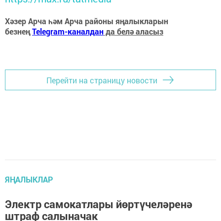
Хәзер Арча һәм Арча районы яңалыкларын
безнең
Telegram-каналдан
да белә аласыз
Перейти на страницу новости
ЯҢАЛЫКЛАР
Электр самокатлары йөртүчеләренә
штраф салыначак