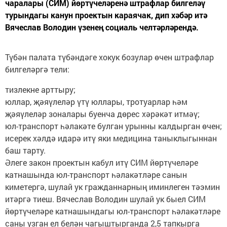
чаралары (СИМ) йөртүчеләренә штрафлар билгеләү
турындагы канун проектын караячак, дип хәбәр итә
Вячеслав Володин үзенең социаль челтәрләрендә.
Түбән палата түбәндәге хокук бозулар өчен штрафлар
билгеләргә тели:
тизлекне арттыру;
юллар, җәяүлеләр үтү юллары, тротуарлар һәм
җәяүлеләр зоналары буенча дөрес хәрәкәт итмәү;
юл-транспорт һәлакәте булган урынны калдырган өчен;
исерек хәлдә идарә итү яки медицина таныклыгыннан
баш тарту.
Әлеге закон проектын кабул итү СИМ йөртүчеләре
катнашында юл-транспорт һәлакәтләре санын
киметергә, шулай ук гражданнарның иминлеген тәэмин
итәргә тиеш. Вячеслав Володин шулай ук быел СИМ
йөртүчеләре катнашындагы юл-транспорт һәлакәтләре
саны узган ел белән чагыштырганда 2,5 тапкырга