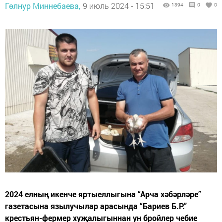
Гөлнур Миннебаева,
9 июль 2024 - 15:51
1394
0
0
2024 елның икенче яртыеллыгына “Арча хәбәрләре”
газетасына язылучылар арасында “Бариев Б.Р.”
крестьян-фермер хуҗалыгыннан ун бройлер чебие