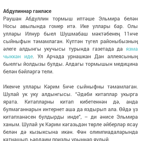
Абдулиннар гаиләсе
Раушан Абдуллин тормыш иптәше Эльмира белән
Носы авылында гомер итә. Ике уллары бар. Олы
уллары Илнур быел Шушмабаш мәктәбенең 11нче
сыйныфын тәмамлаган. Күптән түгел районыбызның
әлеге алдынгы укучысы турында газетада да
язма
чыккан иде
. Ул Арчада урнашкан Дан аллеясының
быелгы йолдызы булды. Алдагы тормышын медицина
белән бәйләргә тели.
Икенче уллары Кәрим 5нче сыйныфны тәмамлаган.
Шулай ук уку алдынгысы. “Әдәби китаплар укырга
ярата. Китапларны китап кибетеннән дә, анда
булмаганнарын интернет аша да яздырып ала. Өйдә үз
китапханәсен булдырды инде”, – ди әнисе Эльмира
ханым. Шулай ук Кәрим кәгазьдән төрле әйберләр ясау
белән дә кызыксына икән. Фән олимпиадаларында
катнашып, һәрдаим призлы урыннар яулый.