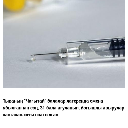
Тываның “Чагытай” балалар лагеренда смена
ябылганнан соң, 31 бала агуланып, йогышлы авырулар
хастаханәсенә озатылган.