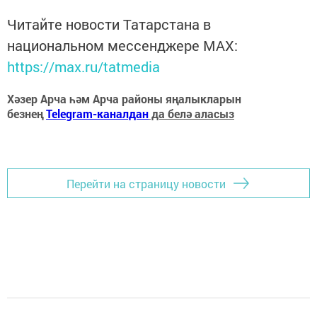
Читайте новости Татарстана в
национальном мессенджере MАХ:
https://max.ru/tatmedia
Хәзер Арча һәм Арча районы яңалыкларын
безнең
Telegram-каналдан
да белә аласыз
Перейти на страницу новости