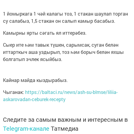
1 йомыркага 1 чәй калагы тоз, 1 стакан шаулап торган
су салабыз, 1,5 стакан он салып камыр басабыз.
Камырны ярты сәгать ял иттерәбез.
Сыер ите һәм тавык түшен, сарымсак, суган белән
иттарткыч аша уздырып, тоз һәм борыч белән яхшы
болгатып эчлек ясыйбыз.
Кайнар майда кыздырабыз.
Чыганак:
https://baltaci.ru/news/ash-su-blmse/liliia-
askarovadan-ceburek-recepty
Следите за самым важным и интересным в
Telegram-канале
Татмедиа