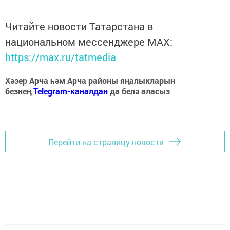
Читайте новости Татарстана в
национальном мессенджере MАХ:
https://max.ru/tatmedia
Хәзер Арча һәм Арча районы яңалыкларын
безнең
Telegram-каналдан
да белә аласыз
Перейти на страницу новости