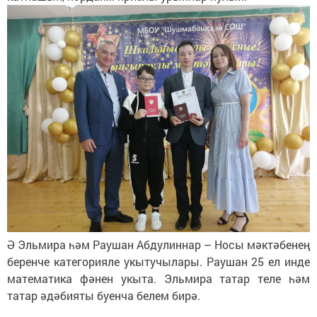
Ә Эльмира һәм Раушан Абдулиннар – Носы мәктәбенең
беренче категорияле укытучылары. Раушан 25 ел инде
математика фәнен укыта. Эльмира татар теле һәм
татар әдәбияты буенча белем бирә.