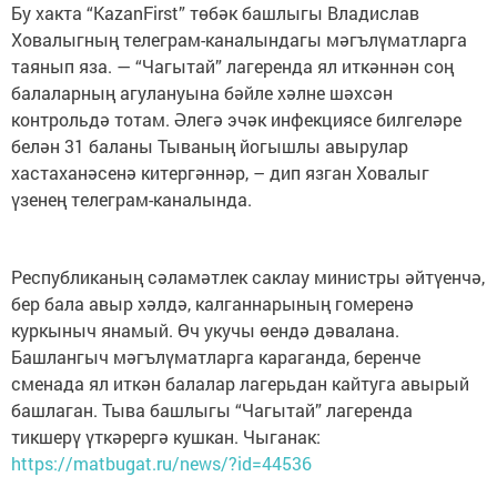
Бу хакта “KazanFirst” төбәк башлыгы Владислав
Ховалыгның телеграм-каналындагы мәгълүматларга
таянып яза. — “Чагытай” лагеренда ял иткәннән соң
балаларның агулануына бәйле хәлне шәхсән
контрольдә тотам. Әлегә эчәк инфекциясе билгеләре
белән 31 баланы Тываның йогышлы авырулар
хастаханәсенә китергәннәр, – дип язган Ховалыг
үзенең телеграм-каналында.
Республиканың сәламәтлек саклау министры әйтүенчә,
бер бала авыр хәлдә, калганнарының гомеренә
куркыныч янамый. Өч укучы өендә дәвалана.
Башлангыч мәгълүматларга караганда, беренче
сменада ял иткән балалар лагерьдан кайтуга авырый
башлаган. Тыва башлыгы “Чагытай” лагеренда
тикшерү үткәрергә кушкан. Чыганак:
https://matbugat.ru/news/?id=44536