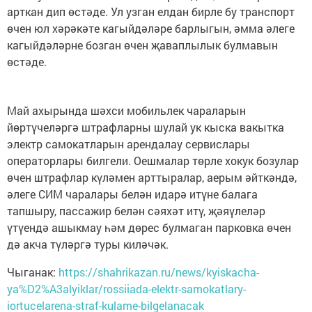
арткан дип өстәде. Ул узган елдан бирле бу транспорт
өчен юл хәрәкәте кагыйдәләре барлыгын, әмма әлеге
кагыйдәләрне бозган өчен җаваплылык булмавын
өстәде.
Май ахырында шәхси мобильлек чараларын
йөртүчеләргә штрафларны шулай ук кыска вакытка
электр самокатларын арендалау сервислары
операторлары билгели. Оешмалар төрле хокук бозулар
өчен штрафлар күләмен арттыралар, аерым әйткәндә,
әлеге СИМ чаралары белән идарә итүне балага
тапшыру, пассажир белән сәяхәт итү, җәяүлеләр
үтүендә ашыкмау һәм дөрес булмаган парковка өчен
дә акча түләргә туры киләчәк.
Чыганак:
https://shahrikazan.ru/news/kyiskacha-
ya%D2%A3alyiklar/rossiiada-elektr-samokatlary-
iortucelarena-straf-kulame-bilgelanacak