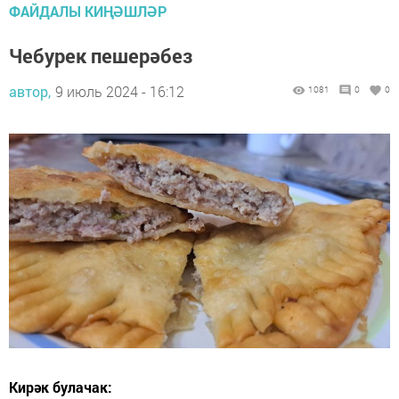
ФАЙДАЛЫ КИҢӘШЛӘР
Чебурек пешерәбез
автор,
9 июль 2024 - 16:12
1081
0
0
Кирәк булачак: