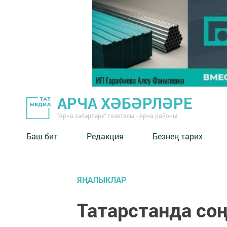
АРЧА ХӘБӘРЛӘРЕ
"Арча хәбәрләре" газетасы - Арча районы
Баш бит
Редакция
Безнең тарих
ЯҢАЛЫКЛАР
Татарстанда соң