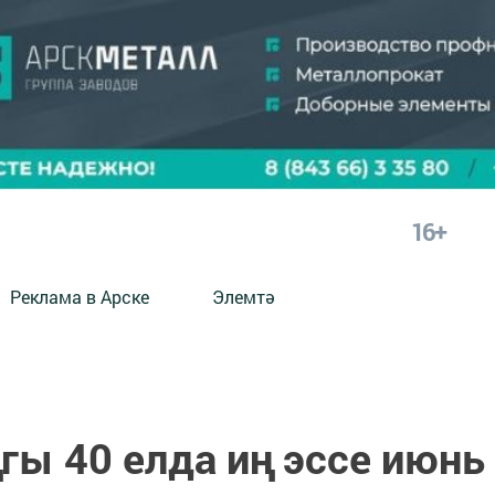
16+
Реклама в Арске
Элемтә
гы 40 елда иң эссе июнь