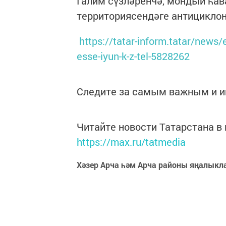
Галим сүзләренчә, мондый һа
территориясендәге антициклон
https://tatar-inform.tatar/news/
esse-iyun-k-z-tel-5828262
Следите за самым важным и 
Читайте новости Татарстана 
https://max.ru/tatmedia
Хәзер Арча һәм Арча районы яңалыкл