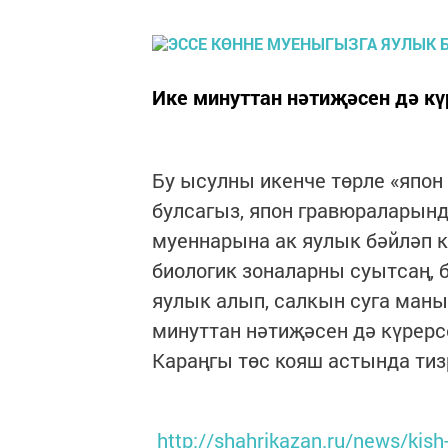
Ике минуттан нәтиҗәсен дә кү
Бу ысулны икенче төрле «япон
булсагыз, япон гравюраларынд
муеннарына ак яулык бәйләп к
биологик зоналарны суытсаң, 
яулык алып, салкын суга маны
минуттан нәтиҗәсен дә күрерс
Караңгы төс кояш астында тиз
http://shahrikazan.ru/news/kish