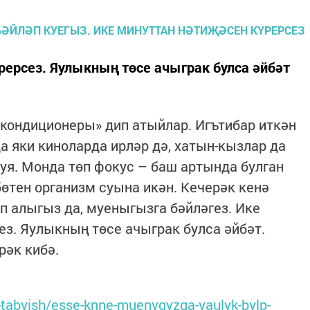
рерсез. Яулыкның төсе ачыграк булса әйбәт
 кондиционеры» дип атыйлар. Игътибар иткән
а яки киноларда ирләр дә, хатын-кызлар да
уя. Монда төп фокус – баш артында булган
бөтен организм суына икән. Кечерәк кенә
п алыгыз да, муеныгызга бәйләгез. Ике
ез. Яулыкның төсе ачыграк булса әйбәт.
рәк кибә.
-tabyish/esse-knne-muenygyzga-yaulyk-bylp-