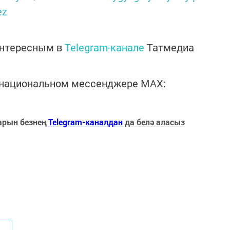
ez
интересным в
Telegram-канале
Татмедиа
в национальном мессенджере MАХ:
арын безнең
Telegram-каналдан
да белә аласыз