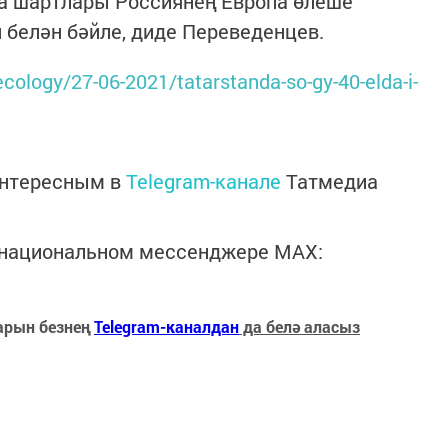
ва шартлары Россиянең Европа өлеше
 белән бәйле, диде Переведенцев.
ecology/27-06-2021/tatarstanda-so-gy-40-elda-i-
интересным в
Telegram-канале
Татмедиа
в национальном мессенджере MАХ:
арын безнең
Telegram-каналдан
да белә аласыз