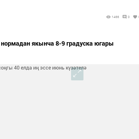
1466
0
 нормадан якынча 8-9 градуска югары