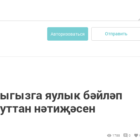
Отправить
Авторизоваться
ныгызга яулык бәйләп
нуттан нәтиҗәсен
1788
0