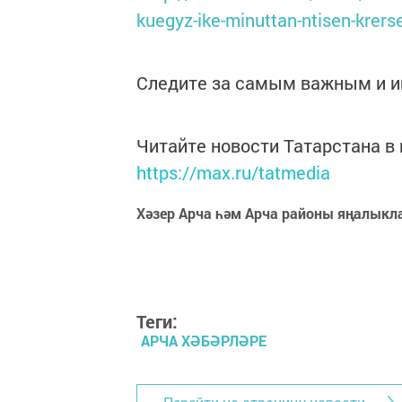
kuegyz-ike-minuttan-ntisen-krers
Следите за самым важным и 
Читайте новости Татарстана 
https://max.ru/tatmedia
Хәзер Арча һәм Арча районы яңалыкл
Теги:
АРЧА ХӘБӘРЛӘРЕ