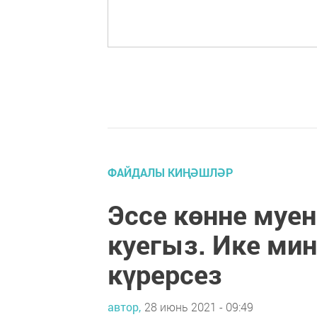
ФАЙДАЛЫ КИҢӘШЛӘР
Эссе көнне муе
куегыз. Ике ми
күрерсез
автор,
28 июнь 2021 - 09:49