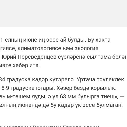
1 елның июне иң эссе ай булды. Бу хакта
иясе, климатологиясе һәм экология
 Юрий Переведенцев сүзләренә сылтама белә
әте хәбәр итә.
4 градуска кадәр күтәрелә. Уртача тәүлеклек
8-9 градуска югары. Хәзер бездә корылык.
вым-төшем яуды, ә ул 63 мм булырга тиеш», —
елның июнендә дә бу кадәр үк эссе булмаган.