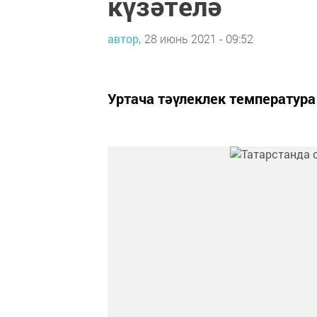
күзәтелә
автор,
28 июнь 2021 - 09:52
Уртача тәүлеклек температура