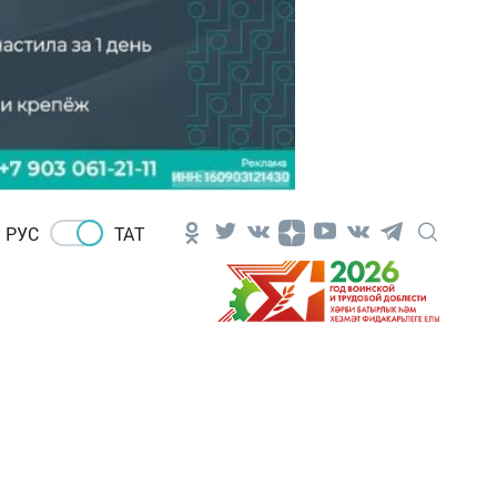
РУС
ТАТ