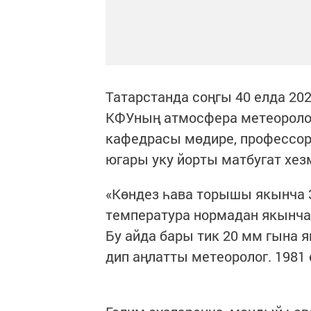
Татарстанда соңгы 40 елда 202
КФУның атмосфера метеоролог
кафедрасы мөдире, профессор
югары уку йорты матбугат хезм
«Көндез һава торышы якынча 3
температура нормадан якынча 
Бу айда бары тик 20 мм гына я
дип аңлатты метеоролог. 1981 